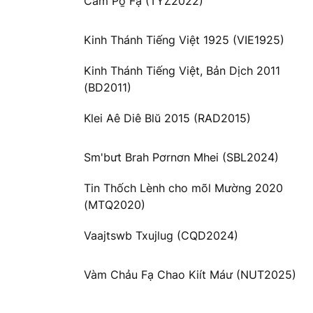
Cằm Po̱ Fạ (TYZ2022)
Kinh Thánh Tiếng Việt 1925 (VIE1925)
Kinh Thánh Tiếng Việt, Bản Dịch 2011
(BD2011)
Klei Aê Diê Blŭ 2015 (RAD2015)
Sm'bưt Brah Pơrnơn Mhei (SBL2024)
Tin Thốch Lènh cho mõl Mường 2020
(MTQ2020)
Vaajtswb Txujlug (CQD2024)
Vàm Chảu Fạ Chao Kiít Máư (NUT2025)