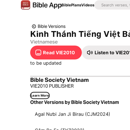
Bible
Plans
Videos
Bible Versions
Kinh Thánh Tiếng Việt B
Vietnamese
Read VIE2010
Listen to VIE20
to be updated
Bible Society Vietnam
VIE2010 PUBLISHER
Learn More
Other Versions by Bible Society Vietnam
Agal Nưbi Jan Ji Birau (CJM2024)