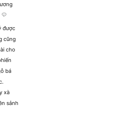
tương
ý được
ng cũng
ài cho
phiến
gỗ bá
c.
y xà
ền sảnh