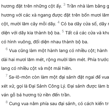
3
hương đặt trên những cột ấy.
Trần nhà làm bằng 
hương với các xà ngang được đặt trên bốn mươi lă
4
cột, mười lăm cây mỗi dãy.
Có ba dãy cửa sổ, dãy 
5
diện với dãy kia thành bộ ba.
Tất cả các cửa và kh
có hình vuông, đối diện nhau thành bộ ba.
6
Vua cũng làm một hành lang có nhiều cột; hành 
dài hai mươi lăm mét, rộng mười lăm mét. Phía trướ
lang có nhiều cột và một mái hiên.
7
Sa-lô-môn còn làm một đại sảnh đặt ngai để vua
xét xử, gọi là Đại Sảnh Công Lý. Đại sảnh được làm 
ván gỗ bá hương từ nền đến trần.
8
Cung vua nằm phía sau đại sảnh, có cách kiến t