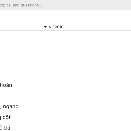
VIE2010
 hoàn
, ngang
g cột
ỗ bá