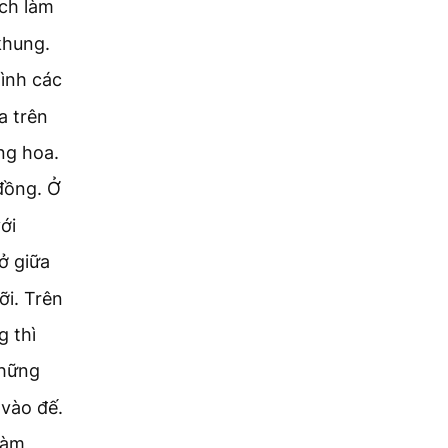
ách làm
khung.
ình các
a trên
ng hoa.
đồng. Ở
ới
ở giữa
ỡi. Trên
 thì
những
 vào đế.
làm