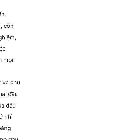
ến.
i, còn
ghiệm,
iệc
m mọi
t và chu
hai đầu
ủa đầu
ứ nhì
bằng
cho đầu