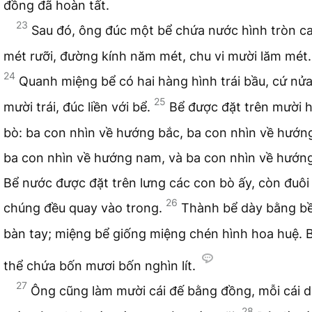
đồng đã hoàn tất.
23
Sau đó, ông đúc một bể chứa nước hình tròn ca
mét rưỡi, đường kính năm mét, chu vi mười lăm mét.
24
Quanh miệng bể có hai hàng hình trái bầu, cứ nử
25
mười trái, đúc liền với bể.
Bể được đặt trên mười h
bò: ba con nhìn về hướng bắc, ba con nhìn về hướng
ba con nhìn về hướng nam, và ba con nhìn về hướn
Bể nước được đặt trên lưng các con bò ấy, còn đuôi
26
chúng đều quay vào trong.
Thành bể dày bằng b
bàn tay; miệng bể giống miệng chén hình hoa huệ. 
thể chứa bốn mươi bốn nghìn lít.
27
Ông cũng làm mười cái đế bằng đồng, mỗi cái dà
28