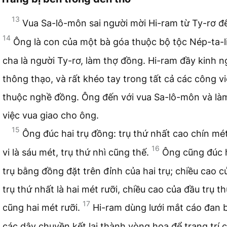
13
Vua Sa-lô-môn sai người mời Hi-ram từ Ty-rơ đ
14
Ông là con của một bà góa thuộc bộ tộc Nép-ta-l
cha là người Ty-rơ, làm thợ đồng. Hi-ram đầy kinh n
thông thạo, và rất khéo tay trong tất cả các công v
thuộc nghề đồng. Ông đến với vua Sa-lô-môn và là
việc vua giao cho ông.
15
Ông đúc hai trụ đồng: trụ thứ nhất cao chín mé
16
vi là sáu mét, trụ thứ nhì cũng thế.
Ông cũng đúc 
trụ bằng đồng đặt trên đỉnh của hai trụ; chiều cao c
trụ thứ nhất là hai mét rưỡi, chiều cao của đầu trụ th
17
cũng hai mét rưỡi.
Hi-ram dùng lưới mắt cáo đan 
các dây chuyền kết lại thành vòng hoa để trang trí 