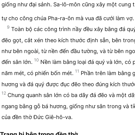
giống như đại sảnh. Sa-lô-môn cũng xây một cung 
tự cho công chúa Pha-ra-ôn mà vua đã cưới làm vợ.
9
Toàn bộ các công trình nầy đều xây bằng đá qu
đẽo gọt, cắt xén theo kích thước định sẵn, bên tro
như bên ngoài, từ nền đến đầu tường, và từ bên ngo
10
đến sân lớn.
Nền làm bằng loại đá quý và lớn, có 
11
năm mét, có phiến bốn mét.
Phần trên làm bằng 
hương và đá quý được đục đẽo theo đúng kích thướ
12
Chung quanh sân lớn có ba dãy đá đẽo và một dã
ngang bằng gỗ bá hương, giống như sân trong và ti
của đền thờ Đức Giê-hô-va.
Trang bị bên trong đền thờ