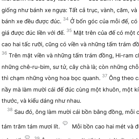
giống như bánh xe ngựa: Tất cả trục, vành, căm, v
34
bánh xe đều được đúc.
Ở bốn góc của mỗi đế, có 
35
giá được đúc liền với đế.
Mặt trên của đế có một đ
cao hai tấc rưỡi, cũng có viền và những tấm trám đ
36
Trên mặt viền và những tấm trám đồng, Hi-ram 
những chê-ru-bim, sư tử, cây chà là; còn những chỗ
37
thì chạm những vòng hoa bọc quanh.
Ông theo c
nầy mà làm mười cái đế đúc cùng một khuôn, một k
thước, và kiểu dáng như nhau.
38
Sau đó, ông làm mười cái bồn bằng đồng, mỗi c
tám trăm tám mươi lít.
Mỗi bồn cao hai mét và đ
39