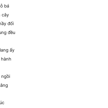
gỗ bá
m cây
nầy đối
ung đều
lang ấy
c hành
 ngồi
bằng
rúc