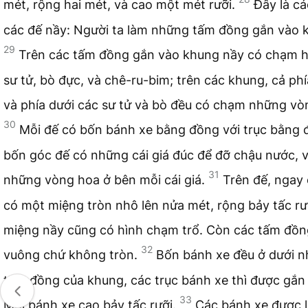
mét, rộng hai mét, và cao một mét rưỡi.
Đây là c
các đế nầy: Người ta làm những tấm đồng gắn vào 
29
Trên các tấm đồng gắn vào khung nầy có chạm h
sư tử, bò đực, và chê-ru-bim; trên các khung, cả phí
và phía dưới các sư tử và bò đều có chạm những vò
30
Mỗi đế có bốn bánh xe bằng đồng với trục bằng 
bốn góc đế có những cái giá đúc để đỡ chậu nước, v
31
những vòng hoa ở bên mỗi cái giá.
Trên đế, ngay 
có một miệng tròn nhô lên nửa mét, rộng bảy tấc rư
miệng nầy cũng có hình chạm trổ. Còn các tấm đồng
32
vuông chứ không tròn.
Bốn bánh xe đều ở dưới 
tấm đồng của khung, các trục bánh xe thì được gắn
33
Mỗi bánh xe cao bảy tấc rưỡi.
Các bánh xe được 