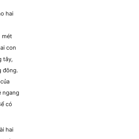
o hai
a mét
ai con
 tây,
g đông.
 của
ề ngang
Bể có
i hai