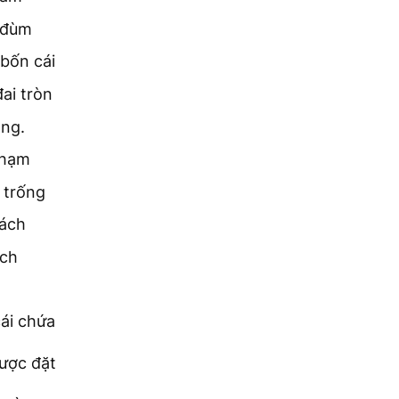
à đùm
bốn cái
ai tròn
ồng.
chạm
 trống
ách
ích
ái chứa
ược đặt