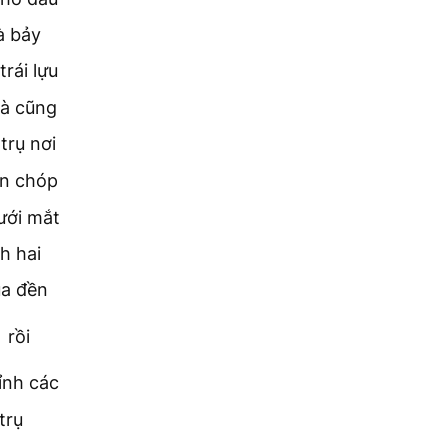
à bảy
rái lựu
và cũng
trụ nơi
n chóp
lưới mắt
h hai
ủa đền
rồi
ỉnh các
trụ