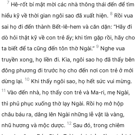
7
Hê-rốt bí mật mời các nhà thông thái đến để tìm
8
hiểu kỹ về thời gian ngôi sao đã xuất hiện.
Rồi vua
sai họ đi đến thành Bết-lê-hem và căn dặn: “Hãy đi
dò hỏi thật kỹ về con trẻ ấy; khi tìm gặp rồi, hãy cho
9
ta biết để ta cũng đến tôn thờ Ngài.”
Nghe vua
truyền xong, họ liền đi. Kìa, ngôi sao họ đã thấy bên
đông phương đi trước họ cho đến nơi con trẻ ở mới
10
dừng lại.
Khi thấy ngôi sao, họ hết sức vui mừng.
11
Vào đến nhà, họ thấy con trẻ và Ma-ri, mẹ Ngài,
thì phủ phục xuống thờ lạy Ngài. Rồi họ mở hộp
châu báu ra, dâng lên Ngài những lễ vật là vàng,
12
nhũ hương và mộc dược.
Sau đó, trong chiêm