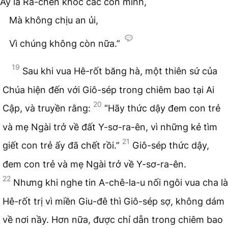
Ấy là Ra-chên khóc các con mình,
Mà không chịu an ủi,
Vì chúng không còn nữa.”
19
Sau khi vua Hê-rốt băng hà, một thiên sứ của
Chúa hiện đến với Giô-sép trong chiêm bao tại Ai
20
Cập, và truyền rằng:
“Hãy thức dậy đem con trẻ
và mẹ Ngài trở về đất Y-sơ-ra-ên, vì những kẻ tìm
21
giết con trẻ ấy đã chết rồi.”
Giô-sép thức dậy,
đem con trẻ và mẹ Ngài trở về Y-sơ-ra-ên.
22
Nhưng khi nghe tin A-chê-la-u nối ngôi vua cha là
Hê-rốt trị vì miền Giu-đê thì Giô-sép sợ, không dám
về nơi nầy. Hơn nữa, được chỉ dẫn trong chiêm bao