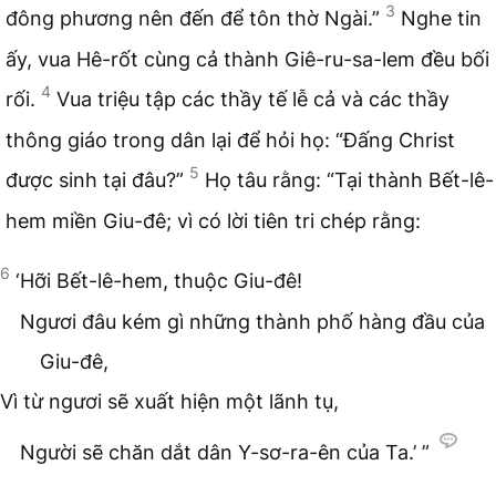
3
đông phương nên đến để tôn thờ Ngài.”
Nghe tin
ấy, vua Hê-rốt cùng cả thành Giê-ru-sa-lem đều bối
4
rối.
Vua triệu tập các thầy tế lễ cả và các thầy
thông giáo trong dân lại để hỏi họ: “Đấng Christ
5
được sinh tại đâu?”
Họ tâu rằng: “Tại thành Bết-lê-
hem miền Giu-đê; vì có lời tiên tri chép rằng:
6
‘Hỡi Bết-lê-hem, thuộc Giu-đê!
Ngươi đâu kém gì những thành phố hàng đầu của
Giu-đê,
Vì từ ngươi sẽ xuất hiện một lãnh tụ,
Người sẽ chăn dắt dân Y-sơ-ra-ên của Ta.’ ”