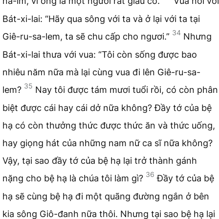
na-im, vì ông là một người rất giàu có.
Vua nói với
Bát-xi-lai: “Hãy qua sông với ta và ở lại với ta tại
34
Giê-ru-sa-lem, ta sẽ chu cấp cho ngươi.”
Nhưng
Bát-xi-lai thưa với vua: “Tôi còn sống được bao
nhiêu năm nữa mà lại cùng vua đi lên Giê-ru-sa-
35
lem?
Nay tôi được tám mươi tuổi rồi, có còn phân
biệt được cái hay cái dở nữa không? Đầy tớ của bệ
hạ có còn thưởng thức được thức ăn và thức uống,
hay giọng hát của những nam nữ ca sĩ nữa không?
Vậy, tại sao đầy tớ của bệ hạ lại trở thành gánh
36
nặng cho bệ hạ là chúa tôi làm gì?
Đầy tớ của bệ
hạ sẽ cùng bệ hạ đi một quãng đường ngắn ở bên
kia sông Giô-đanh nữa thôi. Nhưng tại sao bệ hạ lại