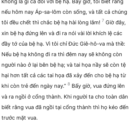
không là gì cả đối với bệ hạ. Bây giờ, tôi biết rằng
nếu hôm nay Áp-sa-lôm còn sống, và tất cả chúng
7
tôi đều chết thì chắc bệ hạ hài lòng lắm!
Giờ đây,
xin bệ hạ đứng lên và đi ra nói vài lời khích lệ các
đầy tớ của bệ hạ. Vì tôi chỉ Đức Giê-hô-va mà thề:
Nếu bệ hạ không đi ra thì đêm nay sẽ không còn
người nào ở lại bên bệ hạ; và tai họa nầy sẽ còn tệ
hại hơn tất cả các tai họa đã xảy đến cho bệ hạ từ
8
khi còn trẻ đến ngày nay.”
Bấy giờ, vua đứng lên
và ra ngồi ở cổng thành. Khi người ta cho toàn dân
biết rằng vua đã ngồi tại cổng thành thì họ kéo đến
trước mặt vua.