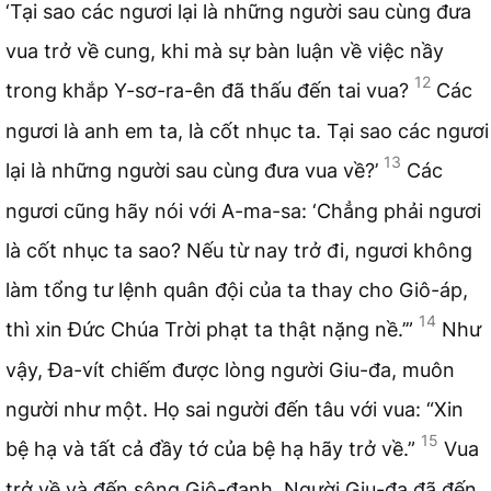
‘Tại sao các ngươi lại là những người sau cùng đưa
vua trở về cung, khi mà sự bàn luận về việc nầy
12
trong khắp Y-sơ-ra-ên đã thấu đến tai vua?
Các
ngươi là anh em ta, là cốt nhục ta. Tại sao các ngươi
13
lại là những người sau cùng đưa vua về?’
Các
ngươi cũng hãy nói với A-ma-sa: ‘Chẳng phải ngươi
là cốt nhục ta sao? Nếu từ nay trở đi, ngươi không
làm tổng tư lệnh quân đội của ta thay cho Giô-áp,
14
thì xin Đức Chúa Trời phạt ta thật nặng nề.’”
Như
vậy, Đa-vít chiếm được lòng người Giu-đa, muôn
người như một. Họ sai người đến tâu với vua: “Xin
15
bệ hạ và tất cả đầy tớ của bệ hạ hãy trở về.”
Vua
trở về và đến sông Giô-đanh. Người Giu-đa đã đến