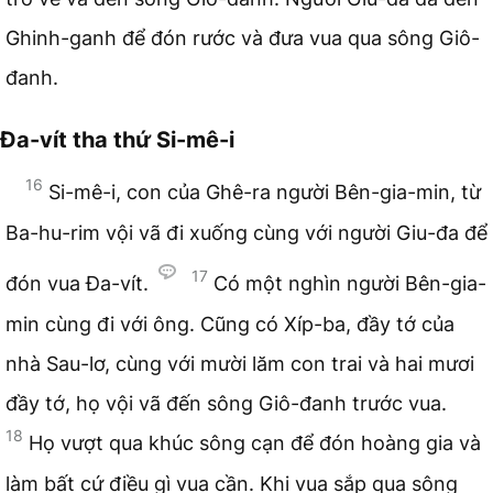
Ghinh-ganh để đón rước và đưa vua qua sông Giô-
đanh.
Đa-vít tha thứ Si-mê-i
16
Si-mê-i, con của Ghê-ra người Bên-gia-min, từ
Ba-hu-rim vội vã đi xuống cùng với người Giu-đa để
17
đón vua Đa-vít.
Có một nghìn người Bên-gia-
min cùng đi với ông. Cũng có Xíp-ba, đầy tớ của
nhà Sau-lơ, cùng với mười lăm con trai và hai mươi
đầy tớ, họ vội vã đến sông Giô-đanh trước vua.
18
Họ vượt qua khúc sông cạn để đón hoàng gia và
làm bất cứ điều gì vua cần. Khi vua sắp qua sông