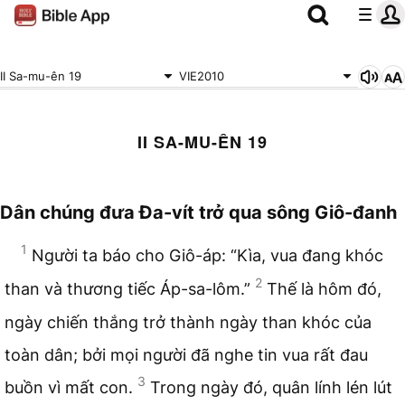
II Sa-mu-ên 19
VIE2010
II SA-MU-ÊN 19
Dân chúng đưa Đa-vít trở qua sông Giô-đanh
1
Người ta báo cho Giô-áp: “Kìa, vua đang khóc
2
than và thương tiếc Áp-sa-lôm.”
Thế là hôm đó,
ngày chiến thắng trở thành ngày than khóc của
toàn dân; bởi mọi người đã nghe tin vua rất đau
3
buồn vì mất con.
Trong ngày đó, quân lính lén lút