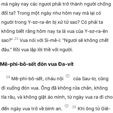
mà ngày nay các ngươi phải trở thành người chống
đối ta? Trong một ngày như hôm nay mà lại có
người trong Y-sơ-ra-ên bị xử tử sao? Có phải ta
không biết rằng hôm nay ta là vua của Y-sơ-ra-ên
23
sao?”
Vua nói với Si-mê-i: “Ngươi sẽ không chết
đâu.” Rồi vua lập lời thề với người.
Mê-phi-bô-sết đón vua Đa-vít
24
Mê-phi-bô-sết, cháu nội
của Sau-lơ, cũng
đi xuống đón vua. Ông đã không rửa chân, không
tỉa râu, và không giặt áo mình, từ ngày vua ra đi cho
25
đến ngày vua trở về bình an.
Khi ông từ Giê-