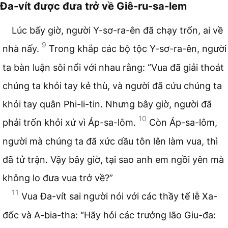
Đa-vít được đưa trở về Giê-ru-sa-lem
Lúc bấy giờ, người Y-sơ-ra-ên đã chạy trốn, ai về
9
nhà nấy.
Trong khắp các bộ tộc Y-sơ-ra-ên, người
ta bàn luận sôi nổi với nhau rằng: “Vua đã giải thoát
chúng ta khỏi tay kẻ thù, và người đã cứu chúng ta
khỏi tay quân Phi-li-tin. Nhưng bây giờ, người đã
10
phải trốn khỏi xứ vì Áp-sa-lôm.
Còn Áp-sa-lôm,
người mà chúng ta đã xức dầu tôn lên làm vua, thì
đã tử trận. Vậy bây giờ, tại sao anh em ngồi yên mà
không lo đưa vua trở về?”
11
Vua Đa-vít sai người nói với các thầy tế lễ Xa-
đốc và A-bia-tha: “Hãy hỏi các trưởng lão Giu-đa: