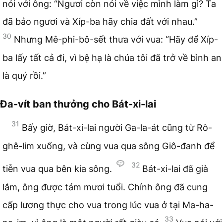
nói với ông: “Ngươi còn nói về việc mình làm gì? Ta
đã bảo ngươi và Xíp-ba hãy chia đất với nhau.”
30
Nhưng Mê-phi-bô-sết thưa với vua: “Hãy để Xíp-
ba lấy tất cả đi, vì bệ hạ là chúa tôi đã trở về bình an
là quý rồi.”
Đa-vít ban thưởng cho Bát-xi-lai
31
Bấy giờ, Bát-xi-lai người Ga-la-át cũng từ Rô-
ghê-lim xuống, và cùng vua qua sông Giô-đanh để
32
tiễn vua qua bên kia sông.
Bát-xi-lai đã già
lắm, ông được tám mươi tuổi. Chính ông đã cung
cấp lương thực cho vua trong lúc vua ở tại Ma-ha-
33