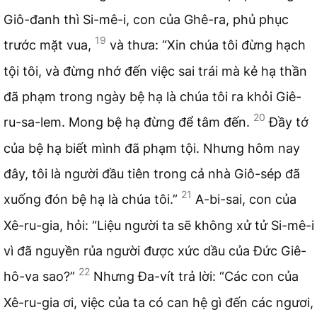
Giô-đanh thì Si-mê-i, con của Ghê-ra, phủ phục
19
trước mặt vua,
và thưa: “Xin chúa tôi đừng hạch
tội tôi, và đừng nhớ đến việc sai trái mà kẻ hạ thần
đã phạm trong ngày bệ hạ là chúa tôi ra khỏi Giê-
20
ru-sa-lem. Mong bệ hạ đừng để tâm đến.
Đầy tớ
của bệ hạ biết mình đã phạm tội. Nhưng hôm nay
đây, tôi là người đầu tiên trong cả nhà Giô-sép đã
21
xuống đón bệ hạ là chúa tôi.”
A-bi-sai, con của
Xê-ru-gia, hỏi: “Liệu người ta sẽ không xử tử Si-mê-i
vì đã nguyền rủa người được xức dầu của Đức Giê-
22
hô-va sao?”
Nhưng Đa-vít trả lời: “Các con của
Xê-ru-gia ơi, việc của ta có can hệ gì đến các ngươi,