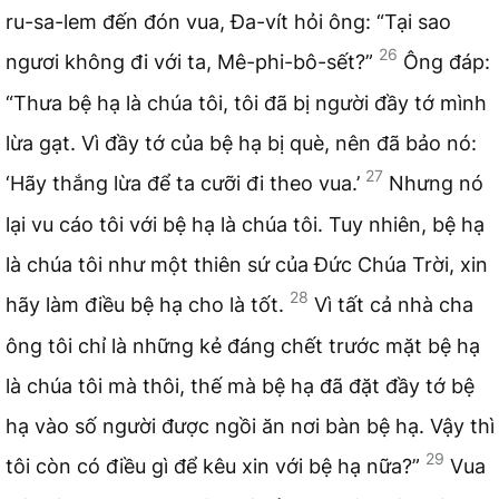
ru-sa-lem đến đón vua, Đa-vít hỏi ông: “Tại sao
26
ngươi không đi với ta, Mê-phi-bô-sết?”
Ông đáp:
“Thưa bệ hạ là chúa tôi, tôi đã bị người đầy tớ mình
lừa gạt. Vì đầy tớ của bệ hạ bị què, nên đã bảo nó:
27
‘Hãy thắng lừa để ta cưỡi đi theo vua.’
Nhưng nó
lại vu cáo tôi với bệ hạ là chúa tôi. Tuy nhiên, bệ hạ
là chúa tôi như một thiên sứ của Đức Chúa Trời, xin
28
hãy làm điều bệ hạ cho là tốt.
Vì tất cả nhà cha
ông tôi chỉ là những kẻ đáng chết trước mặt bệ hạ
là chúa tôi mà thôi, thế mà bệ hạ đã đặt đầy tớ bệ
hạ vào số người được ngồi ăn nơi bàn bệ hạ. Vậy thì
29
tôi còn có điều gì để kêu xin với bệ hạ nữa?”
Vua