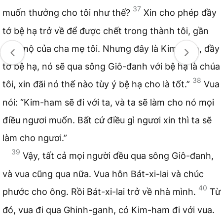
37
muốn thưởng cho tôi như thế?
Xin cho phép đầy
tớ bệ hạ trở về để được chết trong thành tôi, gần
bên mộ của cha mẹ tôi. Nhưng đây là Kim-ham, đầy
tớ bệ hạ, nó sẽ qua sông Giô-đanh với bệ hạ là chúa
38
tôi, xin đãi nó thế nào tùy ý bệ hạ cho là tốt.”
Vua
nói: “Kim-ham sẽ đi với ta, và ta sẽ làm cho nó mọi
điều ngươi muốn. Bất cứ điều gì ngươi xin thì ta sẽ
làm cho ngươi.”
39
Vậy, tất cả mọi người đều qua sông Giô-đanh,
và vua cũng qua nữa. Vua hôn Bát-xi-lai và chúc
40
phước cho ông. Rồi Bát-xi-lai trở về nhà mình.
Từ
đó, vua đi qua Ghinh-ganh, có Kim-ham đi với vua.