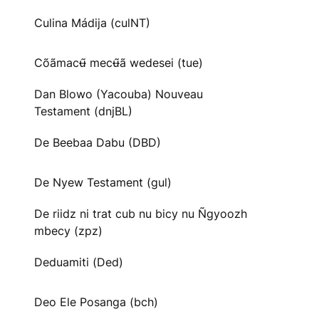
Culina Mádija (culNT)
Cõãmacʉ̃ mecʉ̃ã wedesei (tue)
Dan Blowo (Yacouba) Nouveau
Testament (dnjBL)
De Beebaa Dabu (DBD)
De Nyew Testament (gul)
De riidz ni trat cub nu bicy nu Ñgyoozh
mbecy (zpz)
Deduamiti (Ded)
Deo Ele Posanga (bch)