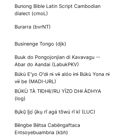
Bunong Bible Latin Script Cambodian
dialect (cmoL)
Burarra (bvrNT)
Businenge Tongo (djk)
Buuk do Pongojonjian di Kavavagu --
Abar do Aandai (LabukPKV)
Búkù Eꞌyo Oꞌdɨ nɨ vɨɨ alóo ɨnɨ Búkù Yona nɨ
vɨɨ be (MADI-URL)
BÚKÙ TÀ TƗ́DHƗ́//RU YÌZO DHƗ ÀDHYA
(log)
Bụ́kụ̃ Ị́jọ́ ụ̃kụ rĩ agá tõwú rĩ kî (LUC)
Bëngbe Bëtsa Cabëngaftaca
Entsoyebuambna (kbh)