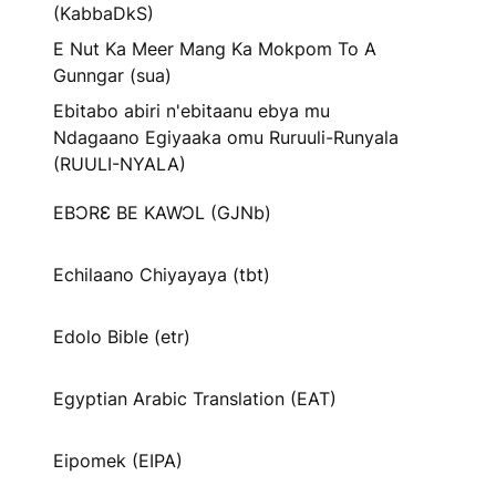
(KabbaDkS)
E Nut Ka Meer Mang Ka Mokpom To A
Gunngar (sua)
Ebitabo abiri n'ebitaanu ebya mu
Ndagaano Egiyaaka omu Ruruuli-Runyala
(RUULI-NYALA)
EBƆRƐ BE KAWƆL (GJNb)
Echilaano Chiyayaya (tbt)
Edolo Bible (etr)
Egyptian Arabic Translation (EAT)
Eipomek (EIPA)