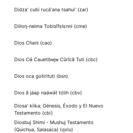
Didza' cubi rucá'ana tsahui' (zar)
Diiloŋ-nelma Tobisĩfɛlɛnni (cme)
Dios Chani (cao)
Dios Cʉ̃ Cauetibʉjʉ Cũrĩcã Tuti (cbc)
Dios oca gotirituti (bsn)
Dios ã jáap naáwát tólih (cbv)
Diosa' kiika; Génesis, Éxodo y El Nuevo
Testamento (cbi)
Diosbuj Shimi - Mushuj Testamento
(Quichua, Salasaca) (qxlu)