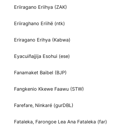
Eriiragano Eriihya (ZAK)
Eriiraghano Eriihë (ntk)
Eriragano Erihya (Kabwa)
Eyacuiñajjija Esohui (ese)
Fanamaket Baibel (BJP)
Fangkenio Kkewe Faawu (STW)
Farefare, Ninkaré (gurDBL)
Fataleka, Farongoe Lea Ana Fataleka (far)