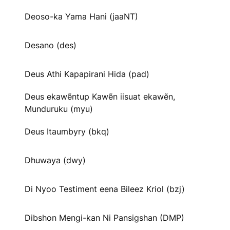
Deoso-ka Yama Hani (jaaNT)
Desano (des)
Deus Athi Kapapirani Hida (pad)
Deus ekawẽntup Kawẽn iisuat ekawẽn,
Munduruku (myu)
Deus Itaumbyry (bkq)
Dhuwaya (dwy)
Di Nyoo Testiment eena Bileez Kriol (bzj)
Dibshon Mengi-kan Ni Pansigshan (DMP)