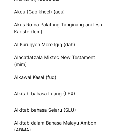
Akeu (Gaolkheel) (aeu)
Akus Ro na Palatung Tanginang ani Iesu
Karisto (lcm)
Al Kuruŋyen Mere Igiŋ (dah)
Alacatlatzala Mixtec New Testament
(mim)
Alkawal Kesal (fuq)
Alkitab bahasa Luang (LEX)
Alkitab bahasa Selaru (SLU)
Alkitab dalam Bahasa Malayu Ambon
(ABMA)