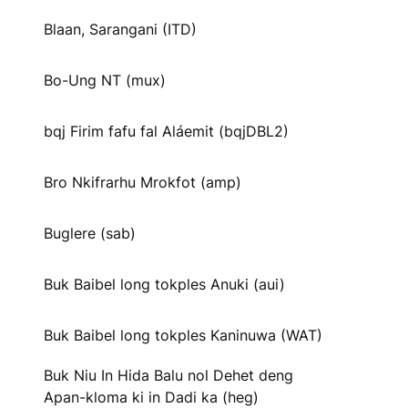
Blaan, Sarangani (ITD)
Bo-Ung NT (mux)
bqj Firim fafu fal Aláemit (bqjDBL2)
Bro Nkifrarhu Mrokfot (amp)
Buglere (sab)
Buk Baibel long tokples Anuki (aui)
Buk Baibel long tokples Kaninuwa (WAT)
Buk Niu In Hida Balu nol Dehet deng
Apan-kloma ki in Dadi ka (heg)