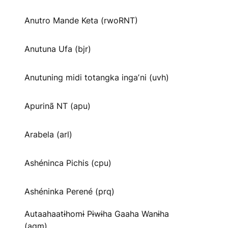
Anutro Mande Keta (rwoRNT)
Anutuna Ufa (bjr)
Anutuning midi totangka ingaʼni (uvh)
Apurinã NT (apu)
Arabela (arl)
Ashéninca Pichis (cpu)
Ashéninka Perené (prq)
Autaahaatɨhomɨ Pɨwɨha Gaaha Wanɨha
(agm)