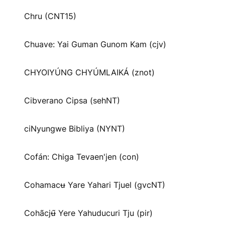
Chru (CNT15)
Chuave: Yai Guman Gunom Kam (cjv)
CHYOIYÚNG CHYÚMLAIKÁ (znot)
Cibverano Cipsa (sehNT)
ciNyungwe Bibliya (NYNT)
Cofán: Chiga Tevaen'jen (con)
Cohamacʉ Yare Yahari Tjuel (gvcNT)
Cohãcjʉ̃ Yere Yahuducuri Tju (pir)