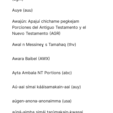
Auye (auu)
Awajún: Apajuí chichame pegkejam
Porciones del Antiguo Testamento y el
Nuevo Testamento (AGR)
Awal n Messineɣ s Tamahaq (thv)
Awara Baibel (AWX)
Ayta Ambala NT Portions (abc)
Aú-aai símai kááisamakain-aai (auy)
aúgen-anona-anonaimma (usa)
aúná-aimba simái tarúmakain-kwasai