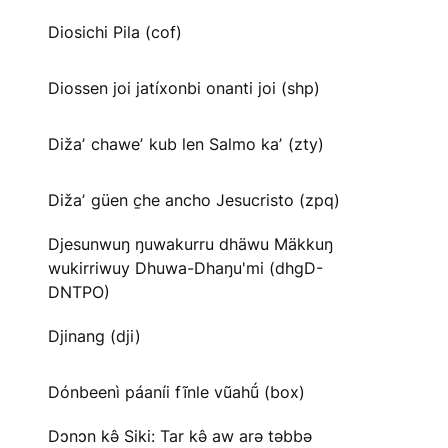
Diosichi Pila (cof)
Diossen joi jatíxonbi onanti joi (shp)
Dižaʼ chaweʼ kub len Salmo kaʼ (zty)
Dižaʼ güen c̱he ancho Jesucristo (zpq)
Djesunwuŋ ŋuwakurru dhäwu Mäkkuŋ
wukirriwuy Dhuwa-Dhaŋu'mi (dhgD-
DNTPO)
Djinang (dji)
Dónbeenì páaníi fĩnle vũahṹ (box)
Dɔnɔn kə̂ Siki: Tar kə̂ aw arə təbbə