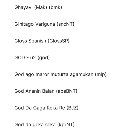
Ghayavi (Mak) (bmk)
Ginitago Variguna (sncNT)
Gloss Spanish (GlossSP)
GOD - u2 (god)
God ago maror muturta agamukan (mlp)
God Ananin Balan (apeBNT)
God Da Gaga Reka Re (BJZ)
God da geka seka (kprNT)