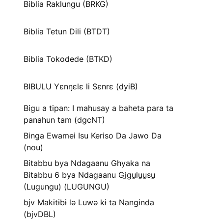
Biblia Raklungu (BRKG)
Biblia Tetun Dili (BTDT)
Biblia Tokodede (BTKD)
BIBULU Yɛnŋɛlɛ li Sɛnrɛ (dyiB)
Bigu a tipan: I mahusay a baheta para ta
panahun tam (dgcNT)
Binga Ewamei Isu Keriso Da Jawo Da
(nou)
Bitabbu bya Ndagaanu Ghyaka na
Bitabbu 6 bya Ndagaanu Gi̱gu̱lu̱u̱su̱
(Lugungu) (LUGUNGU)
bjv Makɨtɨbɨ lə Luwə kɨ ta Nangɨnda
(bjvDBL)