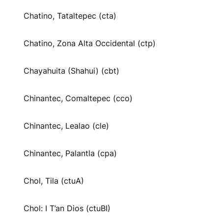
Chatino, Tataltepec (cta)
Chatino, Zona Alta Occidental (ctp)
Chayahuita (Shahui) (cbt)
Chinantec, Comaltepec (cco)
Chinantec, Lealao (cle)
Chinantec, Palantla (cpa)
Chol, Tila (ctuA)
Chol: I T’an Dios (ctuBI)