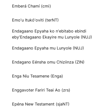
Emberá Chamí (cmi)
Emo'u Itukó'oviti (terNT)
Endagaano Epyaha ko n'ebitabo ebindi
eby'Endagaano Ekayire mu Lunyole (NUJ)
Endagaano Epyaha mu Lunyole (NUJ)
Endagano Eénsha omu Chiziinza (ZIN)
Enga Niu Tesamene (Enga)
Enggavoter Fariri Teai Ao (zrs)
Epéna New Testament (sjaNT)