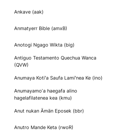
Ankave (aak)
Anmatyerr Bible (amxB)
Anotogi Ngago Wikta (big)
Antiguo Testamento Quechua Wanca
(QVW)
Anumaya Kotiꞌa Saufa Lamiꞌnea Ke (ino)
Anumayamoʼa haegafa alino
hagelafilatenea kea (kmu)
Anut nukan Ämän Eposek (bbr)
Anutro Mande Keta (rwoR)