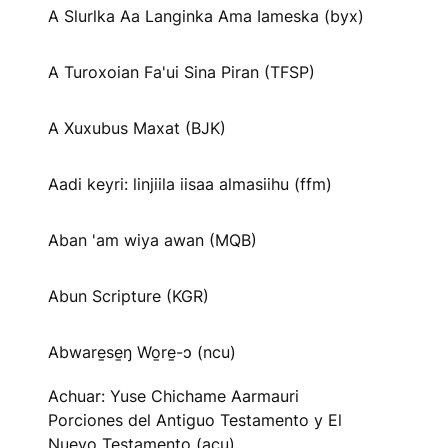
A Slurlka Aa Langinka Ama Iameska (byx)
A Turoxoian Fa'ui Sina Piran (TFSP)
A Xuxubus Maxat (BJK)
Aadi keyri: linjiila iisaa almasiihu (ffm)
Aban 'am wiya awan (MQB)
Abun Scripture (KGR)
Abware̱se̱ŋ Wo̱re̱-ɔ (ncu)
Achuar: Yuse Chichame Aarmauri
Porciones del Antiguo Testamento y El
Nuevo Testamento (acu)