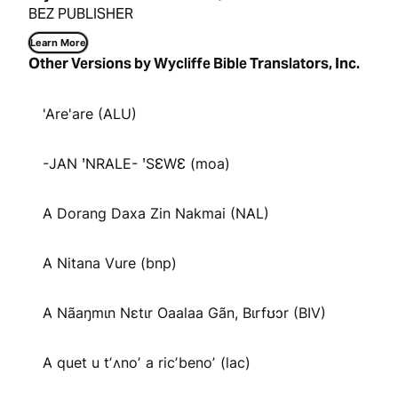
BEZ PUBLISHER
Learn More
Other Versions by Wycliffe Bible Translators, Inc.
'Are'are (ALU)
-JAN ꞌNRALE- ꞌSƐWƐ (moa)
A Dorang Daxa Zin Nakmai (NAL)
A Nitana Vure (bnp)
A Nãaŋmɩn Nɛtɩr Oaalaa Gãn, Bɩrfʊɔr (BIV)
A quet u tʼʌnoʼ a ricʼbenoʼ (lac)