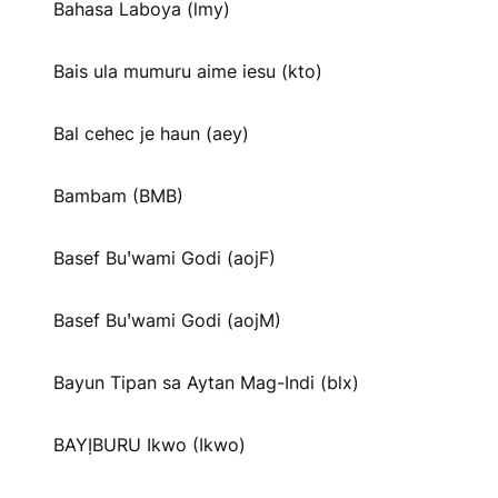
Bahasa Laboya (lmy)
Bais ula mumuru aime iesu (kto)
Bal cehec je haun (aey)
Bambam (BMB)
Basef Buꞌwami Godi (aojF)
Basef Buꞌwami Godi (aojM)
Bayun Tipan sa Aytan Mag-Indi (blx)
BAYỊBURU Ikwo (Ikwo)