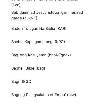
(kze)
Bab dummad Jesucristoba igar mesisad
garda (cukNT)
Badon Tolagan Na Biblia (KAR)
Baebel Kapingamarangi (KPG)
Bag-ong Kasuyatan (bnoNTgnex)
Bagheli Bible (bag)
Bagri (BGQ)
Bagung Pinegsulutan et Empuꞌ (plw)