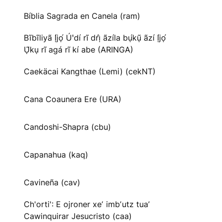
Bíblia Sagrada en Canela (ram)
Bĩbĩliyã Ị́jọ́ Úꞌdí rĩ drị̂ ãzíla bụ́kụ̃ ãzí Ị́jọ́
Ụ̃kụ rĩ agá rĩ kí abe (ARINGA)
Caekäcai Kangthae (Lemi) (cekNT)
Cana Coaunera Ere (URA)
Candoshi-Shapra (cbu)
Capanahua (kaq)
Cavineña (cav)
Ch'orti': E ojroner xeʼ imbʼutz tuaʼ
Cawinquirar Jesucristo (caa)