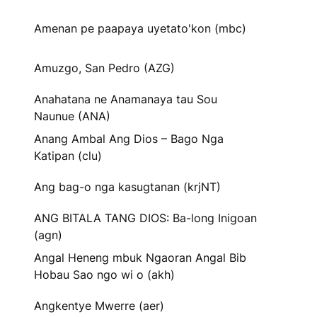
Amenan pe paapaya uyetato'kon (mbc)
Amuzgo, San Pedro (AZG)
Anahatana ne Anamanaya tau Sou
Naunue (ANA)
Anang Ambal Ang Dios – Bago Nga
Katipan (clu)
Ang bag-o nga kasugtanan (krjNT)
ANG BITALA TANG DIOS: Ba-long Inigoan
(agn)
Angal Heneng mbuk Ngaoran Angal Bib
Hobau Sao ngo wi o (akh)
Angkentye Mwerre (aer)