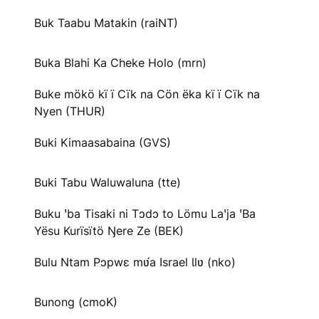
Buk Taabu Matakin (raiNT)
Buka Blahi Ka Cheke Holo (mrn)
Buke mökö kï ï Cïk na Cön ëka kï ï Cïk na
Nyen (THUR)
Buki Kimaasabaina (GVS)
Buki Tabu Waluwaluna (tte)
Buku ꞌba Tisaki ni Tɔdɔ to Lömu Laꞌja ꞌBa
Yësu Kurïsïtö Ŋere Ze (BEK)
Bulu Ntam Pɔpwɛ mʋ́a Israel Ɩlʋ (nko)
Bunong (cmoK)