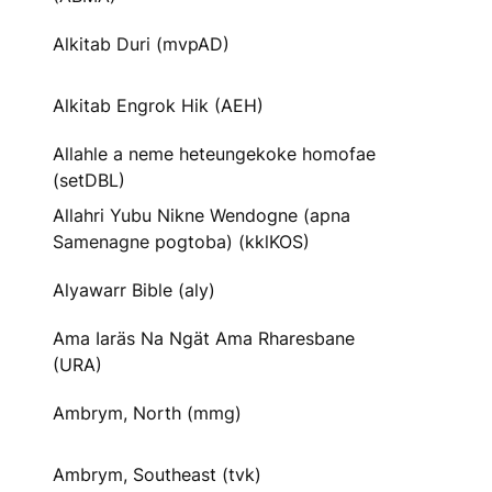
Alkitab Duri (mvpAD)
Alkitab Engrok Hik (AEH)
Allahle a neme heteungekoke homofae
(setDBL)
Allahri Yubu Nikne Wendogne (apna
Samenagne pogtoba) (kklKOS)
Alyawarr Bible (aly)
Ama Iaräs Na Ngät Ama Rharesbane
(URA)
Ambrym, North (mmg)
Ambrym, Southeast (tvk)