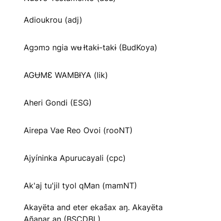
Adioukrou (adj)
Agɔmɔ ngia wʉ Ɨtakɨ-takɨ (BudKoya)
AGɄMƐ WAMBƗYA (lik)
Aheri Gondi (ESG)
Airepa Vae Reo Ovoi (rooNT)
Ajyíninka Apurucayali (cpc)
Ak'aj tu'jil tyol qMan (mamNT)
Akayëta and eter ekaŝax aŋ. Akayëta
Añanar aŋ (BSCDBL)