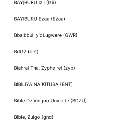
BAYỊBURU Izii (Izii)
BAYỊBURU Ẹzaa (Ezaa)
Bbaibbuli y'oLugwere (GWR)
BdG2 (bet)
Biahrai Tha, Zyphe rei (zyp)
BIBILIYA NA KITUBA (BNT)
Bible Dzùùngoo Unicode (BDZU)
Bible, Zulgo (gnd)