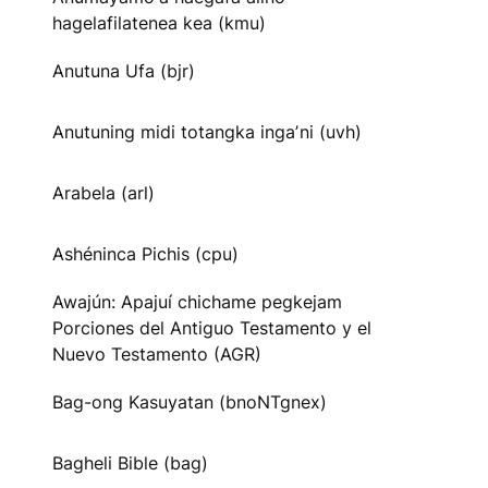
hagelafilatenea kea (kmu)
Anutuna Ufa (bjr)
Anutuning midi totangka ingaʼni (uvh)
Arabela (arl)
Ashéninca Pichis (cpu)
Awajún: Apajuí chichame pegkejam
Porciones del Antiguo Testamento y el
Nuevo Testamento (AGR)
Bag-ong Kasuyatan (bnoNTgnex)
Bagheli Bible (bag)