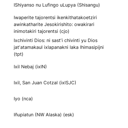
IShiyanso nu Lufingo uLupya (Shisangu)
Iwaperite tajorentsi ikenkithatakoetziri
awinkatharite Jesokirishito: owakirari
inimotakiri tajorentsi (cjo)
Ixchivinti Dios: ni sastʼi chivinti yu Dios
jatʼatamakaul ixlapanakni laka lhimasipijni
(tpt)
Ixil Nebaj (ixlN)
Ixil, San Juan Cotzal (ixlSJC)
Iyo (nca)
Iñupiatun (NW Alaska) (esk)