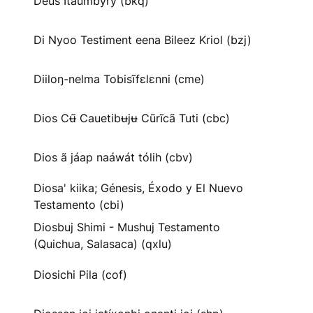
Deus Itaumbyry (bkq)
Di Nyoo Testiment eena Bileez Kriol (bzj)
Diiloŋ-nelma Tobisĩfɛlɛnni (cme)
Dios Cʉ̃ Cauetibʉjʉ Cũrĩcã Tuti (cbc)
Dios ã jáap naáwát tólih (cbv)
Diosa' kiika; Génesis, Éxodo y El Nuevo
Testamento (cbi)
Diosbuj Shimi - Mushuj Testamento
(Quichua, Salasaca) (qxlu)
Diosichi Pila (cof)