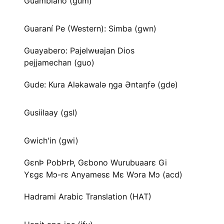
Guambiano (gum)
Guaraní Pe (Western): Simba (gwn)
Guayabero: Pajelwʉajan Dios
pejjamechan (guo)
Gude: Kura Aləkawalə ŋga Əntaŋfə (gde)
Gusiilaay (gsl)
Gwich'in (gwi)
GɛnÞ PobÞrÞ, Gɛbono Wurubuaarɛ Gi
Yɛgɛ Mɔ-rɛ Anyamesɛ Mɛ Wɔra Mɔ (acd)
Hadrami Arabic Translation (HAT)