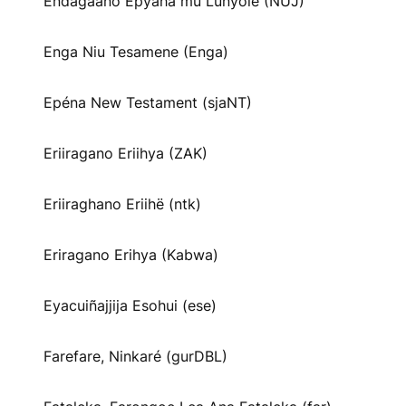
Endagaano Epyaha mu Lunyole (NUJ)
Enga Niu Tesamene (Enga)
Epéna New Testament (sjaNT)
Eriiragano Eriihya (ZAK)
Eriiraghano Eriihë (ntk)
Eriragano Erihya (Kabwa)
Eyacuiñajjija Esohui (ese)
Farefare, Ninkaré (gurDBL)