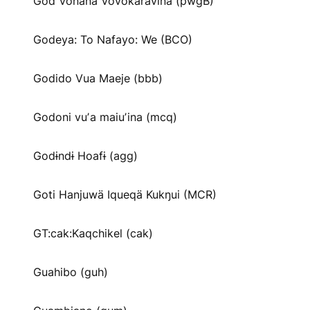
God Vonana Vovokaravina (pwgB)
Godeya: To Nafayo: We (BCO)
Godido Vua Maeje (bbb)
Godoni vuʼa maiuʼina (mcq)
Godɨndɨ Hoafɨ (agg)
Goti Hanjuwä Iqueqä Kukŋui (MCR)
GT:cak:Kaqchikel (cak)
Guahibo (guh)