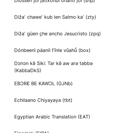
Diossen joi jatíxonbi onanti joi (shp)
Dižaʼ chaweʼ kub len Salmo kaʼ (zty)
Dižaʼ güen c̱he ancho Jesucristo (zpq)
Dónbeenì páaníi fĩnle vũahṹ (box)
Dɔnɔn kə̂ Siki: Tar kə̂ aw arə təbbə
(KabbaDkS)
EBƆRƐ BE KAWƆL (GJNb)
Echilaano Chiyayaya (tbt)
Egyptian Arabic Translation (EAT)