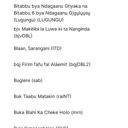
Bitabbu bya Ndagaanu Ghyaka na
Bitabbu 6 bya Ndagaanu Gi̱gu̱lu̱u̱su̱
(Lugungu) (LUGUNGU)
bjv Makɨtɨbɨ lə Luwə kɨ ta Nangɨnda
(bjvDBL)
Blaan, Sarangani (ITD)
bqj Firim fafu fal Aláemit (bqjDBL2)
Buglere (sab)
Buk Taabu Matakin (raiNT)
Buka Blahi Ka Cheke Holo (mrn)