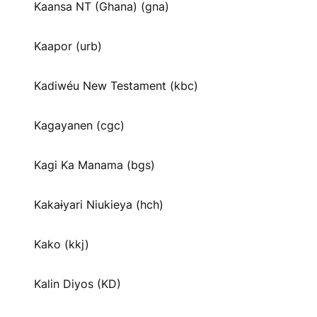
Kaansa NT (Ghana) (gna)
Kaapor (urb)
Kadiwéu New Testament (kbc)
Kagayanen (cgc)
Kagi Ka Manama (bgs)
Kakaɨyari Niukieya (hch)
Kako (kkj)
Kalin Diyos (KD)