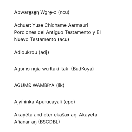
Abware̱se̱ŋ Wo̱re̱-ɔ (ncu)
Achuar: Yuse Chichame Aarmauri
Porciones del Antiguo Testamento y El
Nuevo Testamento (acu)
Adioukrou (adj)
Agɔmɔ ngia wʉ Ɨtakɨ-takɨ (BudKoya)
AGɄMƐ WAMBƗYA (lik)
Ajyíninka Apurucayali (cpc)
Akayëta and eter ekaŝax aŋ. Akayëta
Añanar aŋ (BSCDBL)