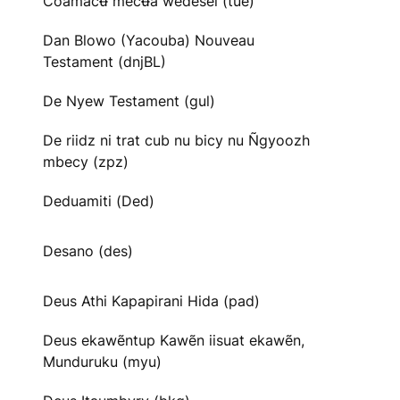
Cõãmacʉ̃ mecʉ̃ã wedesei (tue)
Dan Blowo (Yacouba) Nouveau
Testament (dnjBL)
De Nyew Testament (gul)
De riidz ni trat cub nu bicy nu Ñgyoozh
mbecy (zpz)
Deduamiti (Ded)
Desano (des)
Deus Athi Kapapirani Hida (pad)
Deus ekawẽntup Kawẽn iisuat ekawẽn,
Munduruku (myu)