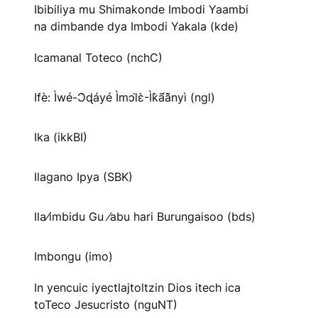
Ibibiliya mu Shimakonde Imbodi Yaambi
na dimbande dya Imbodi Yakala (kde)
Icamanal Toteco (nchC)
Ifè: Ìwé-Ɔ̀ɖáyé Ìmↄl̀ɛ̀-Ìk̀ã́ã̀nyì (ngl)
Ika (ikkBI)
Ilagano Ipya (SBK)
Ila⁄imbidu Gu ⁄abu hari Burungaisoo (bds)
Imbongu (imo)
In yencuic iyectlajtoltzin Dios itech ica
toTeco Jesucristo (nguNT)