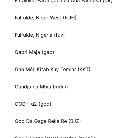
Fataleka, Farongoe Lea Ana Fataleka (far)
Fulfulde, Niger West (FUH)
Fulfulde, Nigeria (fuv)
Gabri Maja (gab)
Gah Méj: Kitab Kuy Temiar (KKT)
Gandja na Mbɨa (mdm)
GOD - u2 (god)
God Da Gaga Reka Re (BJZ)