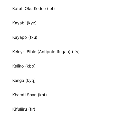
Katɔti Ɔku Kedee (lef)
Kayabí (kyz)
Kayapó (txu)
Keley-i Bible (Antipolo Ifugao) (ify)
Keliko (kbo)
Kenga (kyq)
Khamti Shan (kht)
Kifuliiru (flr)