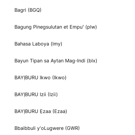
Bagri (BGQ)
Bagung Pinegsulutan et Empuꞌ (plw)
Bahasa Laboya (lmy)
Bayun Tipan sa Aytan Mag-Indi (blx)
BAYỊBURU Ikwo (Ikwo)
BAYỊBURU Izii (Izii)
BAYỊBURU Ẹzaa (Ezaa)
Bbaibbuli y'oLugwere (GWR)