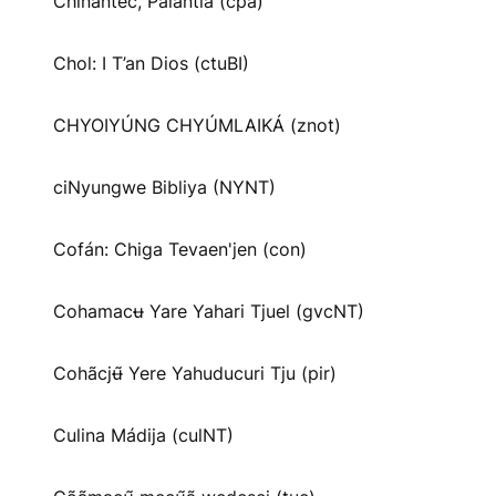
Chinantec, Palantla (cpa)
Chol: I T’an Dios (ctuBI)
CHYOIYÚNG CHYÚMLAIKÁ (znot)
ciNyungwe Bibliya (NYNT)
Cofán: Chiga Tevaen'jen (con)
Cohamacʉ Yare Yahari Tjuel (gvcNT)
Cohãcjʉ̃ Yere Yahuducuri Tju (pir)
Culina Mádija (culNT)