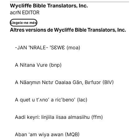
Wycliffe Bible Translators, Inc.
acrN EDITOR
Llegeix-ne més
Altres versions de Wycliffe Bible Translators, Inc.
-JAN ꞌNRALE- ꞌSƐWƐ (moa)
A Nitana Vure (bnp)
A Nãaŋmɩn Nɛtɩr Oaalaa Gãn, Bɩrfʊɔr (BIV)
A quet u tʼʌnoʼ a ricʼbenoʼ (lac)
Aadi keyri: linjiila iisaa almasiihu (ffm)
Aban 'am wiya awan (MQB)