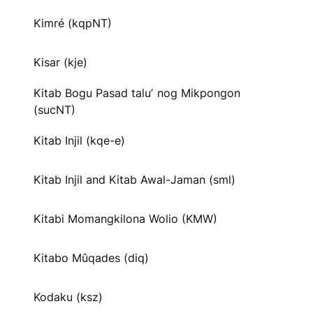
Kimré (kqpNT)
Kisar (kje)
Kitab Bogu Pasad taluʼ nog Mikpongon
(sucNT)
Kitab Injil (kqe-e)
Kitab Injil and Kitab Awal-Jaman (sml)
Kitabi Momangkilona Wolio (KMW)
Kitabo Mûqades (diq)
Kodaku (ksz)