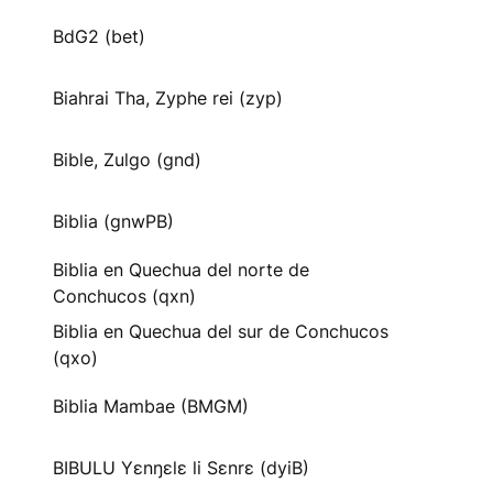
BdG2 (bet)
Biahrai Tha, Zyphe rei (zyp)
Bible, Zulgo (gnd)
Biblia (gnwPB)
Biblia en Quechua del norte de
Conchucos (qxn)
Biblia en Quechua del sur de Conchucos
(qxo)
Biblia Mambae (BMGM)
BIBULU Yɛnŋɛlɛ li Sɛnrɛ (dyiB)