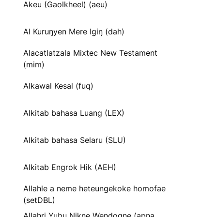
Akeu (Gaolkheel) (aeu)
Al Kuruŋyen Mere Igiŋ (dah)
Alacatlatzala Mixtec New Testament
(mim)
Alkawal Kesal (fuq)
Alkitab bahasa Luang (LEX)
Alkitab bahasa Selaru (SLU)
Alkitab Engrok Hik (AEH)
Allahle a neme heteungekoke homofae
(setDBL)
Allahri Yubu Nikne Wendogne (apna