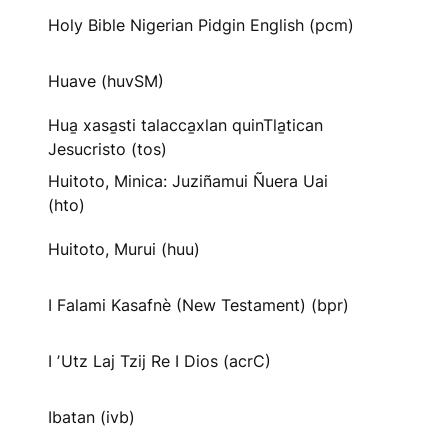
Holy Bible Nigerian Pidgin English (pcm)
Huave (huvSM)
Hua̱ xasa̱sti talacca̱xlan quinTla̱tican
Jesucristo (tos)
Huitoto, Minica: Juziñamui Ñuera Uai
(hto)
Huitoto, Murui (huu)
I Falami Kasafnè (New Testament) (bpr)
I ʼUtz Laj Tzij Re I Dios (acrC)
Ibatan (ivb)