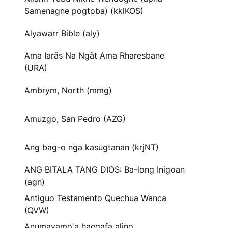
Samenagne pogtoba) (kklKOS)
Alyawarr Bible (aly)
Ama Iaräs Na Ngät Ama Rharesbane
(URA)
Ambrym, North (mmg)
Amuzgo, San Pedro (AZG)
Ang bag-o nga kasugtanan (krjNT)
ANG BITALA TANG DIOS: Ba-long Inigoan
(agn)
Antiguo Testamento Quechua Wanca
(QVW)
Anumayamoʼa haegafa alino