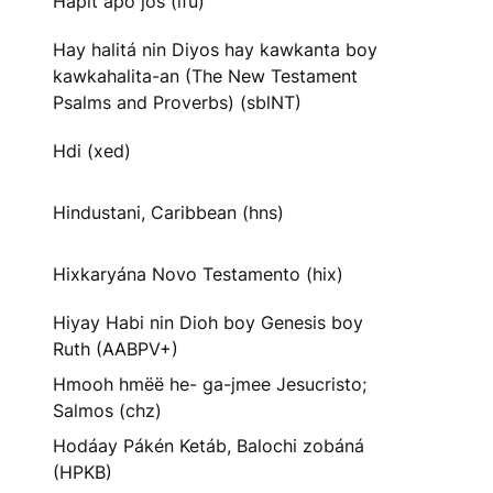
Hapit apo jos (ifu)
Hay halitá nin Diyos hay kawkanta boy
kawkahalita-an (The New Testament
Psalms and Proverbs) (sblNT)
Hdi (xed)
Hindustani, Caribbean (hns)
Hixkaryána Novo Testamento (hix)
Hiyay Habi nin Dioh boy Genesis boy
Ruth (AABPV+)
Hmooh hmëë he- ga-jmee Jesucristo;
Salmos (chz)
Hodáay Pákén Ketáb, Balochi zobáná
(HPKB)