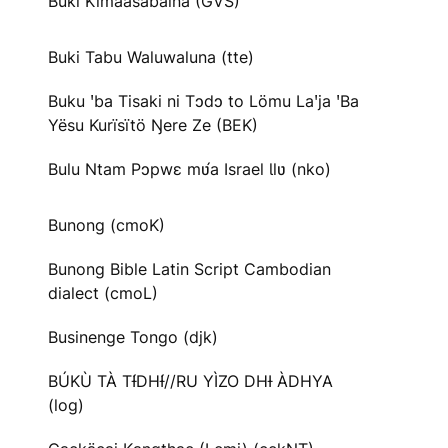
Buki Kimaasabaina (GVS)
Buki Tabu Waluwaluna (tte)
Buku ꞌba Tisaki ni Tɔdɔ to Lömu Laꞌja ꞌBa
Yësu Kurïsïtö Ŋere Ze (BEK)
Bulu Ntam Pɔpwɛ mʋ́a Israel Ɩlʋ (nko)
Bunong (cmoK)
Bunong Bible Latin Script Cambodian
dialect (cmoL)
Businenge Tongo (djk)
BÚKÙ TÀ TƗ́DHƗ́//RU YÌZO DHƗ ÀDHYA
(log)