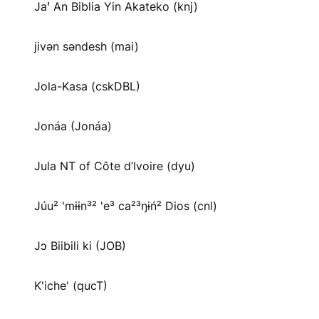
Jaꞌ An Biblia Yin Akateko (knj)
jivən səndesh (mai)
Jola-Kasa (cskDBL)
Jonáa (Jonáa)
Jula NT of Côte d’Ivoire (dyu)
Júu² 'mɨɨn³² 'e³ ca²³ŋɨń² Dios (cnl)
Jɔ Biibili ki (JOB)
K'iche' (qucT)