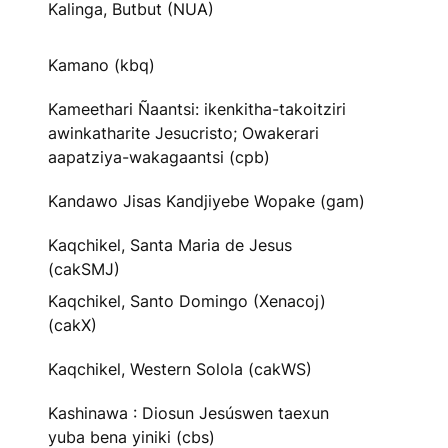
Kalinga, Butbut (NUA)
Kamano (kbq)
Kameethari Ñaantsi: ikenkitha-takoitziri
awinkatharite Jesucristo; Owakerari
aapatziya-wakagaantsi (cpb)
Kandawo Jisas Kandjiyebe Wopake (gam)
Kaqchikel, Santa Maria de Jesus
(cakSMJ)
Kaqchikel, Santo Domingo (Xenacoj)
(cakX)
Kaqchikel, Western Solola (cakWS)
Kashinawa : Diosun Jesúswen taexun
yuba bena yiniki (cbs)