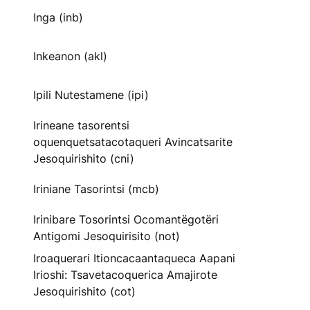
Inga (inb)
Inkeanon (akl)
Ipili Nutestamene (ipi)
Irineane tasorentsi
oquenquetsatacotaqueri Avincatsarite
Jesoquirishito (cni)
Iriniane Tasorintsi (mcb)
Irinibare Tosorintsi Ocomantëgotëri
Antigomi Jesoquirisito (not)
Iroaquerari Itioncacaantaqueca Aapani
Irioshi: Tsavetacoquerica Amajirote
Jesoquirishito (cot)