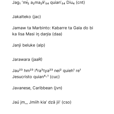
Jag₁ ʼmɨ́₂ a₂ma₂lɨʼ₅₄ quianʼ₅₄ Diu₄ (cnt)
Jakalteko (jac)
Jamaw ta Marbinto: Kabarre ta Gala ɗo bi
ka Iisa Masi iŋ daŋla (daa)
Janji beluke (alp)
Jarawara (jaaR)
Jau²³ hm²³ i⁴ra³tya²³ nei² quieh¹ re¹
Jesucristo quian⁴-¹ (cuc)
Javanese, Caribbean (jvn)
Jaú jm_, Jmiih kia’ dzä jii’ (cso)