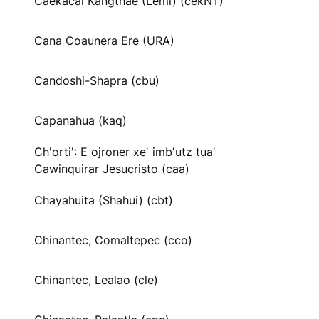
Caekäcai Kangthae (Lemi) (cekNT)
Cana Coaunera Ere (URA)
Candoshi-Shapra (cbu)
Capanahua (kaq)
Ch'orti': E ojroner xeʼ imbʼutz tuaʼ
Cawinquirar Jesucristo (caa)
Chayahuita (Shahui) (cbt)
Chinantec, Comaltepec (cco)
Chinantec, Lealao (cle)