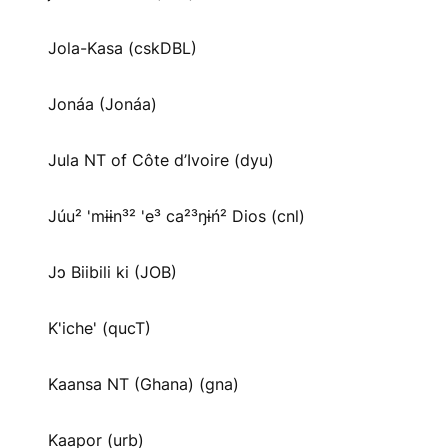
Jola-Kasa (cskDBL)
Jonáa (Jonáa)
Jula NT of Côte d’Ivoire (dyu)
Júu² 'mɨɨn³² 'e³ ca²³ŋɨń² Dios (cnl)
Jɔ Biibili ki (JOB)
K'iche' (qucT)
Kaansa NT (Ghana) (gna)
Kaapor (urb)