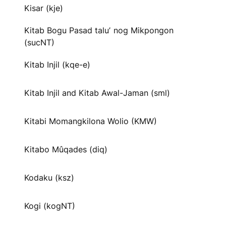
Kisar (kje)
Kitab Bogu Pasad taluʼ nog Mikpongon
(sucNT)
Kitab Injil (kqe-e)
Kitab Injil and Kitab Awal-Jaman (sml)
Kitabi Momangkilona Wolio (KMW)
Kitabo Mûqades (diq)
Kodaku (ksz)
Kogi (kogNT)