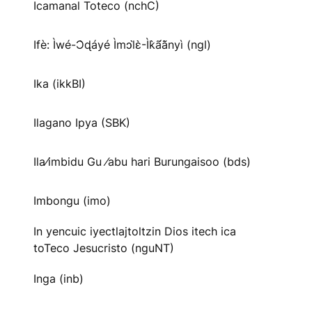
Icamanal Toteco (nchC)
Ifè: Ìwé-Ɔ̀ɖáyé Ìmↄl̀ɛ̀-Ìk̀ã́ã̀nyì (ngl)
Ika (ikkBI)
Ilagano Ipya (SBK)
Ila⁄imbidu Gu ⁄abu hari Burungaisoo (bds)
Imbongu (imo)
In yencuic iyectlajtoltzin Dios itech ica
toTeco Jesucristo (nguNT)
Inga (inb)