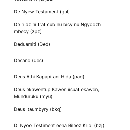
De Nyew Testament (gul)
De riidz ni trat cub nu bicy nu Ñgyoozh
mbecy (zpz)
Deduamiti (Ded)
Desano (des)
Deus Athi Kapapirani Hida (pad)
Deus ekawẽntup Kawẽn iisuat ekawẽn,
Munduruku (myu)
Deus Itaumbyry (bkq)
Di Nyoo Testiment eena Bileez Kriol (bzj)