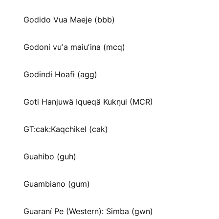
Godido Vua Maeje (bbb)
Godoni vuʼa maiuʼina (mcq)
Godɨndɨ Hoafɨ (agg)
Goti Hanjuwä Iqueqä Kukŋui (MCR)
GT:cak:Kaqchikel (cak)
Guahibo (guh)
Guambiano (gum)
Guaraní Pe (Western): Simba (gwn)