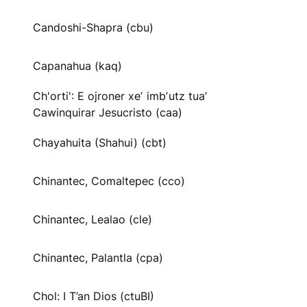
Candoshi-Shapra (cbu)
Capanahua (kaq)
Ch'orti': E ojroner xeʼ imbʼutz tuaʼ
Cawinquirar Jesucristo (caa)
Chayahuita (Shahui) (cbt)
Chinantec, Comaltepec (cco)
Chinantec, Lealao (cle)
Chinantec, Palantla (cpa)
Chol: I T’an Dios (ctuBI)