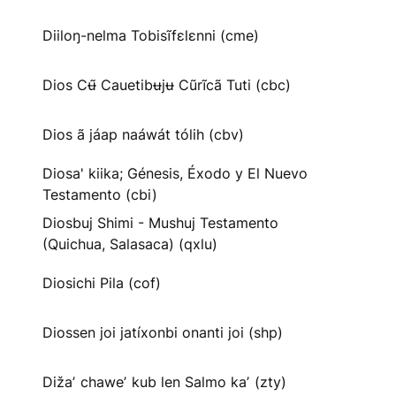
Diiloŋ-nelma Tobisĩfɛlɛnni (cme)
Dios Cʉ̃ Cauetibʉjʉ Cũrĩcã Tuti (cbc)
Dios ã jáap naáwát tólih (cbv)
Diosa' kiika; Génesis, Éxodo y El Nuevo
Testamento (cbi)
Diosbuj Shimi - Mushuj Testamento
(Quichua, Salasaca) (qxlu)
Diosichi Pila (cof)
Diossen joi jatíxonbi onanti joi (shp)
Dižaʼ chaweʼ kub len Salmo kaʼ (zty)