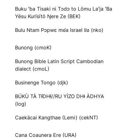
Buku ꞌba Tisaki ni Tɔdɔ to Lömu Laꞌja ꞌBa
Yësu Kurïsïtö Ŋere Ze (BEK)
Bulu Ntam Pɔpwɛ mʋ́a Israel Ɩlʋ (nko)
Bunong (cmoK)
Bunong Bible Latin Script Cambodian
dialect (cmoL)
Businenge Tongo (djk)
BÚKÙ TÀ TƗ́DHƗ́//RU YÌZO DHƗ ÀDHYA
(log)
Caekäcai Kangthae (Lemi) (cekNT)
Cana Coaunera Ere (URA)