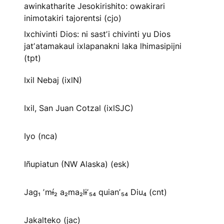
awinkatharite Jesokirishito: owakirari
inimotakiri tajorentsi (cjo)
Ixchivinti Dios: ni sastʼi chivinti yu Dios
jatʼatamakaul ixlapanakni laka lhimasipijni
(tpt)
Ixil Nebaj (ixlN)
Ixil, San Juan Cotzal (ixlSJC)
Iyo (nca)
Iñupiatun (NW Alaska) (esk)
Jag₁ ʼmɨ́₂ a₂ma₂lɨʼ₅₄ quianʼ₅₄ Diu₄ (cnt)
Jakalteko (jac)