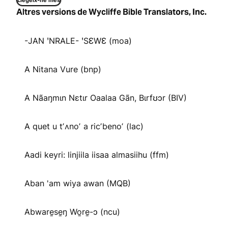
Llegeix-ne més
Altres versions de Wycliffe Bible Translators, Inc.
-JAN ꞌNRALE- ꞌSƐWƐ (moa)
A Nitana Vure (bnp)
A Nãaŋmɩn Nɛtɩr Oaalaa Gãn, Bɩrfʊɔr (BIV)
A quet u tʼʌnoʼ a ricʼbenoʼ (lac)
Aadi keyri: linjiila iisaa almasiihu (ffm)
Aban 'am wiya awan (MQB)
Abware̱se̱ŋ Wo̱re̱-ɔ (ncu)