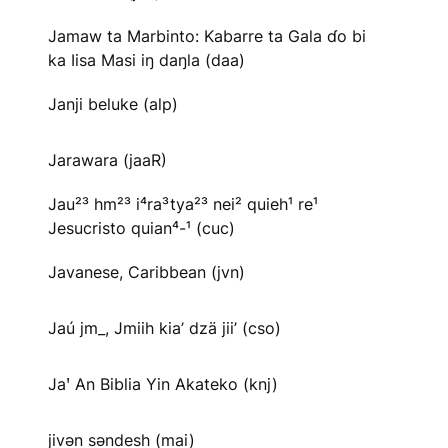
Jamaw ta Marbinto: Kabarre ta Gala ɗo bi
ka Iisa Masi iŋ daŋla (daa)
Janji beluke (alp)
Jarawara (jaaR)
Jau²³ hm²³ i⁴ra³tya²³ nei² quieh¹ re¹
Jesucristo quian⁴-¹ (cuc)
Javanese, Caribbean (jvn)
Jaú jm_, Jmiih kia’ dzä jii’ (cso)
Jaꞌ An Biblia Yin Akateko (knj)
jivən səndesh (mai)