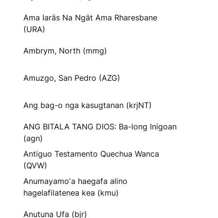
Ama Iaräs Na Ngät Ama Rharesbane
(URA)
Ambrym, North (mmg)
Amuzgo, San Pedro (AZG)
Ang bag-o nga kasugtanan (krjNT)
ANG BITALA TANG DIOS: Ba-long Inigoan
(agn)
Antiguo Testamento Quechua Wanca
(QVW)
Anumayamoʼa haegafa alino
hagelafilatenea kea (kmu)
Anutuna Ufa (bjr)