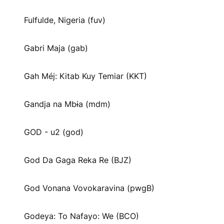
Fulfulde, Nigeria (fuv)
Gabri Maja (gab)
Gah Méj: Kitab Kuy Temiar (KKT)
Gandja na Mbɨa (mdm)
GOD - u2 (god)
God Da Gaga Reka Re (BJZ)
God Vonana Vovokaravina (pwgB)
Godeya: To Nafayo: We (BCO)