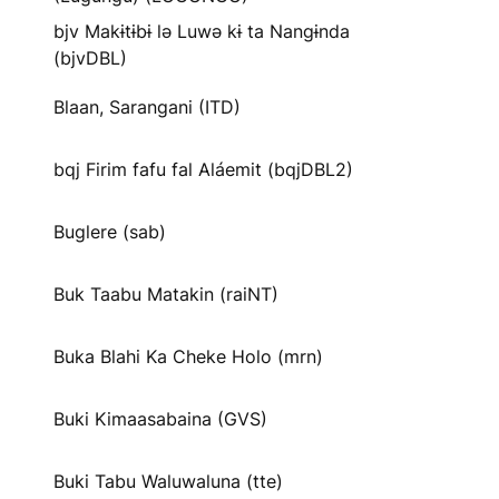
bjv Makɨtɨbɨ lə Luwə kɨ ta Nangɨnda
(bjvDBL)
Blaan, Sarangani (ITD)
bqj Firim fafu fal Aláemit (bqjDBL2)
Buglere (sab)
Buk Taabu Matakin (raiNT)
Buka Blahi Ka Cheke Holo (mrn)
Buki Kimaasabaina (GVS)
Buki Tabu Waluwaluna (tte)