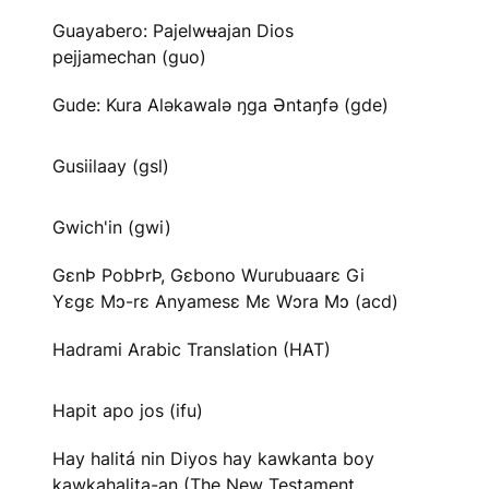
Guayabero: Pajelwʉajan Dios
pejjamechan (guo)
Gude: Kura Aləkawalə ŋga Əntaŋfə (gde)
Gusiilaay (gsl)
Gwich'in (gwi)
GɛnÞ PobÞrÞ, Gɛbono Wurubuaarɛ Gi
Yɛgɛ Mɔ-rɛ Anyamesɛ Mɛ Wɔra Mɔ (acd)
Hadrami Arabic Translation (HAT)
Hapit apo jos (ifu)
Hay halitá nin Diyos hay kawkanta boy
kawkahalita-an (The New Testament