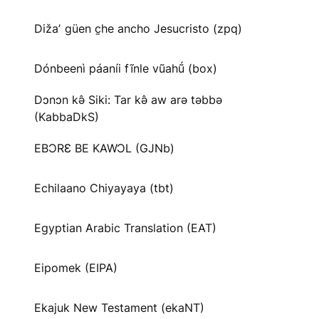
Dižaʼ güen c̱he ancho Jesucristo (zpq)
Dónbeenì páaníi fĩnle vũahṹ (box)
Dɔnɔn kə̂ Siki: Tar kə̂ aw arə təbbə
(KabbaDkS)
EBƆRƐ BE KAWƆL (GJNb)
Echilaano Chiyayaya (tbt)
Egyptian Arabic Translation (EAT)
Eipomek (EIPA)
Ekajuk New Testament (ekaNT)