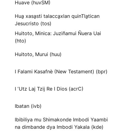
Huave (huvSM)
Hua̱ xasa̱sti talacca̱xlan quinTla̱tican
Jesucristo (tos)
Huitoto, Minica: Juziñamui Ñuera Uai
(hto)
Huitoto, Murui (huu)
I Falami Kasafnè (New Testament) (bpr)
I ʼUtz Laj Tzij Re I Dios (acrC)
Ibatan (ivb)
Ibibiliya mu Shimakonde Imbodi Yaambi
na dimbande dya Imbodi Yakala (kde)