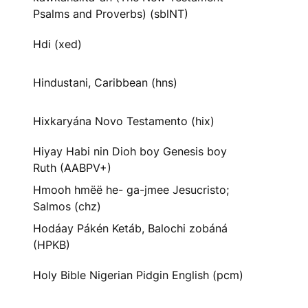
Psalms and Proverbs) (sblNT)
Hdi (xed)
Hindustani, Caribbean (hns)
Hixkaryána Novo Testamento (hix)
Hiyay Habi nin Dioh boy Genesis boy
Ruth (AABPV+)
Hmooh hmëë he- ga-jmee Jesucristo;
Salmos (chz)
Hodáay Pákén Ketáb, Balochi zobáná
(HPKB)
Holy Bible Nigerian Pidgin English (pcm)