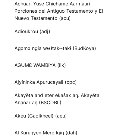
Achuar: Yuse Chichame Aarmauri
Porciones del Antiguo Testamento y El
Nuevo Testamento (acu)
Adioukrou (adj)
Agɔmɔ ngia wʉ Ɨtakɨ-takɨ (BudKoya)
AGɄMƐ WAMBƗYA (lik)
Ajyíninka Apurucayali (cpc)
Akayëta and eter ekaŝax aŋ. Akayëta
Añanar aŋ (BSCDBL)
Akeu (Gaolkheel) (aeu)
Al Kuruŋyen Mere Igiŋ (dah)