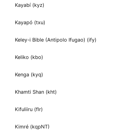
Kayabí (kyz)
Kayapó (txu)
Keley-i Bible (Antipolo Ifugao) (ify)
Keliko (kbo)
Kenga (kyq)
Khamti Shan (kht)
Kifuliiru (flr)
Kimré (kqpNT)