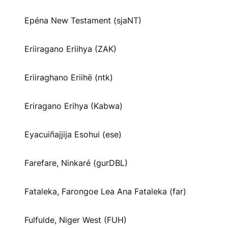
Epéna New Testament (sjaNT)
Eriiragano Eriihya (ZAK)
Eriiraghano Eriihë (ntk)
Eriragano Erihya (Kabwa)
Eyacuiñajjija Esohui (ese)
Farefare, Ninkaré (gurDBL)
Fataleka, Farongoe Lea Ana Fataleka (far)
Fulfulde, Niger West (FUH)