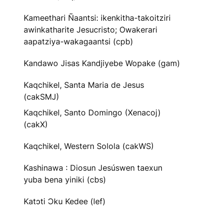
Kameethari Ñaantsi: ikenkitha-takoitziri
awinkatharite Jesucristo; Owakerari
aapatziya-wakagaantsi (cpb)
Kandawo Jisas Kandjiyebe Wopake (gam)
Kaqchikel, Santa Maria de Jesus
(cakSMJ)
Kaqchikel, Santo Domingo (Xenacoj)
(cakX)
Kaqchikel, Western Solola (cakWS)
Kashinawa : Diosun Jesúswen taexun
yuba bena yiniki (cbs)
Katɔti Ɔku Kedee (lef)