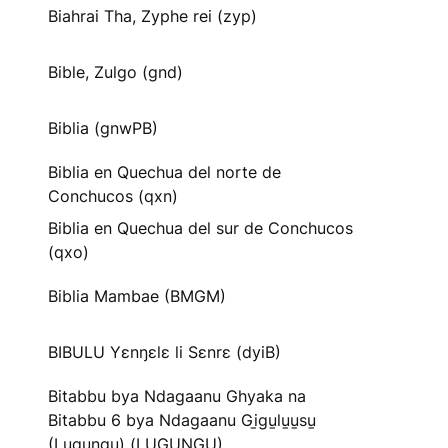
Biahrai Tha, Zyphe rei (zyp)
Bible, Zulgo (gnd)
Biblia (gnwPB)
Biblia en Quechua del norte de
Conchucos (qxn)
Biblia en Quechua del sur de Conchucos
(qxo)
Biblia Mambae (BMGM)
BIBULU Yɛnŋɛlɛ li Sɛnrɛ (dyiB)
Bitabbu bya Ndagaanu Ghyaka na
Bitabbu 6 bya Ndagaanu Gi̱gu̱lu̱u̱su̱
(Lugungu) (LUGUNGU)