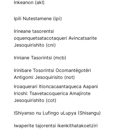
Inkeanon (akl)
Ipili Nutestamene (ipi)
Irineane tasorentsi
oquenquetsatacotaqueri Avincatsarite
Jesoquirishito (cni)
Iriniane Tasorintsi (mcb)
Irinibare Tosorintsi Ocomantëgotëri
Antigomi Jesoquirisito (not)
Iroaquerari Itioncacaantaqueca Aapani
Irioshi: Tsavetacoquerica Amajirote
Jesoquirishito (cot)
IShiyanso nu Lufingo uLupya (Shisangu)
Iwaperite tajorentsi ikenkithatakoetziri