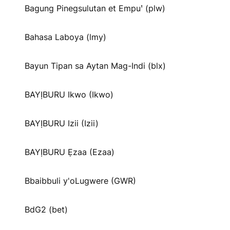
Bagung Pinegsulutan et Empuꞌ (plw)
Bahasa Laboya (lmy)
Bayun Tipan sa Aytan Mag-Indi (blx)
BAYỊBURU Ikwo (Ikwo)
BAYỊBURU Izii (Izii)
BAYỊBURU Ẹzaa (Ezaa)
Bbaibbuli y'oLugwere (GWR)
BdG2 (bet)