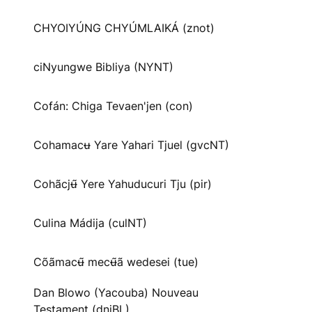
CHYOIYÚNG CHYÚMLAIKÁ (znot)
ciNyungwe Bibliya (NYNT)
Cofán: Chiga Tevaen'jen (con)
Cohamacʉ Yare Yahari Tjuel (gvcNT)
Cohãcjʉ̃ Yere Yahuducuri Tju (pir)
Culina Mádija (culNT)
Cõãmacʉ̃ mecʉ̃ã wedesei (tue)
Dan Blowo (Yacouba) Nouveau
Testament (dnjBL)