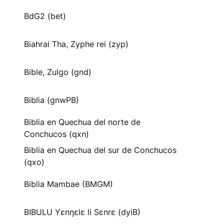
BdG2 (bet)
Biahrai Tha, Zyphe rei (zyp)
Bible, Zulgo (gnd)
Biblia (gnwPB)
Biblia en Quechua del norte de
Conchucos (qxn)
Biblia en Quechua del sur de Conchucos
(qxo)
Biblia Mambae (BMGM)
BIBULU Yɛnŋɛlɛ li Sɛnrɛ (dyiB)