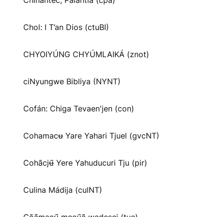
Chinantec, Palantla (cpa)
Chol: I T’an Dios (ctuBI)
CHYOIYÚNG CHYÚMLAIKÁ (znot)
ciNyungwe Bibliya (NYNT)
Cofán: Chiga Tevaen'jen (con)
Cohamacʉ Yare Yahari Tjuel (gvcNT)
Cohãcjʉ̃ Yere Yahuducuri Tju (pir)
Culina Mádija (culNT)