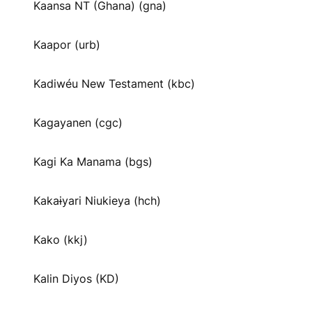
Kaansa NT (Ghana) (gna)
Kaapor (urb)
Kadiwéu New Testament (kbc)
Kagayanen (cgc)
Kagi Ka Manama (bgs)
Kakaɨyari Niukieya (hch)
Kako (kkj)
Kalin Diyos (KD)