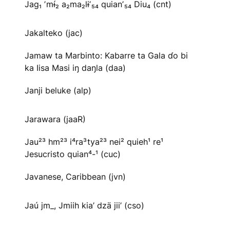
Jag₁ ʼmɨ́₂ a₂ma₂lɨʼ₅₄ quianʼ₅₄ Diu₄ (cnt)
Jakalteko (jac)
Jamaw ta Marbinto: Kabarre ta Gala ɗo bi
ka Iisa Masi iŋ daŋla (daa)
Janji beluke (alp)
Jarawara (jaaR)
Jau²³ hm²³ i⁴ra³tya²³ nei² quieh¹ re¹
Jesucristo quian⁴-¹ (cuc)
Javanese, Caribbean (jvn)
Jaú jm_, Jmiih kia’ dzä jii’ (cso)