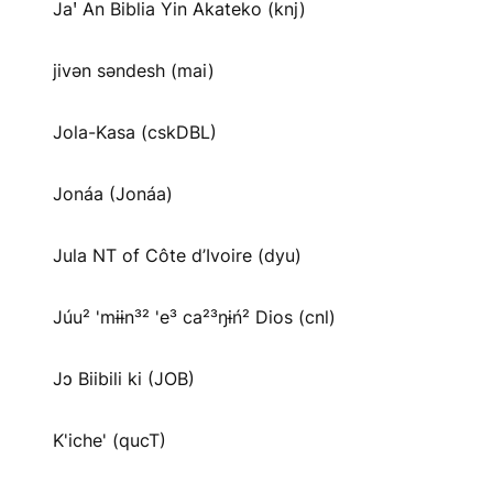
Jaꞌ An Biblia Yin Akateko (knj)
jivən səndesh (mai)
Jola-Kasa (cskDBL)
Jonáa (Jonáa)
Jula NT of Côte d’Ivoire (dyu)
Júu² 'mɨɨn³² 'e³ ca²³ŋɨń² Dios (cnl)
Jɔ Biibili ki (JOB)
K'iche' (qucT)