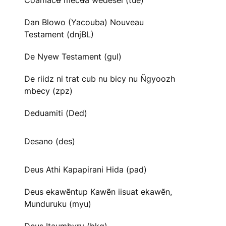
Cõãmacʉ̃ mecʉ̃ã wedesei (tue)
Dan Blowo (Yacouba) Nouveau
Testament (dnjBL)
De Nyew Testament (gul)
De riidz ni trat cub nu bicy nu Ñgyoozh
mbecy (zpz)
Deduamiti (Ded)
Desano (des)
Deus Athi Kapapirani Hida (pad)
Deus ekawẽntup Kawẽn iisuat ekawẽn,
Munduruku (myu)