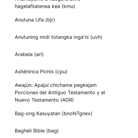
hagelafilatenea kea (kmu)
Anutuna Ufa (bjr)
Anutuning midi totangka ingaʼni (uvh)
Arabela (arl)
Ashéninca Pichis (cpu)
Awajún: Apajuí chichame pegkejam
Porciones del Antiguo Testamento y el
Nuevo Testamento (AGR)
Bag-ong Kasuyatan (bnoNTgnex)
Bagheli Bible (bag)