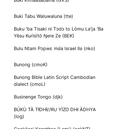
Buki Kimaasabaina (GVS)
Buki Tabu Waluwaluna (tte)
Buku ꞌba Tisaki ni Tɔdɔ to Lömu Laꞌja ꞌBa
Yësu Kurïsïtö Ŋere Ze (BEK)
Bulu Ntam Pɔpwɛ mʋ́a Israel Ɩlʋ (nko)
Bunong (cmoK)
Bunong Bible Latin Script Cambodian
dialect (cmoL)
Businenge Tongo (djk)
BÚKÙ TÀ TƗ́DHƗ́//RU YÌZO DHƗ ÀDHYA
(log)