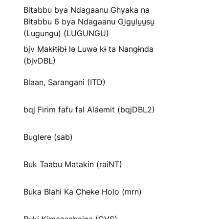
Bitabbu bya Ndagaanu Ghyaka na
Bitabbu 6 bya Ndagaanu Gi̱gu̱lu̱u̱su̱
(Lugungu) (LUGUNGU)
bjv Makɨtɨbɨ lə Luwə kɨ ta Nangɨnda
(bjvDBL)
Blaan, Sarangani (ITD)
bqj Firim fafu fal Aláemit (bqjDBL2)
Buglere (sab)
Buk Taabu Matakin (raiNT)
Buka Blahi Ka Cheke Holo (mrn)