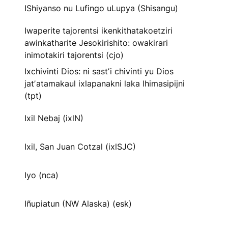
IShiyanso nu Lufingo uLupya (Shisangu)
Iwaperite tajorentsi ikenkithatakoetziri
awinkatharite Jesokirishito: owakirari
inimotakiri tajorentsi (cjo)
Ixchivinti Dios: ni sastʼi chivinti yu Dios
jatʼatamakaul ixlapanakni laka lhimasipijni
(tpt)
Ixil Nebaj (ixlN)
Ixil, San Juan Cotzal (ixlSJC)
Iyo (nca)
Iñupiatun (NW Alaska) (esk)