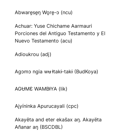
Abware̱se̱ŋ Wo̱re̱-ɔ (ncu)
Achuar: Yuse Chichame Aarmauri
Porciones del Antiguo Testamento y El
Nuevo Testamento (acu)
Adioukrou (adj)
Agɔmɔ ngia wʉ Ɨtakɨ-takɨ (BudKoya)
AGɄMƐ WAMBƗYA (lik)
Ajyíninka Apurucayali (cpc)
Akayëta and eter ekaŝax aŋ. Akayëta
Añanar aŋ (BSCDBL)