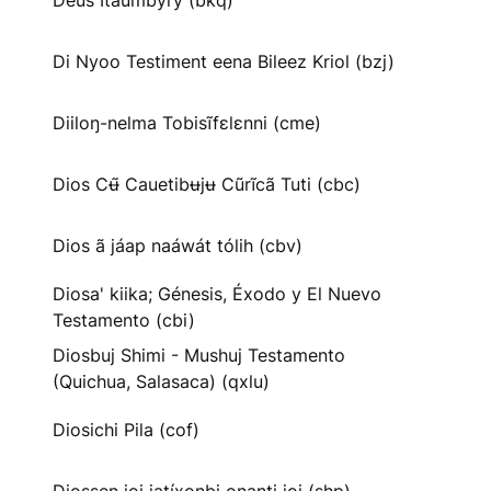
Deus Itaumbyry (bkq)
Di Nyoo Testiment eena Bileez Kriol (bzj)
Diiloŋ-nelma Tobisĩfɛlɛnni (cme)
Dios Cʉ̃ Cauetibʉjʉ Cũrĩcã Tuti (cbc)
Dios ã jáap naáwát tólih (cbv)
Diosa' kiika; Génesis, Éxodo y El Nuevo
Testamento (cbi)
Diosbuj Shimi - Mushuj Testamento
(Quichua, Salasaca) (qxlu)
Diosichi Pila (cof)