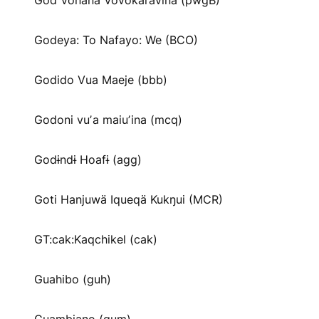
God Vonana Vovokaravina (pwgB)
Godeya: To Nafayo: We (BCO)
Godido Vua Maeje (bbb)
Godoni vuʼa maiuʼina (mcq)
Godɨndɨ Hoafɨ (agg)
Goti Hanjuwä Iqueqä Kukŋui (MCR)
GT:cak:Kaqchikel (cak)
Guahibo (guh)