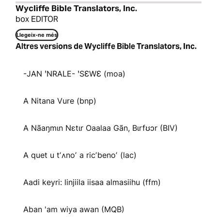
Wycliffe Bible Translators, Inc.
box EDITOR
Llegeix-ne més
Altres versions de Wycliffe Bible Translators, Inc.
-JAN ꞌNRALE- ꞌSƐWƐ (moa)
A Nitana Vure (bnp)
A Nãaŋmɩn Nɛtɩr Oaalaa Gãn, Bɩrfʊɔr (BIV)
A quet u tʼʌnoʼ a ricʼbenoʼ (lac)
Aadi keyri: linjiila iisaa almasiihu (ffm)
Aban 'am wiya awan (MQB)