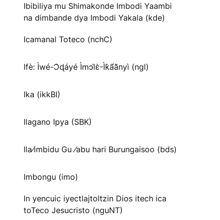
Ibibiliya mu Shimakonde Imbodi Yaambi
na dimbande dya Imbodi Yakala (kde)
Icamanal Toteco (nchC)
Ifè: Ìwé-Ɔ̀ɖáyé Ìmↄl̀ɛ̀-Ìk̀ã́ã̀nyì (ngl)
Ika (ikkBI)
Ilagano Ipya (SBK)
Ila⁄imbidu Gu ⁄abu hari Burungaisoo (bds)
Imbongu (imo)
In yencuic iyectlajtoltzin Dios itech ica
toTeco Jesucristo (nguNT)