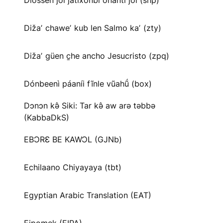
Diossen joi jatíxonbi onanti joi (shp)
Dižaʼ chaweʼ kub len Salmo kaʼ (zty)
Dižaʼ güen c̱he ancho Jesucristo (zpq)
Dónbeenì páaníi fĩnle vũahṹ (box)
Dɔnɔn kə̂ Siki: Tar kə̂ aw arə təbbə
(KabbaDkS)
EBƆRƐ BE KAWƆL (GJNb)
Echilaano Chiyayaya (tbt)
Egyptian Arabic Translation (EAT)