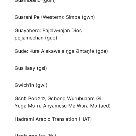
Guambiano (gum)
Guaraní Pe (Western): Simba (gwn)
Guayabero: Pajelwʉajan Dios
pejjamechan (guo)
Gude: Kura Aləkawalə ŋga Əntaŋfə (gde)
Gusiilaay (gsl)
Gwich'in (gwi)
GɛnÞ PobÞrÞ, Gɛbono Wurubuaarɛ Gi
Yɛgɛ Mɔ-rɛ Anyamesɛ Mɛ Wɔra Mɔ (acd)
Hadrami Arabic Translation (HAT)