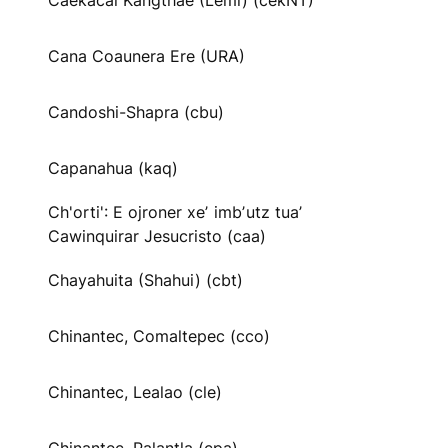
Caekäcai Kangthae (Lemi) (cekNT)
Cana Coaunera Ere (URA)
Candoshi-Shapra (cbu)
Capanahua (kaq)
Ch'orti': E ojroner xeʼ imbʼutz tuaʼ
Cawinquirar Jesucristo (caa)
Chayahuita (Shahui) (cbt)
Chinantec, Comaltepec (cco)
Chinantec, Lealao (cle)