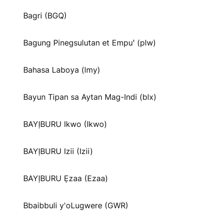
Bagri (BGQ)
Bagung Pinegsulutan et Empuꞌ (plw)
Bahasa Laboya (lmy)
Bayun Tipan sa Aytan Mag-Indi (blx)
BAYỊBURU Ikwo (Ikwo)
BAYỊBURU Izii (Izii)
BAYỊBURU Ẹzaa (Ezaa)
Bbaibbuli y'oLugwere (GWR)