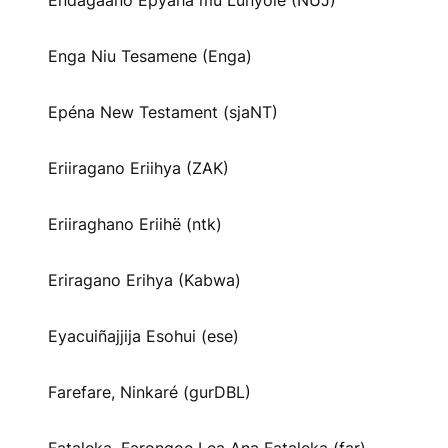
Endagaano Epyaha mu Lunyole (NUJ)
Enga Niu Tesamene (Enga)
Epéna New Testament (sjaNT)
Eriiragano Eriihya (ZAK)
Eriiraghano Eriihë (ntk)
Eriragano Erihya (Kabwa)
Eyacuiñajjija Esohui (ese)
Farefare, Ninkaré (gurDBL)