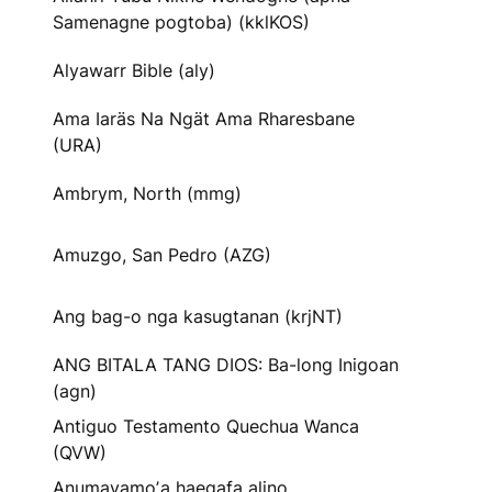
Samenagne pogtoba) (kklKOS)
Alyawarr Bible (aly)
Ama Iaräs Na Ngät Ama Rharesbane
(URA)
Ambrym, North (mmg)
Amuzgo, San Pedro (AZG)
Ang bag-o nga kasugtanan (krjNT)
ANG BITALA TANG DIOS: Ba-long Inigoan
(agn)
Antiguo Testamento Quechua Wanca
(QVW)
Anumayamoʼa haegafa alino