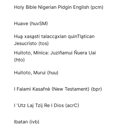
Holy Bible Nigerian Pidgin English (pcm)
Huave (huvSM)
Hua̱ xasa̱sti talacca̱xlan quinTla̱tican
Jesucristo (tos)
Huitoto, Minica: Juziñamui Ñuera Uai
(hto)
Huitoto, Murui (huu)
I Falami Kasafnè (New Testament) (bpr)
I ʼUtz Laj Tzij Re I Dios (acrC)
Ibatan (ivb)