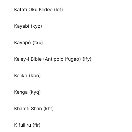
Katɔti Ɔku Kedee (lef)
Kayabí (kyz)
Kayapó (txu)
Keley-i Bible (Antipolo Ifugao) (ify)
Keliko (kbo)
Kenga (kyq)
Khamti Shan (kht)
Kifuliiru (flr)