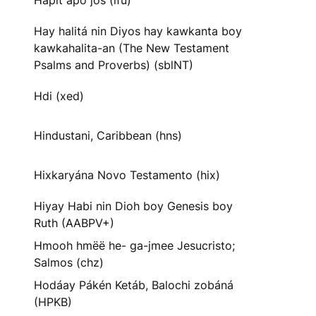
Hapit apo jos (ifu)
Hay halitá nin Diyos hay kawkanta boy
kawkahalita-an (The New Testament
Psalms and Proverbs) (sblNT)
Hdi (xed)
Hindustani, Caribbean (hns)
Hixkaryána Novo Testamento (hix)
Hiyay Habi nin Dioh boy Genesis boy
Ruth (AABPV+)
Hmooh hmëë he- ga-jmee Jesucristo;
Salmos (chz)
Hodáay Pákén Ketáb, Balochi zobáná
(HPKB)