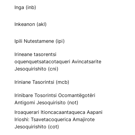
Inga (inb)
Inkeanon (akl)
Ipili Nutestamene (ipi)
Irineane tasorentsi
oquenquetsatacotaqueri Avincatsarite
Jesoquirishito (cni)
Iriniane Tasorintsi (mcb)
Irinibare Tosorintsi Ocomantëgotëri
Antigomi Jesoquirisito (not)
Iroaquerari Itioncacaantaqueca Aapani
Irioshi: Tsavetacoquerica Amajirote
Jesoquirishito (cot)