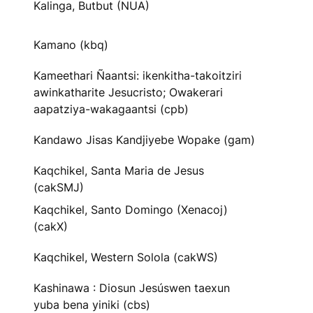
Kalinga, Butbut (NUA)
Kamano (kbq)
Kameethari Ñaantsi: ikenkitha-takoitziri
awinkatharite Jesucristo; Owakerari
aapatziya-wakagaantsi (cpb)
Kandawo Jisas Kandjiyebe Wopake (gam)
Kaqchikel, Santa Maria de Jesus
(cakSMJ)
Kaqchikel, Santo Domingo (Xenacoj)
(cakX)
Kaqchikel, Western Solola (cakWS)
Kashinawa : Diosun Jesúswen taexun
yuba bena yiniki (cbs)