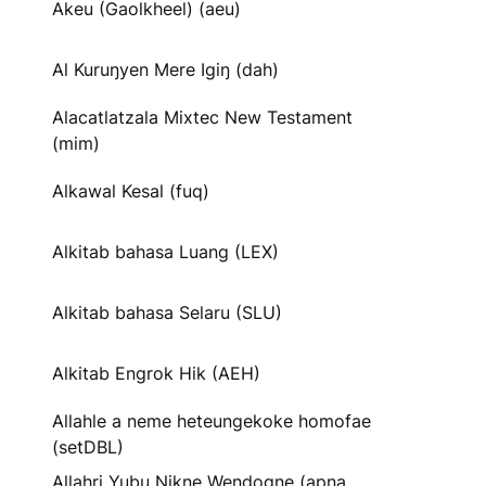
Akeu (Gaolkheel) (aeu)
Al Kuruŋyen Mere Igiŋ (dah)
Alacatlatzala Mixtec New Testament
(mim)
Alkawal Kesal (fuq)
Alkitab bahasa Luang (LEX)
Alkitab bahasa Selaru (SLU)
Alkitab Engrok Hik (AEH)
Allahle a neme heteungekoke homofae
(setDBL)
Allahri Yubu Nikne Wendogne (apna