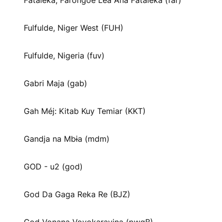
Fataleka, Farongoe Lea Ana Fataleka (far)
Fulfulde, Niger West (FUH)
Fulfulde, Nigeria (fuv)
Gabri Maja (gab)
Gah Méj: Kitab Kuy Temiar (KKT)
Gandja na Mbɨa (mdm)
GOD - u2 (god)
God Da Gaga Reka Re (BJZ)