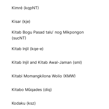
Kimré (kqpNT)
Kisar (kje)
Kitab Bogu Pasad taluʼ nog Mikpongon
(sucNT)
Kitab Injil (kqe-e)
Kitab Injil and Kitab Awal-Jaman (sml)
Kitabi Momangkilona Wolio (KMW)
Kitabo Mûqades (diq)
Kodaku (ksz)