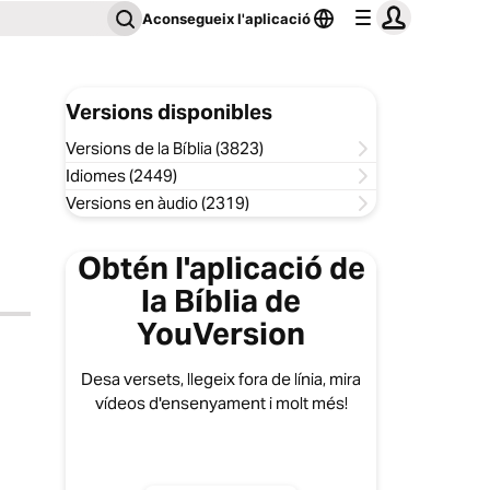
Aconsegueix l'aplicació
Versions disponibles
Versions de la Bíblia (3823)
Idiomes (2449)
Versions en àudio (2319)
Obtén l'aplicació de
la Bíblia de
YouVersion
Desa versets, llegeix fora de línia, mira
vídeos d'ensenyament i molt més!