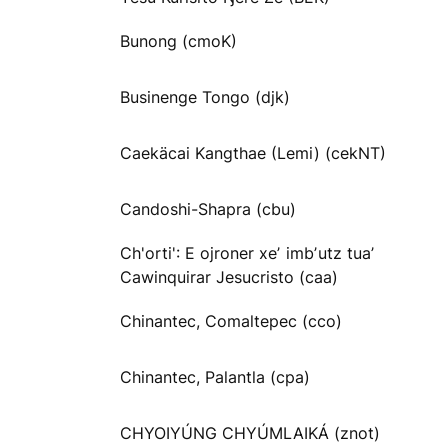
Bunong (cmoK)
Businenge Tongo (djk)
Caekäcai Kangthae (Lemi) (cekNT)
Candoshi-Shapra (cbu)
Ch'orti': E ojroner xeʼ imbʼutz tuaʼ
Cawinquirar Jesucristo (caa)
Chinantec, Comaltepec (cco)
Chinantec, Palantla (cpa)
CHYOIYÚNG CHYÚMLAIKÁ (znot)