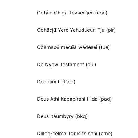
Cofán: Chiga Tevaen'jen (con)
Cohãcjʉ̃ Yere Yahuducuri Tju (pir)
Cõãmacʉ̃ mecʉ̃ã wedesei (tue)
De Nyew Testament (gul)
Deduamiti (Ded)
Deus Athi Kapapirani Hida (pad)
Deus Itaumbyry (bkq)
Diiloŋ-nelma Tobisĩfɛlɛnni (cme)