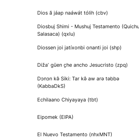
Dios ã jáap naáwát tólih (cbv)
Diosbuj Shimi - Mushuj Testamento (Quichu
Salasaca) (qxlu)
Diossen joi jatíxonbi onanti joi (shp)
Dižaʼ güen c̱he ancho Jesucristo (zpq)
Dɔnɔn kə̂ Siki: Tar kə̂ aw arə təbbə
(KabbaDkS)
Echilaano Chiyayaya (tbt)
Eipomek (EIPA)
El Nuevo Testamento (nhxMNT)