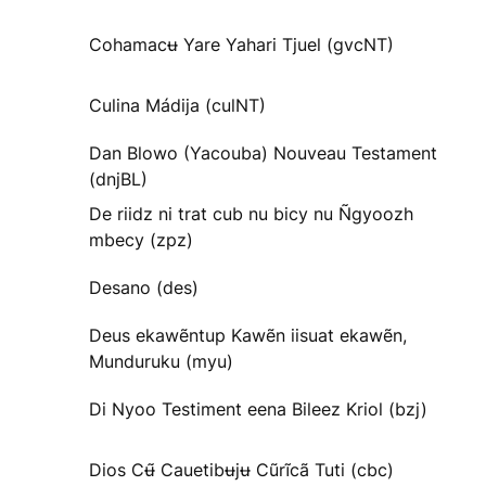
Cohamacʉ Yare Yahari Tjuel (gvcNT)
Culina Mádija (culNT)
Dan Blowo (Yacouba) Nouveau Testament
(dnjBL)
De riidz ni trat cub nu bicy nu Ñgyoozh
mbecy (zpz)
Desano (des)
Deus ekawẽntup Kawẽn iisuat ekawẽn,
Munduruku (myu)
Di Nyoo Testiment eena Bileez Kriol (bzj)
Dios Cʉ̃ Cauetibʉjʉ Cũrĩcã Tuti (cbc)