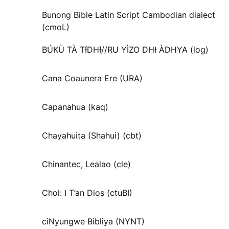
Bunong Bible Latin Script Cambodian dialect
(cmoL)
BÚKÙ TÀ TƗ́DHƗ́//RU YÌZO DHƗ ÀDHYA (log)
Cana Coaunera Ere (URA)
Capanahua (kaq)
Chayahuita (Shahui) (cbt)
Chinantec, Lealao (cle)
Chol: I T’an Dios (ctuBI)
ciNyungwe Bibliya (NYNT)