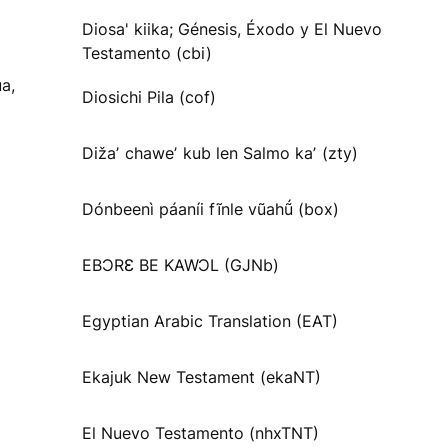
Diosa' kiika; Génesis, Éxodo y El Nuevo
Testamento (cbi)
a,
Diosichi Pila (cof)
Dižaʼ chaweʼ kub len Salmo kaʼ (zty)
Dónbeenì páaníi fĩnle vũahṹ (box)
EBƆRƐ BE KAWƆL (GJNb)
Egyptian Arabic Translation (EAT)
Ekajuk New Testament (ekaNT)
El Nuevo Testamento (nhxTNT)