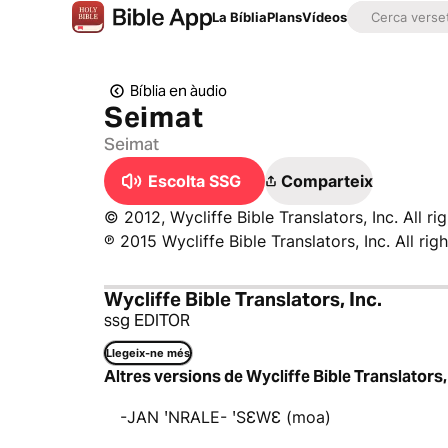
La Bíblia
Plans
Vídeos
Bíblia en àudio
Seimat
Seimat
Escolta SSG
Comparteix
© 2012, Wycliffe Bible Translators, Inc. All ri
℗ 2015 Wycliffe Bible Translators, Inc. All rig
Wycliffe Bible Translators, Inc.
ssg EDITOR
Llegeix-ne més
Altres versions de Wycliffe Bible Translators,
-JAN ꞌNRALE- ꞌSƐWƐ (moa)