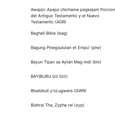
Awajún: Apajuí chichame pegkejam Porcio
del Antiguo Testamento y el Nuevo
Testamento (AGR)
Bagheli Bible (bag)
Bagung Pinegsulutan et Empuꞌ (plw)
Bayun Tipan sa Aytan Mag-Indi (blx)
BAYỊBURU Izii (Izii)
Bbaibbuli y'oLugwere (GWR)
Biahrai Tha, Zyphe rei (zyp)