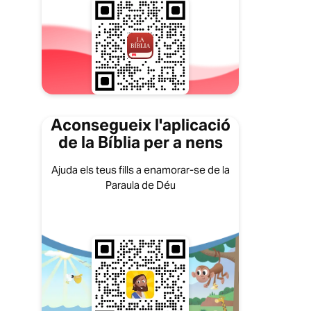
Aconsegueix l'aplicació
de la Bíblia per a nens
Ajuda els teus fills a enamorar-se de la
Paraula de Déu