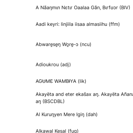
A Nãaŋmɩn Nɛtɩr Oaalaa Gãn, Bɩrfʊɔr (BIV)
Aadi keyri: linjiila iisaa almasiihu (ffm)
Abware̱se̱ŋ Wo̱re̱-ɔ (ncu)
Adioukrou (adj)
AGɄMƐ WAMBƗYA (lik)
Akayëta and eter ekaŝax aŋ. Akayëta Añan
aŋ (BSCDBL)
Al Kuruŋyen Mere Igiŋ (dah)
Alkawal Kesal (fuq)