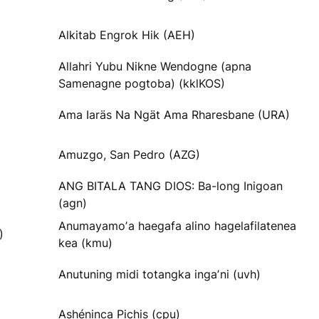
Alkitab Engrok Hik (AEH)
Allahri Yubu Nikne Wendogne (apna
Samenagne pogtoba) (kklKOS)
Ama Iaräs Na Ngät Ama Rharesbane (URA)
Amuzgo, San Pedro (AZG)
ANG BITALA TANG DIOS: Ba-long Inigoan
(agn)
Anumayamoʼa haegafa alino hagelafilatenea
)
kea (kmu)
Anutuning midi totangka ingaʼni (uvh)
Ashéninca Pichis (cpu)