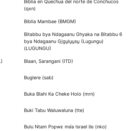
Biblia en Quechua del norte de Conchucos
(qxn)
Biblia Mambae (BMGM)
Bitabbu bya Ndagaanu Ghyaka na Bitabbu 6
bya Ndagaanu Gi̱gu̱lu̱u̱su̱ (Lugungu)
(LUGUNGU)
L)
Blaan, Sarangani (ITD)
Buglere (sab)
Buka Blahi Ka Cheke Holo (mrn)
Buki Tabu Waluwaluna (tte)
Bulu Ntam Pɔpwɛ mʋ́a Israel Ɩlʋ (nko)