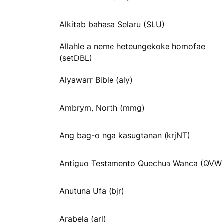
Alkitab bahasa Selaru (SLU)
Allahle a neme heteungekoke homofae
(setDBL)
Alyawarr Bible (aly)
Ambrym, North (mmg)
Ang bag-o nga kasugtanan (krjNT)
Antiguo Testamento Quechua Wanca (QVW
Anutuna Ufa (bjr)
Arabela (arl)