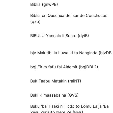
Biblia (gnwPB)
Biblia en Quechua del sur de Conchucos
(qxo)
BIBULU Yɛnŋɛlɛ li Sɛnrɛ (dyiB)
bjv Makɨtɨbɨ lə Luwə kɨ ta Nangɨnda (bjvDB
bqj Firim fafu fal Aláemit (bqjDBL2)
Buk Taabu Matakin (raiNT)
Buki Kimaasabaina (GVS)
Buku ꞌba Tisaki ni Tɔdɔ to Lömu Laꞌja ꞌBa
Yësu Kurïsïtö Ŋere Ze (BEK)