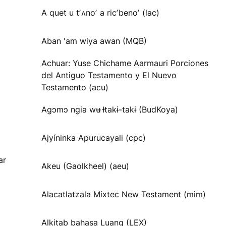
A quet u tʼʌnoʼ a ricʼbenoʼ (lac)
Aban 'am wiya awan (MQB)
Achuar: Yuse Chichame Aarmauri Porciones
del Antiguo Testamento y El Nuevo
Testamento (acu)
Agɔmɔ ngia wʉ Ɨtakɨ-takɨ (BudKoya)
Ajyíninka Apurucayali (cpc)
ar
Akeu (Gaolkheel) (aeu)
Alacatlatzala Mixtec New Testament (mim)
Alkitab bahasa Luang (LEX)