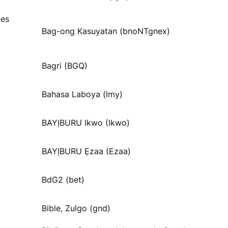
nes
Bag-ong Kasuyatan (bnoNTgnex)
Bagri (BGQ)
Bahasa Laboya (lmy)
BAYỊBURU Ikwo (Ikwo)
BAYỊBURU Ẹzaa (Ezaa)
BdG2 (bet)
Bible, Zulgo (gnd)