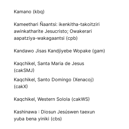
Kamano (kbq)
Kameethari Ñaantsi: ikenkitha-takoitziri
awinkatharite Jesucristo; Owakerari
aapatziya-wakagaantsi (cpb)
Kandawo Jisas Kandjiyebe Wopake (gam)
Kaqchikel, Santa Maria de Jesus
(cakSMJ)
Kaqchikel, Santo Domingo (Xenacoj)
(cakX)
Kaqchikel, Western Solola (cakWS)
Kashinawa : Diosun Jesúswen taexun
yuba bena yiniki (cbs)