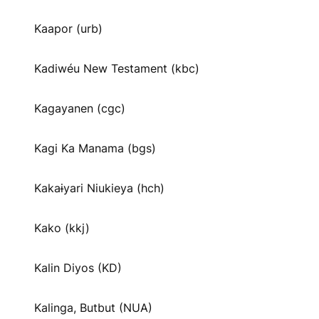
Kaapor (urb)
Kadiwéu New Testament (kbc)
Kagayanen (cgc)
Kagi Ka Manama (bgs)
Kakaɨyari Niukieya (hch)
Kako (kkj)
Kalin Diyos (KD)
Kalinga, Butbut (NUA)