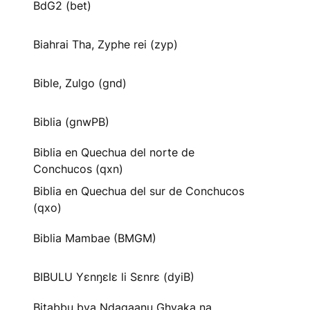
BdG2 (bet)
Biahrai Tha, Zyphe rei (zyp)
Bible, Zulgo (gnd)
Biblia (gnwPB)
Biblia en Quechua del norte de
Conchucos (qxn)
Biblia en Quechua del sur de Conchucos
(qxo)
Biblia Mambae (BMGM)
BIBULU Yɛnŋɛlɛ li Sɛnrɛ (dyiB)
Bitabbu bya Ndagaanu Ghyaka na