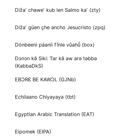
Dižaʼ chaweʼ kub len Salmo kaʼ (zty)
Dižaʼ güen c̱he ancho Jesucristo (zpq)
Dónbeenì páaníi fĩnle vũahṹ (box)
Dɔnɔn kə̂ Siki: Tar kə̂ aw arə təbbə
(KabbaDkS)
EBƆRƐ BE KAWƆL (GJNb)
Echilaano Chiyayaya (tbt)
Egyptian Arabic Translation (EAT)
Eipomek (EIPA)