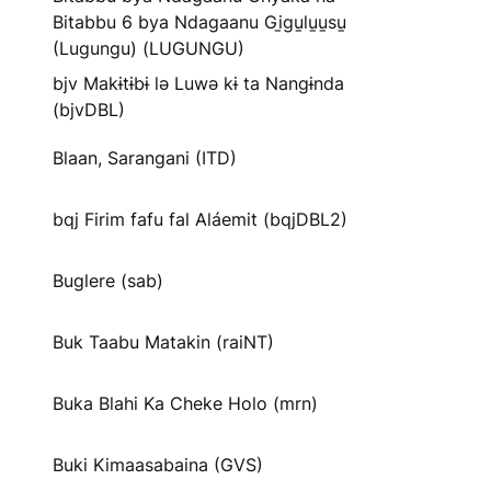
Bitabbu 6 bya Ndagaanu Gi̱gu̱lu̱u̱su̱
(Lugungu) (LUGUNGU)
bjv Makɨtɨbɨ lə Luwə kɨ ta Nangɨnda
(bjvDBL)
Blaan, Sarangani (ITD)
bqj Firim fafu fal Aláemit (bqjDBL2)
Buglere (sab)
Buk Taabu Matakin (raiNT)
Buka Blahi Ka Cheke Holo (mrn)
Buki Kimaasabaina (GVS)