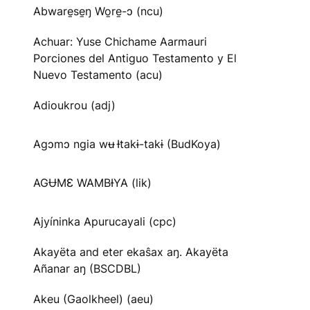
Abware̱se̱ŋ Wo̱re̱-ɔ (ncu)
Achuar: Yuse Chichame Aarmauri
Porciones del Antiguo Testamento y El
Nuevo Testamento (acu)
Adioukrou (adj)
Agɔmɔ ngia wʉ Ɨtakɨ-takɨ (BudKoya)
AGɄMƐ WAMBƗYA (lik)
Ajyíninka Apurucayali (cpc)
Akayëta and eter ekaŝax aŋ. Akayëta
Añanar aŋ (BSCDBL)
Akeu (Gaolkheel) (aeu)