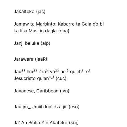
Jakalteko (jac)
Jamaw ta Marbinto: Kabarre ta Gala ɗo bi
ka Iisa Masi iŋ daŋla (daa)
Janji beluke (alp)
Jarawara (jaaR)
Jau²³ hm²³ i⁴ra³tya²³ nei² quieh¹ re¹
Jesucristo quian⁴-¹ (cuc)
Javanese, Caribbean (jvn)
Jaú jm_, Jmiih kia’ dzä jii’ (cso)
Jaꞌ An Biblia Yin Akateko (knj)