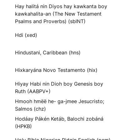
Hay halitá nin Diyos hay kawkanta boy
kawkahalita-an (The New Testament
Psalms and Proverbs) (sblNT)
Hdi (xed)
Hindustani, Caribbean (hns)
Hixkaryána Novo Testamento (hix)
Hiyay Habi nin Dioh boy Genesis boy
Ruth (AABPV+)
Hmooh hmëë he- ga-jmee Jesucristo;
Salmos (chz)
Hodáay Pákén Ketáb, Balochi zobáná
(HPKB)