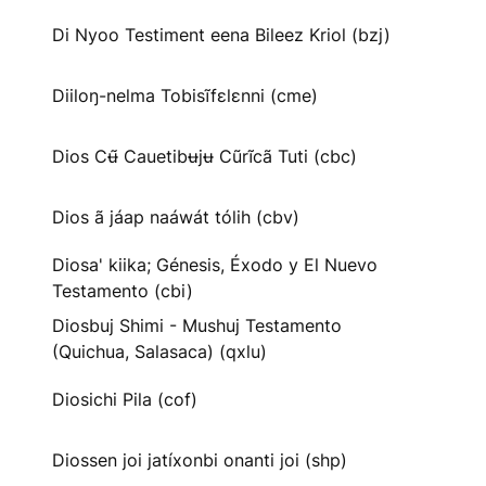
Di Nyoo Testiment eena Bileez Kriol (bzj)
Diiloŋ-nelma Tobisĩfɛlɛnni (cme)
Dios Cʉ̃ Cauetibʉjʉ Cũrĩcã Tuti (cbc)
Dios ã jáap naáwát tólih (cbv)
Diosa' kiika; Génesis, Éxodo y El Nuevo
Testamento (cbi)
Diosbuj Shimi - Mushuj Testamento
(Quichua, Salasaca) (qxlu)
Diosichi Pila (cof)
Diossen joi jatíxonbi onanti joi (shp)