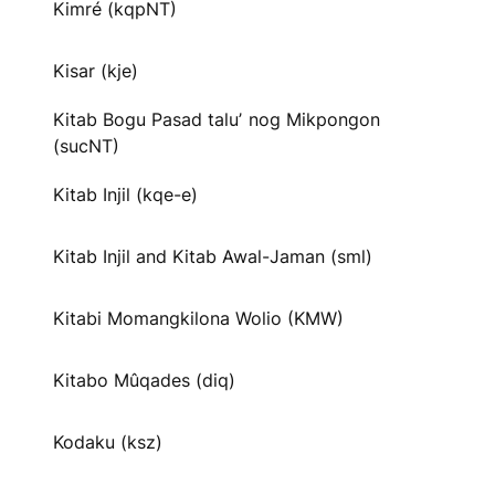
Kimré (kqpNT)
Kisar (kje)
Kitab Bogu Pasad taluʼ nog Mikpongon
(sucNT)
Kitab Injil (kqe-e)
Kitab Injil and Kitab Awal-Jaman (sml)
Kitabi Momangkilona Wolio (KMW)
Kitabo Mûqades (diq)
Kodaku (ksz)