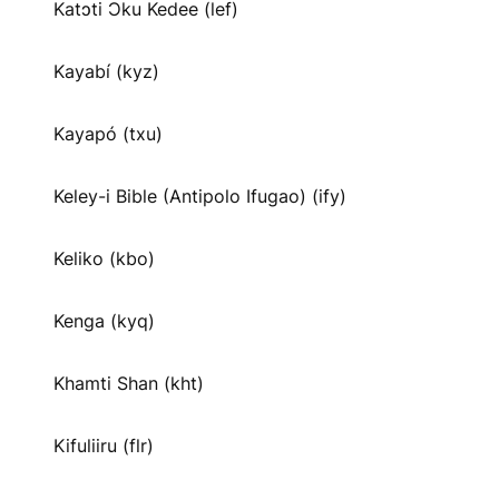
Katɔti Ɔku Kedee (lef)
Kayabí (kyz)
Kayapó (txu)
Keley-i Bible (Antipolo Ifugao) (ify)
Keliko (kbo)
Kenga (kyq)
Khamti Shan (kht)
Kifuliiru (flr)