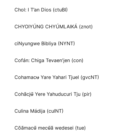
Chol: I T’an Dios (ctuBI)
CHYOIYÚNG CHYÚMLAIKÁ (znot)
ciNyungwe Bibliya (NYNT)
Cofán: Chiga Tevaen'jen (con)
Cohamacʉ Yare Yahari Tjuel (gvcNT)
Cohãcjʉ̃ Yere Yahuducuri Tju (pir)
Culina Mádija (culNT)
Cõãmacʉ̃ mecʉ̃ã wedesei (tue)