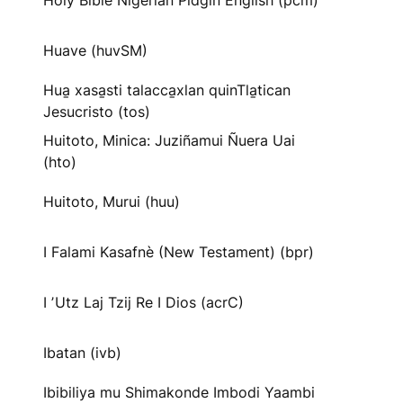
Holy Bible Nigerian Pidgin English (pcm)
Huave (huvSM)
Hua̱ xasa̱sti talacca̱xlan quinTla̱tican
Jesucristo (tos)
Huitoto, Minica: Juziñamui Ñuera Uai
(hto)
Huitoto, Murui (huu)
I Falami Kasafnè (New Testament) (bpr)
I ʼUtz Laj Tzij Re I Dios (acrC)
Ibatan (ivb)
Ibibiliya mu Shimakonde Imbodi Yaambi