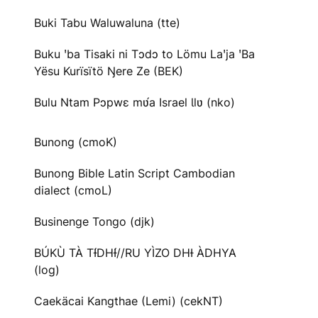
Buki Tabu Waluwaluna (tte)
Buku ꞌba Tisaki ni Tɔdɔ to Lömu Laꞌja ꞌBa
Yësu Kurïsïtö Ŋere Ze (BEK)
Bulu Ntam Pɔpwɛ mʋ́a Israel Ɩlʋ (nko)
Bunong (cmoK)
Bunong Bible Latin Script Cambodian
dialect (cmoL)
Businenge Tongo (djk)
BÚKÙ TÀ TƗ́DHƗ́//RU YÌZO DHƗ ÀDHYA
(log)
Caekäcai Kangthae (Lemi) (cekNT)