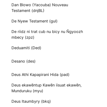
Dan Blowo (Yacouba) Nouveau
Testament (dnjBL)
De Nyew Testament (gul)
De riidz ni trat cub nu bicy nu Ñgyoozh
mbecy (zpz)
Deduamiti (Ded)
Desano (des)
Deus Athi Kapapirani Hida (pad)
Deus ekawẽntup Kawẽn iisuat ekawẽn,
Munduruku (myu)
Deus Itaumbyry (bkq)