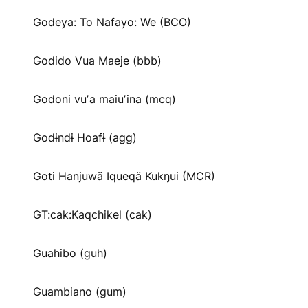
Godeya: To Nafayo: We (BCO)
Godido Vua Maeje (bbb)
Godoni vuʼa maiuʼina (mcq)
Godɨndɨ Hoafɨ (agg)
Goti Hanjuwä Iqueqä Kukŋui (MCR)
GT:cak:Kaqchikel (cak)
Guahibo (guh)
Guambiano (gum)