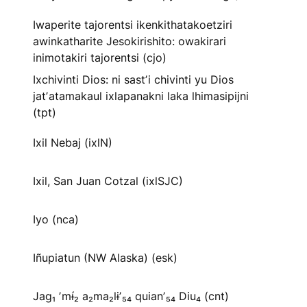
Iwaperite tajorentsi ikenkithatakoetziri
awinkatharite Jesokirishito: owakirari
inimotakiri tajorentsi (cjo)
Ixchivinti Dios: ni sastʼi chivinti yu Dios
jatʼatamakaul ixlapanakni laka lhimasipijni
(tpt)
Ixil Nebaj (ixlN)
Ixil, San Juan Cotzal (ixlSJC)
Iyo (nca)
Iñupiatun (NW Alaska) (esk)
Jag₁ ʼmɨ́₂ a₂ma₂lɨʼ₅₄ quianʼ₅₄ Diu₄ (cnt)