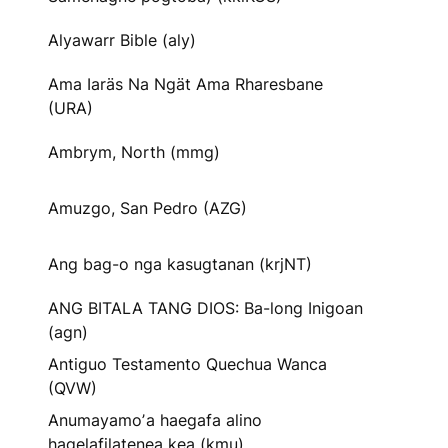
Alyawarr Bible (aly)
Ama Iaräs Na Ngät Ama Rharesbane
(URA)
Ambrym, North (mmg)
Amuzgo, San Pedro (AZG)
Ang bag-o nga kasugtanan (krjNT)
ANG BITALA TANG DIOS: Ba-long Inigoan
(agn)
Antiguo Testamento Quechua Wanca
(QVW)
Anumayamoʼa haegafa alino
hagelafilatenea kea (kmu)