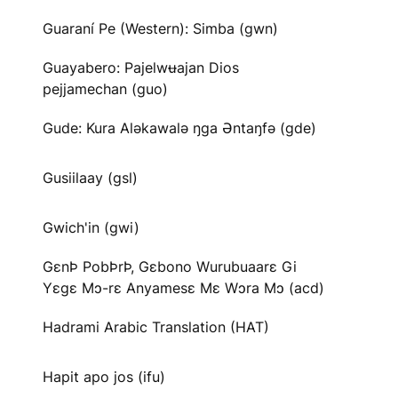
Guaraní Pe (Western): Simba (gwn)
Guayabero: Pajelwʉajan Dios
pejjamechan (guo)
Gude: Kura Aləkawalə ŋga Əntaŋfə (gde)
Gusiilaay (gsl)
Gwich'in (gwi)
GɛnÞ PobÞrÞ, Gɛbono Wurubuaarɛ Gi
Yɛgɛ Mɔ-rɛ Anyamesɛ Mɛ Wɔra Mɔ (acd)
Hadrami Arabic Translation (HAT)
Hapit apo jos (ifu)