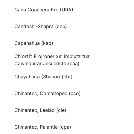
Cana Coaunera Ere (URA)
Candoshi-Shapra (cbu)
Capanahua (kaq)
Ch'orti': E ojroner xeʼ imbʼutz tuaʼ
Cawinquirar Jesucristo (caa)
Chayahuita (Shahui) (cbt)
Chinantec, Comaltepec (cco)
Chinantec, Lealao (cle)
Chinantec, Palantla (cpa)