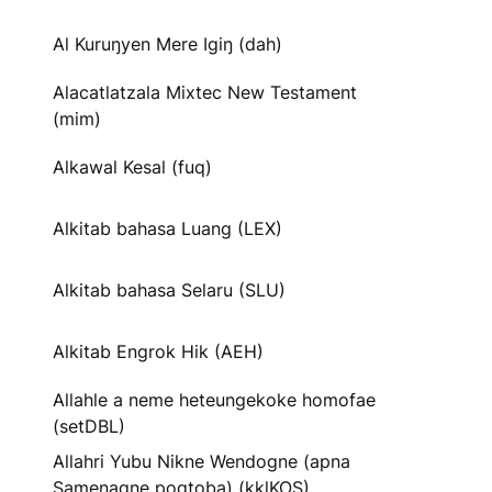
Al Kuruŋyen Mere Igiŋ (dah)
Alacatlatzala Mixtec New Testament
(mim)
Alkawal Kesal (fuq)
Alkitab bahasa Luang (LEX)
Alkitab bahasa Selaru (SLU)
Alkitab Engrok Hik (AEH)
Allahle a neme heteungekoke homofae
(setDBL)
Allahri Yubu Nikne Wendogne (apna
Samenagne pogtoba) (kklKOS)