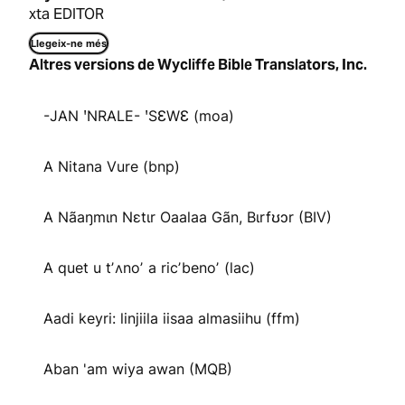
xta EDITOR
Llegeix-ne més
Altres versions de Wycliffe Bible Translators, Inc.
-JAN ꞌNRALE- ꞌSƐWƐ (moa)
A Nitana Vure (bnp)
A Nãaŋmɩn Nɛtɩr Oaalaa Gãn, Bɩrfʊɔr (BIV)
A quet u tʼʌnoʼ a ricʼbenoʼ (lac)
Aadi keyri: linjiila iisaa almasiihu (ffm)
Aban 'am wiya awan (MQB)