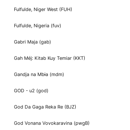
Fulfulde, Niger West (FUH)
Fulfulde, Nigeria (fuv)
Gabri Maja (gab)
Gah Méj: Kitab Kuy Temiar (KKT)
Gandja na Mbɨa (mdm)
GOD - u2 (god)
God Da Gaga Reka Re (BJZ)
God Vonana Vovokaravina (pwgB)