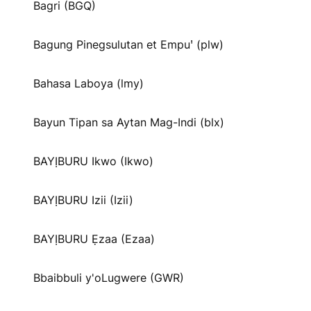
Bagri (BGQ)
Bagung Pinegsulutan et Empuꞌ (plw)
Bahasa Laboya (lmy)
Bayun Tipan sa Aytan Mag-Indi (blx)
BAYỊBURU Ikwo (Ikwo)
BAYỊBURU Izii (Izii)
BAYỊBURU Ẹzaa (Ezaa)
Bbaibbuli y'oLugwere (GWR)