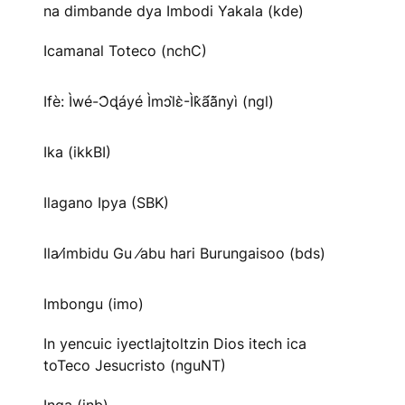
na dimbande dya Imbodi Yakala (kde)
Icamanal Toteco (nchC)
Ifè: Ìwé-Ɔ̀ɖáyé Ìmↄl̀ɛ̀-Ìk̀ã́ã̀nyì (ngl)
Ika (ikkBI)
Ilagano Ipya (SBK)
Ila⁄imbidu Gu ⁄abu hari Burungaisoo (bds)
Imbongu (imo)
In yencuic iyectlajtoltzin Dios itech ica
toTeco Jesucristo (nguNT)