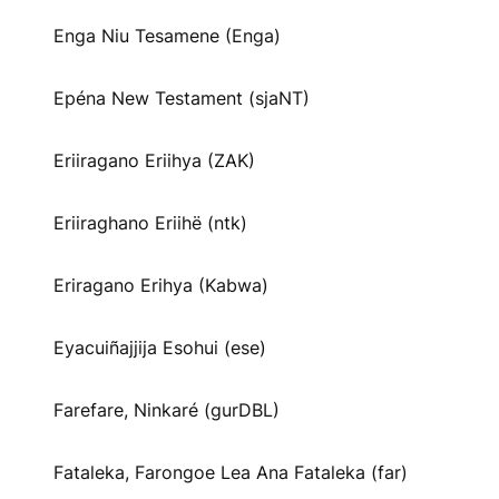
Enga Niu Tesamene (Enga)
Epéna New Testament (sjaNT)
Eriiragano Eriihya (ZAK)
Eriiraghano Eriihë (ntk)
Eriragano Erihya (Kabwa)
Eyacuiñajjija Esohui (ese)
Farefare, Ninkaré (gurDBL)
Fataleka, Farongoe Lea Ana Fataleka (far)