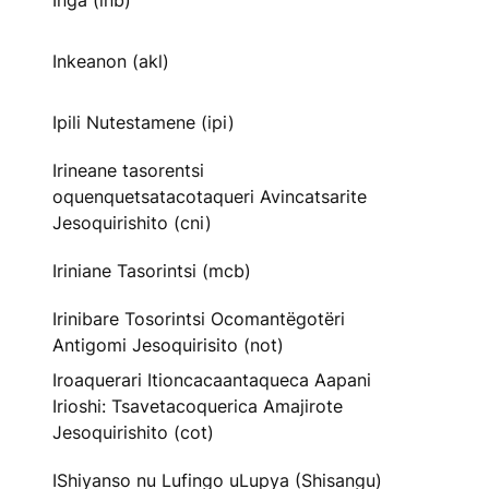
Inga (inb)
Inkeanon (akl)
Ipili Nutestamene (ipi)
Irineane tasorentsi
oquenquetsatacotaqueri Avincatsarite
Jesoquirishito (cni)
Iriniane Tasorintsi (mcb)
Irinibare Tosorintsi Ocomantëgotëri
Antigomi Jesoquirisito (not)
Iroaquerari Itioncacaantaqueca Aapani
Irioshi: Tsavetacoquerica Amajirote
Jesoquirishito (cot)
IShiyanso nu Lufingo uLupya (Shisangu)