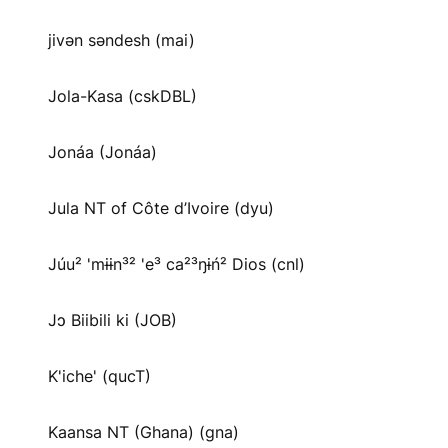
jivən səndesh (mai)
Jola-Kasa (cskDBL)
Jonáa (Jonáa)
Jula NT of Côte d’Ivoire (dyu)
Júu² 'mɨɨn³² 'e³ ca²³ŋɨń² Dios (cnl)
Jɔ Biibili ki (JOB)
K'iche' (qucT)
Kaansa NT (Ghana) (gna)