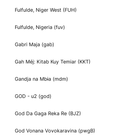
Fulfulde, Niger West (FUH)
Fulfulde, Nigeria (fuv)
Gabri Maja (gab)
Gah Méj: Kitab Kuy Temiar (KKT)
Gandja na Mbɨa (mdm)
GOD - u2 (god)
God Da Gaga Reka Re (BJZ)
God Vonana Vovokaravina (pwgB)