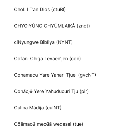
Chol: I T’an Dios (ctuBI)
CHYOIYÚNG CHYÚMLAIKÁ (znot)
ciNyungwe Bibliya (NYNT)
Cofán: Chiga Tevaen'jen (con)
Cohamacʉ Yare Yahari Tjuel (gvcNT)
Cohãcjʉ̃ Yere Yahuducuri Tju (pir)
Culina Mádija (culNT)
Cõãmacʉ̃ mecʉ̃ã wedesei (tue)