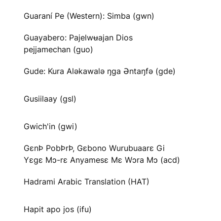
Guaraní Pe (Western): Simba (gwn)
Guayabero: Pajelwʉajan Dios
pejjamechan (guo)
Gude: Kura Aləkawalə ŋga Əntaŋfə (gde)
Gusiilaay (gsl)
Gwich'in (gwi)
GɛnÞ PobÞrÞ, Gɛbono Wurubuaarɛ Gi
Yɛgɛ Mɔ-rɛ Anyamesɛ Mɛ Wɔra Mɔ (acd)
Hadrami Arabic Translation (HAT)
Hapit apo jos (ifu)