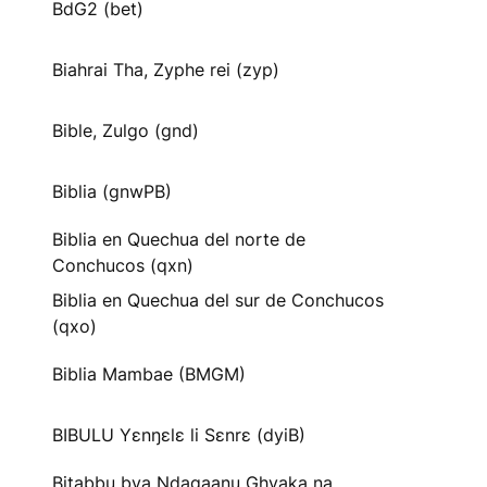
BdG2 (bet)
Biahrai Tha, Zyphe rei (zyp)
Bible, Zulgo (gnd)
Biblia (gnwPB)
Biblia en Quechua del norte de
Conchucos (qxn)
Biblia en Quechua del sur de Conchucos
(qxo)
Biblia Mambae (BMGM)
BIBULU Yɛnŋɛlɛ li Sɛnrɛ (dyiB)
Bitabbu bya Ndagaanu Ghyaka na