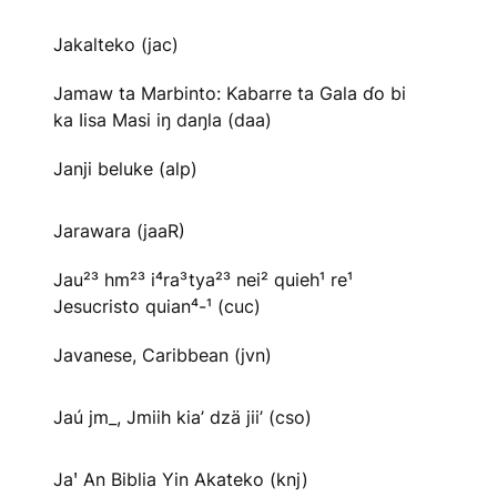
Jakalteko (jac)
Jamaw ta Marbinto: Kabarre ta Gala ɗo bi
ka Iisa Masi iŋ daŋla (daa)
Janji beluke (alp)
Jarawara (jaaR)
Jau²³ hm²³ i⁴ra³tya²³ nei² quieh¹ re¹
Jesucristo quian⁴-¹ (cuc)
Javanese, Caribbean (jvn)
Jaú jm_, Jmiih kia’ dzä jii’ (cso)
Jaꞌ An Biblia Yin Akateko (knj)