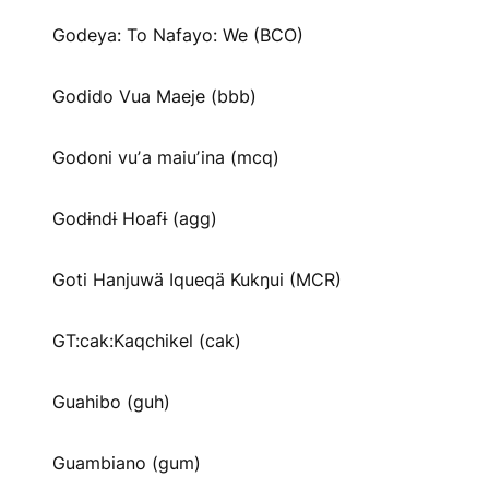
Godeya: To Nafayo: We (BCO)
Godido Vua Maeje (bbb)
Godoni vuʼa maiuʼina (mcq)
Godɨndɨ Hoafɨ (agg)
Goti Hanjuwä Iqueqä Kukŋui (MCR)
GT:cak:Kaqchikel (cak)
Guahibo (guh)
Guambiano (gum)