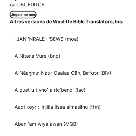
gurDBL EDITOR
Llegeix-ne més
Altres versions de Wycliffe Bible Translators, Inc.
-JAN ꞌNRALE- ꞌSƐWƐ (moa)
A Nitana Vure (bnp)
A Nãaŋmɩn Nɛtɩr Oaalaa Gãn, Bɩrfʊɔr (BIV)
A quet u tʼʌnoʼ a ricʼbenoʼ (lac)
Aadi keyri: linjiila iisaa almasiihu (ffm)
Aban 'am wiya awan (MQB)