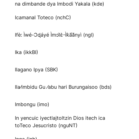
na dimbande dya Imbodi Yakala (kde)
Icamanal Toteco (nchC)
Ifè: Ìwé-Ɔ̀ɖáyé Ìmↄl̀ɛ̀-Ìk̀ã́ã̀nyì (ngl)
Ika (ikkBI)
Ilagano Ipya (SBK)
Ila⁄imbidu Gu ⁄abu hari Burungaisoo (bds)
Imbongu (imo)
In yencuic iyectlajtoltzin Dios itech ica
toTeco Jesucristo (nguNT)