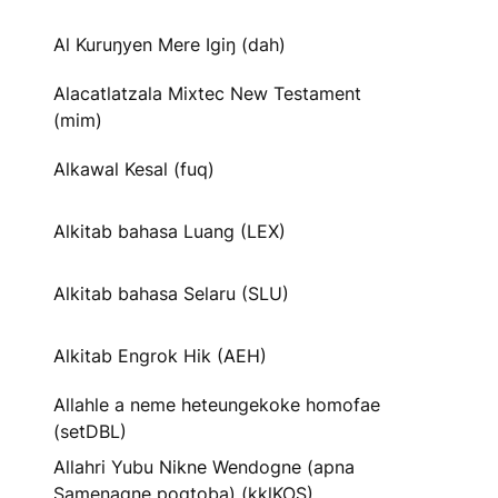
Al Kuruŋyen Mere Igiŋ (dah)
Alacatlatzala Mixtec New Testament
(mim)
Alkawal Kesal (fuq)
Alkitab bahasa Luang (LEX)
Alkitab bahasa Selaru (SLU)
Alkitab Engrok Hik (AEH)
Allahle a neme heteungekoke homofae
(setDBL)
Allahri Yubu Nikne Wendogne (apna
Samenagne pogtoba) (kklKOS)