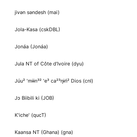
jivən səndesh (mai)
Jola-Kasa (cskDBL)
Jonáa (Jonáa)
Jula NT of Côte d’Ivoire (dyu)
Júu² 'mɨɨn³² 'e³ ca²³ŋɨń² Dios (cnl)
Jɔ Biibili ki (JOB)
K'iche' (qucT)
Kaansa NT (Ghana) (gna)