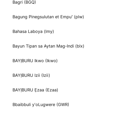
Bagri (BGQ)
Bagung Pinegsulutan et Empuꞌ (plw)
Bahasa Laboya (lmy)
Bayun Tipan sa Aytan Mag-Indi (blx)
BAYỊBURU Ikwo (Ikwo)
BAYỊBURU Izii (Izii)
BAYỊBURU Ẹzaa (Ezaa)
Bbaibbuli y'oLugwere (GWR)