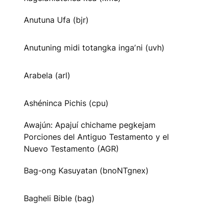
Anutuna Ufa (bjr)
Anutuning midi totangka ingaʼni (uvh)
Arabela (arl)
Ashéninca Pichis (cpu)
Awajún: Apajuí chichame pegkejam
Porciones del Antiguo Testamento y el
Nuevo Testamento (AGR)
Bag-ong Kasuyatan (bnoNTgnex)
Bagheli Bible (bag)