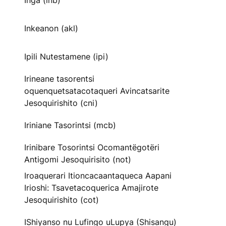
Inga (inb)
Inkeanon (akl)
Ipili Nutestamene (ipi)
Irineane tasorentsi
oquenquetsatacotaqueri Avincatsarite
Jesoquirishito (cni)
Iriniane Tasorintsi (mcb)
Irinibare Tosorintsi Ocomantëgotëri
Antigomi Jesoquirisito (not)
Iroaquerari Itioncacaantaqueca Aapani
Irioshi: Tsavetacoquerica Amajirote
Jesoquirishito (cot)
IShiyanso nu Lufingo uLupya (Shisangu)