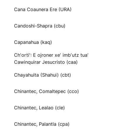
Cana Coaunera Ere (URA)
Candoshi-Shapra (cbu)
Capanahua (kaq)
Ch'orti': E ojroner xeʼ imbʼutz tuaʼ
Cawinquirar Jesucristo (caa)
Chayahuita (Shahui) (cbt)
Chinantec, Comaltepec (cco)
Chinantec, Lealao (cle)
Chinantec, Palantla (cpa)