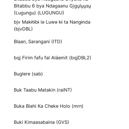
Bitabbu 6 bya Ndagaanu Gi̱gu̱lu̱u̱su̱
(Lugungu) (LUGUNGU)
bjv Makɨtɨbɨ lə Luwə kɨ ta Nangɨnda
(bjvDBL)
Blaan, Sarangani (ITD)
bqj Firim fafu fal Aláemit (bqjDBL2)
Buglere (sab)
Buk Taabu Matakin (raiNT)
Buka Blahi Ka Cheke Holo (mrn)
Buki Kimaasabaina (GVS)