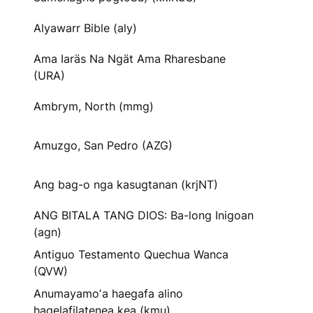
Alyawarr Bible (aly)
Ama Iaräs Na Ngät Ama Rharesbane
(URA)
Ambrym, North (mmg)
Amuzgo, San Pedro (AZG)
Ang bag-o nga kasugtanan (krjNT)
ANG BITALA TANG DIOS: Ba-long Inigoan
(agn)
Antiguo Testamento Quechua Wanca
(QVW)
Anumayamoʼa haegafa alino
hagelafilatenea kea (kmu)