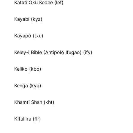
Katɔti Ɔku Kedee (lef)
Kayabí (kyz)
Kayapó (txu)
Keley-i Bible (Antipolo Ifugao) (ify)
Keliko (kbo)
Kenga (kyq)
Khamti Shan (kht)
Kifuliiru (flr)