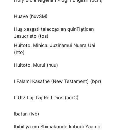
Holy Bible Nigerian Pidgin English (pcm)
Huave (huvSM)
Hua̱ xasa̱sti talacca̱xlan quinTla̱tican
Jesucristo (tos)
Huitoto, Minica: Juziñamui Ñuera Uai
(hto)
Huitoto, Murui (huu)
I Falami Kasafnè (New Testament) (bpr)
I ʼUtz Laj Tzij Re I Dios (acrC)
Ibatan (ivb)
Ibibiliya mu Shimakonde Imbodi Yaambi