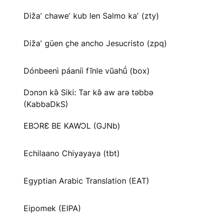
Dižaʼ chaweʼ kub len Salmo kaʼ (zty)
Dižaʼ güen c̱he ancho Jesucristo (zpq)
Dónbeenì páaníi fĩnle vũahṹ (box)
Dɔnɔn kə̂ Siki: Tar kə̂ aw arə təbbə
(KabbaDkS)
EBƆRƐ BE KAWƆL (GJNb)
Echilaano Chiyayaya (tbt)
Egyptian Arabic Translation (EAT)
Eipomek (EIPA)