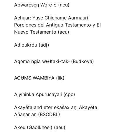
Abware̱se̱ŋ Wo̱re̱-ɔ (ncu)
Achuar: Yuse Chichame Aarmauri
Porciones del Antiguo Testamento y El
Nuevo Testamento (acu)
Adioukrou (adj)
Agɔmɔ ngia wʉ Ɨtakɨ-takɨ (BudKoya)
AGɄMƐ WAMBƗYA (lik)
Ajyíninka Apurucayali (cpc)
Akayëta and eter ekaŝax aŋ. Akayëta
Añanar aŋ (BSCDBL)
Akeu (Gaolkheel) (aeu)