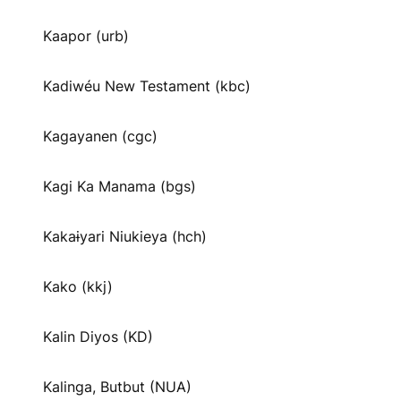
Kaapor (urb)
Kadiwéu New Testament (kbc)
Kagayanen (cgc)
Kagi Ka Manama (bgs)
Kakaɨyari Niukieya (hch)
Kako (kkj)
Kalin Diyos (KD)
Kalinga, Butbut (NUA)