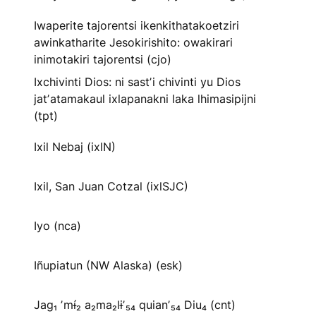
Iwaperite tajorentsi ikenkithatakoetziri
awinkatharite Jesokirishito: owakirari
inimotakiri tajorentsi (cjo)
Ixchivinti Dios: ni sastʼi chivinti yu Dios
jatʼatamakaul ixlapanakni laka lhimasipijni
(tpt)
Ixil Nebaj (ixlN)
Ixil, San Juan Cotzal (ixlSJC)
Iyo (nca)
Iñupiatun (NW Alaska) (esk)
Jag₁ ʼmɨ́₂ a₂ma₂lɨʼ₅₄ quianʼ₅₄ Diu₄ (cnt)