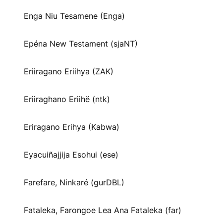
Enga Niu Tesamene (Enga)
Epéna New Testament (sjaNT)
Eriiragano Eriihya (ZAK)
Eriiraghano Eriihë (ntk)
Eriragano Erihya (Kabwa)
Eyacuiñajjija Esohui (ese)
Farefare, Ninkaré (gurDBL)
Fataleka, Farongoe Lea Ana Fataleka (far)