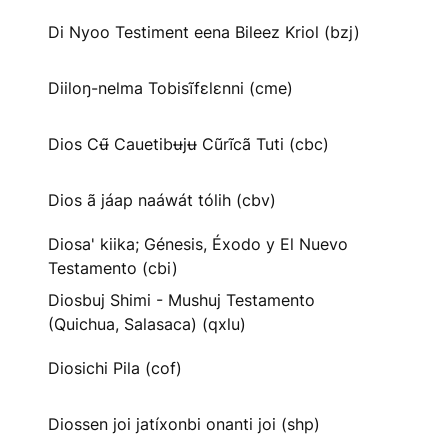
Di Nyoo Testiment eena Bileez Kriol (bzj)
Diiloŋ-nelma Tobisĩfɛlɛnni (cme)
Dios Cʉ̃ Cauetibʉjʉ Cũrĩcã Tuti (cbc)
Dios ã jáap naáwát tólih (cbv)
Diosa' kiika; Génesis, Éxodo y El Nuevo
Testamento (cbi)
Diosbuj Shimi - Mushuj Testamento
(Quichua, Salasaca) (qxlu)
Diosichi Pila (cof)
Diossen joi jatíxonbi onanti joi (shp)