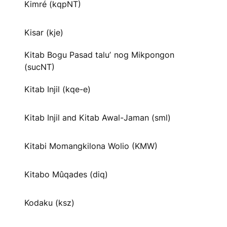
Kimré (kqpNT)
Kisar (kje)
Kitab Bogu Pasad taluʼ nog Mikpongon
(sucNT)
Kitab Injil (kqe-e)
Kitab Injil and Kitab Awal-Jaman (sml)
Kitabi Momangkilona Wolio (KMW)
Kitabo Mûqades (diq)
Kodaku (ksz)