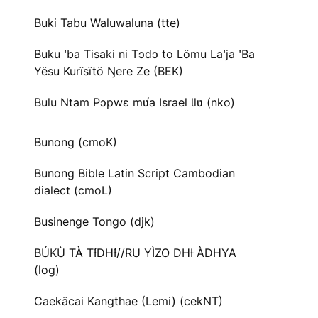
Buki Tabu Waluwaluna (tte)
Buku ꞌba Tisaki ni Tɔdɔ to Lömu Laꞌja ꞌBa
Yësu Kurïsïtö Ŋere Ze (BEK)
Bulu Ntam Pɔpwɛ mʋ́a Israel Ɩlʋ (nko)
Bunong (cmoK)
Bunong Bible Latin Script Cambodian
dialect (cmoL)
Businenge Tongo (djk)
BÚKÙ TÀ TƗ́DHƗ́//RU YÌZO DHƗ ÀDHYA
(log)
Caekäcai Kangthae (Lemi) (cekNT)