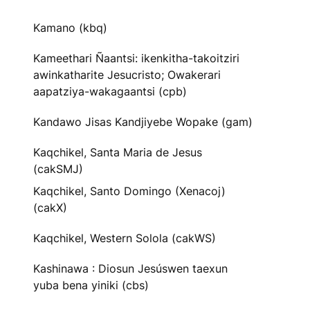
Kamano (kbq)
Kameethari Ñaantsi: ikenkitha-takoitziri
awinkatharite Jesucristo; Owakerari
aapatziya-wakagaantsi (cpb)
Kandawo Jisas Kandjiyebe Wopake (gam)
Kaqchikel, Santa Maria de Jesus
(cakSMJ)
Kaqchikel, Santo Domingo (Xenacoj)
(cakX)
Kaqchikel, Western Solola (cakWS)
Kashinawa : Diosun Jesúswen taexun
yuba bena yiniki (cbs)