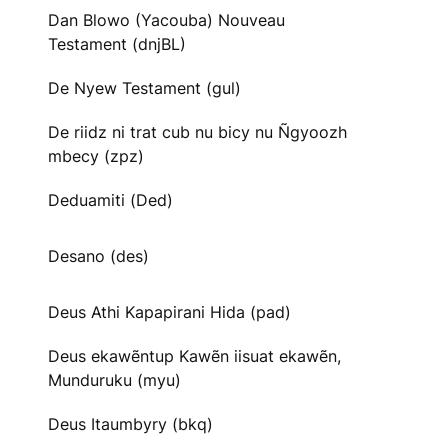
Dan Blowo (Yacouba) Nouveau
Testament (dnjBL)
De Nyew Testament (gul)
De riidz ni trat cub nu bicy nu Ñgyoozh
mbecy (zpz)
Deduamiti (Ded)
Desano (des)
Deus Athi Kapapirani Hida (pad)
Deus ekawẽntup Kawẽn iisuat ekawẽn,
Munduruku (myu)
Deus Itaumbyry (bkq)