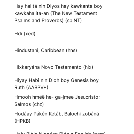
Hay halitá nin Diyos hay kawkanta boy
kawkahalita-an (The New Testament
Psalms and Proverbs) (sblNT)
Hdi (xed)
Hindustani, Caribbean (hns)
Hixkaryána Novo Testamento (hix)
Hiyay Habi nin Dioh boy Genesis boy
Ruth (AABPV+)
Hmooh hmëë he- ga-jmee Jesucristo;
Salmos (chz)
Hodáay Pákén Ketáb, Balochi zobáná
(HPKB)