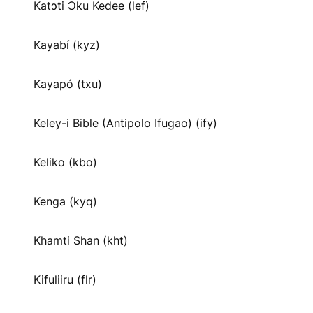
Katɔti Ɔku Kedee (lef)
Kayabí (kyz)
Kayapó (txu)
Keley-i Bible (Antipolo Ifugao) (ify)
Keliko (kbo)
Kenga (kyq)
Khamti Shan (kht)
Kifuliiru (flr)