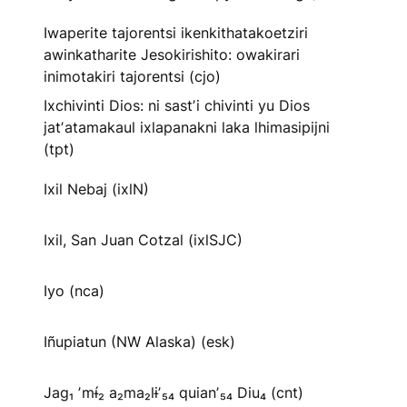
Iwaperite tajorentsi ikenkithatakoetziri
awinkatharite Jesokirishito: owakirari
inimotakiri tajorentsi (cjo)
Ixchivinti Dios: ni sastʼi chivinti yu Dios
jatʼatamakaul ixlapanakni laka lhimasipijni
(tpt)
Ixil Nebaj (ixlN)
Ixil, San Juan Cotzal (ixlSJC)
Iyo (nca)
Iñupiatun (NW Alaska) (esk)
Jag₁ ʼmɨ́₂ a₂ma₂lɨʼ₅₄ quianʼ₅₄ Diu₄ (cnt)