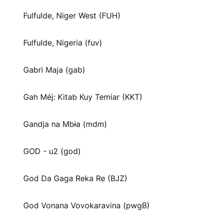
Fulfulde, Niger West (FUH)
Fulfulde, Nigeria (fuv)
Gabri Maja (gab)
Gah Méj: Kitab Kuy Temiar (KKT)
Gandja na Mbɨa (mdm)
GOD - u2 (god)
God Da Gaga Reka Re (BJZ)
God Vonana Vovokaravina (pwgB)