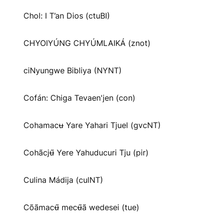
Chol: I T’an Dios (ctuBI)
CHYOIYÚNG CHYÚMLAIKÁ (znot)
ciNyungwe Bibliya (NYNT)
Cofán: Chiga Tevaen'jen (con)
Cohamacʉ Yare Yahari Tjuel (gvcNT)
Cohãcjʉ̃ Yere Yahuducuri Tju (pir)
Culina Mádija (culNT)
Cõãmacʉ̃ mecʉ̃ã wedesei (tue)