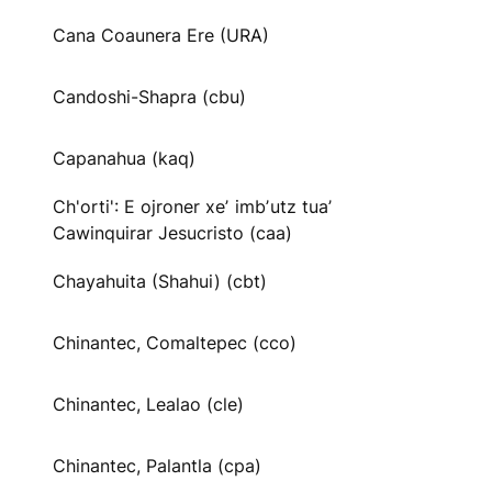
Cana Coaunera Ere (URA)
Candoshi-Shapra (cbu)
Capanahua (kaq)
Ch'orti': E ojroner xeʼ imbʼutz tuaʼ
Cawinquirar Jesucristo (caa)
Chayahuita (Shahui) (cbt)
Chinantec, Comaltepec (cco)
Chinantec, Lealao (cle)
Chinantec, Palantla (cpa)