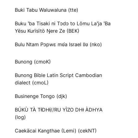
Buki Tabu Waluwaluna (tte)
Buku ꞌba Tisaki ni Tɔdɔ to Lömu Laꞌja ꞌBa
Yësu Kurïsïtö Ŋere Ze (BEK)
Bulu Ntam Pɔpwɛ mʋ́a Israel Ɩlʋ (nko)
Bunong (cmoK)
Bunong Bible Latin Script Cambodian
dialect (cmoL)
Businenge Tongo (djk)
BÚKÙ TÀ TƗ́DHƗ́//RU YÌZO DHƗ ÀDHYA
(log)
Caekäcai Kangthae (Lemi) (cekNT)