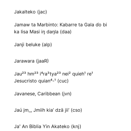
Jakalteko (jac)
Jamaw ta Marbinto: Kabarre ta Gala ɗo bi
ka Iisa Masi iŋ daŋla (daa)
Janji beluke (alp)
Jarawara (jaaR)
Jau²³ hm²³ i⁴ra³tya²³ nei² quieh¹ re¹
Jesucristo quian⁴-¹ (cuc)
Javanese, Caribbean (jvn)
Jaú jm_, Jmiih kia’ dzä jii’ (cso)
Jaꞌ An Biblia Yin Akateko (knj)