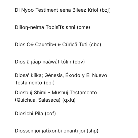
Di Nyoo Testiment eena Bileez Kriol (bzj)
Diiloŋ-nelma Tobisĩfɛlɛnni (cme)
Dios Cʉ̃ Cauetibʉjʉ Cũrĩcã Tuti (cbc)
Dios ã jáap naáwát tólih (cbv)
Diosa' kiika; Génesis, Éxodo y El Nuevo
Testamento (cbi)
Diosbuj Shimi - Mushuj Testamento
(Quichua, Salasaca) (qxlu)
Diosichi Pila (cof)
Diossen joi jatíxonbi onanti joi (shp)