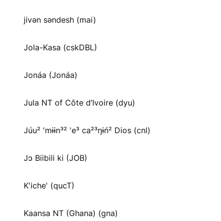
jivən səndesh (mai)
Jola-Kasa (cskDBL)
Jonáa (Jonáa)
Jula NT of Côte d’Ivoire (dyu)
Júu² 'mɨɨn³² 'e³ ca²³ŋɨń² Dios (cnl)
Jɔ Biibili ki (JOB)
K'iche' (qucT)
Kaansa NT (Ghana) (gna)