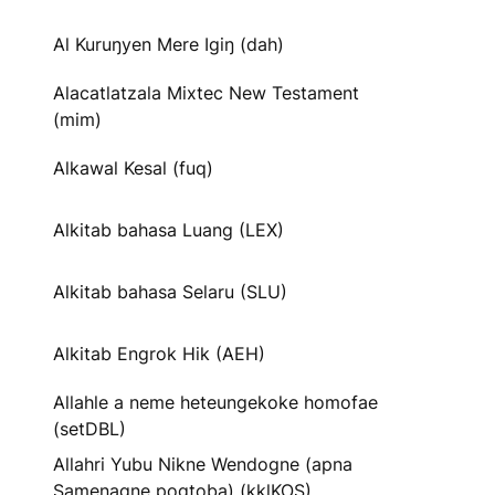
Al Kuruŋyen Mere Igiŋ (dah)
Alacatlatzala Mixtec New Testament
(mim)
Alkawal Kesal (fuq)
Alkitab bahasa Luang (LEX)
Alkitab bahasa Selaru (SLU)
Alkitab Engrok Hik (AEH)
Allahle a neme heteungekoke homofae
(setDBL)
Allahri Yubu Nikne Wendogne (apna
Samenagne pogtoba) (kklKOS)