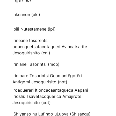
Inga (inb)
Inkeanon (akl)
Ipili Nutestamene (ipi)
Irineane tasorentsi
oquenquetsatacotaqueri Avincatsarite
Jesoquirishito (cni)
Iriniane Tasorintsi (mcb)
Irinibare Tosorintsi Ocomantëgotëri
Antigomi Jesoquirisito (not)
Iroaquerari Itioncacaantaqueca Aapani
Irioshi: Tsavetacoquerica Amajirote
Jesoquirishito (cot)
IShiyanso nu Lufingo uLupya (Shisangu)