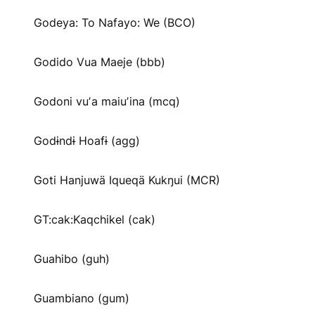
Godeya: To Nafayo: We (BCO)
Godido Vua Maeje (bbb)
Godoni vuʼa maiuʼina (mcq)
Godɨndɨ Hoafɨ (agg)
Goti Hanjuwä Iqueqä Kukŋui (MCR)
GT:cak:Kaqchikel (cak)
Guahibo (guh)
Guambiano (gum)