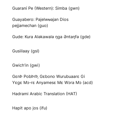
Guaraní Pe (Western): Simba (gwn)
Guayabero: Pajelwʉajan Dios
pejjamechan (guo)
Gude: Kura Aləkawalə ŋga Əntaŋfə (gde)
Gusiilaay (gsl)
Gwich'in (gwi)
GɛnÞ PobÞrÞ, Gɛbono Wurubuaarɛ Gi
Yɛgɛ Mɔ-rɛ Anyamesɛ Mɛ Wɔra Mɔ (acd)
Hadrami Arabic Translation (HAT)
Hapit apo jos (ifu)