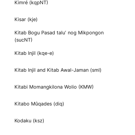
Kimré (kqpNT)
Kisar (kje)
Kitab Bogu Pasad taluʼ nog Mikpongon
(sucNT)
Kitab Injil (kqe-e)
Kitab Injil and Kitab Awal-Jaman (sml)
Kitabi Momangkilona Wolio (KMW)
Kitabo Mûqades (diq)
Kodaku (ksz)