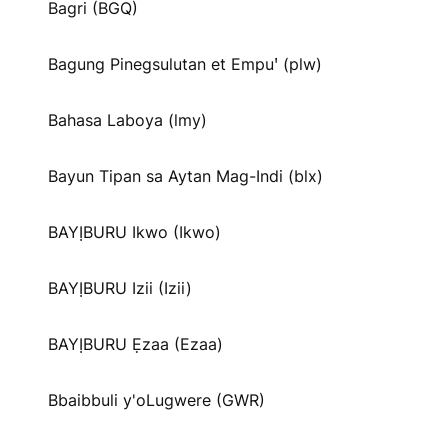
Bagri (BGQ)
Bagung Pinegsulutan et Empuꞌ (plw)
Bahasa Laboya (lmy)
Bayun Tipan sa Aytan Mag-Indi (blx)
BAYỊBURU Ikwo (Ikwo)
BAYỊBURU Izii (Izii)
BAYỊBURU Ẹzaa (Ezaa)
Bbaibbuli y'oLugwere (GWR)