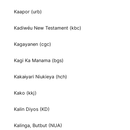
Kaapor (urb)
Kadiwéu New Testament (kbc)
Kagayanen (cgc)
Kagi Ka Manama (bgs)
Kakaɨyari Niukieya (hch)
Kako (kkj)
Kalin Diyos (KD)
Kalinga, Butbut (NUA)