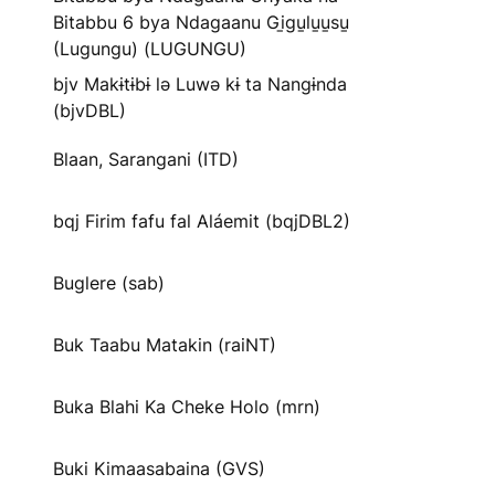
Bitabbu 6 bya Ndagaanu Gi̱gu̱lu̱u̱su̱
(Lugungu) (LUGUNGU)
bjv Makɨtɨbɨ lə Luwə kɨ ta Nangɨnda
(bjvDBL)
Blaan, Sarangani (ITD)
bqj Firim fafu fal Aláemit (bqjDBL2)
Buglere (sab)
Buk Taabu Matakin (raiNT)
Buka Blahi Ka Cheke Holo (mrn)
Buki Kimaasabaina (GVS)