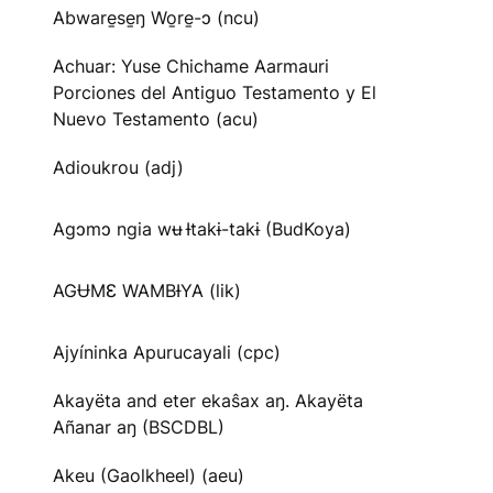
Abware̱se̱ŋ Wo̱re̱-ɔ (ncu)
Achuar: Yuse Chichame Aarmauri
Porciones del Antiguo Testamento y El
Nuevo Testamento (acu)
Adioukrou (adj)
Agɔmɔ ngia wʉ Ɨtakɨ-takɨ (BudKoya)
AGɄMƐ WAMBƗYA (lik)
Ajyíninka Apurucayali (cpc)
Akayëta and eter ekaŝax aŋ. Akayëta
Añanar aŋ (BSCDBL)
Akeu (Gaolkheel) (aeu)