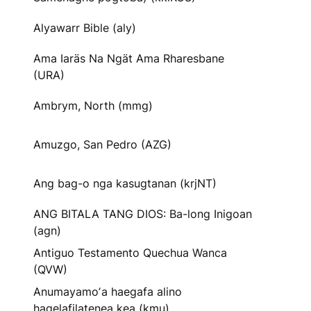
Alyawarr Bible (aly)
Ama Iaräs Na Ngät Ama Rharesbane
(URA)
Ambrym, North (mmg)
Amuzgo, San Pedro (AZG)
Ang bag-o nga kasugtanan (krjNT)
ANG BITALA TANG DIOS: Ba-long Inigoan
(agn)
Antiguo Testamento Quechua Wanca
(QVW)
Anumayamoʼa haegafa alino
hagelafilatenea kea (kmu)