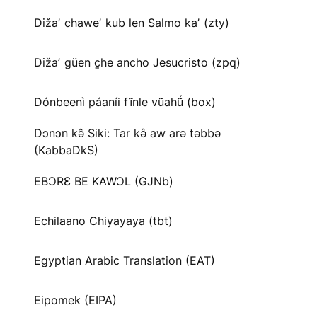
Dižaʼ chaweʼ kub len Salmo kaʼ (zty)
Dižaʼ güen c̱he ancho Jesucristo (zpq)
Dónbeenì páaníi fĩnle vũahṹ (box)
Dɔnɔn kə̂ Siki: Tar kə̂ aw arə təbbə
(KabbaDkS)
EBƆRƐ BE KAWƆL (GJNb)
Echilaano Chiyayaya (tbt)
Egyptian Arabic Translation (EAT)
Eipomek (EIPA)