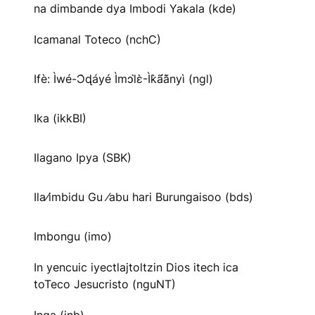
na dimbande dya Imbodi Yakala (kde)
Icamanal Toteco (nchC)
Ifè: Ìwé-Ɔ̀ɖáyé Ìmↄl̀ɛ̀-Ìk̀ã́ã̀nyì (ngl)
Ika (ikkBI)
Ilagano Ipya (SBK)
Ila⁄imbidu Gu ⁄abu hari Burungaisoo (bds)
Imbongu (imo)
In yencuic iyectlajtoltzin Dios itech ica
toTeco Jesucristo (nguNT)