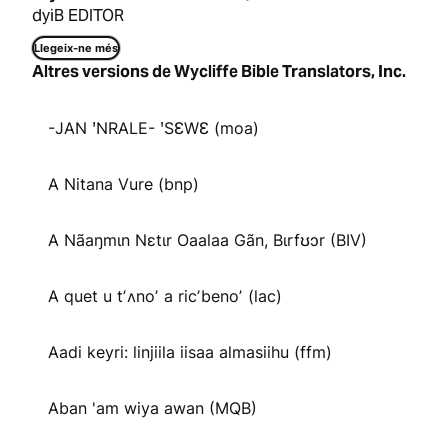
dyiB EDITOR
Llegeix-ne més
Altres versions de Wycliffe Bible Translators, Inc.
-JAN ꞌNRALE- ꞌSƐWƐ (moa)
A Nitana Vure (bnp)
A Nãaŋmɩn Nɛtɩr Oaalaa Gãn, Bɩrfʊɔr (BIV)
A quet u tʼʌnoʼ a ricʼbenoʼ (lac)
Aadi keyri: linjiila iisaa almasiihu (ffm)
Aban 'am wiya awan (MQB)