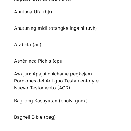
Anutuna Ufa (bjr)
Anutuning midi totangka ingaʼni (uvh)
Arabela (arl)
Ashéninca Pichis (cpu)
Awajún: Apajuí chichame pegkejam
Porciones del Antiguo Testamento y el
Nuevo Testamento (AGR)
Bag-ong Kasuyatan (bnoNTgnex)
Bagheli Bible (bag)