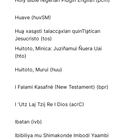
Holy Bible Nigerian Pidgin English (pcm)
Huave (huvSM)
Hua̱ xasa̱sti talacca̱xlan quinTla̱tican
Jesucristo (tos)
Huitoto, Minica: Juziñamui Ñuera Uai
(hto)
Huitoto, Murui (huu)
I Falami Kasafnè (New Testament) (bpr)
I ʼUtz Laj Tzij Re I Dios (acrC)
Ibatan (ivb)
Ibibiliya mu Shimakonde Imbodi Yaambi