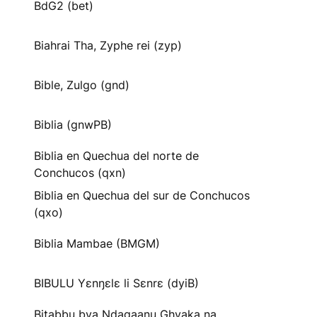
BdG2 (bet)
Biahrai Tha, Zyphe rei (zyp)
Bible, Zulgo (gnd)
Biblia (gnwPB)
Biblia en Quechua del norte de
Conchucos (qxn)
Biblia en Quechua del sur de Conchucos
(qxo)
Biblia Mambae (BMGM)
BIBULU Yɛnŋɛlɛ li Sɛnrɛ (dyiB)
Bitabbu bya Ndagaanu Ghyaka na