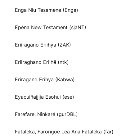
Enga Niu Tesamene (Enga)
Epéna New Testament (sjaNT)
Eriiragano Eriihya (ZAK)
Eriiraghano Eriihë (ntk)
Eriragano Erihya (Kabwa)
Eyacuiñajjija Esohui (ese)
Farefare, Ninkaré (gurDBL)
Fataleka, Farongoe Lea Ana Fataleka (far)