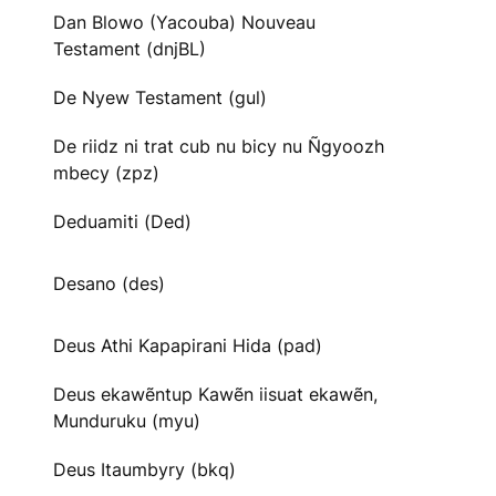
Dan Blowo (Yacouba) Nouveau
Testament (dnjBL)
De Nyew Testament (gul)
De riidz ni trat cub nu bicy nu Ñgyoozh
mbecy (zpz)
Deduamiti (Ded)
Desano (des)
Deus Athi Kapapirani Hida (pad)
Deus ekawẽntup Kawẽn iisuat ekawẽn,
Munduruku (myu)
Deus Itaumbyry (bkq)