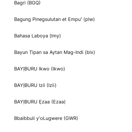
Bagri (BGQ)
Bagung Pinegsulutan et Empuꞌ (plw)
Bahasa Laboya (lmy)
Bayun Tipan sa Aytan Mag-Indi (blx)
BAYỊBURU Ikwo (Ikwo)
BAYỊBURU Izii (Izii)
BAYỊBURU Ẹzaa (Ezaa)
Bbaibbuli y'oLugwere (GWR)