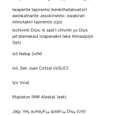
Iwaperite tajorentsi ikenkithatakoetziri
awinkatharite Jesokirishito: owakirari
inimotakiri tajorentsi (cjo)
Ixchivinti Dios: ni sastʼi chivinti yu Dios
jatʼatamakaul ixlapanakni laka lhimasipijni
(tpt)
Ixil Nebaj (ixlN)
Ixil, San Juan Cotzal (ixlSJC)
Iyo (nca)
Iñupiatun (NW Alaska) (esk)
Jag₁ ʼmɨ́₂ a₂ma₂lɨʼ₅₄ quianʼ₅₄ Diu₄ (cnt)