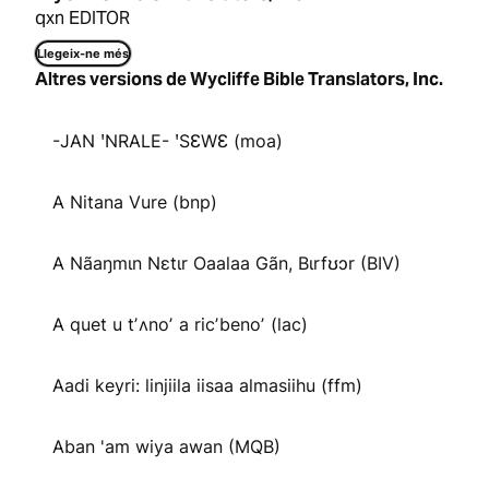
qxn EDITOR
Llegeix-ne més
Altres versions de Wycliffe Bible Translators, Inc.
-JAN ꞌNRALE- ꞌSƐWƐ (moa)
A Nitana Vure (bnp)
A Nãaŋmɩn Nɛtɩr Oaalaa Gãn, Bɩrfʊɔr (BIV)
A quet u tʼʌnoʼ a ricʼbenoʼ (lac)
Aadi keyri: linjiila iisaa almasiihu (ffm)
Aban 'am wiya awan (MQB)