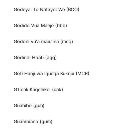
Godeya: To Nafayo: We (BCO)
Godido Vua Maeje (bbb)
Godoni vuʼa maiuʼina (mcq)
Godɨndɨ Hoafɨ (agg)
Goti Hanjuwä Iqueqä Kukŋui (MCR)
GT:cak:Kaqchikel (cak)
Guahibo (guh)
Guambiano (gum)