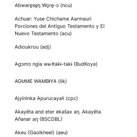
Abware̱se̱ŋ Wo̱re̱-ɔ (ncu)
Achuar: Yuse Chichame Aarmauri
Porciones del Antiguo Testamento y El
Nuevo Testamento (acu)
Adioukrou (adj)
Agɔmɔ ngia wʉ Ɨtakɨ-takɨ (BudKoya)
AGɄMƐ WAMBƗYA (lik)
Ajyíninka Apurucayali (cpc)
Akayëta and eter ekaŝax aŋ. Akayëta
Añanar aŋ (BSCDBL)
Akeu (Gaolkheel) (aeu)