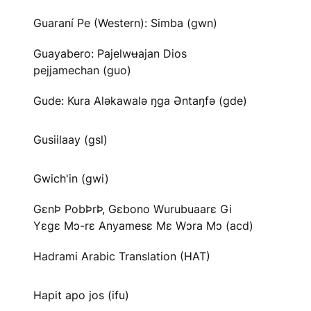
Guaraní Pe (Western): Simba (gwn)
Guayabero: Pajelwʉajan Dios
pejjamechan (guo)
Gude: Kura Aləkawalə ŋga Əntaŋfə (gde)
Gusiilaay (gsl)
Gwich'in (gwi)
GɛnÞ PobÞrÞ, Gɛbono Wurubuaarɛ Gi
Yɛgɛ Mɔ-rɛ Anyamesɛ Mɛ Wɔra Mɔ (acd)
Hadrami Arabic Translation (HAT)
Hapit apo jos (ifu)