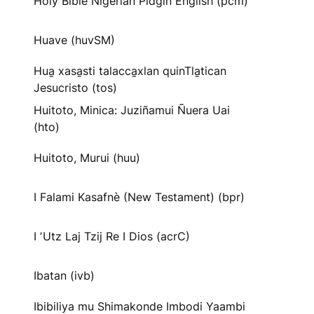
Holy Bible Nigerian Pidgin English (pcm)
Huave (huvSM)
Hua̱ xasa̱sti talacca̱xlan quinTla̱tican
Jesucristo (tos)
Huitoto, Minica: Juziñamui Ñuera Uai
(hto)
Huitoto, Murui (huu)
I Falami Kasafnè (New Testament) (bpr)
I ʼUtz Laj Tzij Re I Dios (acrC)
Ibatan (ivb)
Ibibiliya mu Shimakonde Imbodi Yaambi