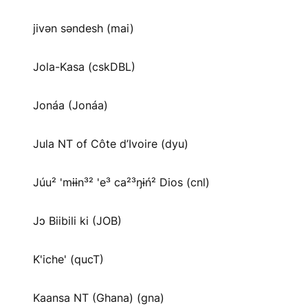
jivən səndesh (mai)
Jola-Kasa (cskDBL)
Jonáa (Jonáa)
Jula NT of Côte d’Ivoire (dyu)
Júu² 'mɨɨn³² 'e³ ca²³ŋɨń² Dios (cnl)
Jɔ Biibili ki (JOB)
K'iche' (qucT)
Kaansa NT (Ghana) (gna)