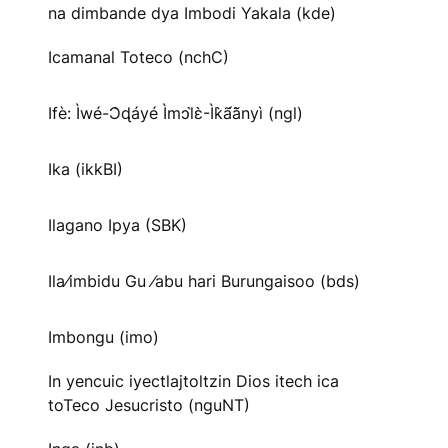
na dimbande dya Imbodi Yakala (kde)
Icamanal Toteco (nchC)
Ifè: Ìwé-Ɔ̀ɖáyé Ìmↄl̀ɛ̀-Ìk̀ã́ã̀nyì (ngl)
Ika (ikkBI)
Ilagano Ipya (SBK)
Ila⁄imbidu Gu ⁄abu hari Burungaisoo (bds)
Imbongu (imo)
In yencuic iyectlajtoltzin Dios itech ica
toTeco Jesucristo (nguNT)