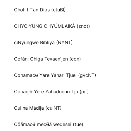
Chol: I T’an Dios (ctuBI)
CHYOIYÚNG CHYÚMLAIKÁ (znot)
ciNyungwe Bibliya (NYNT)
Cofán: Chiga Tevaen'jen (con)
Cohamacʉ Yare Yahari Tjuel (gvcNT)
Cohãcjʉ̃ Yere Yahuducuri Tju (pir)
Culina Mádija (culNT)
Cõãmacʉ̃ mecʉ̃ã wedesei (tue)