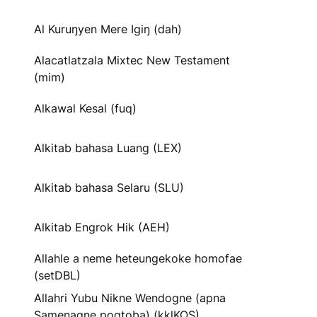
Al Kuruŋyen Mere Igiŋ (dah)
Alacatlatzala Mixtec New Testament
(mim)
Alkawal Kesal (fuq)
Alkitab bahasa Luang (LEX)
Alkitab bahasa Selaru (SLU)
Alkitab Engrok Hik (AEH)
Allahle a neme heteungekoke homofae
(setDBL)
Allahri Yubu Nikne Wendogne (apna
Samenagne pogtoba) (kklKOS)