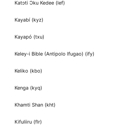
Katɔti Ɔku Kedee (lef)
Kayabí (kyz)
Kayapó (txu)
Keley-i Bible (Antipolo Ifugao) (ify)
Keliko (kbo)
Kenga (kyq)
Khamti Shan (kht)
Kifuliiru (flr)