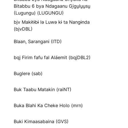
Bitabbu 6 bya Ndagaanu Gi̱gu̱lu̱u̱su̱
(Lugungu) (LUGUNGU)
bjv Makɨtɨbɨ lə Luwə kɨ ta Nangɨnda
(bjvDBL)
Blaan, Sarangani (ITD)
bqj Firim fafu fal Aláemit (bqjDBL2)
Buglere (sab)
Buk Taabu Matakin (raiNT)
Buka Blahi Ka Cheke Holo (mrn)
Buki Kimaasabaina (GVS)