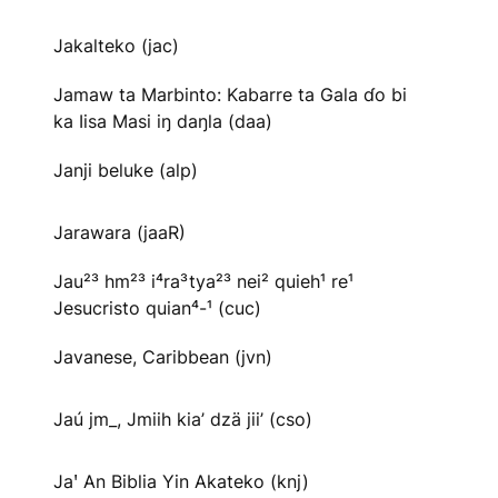
Jakalteko (jac)
Jamaw ta Marbinto: Kabarre ta Gala ɗo bi
ka Iisa Masi iŋ daŋla (daa)
Janji beluke (alp)
Jarawara (jaaR)
Jau²³ hm²³ i⁴ra³tya²³ nei² quieh¹ re¹
Jesucristo quian⁴-¹ (cuc)
Javanese, Caribbean (jvn)
Jaú jm_, Jmiih kia’ dzä jii’ (cso)
Jaꞌ An Biblia Yin Akateko (knj)