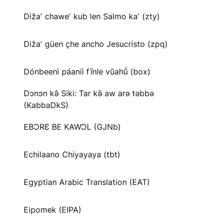
Dižaʼ chaweʼ kub len Salmo kaʼ (zty)
Dižaʼ güen c̱he ancho Jesucristo (zpq)
Dónbeenì páaníi fĩnle vũahṹ (box)
Dɔnɔn kə̂ Siki: Tar kə̂ aw arə təbbə
(KabbaDkS)
EBƆRƐ BE KAWƆL (GJNb)
Echilaano Chiyayaya (tbt)
Egyptian Arabic Translation (EAT)
Eipomek (EIPA)