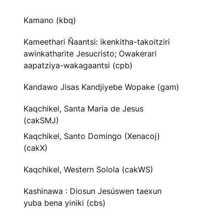
Kamano (kbq)
Kameethari Ñaantsi: ikenkitha-takoitziri
awinkatharite Jesucristo; Owakerari
aapatziya-wakagaantsi (cpb)
Kandawo Jisas Kandjiyebe Wopake (gam)
Kaqchikel, Santa Maria de Jesus
(cakSMJ)
Kaqchikel, Santo Domingo (Xenacoj)
(cakX)
Kaqchikel, Western Solola (cakWS)
Kashinawa : Diosun Jesúswen taexun
yuba bena yiniki (cbs)