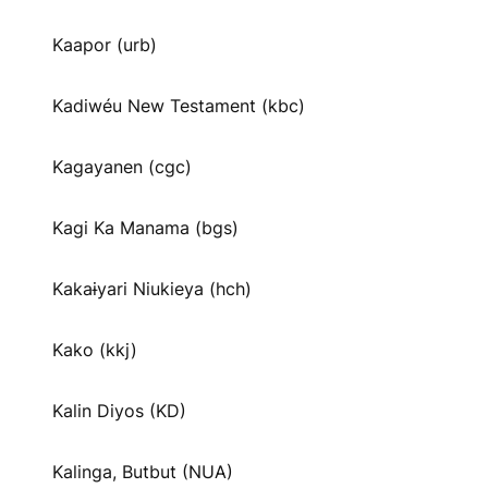
Kaapor (urb)
Kadiwéu New Testament (kbc)
Kagayanen (cgc)
Kagi Ka Manama (bgs)
Kakaɨyari Niukieya (hch)
Kako (kkj)
Kalin Diyos (KD)
Kalinga, Butbut (NUA)