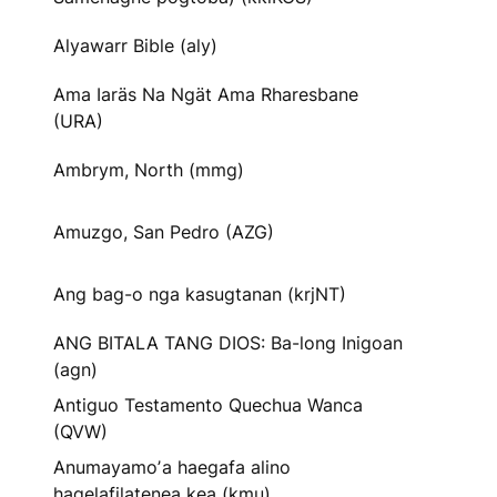
Alyawarr Bible (aly)
Ama Iaräs Na Ngät Ama Rharesbane
(URA)
Ambrym, North (mmg)
Amuzgo, San Pedro (AZG)
Ang bag-o nga kasugtanan (krjNT)
ANG BITALA TANG DIOS: Ba-long Inigoan
(agn)
Antiguo Testamento Quechua Wanca
(QVW)
Anumayamoʼa haegafa alino
hagelafilatenea kea (kmu)