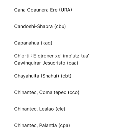
Cana Coaunera Ere (URA)
Candoshi-Shapra (cbu)
Capanahua (kaq)
Ch'orti': E ojroner xeʼ imbʼutz tuaʼ
Cawinquirar Jesucristo (caa)
Chayahuita (Shahui) (cbt)
Chinantec, Comaltepec (cco)
Chinantec, Lealao (cle)
Chinantec, Palantla (cpa)