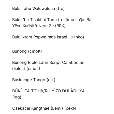
Buki Tabu Waluwaluna (tte)
Buku ꞌba Tisaki ni Tɔdɔ to Lömu Laꞌja ꞌBa
Yësu Kurïsïtö Ŋere Ze (BEK)
Bulu Ntam Pɔpwɛ mʋ́a Israel Ɩlʋ (nko)
Bunong (cmoK)
Bunong Bible Latin Script Cambodian
dialect (cmoL)
Businenge Tongo (djk)
BÚKÙ TÀ TƗ́DHƗ́//RU YÌZO DHƗ ÀDHYA
(log)
Caekäcai Kangthae (Lemi) (cekNT)