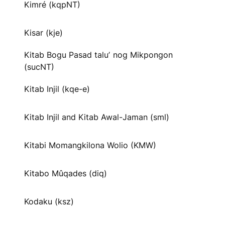
Kimré (kqpNT)
Kisar (kje)
Kitab Bogu Pasad taluʼ nog Mikpongon
(sucNT)
Kitab Injil (kqe-e)
Kitab Injil and Kitab Awal-Jaman (sml)
Kitabi Momangkilona Wolio (KMW)
Kitabo Mûqades (diq)
Kodaku (ksz)