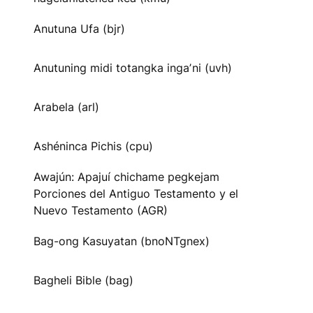
Anutuna Ufa (bjr)
Anutuning midi totangka ingaʼni (uvh)
Arabela (arl)
Ashéninca Pichis (cpu)
Awajún: Apajuí chichame pegkejam
Porciones del Antiguo Testamento y el
Nuevo Testamento (AGR)
Bag-ong Kasuyatan (bnoNTgnex)
Bagheli Bible (bag)