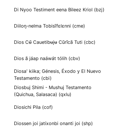
Di Nyoo Testiment eena Bileez Kriol (bzj)
Diiloŋ-nelma Tobisĩfɛlɛnni (cme)
Dios Cʉ̃ Cauetibʉjʉ Cũrĩcã Tuti (cbc)
Dios ã jáap naáwát tólih (cbv)
Diosa' kiika; Génesis, Éxodo y El Nuevo
Testamento (cbi)
Diosbuj Shimi - Mushuj Testamento
(Quichua, Salasaca) (qxlu)
Diosichi Pila (cof)
Diossen joi jatíxonbi onanti joi (shp)