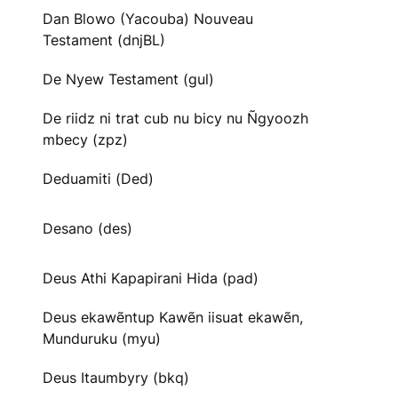
Dan Blowo (Yacouba) Nouveau
Testament (dnjBL)
De Nyew Testament (gul)
De riidz ni trat cub nu bicy nu Ñgyoozh
mbecy (zpz)
Deduamiti (Ded)
Desano (des)
Deus Athi Kapapirani Hida (pad)
Deus ekawẽntup Kawẽn iisuat ekawẽn,
Munduruku (myu)
Deus Itaumbyry (bkq)