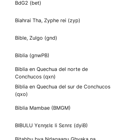
BdG2 (bet)
Biahrai Tha, Zyphe rei (zyp)
Bible, Zulgo (gnd)
Biblia (gnwPB)
Biblia en Quechua del norte de
Conchucos (qxn)
Biblia en Quechua del sur de Conchucos
(qxo)
Biblia Mambae (BMGM)
BIBULU Yɛnŋɛlɛ li Sɛnrɛ (dyiB)
Bitabbu bya Ndagaanu Ghyaka na