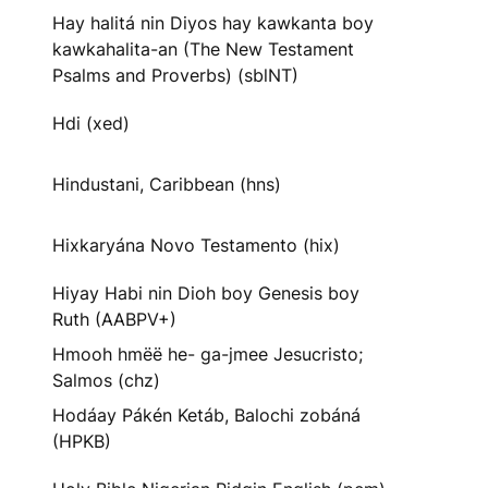
Hay halitá nin Diyos hay kawkanta boy
kawkahalita-an (The New Testament
Psalms and Proverbs) (sblNT)
Hdi (xed)
Hindustani, Caribbean (hns)
Hixkaryána Novo Testamento (hix)
Hiyay Habi nin Dioh boy Genesis boy
Ruth (AABPV+)
Hmooh hmëë he- ga-jmee Jesucristo;
Salmos (chz)
Hodáay Pákén Ketáb, Balochi zobáná
(HPKB)