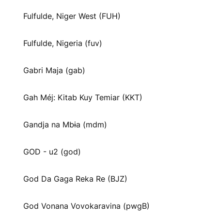
Fulfulde, Niger West (FUH)
Fulfulde, Nigeria (fuv)
Gabri Maja (gab)
Gah Méj: Kitab Kuy Temiar (KKT)
Gandja na Mbɨa (mdm)
GOD - u2 (god)
God Da Gaga Reka Re (BJZ)
God Vonana Vovokaravina (pwgB)