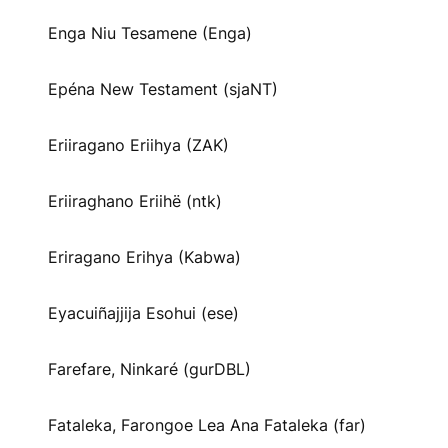
Enga Niu Tesamene (Enga)
Epéna New Testament (sjaNT)
Eriiragano Eriihya (ZAK)
Eriiraghano Eriihë (ntk)
Eriragano Erihya (Kabwa)
Eyacuiñajjija Esohui (ese)
Farefare, Ninkaré (gurDBL)
Fataleka, Farongoe Lea Ana Fataleka (far)