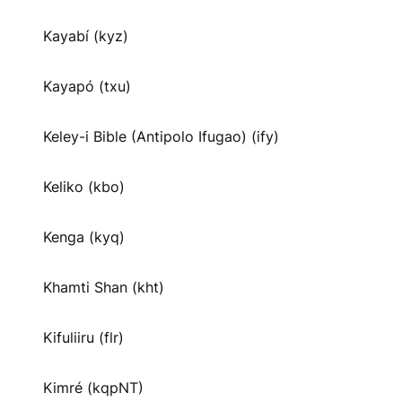
Kayabí (kyz)
Kayapó (txu)
Keley-i Bible (Antipolo Ifugao) (ify)
Keliko (kbo)
Kenga (kyq)
Khamti Shan (kht)
Kifuliiru (flr)
Kimré (kqpNT)