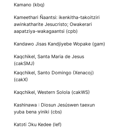
Kamano (kbq)
Kameethari Ñaantsi: ikenkitha-takoitziri
awinkatharite Jesucristo; Owakerari
aapatziya-wakagaantsi (cpb)
Kandawo Jisas Kandjiyebe Wopake (gam)
Kaqchikel, Santa Maria de Jesus
(cakSMJ)
Kaqchikel, Santo Domingo (Xenacoj)
(cakX)
Kaqchikel, Western Solola (cakWS)
Kashinawa : Diosun Jesúswen taexun
yuba bena yiniki (cbs)
Katɔti Ɔku Kedee (lef)