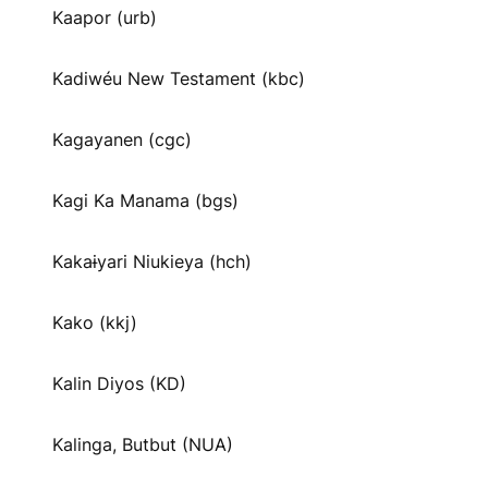
Kaapor (urb)
Kadiwéu New Testament (kbc)
Kagayanen (cgc)
Kagi Ka Manama (bgs)
Kakaɨyari Niukieya (hch)
Kako (kkj)
Kalin Diyos (KD)
Kalinga, Butbut (NUA)