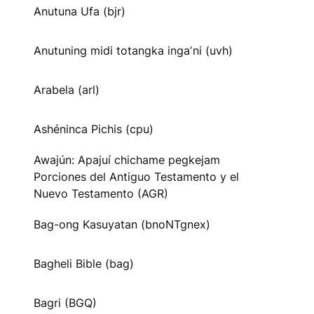
Anutuna Ufa (bjr)
Anutuning midi totangka ingaʼni (uvh)
Arabela (arl)
Ashéninca Pichis (cpu)
Awajún: Apajuí chichame pegkejam
Porciones del Antiguo Testamento y el
Nuevo Testamento (AGR)
Bag-ong Kasuyatan (bnoNTgnex)
Bagheli Bible (bag)
Bagri (BGQ)