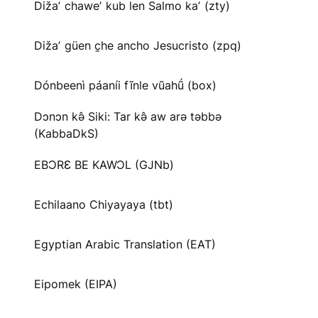
Dižaʼ chaweʼ kub len Salmo kaʼ (zty)
Dižaʼ güen c̱he ancho Jesucristo (zpq)
Dónbeenì páaníi fĩnle vũahṹ (box)
Dɔnɔn kə̂ Siki: Tar kə̂ aw arə təbbə
(KabbaDkS)
EBƆRƐ BE KAWƆL (GJNb)
Echilaano Chiyayaya (tbt)
Egyptian Arabic Translation (EAT)
Eipomek (EIPA)