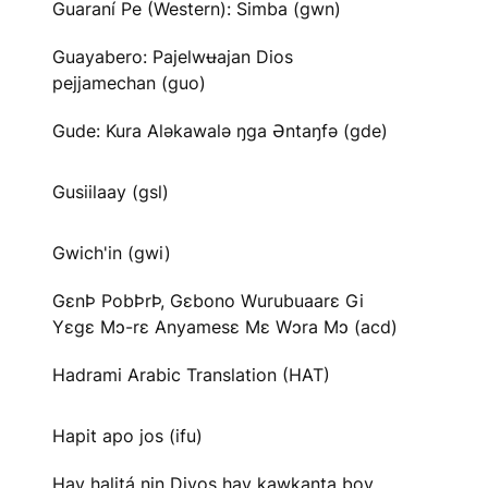
Guaraní Pe (Western): Simba (gwn)
Guayabero: Pajelwʉajan Dios
pejjamechan (guo)
Gude: Kura Aləkawalə ŋga Əntaŋfə (gde)
Gusiilaay (gsl)
Gwich'in (gwi)
GɛnÞ PobÞrÞ, Gɛbono Wurubuaarɛ Gi
Yɛgɛ Mɔ-rɛ Anyamesɛ Mɛ Wɔra Mɔ (acd)
Hadrami Arabic Translation (HAT)
Hapit apo jos (ifu)
Hay halitá nin Diyos hay kawkanta boy