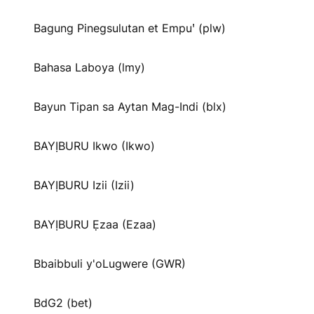
Bagung Pinegsulutan et Empuꞌ (plw)
Bahasa Laboya (lmy)
Bayun Tipan sa Aytan Mag-Indi (blx)
BAYỊBURU Ikwo (Ikwo)
BAYỊBURU Izii (Izii)
BAYỊBURU Ẹzaa (Ezaa)
Bbaibbuli y'oLugwere (GWR)
BdG2 (bet)