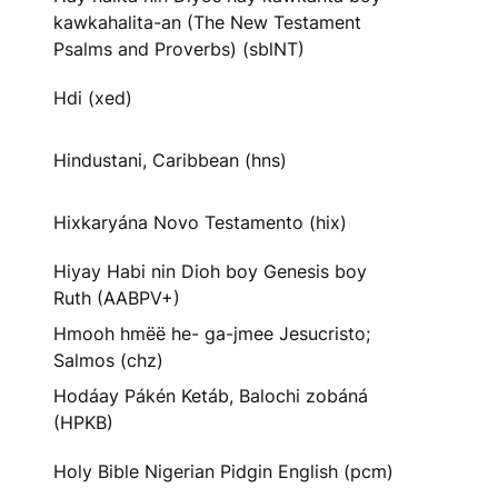
kawkahalita-an (The New Testament
Psalms and Proverbs) (sblNT)
Hdi (xed)
Hindustani, Caribbean (hns)
Hixkaryána Novo Testamento (hix)
Hiyay Habi nin Dioh boy Genesis boy
Ruth (AABPV+)
Hmooh hmëë he- ga-jmee Jesucristo;
Salmos (chz)
Hodáay Pákén Ketáb, Balochi zobáná
(HPKB)
Holy Bible Nigerian Pidgin English (pcm)