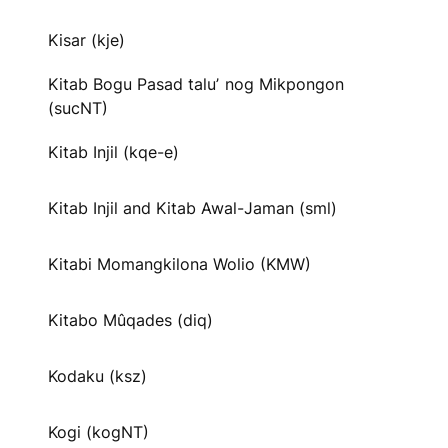
Kisar (kje)
Kitab Bogu Pasad taluʼ nog Mikpongon
(sucNT)
Kitab Injil (kqe-e)
Kitab Injil and Kitab Awal-Jaman (sml)
Kitabi Momangkilona Wolio (KMW)
Kitabo Mûqades (diq)
Kodaku (ksz)
Kogi (kogNT)