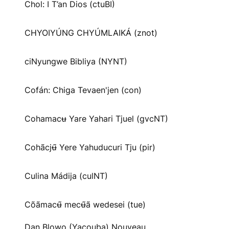
Chol: I T’an Dios (ctuBI)
CHYOIYÚNG CHYÚMLAIKÁ (znot)
ciNyungwe Bibliya (NYNT)
Cofán: Chiga Tevaen'jen (con)
Cohamacʉ Yare Yahari Tjuel (gvcNT)
Cohãcjʉ̃ Yere Yahuducuri Tju (pir)
Culina Mádija (culNT)
Cõãmacʉ̃ mecʉ̃ã wedesei (tue)
Dan Blowo (Yacouba) Nouveau