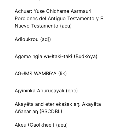
Achuar: Yuse Chichame Aarmauri
Porciones del Antiguo Testamento y El
Nuevo Testamento (acu)
Adioukrou (adj)
Agɔmɔ ngia wʉ Ɨtakɨ-takɨ (BudKoya)
AGɄMƐ WAMBƗYA (lik)
Ajyíninka Apurucayali (cpc)
Akayëta and eter ekaŝax aŋ. Akayëta
Añanar aŋ (BSCDBL)
Akeu (Gaolkheel) (aeu)