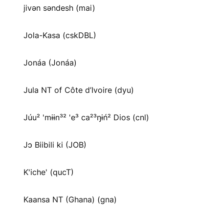
jivən səndesh (mai)
Jola-Kasa (cskDBL)
Jonáa (Jonáa)
Jula NT of Côte d’Ivoire (dyu)
Júu² 'mɨɨn³² 'e³ ca²³ŋɨń² Dios (cnl)
Jɔ Biibili ki (JOB)
K'iche' (qucT)
Kaansa NT (Ghana) (gna)