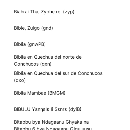
Biahrai Tha, Zyphe rei (zyp)
Bible, Zulgo (gnd)
Biblia (gnwPB)
Biblia en Quechua del norte de
Conchucos (qxn)
Biblia en Quechua del sur de Conchucos
(qxo)
Biblia Mambae (BMGM)
BIBULU Yɛnŋɛlɛ li Sɛnrɛ (dyiB)
Bitabbu bya Ndagaanu Ghyaka na
Bitabbu 6 bya Ndagaanu Gi̱gu̱lu̱u̱su̱