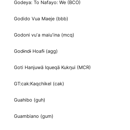
Godeya: To Nafayo: We (BCO)
Godido Vua Maeje (bbb)
Godoni vuʼa maiuʼina (mcq)
Godɨndɨ Hoafɨ (agg)
Goti Hanjuwä Iqueqä Kukŋui (MCR)
GT:cak:Kaqchikel (cak)
Guahibo (guh)
Guambiano (gum)