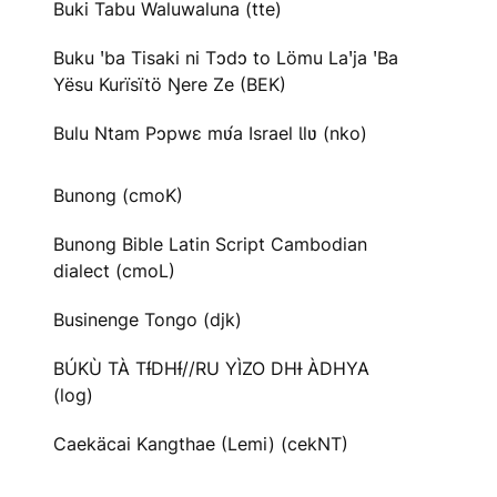
Buki Tabu Waluwaluna (tte)
Buku ꞌba Tisaki ni Tɔdɔ to Lömu Laꞌja ꞌBa
Yësu Kurïsïtö Ŋere Ze (BEK)
Bulu Ntam Pɔpwɛ mʋ́a Israel Ɩlʋ (nko)
Bunong (cmoK)
Bunong Bible Latin Script Cambodian
dialect (cmoL)
Businenge Tongo (djk)
BÚKÙ TÀ TƗ́DHƗ́//RU YÌZO DHƗ ÀDHYA
(log)
Caekäcai Kangthae (Lemi) (cekNT)