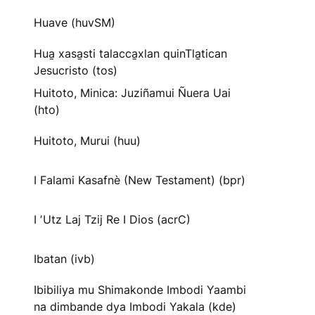
Huave (huvSM)
Hua̱ xasa̱sti talacca̱xlan quinTla̱tican
Jesucristo (tos)
Huitoto, Minica: Juziñamui Ñuera Uai
(hto)
Huitoto, Murui (huu)
I Falami Kasafnè (New Testament) (bpr)
I ʼUtz Laj Tzij Re I Dios (acrC)
Ibatan (ivb)
Ibibiliya mu Shimakonde Imbodi Yaambi
na dimbande dya Imbodi Yakala (kde)