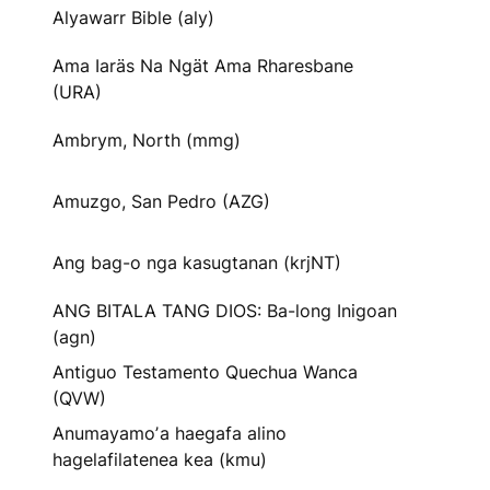
Alyawarr Bible (aly)
Ama Iaräs Na Ngät Ama Rharesbane
(URA)
Ambrym, North (mmg)
Amuzgo, San Pedro (AZG)
Ang bag-o nga kasugtanan (krjNT)
ANG BITALA TANG DIOS: Ba-long Inigoan
(agn)
Antiguo Testamento Quechua Wanca
(QVW)
Anumayamoʼa haegafa alino
hagelafilatenea kea (kmu)