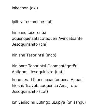
Inkeanon (akl)
Ipili Nutestamene (ipi)
Irineane tasorentsi
oquenquetsatacotaqueri Avincatsarite
Jesoquirishito (cni)
Iriniane Tasorintsi (mcb)
Irinibare Tosorintsi Ocomantëgotëri
Antigomi Jesoquirisito (not)
Iroaquerari Itioncacaantaqueca Aapani
Irioshi: Tsavetacoquerica Amajirote
Jesoquirishito (cot)
IShiyanso nu Lufingo uLupya (Shisangu)