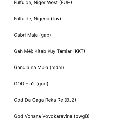
Fulfulde, Niger West (FUH)
Fulfulde, Nigeria (fuv)
Gabri Maja (gab)
Gah Méj: Kitab Kuy Temiar (KKT)
Gandja na Mbɨa (mdm)
GOD - u2 (god)
God Da Gaga Reka Re (BJZ)
God Vonana Vovokaravina (pwgB)