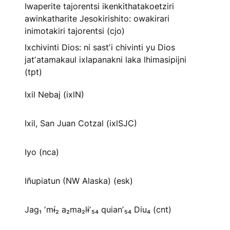
Iwaperite tajorentsi ikenkithatakoetziri
awinkatharite Jesokirishito: owakirari
inimotakiri tajorentsi (cjo)
Ixchivinti Dios: ni sastʼi chivinti yu Dios
jatʼatamakaul ixlapanakni laka lhimasipijni
(tpt)
Ixil Nebaj (ixlN)
Ixil, San Juan Cotzal (ixlSJC)
Iyo (nca)
Iñupiatun (NW Alaska) (esk)
Jag₁ ʼmɨ́₂ a₂ma₂lɨʼ₅₄ quianʼ₅₄ Diu₄ (cnt)