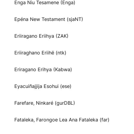
Enga Niu Tesamene (Enga)
Epéna New Testament (sjaNT)
Eriiragano Eriihya (ZAK)
Eriiraghano Eriihë (ntk)
Eriragano Erihya (Kabwa)
Eyacuiñajjija Esohui (ese)
Farefare, Ninkaré (gurDBL)
Fataleka, Farongoe Lea Ana Fataleka (far)