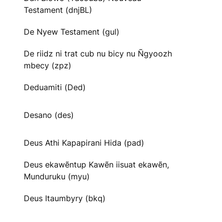
Testament (dnjBL)
De Nyew Testament (gul)
De riidz ni trat cub nu bicy nu Ñgyoozh
mbecy (zpz)
Deduamiti (Ded)
Desano (des)
Deus Athi Kapapirani Hida (pad)
Deus ekawẽntup Kawẽn iisuat ekawẽn,
Munduruku (myu)
Deus Itaumbyry (bkq)