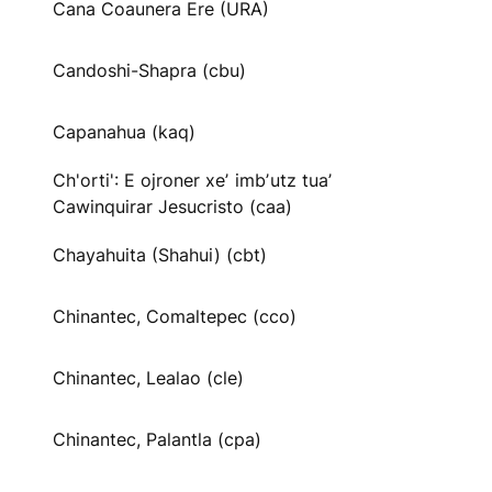
Cana Coaunera Ere (URA)
Candoshi-Shapra (cbu)
Capanahua (kaq)
Ch'orti': E ojroner xeʼ imbʼutz tuaʼ
Cawinquirar Jesucristo (caa)
Chayahuita (Shahui) (cbt)
Chinantec, Comaltepec (cco)
Chinantec, Lealao (cle)
Chinantec, Palantla (cpa)