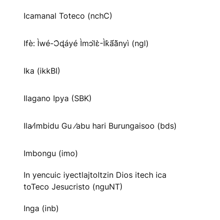
Icamanal Toteco (nchC)
Ifè: Ìwé-Ɔ̀ɖáyé Ìmↄl̀ɛ̀-Ìk̀ã́ã̀nyì (ngl)
Ika (ikkBI)
Ilagano Ipya (SBK)
Ila⁄imbidu Gu ⁄abu hari Burungaisoo (bds)
Imbongu (imo)
In yencuic iyectlajtoltzin Dios itech ica
toTeco Jesucristo (nguNT)
Inga (inb)