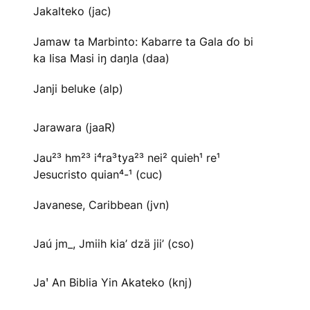
Jakalteko (jac)
Jamaw ta Marbinto: Kabarre ta Gala ɗo bi
ka Iisa Masi iŋ daŋla (daa)
Janji beluke (alp)
Jarawara (jaaR)
Jau²³ hm²³ i⁴ra³tya²³ nei² quieh¹ re¹
Jesucristo quian⁴-¹ (cuc)
Javanese, Caribbean (jvn)
Jaú jm_, Jmiih kia’ dzä jii’ (cso)
Jaꞌ An Biblia Yin Akateko (knj)