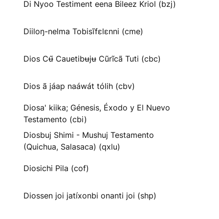
Di Nyoo Testiment eena Bileez Kriol (bzj)
Diiloŋ-nelma Tobisĩfɛlɛnni (cme)
Dios Cʉ̃ Cauetibʉjʉ Cũrĩcã Tuti (cbc)
Dios ã jáap naáwát tólih (cbv)
Diosa' kiika; Génesis, Éxodo y El Nuevo
Testamento (cbi)
Diosbuj Shimi - Mushuj Testamento
(Quichua, Salasaca) (qxlu)
Diosichi Pila (cof)
Diossen joi jatíxonbi onanti joi (shp)