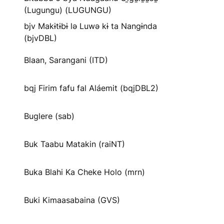
(Lugungu) (LUGUNGU)
bjv Makɨtɨbɨ lə Luwə kɨ ta Nangɨnda
(bjvDBL)
Blaan, Sarangani (ITD)
bqj Firim fafu fal Aláemit (bqjDBL2)
Buglere (sab)
Buk Taabu Matakin (raiNT)
Buka Blahi Ka Cheke Holo (mrn)
Buki Kimaasabaina (GVS)