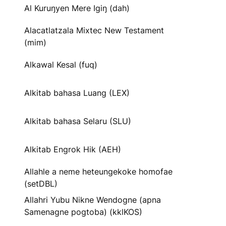
Al Kuruŋyen Mere Igiŋ (dah)
Alacatlatzala Mixtec New Testament
(mim)
Alkawal Kesal (fuq)
Alkitab bahasa Luang (LEX)
Alkitab bahasa Selaru (SLU)
Alkitab Engrok Hik (AEH)
Allahle a neme heteungekoke homofae
(setDBL)
Allahri Yubu Nikne Wendogne (apna
Samenagne pogtoba) (kklKOS)