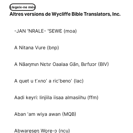
Llegeix-ne més
Altres versions de Wycliffe Bible Translators, Inc.
-JAN ꞌNRALE- ꞌSƐWƐ (moa)
A Nitana Vure (bnp)
A Nãaŋmɩn Nɛtɩr Oaalaa Gãn, Bɩrfʊɔr (BIV)
A quet u tʼʌnoʼ a ricʼbenoʼ (lac)
Aadi keyri: linjiila iisaa almasiihu (ffm)
Aban 'am wiya awan (MQB)
Abware̱se̱ŋ Wo̱re̱-ɔ (ncu)