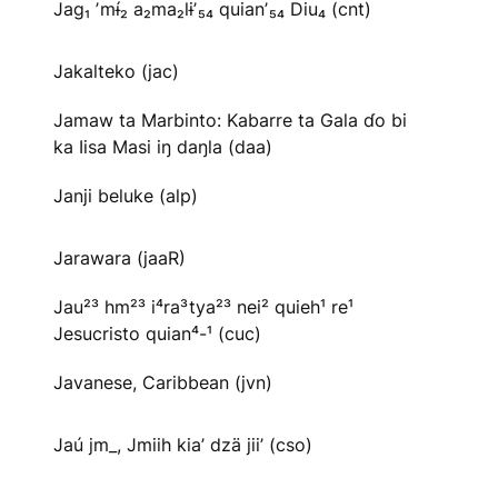
Jag₁ ʼmɨ́₂ a₂ma₂lɨʼ₅₄ quianʼ₅₄ Diu₄ (cnt)
Jakalteko (jac)
Jamaw ta Marbinto: Kabarre ta Gala ɗo bi
ka Iisa Masi iŋ daŋla (daa)
Janji beluke (alp)
Jarawara (jaaR)
Jau²³ hm²³ i⁴ra³tya²³ nei² quieh¹ re¹
Jesucristo quian⁴-¹ (cuc)
Javanese, Caribbean (jvn)
Jaú jm_, Jmiih kia’ dzä jii’ (cso)