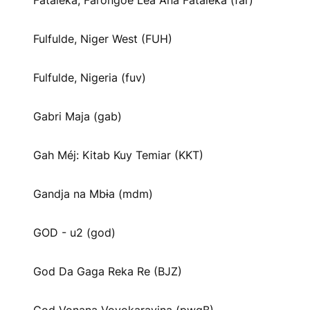
Fataleka, Farongoe Lea Ana Fataleka (far)
Fulfulde, Niger West (FUH)
Fulfulde, Nigeria (fuv)
Gabri Maja (gab)
Gah Méj: Kitab Kuy Temiar (KKT)
Gandja na Mbɨa (mdm)
GOD - u2 (god)
God Da Gaga Reka Re (BJZ)