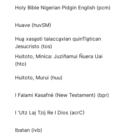
Holy Bible Nigerian Pidgin English (pcm)
Huave (huvSM)
Hua̱ xasa̱sti talacca̱xlan quinTla̱tican
Jesucristo (tos)
Huitoto, Minica: Juziñamui Ñuera Uai
(hto)
Huitoto, Murui (huu)
I Falami Kasafnè (New Testament) (bpr)
I ʼUtz Laj Tzij Re I Dios (acrC)
Ibatan (ivb)