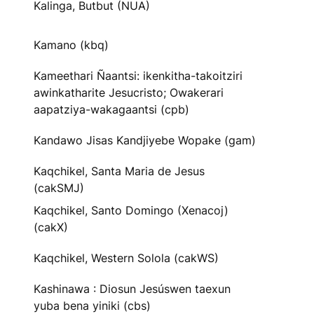
Kalinga, Butbut (NUA)
Kamano (kbq)
Kameethari Ñaantsi: ikenkitha-takoitziri
awinkatharite Jesucristo; Owakerari
aapatziya-wakagaantsi (cpb)
Kandawo Jisas Kandjiyebe Wopake (gam)
Kaqchikel, Santa Maria de Jesus
(cakSMJ)
Kaqchikel, Santo Domingo (Xenacoj)
(cakX)
Kaqchikel, Western Solola (cakWS)
Kashinawa : Diosun Jesúswen taexun
yuba bena yiniki (cbs)