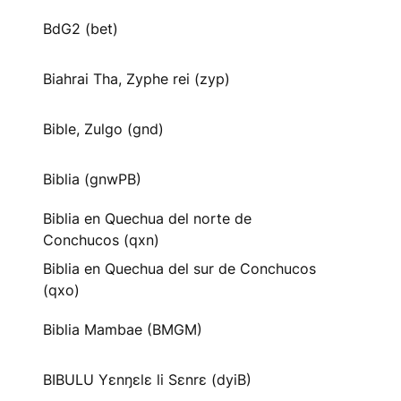
BdG2 (bet)
Biahrai Tha, Zyphe rei (zyp)
Bible, Zulgo (gnd)
Biblia (gnwPB)
Biblia en Quechua del norte de
Conchucos (qxn)
Biblia en Quechua del sur de Conchucos
(qxo)
Biblia Mambae (BMGM)
BIBULU Yɛnŋɛlɛ li Sɛnrɛ (dyiB)