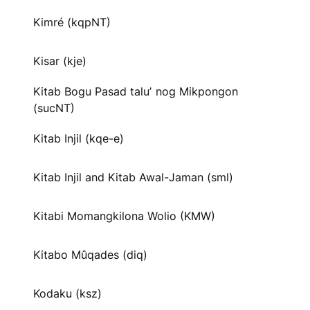
Kimré (kqpNT)
Kisar (kje)
Kitab Bogu Pasad taluʼ nog Mikpongon
(sucNT)
Kitab Injil (kqe-e)
Kitab Injil and Kitab Awal-Jaman (sml)
Kitabi Momangkilona Wolio (KMW)
Kitabo Mûqades (diq)
Kodaku (ksz)