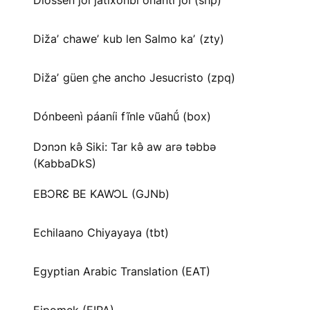
Diossen joi jatíxonbi onanti joi (shp)
Dižaʼ chaweʼ kub len Salmo kaʼ (zty)
Dižaʼ güen c̱he ancho Jesucristo (zpq)
Dónbeenì páaníi fĩnle vũahṹ (box)
Dɔnɔn kə̂ Siki: Tar kə̂ aw arə təbbə
(KabbaDkS)
EBƆRƐ BE KAWƆL (GJNb)
Echilaano Chiyayaya (tbt)
Egyptian Arabic Translation (EAT)