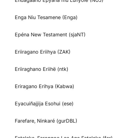
Endagaano Epyaha mu Lunyole (NUJ)
Enga Niu Tesamene (Enga)
Epéna New Testament (sjaNT)
Eriiragano Eriihya (ZAK)
Eriiraghano Eriihë (ntk)
Eriragano Erihya (Kabwa)
Eyacuiñajjija Esohui (ese)
Farefare, Ninkaré (gurDBL)