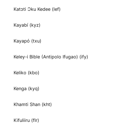
Katɔti Ɔku Kedee (lef)
Kayabí (kyz)
Kayapó (txu)
Keley-i Bible (Antipolo Ifugao) (ify)
Keliko (kbo)
Kenga (kyq)
Khamti Shan (kht)
Kifuliiru (flr)