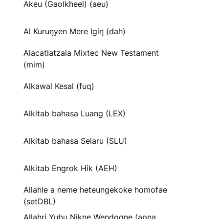
Akeu (Gaolkheel) (aeu)
Al Kuruŋyen Mere Igiŋ (dah)
Alacatlatzala Mixtec New Testament
(mim)
Alkawal Kesal (fuq)
Alkitab bahasa Luang (LEX)
Alkitab bahasa Selaru (SLU)
Alkitab Engrok Hik (AEH)
Allahle a neme heteungekoke homofae
(setDBL)
Allahri Yubu Nikne Wendogne (apna