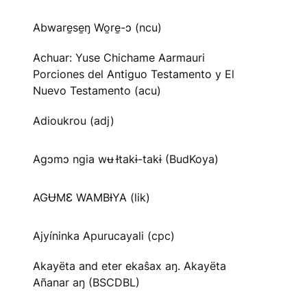
Abware̱se̱ŋ Wo̱re̱-ɔ (ncu)
Achuar: Yuse Chichame Aarmauri
Porciones del Antiguo Testamento y El
Nuevo Testamento (acu)
Adioukrou (adj)
Agɔmɔ ngia wʉ Ɨtakɨ-takɨ (BudKoya)
AGɄMƐ WAMBƗYA (lik)
Ajyíninka Apurucayali (cpc)
Akayëta and eter ekaŝax aŋ. Akayëta
Añanar aŋ (BSCDBL)