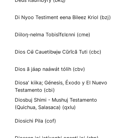
Deus Itaumbyry (bkq)
Di Nyoo Testiment eena Bileez Kriol (bzj)
Diiloŋ-nelma Tobisĩfɛlɛnni (cme)
Dios Cʉ̃ Cauetibʉjʉ Cũrĩcã Tuti (cbc)
Dios ã jáap naáwát tólih (cbv)
Diosa' kiika; Génesis, Éxodo y El Nuevo
Testamento (cbi)
Diosbuj Shimi - Mushuj Testamento
(Quichua, Salasaca) (qxlu)
Diosichi Pila (cof)