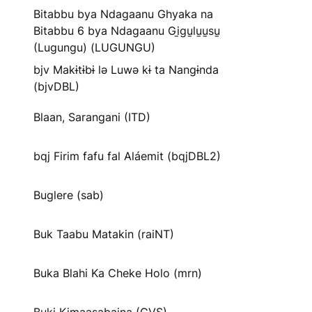
Bitabbu bya Ndagaanu Ghyaka na
Bitabbu 6 bya Ndagaanu Gi̱gu̱lu̱u̱su̱
(Lugungu) (LUGUNGU)
bjv Makɨtɨbɨ lə Luwə kɨ ta Nangɨnda
(bjvDBL)
Blaan, Sarangani (ITD)
bqj Firim fafu fal Aláemit (bqjDBL2)
Buglere (sab)
Buk Taabu Matakin (raiNT)
Buka Blahi Ka Cheke Holo (mrn)