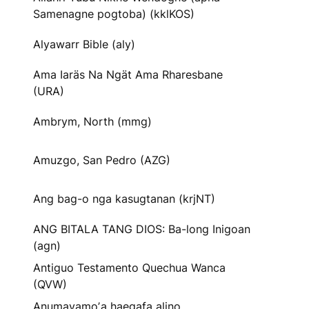
Samenagne pogtoba) (kklKOS)
Alyawarr Bible (aly)
Ama Iaräs Na Ngät Ama Rharesbane
(URA)
Ambrym, North (mmg)
Amuzgo, San Pedro (AZG)
Ang bag-o nga kasugtanan (krjNT)
ANG BITALA TANG DIOS: Ba-long Inigoan
(agn)
Antiguo Testamento Quechua Wanca
(QVW)
Anumayamoʼa haegafa alino