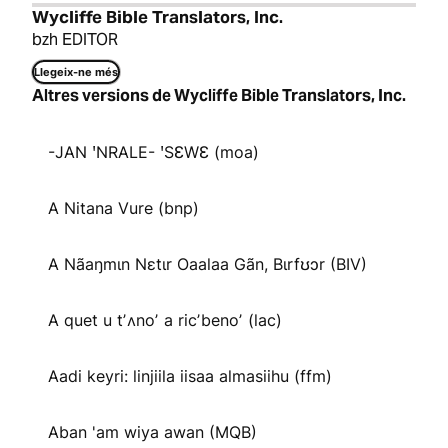
Wycliffe Bible Translators, Inc.
bzh EDITOR
Llegeix-ne més
Altres versions de Wycliffe Bible Translators, Inc.
-JAN ꞌNRALE- ꞌSƐWƐ (moa)
A Nitana Vure (bnp)
A Nãaŋmɩn Nɛtɩr Oaalaa Gãn, Bɩrfʊɔr (BIV)
A quet u tʼʌnoʼ a ricʼbenoʼ (lac)
Aadi keyri: linjiila iisaa almasiihu (ffm)
Aban 'am wiya awan (MQB)