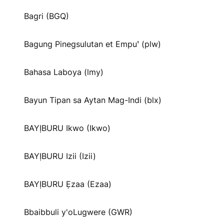
Bagri (BGQ)
Bagung Pinegsulutan et Empuꞌ (plw)
Bahasa Laboya (lmy)
Bayun Tipan sa Aytan Mag-Indi (blx)
BAYỊBURU Ikwo (Ikwo)
BAYỊBURU Izii (Izii)
BAYỊBURU Ẹzaa (Ezaa)
Bbaibbuli y'oLugwere (GWR)