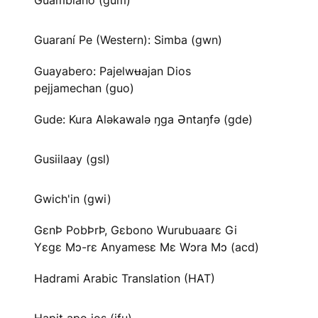
Guambiano (gum)
Guaraní Pe (Western): Simba (gwn)
Guayabero: Pajelwʉajan Dios
pejjamechan (guo)
Gude: Kura Aləkawalə ŋga Əntaŋfə (gde)
Gusiilaay (gsl)
Gwich'in (gwi)
GɛnÞ PobÞrÞ, Gɛbono Wurubuaarɛ Gi
Yɛgɛ Mɔ-rɛ Anyamesɛ Mɛ Wɔra Mɔ (acd)
Hadrami Arabic Translation (HAT)