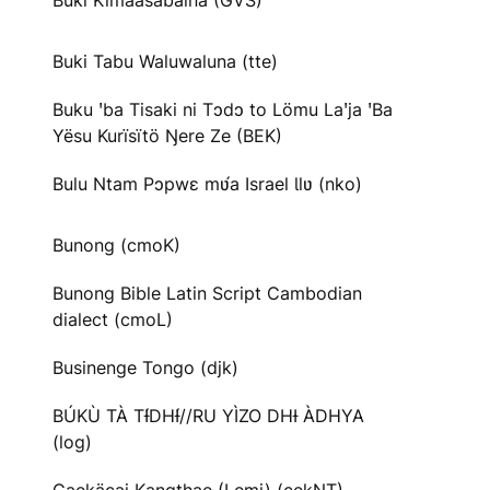
Buki Kimaasabaina (GVS)
Buki Tabu Waluwaluna (tte)
Buku ꞌba Tisaki ni Tɔdɔ to Lömu Laꞌja ꞌBa
Yësu Kurïsïtö Ŋere Ze (BEK)
Bulu Ntam Pɔpwɛ mʋ́a Israel Ɩlʋ (nko)
Bunong (cmoK)
Bunong Bible Latin Script Cambodian
dialect (cmoL)
Businenge Tongo (djk)
BÚKÙ TÀ TƗ́DHƗ́//RU YÌZO DHƗ ÀDHYA
(log)