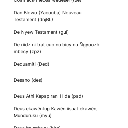
Cõãmacʉ̃ mecʉ̃ã wedesei (tue)
Dan Blowo (Yacouba) Nouveau
Testament (dnjBL)
De Nyew Testament (gul)
De riidz ni trat cub nu bicy nu Ñgyoozh
mbecy (zpz)
Deduamiti (Ded)
Desano (des)
Deus Athi Kapapirani Hida (pad)
Deus ekawẽntup Kawẽn iisuat ekawẽn,
Munduruku (myu)