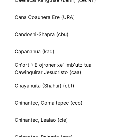
Caekäcai Kangthae (Lemi) (cekNT)
Cana Coaunera Ere (URA)
Candoshi-Shapra (cbu)
Capanahua (kaq)
Ch'orti': E ojroner xeʼ imbʼutz tuaʼ
Cawinquirar Jesucristo (caa)
Chayahuita (Shahui) (cbt)
Chinantec, Comaltepec (cco)
Chinantec, Lealao (cle)