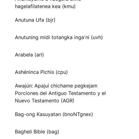
hagelafilatenea kea (kmu)
Anutuna Ufa (bjr)
Anutuning midi totangka ingaʼni (uvh)
Arabela (arl)
Ashéninca Pichis (cpu)
Awajún: Apajuí chichame pegkejam
Porciones del Antiguo Testamento y el
Nuevo Testamento (AGR)
Bag-ong Kasuyatan (bnoNTgnex)
Bagheli Bible (bag)