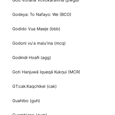
God Vonana Vovokaravina (pwgB)
Godeya: To Nafayo: We (BCO)
Godido Vua Maeje (bbb)
Godoni vuʼa maiuʼina (mcq)
Godɨndɨ Hoafɨ (agg)
Goti Hanjuwä Iqueqä Kukŋui (MCR)
GT:cak:Kaqchikel (cak)
Guahibo (guh)