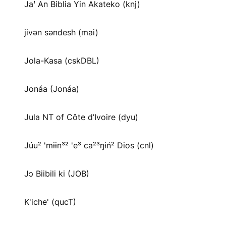
Jaꞌ An Biblia Yin Akateko (knj)
jivən səndesh (mai)
Jola-Kasa (cskDBL)
Jonáa (Jonáa)
Jula NT of Côte d’Ivoire (dyu)
Júu² 'mɨɨn³² 'e³ ca²³ŋɨń² Dios (cnl)
Jɔ Biibili ki (JOB)
K'iche' (qucT)