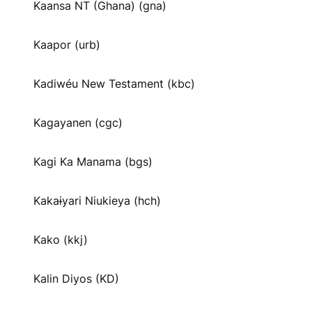
Kaansa NT (Ghana) (gna)
Kaapor (urb)
Kadiwéu New Testament (kbc)
Kagayanen (cgc)
Kagi Ka Manama (bgs)
Kakaɨyari Niukieya (hch)
Kako (kkj)
Kalin Diyos (KD)