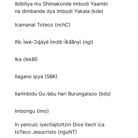
Ibibiliya mu Shimakonde Imbodi Yaambi
na dimbande dya Imbodi Yakala (kde)
Icamanal Toteco (nchC)
Ifè: Ìwé-Ɔ̀ɖáyé Ìmↄl̀ɛ̀-Ìk̀ã́ã̀nyì (ngl)
Ika (ikkBI)
Ilagano Ipya (SBK)
Ila⁄imbidu Gu ⁄abu hari Burungaisoo (bds)
Imbongu (imo)
In yencuic iyectlajtoltzin Dios itech ica
toTeco Jesucristo (nguNT)