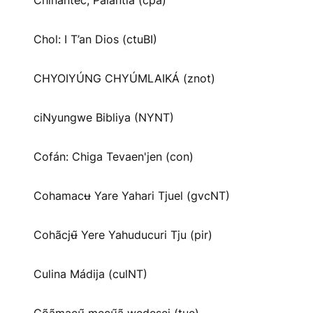
Chinantec, Palantla (cpa)
Chol: I T’an Dios (ctuBI)
CHYOIYÚNG CHYÚMLAIKÁ (znot)
ciNyungwe Bibliya (NYNT)
Cofán: Chiga Tevaen'jen (con)
Cohamacʉ Yare Yahari Tjuel (gvcNT)
Cohãcjʉ̃ Yere Yahuducuri Tju (pir)
Culina Mádija (culNT)