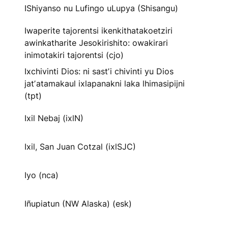
IShiyanso nu Lufingo uLupya (Shisangu)
Iwaperite tajorentsi ikenkithatakoetziri
awinkatharite Jesokirishito: owakirari
inimotakiri tajorentsi (cjo)
Ixchivinti Dios: ni sastʼi chivinti yu Dios
jatʼatamakaul ixlapanakni laka lhimasipijni
(tpt)
Ixil Nebaj (ixlN)
Ixil, San Juan Cotzal (ixlSJC)
Iyo (nca)
Iñupiatun (NW Alaska) (esk)