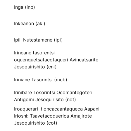
Inga (inb)
Inkeanon (akl)
Ipili Nutestamene (ipi)
Irineane tasorentsi
oquenquetsatacotaqueri Avincatsarite
Jesoquirishito (cni)
Iriniane Tasorintsi (mcb)
Irinibare Tosorintsi Ocomantëgotëri
Antigomi Jesoquirisito (not)
Iroaquerari Itioncacaantaqueca Aapani
Irioshi: Tsavetacoquerica Amajirote
Jesoquirishito (cot)