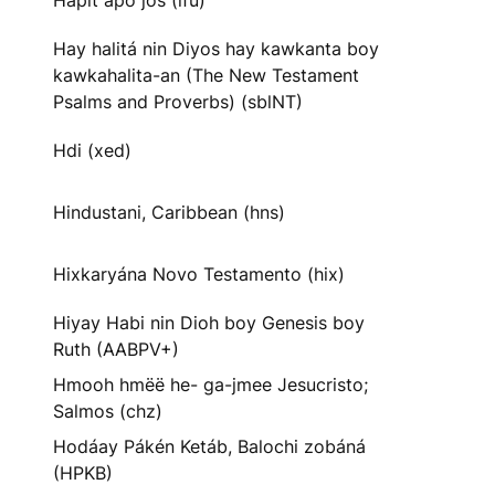
Hapit apo jos (ifu)
Hay halitá nin Diyos hay kawkanta boy
kawkahalita-an (The New Testament
Psalms and Proverbs) (sblNT)
Hdi (xed)
Hindustani, Caribbean (hns)
Hixkaryána Novo Testamento (hix)
Hiyay Habi nin Dioh boy Genesis boy
Ruth (AABPV+)
Hmooh hmëë he- ga-jmee Jesucristo;
Salmos (chz)
Hodáay Pákén Ketáb, Balochi zobáná
(HPKB)