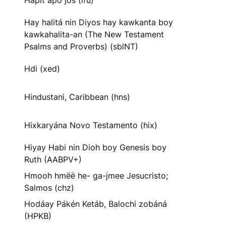
Hapit apo jos (ifu)
Hay halitá nin Diyos hay kawkanta boy
kawkahalita-an (The New Testament
Psalms and Proverbs) (sblNT)
Hdi (xed)
Hindustani, Caribbean (hns)
Hixkaryána Novo Testamento (hix)
Hiyay Habi nin Dioh boy Genesis boy
Ruth (AABPV+)
Hmooh hmëë he- ga-jmee Jesucristo;
Salmos (chz)
Hodáay Pákén Ketáb, Balochi zobáná
(HPKB)