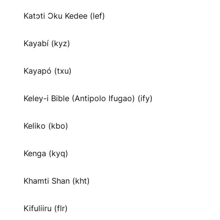
Katɔti Ɔku Kedee (lef)
Kayabí (kyz)
Kayapó (txu)
Keley-i Bible (Antipolo Ifugao) (ify)
Keliko (kbo)
Kenga (kyq)
Khamti Shan (kht)
Kifuliiru (flr)