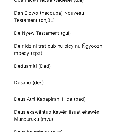
Cõãmacʉ̃ mecʉ̃ã wedesei (tue)
Dan Blowo (Yacouba) Nouveau
Testament (dnjBL)
De Nyew Testament (gul)
De riidz ni trat cub nu bicy nu Ñgyoozh
mbecy (zpz)
Deduamiti (Ded)
Desano (des)
Deus Athi Kapapirani Hida (pad)
Deus ekawẽntup Kawẽn iisuat ekawẽn,
Munduruku (myu)