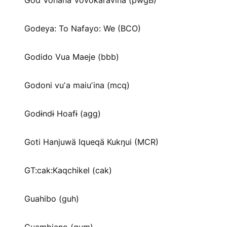
God Vonana Vovokaravina (pwgB)
Godeya: To Nafayo: We (BCO)
Godido Vua Maeje (bbb)
Godoni vuʼa maiuʼina (mcq)
Godɨndɨ Hoafɨ (agg)
Goti Hanjuwä Iqueqä Kukŋui (MCR)
GT:cak:Kaqchikel (cak)
Guahibo (guh)