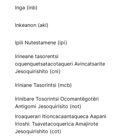
Inga (inb)
Inkeanon (akl)
Ipili Nutestamene (ipi)
Irineane tasorentsi
oquenquetsatacotaqueri Avincatsarite
Jesoquirishito (cni)
Iriniane Tasorintsi (mcb)
Irinibare Tosorintsi Ocomantëgotëri
Antigomi Jesoquirisito (not)
Iroaquerari Itioncacaantaqueca Aapani
Irioshi: Tsavetacoquerica Amajirote
Jesoquirishito (cot)