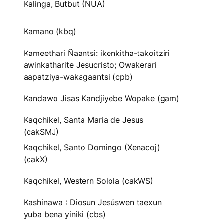
Kalinga, Butbut (NUA)
Kamano (kbq)
Kameethari Ñaantsi: ikenkitha-takoitziri
awinkatharite Jesucristo; Owakerari
aapatziya-wakagaantsi (cpb)
Kandawo Jisas Kandjiyebe Wopake (gam)
Kaqchikel, Santa Maria de Jesus
(cakSMJ)
Kaqchikel, Santo Domingo (Xenacoj)
(cakX)
Kaqchikel, Western Solola (cakWS)
Kashinawa : Diosun Jesúswen taexun
yuba bena yiniki (cbs)