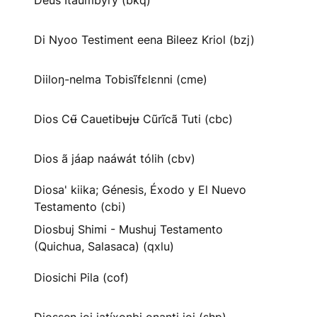
Deus Itaumbyry (bkq)
Di Nyoo Testiment eena Bileez Kriol (bzj)
Diiloŋ-nelma Tobisĩfɛlɛnni (cme)
Dios Cʉ̃ Cauetibʉjʉ Cũrĩcã Tuti (cbc)
Dios ã jáap naáwát tólih (cbv)
Diosa' kiika; Génesis, Éxodo y El Nuevo
Testamento (cbi)
Diosbuj Shimi - Mushuj Testamento
(Quichua, Salasaca) (qxlu)
Diosichi Pila (cof)