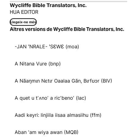
Wycliffe Bible Translators, Inc.
HUA EDITOR
Llegeix-ne més
Altres versions de Wycliffe Bible Translators, Inc.
-JAN ꞌNRALE- ꞌSƐWƐ (moa)
A Nitana Vure (bnp)
A Nãaŋmɩn Nɛtɩr Oaalaa Gãn, Bɩrfʊɔr (BIV)
A quet u tʼʌnoʼ a ricʼbenoʼ (lac)
Aadi keyri: linjiila iisaa almasiihu (ffm)
Aban 'am wiya awan (MQB)