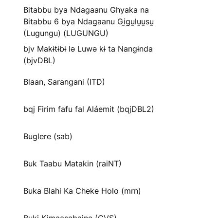
Bitabbu bya Ndagaanu Ghyaka na
Bitabbu 6 bya Ndagaanu Gi̱gu̱lu̱u̱su̱
(Lugungu) (LUGUNGU)
bjv Makɨtɨbɨ lə Luwə kɨ ta Nangɨnda
(bjvDBL)
Blaan, Sarangani (ITD)
bqj Firim fafu fal Aláemit (bqjDBL2)
Buglere (sab)
Buk Taabu Matakin (raiNT)
Buka Blahi Ka Cheke Holo (mrn)