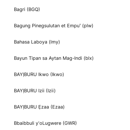
Bagri (BGQ)
Bagung Pinegsulutan et Empuꞌ (plw)
Bahasa Laboya (lmy)
Bayun Tipan sa Aytan Mag-Indi (blx)
BAYỊBURU Ikwo (Ikwo)
BAYỊBURU Izii (Izii)
BAYỊBURU Ẹzaa (Ezaa)
Bbaibbuli y'oLugwere (GWR)