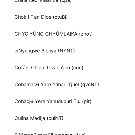
Chinantec, Palantla (cpa)
Chol: I T’an Dios (ctuBI)
CHYOIYÚNG CHYÚMLAIKÁ (znot)
ciNyungwe Bibliya (NYNT)
Cofán: Chiga Tevaen'jen (con)
Cohamacʉ Yare Yahari Tjuel (gvcNT)
Cohãcjʉ̃ Yere Yahuducuri Tju (pir)
Culina Mádija (culNT)