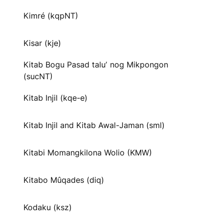
Kimré (kqpNT)
Kisar (kje)
Kitab Bogu Pasad taluʼ nog Mikpongon
(sucNT)
Kitab Injil (kqe-e)
Kitab Injil and Kitab Awal-Jaman (sml)
Kitabi Momangkilona Wolio (KMW)
Kitabo Mûqades (diq)
Kodaku (ksz)