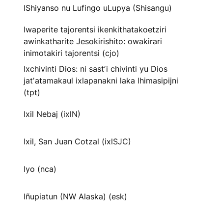
IShiyanso nu Lufingo uLupya (Shisangu)
Iwaperite tajorentsi ikenkithatakoetziri
awinkatharite Jesokirishito: owakirari
inimotakiri tajorentsi (cjo)
Ixchivinti Dios: ni sastʼi chivinti yu Dios
jatʼatamakaul ixlapanakni laka lhimasipijni
(tpt)
Ixil Nebaj (ixlN)
Ixil, San Juan Cotzal (ixlSJC)
Iyo (nca)
Iñupiatun (NW Alaska) (esk)