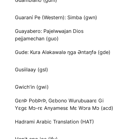
Guambiano (gum)
Guaraní Pe (Western): Simba (gwn)
Guayabero: Pajelwʉajan Dios
pejjamechan (guo)
Gude: Kura Aləkawalə ŋga Əntaŋfə (gde)
Gusiilaay (gsl)
Gwich'in (gwi)
GɛnÞ PobÞrÞ, Gɛbono Wurubuaarɛ Gi
Yɛgɛ Mɔ-rɛ Anyamesɛ Mɛ Wɔra Mɔ (acd)
Hadrami Arabic Translation (HAT)