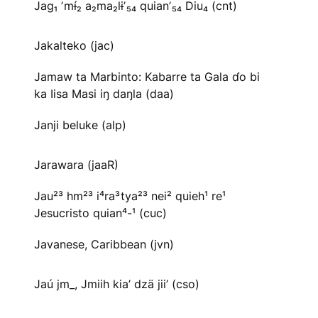
Jag₁ ʼmɨ́₂ a₂ma₂lɨʼ₅₄ quianʼ₅₄ Diu₄ (cnt)
Jakalteko (jac)
Jamaw ta Marbinto: Kabarre ta Gala ɗo bi
ka Iisa Masi iŋ daŋla (daa)
Janji beluke (alp)
Jarawara (jaaR)
Jau²³ hm²³ i⁴ra³tya²³ nei² quieh¹ re¹
Jesucristo quian⁴-¹ (cuc)
Javanese, Caribbean (jvn)
Jaú jm_, Jmiih kia’ dzä jii’ (cso)