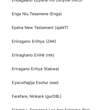
Endagaano Epyaha mu Lunyole (NUJ)
Enga Niu Tesamene (Enga)
Epéna New Testament (sjaNT)
Eriiragano Eriihya (ZAK)
Eriiraghano Eriihë (ntk)
Eriragano Erihya (Kabwa)
Eyacuiñajjija Esohui (ese)
Farefare, Ninkaré (gurDBL)