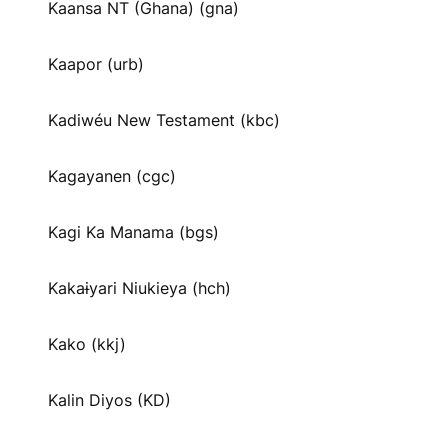
Kaansa NT (Ghana) (gna)
Kaapor (urb)
Kadiwéu New Testament (kbc)
Kagayanen (cgc)
Kagi Ka Manama (bgs)
Kakaɨyari Niukieya (hch)
Kako (kkj)
Kalin Diyos (KD)