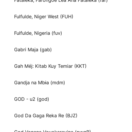
Fataleka, Farongoe Lea Ana Fataleka (far)
Fulfulde, Niger West (FUH)
Fulfulde, Nigeria (fuv)
Gabri Maja (gab)
Gah Méj: Kitab Kuy Temiar (KKT)
Gandja na Mbɨa (mdm)
GOD - u2 (god)
God Da Gaga Reka Re (BJZ)