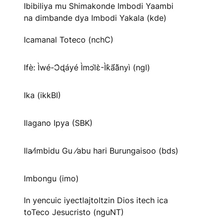
Ibibiliya mu Shimakonde Imbodi Yaambi
na dimbande dya Imbodi Yakala (kde)
Icamanal Toteco (nchC)
Ifè: Ìwé-Ɔ̀ɖáyé Ìmↄl̀ɛ̀-Ìk̀ã́ã̀nyì (ngl)
Ika (ikkBI)
Ilagano Ipya (SBK)
Ila⁄imbidu Gu ⁄abu hari Burungaisoo (bds)
Imbongu (imo)
In yencuic iyectlajtoltzin Dios itech ica
toTeco Jesucristo (nguNT)