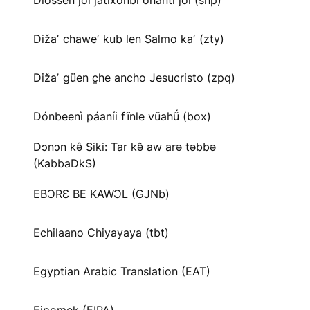
Diossen joi jatíxonbi onanti joi (shp)
Dižaʼ chaweʼ kub len Salmo kaʼ (zty)
Dižaʼ güen c̱he ancho Jesucristo (zpq)
Dónbeenì páaníi fĩnle vũahṹ (box)
Dɔnɔn kə̂ Siki: Tar kə̂ aw arə təbbə
(KabbaDkS)
EBƆRƐ BE KAWƆL (GJNb)
Echilaano Chiyayaya (tbt)
Egyptian Arabic Translation (EAT)