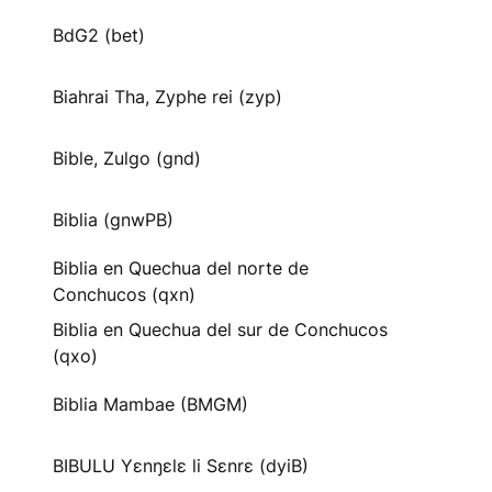
BdG2 (bet)
Biahrai Tha, Zyphe rei (zyp)
Bible, Zulgo (gnd)
Biblia (gnwPB)
Biblia en Quechua del norte de
Conchucos (qxn)
Biblia en Quechua del sur de Conchucos
(qxo)
Biblia Mambae (BMGM)
BIBULU Yɛnŋɛlɛ li Sɛnrɛ (dyiB)