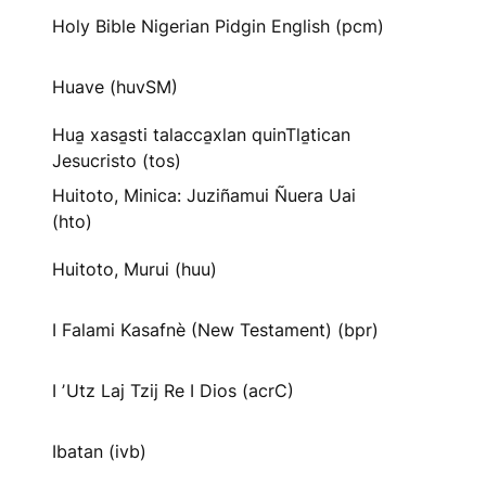
Holy Bible Nigerian Pidgin English (pcm)
Huave (huvSM)
Hua̱ xasa̱sti talacca̱xlan quinTla̱tican
Jesucristo (tos)
Huitoto, Minica: Juziñamui Ñuera Uai
(hto)
Huitoto, Murui (huu)
I Falami Kasafnè (New Testament) (bpr)
I ʼUtz Laj Tzij Re I Dios (acrC)
Ibatan (ivb)