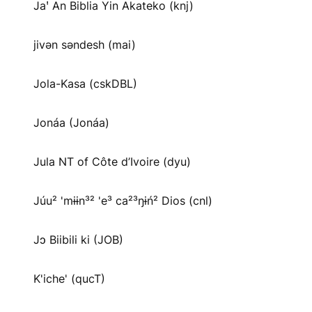
Jaꞌ An Biblia Yin Akateko (knj)
jivən səndesh (mai)
Jola-Kasa (cskDBL)
Jonáa (Jonáa)
Jula NT of Côte d’Ivoire (dyu)
Júu² 'mɨɨn³² 'e³ ca²³ŋɨń² Dios (cnl)
Jɔ Biibili ki (JOB)
K'iche' (qucT)