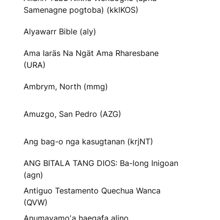
Samenagne pogtoba) (kklKOS)
Alyawarr Bible (aly)
Ama Iaräs Na Ngät Ama Rharesbane
(URA)
Ambrym, North (mmg)
Amuzgo, San Pedro (AZG)
Ang bag-o nga kasugtanan (krjNT)
ANG BITALA TANG DIOS: Ba-long Inigoan
(agn)
Antiguo Testamento Quechua Wanca
(QVW)
Anumayamoʼa haegafa alino