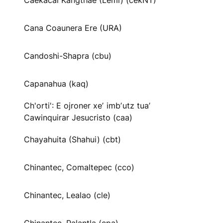
Caekäcai Kangthae (Lemi) (cekNT)
Cana Coaunera Ere (URA)
Candoshi-Shapra (cbu)
Capanahua (kaq)
Ch'orti': E ojroner xeʼ imbʼutz tuaʼ
Cawinquirar Jesucristo (caa)
Chayahuita (Shahui) (cbt)
Chinantec, Comaltepec (cco)
Chinantec, Lealao (cle)