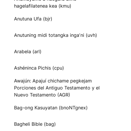
hagelafilatenea kea (kmu)
Anutuna Ufa (bjr)
Anutuning midi totangka ingaʼni (uvh)
Arabela (arl)
Ashéninca Pichis (cpu)
Awajún: Apajuí chichame pegkejam
Porciones del Antiguo Testamento y el
Nuevo Testamento (AGR)
Bag-ong Kasuyatan (bnoNTgnex)
Bagheli Bible (bag)