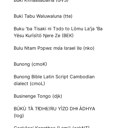
Buki Kimaasabaina (GVS)
Buki Tabu Waluwaluna (tte)
Buku ꞌba Tisaki ni Tɔdɔ to Lömu Laꞌja ꞌBa
Yësu Kurïsïtö Ŋere Ze (BEK)
Bulu Ntam Pɔpwɛ mʋ́a Israel Ɩlʋ (nko)
Bunong (cmoK)
Bunong Bible Latin Script Cambodian
dialect (cmoL)
Businenge Tongo (djk)
BÚKÙ TÀ TƗ́DHƗ́//RU YÌZO DHƗ ÀDHYA
(log)