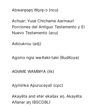
Abware̱se̱ŋ Wo̱re̱-ɔ (ncu)
Achuar: Yuse Chichame Aarmauri
Porciones del Antiguo Testamento y El
Nuevo Testamento (acu)
Adioukrou (adj)
Agɔmɔ ngia wʉ Ɨtakɨ-takɨ (BudKoya)
AGɄMƐ WAMBƗYA (lik)
Ajyíninka Apurucayali (cpc)
Akayëta and eter ekaŝax aŋ. Akayëta
Añanar aŋ (BSCDBL)