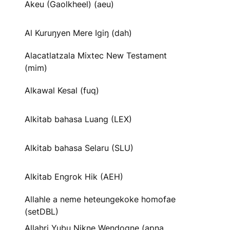
Akeu (Gaolkheel) (aeu)
Al Kuruŋyen Mere Igiŋ (dah)
Alacatlatzala Mixtec New Testament
(mim)
Alkawal Kesal (fuq)
Alkitab bahasa Luang (LEX)
Alkitab bahasa Selaru (SLU)
Alkitab Engrok Hik (AEH)
Allahle a neme heteungekoke homofae
(setDBL)
Allahri Yubu Nikne Wendogne (apna