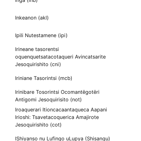
Inga (inb)
Inkeanon (akl)
Ipili Nutestamene (ipi)
Irineane tasorentsi
oquenquetsatacotaqueri Avincatsarite
Jesoquirishito (cni)
Iriniane Tasorintsi (mcb)
Irinibare Tosorintsi Ocomantëgotëri
Antigomi Jesoquirisito (not)
Iroaquerari Itioncacaantaqueca Aapani
Irioshi: Tsavetacoquerica Amajirote
Jesoquirishito (cot)
IShiyanso nu Lufingo uLupya (Shisangu)