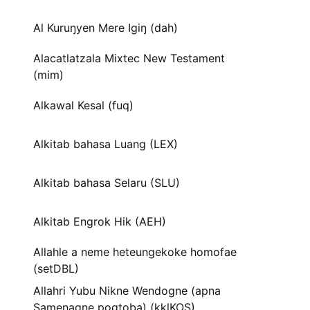
Al Kuruŋyen Mere Igiŋ (dah)
Alacatlatzala Mixtec New Testament
(mim)
Alkawal Kesal (fuq)
Alkitab bahasa Luang (LEX)
Alkitab bahasa Selaru (SLU)
Alkitab Engrok Hik (AEH)
Allahle a neme heteungekoke homofae
(setDBL)
Allahri Yubu Nikne Wendogne (apna
Samenagne pogtoba) (kklKOS)