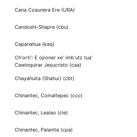
Cana Coaunera Ere (URA)
Candoshi-Shapra (cbu)
Capanahua (kaq)
Ch'orti': E ojroner xeʼ imbʼutz tuaʼ
Cawinquirar Jesucristo (caa)
Chayahuita (Shahui) (cbt)
Chinantec, Comaltepec (cco)
Chinantec, Lealao (cle)
Chinantec, Palantla (cpa)