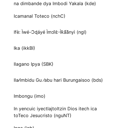
na dimbande dya Imbodi Yakala (kde)
Icamanal Toteco (nchC)
Ifè: Ìwé-Ɔ̀ɖáyé Ìmↄl̀ɛ̀-Ìk̀ã́ã̀nyì (ngl)
Ika (ikkBI)
Ilagano Ipya (SBK)
Ila⁄imbidu Gu ⁄abu hari Burungaisoo (bds)
Imbongu (imo)
In yencuic iyectlajtoltzin Dios itech ica
toTeco Jesucristo (nguNT)