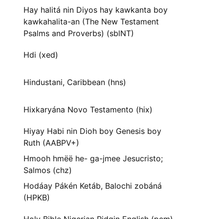
Hay halitá nin Diyos hay kawkanta boy
kawkahalita-an (The New Testament
Psalms and Proverbs) (sblNT)
Hdi (xed)
Hindustani, Caribbean (hns)
Hixkaryána Novo Testamento (hix)
Hiyay Habi nin Dioh boy Genesis boy
Ruth (AABPV+)
Hmooh hmëë he- ga-jmee Jesucristo;
Salmos (chz)
Hodáay Pákén Ketáb, Balochi zobáná
(HPKB)