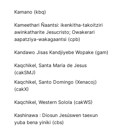
Kamano (kbq)
Kameethari Ñaantsi: ikenkitha-takoitziri
awinkatharite Jesucristo; Owakerari
aapatziya-wakagaantsi (cpb)
Kandawo Jisas Kandjiyebe Wopake (gam)
Kaqchikel, Santa Maria de Jesus
(cakSMJ)
Kaqchikel, Santo Domingo (Xenacoj)
(cakX)
Kaqchikel, Western Solola (cakWS)
Kashinawa : Diosun Jesúswen taexun
yuba bena yiniki (cbs)