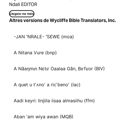
Ndali EDITOR
Llegeix-ne més
Altres versions de Wycliffe Bible Translators, Inc.
-JAN ꞌNRALE- ꞌSƐWƐ (moa)
A Nitana Vure (bnp)
A Nãaŋmɩn Nɛtɩr Oaalaa Gãn, Bɩrfʊɔr (BIV)
A quet u tʼʌnoʼ a ricʼbenoʼ (lac)
Aadi keyri: linjiila iisaa almasiihu (ffm)
Aban 'am wiya awan (MQB)