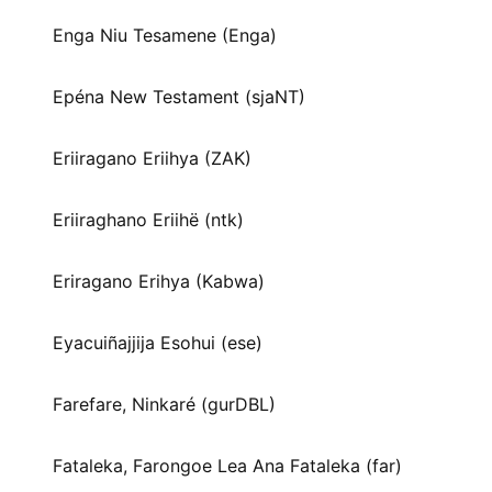
Enga Niu Tesamene (Enga)
Epéna New Testament (sjaNT)
Eriiragano Eriihya (ZAK)
Eriiraghano Eriihë (ntk)
Eriragano Erihya (Kabwa)
Eyacuiñajjija Esohui (ese)
Farefare, Ninkaré (gurDBL)
Fataleka, Farongoe Lea Ana Fataleka (far)