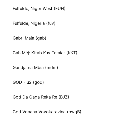
Fulfulde, Niger West (FUH)
Fulfulde, Nigeria (fuv)
Gabri Maja (gab)
Gah Méj: Kitab Kuy Temiar (KKT)
Gandja na Mbɨa (mdm)
GOD - u2 (god)
God Da Gaga Reka Re (BJZ)
God Vonana Vovokaravina (pwgB)