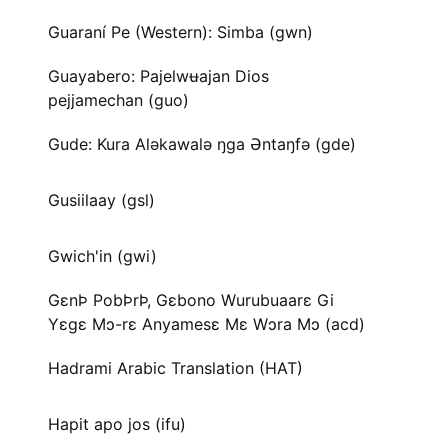
Guaraní Pe (Western): Simba (gwn)
Guayabero: Pajelwʉajan Dios
pejjamechan (guo)
Gude: Kura Aləkawalə ŋga Əntaŋfə (gde)
Gusiilaay (gsl)
Gwich'in (gwi)
GɛnÞ PobÞrÞ, Gɛbono Wurubuaarɛ Gi
Yɛgɛ Mɔ-rɛ Anyamesɛ Mɛ Wɔra Mɔ (acd)
Hadrami Arabic Translation (HAT)
Hapit apo jos (ifu)