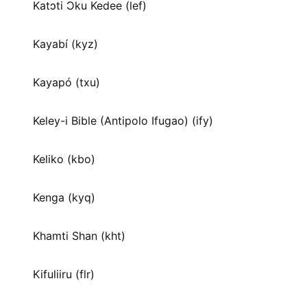
Katɔti Ɔku Kedee (lef)
Kayabí (kyz)
Kayapó (txu)
Keley-i Bible (Antipolo Ifugao) (ify)
Keliko (kbo)
Kenga (kyq)
Khamti Shan (kht)
Kifuliiru (flr)