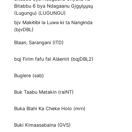
Bitabbu 6 bya Ndagaanu Gi̱gu̱lu̱u̱su̱
(Lugungu) (LUGUNGU)
bjv Makɨtɨbɨ lə Luwə kɨ ta Nangɨnda
(bjvDBL)
Blaan, Sarangani (ITD)
bqj Firim fafu fal Aláemit (bqjDBL2)
Buglere (sab)
Buk Taabu Matakin (raiNT)
Buka Blahi Ka Cheke Holo (mrn)
Buki Kimaasabaina (GVS)