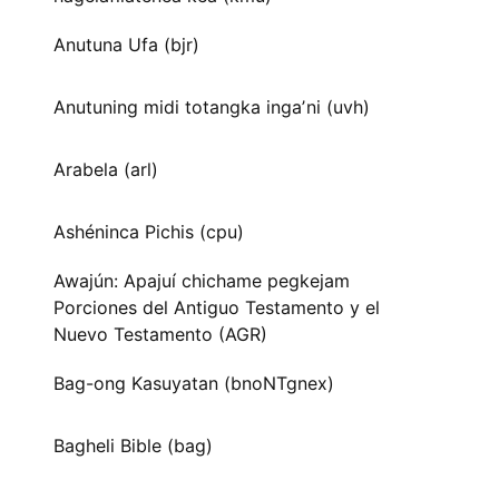
Anutuna Ufa (bjr)
Anutuning midi totangka ingaʼni (uvh)
Arabela (arl)
Ashéninca Pichis (cpu)
Awajún: Apajuí chichame pegkejam
Porciones del Antiguo Testamento y el
Nuevo Testamento (AGR)
Bag-ong Kasuyatan (bnoNTgnex)
Bagheli Bible (bag)