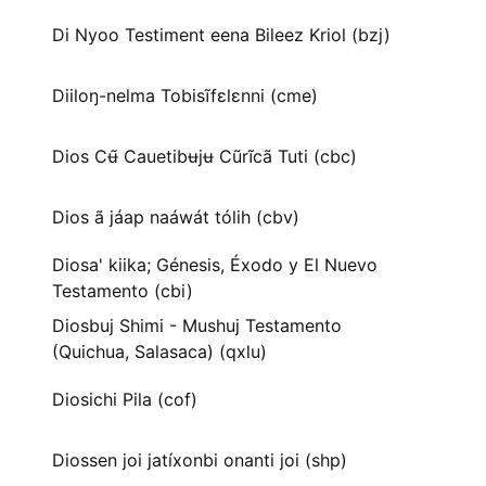
Di Nyoo Testiment eena Bileez Kriol (bzj)
Diiloŋ-nelma Tobisĩfɛlɛnni (cme)
Dios Cʉ̃ Cauetibʉjʉ Cũrĩcã Tuti (cbc)
Dios ã jáap naáwát tólih (cbv)
Diosa' kiika; Génesis, Éxodo y El Nuevo
Testamento (cbi)
Diosbuj Shimi - Mushuj Testamento
(Quichua, Salasaca) (qxlu)
Diosichi Pila (cof)
Diossen joi jatíxonbi onanti joi (shp)