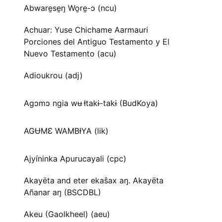
Abware̱se̱ŋ Wo̱re̱-ɔ (ncu)
Achuar: Yuse Chichame Aarmauri
Porciones del Antiguo Testamento y El
Nuevo Testamento (acu)
Adioukrou (adj)
Agɔmɔ ngia wʉ Ɨtakɨ-takɨ (BudKoya)
AGɄMƐ WAMBƗYA (lik)
Ajyíninka Apurucayali (cpc)
Akayëta and eter ekaŝax aŋ. Akayëta
Añanar aŋ (BSCDBL)
Akeu (Gaolkheel) (aeu)