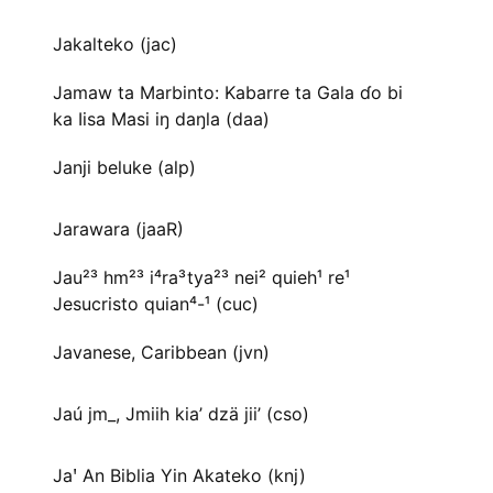
Jakalteko (jac)
Jamaw ta Marbinto: Kabarre ta Gala ɗo bi
ka Iisa Masi iŋ daŋla (daa)
Janji beluke (alp)
Jarawara (jaaR)
Jau²³ hm²³ i⁴ra³tya²³ nei² quieh¹ re¹
Jesucristo quian⁴-¹ (cuc)
Javanese, Caribbean (jvn)
Jaú jm_, Jmiih kia’ dzä jii’ (cso)
Jaꞌ An Biblia Yin Akateko (knj)