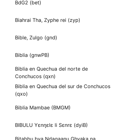
BdG2 (bet)
Biahrai Tha, Zyphe rei (zyp)
Bible, Zulgo (gnd)
Biblia (gnwPB)
Biblia en Quechua del norte de
Conchucos (qxn)
Biblia en Quechua del sur de Conchucos
(qxo)
Biblia Mambae (BMGM)
BIBULU Yɛnŋɛlɛ li Sɛnrɛ (dyiB)
Bitabbu bya Ndagaanu Ghyaka na