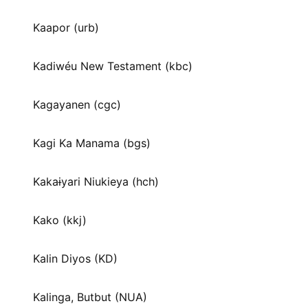
Kaapor (urb)
Kadiwéu New Testament (kbc)
Kagayanen (cgc)
Kagi Ka Manama (bgs)
Kakaɨyari Niukieya (hch)
Kako (kkj)
Kalin Diyos (KD)
Kalinga, Butbut (NUA)