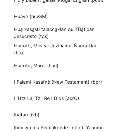
Holy Bible Nigerian Pidgin English (pcm)
Huave (huvSM)
Hua̱ xasa̱sti talacca̱xlan quinTla̱tican
Jesucristo (tos)
Huitoto, Minica: Juziñamui Ñuera Uai
(hto)
Huitoto, Murui (huu)
I Falami Kasafnè (New Testament) (bpr)
I ʼUtz Laj Tzij Re I Dios (acrC)
Ibatan (ivb)
Ibibiliya mu Shimakonde Imbodi Yaambi