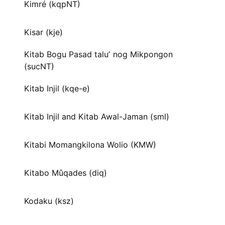
Kimré (kqpNT)
Kisar (kje)
Kitab Bogu Pasad taluʼ nog Mikpongon
(sucNT)
Kitab Injil (kqe-e)
Kitab Injil and Kitab Awal-Jaman (sml)
Kitabi Momangkilona Wolio (KMW)
Kitabo Mûqades (diq)
Kodaku (ksz)