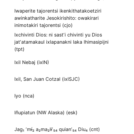
Iwaperite tajorentsi ikenkithatakoetziri
awinkatharite Jesokirishito: owakirari
inimotakiri tajorentsi (cjo)
Ixchivinti Dios: ni sastʼi chivinti yu Dios
jatʼatamakaul ixlapanakni laka lhimasipijni
(tpt)
Ixil Nebaj (ixlN)
Ixil, San Juan Cotzal (ixlSJC)
Iyo (nca)
Iñupiatun (NW Alaska) (esk)
Jag₁ ʼmɨ́₂ a₂ma₂lɨʼ₅₄ quianʼ₅₄ Diu₄ (cnt)