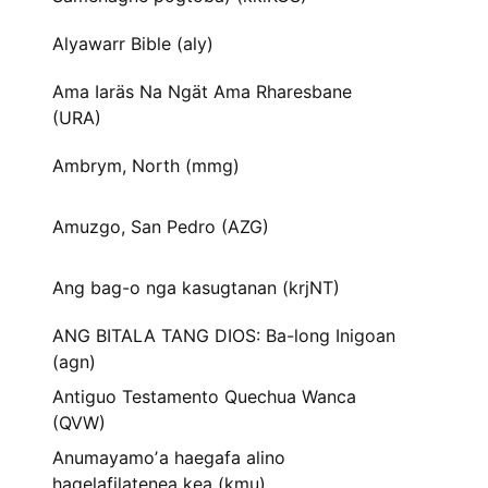
Alyawarr Bible (aly)
Ama Iaräs Na Ngät Ama Rharesbane
(URA)
Ambrym, North (mmg)
Amuzgo, San Pedro (AZG)
Ang bag-o nga kasugtanan (krjNT)
ANG BITALA TANG DIOS: Ba-long Inigoan
(agn)
Antiguo Testamento Quechua Wanca
(QVW)
Anumayamoʼa haegafa alino
hagelafilatenea kea (kmu)