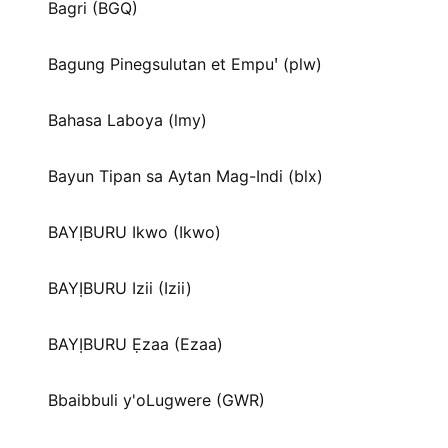
Bagri (BGQ)
Bagung Pinegsulutan et Empuꞌ (plw)
Bahasa Laboya (lmy)
Bayun Tipan sa Aytan Mag-Indi (blx)
BAYỊBURU Ikwo (Ikwo)
BAYỊBURU Izii (Izii)
BAYỊBURU Ẹzaa (Ezaa)
Bbaibbuli y'oLugwere (GWR)