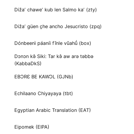
Dižaʼ chaweʼ kub len Salmo kaʼ (zty)
Dižaʼ güen c̱he ancho Jesucristo (zpq)
Dónbeenì páaníi fĩnle vũahṹ (box)
Dɔnɔn kə̂ Siki: Tar kə̂ aw arə təbbə
(KabbaDkS)
EBƆRƐ BE KAWƆL (GJNb)
Echilaano Chiyayaya (tbt)
Egyptian Arabic Translation (EAT)
Eipomek (EIPA)