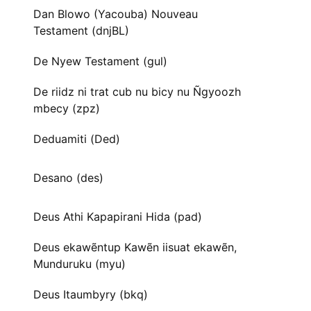
Dan Blowo (Yacouba) Nouveau
Testament (dnjBL)
De Nyew Testament (gul)
De riidz ni trat cub nu bicy nu Ñgyoozh
mbecy (zpz)
Deduamiti (Ded)
Desano (des)
Deus Athi Kapapirani Hida (pad)
Deus ekawẽntup Kawẽn iisuat ekawẽn,
Munduruku (myu)
Deus Itaumbyry (bkq)