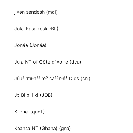
jivən səndesh (mai)
Jola-Kasa (cskDBL)
Jonáa (Jonáa)
Jula NT of Côte d’Ivoire (dyu)
Júu² 'mɨɨn³² 'e³ ca²³ŋɨń² Dios (cnl)
Jɔ Biibili ki (JOB)
K'iche' (qucT)
Kaansa NT (Ghana) (gna)