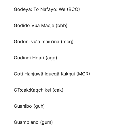
Godeya: To Nafayo: We (BCO)
Godido Vua Maeje (bbb)
Godoni vuʼa maiuʼina (mcq)
Godɨndɨ Hoafɨ (agg)
Goti Hanjuwä Iqueqä Kukŋui (MCR)
GT:cak:Kaqchikel (cak)
Guahibo (guh)
Guambiano (gum)