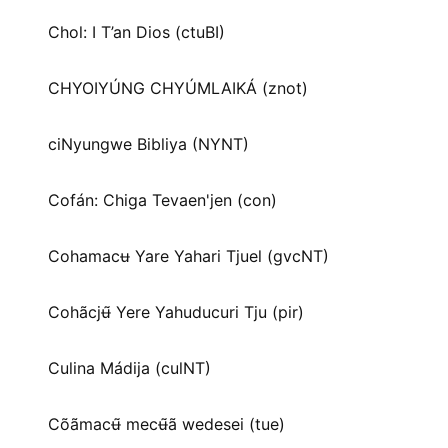
Chol: I T’an Dios (ctuBI)
CHYOIYÚNG CHYÚMLAIKÁ (znot)
ciNyungwe Bibliya (NYNT)
Cofán: Chiga Tevaen'jen (con)
Cohamacʉ Yare Yahari Tjuel (gvcNT)
Cohãcjʉ̃ Yere Yahuducuri Tju (pir)
Culina Mádija (culNT)
Cõãmacʉ̃ mecʉ̃ã wedesei (tue)