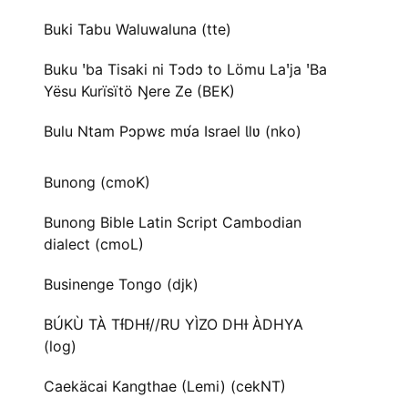
Buki Tabu Waluwaluna (tte)
Buku ꞌba Tisaki ni Tɔdɔ to Lömu Laꞌja ꞌBa
Yësu Kurïsïtö Ŋere Ze (BEK)
Bulu Ntam Pɔpwɛ mʋ́a Israel Ɩlʋ (nko)
Bunong (cmoK)
Bunong Bible Latin Script Cambodian
dialect (cmoL)
Businenge Tongo (djk)
BÚKÙ TÀ TƗ́DHƗ́//RU YÌZO DHƗ ÀDHYA
(log)
Caekäcai Kangthae (Lemi) (cekNT)