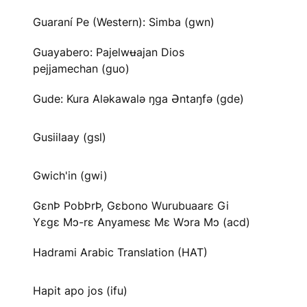
Guaraní Pe (Western): Simba (gwn)
Guayabero: Pajelwʉajan Dios
pejjamechan (guo)
Gude: Kura Aləkawalə ŋga Əntaŋfə (gde)
Gusiilaay (gsl)
Gwich'in (gwi)
GɛnÞ PobÞrÞ, Gɛbono Wurubuaarɛ Gi
Yɛgɛ Mɔ-rɛ Anyamesɛ Mɛ Wɔra Mɔ (acd)
Hadrami Arabic Translation (HAT)
Hapit apo jos (ifu)