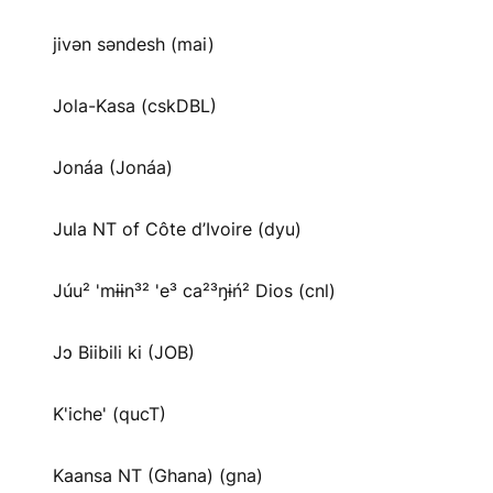
jivən səndesh (mai)
Jola-Kasa (cskDBL)
Jonáa (Jonáa)
Jula NT of Côte d’Ivoire (dyu)
Júu² 'mɨɨn³² 'e³ ca²³ŋɨń² Dios (cnl)
Jɔ Biibili ki (JOB)
K'iche' (qucT)
Kaansa NT (Ghana) (gna)