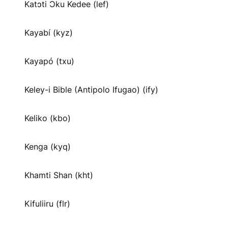
Katɔti Ɔku Kedee (lef)
Kayabí (kyz)
Kayapó (txu)
Keley-i Bible (Antipolo Ifugao) (ify)
Keliko (kbo)
Kenga (kyq)
Khamti Shan (kht)
Kifuliiru (flr)