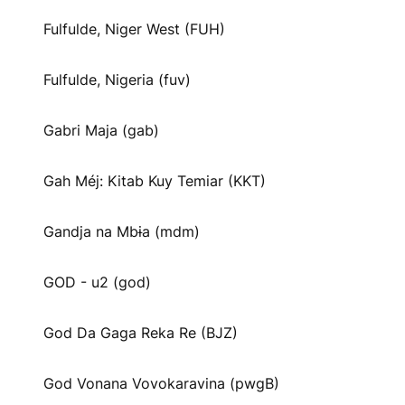
Fulfulde, Niger West (FUH)
Fulfulde, Nigeria (fuv)
Gabri Maja (gab)
Gah Méj: Kitab Kuy Temiar (KKT)
Gandja na Mbɨa (mdm)
GOD - u2 (god)
God Da Gaga Reka Re (BJZ)
God Vonana Vovokaravina (pwgB)