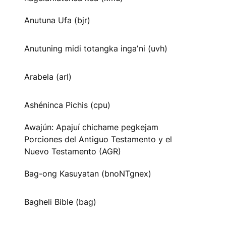
Anutuna Ufa (bjr)
Anutuning midi totangka ingaʼni (uvh)
Arabela (arl)
Ashéninca Pichis (cpu)
Awajún: Apajuí chichame pegkejam
Porciones del Antiguo Testamento y el
Nuevo Testamento (AGR)
Bag-ong Kasuyatan (bnoNTgnex)
Bagheli Bible (bag)