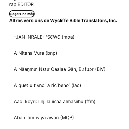
rap EDITOR
Llegeix-ne més
Altres versions de Wycliffe Bible Translators, Inc.
-JAN ꞌNRALE- ꞌSƐWƐ (moa)
A Nitana Vure (bnp)
A Nãaŋmɩn Nɛtɩr Oaalaa Gãn, Bɩrfʊɔr (BIV)
A quet u tʼʌnoʼ a ricʼbenoʼ (lac)
Aadi keyri: linjiila iisaa almasiihu (ffm)
Aban 'am wiya awan (MQB)