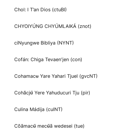
Chol: I T’an Dios (ctuBI)
CHYOIYÚNG CHYÚMLAIKÁ (znot)
ciNyungwe Bibliya (NYNT)
Cofán: Chiga Tevaen'jen (con)
Cohamacʉ Yare Yahari Tjuel (gvcNT)
Cohãcjʉ̃ Yere Yahuducuri Tju (pir)
Culina Mádija (culNT)
Cõãmacʉ̃ mecʉ̃ã wedesei (tue)