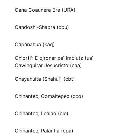
Cana Coaunera Ere (URA)
Candoshi-Shapra (cbu)
Capanahua (kaq)
Ch'orti': E ojroner xeʼ imbʼutz tuaʼ
Cawinquirar Jesucristo (caa)
Chayahuita (Shahui) (cbt)
Chinantec, Comaltepec (cco)
Chinantec, Lealao (cle)
Chinantec, Palantla (cpa)