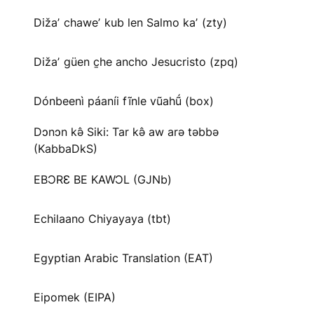
Dižaʼ chaweʼ kub len Salmo kaʼ (zty)
Dižaʼ güen c̱he ancho Jesucristo (zpq)
Dónbeenì páaníi fĩnle vũahṹ (box)
Dɔnɔn kə̂ Siki: Tar kə̂ aw arə təbbə
(KabbaDkS)
EBƆRƐ BE KAWƆL (GJNb)
Echilaano Chiyayaya (tbt)
Egyptian Arabic Translation (EAT)
Eipomek (EIPA)