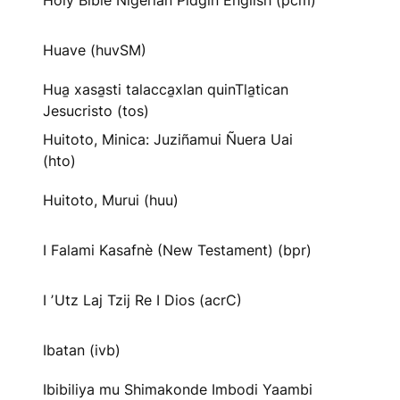
Holy Bible Nigerian Pidgin English (pcm)
Huave (huvSM)
Hua̱ xasa̱sti talacca̱xlan quinTla̱tican
Jesucristo (tos)
Huitoto, Minica: Juziñamui Ñuera Uai
(hto)
Huitoto, Murui (huu)
I Falami Kasafnè (New Testament) (bpr)
I ʼUtz Laj Tzij Re I Dios (acrC)
Ibatan (ivb)
Ibibiliya mu Shimakonde Imbodi Yaambi