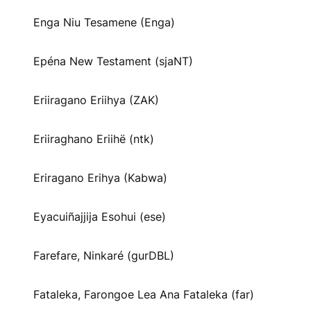
Enga Niu Tesamene (Enga)
Epéna New Testament (sjaNT)
Eriiragano Eriihya (ZAK)
Eriiraghano Eriihë (ntk)
Eriragano Erihya (Kabwa)
Eyacuiñajjija Esohui (ese)
Farefare, Ninkaré (gurDBL)
Fataleka, Farongoe Lea Ana Fataleka (far)