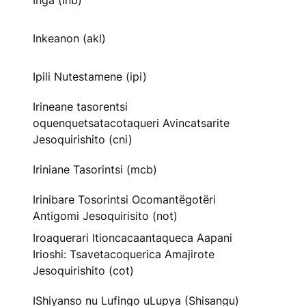
Inga (inb)
Inkeanon (akl)
Ipili Nutestamene (ipi)
Irineane tasorentsi
oquenquetsatacotaqueri Avincatsarite
Jesoquirishito (cni)
Iriniane Tasorintsi (mcb)
Irinibare Tosorintsi Ocomantëgotëri
Antigomi Jesoquirisito (not)
Iroaquerari Itioncacaantaqueca Aapani
Irioshi: Tsavetacoquerica Amajirote
Jesoquirishito (cot)
IShiyanso nu Lufingo uLupya (Shisangu)