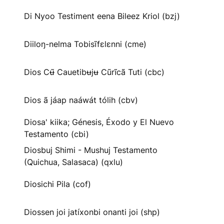
Di Nyoo Testiment eena Bileez Kriol (bzj)
Diiloŋ-nelma Tobisĩfɛlɛnni (cme)
Dios Cʉ̃ Cauetibʉjʉ Cũrĩcã Tuti (cbc)
Dios ã jáap naáwát tólih (cbv)
Diosa' kiika; Génesis, Éxodo y El Nuevo
Testamento (cbi)
Diosbuj Shimi - Mushuj Testamento
(Quichua, Salasaca) (qxlu)
Diosichi Pila (cof)
Diossen joi jatíxonbi onanti joi (shp)