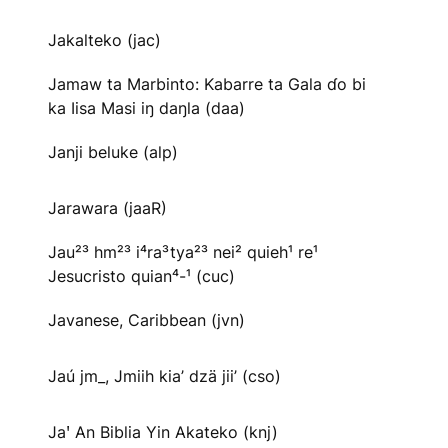
Jakalteko (jac)
Jamaw ta Marbinto: Kabarre ta Gala ɗo bi
ka Iisa Masi iŋ daŋla (daa)
Janji beluke (alp)
Jarawara (jaaR)
Jau²³ hm²³ i⁴ra³tya²³ nei² quieh¹ re¹
Jesucristo quian⁴-¹ (cuc)
Javanese, Caribbean (jvn)
Jaú jm_, Jmiih kia’ dzä jii’ (cso)
Jaꞌ An Biblia Yin Akateko (knj)