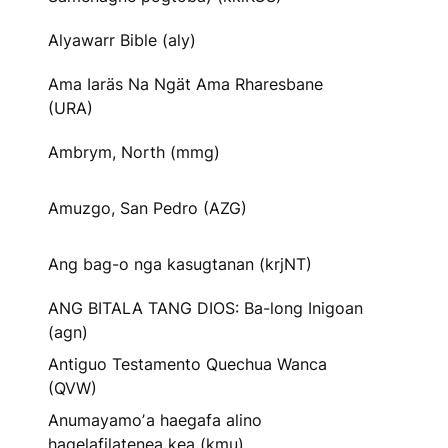
Alyawarr Bible (aly)
Ama Iaräs Na Ngät Ama Rharesbane
(URA)
Ambrym, North (mmg)
Amuzgo, San Pedro (AZG)
Ang bag-o nga kasugtanan (krjNT)
ANG BITALA TANG DIOS: Ba-long Inigoan
(agn)
Antiguo Testamento Quechua Wanca
(QVW)
Anumayamoʼa haegafa alino
hagelafilatenea kea (kmu)