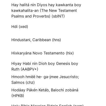
Hay halitá nin Diyos hay kawkanta boy
kawkahalita-an (The New Testament
Psalms and Proverbs) (sblNT)
Hdi (xed)
Hindustani, Caribbean (hns)
Hixkaryána Novo Testamento (hix)
Hiyay Habi nin Dioh boy Genesis boy
Ruth (AABPV+)
Hmooh hmëë he- ga-jmee Jesucristo;
Salmos (chz)
Hodáay Pákén Ketáb, Balochi zobáná
(HPKB)