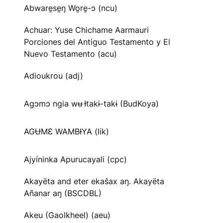
Abware̱se̱ŋ Wo̱re̱-ɔ (ncu)
Achuar: Yuse Chichame Aarmauri
Porciones del Antiguo Testamento y El
Nuevo Testamento (acu)
Adioukrou (adj)
Agɔmɔ ngia wʉ Ɨtakɨ-takɨ (BudKoya)
AGɄMƐ WAMBƗYA (lik)
Ajyíninka Apurucayali (cpc)
Akayëta and eter ekaŝax aŋ. Akayëta
Añanar aŋ (BSCDBL)
Akeu (Gaolkheel) (aeu)