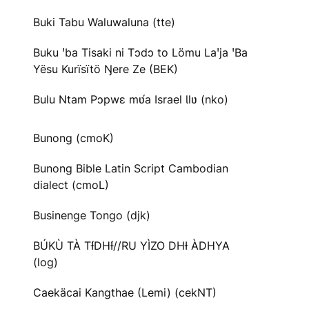
Buki Tabu Waluwaluna (tte)
Buku ꞌba Tisaki ni Tɔdɔ to Lömu Laꞌja ꞌBa
Yësu Kurïsïtö Ŋere Ze (BEK)
Bulu Ntam Pɔpwɛ mʋ́a Israel Ɩlʋ (nko)
Bunong (cmoK)
Bunong Bible Latin Script Cambodian
dialect (cmoL)
Businenge Tongo (djk)
BÚKÙ TÀ TƗ́DHƗ́//RU YÌZO DHƗ ÀDHYA
(log)
Caekäcai Kangthae (Lemi) (cekNT)