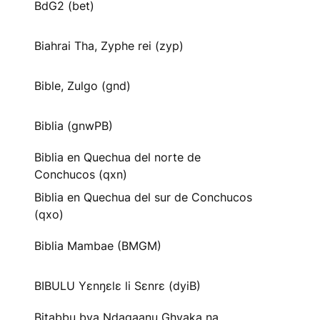
BdG2 (bet)
Biahrai Tha, Zyphe rei (zyp)
Bible, Zulgo (gnd)
Biblia (gnwPB)
Biblia en Quechua del norte de
Conchucos (qxn)
Biblia en Quechua del sur de Conchucos
(qxo)
Biblia Mambae (BMGM)
BIBULU Yɛnŋɛlɛ li Sɛnrɛ (dyiB)
Bitabbu bya Ndagaanu Ghyaka na