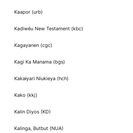
Kaapor (urb)
Kadiwéu New Testament (kbc)
Kagayanen (cgc)
Kagi Ka Manama (bgs)
Kakaɨyari Niukieya (hch)
Kako (kkj)
Kalin Diyos (KD)
Kalinga, Butbut (NUA)