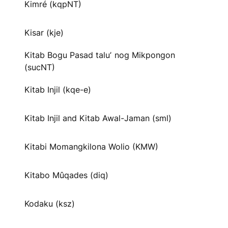
Kimré (kqpNT)
Kisar (kje)
Kitab Bogu Pasad taluʼ nog Mikpongon
(sucNT)
Kitab Injil (kqe-e)
Kitab Injil and Kitab Awal-Jaman (sml)
Kitabi Momangkilona Wolio (KMW)
Kitabo Mûqades (diq)
Kodaku (ksz)