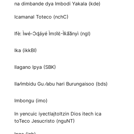
na dimbande dya Imbodi Yakala (kde)
Icamanal Toteco (nchC)
Ifè: Ìwé-Ɔ̀ɖáyé Ìmↄl̀ɛ̀-Ìk̀ã́ã̀nyì (ngl)
Ika (ikkBI)
Ilagano Ipya (SBK)
Ila⁄imbidu Gu ⁄abu hari Burungaisoo (bds)
Imbongu (imo)
In yencuic iyectlajtoltzin Dios itech ica
toTeco Jesucristo (nguNT)