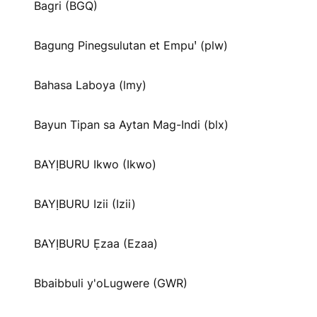
Bagri (BGQ)
Bagung Pinegsulutan et Empuꞌ (plw)
Bahasa Laboya (lmy)
Bayun Tipan sa Aytan Mag-Indi (blx)
BAYỊBURU Ikwo (Ikwo)
BAYỊBURU Izii (Izii)
BAYỊBURU Ẹzaa (Ezaa)
Bbaibbuli y'oLugwere (GWR)