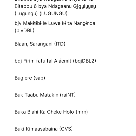
Bitabbu 6 bya Ndagaanu Gi̱gu̱lu̱u̱su̱
(Lugungu) (LUGUNGU)
bjv Makɨtɨbɨ lə Luwə kɨ ta Nangɨnda
(bjvDBL)
Blaan, Sarangani (ITD)
bqj Firim fafu fal Aláemit (bqjDBL2)
Buglere (sab)
Buk Taabu Matakin (raiNT)
Buka Blahi Ka Cheke Holo (mrn)
Buki Kimaasabaina (GVS)