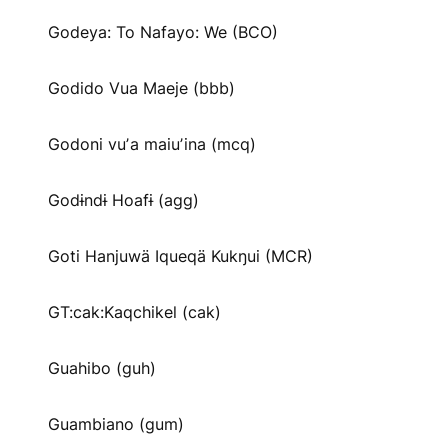
Godeya: To Nafayo: We (BCO)
Godido Vua Maeje (bbb)
Godoni vuʼa maiuʼina (mcq)
Godɨndɨ Hoafɨ (agg)
Goti Hanjuwä Iqueqä Kukŋui (MCR)
GT:cak:Kaqchikel (cak)
Guahibo (guh)
Guambiano (gum)