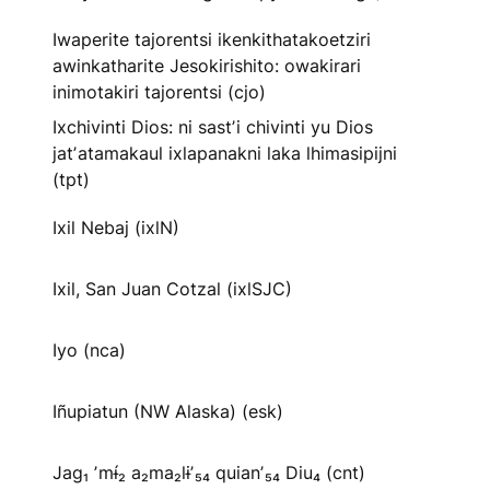
Iwaperite tajorentsi ikenkithatakoetziri
awinkatharite Jesokirishito: owakirari
inimotakiri tajorentsi (cjo)
Ixchivinti Dios: ni sastʼi chivinti yu Dios
jatʼatamakaul ixlapanakni laka lhimasipijni
(tpt)
Ixil Nebaj (ixlN)
Ixil, San Juan Cotzal (ixlSJC)
Iyo (nca)
Iñupiatun (NW Alaska) (esk)
Jag₁ ʼmɨ́₂ a₂ma₂lɨʼ₅₄ quianʼ₅₄ Diu₄ (cnt)