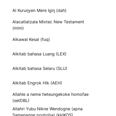
Al Kuruŋyen Mere Igiŋ (dah)
Alacatlatzala Mixtec New Testament
(mim)
Alkawal Kesal (fuq)
Alkitab bahasa Luang (LEX)
Alkitab bahasa Selaru (SLU)
Alkitab Engrok Hik (AEH)
Allahle a neme heteungekoke homofae
(setDBL)
Allahri Yubu Nikne Wendogne (apna
Samenagne pogtoba) (kklKOS)