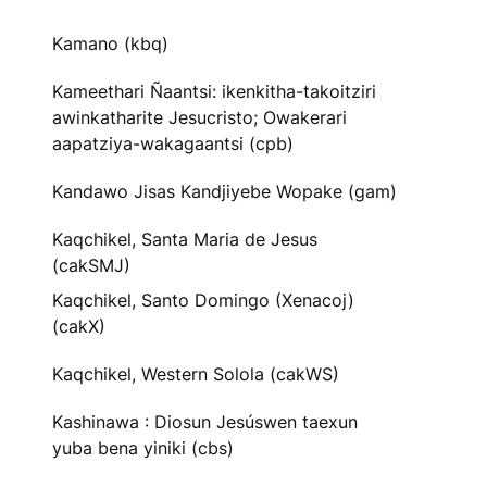
Kamano (kbq)
Kameethari Ñaantsi: ikenkitha-takoitziri
awinkatharite Jesucristo; Owakerari
aapatziya-wakagaantsi (cpb)
Kandawo Jisas Kandjiyebe Wopake (gam)
Kaqchikel, Santa Maria de Jesus
(cakSMJ)
Kaqchikel, Santo Domingo (Xenacoj)
(cakX)
Kaqchikel, Western Solola (cakWS)
Kashinawa : Diosun Jesúswen taexun
yuba bena yiniki (cbs)