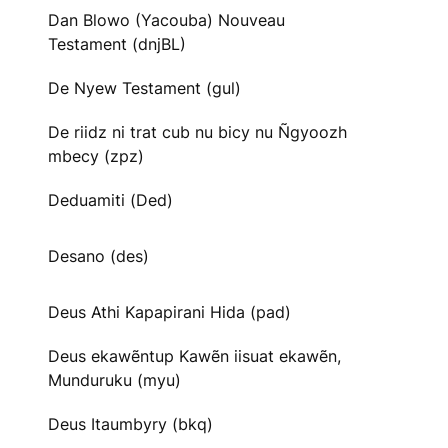
Dan Blowo (Yacouba) Nouveau
Testament (dnjBL)
De Nyew Testament (gul)
De riidz ni trat cub nu bicy nu Ñgyoozh
mbecy (zpz)
Deduamiti (Ded)
Desano (des)
Deus Athi Kapapirani Hida (pad)
Deus ekawẽntup Kawẽn iisuat ekawẽn,
Munduruku (myu)
Deus Itaumbyry (bkq)