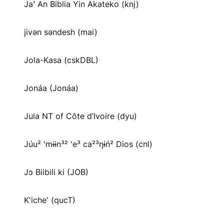
Jaꞌ An Biblia Yin Akateko (knj)
jivən səndesh (mai)
Jola-Kasa (cskDBL)
Jonáa (Jonáa)
Jula NT of Côte d’Ivoire (dyu)
Júu² 'mɨɨn³² 'e³ ca²³ŋɨń² Dios (cnl)
Jɔ Biibili ki (JOB)
K'iche' (qucT)