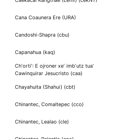
Caekäcai Kangthae (Lemi) (cekNT)
Cana Coaunera Ere (URA)
Candoshi-Shapra (cbu)
Capanahua (kaq)
Ch'orti': E ojroner xeʼ imbʼutz tuaʼ
Cawinquirar Jesucristo (caa)
Chayahuita (Shahui) (cbt)
Chinantec, Comaltepec (cco)
Chinantec, Lealao (cle)