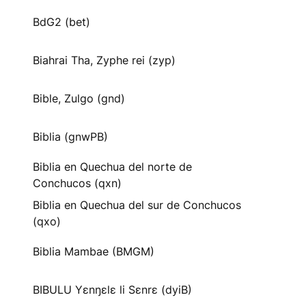
BdG2 (bet)
Biahrai Tha, Zyphe rei (zyp)
Bible, Zulgo (gnd)
Biblia (gnwPB)
Biblia en Quechua del norte de
Conchucos (qxn)
Biblia en Quechua del sur de Conchucos
(qxo)
Biblia Mambae (BMGM)
BIBULU Yɛnŋɛlɛ li Sɛnrɛ (dyiB)