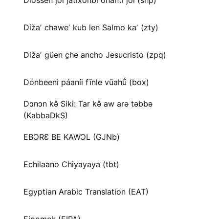
Diossen joi jatíxonbi onanti joi (shp)
Dižaʼ chaweʼ kub len Salmo kaʼ (zty)
Dižaʼ güen c̱he ancho Jesucristo (zpq)
Dónbeenì páaníi fĩnle vũahṹ (box)
Dɔnɔn kə̂ Siki: Tar kə̂ aw arə təbbə
(KabbaDkS)
EBƆRƐ BE KAWƆL (GJNb)
Echilaano Chiyayaya (tbt)
Egyptian Arabic Translation (EAT)