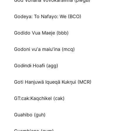
God Vonana Vovokaravina (pwgB)
Godeya: To Nafayo: We (BCO)
Godido Vua Maeje (bbb)
Godoni vuʼa maiuʼina (mcq)
Godɨndɨ Hoafɨ (agg)
Goti Hanjuwä Iqueqä Kukŋui (MCR)
GT:cak:Kaqchikel (cak)
Guahibo (guh)