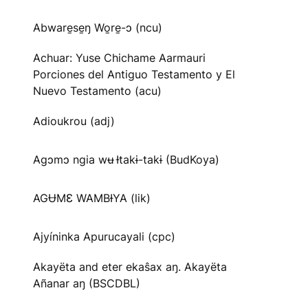
Abware̱se̱ŋ Wo̱re̱-ɔ (ncu)
Achuar: Yuse Chichame Aarmauri
Porciones del Antiguo Testamento y El
Nuevo Testamento (acu)
Adioukrou (adj)
Agɔmɔ ngia wʉ Ɨtakɨ-takɨ (BudKoya)
AGɄMƐ WAMBƗYA (lik)
Ajyíninka Apurucayali (cpc)
Akayëta and eter ekaŝax aŋ. Akayëta
Añanar aŋ (BSCDBL)