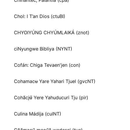
Chinantec, Palantla (cpa)
Chol: I T’an Dios (ctuBI)
CHYOIYÚNG CHYÚMLAIKÁ (znot)
ciNyungwe Bibliya (NYNT)
Cofán: Chiga Tevaen'jen (con)
Cohamacʉ Yare Yahari Tjuel (gvcNT)
Cohãcjʉ̃ Yere Yahuducuri Tju (pir)
Culina Mádija (culNT)