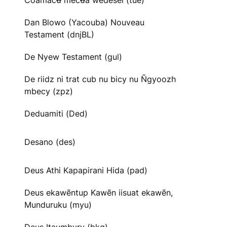
Cõãmacʉ̃ mecʉ̃ã wedesei (tue)
Dan Blowo (Yacouba) Nouveau
Testament (dnjBL)
De Nyew Testament (gul)
De riidz ni trat cub nu bicy nu Ñgyoozh
mbecy (zpz)
Deduamiti (Ded)
Desano (des)
Deus Athi Kapapirani Hida (pad)
Deus ekawẽntup Kawẽn iisuat ekawẽn,
Munduruku (myu)