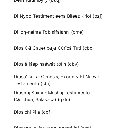
Deus Itaumbyry (bkq)
Di Nyoo Testiment eena Bileez Kriol (bzj)
Diiloŋ-nelma Tobisĩfɛlɛnni (cme)
Dios Cʉ̃ Cauetibʉjʉ Cũrĩcã Tuti (cbc)
Dios ã jáap naáwát tólih (cbv)
Diosa' kiika; Génesis, Éxodo y El Nuevo
Testamento (cbi)
Diosbuj Shimi - Mushuj Testamento
(Quichua, Salasaca) (qxlu)
Diosichi Pila (cof)