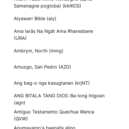
Samenagne pogtoba) (kklKOS)
Alyawarr Bible (aly)
Ama Iaräs Na Ngät Ama Rharesbane
(URA)
Ambrym, North (mmg)
Amuzgo, San Pedro (AZG)
Ang bag-o nga kasugtanan (krjNT)
ANG BITALA TANG DIOS: Ba-long Inigoan
(agn)
Antiguo Testamento Quechua Wanca
(QVW)
Anumayamoʼa haegafa alino