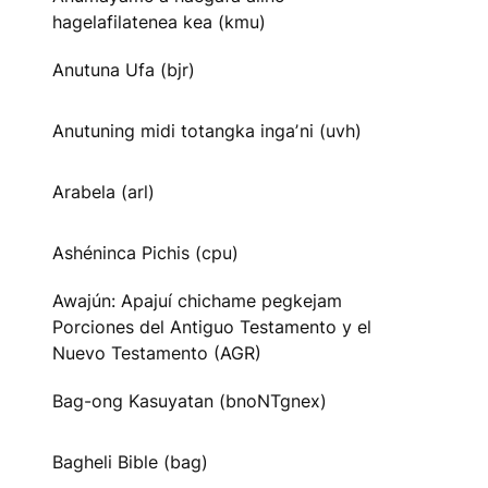
hagelafilatenea kea (kmu)
Anutuna Ufa (bjr)
Anutuning midi totangka ingaʼni (uvh)
Arabela (arl)
Ashéninca Pichis (cpu)
Awajún: Apajuí chichame pegkejam
Porciones del Antiguo Testamento y el
Nuevo Testamento (AGR)
Bag-ong Kasuyatan (bnoNTgnex)
Bagheli Bible (bag)