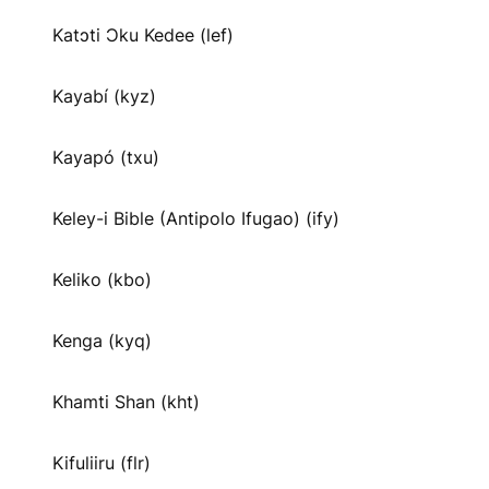
Katɔti Ɔku Kedee (lef)
Kayabí (kyz)
Kayapó (txu)
Keley-i Bible (Antipolo Ifugao) (ify)
Keliko (kbo)
Kenga (kyq)
Khamti Shan (kht)
Kifuliiru (flr)