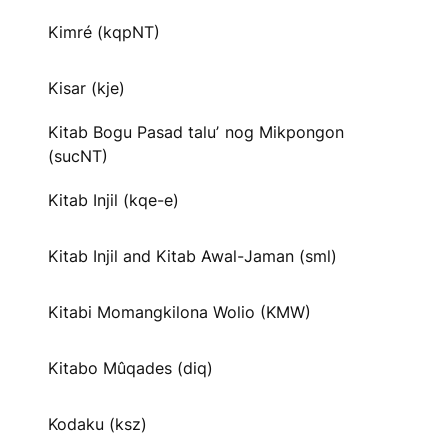
Kimré (kqpNT)
Kisar (kje)
Kitab Bogu Pasad taluʼ nog Mikpongon
(sucNT)
Kitab Injil (kqe-e)
Kitab Injil and Kitab Awal-Jaman (sml)
Kitabi Momangkilona Wolio (KMW)
Kitabo Mûqades (diq)
Kodaku (ksz)