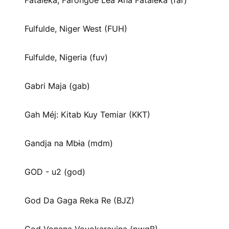
Fataleka, Farongoe Lea Ana Fataleka (far)
Fulfulde, Niger West (FUH)
Fulfulde, Nigeria (fuv)
Gabri Maja (gab)
Gah Méj: Kitab Kuy Temiar (KKT)
Gandja na Mbɨa (mdm)
GOD - u2 (god)
God Da Gaga Reka Re (BJZ)