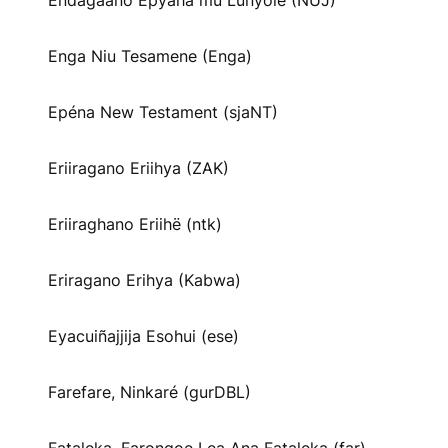
Endagaano Epyaha mu Lunyole (NUJ)
Enga Niu Tesamene (Enga)
Epéna New Testament (sjaNT)
Eriiragano Eriihya (ZAK)
Eriiraghano Eriihë (ntk)
Eriragano Erihya (Kabwa)
Eyacuiñajjija Esohui (ese)
Farefare, Ninkaré (gurDBL)