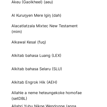
Akeu (Gaolkheel) (aeu)
Al Kuruŋyen Mere Igiŋ (dah)
Alacatlatzala Mixtec New Testament
(mim)
Alkawal Kesal (fuq)
Alkitab bahasa Luang (LEX)
Alkitab bahasa Selaru (SLU)
Alkitab Engrok Hik (AEH)
Allahle a neme heteungekoke homofae
(setDBL)
Allahri Yubu Nikne Wendogne (apna