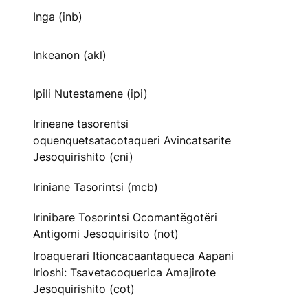
Inga (inb)
Inkeanon (akl)
Ipili Nutestamene (ipi)
Irineane tasorentsi
oquenquetsatacotaqueri Avincatsarite
Jesoquirishito (cni)
Iriniane Tasorintsi (mcb)
Irinibare Tosorintsi Ocomantëgotëri
Antigomi Jesoquirisito (not)
Iroaquerari Itioncacaantaqueca Aapani
Irioshi: Tsavetacoquerica Amajirote
Jesoquirishito (cot)