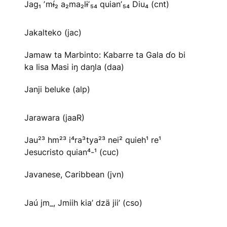
Jag₁ ʼmɨ́₂ a₂ma₂lɨʼ₅₄ quianʼ₅₄ Diu₄ (cnt)
Jakalteko (jac)
Jamaw ta Marbinto: Kabarre ta Gala ɗo bi
ka Iisa Masi iŋ daŋla (daa)
Janji beluke (alp)
Jarawara (jaaR)
Jau²³ hm²³ i⁴ra³tya²³ nei² quieh¹ re¹
Jesucristo quian⁴-¹ (cuc)
Javanese, Caribbean (jvn)
Jaú jm_, Jmiih kia’ dzä jii’ (cso)