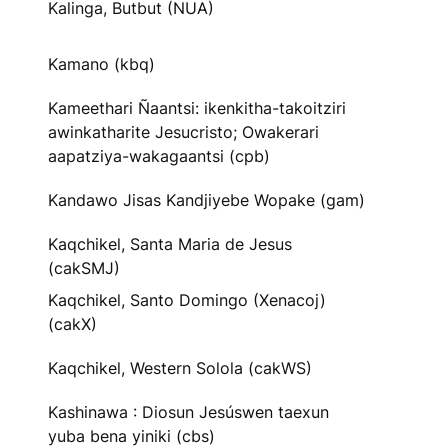
Kalinga, Butbut (NUA)
Kamano (kbq)
Kameethari Ñaantsi: ikenkitha-takoitziri
awinkatharite Jesucristo; Owakerari
aapatziya-wakagaantsi (cpb)
Kandawo Jisas Kandjiyebe Wopake (gam)
Kaqchikel, Santa Maria de Jesus
(cakSMJ)
Kaqchikel, Santo Domingo (Xenacoj)
(cakX)
Kaqchikel, Western Solola (cakWS)
Kashinawa : Diosun Jesúswen taexun
yuba bena yiniki (cbs)