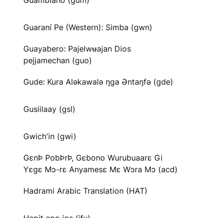
Guambiano (gum)
Guaraní Pe (Western): Simba (gwn)
Guayabero: Pajelwʉajan Dios
pejjamechan (guo)
Gude: Kura Aləkawalə ŋga Əntaŋfə (gde)
Gusiilaay (gsl)
Gwich'in (gwi)
GɛnÞ PobÞrÞ, Gɛbono Wurubuaarɛ Gi
Yɛgɛ Mɔ-rɛ Anyamesɛ Mɛ Wɔra Mɔ (acd)
Hadrami Arabic Translation (HAT)