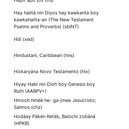
Hapit apo jos (ifu)
Hay halitá nin Diyos hay kawkanta boy
kawkahalita-an (The New Testament
Psalms and Proverbs) (sblNT)
Hdi (xed)
Hindustani, Caribbean (hns)
Hixkaryána Novo Testamento (hix)
Hiyay Habi nin Dioh boy Genesis boy
Ruth (AABPV+)
Hmooh hmëë he- ga-jmee Jesucristo;
Salmos (chz)
Hodáay Pákén Ketáb, Balochi zobáná
(HPKB)