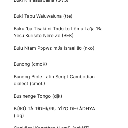
Buki Kimaasabaina (GVS)
Buki Tabu Waluwaluna (tte)
Buku ꞌba Tisaki ni Tɔdɔ to Lömu Laꞌja ꞌBa
Yësu Kurïsïtö Ŋere Ze (BEK)
Bulu Ntam Pɔpwɛ mʋ́a Israel Ɩlʋ (nko)
Bunong (cmoK)
Bunong Bible Latin Script Cambodian
dialect (cmoL)
Businenge Tongo (djk)
BÚKÙ TÀ TƗ́DHƗ́//RU YÌZO DHƗ ÀDHYA
(log)