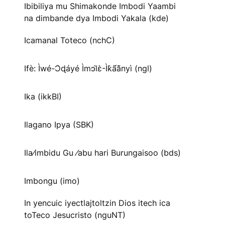
Ibibiliya mu Shimakonde Imbodi Yaambi
na dimbande dya Imbodi Yakala (kde)
Icamanal Toteco (nchC)
Ifè: Ìwé-Ɔ̀ɖáyé Ìmↄl̀ɛ̀-Ìk̀ã́ã̀nyì (ngl)
Ika (ikkBI)
Ilagano Ipya (SBK)
Ila⁄imbidu Gu ⁄abu hari Burungaisoo (bds)
Imbongu (imo)
In yencuic iyectlajtoltzin Dios itech ica
toTeco Jesucristo (nguNT)