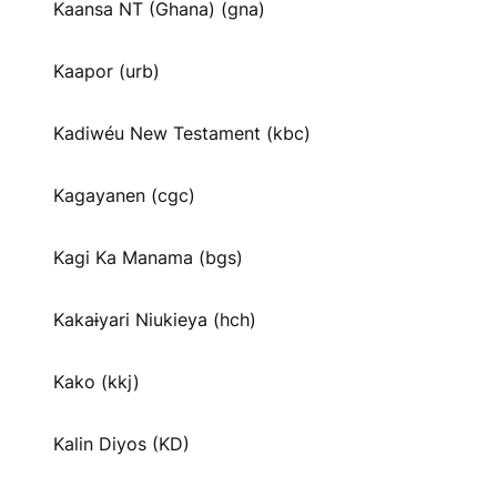
Kaansa NT (Ghana) (gna)
Kaapor (urb)
Kadiwéu New Testament (kbc)
Kagayanen (cgc)
Kagi Ka Manama (bgs)
Kakaɨyari Niukieya (hch)
Kako (kkj)
Kalin Diyos (KD)