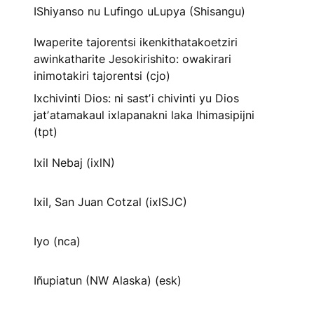
IShiyanso nu Lufingo uLupya (Shisangu)
Iwaperite tajorentsi ikenkithatakoetziri
awinkatharite Jesokirishito: owakirari
inimotakiri tajorentsi (cjo)
Ixchivinti Dios: ni sastʼi chivinti yu Dios
jatʼatamakaul ixlapanakni laka lhimasipijni
(tpt)
Ixil Nebaj (ixlN)
Ixil, San Juan Cotzal (ixlSJC)
Iyo (nca)
Iñupiatun (NW Alaska) (esk)