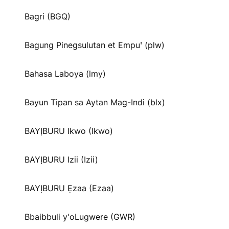
Bagri (BGQ)
Bagung Pinegsulutan et Empuꞌ (plw)
Bahasa Laboya (lmy)
Bayun Tipan sa Aytan Mag-Indi (blx)
BAYỊBURU Ikwo (Ikwo)
BAYỊBURU Izii (Izii)
BAYỊBURU Ẹzaa (Ezaa)
Bbaibbuli y'oLugwere (GWR)