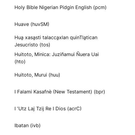
Holy Bible Nigerian Pidgin English (pcm)
Huave (huvSM)
Hua̱ xasa̱sti talacca̱xlan quinTla̱tican
Jesucristo (tos)
Huitoto, Minica: Juziñamui Ñuera Uai
(hto)
Huitoto, Murui (huu)
I Falami Kasafnè (New Testament) (bpr)
I ʼUtz Laj Tzij Re I Dios (acrC)
Ibatan (ivb)