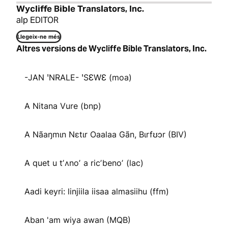
Wycliffe Bible Translators, Inc.
alp EDITOR
Llegeix-ne més
Altres versions de Wycliffe Bible Translators, Inc.
-JAN ꞌNRALE- ꞌSƐWƐ (moa)
A Nitana Vure (bnp)
A Nãaŋmɩn Nɛtɩr Oaalaa Gãn, Bɩrfʊɔr (BIV)
A quet u tʼʌnoʼ a ricʼbenoʼ (lac)
Aadi keyri: linjiila iisaa almasiihu (ffm)
Aban 'am wiya awan (MQB)