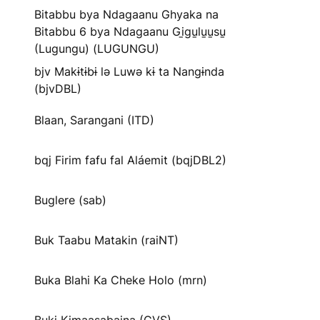
Bitabbu bya Ndagaanu Ghyaka na
Bitabbu 6 bya Ndagaanu Gi̱gu̱lu̱u̱su̱
(Lugungu) (LUGUNGU)
bjv Makɨtɨbɨ lə Luwə kɨ ta Nangɨnda
(bjvDBL)
Blaan, Sarangani (ITD)
bqj Firim fafu fal Aláemit (bqjDBL2)
Buglere (sab)
Buk Taabu Matakin (raiNT)
Buka Blahi Ka Cheke Holo (mrn)