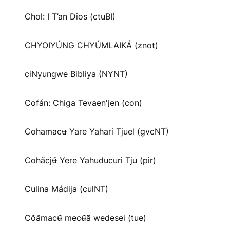
Chol: I T’an Dios (ctuBI)
CHYOIYÚNG CHYÚMLAIKÁ (znot)
ciNyungwe Bibliya (NYNT)
Cofán: Chiga Tevaen'jen (con)
Cohamacʉ Yare Yahari Tjuel (gvcNT)
Cohãcjʉ̃ Yere Yahuducuri Tju (pir)
Culina Mádija (culNT)
Cõãmacʉ̃ mecʉ̃ã wedesei (tue)