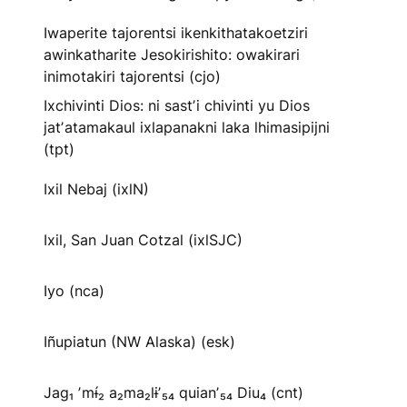
Iwaperite tajorentsi ikenkithatakoetziri
awinkatharite Jesokirishito: owakirari
inimotakiri tajorentsi (cjo)
Ixchivinti Dios: ni sastʼi chivinti yu Dios
jatʼatamakaul ixlapanakni laka lhimasipijni
(tpt)
Ixil Nebaj (ixlN)
Ixil, San Juan Cotzal (ixlSJC)
Iyo (nca)
Iñupiatun (NW Alaska) (esk)
Jag₁ ʼmɨ́₂ a₂ma₂lɨʼ₅₄ quianʼ₅₄ Diu₄ (cnt)