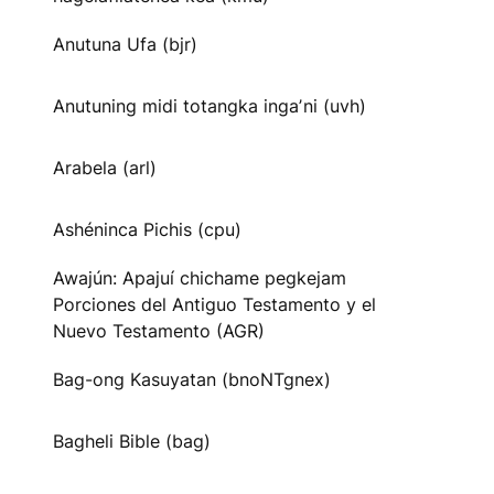
Anutuna Ufa (bjr)
Anutuning midi totangka ingaʼni (uvh)
Arabela (arl)
Ashéninca Pichis (cpu)
Awajún: Apajuí chichame pegkejam
Porciones del Antiguo Testamento y el
Nuevo Testamento (AGR)
Bag-ong Kasuyatan (bnoNTgnex)
Bagheli Bible (bag)