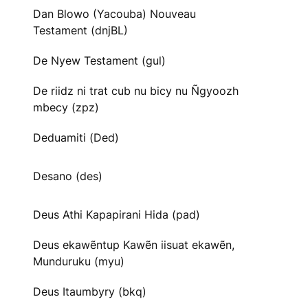
Dan Blowo (Yacouba) Nouveau
Testament (dnjBL)
De Nyew Testament (gul)
De riidz ni trat cub nu bicy nu Ñgyoozh
mbecy (zpz)
Deduamiti (Ded)
Desano (des)
Deus Athi Kapapirani Hida (pad)
Deus ekawẽntup Kawẽn iisuat ekawẽn,
Munduruku (myu)
Deus Itaumbyry (bkq)