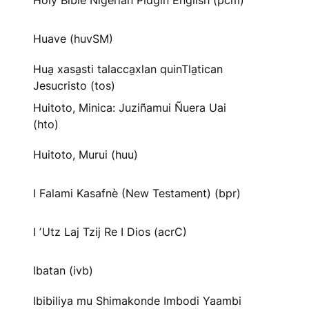
Holy Bible Nigerian Pidgin English (pcm)
Huave (huvSM)
Hua̱ xasa̱sti talacca̱xlan quinTla̱tican
Jesucristo (tos)
Huitoto, Minica: Juziñamui Ñuera Uai
(hto)
Huitoto, Murui (huu)
I Falami Kasafnè (New Testament) (bpr)
I ʼUtz Laj Tzij Re I Dios (acrC)
Ibatan (ivb)
Ibibiliya mu Shimakonde Imbodi Yaambi