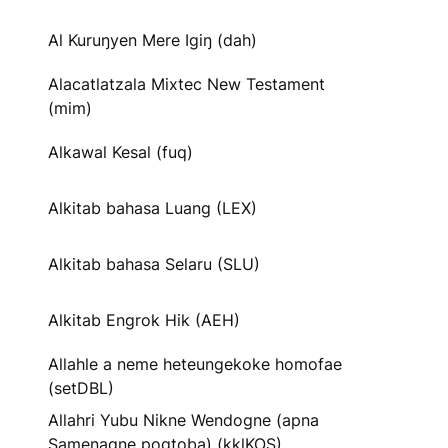
Al Kuruŋyen Mere Igiŋ (dah)
Alacatlatzala Mixtec New Testament
(mim)
Alkawal Kesal (fuq)
Alkitab bahasa Luang (LEX)
Alkitab bahasa Selaru (SLU)
Alkitab Engrok Hik (AEH)
Allahle a neme heteungekoke homofae
(setDBL)
Allahri Yubu Nikne Wendogne (apna
Samenagne pogtoba) (kklKOS)