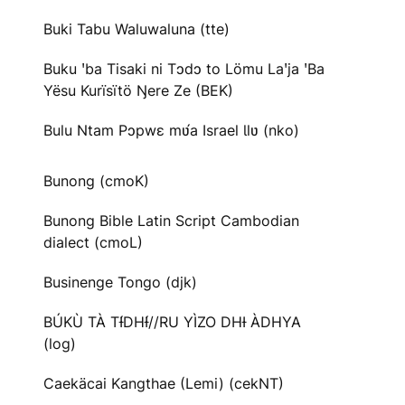
Buki Tabu Waluwaluna (tte)
Buku ꞌba Tisaki ni Tɔdɔ to Lömu Laꞌja ꞌBa
Yësu Kurïsïtö Ŋere Ze (BEK)
Bulu Ntam Pɔpwɛ mʋ́a Israel Ɩlʋ (nko)
Bunong (cmoK)
Bunong Bible Latin Script Cambodian
dialect (cmoL)
Businenge Tongo (djk)
BÚKÙ TÀ TƗ́DHƗ́//RU YÌZO DHƗ ÀDHYA
(log)
Caekäcai Kangthae (Lemi) (cekNT)