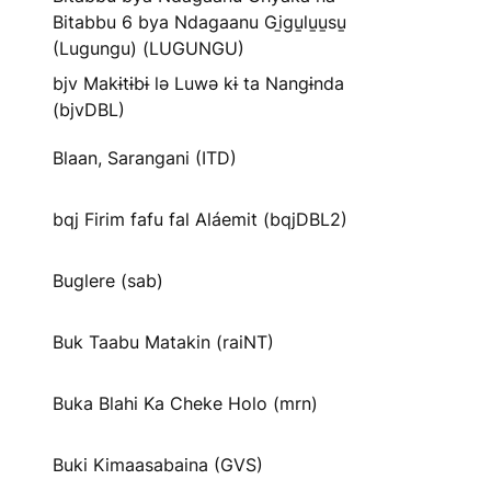
Bitabbu 6 bya Ndagaanu Gi̱gu̱lu̱u̱su̱
(Lugungu) (LUGUNGU)
bjv Makɨtɨbɨ lə Luwə kɨ ta Nangɨnda
(bjvDBL)
Blaan, Sarangani (ITD)
bqj Firim fafu fal Aláemit (bqjDBL2)
Buglere (sab)
Buk Taabu Matakin (raiNT)
Buka Blahi Ka Cheke Holo (mrn)
Buki Kimaasabaina (GVS)