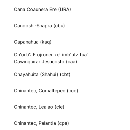
Cana Coaunera Ere (URA)
Candoshi-Shapra (cbu)
Capanahua (kaq)
Ch'orti': E ojroner xeʼ imbʼutz tuaʼ
Cawinquirar Jesucristo (caa)
Chayahuita (Shahui) (cbt)
Chinantec, Comaltepec (cco)
Chinantec, Lealao (cle)
Chinantec, Palantla (cpa)