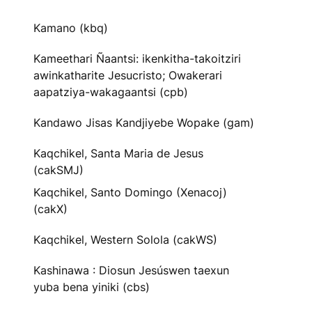
Kamano (kbq)
Kameethari Ñaantsi: ikenkitha-takoitziri
awinkatharite Jesucristo; Owakerari
aapatziya-wakagaantsi (cpb)
Kandawo Jisas Kandjiyebe Wopake (gam)
Kaqchikel, Santa Maria de Jesus
(cakSMJ)
Kaqchikel, Santo Domingo (Xenacoj)
(cakX)
Kaqchikel, Western Solola (cakWS)
Kashinawa : Diosun Jesúswen taexun
yuba bena yiniki (cbs)