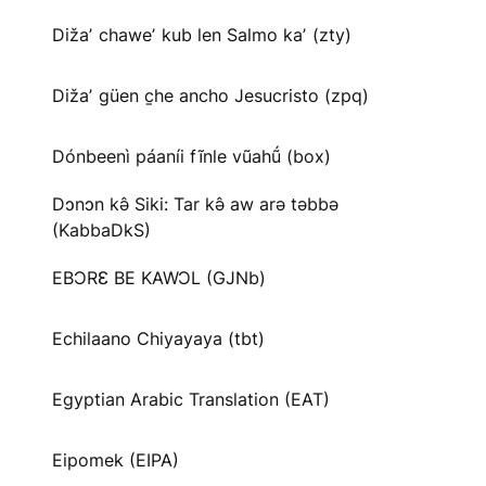
Dižaʼ chaweʼ kub len Salmo kaʼ (zty)
Dižaʼ güen c̱he ancho Jesucristo (zpq)
Dónbeenì páaníi fĩnle vũahṹ (box)
Dɔnɔn kə̂ Siki: Tar kə̂ aw arə təbbə
(KabbaDkS)
EBƆRƐ BE KAWƆL (GJNb)
Echilaano Chiyayaya (tbt)
Egyptian Arabic Translation (EAT)
Eipomek (EIPA)