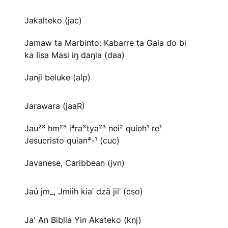
Jakalteko (jac)
Jamaw ta Marbinto: Kabarre ta Gala ɗo bi
ka Iisa Masi iŋ daŋla (daa)
Janji beluke (alp)
Jarawara (jaaR)
Jau²³ hm²³ i⁴ra³tya²³ nei² quieh¹ re¹
Jesucristo quian⁴-¹ (cuc)
Javanese, Caribbean (jvn)
Jaú jm_, Jmiih kia’ dzä jii’ (cso)
Jaꞌ An Biblia Yin Akateko (knj)