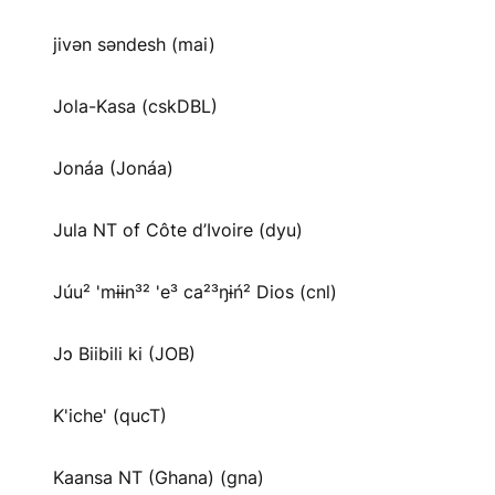
jivən səndesh (mai)
Jola-Kasa (cskDBL)
Jonáa (Jonáa)
Jula NT of Côte d’Ivoire (dyu)
Júu² 'mɨɨn³² 'e³ ca²³ŋɨń² Dios (cnl)
Jɔ Biibili ki (JOB)
K'iche' (qucT)
Kaansa NT (Ghana) (gna)