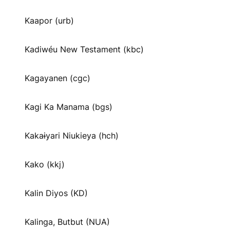
Kaapor (urb)
Kadiwéu New Testament (kbc)
Kagayanen (cgc)
Kagi Ka Manama (bgs)
Kakaɨyari Niukieya (hch)
Kako (kkj)
Kalin Diyos (KD)
Kalinga, Butbut (NUA)