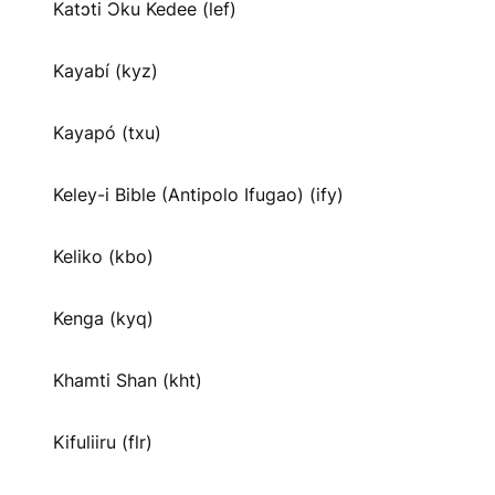
Katɔti Ɔku Kedee (lef)
Kayabí (kyz)
Kayapó (txu)
Keley-i Bible (Antipolo Ifugao) (ify)
Keliko (kbo)
Kenga (kyq)
Khamti Shan (kht)
Kifuliiru (flr)