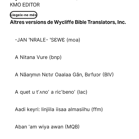
KMO EDITOR
Llegeix-ne més
Altres versions de Wycliffe Bible Translators, Inc.
-JAN ꞌNRALE- ꞌSƐWƐ (moa)
A Nitana Vure (bnp)
A Nãaŋmɩn Nɛtɩr Oaalaa Gãn, Bɩrfʊɔr (BIV)
A quet u tʼʌnoʼ a ricʼbenoʼ (lac)
Aadi keyri: linjiila iisaa almasiihu (ffm)
Aban 'am wiya awan (MQB)