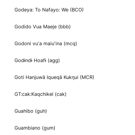
Godeya: To Nafayo: We (BCO)
Godido Vua Maeje (bbb)
Godoni vuʼa maiuʼina (mcq)
Godɨndɨ Hoafɨ (agg)
Goti Hanjuwä Iqueqä Kukŋui (MCR)
GT:cak:Kaqchikel (cak)
Guahibo (guh)
Guambiano (gum)