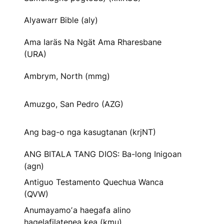
Alyawarr Bible (aly)
Ama Iaräs Na Ngät Ama Rharesbane
(URA)
Ambrym, North (mmg)
Amuzgo, San Pedro (AZG)
Ang bag-o nga kasugtanan (krjNT)
ANG BITALA TANG DIOS: Ba-long Inigoan
(agn)
Antiguo Testamento Quechua Wanca
(QVW)
Anumayamoʼa haegafa alino
hagelafilatenea kea (kmu)