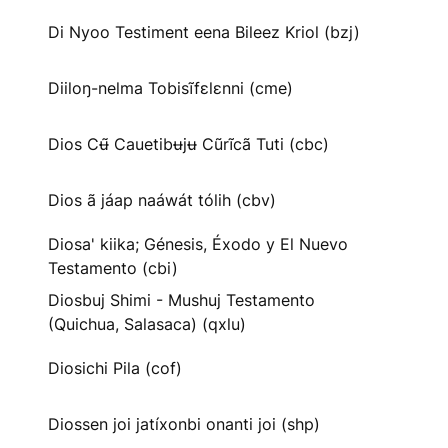
Di Nyoo Testiment eena Bileez Kriol (bzj)
Diiloŋ-nelma Tobisĩfɛlɛnni (cme)
Dios Cʉ̃ Cauetibʉjʉ Cũrĩcã Tuti (cbc)
Dios ã jáap naáwát tólih (cbv)
Diosa' kiika; Génesis, Éxodo y El Nuevo
Testamento (cbi)
Diosbuj Shimi - Mushuj Testamento
(Quichua, Salasaca) (qxlu)
Diosichi Pila (cof)
Diossen joi jatíxonbi onanti joi (shp)