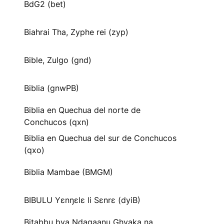
BdG2 (bet)
Biahrai Tha, Zyphe rei (zyp)
Bible, Zulgo (gnd)
Biblia (gnwPB)
Biblia en Quechua del norte de
Conchucos (qxn)
Biblia en Quechua del sur de Conchucos
(qxo)
Biblia Mambae (BMGM)
BIBULU Yɛnŋɛlɛ li Sɛnrɛ (dyiB)
Bitabbu bya Ndagaanu Ghyaka na