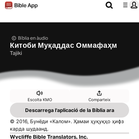
Bíblia en àudio
Китоби Муқаддас Оммафаҳм
Tajiki
Escolta KMO
Comparteix
Descarrega l'aplicació de la Bíblia ara
© 2016, Бунёди «Калом». Ҳамаи ҳуқуқҳо ҳифз
карда шудаанд.
Wycliffe Bible Translators, Inc.