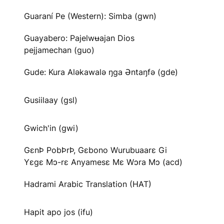
Guaraní Pe (Western): Simba (gwn)
Guayabero: Pajelwʉajan Dios
pejjamechan (guo)
Gude: Kura Aləkawalə ŋga Əntaŋfə (gde)
Gusiilaay (gsl)
Gwich'in (gwi)
GɛnÞ PobÞrÞ, Gɛbono Wurubuaarɛ Gi
Yɛgɛ Mɔ-rɛ Anyamesɛ Mɛ Wɔra Mɔ (acd)
Hadrami Arabic Translation (HAT)
Hapit apo jos (ifu)