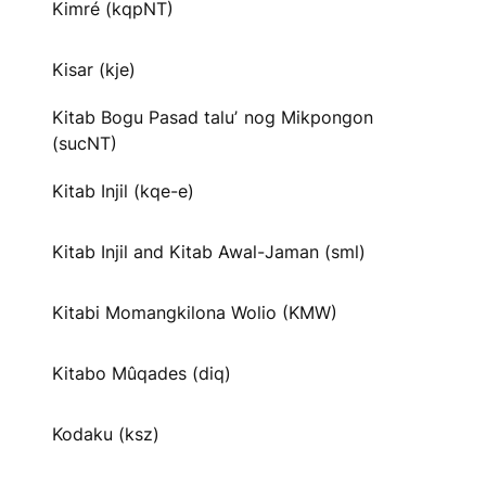
Kimré (kqpNT)
Kisar (kje)
Kitab Bogu Pasad taluʼ nog Mikpongon
(sucNT)
Kitab Injil (kqe-e)
Kitab Injil and Kitab Awal-Jaman (sml)
Kitabi Momangkilona Wolio (KMW)
Kitabo Mûqades (diq)
Kodaku (ksz)