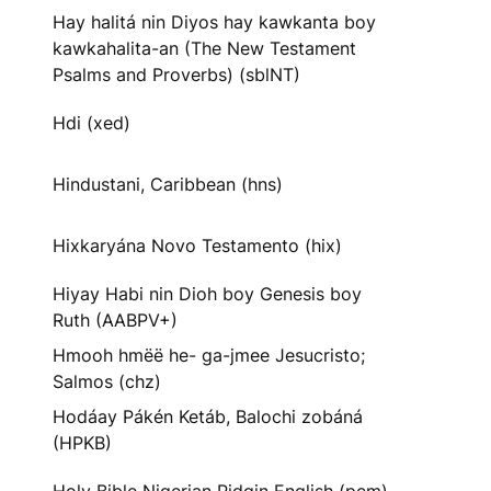
Hay halitá nin Diyos hay kawkanta boy
kawkahalita-an (The New Testament
Psalms and Proverbs) (sblNT)
Hdi (xed)
Hindustani, Caribbean (hns)
Hixkaryána Novo Testamento (hix)
Hiyay Habi nin Dioh boy Genesis boy
Ruth (AABPV+)
Hmooh hmëë he- ga-jmee Jesucristo;
Salmos (chz)
Hodáay Pákén Ketáb, Balochi zobáná
(HPKB)