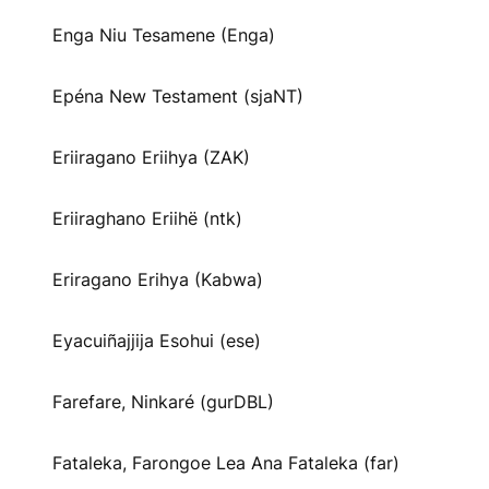
Enga Niu Tesamene (Enga)
Epéna New Testament (sjaNT)
Eriiragano Eriihya (ZAK)
Eriiraghano Eriihë (ntk)
Eriragano Erihya (Kabwa)
Eyacuiñajjija Esohui (ese)
Farefare, Ninkaré (gurDBL)
Fataleka, Farongoe Lea Ana Fataleka (far)