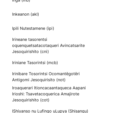
Inga (inb)
Inkeanon (akl)
Ipili Nutestamene (ipi)
Irineane tasorentsi
oquenquetsatacotaqueri Avincatsarite
Jesoquirishito (cni)
Iriniane Tasorintsi (mcb)
Irinibare Tosorintsi Ocomantëgotëri
Antigomi Jesoquirisito (not)
Iroaquerari Itioncacaantaqueca Aapani
Irioshi: Tsavetacoquerica Amajirote
Jesoquirishito (cot)
IShiyanso nu Lufingo uLupya (Shisangu)