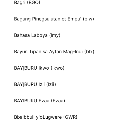
Bagri (BGQ)
Bagung Pinegsulutan et Empuꞌ (plw)
Bahasa Laboya (lmy)
Bayun Tipan sa Aytan Mag-Indi (blx)
BAYỊBURU Ikwo (Ikwo)
BAYỊBURU Izii (Izii)
BAYỊBURU Ẹzaa (Ezaa)
Bbaibbuli y'oLugwere (GWR)