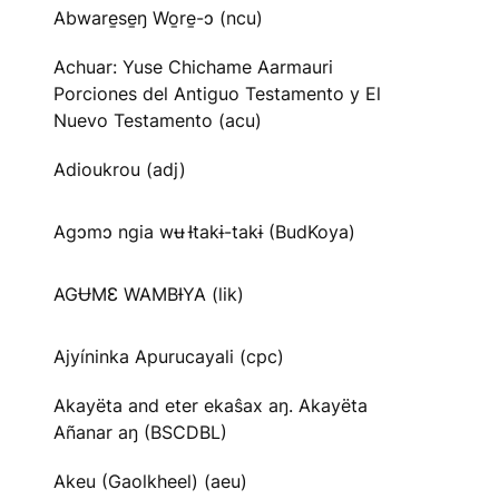
Abware̱se̱ŋ Wo̱re̱-ɔ (ncu)
Achuar: Yuse Chichame Aarmauri
Porciones del Antiguo Testamento y El
Nuevo Testamento (acu)
Adioukrou (adj)
Agɔmɔ ngia wʉ Ɨtakɨ-takɨ (BudKoya)
AGɄMƐ WAMBƗYA (lik)
Ajyíninka Apurucayali (cpc)
Akayëta and eter ekaŝax aŋ. Akayëta
Añanar aŋ (BSCDBL)
Akeu (Gaolkheel) (aeu)