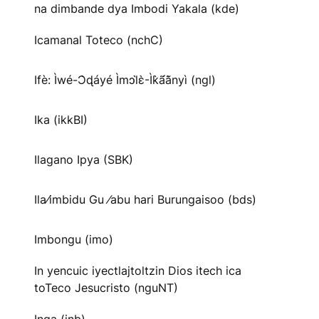
na dimbande dya Imbodi Yakala (kde)
Icamanal Toteco (nchC)
Ifè: Ìwé-Ɔ̀ɖáyé Ìmↄl̀ɛ̀-Ìk̀ã́ã̀nyì (ngl)
Ika (ikkBI)
Ilagano Ipya (SBK)
Ila⁄imbidu Gu ⁄abu hari Burungaisoo (bds)
Imbongu (imo)
In yencuic iyectlajtoltzin Dios itech ica
toTeco Jesucristo (nguNT)