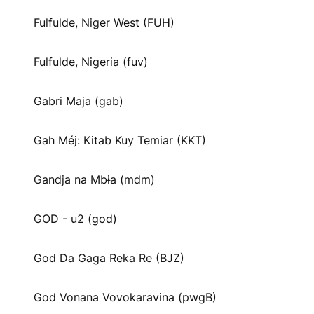
Fulfulde, Niger West (FUH)
Fulfulde, Nigeria (fuv)
Gabri Maja (gab)
Gah Méj: Kitab Kuy Temiar (KKT)
Gandja na Mbɨa (mdm)
GOD - u2 (god)
God Da Gaga Reka Re (BJZ)
God Vonana Vovokaravina (pwgB)