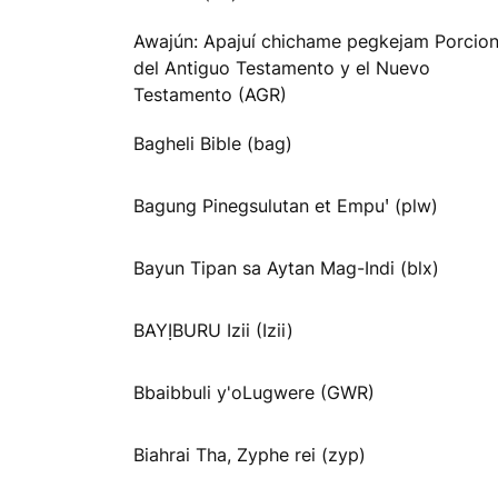
Awajún: Apajuí chichame pegkejam Porcio
del Antiguo Testamento y el Nuevo
Testamento (AGR)
Bagheli Bible (bag)
Bagung Pinegsulutan et Empuꞌ (plw)
Bayun Tipan sa Aytan Mag-Indi (blx)
BAYỊBURU Izii (Izii)
Bbaibbuli y'oLugwere (GWR)
Biahrai Tha, Zyphe rei (zyp)