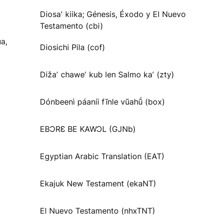
Diosa' kiika; Génesis, Éxodo y El Nuevo
Testamento (cbi)
a,
Diosichi Pila (cof)
Dižaʼ chaweʼ kub len Salmo kaʼ (zty)
Dónbeenì páaníi fĩnle vũahṹ (box)
EBƆRƐ BE KAWƆL (GJNb)
Egyptian Arabic Translation (EAT)
Ekajuk New Testament (ekaNT)
El Nuevo Testamento (nhxTNT)