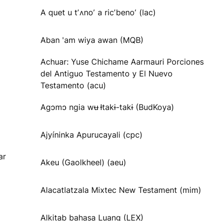
A quet u tʼʌnoʼ a ricʼbenoʼ (lac)
Aban 'am wiya awan (MQB)
Achuar: Yuse Chichame Aarmauri Porciones
del Antiguo Testamento y El Nuevo
Testamento (acu)
Agɔmɔ ngia wʉ Ɨtakɨ-takɨ (BudKoya)
Ajyíninka Apurucayali (cpc)
ar
Akeu (Gaolkheel) (aeu)
Alacatlatzala Mixtec New Testament (mim)
Alkitab bahasa Luang (LEX)