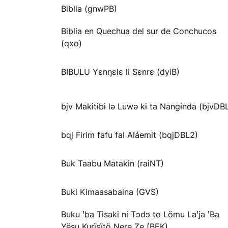
Biblia (gnwPB)
Biblia en Quechua del sur de Conchucos
(qxo)
BIBULU Yɛnŋɛlɛ li Sɛnrɛ (dyiB)
bjv Makɨtɨbɨ lə Luwə kɨ ta Nangɨnda (bjvDB
bqj Firim fafu fal Aláemit (bqjDBL2)
Buk Taabu Matakin (raiNT)
Buki Kimaasabaina (GVS)
Buku ꞌba Tisaki ni Tɔdɔ to Lömu Laꞌja ꞌBa
Yësu Kurïsïtö Ŋere Ze (BEK)