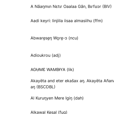
A Nãaŋmɩn Nɛtɩr Oaalaa Gãn, Bɩrfʊɔr (BIV)
Aadi keyri: linjiila iisaa almasiihu (ffm)
Abware̱se̱ŋ Wo̱re̱-ɔ (ncu)
Adioukrou (adj)
AGɄMƐ WAMBƗYA (lik)
Akayëta and eter ekaŝax aŋ. Akayëta Añan
aŋ (BSCDBL)
Al Kuruŋyen Mere Igiŋ (dah)
Alkawal Kesal (fuq)