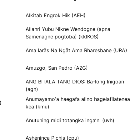
Alkitab Engrok Hik (AEH)
Allahri Yubu Nikne Wendogne (apna
Samenagne pogtoba) (kklKOS)
Ama Iaräs Na Ngät Ama Rharesbane (URA)
Amuzgo, San Pedro (AZG)
ANG BITALA TANG DIOS: Ba-long Inigoan
(agn)
Anumayamoʼa haegafa alino hagelafilatenea
)
kea (kmu)
Anutuning midi totangka ingaʼni (uvh)
Ashéninca Pichis (cpu)