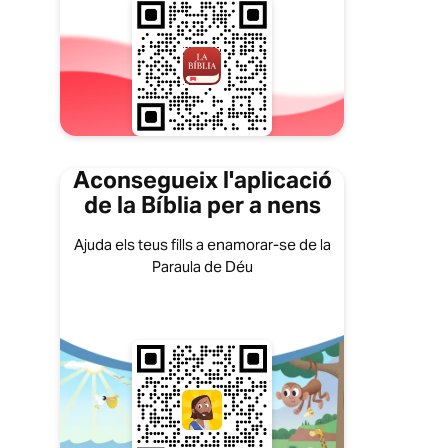
Aconsegueix l'aplicació
de la Bíblia per a nens
Ajuda els teus fills a enamorar-se de la
Paraula de Déu