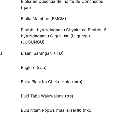
Biblia en Quechua del norte de Conchucos
(qxn)
Biblia Mambae (BMGM)
Bitabbu bya Ndagaanu Ghyaka na Bitabbu 6
bya Ndagaanu Gi̱gu̱lu̱u̱su̱ (Lugungu)
(LUGUNGU)
L)
Blaan, Sarangani (ITD)
Buglere (sab)
Buka Blahi Ka Cheke Holo (mrn)
Buki Tabu Waluwaluna (tte)
Bulu Ntam Pɔpwɛ mʋ́a Israel Ɩlʋ (nko)