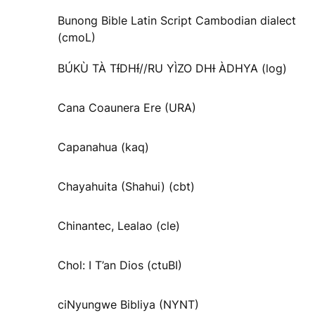
Bunong Bible Latin Script Cambodian dialect
(cmoL)
BÚKÙ TÀ TƗ́DHƗ́//RU YÌZO DHƗ ÀDHYA (log)
Cana Coaunera Ere (URA)
Capanahua (kaq)
Chayahuita (Shahui) (cbt)
Chinantec, Lealao (cle)
Chol: I T’an Dios (ctuBI)
ciNyungwe Bibliya (NYNT)