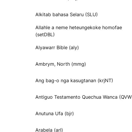
Alkitab bahasa Selaru (SLU)
Allahle a neme heteungekoke homofae
(setDBL)
Alyawarr Bible (aly)
Ambrym, North (mmg)
Ang bag-o nga kasugtanan (krjNT)
Antiguo Testamento Quechua Wanca (QVW
Anutuna Ufa (bjr)
Arabela (arl)