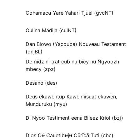
Cohamacʉ Yare Yahari Tjuel (gvcNT)
Culina Mádija (culNT)
Dan Blowo (Yacouba) Nouveau Testament
(dnjBL)
De riidz ni trat cub nu bicy nu Ñgyoozh
mbecy (zpz)
Desano (des)
Deus ekawẽntup Kawẽn iisuat ekawẽn,
Munduruku (myu)
Di Nyoo Testiment eena Bileez Kriol (bzj)
Dios Cʉ̃ Cauetibʉjʉ Cũrĩcã Tuti (cbc)