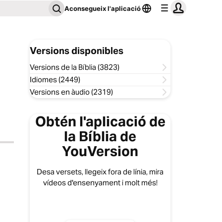
Aconsegueix l'aplicació
Versions disponibles
Versions de la Bíblia (3823)
Idiomes (2449)
Versions en àudio (2319)
Obtén l'aplicació de
la Bíblia de
YouVersion
Desa versets, llegeix fora de línia, mira
vídeos d'ensenyament i molt més!