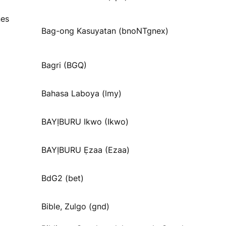
nes
Bag-ong Kasuyatan (bnoNTgnex)
Bagri (BGQ)
Bahasa Laboya (lmy)
BAYỊBURU Ikwo (Ikwo)
BAYỊBURU Ẹzaa (Ezaa)
BdG2 (bet)
Bible, Zulgo (gnd)