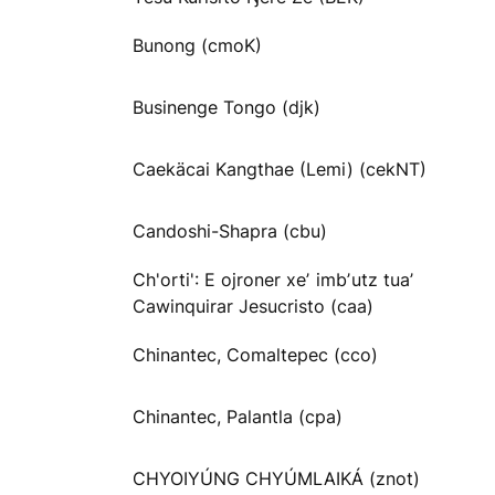
Bunong (cmoK)
Businenge Tongo (djk)
Caekäcai Kangthae (Lemi) (cekNT)
Candoshi-Shapra (cbu)
Ch'orti': E ojroner xeʼ imbʼutz tuaʼ
Cawinquirar Jesucristo (caa)
Chinantec, Comaltepec (cco)
Chinantec, Palantla (cpa)
CHYOIYÚNG CHYÚMLAIKÁ (znot)