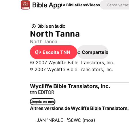
La Bíblia
Plans
Vídeos
Bíblia en àudio
North Tanna
North Tanna
Escolta TNN
Comparteix
© 2007 Wycliffe Bible Translators, Inc.
℗ 2007 Wycliffe Bible Translators, Inc.
Wycliffe Bible Translators, Inc.
tnn EDITOR
Llegeix-ne més
Altres versions de Wycliffe Bible Translators,
-JAN ꞌNRALE- ꞌSƐWƐ (moa)