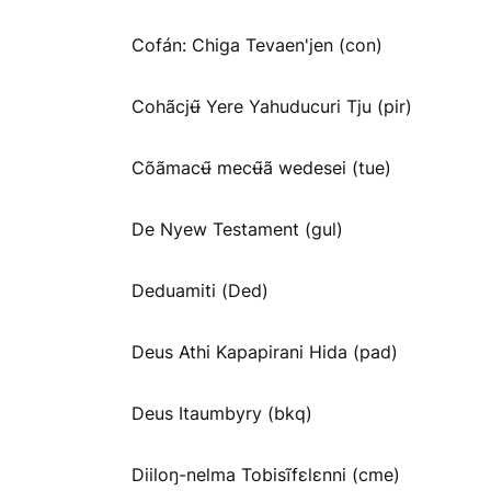
Cofán: Chiga Tevaen'jen (con)
Cohãcjʉ̃ Yere Yahuducuri Tju (pir)
Cõãmacʉ̃ mecʉ̃ã wedesei (tue)
De Nyew Testament (gul)
Deduamiti (Ded)
Deus Athi Kapapirani Hida (pad)
Deus Itaumbyry (bkq)
Diiloŋ-nelma Tobisĩfɛlɛnni (cme)