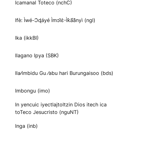
Icamanal Toteco (nchC)
Ifè: Ìwé-Ɔ̀ɖáyé Ìmↄl̀ɛ̀-Ìk̀ã́ã̀nyì (ngl)
Ika (ikkBI)
Ilagano Ipya (SBK)
Ila⁄imbidu Gu ⁄abu hari Burungaisoo (bds)
Imbongu (imo)
In yencuic iyectlajtoltzin Dios itech ica
toTeco Jesucristo (nguNT)
Inga (inb)