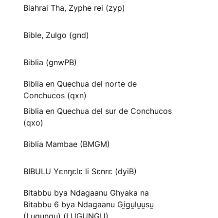
Biahrai Tha, Zyphe rei (zyp)
Bible, Zulgo (gnd)
Biblia (gnwPB)
Biblia en Quechua del norte de
Conchucos (qxn)
Biblia en Quechua del sur de Conchucos
(qxo)
Biblia Mambae (BMGM)
BIBULU Yɛnŋɛlɛ li Sɛnrɛ (dyiB)
Bitabbu bya Ndagaanu Ghyaka na
Bitabbu 6 bya Ndagaanu Gi̱gu̱lu̱u̱su̱
(Lugungu) (LUGUNGU)