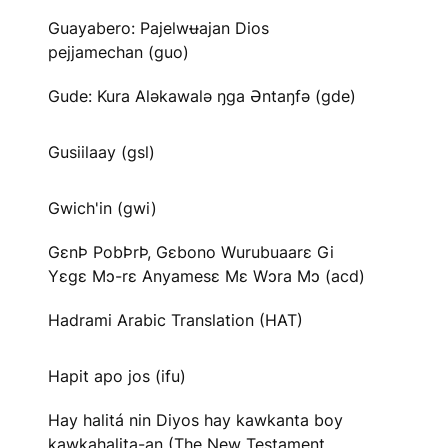
Guayabero: Pajelwʉajan Dios
pejjamechan (guo)
Gude: Kura Aləkawalə ŋga Əntaŋfə (gde)
Gusiilaay (gsl)
Gwich'in (gwi)
GɛnÞ PobÞrÞ, Gɛbono Wurubuaarɛ Gi
Yɛgɛ Mɔ-rɛ Anyamesɛ Mɛ Wɔra Mɔ (acd)
Hadrami Arabic Translation (HAT)
Hapit apo jos (ifu)
Hay halitá nin Diyos hay kawkanta boy
kawkahalita-an (The New Testament