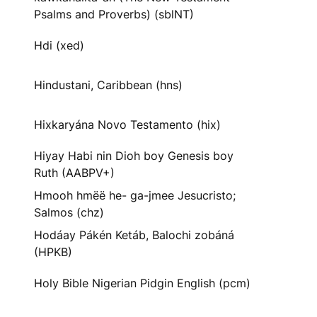
Psalms and Proverbs) (sblNT)
Hdi (xed)
Hindustani, Caribbean (hns)
Hixkaryána Novo Testamento (hix)
Hiyay Habi nin Dioh boy Genesis boy
Ruth (AABPV+)
Hmooh hmëë he- ga-jmee Jesucristo;
Salmos (chz)
Hodáay Pákén Ketáb, Balochi zobáná
(HPKB)
Holy Bible Nigerian Pidgin English (pcm)