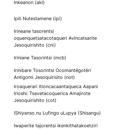
Inkeanon (akl)
Ipili Nutestamene (ipi)
Irineane tasorentsi
oquenquetsatacotaqueri Avincatsarite
Jesoquirishito (cni)
Iriniane Tasorintsi (mcb)
Irinibare Tosorintsi Ocomantëgotëri
Antigomi Jesoquirisito (not)
Iroaquerari Itioncacaantaqueca Aapani
Irioshi: Tsavetacoquerica Amajirote
Jesoquirishito (cot)
IShiyanso nu Lufingo uLupya (Shisangu)
Iwaperite tajorentsi ikenkithatakoetziri