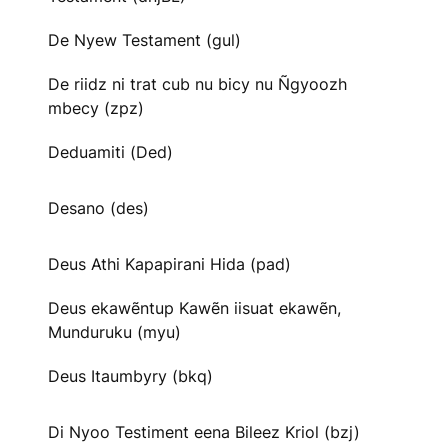
De Nyew Testament (gul)
De riidz ni trat cub nu bicy nu Ñgyoozh
mbecy (zpz)
Deduamiti (Ded)
Desano (des)
Deus Athi Kapapirani Hida (pad)
Deus ekawẽntup Kawẽn iisuat ekawẽn,
Munduruku (myu)
Deus Itaumbyry (bkq)
Di Nyoo Testiment eena Bileez Kriol (bzj)