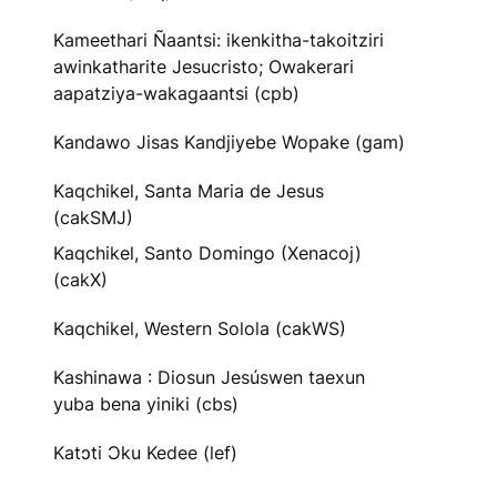
Kameethari Ñaantsi: ikenkitha-takoitziri
awinkatharite Jesucristo; Owakerari
aapatziya-wakagaantsi (cpb)
Kandawo Jisas Kandjiyebe Wopake (gam)
Kaqchikel, Santa Maria de Jesus
(cakSMJ)
Kaqchikel, Santo Domingo (Xenacoj)
(cakX)
Kaqchikel, Western Solola (cakWS)
Kashinawa : Diosun Jesúswen taexun
yuba bena yiniki (cbs)
Katɔti Ɔku Kedee (lef)