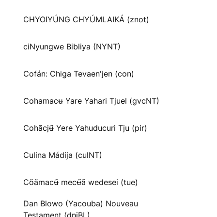
CHYOIYÚNG CHYÚMLAIKÁ (znot)
ciNyungwe Bibliya (NYNT)
Cofán: Chiga Tevaen'jen (con)
Cohamacʉ Yare Yahari Tjuel (gvcNT)
Cohãcjʉ̃ Yere Yahuducuri Tju (pir)
Culina Mádija (culNT)
Cõãmacʉ̃ mecʉ̃ã wedesei (tue)
Dan Blowo (Yacouba) Nouveau
Testament (dnjBL)