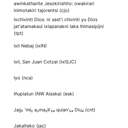
awinkatharite Jesokirishito: owakirari
inimotakiri tajorentsi (cjo)
Ixchivinti Dios: ni sastʼi chivinti yu Dios
jatʼatamakaul ixlapanakni laka lhimasipijni
(tpt)
Ixil Nebaj (ixlN)
Ixil, San Juan Cotzal (ixlSJC)
Iyo (nca)
Iñupiatun (NW Alaska) (esk)
Jag₁ ʼmɨ́₂ a₂ma₂lɨʼ₅₄ quianʼ₅₄ Diu₄ (cnt)
Jakalteko (jac)