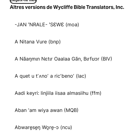
Llegeix-ne més
Altres versions de Wycliffe Bible Translators, Inc.
-JAN ꞌNRALE- ꞌSƐWƐ (moa)
A Nitana Vure (bnp)
A Nãaŋmɩn Nɛtɩr Oaalaa Gãn, Bɩrfʊɔr (BIV)
A quet u tʼʌnoʼ a ricʼbenoʼ (lac)
Aadi keyri: linjiila iisaa almasiihu (ffm)
Aban 'am wiya awan (MQB)
Abware̱se̱ŋ Wo̱re̱-ɔ (ncu)