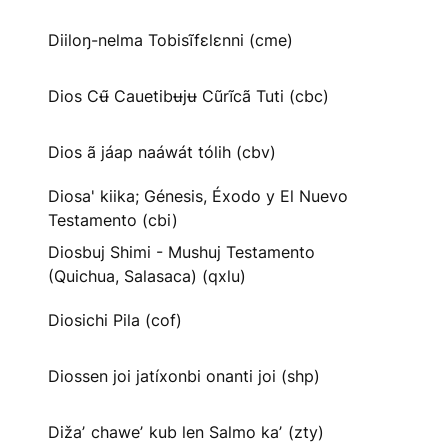
Diiloŋ-nelma Tobisĩfɛlɛnni (cme)
Dios Cʉ̃ Cauetibʉjʉ Cũrĩcã Tuti (cbc)
Dios ã jáap naáwát tólih (cbv)
Diosa' kiika; Génesis, Éxodo y El Nuevo
Testamento (cbi)
Diosbuj Shimi - Mushuj Testamento
(Quichua, Salasaca) (qxlu)
Diosichi Pila (cof)
Diossen joi jatíxonbi onanti joi (shp)
Dižaʼ chaweʼ kub len Salmo kaʼ (zty)