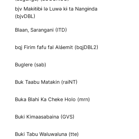
bjv Makɨtɨbɨ lə Luwə kɨ ta Nangɨnda
(bjvDBL)
Blaan, Sarangani (ITD)
bqj Firim fafu fal Aláemit (bqjDBL2)
Buglere (sab)
Buk Taabu Matakin (raiNT)
Buka Blahi Ka Cheke Holo (mrn)
Buki Kimaasabaina (GVS)
Buki Tabu Waluwaluna (tte)