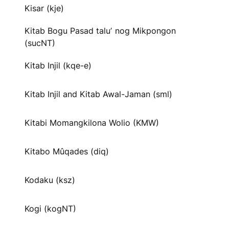
Kisar (kje)
Kitab Bogu Pasad taluʼ nog Mikpongon
(sucNT)
Kitab Injil (kqe-e)
Kitab Injil and Kitab Awal-Jaman (sml)
Kitabi Momangkilona Wolio (KMW)
Kitabo Mûqades (diq)
Kodaku (ksz)
Kogi (kogNT)