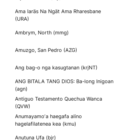
Ama Iaräs Na Ngät Ama Rharesbane
(URA)
Ambrym, North (mmg)
Amuzgo, San Pedro (AZG)
Ang bag-o nga kasugtanan (krjNT)
ANG BITALA TANG DIOS: Ba-long Inigoan
(agn)
Antiguo Testamento Quechua Wanca
(QVW)
Anumayamoʼa haegafa alino
hagelafilatenea kea (kmu)
Anutuna Ufa (bjr)