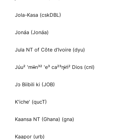
Jola-Kasa (cskDBL)
Jonáa (Jonáa)
Jula NT of Côte d’Ivoire (dyu)
Júu² 'mɨɨn³² 'e³ ca²³ŋɨń² Dios (cnl)
Jɔ Biibili ki (JOB)
K'iche' (qucT)
Kaansa NT (Ghana) (gna)
Kaapor (urb)