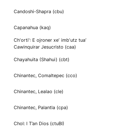
Candoshi-Shapra (cbu)
Capanahua (kaq)
Ch'orti': E ojroner xeʼ imbʼutz tuaʼ
Cawinquirar Jesucristo (caa)
Chayahuita (Shahui) (cbt)
Chinantec, Comaltepec (cco)
Chinantec, Lealao (cle)
Chinantec, Palantla (cpa)
Chol: I T’an Dios (ctuBI)