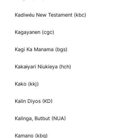
Kadiwéu New Testament (kbc)
Kagayanen (cgc)
Kagi Ka Manama (bgs)
Kakaɨyari Niukieya (hch)
Kako (kkj)
Kalin Diyos (KD)
Kalinga, Butbut (NUA)
Kamano (kbq)