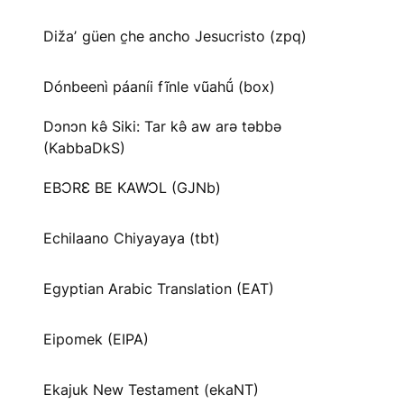
Dižaʼ güen c̱he ancho Jesucristo (zpq)
Dónbeenì páaníi fĩnle vũahṹ (box)
Dɔnɔn kə̂ Siki: Tar kə̂ aw arə təbbə
(KabbaDkS)
EBƆRƐ BE KAWƆL (GJNb)
Echilaano Chiyayaya (tbt)
Egyptian Arabic Translation (EAT)
Eipomek (EIPA)
Ekajuk New Testament (ekaNT)