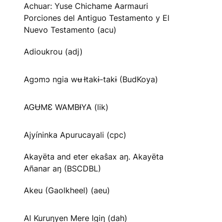
Achuar: Yuse Chichame Aarmauri
Porciones del Antiguo Testamento y El
Nuevo Testamento (acu)
Adioukrou (adj)
Agɔmɔ ngia wʉ Ɨtakɨ-takɨ (BudKoya)
AGɄMƐ WAMBƗYA (lik)
Ajyíninka Apurucayali (cpc)
Akayëta and eter ekaŝax aŋ. Akayëta
Añanar aŋ (BSCDBL)
Akeu (Gaolkheel) (aeu)
Al Kuruŋyen Mere Igiŋ (dah)