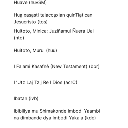
Huave (huvSM)
Hua̱ xasa̱sti talacca̱xlan quinTla̱tican
Jesucristo (tos)
Huitoto, Minica: Juziñamui Ñuera Uai
(hto)
Huitoto, Murui (huu)
I Falami Kasafnè (New Testament) (bpr)
I ʼUtz Laj Tzij Re I Dios (acrC)
Ibatan (ivb)
Ibibiliya mu Shimakonde Imbodi Yaambi
na dimbande dya Imbodi Yakala (kde)