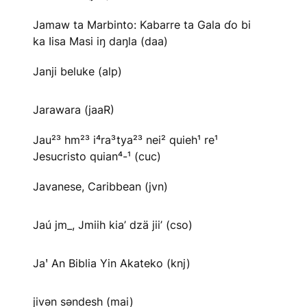
Jamaw ta Marbinto: Kabarre ta Gala ɗo bi
ka Iisa Masi iŋ daŋla (daa)
Janji beluke (alp)
Jarawara (jaaR)
Jau²³ hm²³ i⁴ra³tya²³ nei² quieh¹ re¹
Jesucristo quian⁴-¹ (cuc)
Javanese, Caribbean (jvn)
Jaú jm_, Jmiih kia’ dzä jii’ (cso)
Jaꞌ An Biblia Yin Akateko (knj)
jivən səndesh (mai)