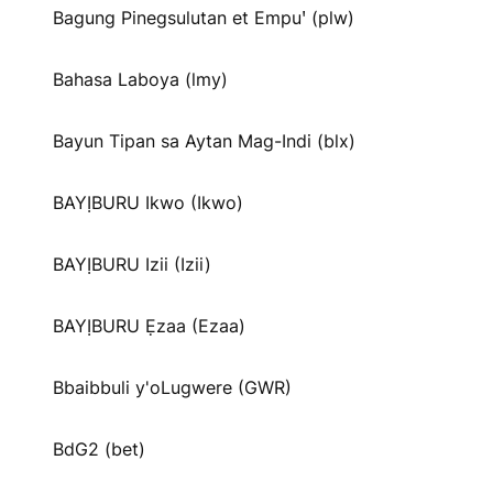
Bagung Pinegsulutan et Empuꞌ (plw)
Bahasa Laboya (lmy)
Bayun Tipan sa Aytan Mag-Indi (blx)
BAYỊBURU Ikwo (Ikwo)
BAYỊBURU Izii (Izii)
BAYỊBURU Ẹzaa (Ezaa)
Bbaibbuli y'oLugwere (GWR)
BdG2 (bet)