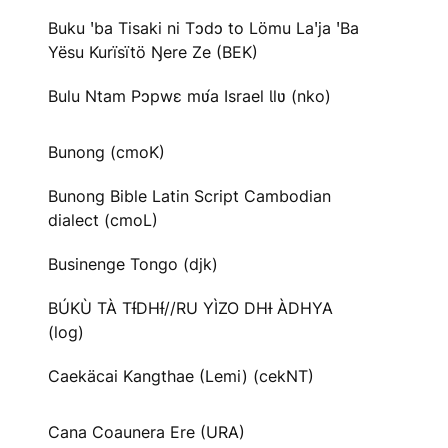
Buku ꞌba Tisaki ni Tɔdɔ to Lömu Laꞌja ꞌBa
Yësu Kurïsïtö Ŋere Ze (BEK)
Bulu Ntam Pɔpwɛ mʋ́a Israel Ɩlʋ (nko)
Bunong (cmoK)
Bunong Bible Latin Script Cambodian
dialect (cmoL)
Businenge Tongo (djk)
BÚKÙ TÀ TƗ́DHƗ́//RU YÌZO DHƗ ÀDHYA
(log)
Caekäcai Kangthae (Lemi) (cekNT)
Cana Coaunera Ere (URA)