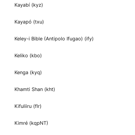
Kayabí (kyz)
Kayapó (txu)
Keley-i Bible (Antipolo Ifugao) (ify)
Keliko (kbo)
Kenga (kyq)
Khamti Shan (kht)
Kifuliiru (flr)
Kimré (kqpNT)