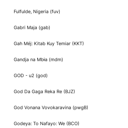
Fulfulde, Nigeria (fuv)
Gabri Maja (gab)
Gah Méj: Kitab Kuy Temiar (KKT)
Gandja na Mbɨa (mdm)
GOD - u2 (god)
God Da Gaga Reka Re (BJZ)
God Vonana Vovokaravina (pwgB)
Godeya: To Nafayo: We (BCO)