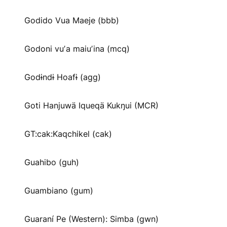
Godido Vua Maeje (bbb)
Godoni vuʼa maiuʼina (mcq)
Godɨndɨ Hoafɨ (agg)
Goti Hanjuwä Iqueqä Kukŋui (MCR)
GT:cak:Kaqchikel (cak)
Guahibo (guh)
Guambiano (gum)
Guaraní Pe (Western): Simba (gwn)