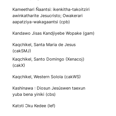
Kameethari Ñaantsi: ikenkitha-takoitziri
awinkatharite Jesucristo; Owakerari
aapatziya-wakagaantsi (cpb)
Kandawo Jisas Kandjiyebe Wopake (gam)
Kaqchikel, Santa Maria de Jesus
(cakSMJ)
Kaqchikel, Santo Domingo (Xenacoj)
(cakX)
Kaqchikel, Western Solola (cakWS)
Kashinawa : Diosun Jesúswen taexun
yuba bena yiniki (cbs)
Katɔti Ɔku Kedee (lef)