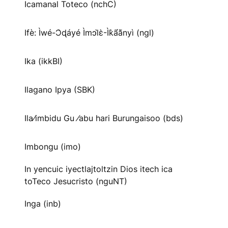
Icamanal Toteco (nchC)
Ifè: Ìwé-Ɔ̀ɖáyé Ìmↄl̀ɛ̀-Ìk̀ã́ã̀nyì (ngl)
Ika (ikkBI)
Ilagano Ipya (SBK)
Ila⁄imbidu Gu ⁄abu hari Burungaisoo (bds)
Imbongu (imo)
In yencuic iyectlajtoltzin Dios itech ica
toTeco Jesucristo (nguNT)
Inga (inb)