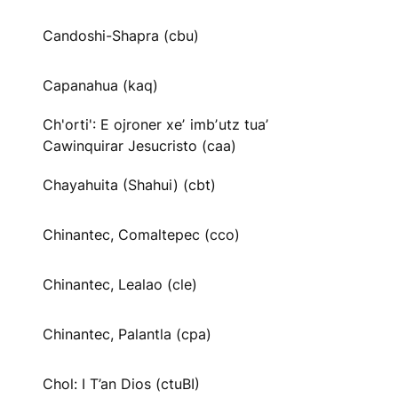
Candoshi-Shapra (cbu)
Capanahua (kaq)
Ch'orti': E ojroner xeʼ imbʼutz tuaʼ
Cawinquirar Jesucristo (caa)
Chayahuita (Shahui) (cbt)
Chinantec, Comaltepec (cco)
Chinantec, Lealao (cle)
Chinantec, Palantla (cpa)
Chol: I T’an Dios (ctuBI)