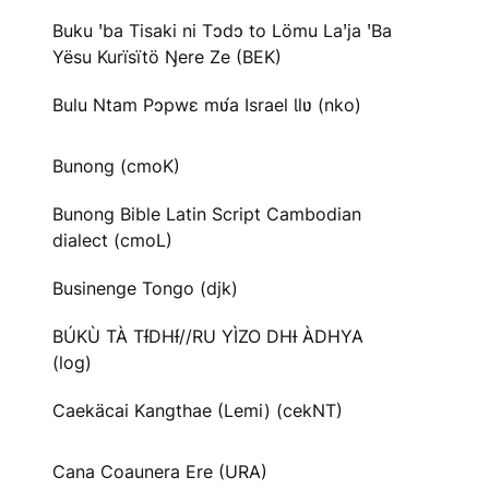
Buku ꞌba Tisaki ni Tɔdɔ to Lömu Laꞌja ꞌBa
Yësu Kurïsïtö Ŋere Ze (BEK)
Bulu Ntam Pɔpwɛ mʋ́a Israel Ɩlʋ (nko)
Bunong (cmoK)
Bunong Bible Latin Script Cambodian
dialect (cmoL)
Businenge Tongo (djk)
BÚKÙ TÀ TƗ́DHƗ́//RU YÌZO DHƗ ÀDHYA
(log)
Caekäcai Kangthae (Lemi) (cekNT)
Cana Coaunera Ere (URA)