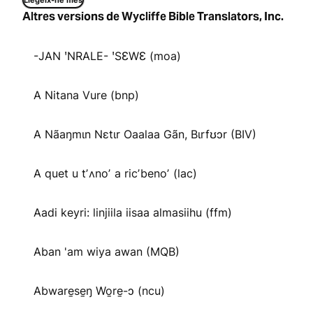
Llegeix-ne més
Altres versions de Wycliffe Bible Translators, Inc.
-JAN ꞌNRALE- ꞌSƐWƐ (moa)
A Nitana Vure (bnp)
A Nãaŋmɩn Nɛtɩr Oaalaa Gãn, Bɩrfʊɔr (BIV)
A quet u tʼʌnoʼ a ricʼbenoʼ (lac)
Aadi keyri: linjiila iisaa almasiihu (ffm)
Aban 'am wiya awan (MQB)
Abware̱se̱ŋ Wo̱re̱-ɔ (ncu)