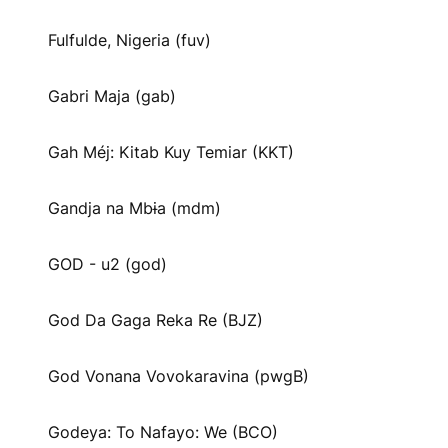
Fulfulde, Nigeria (fuv)
Gabri Maja (gab)
Gah Méj: Kitab Kuy Temiar (KKT)
Gandja na Mbɨa (mdm)
GOD - u2 (god)
God Da Gaga Reka Re (BJZ)
God Vonana Vovokaravina (pwgB)
Godeya: To Nafayo: We (BCO)