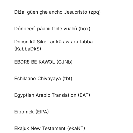
Dižaʼ güen c̱he ancho Jesucristo (zpq)
Dónbeenì páaníi fĩnle vũahṹ (box)
Dɔnɔn kə̂ Siki: Tar kə̂ aw arə təbbə
(KabbaDkS)
EBƆRƐ BE KAWƆL (GJNb)
Echilaano Chiyayaya (tbt)
Egyptian Arabic Translation (EAT)
Eipomek (EIPA)
Ekajuk New Testament (ekaNT)