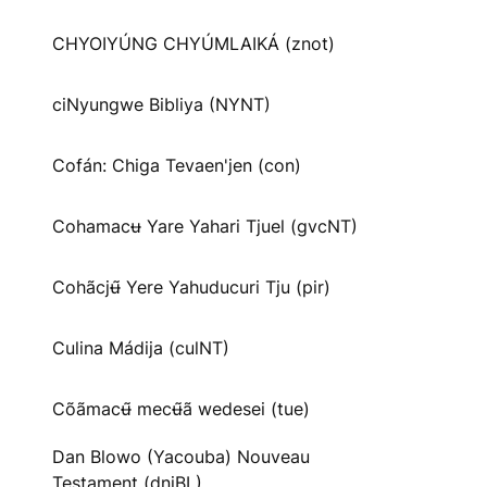
CHYOIYÚNG CHYÚMLAIKÁ (znot)
ciNyungwe Bibliya (NYNT)
Cofán: Chiga Tevaen'jen (con)
Cohamacʉ Yare Yahari Tjuel (gvcNT)
Cohãcjʉ̃ Yere Yahuducuri Tju (pir)
Culina Mádija (culNT)
Cõãmacʉ̃ mecʉ̃ã wedesei (tue)
Dan Blowo (Yacouba) Nouveau
Testament (dnjBL)