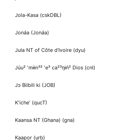
Jola-Kasa (cskDBL)
Jonáa (Jonáa)
Jula NT of Côte d’Ivoire (dyu)
Júu² 'mɨɨn³² 'e³ ca²³ŋɨń² Dios (cnl)
Jɔ Biibili ki (JOB)
K'iche' (qucT)
Kaansa NT (Ghana) (gna)
Kaapor (urb)