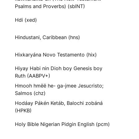
Psalms and Proverbs) (sblNT)
Hdi (xed)
Hindustani, Caribbean (hns)
Hixkaryána Novo Testamento (hix)
Hiyay Habi nin Dioh boy Genesis boy
Ruth (AABPV+)
Hmooh hmëë he- ga-jmee Jesucristo;
Salmos (chz)
Hodáay Pákén Ketáb, Balochi zobáná
(HPKB)
Holy Bible Nigerian Pidgin English (pcm)