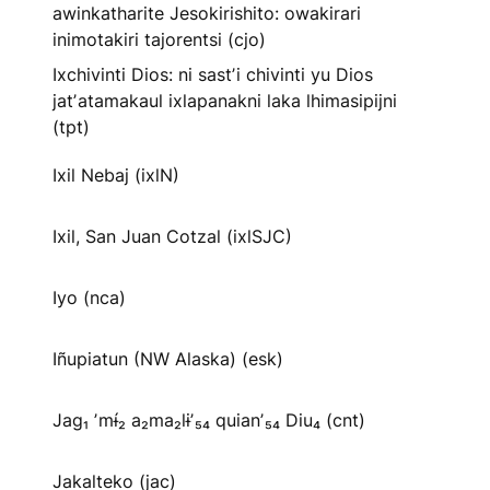
awinkatharite Jesokirishito: owakirari
inimotakiri tajorentsi (cjo)
Ixchivinti Dios: ni sastʼi chivinti yu Dios
jatʼatamakaul ixlapanakni laka lhimasipijni
(tpt)
Ixil Nebaj (ixlN)
Ixil, San Juan Cotzal (ixlSJC)
Iyo (nca)
Iñupiatun (NW Alaska) (esk)
Jag₁ ʼmɨ́₂ a₂ma₂lɨʼ₅₄ quianʼ₅₄ Diu₄ (cnt)
Jakalteko (jac)