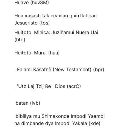
Huave (huvSM)
Hua̱ xasa̱sti talacca̱xlan quinTla̱tican
Jesucristo (tos)
Huitoto, Minica: Juziñamui Ñuera Uai
(hto)
Huitoto, Murui (huu)
I Falami Kasafnè (New Testament) (bpr)
I ʼUtz Laj Tzij Re I Dios (acrC)
Ibatan (ivb)
Ibibiliya mu Shimakonde Imbodi Yaambi
na dimbande dya Imbodi Yakala (kde)