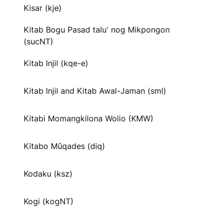
Kisar (kje)
Kitab Bogu Pasad taluʼ nog Mikpongon
(sucNT)
Kitab Injil (kqe-e)
Kitab Injil and Kitab Awal-Jaman (sml)
Kitabi Momangkilona Wolio (KMW)
Kitabo Mûqades (diq)
Kodaku (ksz)
Kogi (kogNT)