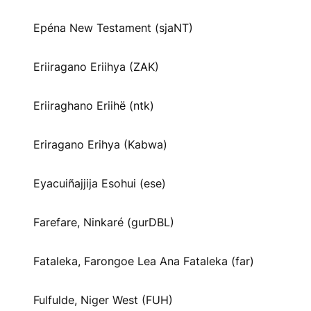
Epéna New Testament (sjaNT)
Eriiragano Eriihya (ZAK)
Eriiraghano Eriihë (ntk)
Eriragano Erihya (Kabwa)
Eyacuiñajjija Esohui (ese)
Farefare, Ninkaré (gurDBL)
Fataleka, Farongoe Lea Ana Fataleka (far)
Fulfulde, Niger West (FUH)