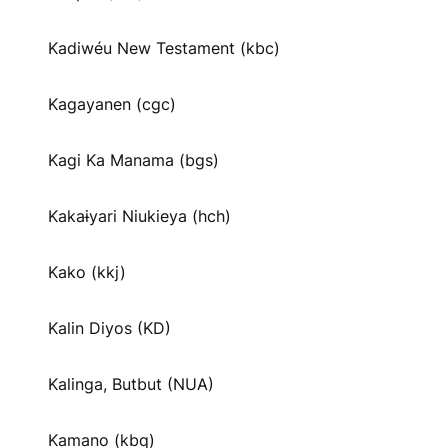
Kadiwéu New Testament (kbc)
Kagayanen (cgc)
Kagi Ka Manama (bgs)
Kakaɨyari Niukieya (hch)
Kako (kkj)
Kalin Diyos (KD)
Kalinga, Butbut (NUA)
Kamano (kbq)