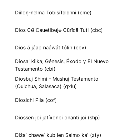
Diiloŋ-nelma Tobisĩfɛlɛnni (cme)
Dios Cʉ̃ Cauetibʉjʉ Cũrĩcã Tuti (cbc)
Dios ã jáap naáwát tólih (cbv)
Diosa' kiika; Génesis, Éxodo y El Nuevo
Testamento (cbi)
Diosbuj Shimi - Mushuj Testamento
(Quichua, Salasaca) (qxlu)
Diosichi Pila (cof)
Diossen joi jatíxonbi onanti joi (shp)
Dižaʼ chaweʼ kub len Salmo kaʼ (zty)