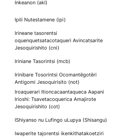
Inkeanon (akl)
Ipili Nutestamene (ipi)
Irineane tasorentsi
oquenquetsatacotaqueri Avincatsarite
Jesoquirishito (cni)
Iriniane Tasorintsi (mcb)
Irinibare Tosorintsi Ocomantëgotëri
Antigomi Jesoquirisito (not)
Iroaquerari Itioncacaantaqueca Aapani
Irioshi: Tsavetacoquerica Amajirote
Jesoquirishito (cot)
IShiyanso nu Lufingo uLupya (Shisangu)
Iwaperite tajorentsi ikenkithatakoetziri