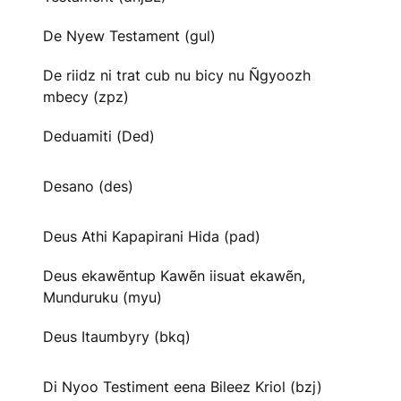
De Nyew Testament (gul)
De riidz ni trat cub nu bicy nu Ñgyoozh
mbecy (zpz)
Deduamiti (Ded)
Desano (des)
Deus Athi Kapapirani Hida (pad)
Deus ekawẽntup Kawẽn iisuat ekawẽn,
Munduruku (myu)
Deus Itaumbyry (bkq)
Di Nyoo Testiment eena Bileez Kriol (bzj)