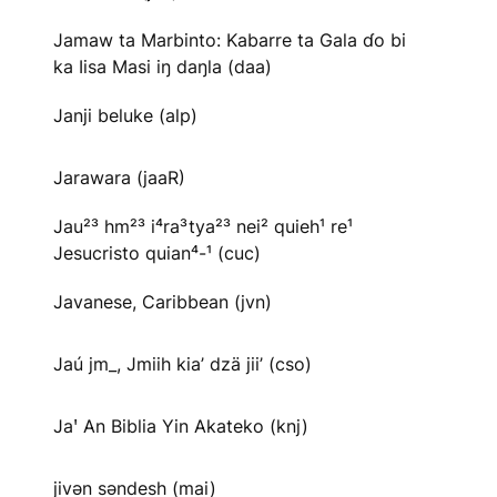
Jamaw ta Marbinto: Kabarre ta Gala ɗo bi
ka Iisa Masi iŋ daŋla (daa)
Janji beluke (alp)
Jarawara (jaaR)
Jau²³ hm²³ i⁴ra³tya²³ nei² quieh¹ re¹
Jesucristo quian⁴-¹ (cuc)
Javanese, Caribbean (jvn)
Jaú jm_, Jmiih kia’ dzä jii’ (cso)
Jaꞌ An Biblia Yin Akateko (knj)
jivən səndesh (mai)