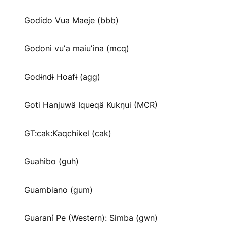
Godido Vua Maeje (bbb)
Godoni vuʼa maiuʼina (mcq)
Godɨndɨ Hoafɨ (agg)
Goti Hanjuwä Iqueqä Kukŋui (MCR)
GT:cak:Kaqchikel (cak)
Guahibo (guh)
Guambiano (gum)
Guaraní Pe (Western): Simba (gwn)