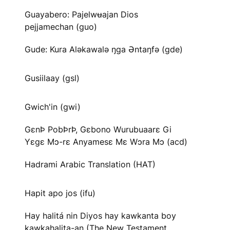
Guayabero: Pajelwʉajan Dios
pejjamechan (guo)
Gude: Kura Aləkawalə ŋga Əntaŋfə (gde)
Gusiilaay (gsl)
Gwich'in (gwi)
GɛnÞ PobÞrÞ, Gɛbono Wurubuaarɛ Gi
Yɛgɛ Mɔ-rɛ Anyamesɛ Mɛ Wɔra Mɔ (acd)
Hadrami Arabic Translation (HAT)
Hapit apo jos (ifu)
Hay halitá nin Diyos hay kawkanta boy
kawkahalita-an (The New Testament