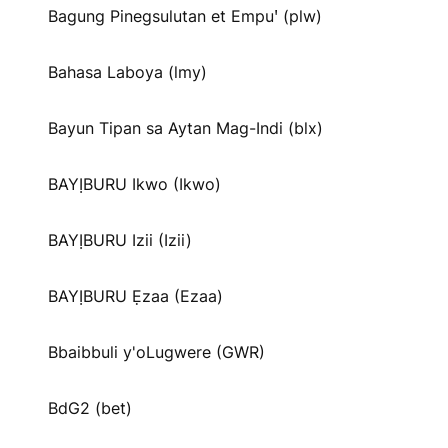
Bagung Pinegsulutan et Empuꞌ (plw)
Bahasa Laboya (lmy)
Bayun Tipan sa Aytan Mag-Indi (blx)
BAYỊBURU Ikwo (Ikwo)
BAYỊBURU Izii (Izii)
BAYỊBURU Ẹzaa (Ezaa)
Bbaibbuli y'oLugwere (GWR)
BdG2 (bet)