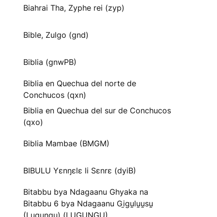
Biahrai Tha, Zyphe rei (zyp)
Bible, Zulgo (gnd)
Biblia (gnwPB)
Biblia en Quechua del norte de
Conchucos (qxn)
Biblia en Quechua del sur de Conchucos
(qxo)
Biblia Mambae (BMGM)
BIBULU Yɛnŋɛlɛ li Sɛnrɛ (dyiB)
Bitabbu bya Ndagaanu Ghyaka na
Bitabbu 6 bya Ndagaanu Gi̱gu̱lu̱u̱su̱
(Lugungu) (LUGUNGU)