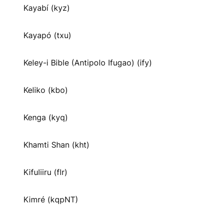
Kayabí (kyz)
Kayapó (txu)
Keley-i Bible (Antipolo Ifugao) (ify)
Keliko (kbo)
Kenga (kyq)
Khamti Shan (kht)
Kifuliiru (flr)
Kimré (kqpNT)