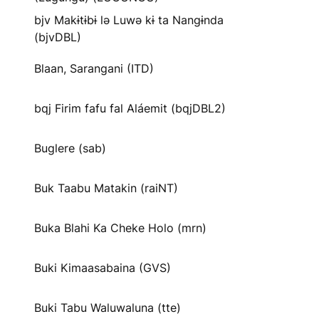
bjv Makɨtɨbɨ lə Luwə kɨ ta Nangɨnda
(bjvDBL)
Blaan, Sarangani (ITD)
bqj Firim fafu fal Aláemit (bqjDBL2)
Buglere (sab)
Buk Taabu Matakin (raiNT)
Buka Blahi Ka Cheke Holo (mrn)
Buki Kimaasabaina (GVS)
Buki Tabu Waluwaluna (tte)