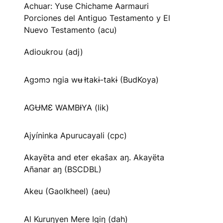
Achuar: Yuse Chichame Aarmauri
Porciones del Antiguo Testamento y El
Nuevo Testamento (acu)
Adioukrou (adj)
Agɔmɔ ngia wʉ Ɨtakɨ-takɨ (BudKoya)
AGɄMƐ WAMBƗYA (lik)
Ajyíninka Apurucayali (cpc)
Akayëta and eter ekaŝax aŋ. Akayëta
Añanar aŋ (BSCDBL)
Akeu (Gaolkheel) (aeu)
Al Kuruŋyen Mere Igiŋ (dah)