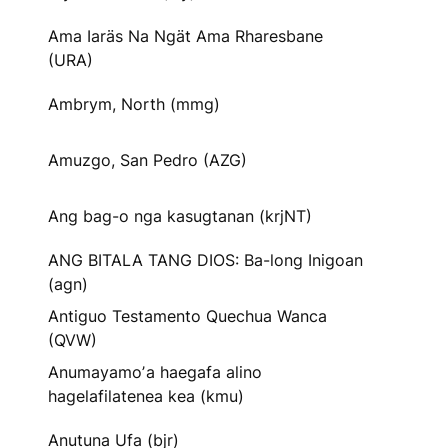
Ama Iaräs Na Ngät Ama Rharesbane
(URA)
Ambrym, North (mmg)
Amuzgo, San Pedro (AZG)
Ang bag-o nga kasugtanan (krjNT)
ANG BITALA TANG DIOS: Ba-long Inigoan
(agn)
Antiguo Testamento Quechua Wanca
(QVW)
Anumayamoʼa haegafa alino
hagelafilatenea kea (kmu)
Anutuna Ufa (bjr)