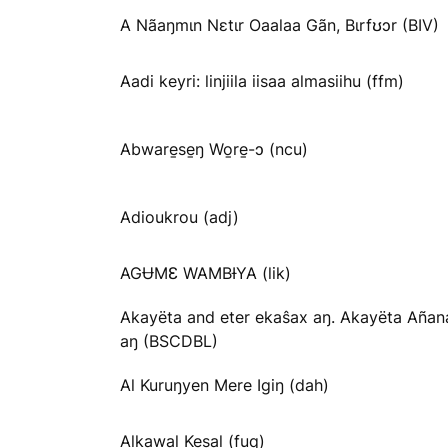
A Nãaŋmɩn Nɛtɩr Oaalaa Gãn, Bɩrfʊɔr (BIV)
Aadi keyri: linjiila iisaa almasiihu (ffm)
Abware̱se̱ŋ Wo̱re̱-ɔ (ncu)
Adioukrou (adj)
AGɄMƐ WAMBƗYA (lik)
Akayëta and eter ekaŝax aŋ. Akayëta Añan
aŋ (BSCDBL)
Al Kuruŋyen Mere Igiŋ (dah)
Alkawal Kesal (fuq)