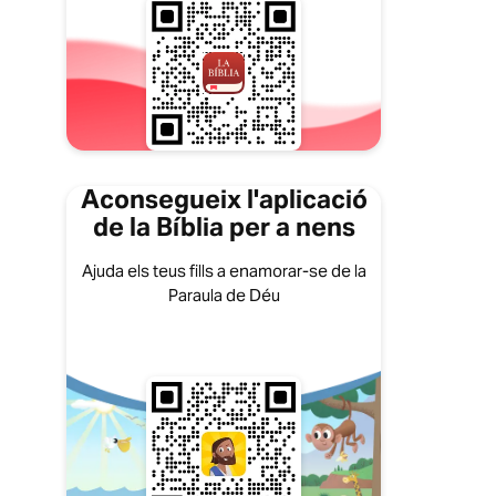
Aconsegueix l'aplicació
de la Bíblia per a nens
Ajuda els teus fills a enamorar-se de la
Paraula de Déu