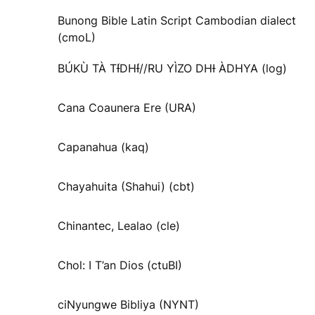
Bunong Bible Latin Script Cambodian dialect
(cmoL)
BÚKÙ TÀ TƗ́DHƗ́//RU YÌZO DHƗ ÀDHYA (log)
Cana Coaunera Ere (URA)
Capanahua (kaq)
Chayahuita (Shahui) (cbt)
Chinantec, Lealao (cle)
Chol: I T’an Dios (ctuBI)
ciNyungwe Bibliya (NYNT)