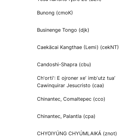
Bunong (cmoK)
Businenge Tongo (djk)
Caekäcai Kangthae (Lemi) (cekNT)
Candoshi-Shapra (cbu)
Ch'orti': E ojroner xeʼ imbʼutz tuaʼ
Cawinquirar Jesucristo (caa)
Chinantec, Comaltepec (cco)
Chinantec, Palantla (cpa)
CHYOIYÚNG CHYÚMLAIKÁ (znot)