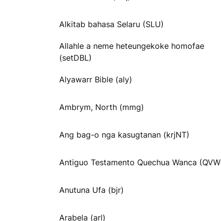
Alkitab bahasa Selaru (SLU)
Allahle a neme heteungekoke homofae
(setDBL)
Alyawarr Bible (aly)
Ambrym, North (mmg)
Ang bag-o nga kasugtanan (krjNT)
Antiguo Testamento Quechua Wanca (QVW
Anutuna Ufa (bjr)
Arabela (arl)