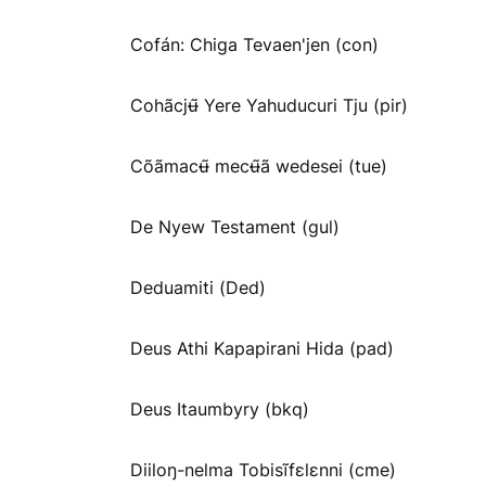
Cofán: Chiga Tevaen'jen (con)
Cohãcjʉ̃ Yere Yahuducuri Tju (pir)
Cõãmacʉ̃ mecʉ̃ã wedesei (tue)
De Nyew Testament (gul)
Deduamiti (Ded)
Deus Athi Kapapirani Hida (pad)
Deus Itaumbyry (bkq)
Diiloŋ-nelma Tobisĩfɛlɛnni (cme)