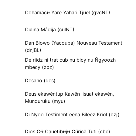
Cohamacʉ Yare Yahari Tjuel (gvcNT)
Culina Mádija (culNT)
Dan Blowo (Yacouba) Nouveau Testament
(dnjBL)
De riidz ni trat cub nu bicy nu Ñgyoozh
mbecy (zpz)
Desano (des)
Deus ekawẽntup Kawẽn iisuat ekawẽn,
Munduruku (myu)
Di Nyoo Testiment eena Bileez Kriol (bzj)
Dios Cʉ̃ Cauetibʉjʉ Cũrĩcã Tuti (cbc)