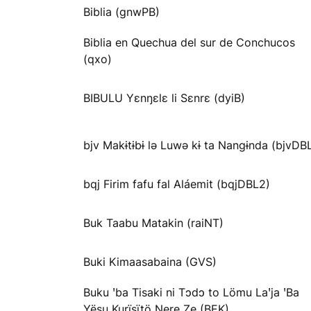
Biblia (gnwPB)
Biblia en Quechua del sur de Conchucos
(qxo)
BIBULU Yɛnŋɛlɛ li Sɛnrɛ (dyiB)
bjv Makɨtɨbɨ lə Luwə kɨ ta Nangɨnda (bjvDB
bqj Firim fafu fal Aláemit (bqjDBL2)
Buk Taabu Matakin (raiNT)
Buki Kimaasabaina (GVS)
Buku ꞌba Tisaki ni Tɔdɔ to Lömu Laꞌja ꞌBa
Yësu Kurïsïtö Ŋere Ze (BEK)