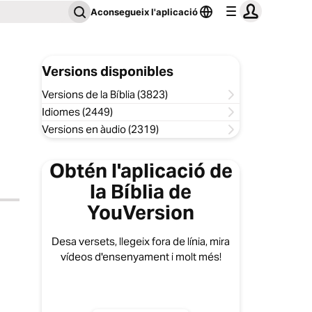
Aconsegueix l'aplicació
Versions disponibles
Versions de la Bíblia (3823)
Idiomes (2449)
Versions en àudio (2319)
Obtén l'aplicació de
la Bíblia de
YouVersion
Desa versets, llegeix fora de línia, mira
vídeos d'ensenyament i molt més!