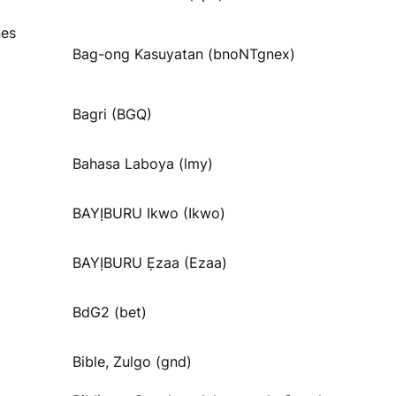
nes
Bag-ong Kasuyatan (bnoNTgnex)
Bagri (BGQ)
Bahasa Laboya (lmy)
BAYỊBURU Ikwo (Ikwo)
BAYỊBURU Ẹzaa (Ezaa)
BdG2 (bet)
Bible, Zulgo (gnd)