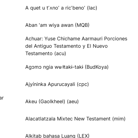
A quet u tʼʌnoʼ a ricʼbenoʼ (lac)
Aban 'am wiya awan (MQB)
Achuar: Yuse Chichame Aarmauri Porciones
del Antiguo Testamento y El Nuevo
Testamento (acu)
Agɔmɔ ngia wʉ Ɨtakɨ-takɨ (BudKoya)
Ajyíninka Apurucayali (cpc)
ar
Akeu (Gaolkheel) (aeu)
Alacatlatzala Mixtec New Testament (mim)
Alkitab bahasa Luang (LEX)