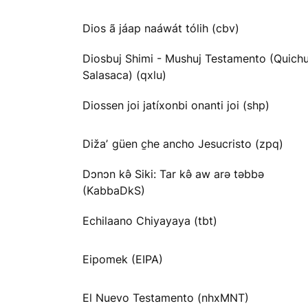
Dios ã jáap naáwát tólih (cbv)
Diosbuj Shimi - Mushuj Testamento (Quichu
Salasaca) (qxlu)
Diossen joi jatíxonbi onanti joi (shp)
Dižaʼ güen c̱he ancho Jesucristo (zpq)
Dɔnɔn kə̂ Siki: Tar kə̂ aw arə təbbə
(KabbaDkS)
Echilaano Chiyayaya (tbt)
Eipomek (EIPA)
El Nuevo Testamento (nhxMNT)