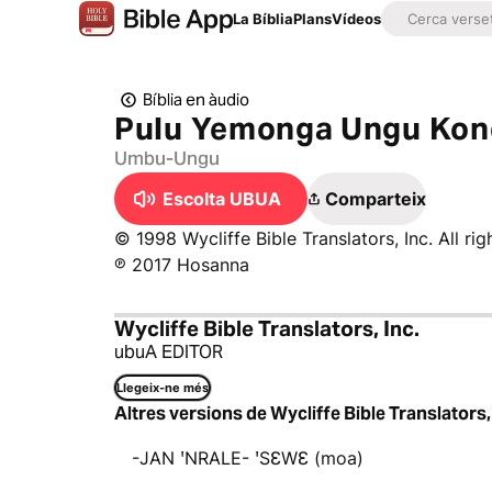
La Bíblia
Plans
Vídeos
Bíblia en àudio
Pulu Yemonga Ungu Ko
Umbu-Ungu
Escolta UBUA
Comparteix
© 1998 Wycliffe Bible Translators, Inc. All ri
℗ 2017 Hosanna
Wycliffe Bible Translators, Inc.
ubuA EDITOR
Llegeix-ne més
Altres versions de Wycliffe Bible Translators,
-JAN ꞌNRALE- ꞌSƐWƐ (moa)