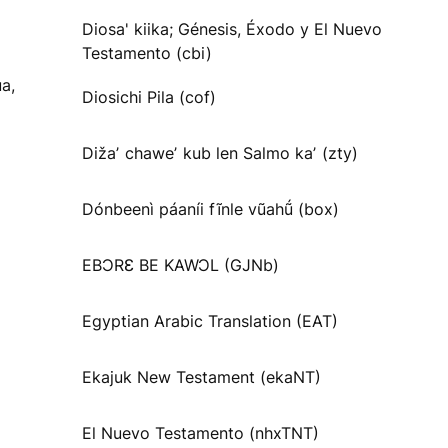
Diosa' kiika; Génesis, Éxodo y El Nuevo
Testamento (cbi)
a,
Diosichi Pila (cof)
Dižaʼ chaweʼ kub len Salmo kaʼ (zty)
Dónbeenì páaníi fĩnle vũahṹ (box)
EBƆRƐ BE KAWƆL (GJNb)
Egyptian Arabic Translation (EAT)
Ekajuk New Testament (ekaNT)
El Nuevo Testamento (nhxTNT)