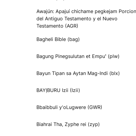
Awajún: Apajuí chichame pegkejam Porcio
del Antiguo Testamento y el Nuevo
Testamento (AGR)
Bagheli Bible (bag)
Bagung Pinegsulutan et Empuꞌ (plw)
Bayun Tipan sa Aytan Mag-Indi (blx)
BAYỊBURU Izii (Izii)
Bbaibbuli y'oLugwere (GWR)
Biahrai Tha, Zyphe rei (zyp)