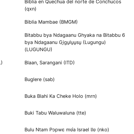
Biblia en Quechua del norte de Conchucos
(qxn)
Biblia Mambae (BMGM)
Bitabbu bya Ndagaanu Ghyaka na Bitabbu 6
bya Ndagaanu Gi̱gu̱lu̱u̱su̱ (Lugungu)
(LUGUNGU)
L)
Blaan, Sarangani (ITD)
Buglere (sab)
Buka Blahi Ka Cheke Holo (mrn)
Buki Tabu Waluwaluna (tte)
Bulu Ntam Pɔpwɛ mʋ́a Israel Ɩlʋ (nko)