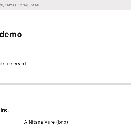
ndemo
ghts reserved
 Inc.
A Nitana Vure (bnp)