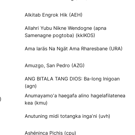
Alkitab Engrok Hik (AEH)
Allahri Yubu Nikne Wendogne (apna
Samenagne pogtoba) (kklKOS)
Ama Iaräs Na Ngät Ama Rharesbane (URA)
Amuzgo, San Pedro (AZG)
ANG BITALA TANG DIOS: Ba-long Inigoan
(agn)
Anumayamoʼa haegafa alino hagelafilatenea
)
kea (kmu)
Anutuning midi totangka ingaʼni (uvh)
Ashéninca Pichis (cpu)