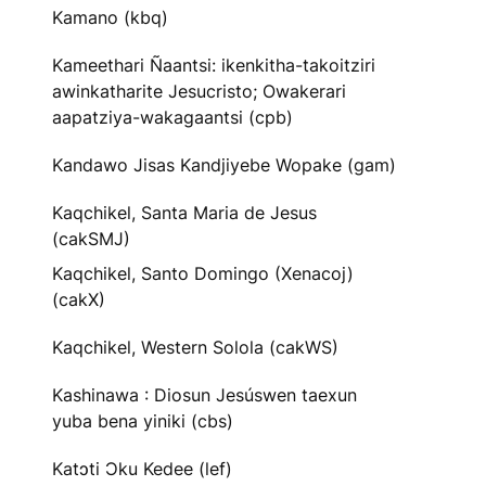
Kamano (kbq)
Kameethari Ñaantsi: ikenkitha-takoitziri
awinkatharite Jesucristo; Owakerari
aapatziya-wakagaantsi (cpb)
Kandawo Jisas Kandjiyebe Wopake (gam)
Kaqchikel, Santa Maria de Jesus
(cakSMJ)
Kaqchikel, Santo Domingo (Xenacoj)
(cakX)
Kaqchikel, Western Solola (cakWS)
Kashinawa : Diosun Jesúswen taexun
yuba bena yiniki (cbs)
Katɔti Ɔku Kedee (lef)