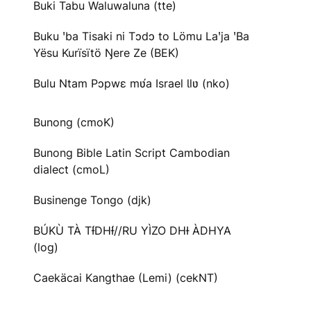
Buki Tabu Waluwaluna (tte)
Buku ꞌba Tisaki ni Tɔdɔ to Lömu Laꞌja ꞌBa
Yësu Kurïsïtö Ŋere Ze (BEK)
Bulu Ntam Pɔpwɛ mʋ́a Israel Ɩlʋ (nko)
Bunong (cmoK)
Bunong Bible Latin Script Cambodian
dialect (cmoL)
Businenge Tongo (djk)
BÚKÙ TÀ TƗ́DHƗ́//RU YÌZO DHƗ ÀDHYA
(log)
Caekäcai Kangthae (Lemi) (cekNT)