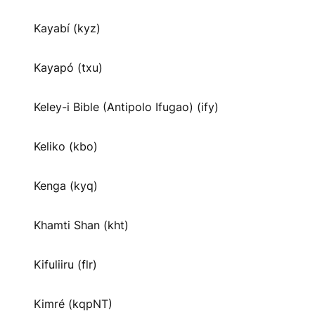
Kayabí (kyz)
Kayapó (txu)
Keley-i Bible (Antipolo Ifugao) (ify)
Keliko (kbo)
Kenga (kyq)
Khamti Shan (kht)
Kifuliiru (flr)
Kimré (kqpNT)