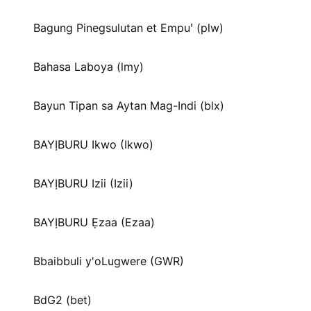
Bagung Pinegsulutan et Empuꞌ (plw)
Bahasa Laboya (lmy)
Bayun Tipan sa Aytan Mag-Indi (blx)
BAYỊBURU Ikwo (Ikwo)
BAYỊBURU Izii (Izii)
BAYỊBURU Ẹzaa (Ezaa)
Bbaibbuli y'oLugwere (GWR)
BdG2 (bet)