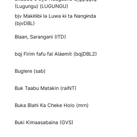
(Lugungu) (LUGUNGU)
bjv Makɨtɨbɨ lə Luwə kɨ ta Nangɨnda
(bjvDBL)
Blaan, Sarangani (ITD)
bqj Firim fafu fal Aláemit (bqjDBL2)
Buglere (sab)
Buk Taabu Matakin (raiNT)
Buka Blahi Ka Cheke Holo (mrn)
Buki Kimaasabaina (GVS)