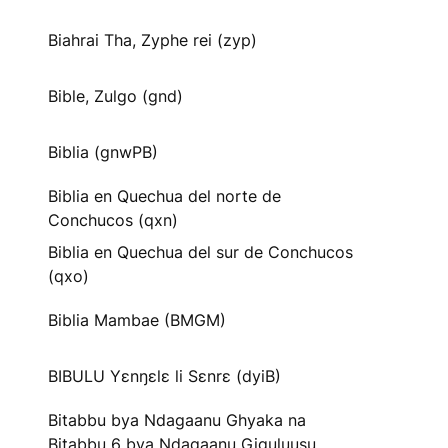
Biahrai Tha, Zyphe rei (zyp)
Bible, Zulgo (gnd)
Biblia (gnwPB)
Biblia en Quechua del norte de
Conchucos (qxn)
Biblia en Quechua del sur de Conchucos
(qxo)
Biblia Mambae (BMGM)
BIBULU Yɛnŋɛlɛ li Sɛnrɛ (dyiB)
Bitabbu bya Ndagaanu Ghyaka na
Bitabbu 6 bya Ndagaanu Gi̱gu̱lu̱u̱su̱