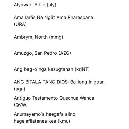
Alyawarr Bible (aly)
Ama Iaräs Na Ngät Ama Rharesbane
(URA)
Ambrym, North (mmg)
Amuzgo, San Pedro (AZG)
Ang bag-o nga kasugtanan (krjNT)
ANG BITALA TANG DIOS: Ba-long Inigoan
(agn)
Antiguo Testamento Quechua Wanca
(QVW)
Anumayamoʼa haegafa alino
hagelafilatenea kea (kmu)