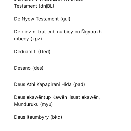
Testament (dnjBL)
De Nyew Testament (gul)
De riidz ni trat cub nu bicy nu Ñgyoozh
mbecy (zpz)
Deduamiti (Ded)
Desano (des)
Deus Athi Kapapirani Hida (pad)
Deus ekawẽntup Kawẽn iisuat ekawẽn,
Munduruku (myu)
Deus Itaumbyry (bkq)