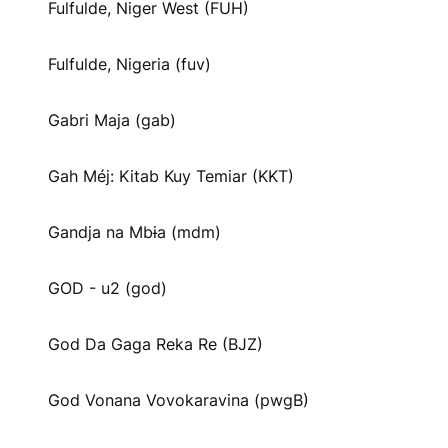
Fulfulde, Niger West (FUH)
Fulfulde, Nigeria (fuv)
Gabri Maja (gab)
Gah Méj: Kitab Kuy Temiar (KKT)
Gandja na Mbɨa (mdm)
GOD - u2 (god)
God Da Gaga Reka Re (BJZ)
God Vonana Vovokaravina (pwgB)