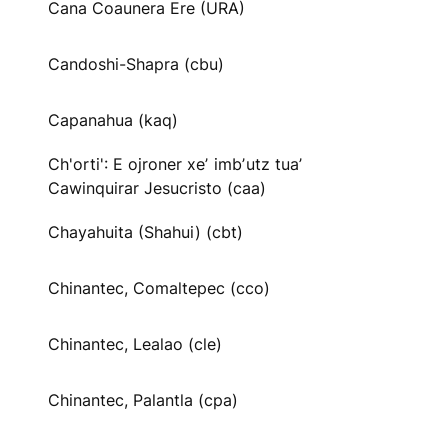
Cana Coaunera Ere (URA)
Candoshi-Shapra (cbu)
Capanahua (kaq)
Ch'orti': E ojroner xeʼ imbʼutz tuaʼ
Cawinquirar Jesucristo (caa)
Chayahuita (Shahui) (cbt)
Chinantec, Comaltepec (cco)
Chinantec, Lealao (cle)
Chinantec, Palantla (cpa)