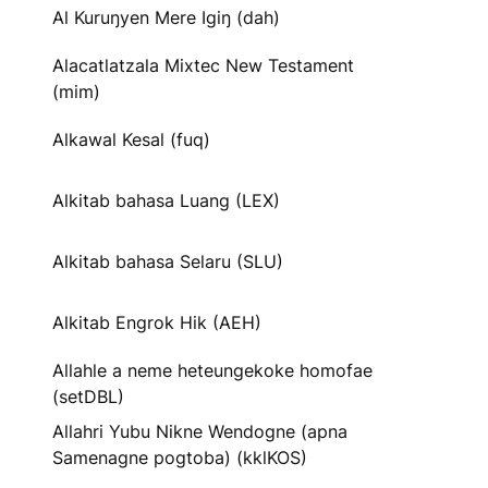
Al Kuruŋyen Mere Igiŋ (dah)
Alacatlatzala Mixtec New Testament
(mim)
Alkawal Kesal (fuq)
Alkitab bahasa Luang (LEX)
Alkitab bahasa Selaru (SLU)
Alkitab Engrok Hik (AEH)
Allahle a neme heteungekoke homofae
(setDBL)
Allahri Yubu Nikne Wendogne (apna
Samenagne pogtoba) (kklKOS)