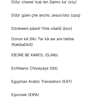
Dižaʼ chaweʼ kub len Salmo kaʼ (zty)
Dižaʼ güen c̱he ancho Jesucristo (zpq)
Dónbeenì páaníi fĩnle vũahṹ (box)
Dɔnɔn kə̂ Siki: Tar kə̂ aw arə təbbə
(KabbaDkS)
EBƆRƐ BE KAWƆL (GJNb)
Echilaano Chiyayaya (tbt)
Egyptian Arabic Translation (EAT)
Eipomek (EIPA)