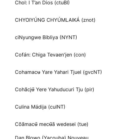
Chol: I T’an Dios (ctuBI)
CHYOIYÚNG CHYÚMLAIKÁ (znot)
ciNyungwe Bibliya (NYNT)
Cofán: Chiga Tevaen'jen (con)
Cohamacʉ Yare Yahari Tjuel (gvcNT)
Cohãcjʉ̃ Yere Yahuducuri Tju (pir)
Culina Mádija (culNT)
Cõãmacʉ̃ mecʉ̃ã wedesei (tue)
Dan Blowo (Yacouba) Nouveau