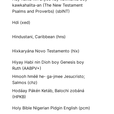
kawkahalita-an (The New Testament
Psalms and Proverbs) (sblNT)
Hdi (xed)
Hindustani, Caribbean (hns)
Hixkaryána Novo Testamento (hix)
Hiyay Habi nin Dioh boy Genesis boy
Ruth (AABPV+)
Hmooh hmëë he- ga-jmee Jesucristo;
Salmos (chz)
Hodáay Pákén Ketáb, Balochi zobáná
(HPKB)
Holy Bible Nigerian Pidgin English (pcm)