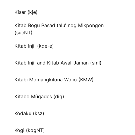
Kisar (kje)
Kitab Bogu Pasad taluʼ nog Mikpongon
(sucNT)
Kitab Injil (kqe-e)
Kitab Injil and Kitab Awal-Jaman (sml)
Kitabi Momangkilona Wolio (KMW)
Kitabo Mûqades (diq)
Kodaku (ksz)
Kogi (kogNT)