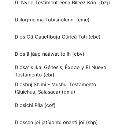
Di Nyoo Testiment eena Bileez Kriol (bzj)
Diiloŋ-nelma Tobisĩfɛlɛnni (cme)
Dios Cʉ̃ Cauetibʉjʉ Cũrĩcã Tuti (cbc)
Dios ã jáap naáwát tólih (cbv)
Diosa' kiika; Génesis, Éxodo y El Nuevo
Testamento (cbi)
Diosbuj Shimi - Mushuj Testamento
(Quichua, Salasaca) (qxlu)
Diosichi Pila (cof)
Diossen joi jatíxonbi onanti joi (shp)