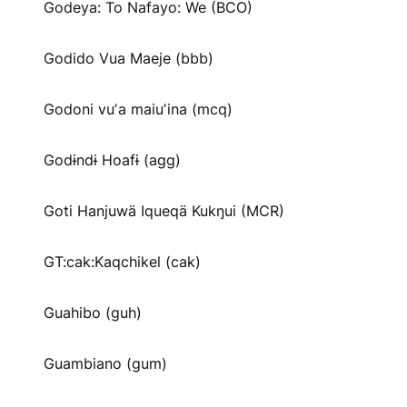
Godeya: To Nafayo: We (BCO)
Godido Vua Maeje (bbb)
Godoni vuʼa maiuʼina (mcq)
Godɨndɨ Hoafɨ (agg)
Goti Hanjuwä Iqueqä Kukŋui (MCR)
GT:cak:Kaqchikel (cak)
Guahibo (guh)
Guambiano (gum)