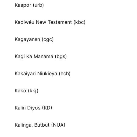
Kaapor (urb)
Kadiwéu New Testament (kbc)
Kagayanen (cgc)
Kagi Ka Manama (bgs)
Kakaɨyari Niukieya (hch)
Kako (kkj)
Kalin Diyos (KD)
Kalinga, Butbut (NUA)