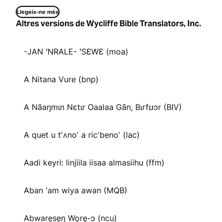
Llegeix-ne més
Altres versions de Wycliffe Bible Translators, Inc.
-JAN ꞌNRALE- ꞌSƐWƐ (moa)
A Nitana Vure (bnp)
A Nãaŋmɩn Nɛtɩr Oaalaa Gãn, Bɩrfʊɔr (BIV)
A quet u tʼʌnoʼ a ricʼbenoʼ (lac)
Aadi keyri: linjiila iisaa almasiihu (ffm)
Aban 'am wiya awan (MQB)
Abware̱se̱ŋ Wo̱re̱-ɔ (ncu)