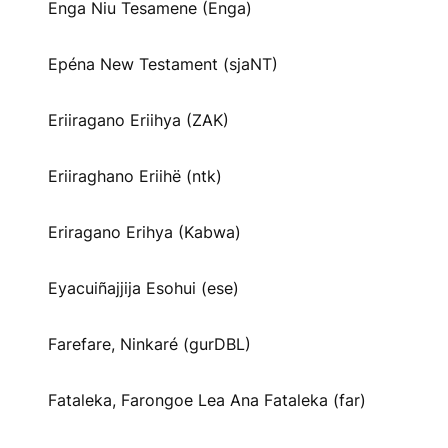
Enga Niu Tesamene (Enga)
Epéna New Testament (sjaNT)
Eriiragano Eriihya (ZAK)
Eriiraghano Eriihë (ntk)
Eriragano Erihya (Kabwa)
Eyacuiñajjija Esohui (ese)
Farefare, Ninkaré (gurDBL)
Fataleka, Farongoe Lea Ana Fataleka (far)