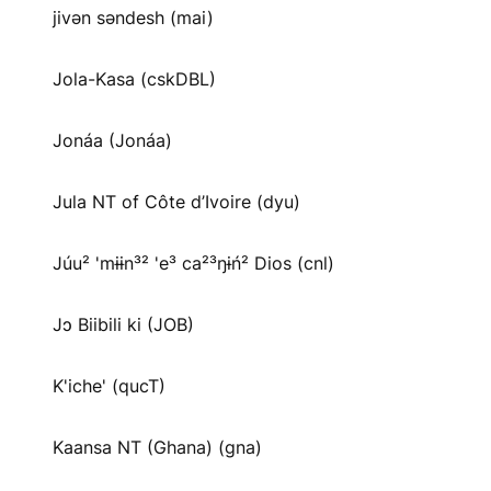
jivən səndesh (mai)
Jola-Kasa (cskDBL)
Jonáa (Jonáa)
Jula NT of Côte d’Ivoire (dyu)
Júu² 'mɨɨn³² 'e³ ca²³ŋɨń² Dios (cnl)
Jɔ Biibili ki (JOB)
K'iche' (qucT)
Kaansa NT (Ghana) (gna)