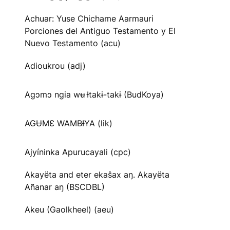
Achuar: Yuse Chichame Aarmauri
Porciones del Antiguo Testamento y El
Nuevo Testamento (acu)
Adioukrou (adj)
Agɔmɔ ngia wʉ Ɨtakɨ-takɨ (BudKoya)
AGɄMƐ WAMBƗYA (lik)
Ajyíninka Apurucayali (cpc)
Akayëta and eter ekaŝax aŋ. Akayëta
Añanar aŋ (BSCDBL)
Akeu (Gaolkheel) (aeu)