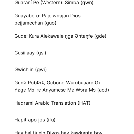
Guaraní Pe (Western): Simba (gwn)
Guayabero: Pajelwʉajan Dios
pejjamechan (guo)
Gude: Kura Aləkawalə ŋga Əntaŋfə (gde)
Gusiilaay (gsl)
Gwich'in (gwi)
GɛnÞ PobÞrÞ, Gɛbono Wurubuaarɛ Gi
Yɛgɛ Mɔ-rɛ Anyamesɛ Mɛ Wɔra Mɔ (acd)
Hadrami Arabic Translation (HAT)
Hapit apo jos (ifu)
Hay halitá nin Diyos hay kawkanta boy