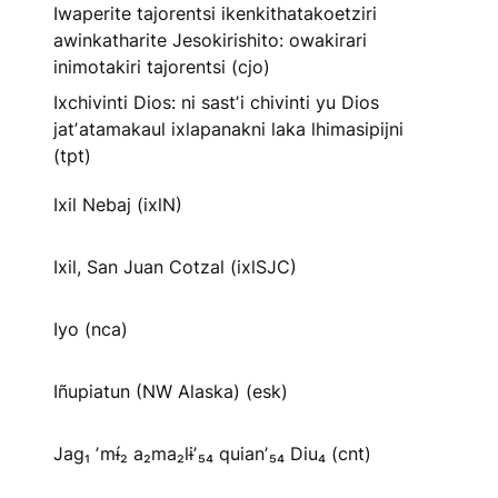
Iwaperite tajorentsi ikenkithatakoetziri
awinkatharite Jesokirishito: owakirari
inimotakiri tajorentsi (cjo)
Ixchivinti Dios: ni sastʼi chivinti yu Dios
jatʼatamakaul ixlapanakni laka lhimasipijni
(tpt)
Ixil Nebaj (ixlN)
Ixil, San Juan Cotzal (ixlSJC)
Iyo (nca)
Iñupiatun (NW Alaska) (esk)
Jag₁ ʼmɨ́₂ a₂ma₂lɨʼ₅₄ quianʼ₅₄ Diu₄ (cnt)