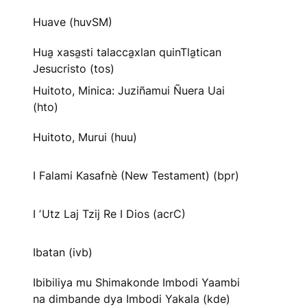
Huave (huvSM)
Hua̱ xasa̱sti talacca̱xlan quinTla̱tican
Jesucristo (tos)
Huitoto, Minica: Juziñamui Ñuera Uai
(hto)
Huitoto, Murui (huu)
I Falami Kasafnè (New Testament) (bpr)
I ʼUtz Laj Tzij Re I Dios (acrC)
Ibatan (ivb)
Ibibiliya mu Shimakonde Imbodi Yaambi
na dimbande dya Imbodi Yakala (kde)