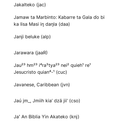
Jakalteko (jac)
Jamaw ta Marbinto: Kabarre ta Gala ɗo bi
ka Iisa Masi iŋ daŋla (daa)
Janji beluke (alp)
Jarawara (jaaR)
Jau²³ hm²³ i⁴ra³tya²³ nei² quieh¹ re¹
Jesucristo quian⁴-¹ (cuc)
Javanese, Caribbean (jvn)
Jaú jm_, Jmiih kia’ dzä jii’ (cso)
Jaꞌ An Biblia Yin Akateko (knj)