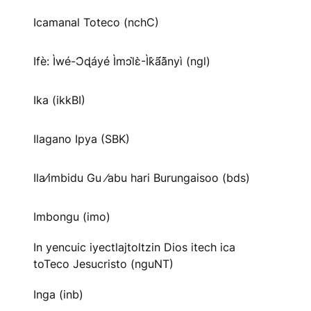
Icamanal Toteco (nchC)
Ifè: Ìwé-Ɔ̀ɖáyé Ìmↄl̀ɛ̀-Ìk̀ã́ã̀nyì (ngl)
Ika (ikkBI)
Ilagano Ipya (SBK)
Ila⁄imbidu Gu ⁄abu hari Burungaisoo (bds)
Imbongu (imo)
In yencuic iyectlajtoltzin Dios itech ica
toTeco Jesucristo (nguNT)
Inga (inb)