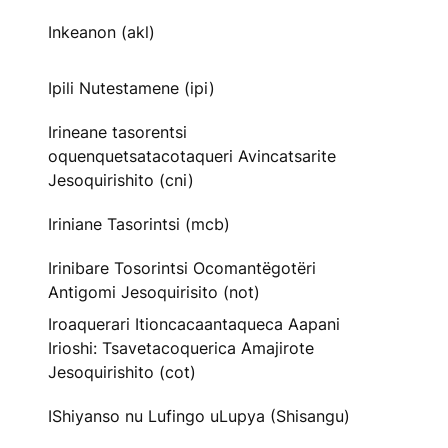
Inkeanon (akl)
Ipili Nutestamene (ipi)
Irineane tasorentsi
oquenquetsatacotaqueri Avincatsarite
Jesoquirishito (cni)
Iriniane Tasorintsi (mcb)
Irinibare Tosorintsi Ocomantëgotëri
Antigomi Jesoquirisito (not)
Iroaquerari Itioncacaantaqueca Aapani
Irioshi: Tsavetacoquerica Amajirote
Jesoquirishito (cot)
IShiyanso nu Lufingo uLupya (Shisangu)