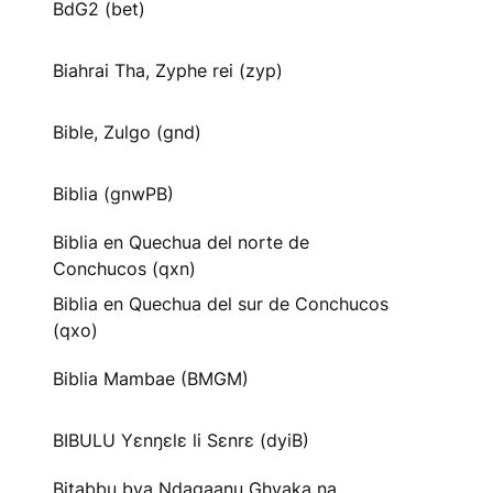
BdG2 (bet)
Biahrai Tha, Zyphe rei (zyp)
Bible, Zulgo (gnd)
Biblia (gnwPB)
Biblia en Quechua del norte de
Conchucos (qxn)
Biblia en Quechua del sur de Conchucos
(qxo)
Biblia Mambae (BMGM)
BIBULU Yɛnŋɛlɛ li Sɛnrɛ (dyiB)
Bitabbu bya Ndagaanu Ghyaka na