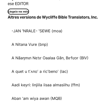
ese EDITOR
Llegeix-ne més
Altres versions de Wycliffe Bible Translators, Inc.
-JAN ꞌNRALE- ꞌSƐWƐ (moa)
A Nitana Vure (bnp)
A Nãaŋmɩn Nɛtɩr Oaalaa Gãn, Bɩrfʊɔr (BIV)
A quet u tʼʌnoʼ a ricʼbenoʼ (lac)
Aadi keyri: linjiila iisaa almasiihu (ffm)
Aban 'am wiya awan (MQB)