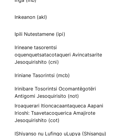
Inga (inb)
Inkeanon (akl)
Ipili Nutestamene (ipi)
Irineane tasorentsi
oquenquetsatacotaqueri Avincatsarite
Jesoquirishito (cni)
Iriniane Tasorintsi (mcb)
Irinibare Tosorintsi Ocomantëgotëri
Antigomi Jesoquirisito (not)
Iroaquerari Itioncacaantaqueca Aapani
Irioshi: Tsavetacoquerica Amajirote
Jesoquirishito (cot)
IShiyanso nu Lufingo uLupya (Shisangu)