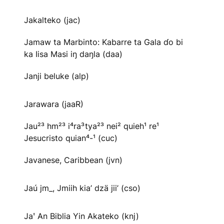
Jakalteko (jac)
Jamaw ta Marbinto: Kabarre ta Gala ɗo bi
ka Iisa Masi iŋ daŋla (daa)
Janji beluke (alp)
Jarawara (jaaR)
Jau²³ hm²³ i⁴ra³tya²³ nei² quieh¹ re¹
Jesucristo quian⁴-¹ (cuc)
Javanese, Caribbean (jvn)
Jaú jm_, Jmiih kia’ dzä jii’ (cso)
Jaꞌ An Biblia Yin Akateko (knj)