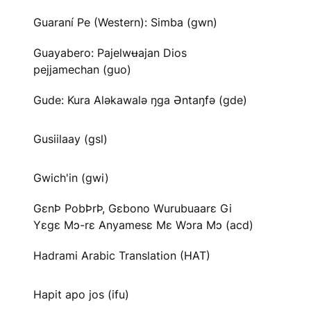
Guaraní Pe (Western): Simba (gwn)
Guayabero: Pajelwʉajan Dios
pejjamechan (guo)
Gude: Kura Aləkawalə ŋga Əntaŋfə (gde)
Gusiilaay (gsl)
Gwich'in (gwi)
GɛnÞ PobÞrÞ, Gɛbono Wurubuaarɛ Gi
Yɛgɛ Mɔ-rɛ Anyamesɛ Mɛ Wɔra Mɔ (acd)
Hadrami Arabic Translation (HAT)
Hapit apo jos (ifu)