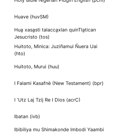
Holy Bible Nigerian Pidgin English (pcm)
Huave (huvSM)
Hua̱ xasa̱sti talacca̱xlan quinTla̱tican
Jesucristo (tos)
Huitoto, Minica: Juziñamui Ñuera Uai
(hto)
Huitoto, Murui (huu)
I Falami Kasafnè (New Testament) (bpr)
I ʼUtz Laj Tzij Re I Dios (acrC)
Ibatan (ivb)
Ibibiliya mu Shimakonde Imbodi Yaambi