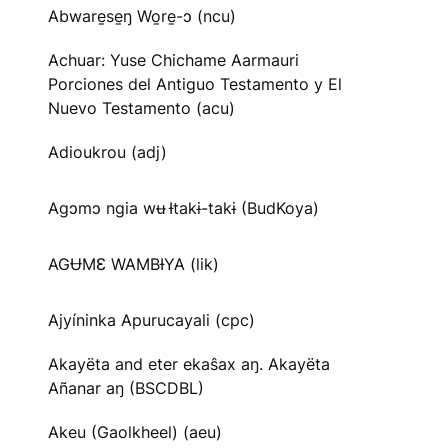
Abware̱se̱ŋ Wo̱re̱-ɔ (ncu)
Achuar: Yuse Chichame Aarmauri
Porciones del Antiguo Testamento y El
Nuevo Testamento (acu)
Adioukrou (adj)
Agɔmɔ ngia wʉ Ɨtakɨ-takɨ (BudKoya)
AGɄMƐ WAMBƗYA (lik)
Ajyíninka Apurucayali (cpc)
Akayëta and eter ekaŝax aŋ. Akayëta
Añanar aŋ (BSCDBL)
Akeu (Gaolkheel) (aeu)