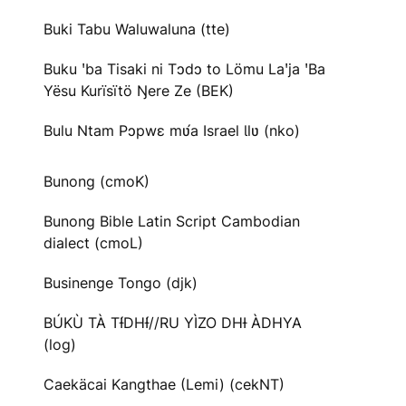
Buki Tabu Waluwaluna (tte)
Buku ꞌba Tisaki ni Tɔdɔ to Lömu Laꞌja ꞌBa
Yësu Kurïsïtö Ŋere Ze (BEK)
Bulu Ntam Pɔpwɛ mʋ́a Israel Ɩlʋ (nko)
Bunong (cmoK)
Bunong Bible Latin Script Cambodian
dialect (cmoL)
Businenge Tongo (djk)
BÚKÙ TÀ TƗ́DHƗ́//RU YÌZO DHƗ ÀDHYA
(log)
Caekäcai Kangthae (Lemi) (cekNT)