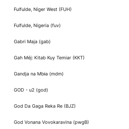
Fulfulde, Niger West (FUH)
Fulfulde, Nigeria (fuv)
Gabri Maja (gab)
Gah Méj: Kitab Kuy Temiar (KKT)
Gandja na Mbɨa (mdm)
GOD - u2 (god)
God Da Gaga Reka Re (BJZ)
God Vonana Vovokaravina (pwgB)