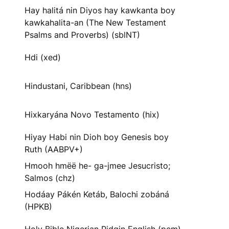
Hay halitá nin Diyos hay kawkanta boy
kawkahalita-an (The New Testament
Psalms and Proverbs) (sblNT)
Hdi (xed)
Hindustani, Caribbean (hns)
Hixkaryána Novo Testamento (hix)
Hiyay Habi nin Dioh boy Genesis boy
Ruth (AABPV+)
Hmooh hmëë he- ga-jmee Jesucristo;
Salmos (chz)
Hodáay Pákén Ketáb, Balochi zobáná
(HPKB)