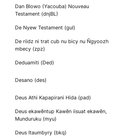
Dan Blowo (Yacouba) Nouveau
Testament (dnjBL)
De Nyew Testament (gul)
De riidz ni trat cub nu bicy nu Ñgyoozh
mbecy (zpz)
Deduamiti (Ded)
Desano (des)
Deus Athi Kapapirani Hida (pad)
Deus ekawẽntup Kawẽn iisuat ekawẽn,
Munduruku (myu)
Deus Itaumbyry (bkq)