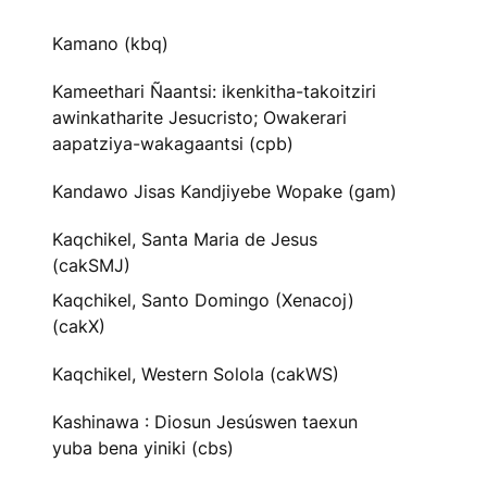
Kamano (kbq)
Kameethari Ñaantsi: ikenkitha-takoitziri
awinkatharite Jesucristo; Owakerari
aapatziya-wakagaantsi (cpb)
Kandawo Jisas Kandjiyebe Wopake (gam)
Kaqchikel, Santa Maria de Jesus
(cakSMJ)
Kaqchikel, Santo Domingo (Xenacoj)
(cakX)
Kaqchikel, Western Solola (cakWS)
Kashinawa : Diosun Jesúswen taexun
yuba bena yiniki (cbs)