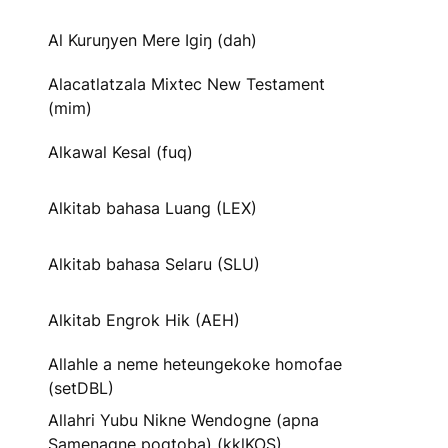
Al Kuruŋyen Mere Igiŋ (dah)
Alacatlatzala Mixtec New Testament
(mim)
Alkawal Kesal (fuq)
Alkitab bahasa Luang (LEX)
Alkitab bahasa Selaru (SLU)
Alkitab Engrok Hik (AEH)
Allahle a neme heteungekoke homofae
(setDBL)
Allahri Yubu Nikne Wendogne (apna
Samenagne pogtoba) (kklKOS)