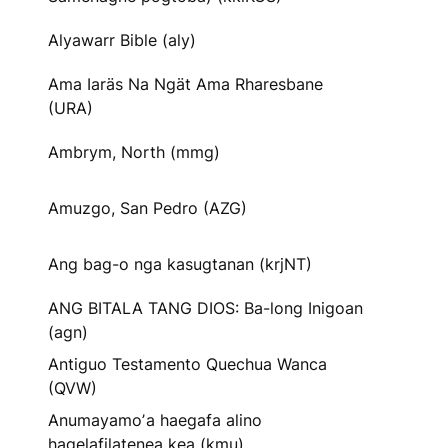
Alyawarr Bible (aly)
Ama Iaräs Na Ngät Ama Rharesbane
(URA)
Ambrym, North (mmg)
Amuzgo, San Pedro (AZG)
Ang bag-o nga kasugtanan (krjNT)
ANG BITALA TANG DIOS: Ba-long Inigoan
(agn)
Antiguo Testamento Quechua Wanca
(QVW)
Anumayamoʼa haegafa alino
hagelafilatenea kea (kmu)