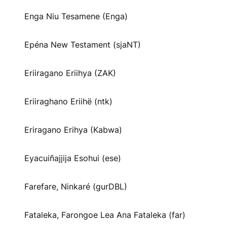
Enga Niu Tesamene (Enga)
Epéna New Testament (sjaNT)
Eriiragano Eriihya (ZAK)
Eriiraghano Eriihë (ntk)
Eriragano Erihya (Kabwa)
Eyacuiñajjija Esohui (ese)
Farefare, Ninkaré (gurDBL)
Fataleka, Farongoe Lea Ana Fataleka (far)