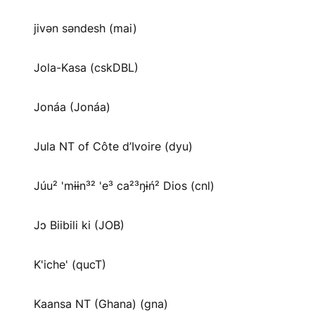
jivən səndesh (mai)
Jola-Kasa (cskDBL)
Jonáa (Jonáa)
Jula NT of Côte d’Ivoire (dyu)
Júu² 'mɨɨn³² 'e³ ca²³ŋɨń² Dios (cnl)
Jɔ Biibili ki (JOB)
K'iche' (qucT)
Kaansa NT (Ghana) (gna)