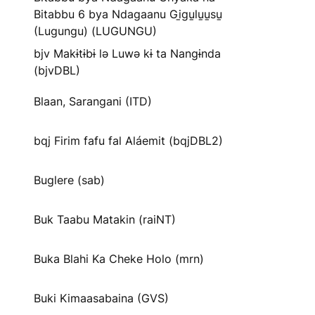
Bitabbu 6 bya Ndagaanu Gi̱gu̱lu̱u̱su̱
(Lugungu) (LUGUNGU)
bjv Makɨtɨbɨ lə Luwə kɨ ta Nangɨnda
(bjvDBL)
Blaan, Sarangani (ITD)
bqj Firim fafu fal Aláemit (bqjDBL2)
Buglere (sab)
Buk Taabu Matakin (raiNT)
Buka Blahi Ka Cheke Holo (mrn)
Buki Kimaasabaina (GVS)