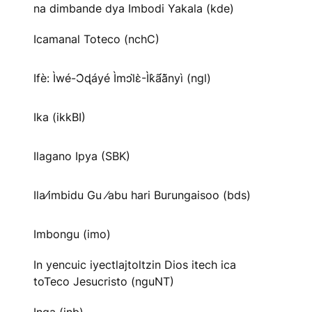
na dimbande dya Imbodi Yakala (kde)
Icamanal Toteco (nchC)
Ifè: Ìwé-Ɔ̀ɖáyé Ìmↄl̀ɛ̀-Ìk̀ã́ã̀nyì (ngl)
Ika (ikkBI)
Ilagano Ipya (SBK)
Ila⁄imbidu Gu ⁄abu hari Burungaisoo (bds)
Imbongu (imo)
In yencuic iyectlajtoltzin Dios itech ica
toTeco Jesucristo (nguNT)