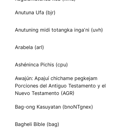
Anutuna Ufa (bjr)
Anutuning midi totangka ingaʼni (uvh)
Arabela (arl)
Ashéninca Pichis (cpu)
Awajún: Apajuí chichame pegkejam
Porciones del Antiguo Testamento y el
Nuevo Testamento (AGR)
Bag-ong Kasuyatan (bnoNTgnex)
Bagheli Bible (bag)