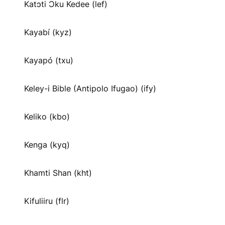
Katɔti Ɔku Kedee (lef)
Kayabí (kyz)
Kayapó (txu)
Keley-i Bible (Antipolo Ifugao) (ify)
Keliko (kbo)
Kenga (kyq)
Khamti Shan (kht)
Kifuliiru (flr)