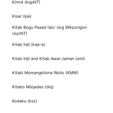
Kimré (kqpNT)
Kisar (kje)
Kitab Bogu Pasad taluʼ nog Mikpongon
(sucNT)
Kitab Injil (kqe-e)
Kitab Injil and Kitab Awal-Jaman (sml)
Kitabi Momangkilona Wolio (KMW)
Kitabo Mûqades (diq)
Kodaku (ksz)