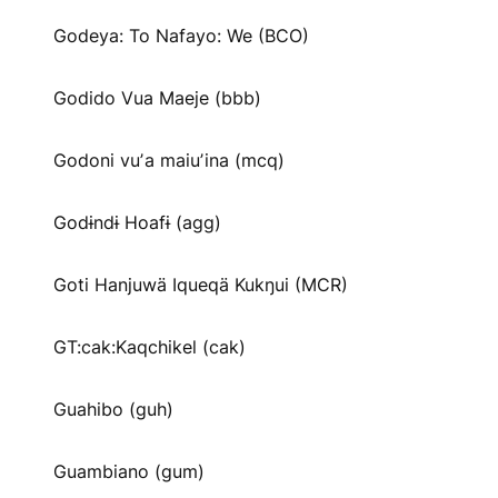
Godeya: To Nafayo: We (BCO)
Godido Vua Maeje (bbb)
Godoni vuʼa maiuʼina (mcq)
Godɨndɨ Hoafɨ (agg)
Goti Hanjuwä Iqueqä Kukŋui (MCR)
GT:cak:Kaqchikel (cak)
Guahibo (guh)
Guambiano (gum)