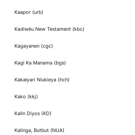
Kaapor (urb)
Kadiwéu New Testament (kbc)
Kagayanen (cgc)
Kagi Ka Manama (bgs)
Kakaɨyari Niukieya (hch)
Kako (kkj)
Kalin Diyos (KD)
Kalinga, Butbut (NUA)