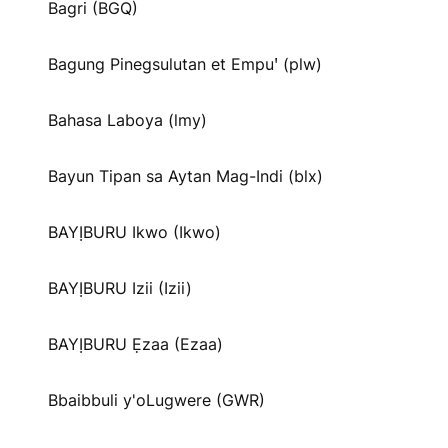
Bagri (BGQ)
Bagung Pinegsulutan et Empuꞌ (plw)
Bahasa Laboya (lmy)
Bayun Tipan sa Aytan Mag-Indi (blx)
BAYỊBURU Ikwo (Ikwo)
BAYỊBURU Izii (Izii)
BAYỊBURU Ẹzaa (Ezaa)
Bbaibbuli y'oLugwere (GWR)