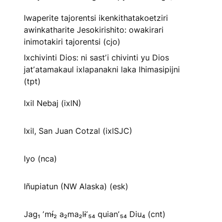
Iwaperite tajorentsi ikenkithatakoetziri
awinkatharite Jesokirishito: owakirari
inimotakiri tajorentsi (cjo)
Ixchivinti Dios: ni sastʼi chivinti yu Dios
jatʼatamakaul ixlapanakni laka lhimasipijni
(tpt)
Ixil Nebaj (ixlN)
Ixil, San Juan Cotzal (ixlSJC)
Iyo (nca)
Iñupiatun (NW Alaska) (esk)
Jag₁ ʼmɨ́₂ a₂ma₂lɨʼ₅₄ quianʼ₅₄ Diu₄ (cnt)