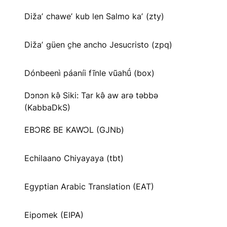
Dižaʼ chaweʼ kub len Salmo kaʼ (zty)
Dižaʼ güen c̱he ancho Jesucristo (zpq)
Dónbeenì páaníi fĩnle vũahṹ (box)
Dɔnɔn kə̂ Siki: Tar kə̂ aw arə təbbə
(KabbaDkS)
EBƆRƐ BE KAWƆL (GJNb)
Echilaano Chiyayaya (tbt)
Egyptian Arabic Translation (EAT)
Eipomek (EIPA)