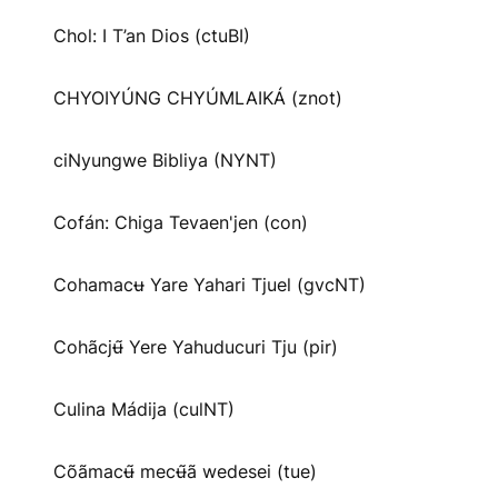
Chol: I T’an Dios (ctuBI)
CHYOIYÚNG CHYÚMLAIKÁ (znot)
ciNyungwe Bibliya (NYNT)
Cofán: Chiga Tevaen'jen (con)
Cohamacʉ Yare Yahari Tjuel (gvcNT)
Cohãcjʉ̃ Yere Yahuducuri Tju (pir)
Culina Mádija (culNT)
Cõãmacʉ̃ mecʉ̃ã wedesei (tue)