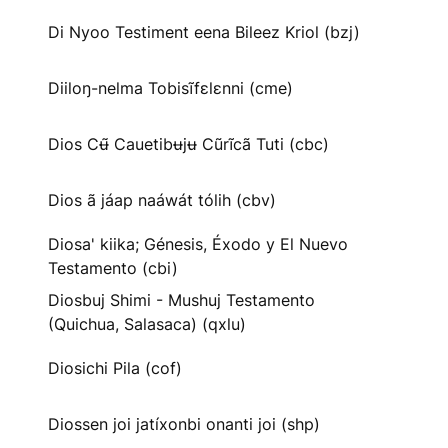
Di Nyoo Testiment eena Bileez Kriol (bzj)
Diiloŋ-nelma Tobisĩfɛlɛnni (cme)
Dios Cʉ̃ Cauetibʉjʉ Cũrĩcã Tuti (cbc)
Dios ã jáap naáwát tólih (cbv)
Diosa' kiika; Génesis, Éxodo y El Nuevo
Testamento (cbi)
Diosbuj Shimi - Mushuj Testamento
(Quichua, Salasaca) (qxlu)
Diosichi Pila (cof)
Diossen joi jatíxonbi onanti joi (shp)