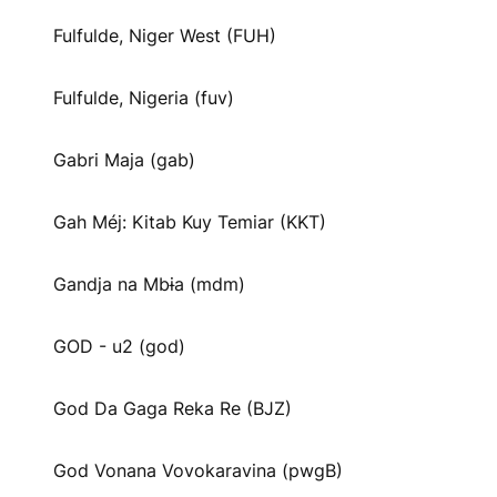
Fulfulde, Niger West (FUH)
Fulfulde, Nigeria (fuv)
Gabri Maja (gab)
Gah Méj: Kitab Kuy Temiar (KKT)
Gandja na Mbɨa (mdm)
GOD - u2 (god)
God Da Gaga Reka Re (BJZ)
God Vonana Vovokaravina (pwgB)