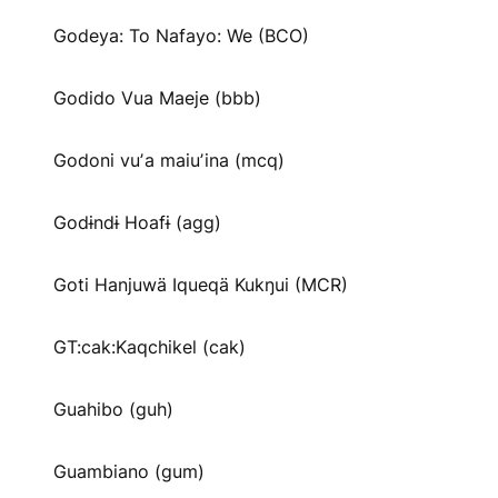
Godeya: To Nafayo: We (BCO)
Godido Vua Maeje (bbb)
Godoni vuʼa maiuʼina (mcq)
Godɨndɨ Hoafɨ (agg)
Goti Hanjuwä Iqueqä Kukŋui (MCR)
GT:cak:Kaqchikel (cak)
Guahibo (guh)
Guambiano (gum)