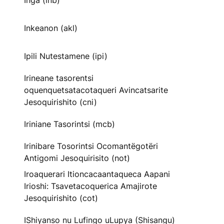
Inga (inb)
Inkeanon (akl)
Ipili Nutestamene (ipi)
Irineane tasorentsi
oquenquetsatacotaqueri Avincatsarite
Jesoquirishito (cni)
Iriniane Tasorintsi (mcb)
Irinibare Tosorintsi Ocomantëgotëri
Antigomi Jesoquirisito (not)
Iroaquerari Itioncacaantaqueca Aapani
Irioshi: Tsavetacoquerica Amajirote
Jesoquirishito (cot)
IShiyanso nu Lufingo uLupya (Shisangu)