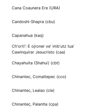
Cana Coaunera Ere (URA)
Candoshi-Shapra (cbu)
Capanahua (kaq)
Ch'orti': E ojroner xeʼ imbʼutz tuaʼ
Cawinquirar Jesucristo (caa)
Chayahuita (Shahui) (cbt)
Chinantec, Comaltepec (cco)
Chinantec, Lealao (cle)
Chinantec, Palantla (cpa)