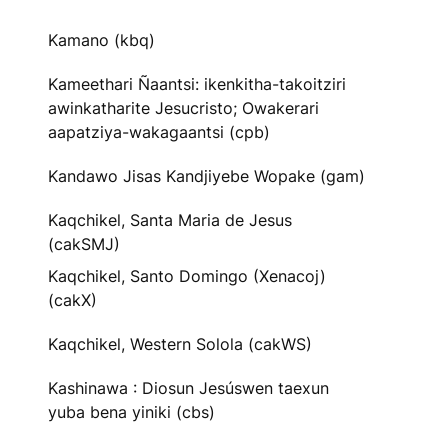
Kamano (kbq)
Kameethari Ñaantsi: ikenkitha-takoitziri
awinkatharite Jesucristo; Owakerari
aapatziya-wakagaantsi (cpb)
Kandawo Jisas Kandjiyebe Wopake (gam)
Kaqchikel, Santa Maria de Jesus
(cakSMJ)
Kaqchikel, Santo Domingo (Xenacoj)
(cakX)
Kaqchikel, Western Solola (cakWS)
Kashinawa : Diosun Jesúswen taexun
yuba bena yiniki (cbs)