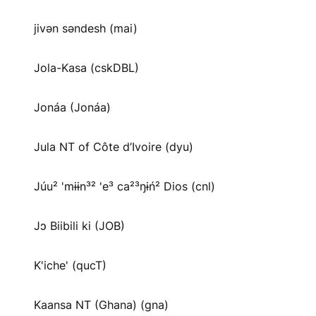
jivən səndesh (mai)
Jola-Kasa (cskDBL)
Jonáa (Jonáa)
Jula NT of Côte d’Ivoire (dyu)
Júu² 'mɨɨn³² 'e³ ca²³ŋɨń² Dios (cnl)
Jɔ Biibili ki (JOB)
K'iche' (qucT)
Kaansa NT (Ghana) (gna)