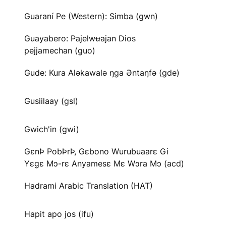
Guaraní Pe (Western): Simba (gwn)
Guayabero: Pajelwʉajan Dios
pejjamechan (guo)
Gude: Kura Aləkawalə ŋga Əntaŋfə (gde)
Gusiilaay (gsl)
Gwich'in (gwi)
GɛnÞ PobÞrÞ, Gɛbono Wurubuaarɛ Gi
Yɛgɛ Mɔ-rɛ Anyamesɛ Mɛ Wɔra Mɔ (acd)
Hadrami Arabic Translation (HAT)
Hapit apo jos (ifu)