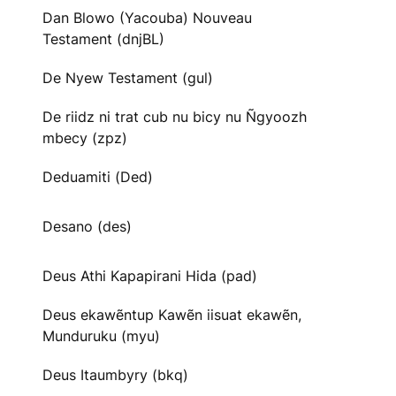
Dan Blowo (Yacouba) Nouveau
Testament (dnjBL)
De Nyew Testament (gul)
De riidz ni trat cub nu bicy nu Ñgyoozh
mbecy (zpz)
Deduamiti (Ded)
Desano (des)
Deus Athi Kapapirani Hida (pad)
Deus ekawẽntup Kawẽn iisuat ekawẽn,
Munduruku (myu)
Deus Itaumbyry (bkq)