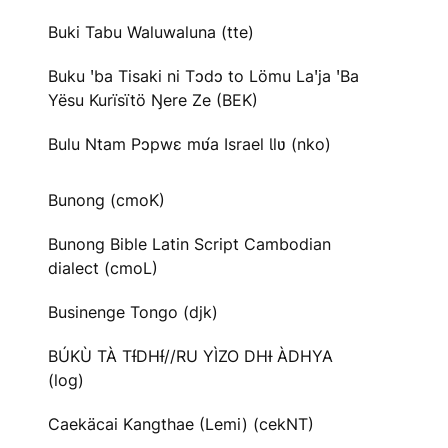
Buki Tabu Waluwaluna (tte)
Buku ꞌba Tisaki ni Tɔdɔ to Lömu Laꞌja ꞌBa
Yësu Kurïsïtö Ŋere Ze (BEK)
Bulu Ntam Pɔpwɛ mʋ́a Israel Ɩlʋ (nko)
Bunong (cmoK)
Bunong Bible Latin Script Cambodian
dialect (cmoL)
Businenge Tongo (djk)
BÚKÙ TÀ TƗ́DHƗ́//RU YÌZO DHƗ ÀDHYA
(log)
Caekäcai Kangthae (Lemi) (cekNT)