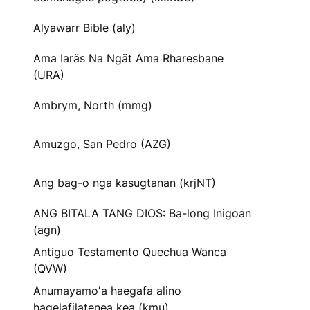
Alyawarr Bible (aly)
Ama Iaräs Na Ngät Ama Rharesbane
(URA)
Ambrym, North (mmg)
Amuzgo, San Pedro (AZG)
Ang bag-o nga kasugtanan (krjNT)
ANG BITALA TANG DIOS: Ba-long Inigoan
(agn)
Antiguo Testamento Quechua Wanca
(QVW)
Anumayamoʼa haegafa alino
hagelafilatenea kea (kmu)