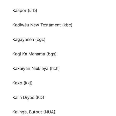
Kaapor (urb)
Kadiwéu New Testament (kbc)
Kagayanen (cgc)
Kagi Ka Manama (bgs)
Kakaɨyari Niukieya (hch)
Kako (kkj)
Kalin Diyos (KD)
Kalinga, Butbut (NUA)