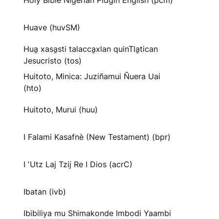
Holy Bible Nigerian Pidgin English (pcm)
Huave (huvSM)
Hua̱ xasa̱sti talacca̱xlan quinTla̱tican
Jesucristo (tos)
Huitoto, Minica: Juziñamui Ñuera Uai
(hto)
Huitoto, Murui (huu)
I Falami Kasafnè (New Testament) (bpr)
I ʼUtz Laj Tzij Re I Dios (acrC)
Ibatan (ivb)
Ibibiliya mu Shimakonde Imbodi Yaambi