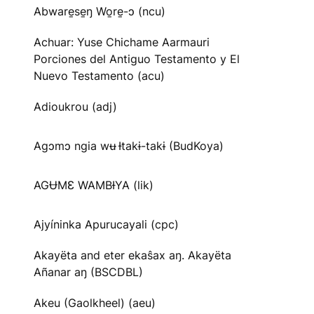
Abware̱se̱ŋ Wo̱re̱-ɔ (ncu)
Achuar: Yuse Chichame Aarmauri
Porciones del Antiguo Testamento y El
Nuevo Testamento (acu)
Adioukrou (adj)
Agɔmɔ ngia wʉ Ɨtakɨ-takɨ (BudKoya)
AGɄMƐ WAMBƗYA (lik)
Ajyíninka Apurucayali (cpc)
Akayëta and eter ekaŝax aŋ. Akayëta
Añanar aŋ (BSCDBL)
Akeu (Gaolkheel) (aeu)