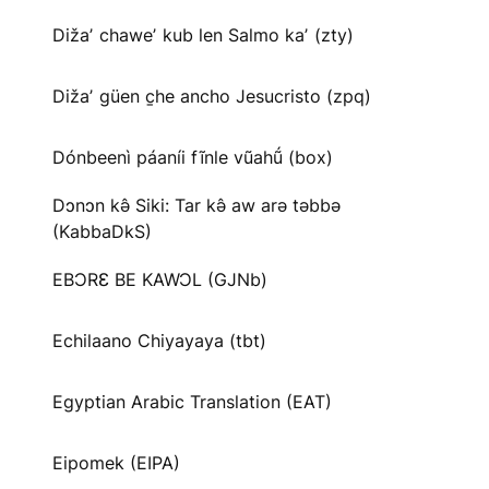
Dižaʼ chaweʼ kub len Salmo kaʼ (zty)
Dižaʼ güen c̱he ancho Jesucristo (zpq)
Dónbeenì páaníi fĩnle vũahṹ (box)
Dɔnɔn kə̂ Siki: Tar kə̂ aw arə təbbə
(KabbaDkS)
EBƆRƐ BE KAWƆL (GJNb)
Echilaano Chiyayaya (tbt)
Egyptian Arabic Translation (EAT)
Eipomek (EIPA)