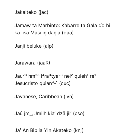
Jakalteko (jac)
Jamaw ta Marbinto: Kabarre ta Gala ɗo bi
ka Iisa Masi iŋ daŋla (daa)
Janji beluke (alp)
Jarawara (jaaR)
Jau²³ hm²³ i⁴ra³tya²³ nei² quieh¹ re¹
Jesucristo quian⁴-¹ (cuc)
Javanese, Caribbean (jvn)
Jaú jm_, Jmiih kia’ dzä jii’ (cso)
Jaꞌ An Biblia Yin Akateko (knj)