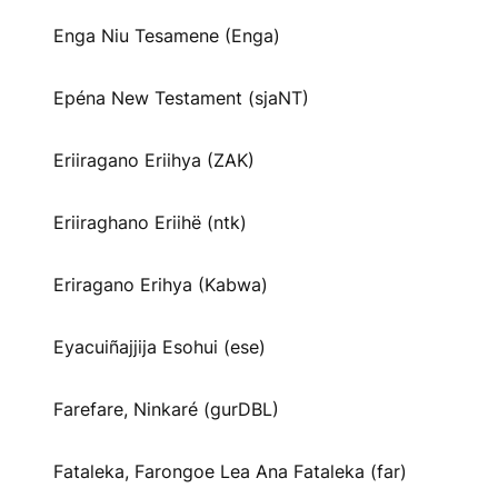
Enga Niu Tesamene (Enga)
Epéna New Testament (sjaNT)
Eriiragano Eriihya (ZAK)
Eriiraghano Eriihë (ntk)
Eriragano Erihya (Kabwa)
Eyacuiñajjija Esohui (ese)
Farefare, Ninkaré (gurDBL)
Fataleka, Farongoe Lea Ana Fataleka (far)