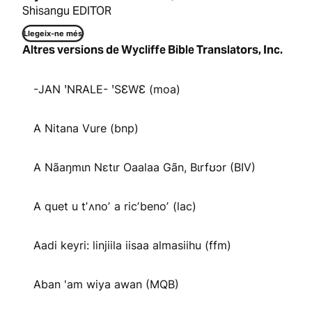
Shisangu EDITOR
Llegeix-ne més
Altres versions de Wycliffe Bible Translators, Inc.
-JAN ꞌNRALE- ꞌSƐWƐ (moa)
A Nitana Vure (bnp)
A Nãaŋmɩn Nɛtɩr Oaalaa Gãn, Bɩrfʊɔr (BIV)
A quet u tʼʌnoʼ a ricʼbenoʼ (lac)
Aadi keyri: linjiila iisaa almasiihu (ffm)
Aban 'am wiya awan (MQB)