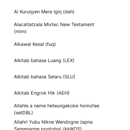
Al Kuruŋyen Mere Igiŋ (dah)
Alacatlatzala Mixtec New Testament
(mim)
Alkawal Kesal (fuq)
Alkitab bahasa Luang (LEX)
Alkitab bahasa Selaru (SLU)
Alkitab Engrok Hik (AEH)
Allahle a neme heteungekoke homofae
(setDBL)
Allahri Yubu Nikne Wendogne (apna
Samenagne pogtoba) (kklKOS)