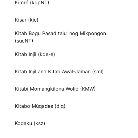
Kimré (kqpNT)
Kisar (kje)
Kitab Bogu Pasad taluʼ nog Mikpongon
(sucNT)
Kitab Injil (kqe-e)
Kitab Injil and Kitab Awal-Jaman (sml)
Kitabi Momangkilona Wolio (KMW)
Kitabo Mûqades (diq)
Kodaku (ksz)