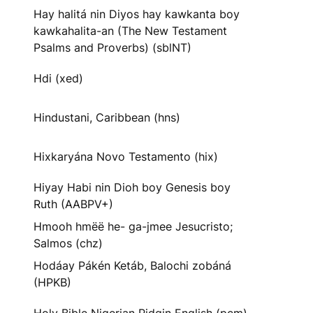
Hay halitá nin Diyos hay kawkanta boy
kawkahalita-an (The New Testament
Psalms and Proverbs) (sblNT)
Hdi (xed)
Hindustani, Caribbean (hns)
Hixkaryána Novo Testamento (hix)
Hiyay Habi nin Dioh boy Genesis boy
Ruth (AABPV+)
Hmooh hmëë he- ga-jmee Jesucristo;
Salmos (chz)
Hodáay Pákén Ketáb, Balochi zobáná
(HPKB)