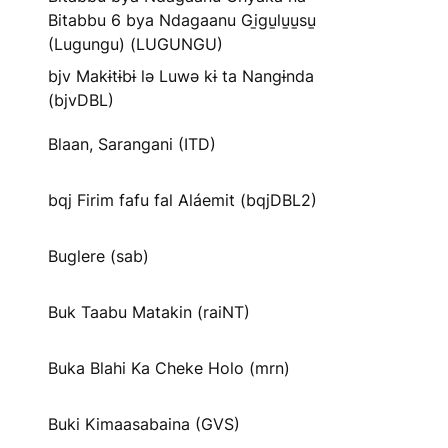
Bitabbu 6 bya Ndagaanu Gi̱gu̱lu̱u̱su̱
(Lugungu) (LUGUNGU)
bjv Makɨtɨbɨ lə Luwə kɨ ta Nangɨnda
(bjvDBL)
Blaan, Sarangani (ITD)
bqj Firim fafu fal Aláemit (bqjDBL2)
Buglere (sab)
Buk Taabu Matakin (raiNT)
Buka Blahi Ka Cheke Holo (mrn)
Buki Kimaasabaina (GVS)