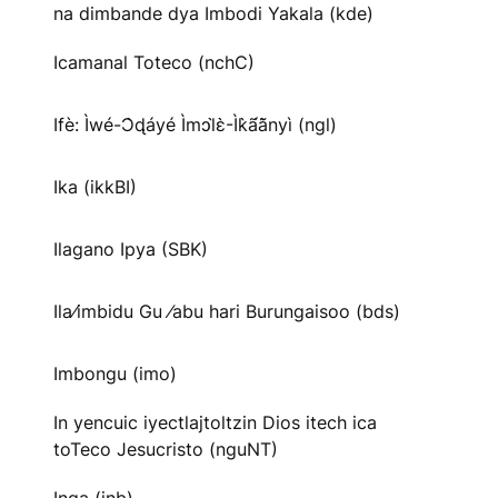
na dimbande dya Imbodi Yakala (kde)
Icamanal Toteco (nchC)
Ifè: Ìwé-Ɔ̀ɖáyé Ìmↄl̀ɛ̀-Ìk̀ã́ã̀nyì (ngl)
Ika (ikkBI)
Ilagano Ipya (SBK)
Ila⁄imbidu Gu ⁄abu hari Burungaisoo (bds)
Imbongu (imo)
In yencuic iyectlajtoltzin Dios itech ica
toTeco Jesucristo (nguNT)