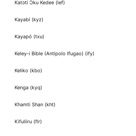
Katɔti Ɔku Kedee (lef)
Kayabí (kyz)
Kayapó (txu)
Keley-i Bible (Antipolo Ifugao) (ify)
Keliko (kbo)
Kenga (kyq)
Khamti Shan (kht)
Kifuliiru (flr)