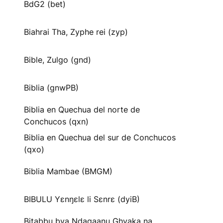
BdG2 (bet)
Biahrai Tha, Zyphe rei (zyp)
Bible, Zulgo (gnd)
Biblia (gnwPB)
Biblia en Quechua del norte de
Conchucos (qxn)
Biblia en Quechua del sur de Conchucos
(qxo)
Biblia Mambae (BMGM)
BIBULU Yɛnŋɛlɛ li Sɛnrɛ (dyiB)
Bitabbu bya Ndagaanu Ghyaka na