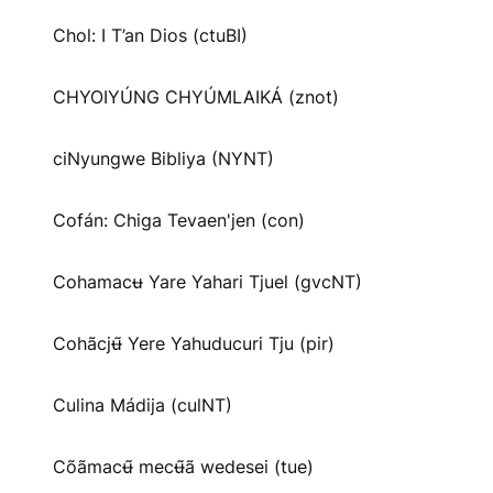
Chol: I T’an Dios (ctuBI)
CHYOIYÚNG CHYÚMLAIKÁ (znot)
ciNyungwe Bibliya (NYNT)
Cofán: Chiga Tevaen'jen (con)
Cohamacʉ Yare Yahari Tjuel (gvcNT)
Cohãcjʉ̃ Yere Yahuducuri Tju (pir)
Culina Mádija (culNT)
Cõãmacʉ̃ mecʉ̃ã wedesei (tue)