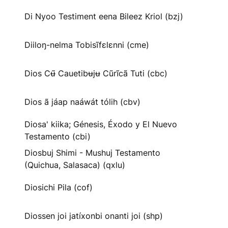
Di Nyoo Testiment eena Bileez Kriol (bzj)
Diiloŋ-nelma Tobisĩfɛlɛnni (cme)
Dios Cʉ̃ Cauetibʉjʉ Cũrĩcã Tuti (cbc)
Dios ã jáap naáwát tólih (cbv)
Diosa' kiika; Génesis, Éxodo y El Nuevo
Testamento (cbi)
Diosbuj Shimi - Mushuj Testamento
(Quichua, Salasaca) (qxlu)
Diosichi Pila (cof)
Diossen joi jatíxonbi onanti joi (shp)