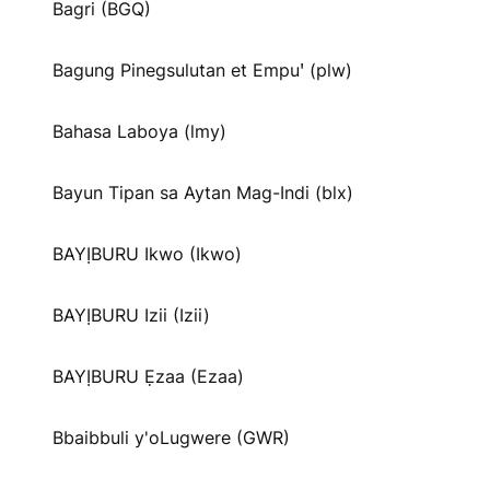
Bagri (BGQ)
Bagung Pinegsulutan et Empuꞌ (plw)
Bahasa Laboya (lmy)
Bayun Tipan sa Aytan Mag-Indi (blx)
BAYỊBURU Ikwo (Ikwo)
BAYỊBURU Izii (Izii)
BAYỊBURU Ẹzaa (Ezaa)
Bbaibbuli y'oLugwere (GWR)