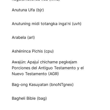
Anutuna Ufa (bjr)
Anutuning midi totangka ingaʼni (uvh)
Arabela (arl)
Ashéninca Pichis (cpu)
Awajún: Apajuí chichame pegkejam
Porciones del Antiguo Testamento y el
Nuevo Testamento (AGR)
Bag-ong Kasuyatan (bnoNTgnex)
Bagheli Bible (bag)