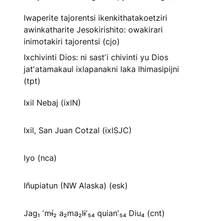
Iwaperite tajorentsi ikenkithatakoetziri
awinkatharite Jesokirishito: owakirari
inimotakiri tajorentsi (cjo)
Ixchivinti Dios: ni sastʼi chivinti yu Dios
jatʼatamakaul ixlapanakni laka lhimasipijni
(tpt)
Ixil Nebaj (ixlN)
Ixil, San Juan Cotzal (ixlSJC)
Iyo (nca)
Iñupiatun (NW Alaska) (esk)
Jag₁ ʼmɨ́₂ a₂ma₂lɨʼ₅₄ quianʼ₅₄ Diu₄ (cnt)