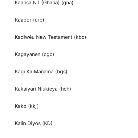
Kaansa NT (Ghana) (gna)
Kaapor (urb)
Kadiwéu New Testament (kbc)
Kagayanen (cgc)
Kagi Ka Manama (bgs)
Kakaɨyari Niukieya (hch)
Kako (kkj)
Kalin Diyos (KD)