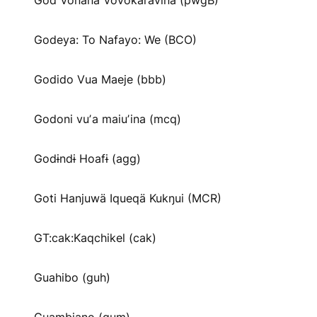
God Vonana Vovokaravina (pwgB)
Godeya: To Nafayo: We (BCO)
Godido Vua Maeje (bbb)
Godoni vuʼa maiuʼina (mcq)
Godɨndɨ Hoafɨ (agg)
Goti Hanjuwä Iqueqä Kukŋui (MCR)
GT:cak:Kaqchikel (cak)
Guahibo (guh)