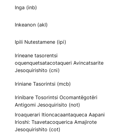
Inga (inb)
Inkeanon (akl)
Ipili Nutestamene (ipi)
Irineane tasorentsi
oquenquetsatacotaqueri Avincatsarite
Jesoquirishito (cni)
Iriniane Tasorintsi (mcb)
Irinibare Tosorintsi Ocomantëgotëri
Antigomi Jesoquirisito (not)
Iroaquerari Itioncacaantaqueca Aapani
Irioshi: Tsavetacoquerica Amajirote
Jesoquirishito (cot)