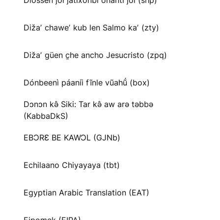
Diossen joi jatíxonbi onanti joi (shp)
Dižaʼ chaweʼ kub len Salmo kaʼ (zty)
Dižaʼ güen c̱he ancho Jesucristo (zpq)
Dónbeenì páaníi fĩnle vũahṹ (box)
Dɔnɔn kə̂ Siki: Tar kə̂ aw arə təbbə
(KabbaDkS)
EBƆRƐ BE KAWƆL (GJNb)
Echilaano Chiyayaya (tbt)
Egyptian Arabic Translation (EAT)