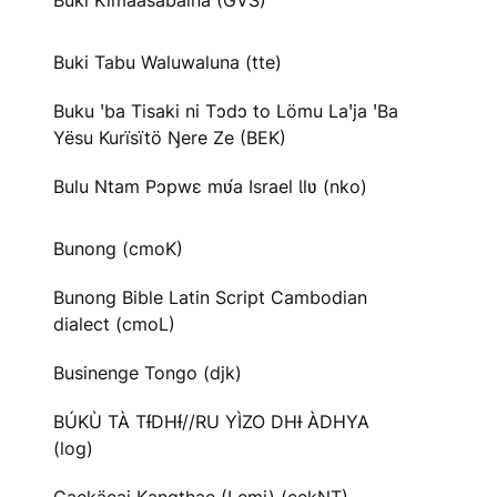
Buki Kimaasabaina (GVS)
Buki Tabu Waluwaluna (tte)
Buku ꞌba Tisaki ni Tɔdɔ to Lömu Laꞌja ꞌBa
Yësu Kurïsïtö Ŋere Ze (BEK)
Bulu Ntam Pɔpwɛ mʋ́a Israel Ɩlʋ (nko)
Bunong (cmoK)
Bunong Bible Latin Script Cambodian
dialect (cmoL)
Businenge Tongo (djk)
BÚKÙ TÀ TƗ́DHƗ́//RU YÌZO DHƗ ÀDHYA
(log)