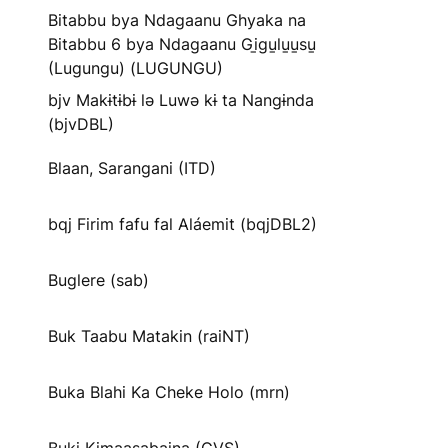
Bitabbu bya Ndagaanu Ghyaka na
Bitabbu 6 bya Ndagaanu Gi̱gu̱lu̱u̱su̱
(Lugungu) (LUGUNGU)
bjv Makɨtɨbɨ lə Luwə kɨ ta Nangɨnda
(bjvDBL)
Blaan, Sarangani (ITD)
bqj Firim fafu fal Aláemit (bqjDBL2)
Buglere (sab)
Buk Taabu Matakin (raiNT)
Buka Blahi Ka Cheke Holo (mrn)