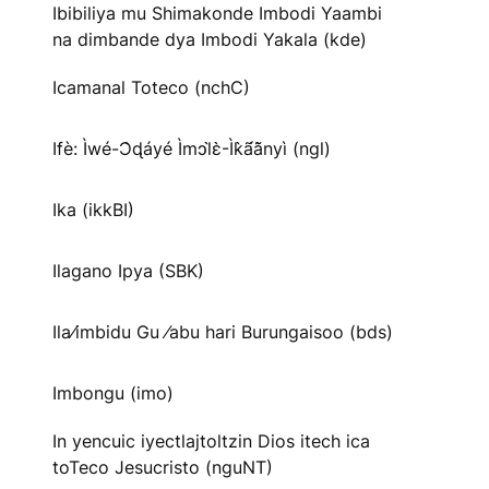
Ibibiliya mu Shimakonde Imbodi Yaambi
na dimbande dya Imbodi Yakala (kde)
Icamanal Toteco (nchC)
Ifè: Ìwé-Ɔ̀ɖáyé Ìmↄl̀ɛ̀-Ìk̀ã́ã̀nyì (ngl)
Ika (ikkBI)
Ilagano Ipya (SBK)
Ila⁄imbidu Gu ⁄abu hari Burungaisoo (bds)
Imbongu (imo)
In yencuic iyectlajtoltzin Dios itech ica
toTeco Jesucristo (nguNT)