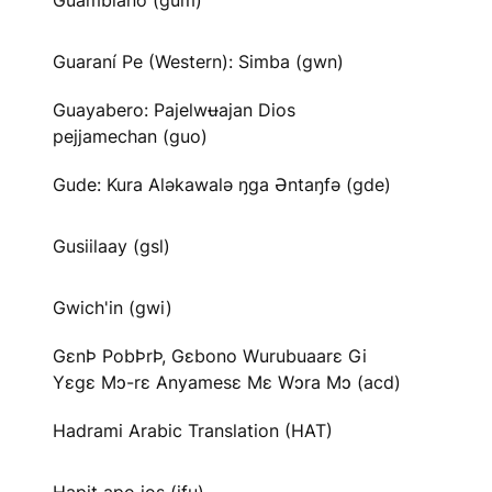
Guambiano (gum)
Guaraní Pe (Western): Simba (gwn)
Guayabero: Pajelwʉajan Dios
pejjamechan (guo)
Gude: Kura Aləkawalə ŋga Əntaŋfə (gde)
Gusiilaay (gsl)
Gwich'in (gwi)
GɛnÞ PobÞrÞ, Gɛbono Wurubuaarɛ Gi
Yɛgɛ Mɔ-rɛ Anyamesɛ Mɛ Wɔra Mɔ (acd)
Hadrami Arabic Translation (HAT)