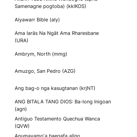
Samenagne pogtoba) (kklKOS)
Alyawarr Bible (aly)
Ama Iaräs Na Ngät Ama Rharesbane
(URA)
Ambrym, North (mmg)
Amuzgo, San Pedro (AZG)
Ang bag-o nga kasugtanan (krjNT)
ANG BITALA TANG DIOS: Ba-long Inigoan
(agn)
Antiguo Testamento Quechua Wanca
(QVW)
Anumayamoʼa haegafa alino