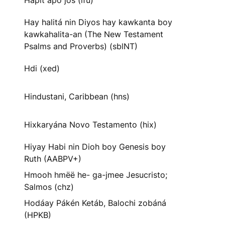
Hapit apo jos (ifu)
Hay halitá nin Diyos hay kawkanta boy
kawkahalita-an (The New Testament
Psalms and Proverbs) (sblNT)
Hdi (xed)
Hindustani, Caribbean (hns)
Hixkaryána Novo Testamento (hix)
Hiyay Habi nin Dioh boy Genesis boy
Ruth (AABPV+)
Hmooh hmëë he- ga-jmee Jesucristo;
Salmos (chz)
Hodáay Pákén Ketáb, Balochi zobáná
(HPKB)