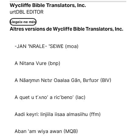
Wycliffe Bible Translators, Inc.
urtDBL EDITOR
Llegeix-ne més
Altres versions de Wycliffe Bible Translators, Inc.
-JAN ꞌNRALE- ꞌSƐWƐ (moa)
A Nitana Vure (bnp)
A Nãaŋmɩn Nɛtɩr Oaalaa Gãn, Bɩrfʊɔr (BIV)
A quet u tʼʌnoʼ a ricʼbenoʼ (lac)
Aadi keyri: linjiila iisaa almasiihu (ffm)
Aban 'am wiya awan (MQB)