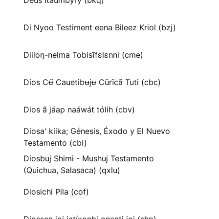
Deus Itaumbyry (bkq)
Di Nyoo Testiment eena Bileez Kriol (bzj)
Diiloŋ-nelma Tobisĩfɛlɛnni (cme)
Dios Cʉ̃ Cauetibʉjʉ Cũrĩcã Tuti (cbc)
Dios ã jáap naáwát tólih (cbv)
Diosa' kiika; Génesis, Éxodo y El Nuevo
Testamento (cbi)
Diosbuj Shimi - Mushuj Testamento
(Quichua, Salasaca) (qxlu)
Diosichi Pila (cof)