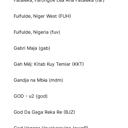
Fataleka, Farongoe Lea Ana Fataleka (far)
Fulfulde, Niger West (FUH)
Fulfulde, Nigeria (fuv)
Gabri Maja (gab)
Gah Méj: Kitab Kuy Temiar (KKT)
Gandja na Mbɨa (mdm)
GOD - u2 (god)
God Da Gaga Reka Re (BJZ)