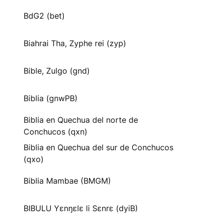
BdG2 (bet)
Biahrai Tha, Zyphe rei (zyp)
Bible, Zulgo (gnd)
Biblia (gnwPB)
Biblia en Quechua del norte de
Conchucos (qxn)
Biblia en Quechua del sur de Conchucos
(qxo)
Biblia Mambae (BMGM)
BIBULU Yɛnŋɛlɛ li Sɛnrɛ (dyiB)