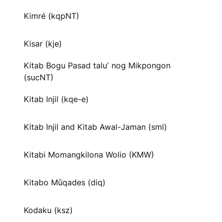
Kimré (kqpNT)
Kisar (kje)
Kitab Bogu Pasad taluʼ nog Mikpongon
(sucNT)
Kitab Injil (kqe-e)
Kitab Injil and Kitab Awal-Jaman (sml)
Kitabi Momangkilona Wolio (KMW)
Kitabo Mûqades (diq)
Kodaku (ksz)