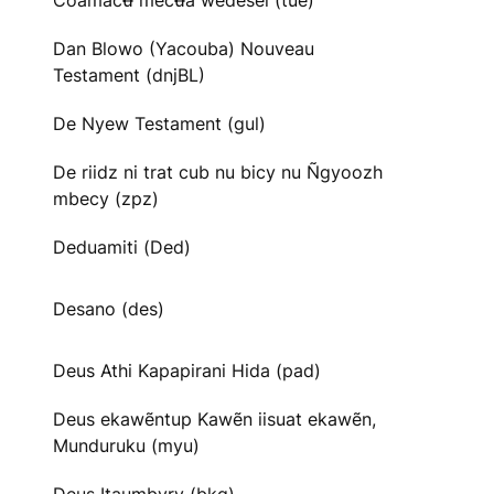
Cõãmacʉ̃ mecʉ̃ã wedesei (tue)
Dan Blowo (Yacouba) Nouveau
Testament (dnjBL)
De Nyew Testament (gul)
De riidz ni trat cub nu bicy nu Ñgyoozh
mbecy (zpz)
Deduamiti (Ded)
Desano (des)
Deus Athi Kapapirani Hida (pad)
Deus ekawẽntup Kawẽn iisuat ekawẽn,
Munduruku (myu)