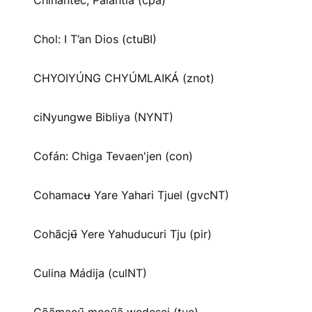
Chinantec, Palantla (cpa)
Chol: I T’an Dios (ctuBI)
CHYOIYÚNG CHYÚMLAIKÁ (znot)
ciNyungwe Bibliya (NYNT)
Cofán: Chiga Tevaen'jen (con)
Cohamacʉ Yare Yahari Tjuel (gvcNT)
Cohãcjʉ̃ Yere Yahuducuri Tju (pir)
Culina Mádija (culNT)