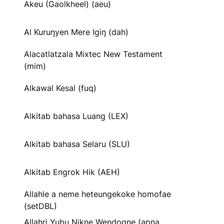
Akeu (Gaolkheel) (aeu)
Al Kuruŋyen Mere Igiŋ (dah)
Alacatlatzala Mixtec New Testament
(mim)
Alkawal Kesal (fuq)
Alkitab bahasa Luang (LEX)
Alkitab bahasa Selaru (SLU)
Alkitab Engrok Hik (AEH)
Allahle a neme heteungekoke homofae
(setDBL)
Allahri Yubu Nikne Wendogne (apna