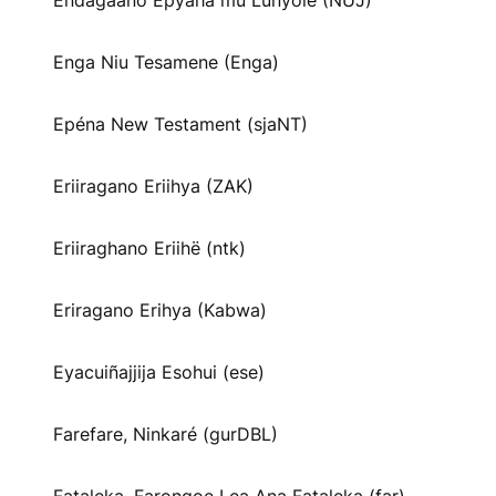
Endagaano Epyaha mu Lunyole (NUJ)
Enga Niu Tesamene (Enga)
Epéna New Testament (sjaNT)
Eriiragano Eriihya (ZAK)
Eriiraghano Eriihë (ntk)
Eriragano Erihya (Kabwa)
Eyacuiñajjija Esohui (ese)
Farefare, Ninkaré (gurDBL)