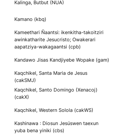
Kalinga, Butbut (NUA)
Kamano (kbq)
Kameethari Ñaantsi: ikenkitha-takoitziri
awinkatharite Jesucristo; Owakerari
aapatziya-wakagaantsi (cpb)
Kandawo Jisas Kandjiyebe Wopake (gam)
Kaqchikel, Santa Maria de Jesus
(cakSMJ)
Kaqchikel, Santo Domingo (Xenacoj)
(cakX)
Kaqchikel, Western Solola (cakWS)
Kashinawa : Diosun Jesúswen taexun
yuba bena yiniki (cbs)