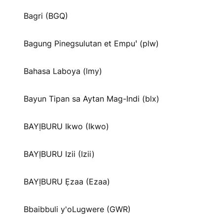
Bagri (BGQ)
Bagung Pinegsulutan et Empuꞌ (plw)
Bahasa Laboya (lmy)
Bayun Tipan sa Aytan Mag-Indi (blx)
BAYỊBURU Ikwo (Ikwo)
BAYỊBURU Izii (Izii)
BAYỊBURU Ẹzaa (Ezaa)
Bbaibbuli y'oLugwere (GWR)