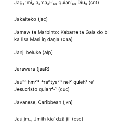
Jag₁ ʼmɨ́₂ a₂ma₂lɨʼ₅₄ quianʼ₅₄ Diu₄ (cnt)
Jakalteko (jac)
Jamaw ta Marbinto: Kabarre ta Gala ɗo bi
ka Iisa Masi iŋ daŋla (daa)
Janji beluke (alp)
Jarawara (jaaR)
Jau²³ hm²³ i⁴ra³tya²³ nei² quieh¹ re¹
Jesucristo quian⁴-¹ (cuc)
Javanese, Caribbean (jvn)
Jaú jm_, Jmiih kia’ dzä jii’ (cso)