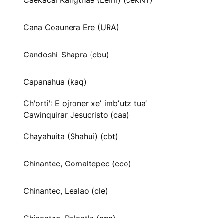
Caekäcai Kangthae (Lemi) (cekNT)
Cana Coaunera Ere (URA)
Candoshi-Shapra (cbu)
Capanahua (kaq)
Ch'orti': E ojroner xeʼ imbʼutz tuaʼ
Cawinquirar Jesucristo (caa)
Chayahuita (Shahui) (cbt)
Chinantec, Comaltepec (cco)
Chinantec, Lealao (cle)