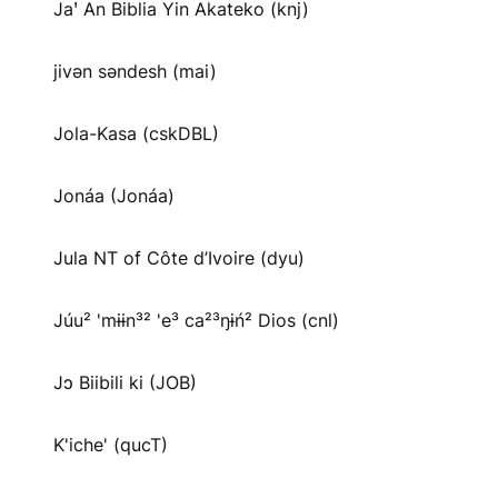
Jaꞌ An Biblia Yin Akateko (knj)
jivən səndesh (mai)
Jola-Kasa (cskDBL)
Jonáa (Jonáa)
Jula NT of Côte d’Ivoire (dyu)
Júu² 'mɨɨn³² 'e³ ca²³ŋɨń² Dios (cnl)
Jɔ Biibili ki (JOB)
K'iche' (qucT)