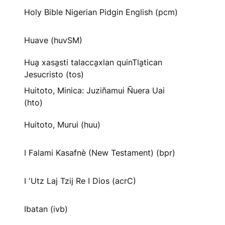
Holy Bible Nigerian Pidgin English (pcm)
Huave (huvSM)
Hua̱ xasa̱sti talacca̱xlan quinTla̱tican
Jesucristo (tos)
Huitoto, Minica: Juziñamui Ñuera Uai
(hto)
Huitoto, Murui (huu)
I Falami Kasafnè (New Testament) (bpr)
I ʼUtz Laj Tzij Re I Dios (acrC)
Ibatan (ivb)