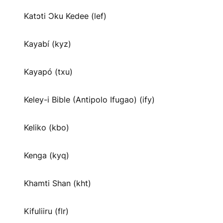
Katɔti Ɔku Kedee (lef)
Kayabí (kyz)
Kayapó (txu)
Keley-i Bible (Antipolo Ifugao) (ify)
Keliko (kbo)
Kenga (kyq)
Khamti Shan (kht)
Kifuliiru (flr)