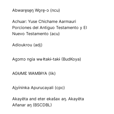
Abware̱se̱ŋ Wo̱re̱-ɔ (ncu)
Achuar: Yuse Chichame Aarmauri
Porciones del Antiguo Testamento y El
Nuevo Testamento (acu)
Adioukrou (adj)
Agɔmɔ ngia wʉ Ɨtakɨ-takɨ (BudKoya)
AGɄMƐ WAMBƗYA (lik)
Ajyíninka Apurucayali (cpc)
Akayëta and eter ekaŝax aŋ. Akayëta
Añanar aŋ (BSCDBL)