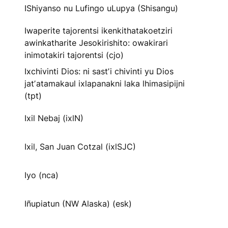
IShiyanso nu Lufingo uLupya (Shisangu)
Iwaperite tajorentsi ikenkithatakoetziri
awinkatharite Jesokirishito: owakirari
inimotakiri tajorentsi (cjo)
Ixchivinti Dios: ni sastʼi chivinti yu Dios
jatʼatamakaul ixlapanakni laka lhimasipijni
(tpt)
Ixil Nebaj (ixlN)
Ixil, San Juan Cotzal (ixlSJC)
Iyo (nca)
Iñupiatun (NW Alaska) (esk)