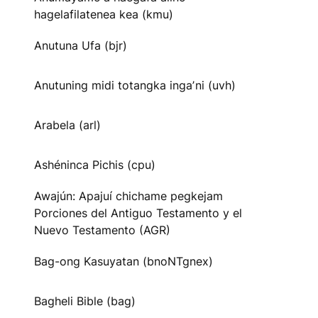
hagelafilatenea kea (kmu)
Anutuna Ufa (bjr)
Anutuning midi totangka ingaʼni (uvh)
Arabela (arl)
Ashéninca Pichis (cpu)
Awajún: Apajuí chichame pegkejam
Porciones del Antiguo Testamento y el
Nuevo Testamento (AGR)
Bag-ong Kasuyatan (bnoNTgnex)
Bagheli Bible (bag)