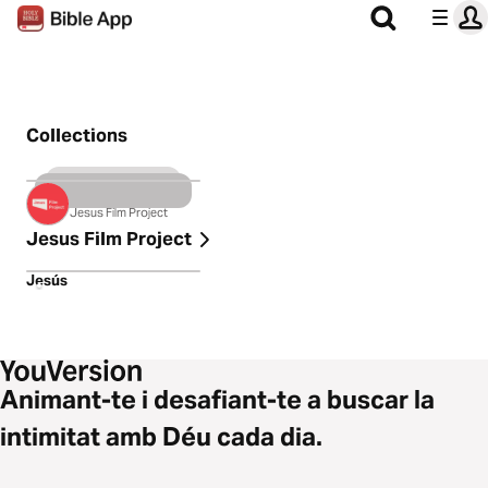
Vídeos
Collections
1 Video
Jesús
Jesus Film Project
Jesus Film Project
2:01:44
Jesús
Animant-te i desafiant-te a buscar la
intimitat amb Déu cada dia.