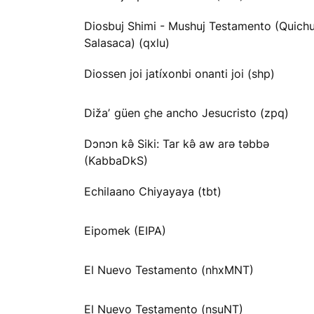
Diosbuj Shimi - Mushuj Testamento (Quichu
Salasaca) (qxlu)
Diossen joi jatíxonbi onanti joi (shp)
Dižaʼ güen c̱he ancho Jesucristo (zpq)
Dɔnɔn kə̂ Siki: Tar kə̂ aw arə təbbə
(KabbaDkS)
Echilaano Chiyayaya (tbt)
Eipomek (EIPA)
El Nuevo Testamento (nhxMNT)
El Nuevo Testamento (nsuNT)