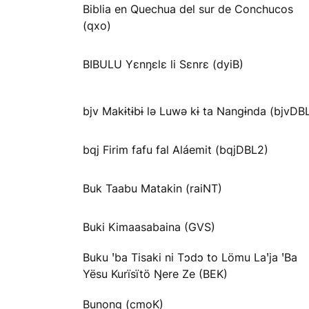
Biblia en Quechua del sur de Conchucos
(qxo)
BIBULU Yɛnŋɛlɛ li Sɛnrɛ (dyiB)
bjv Makɨtɨbɨ lə Luwə kɨ ta Nangɨnda (bjvDB
bqj Firim fafu fal Aláemit (bqjDBL2)
Buk Taabu Matakin (raiNT)
Buki Kimaasabaina (GVS)
Buku ꞌba Tisaki ni Tɔdɔ to Lömu Laꞌja ꞌBa
Yësu Kurïsïtö Ŋere Ze (BEK)
Bunong (cmoK)