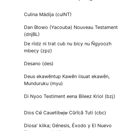
Culina Mádija (culNT)
Dan Blowo (Yacouba) Nouveau Testament
(dnjBL)
De riidz ni trat cub nu bicy nu Ñgyoozh
mbecy (zpz)
Desano (des)
Deus ekawẽntup Kawẽn iisuat ekawẽn,
Munduruku (myu)
Di Nyoo Testiment eena Bileez Kriol (bzj)
Dios Cʉ̃ Cauetibʉjʉ Cũrĩcã Tuti (cbc)
Diosa' kiika; Génesis, Éxodo y El Nuevo