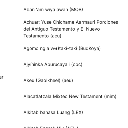
Aban 'am wiya awan (MQB)
Achuar: Yuse Chichame Aarmauri Porciones
del Antiguo Testamento y El Nuevo
Testamento (acu)
Agɔmɔ ngia wʉ Ɨtakɨ-takɨ (BudKoya)
Ajyíninka Apurucayali (cpc)
ar
Akeu (Gaolkheel) (aeu)
Alacatlatzala Mixtec New Testament (mim)
Alkitab bahasa Luang (LEX)