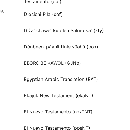
Testamento (cbi)
a,
Diosichi Pila (cof)
Dižaʼ chaweʼ kub len Salmo kaʼ (zty)
Dónbeenì páaníi fĩnle vũahṹ (box)
EBƆRƐ BE KAWƆL (GJNb)
Egyptian Arabic Translation (EAT)
Ekajuk New Testament (ekaNT)
El Nuevo Testamento (nhxTNT)
El Nuevo Testamento (ppsNT)