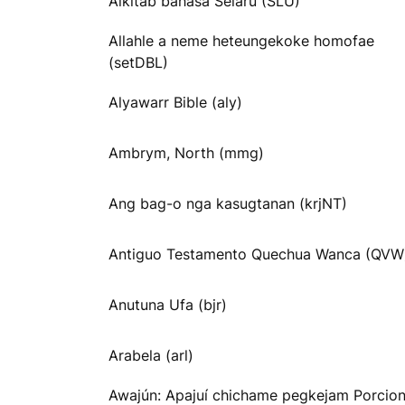
Alkitab bahasa Selaru (SLU)
Allahle a neme heteungekoke homofae
(setDBL)
Alyawarr Bible (aly)
Ambrym, North (mmg)
Ang bag-o nga kasugtanan (krjNT)
Antiguo Testamento Quechua Wanca (QVW
Anutuna Ufa (bjr)
Arabela (arl)
Awajún: Apajuí chichame pegkejam Porcio