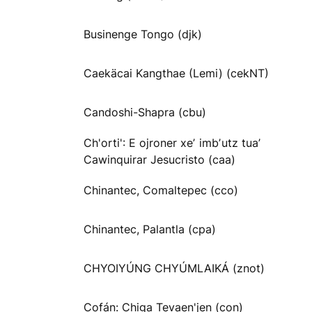
Businenge Tongo (djk)
Caekäcai Kangthae (Lemi) (cekNT)
Candoshi-Shapra (cbu)
Ch'orti': E ojroner xeʼ imbʼutz tuaʼ
Cawinquirar Jesucristo (caa)
Chinantec, Comaltepec (cco)
Chinantec, Palantla (cpa)
CHYOIYÚNG CHYÚMLAIKÁ (znot)
Cofán: Chiga Tevaen'jen (con)