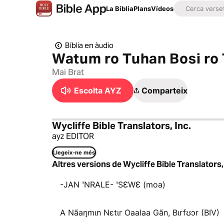
La Bíblia
Plans
Vídeos
Bíblia en àudio
Watum ro Tuhan Bosi ro
Mai Brat
Escolta AYZ
Comparteix
Wycliffe Bible Translators, Inc.
ayz EDITOR
Llegeix-ne més
Altres versions de Wycliffe Bible Translators,
-JAN ꞌNRALE- ꞌSƐWƐ (moa)
A Nãaŋmɩn Nɛtɩr Oaalaa Gãn, Bɩrfʊɔr (BIV)