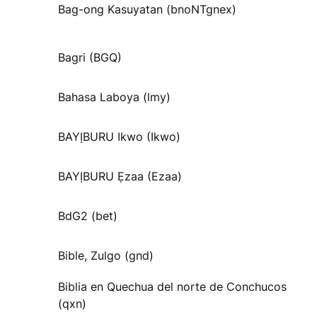
Bag-ong Kasuyatan (bnoNTgnex)
Bagri (BGQ)
Bahasa Laboya (lmy)
BAYỊBURU Ikwo (Ikwo)
BAYỊBURU Ẹzaa (Ezaa)
BdG2 (bet)
Bible, Zulgo (gnd)
Biblia en Quechua del norte de Conchucos
(qxn)