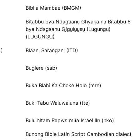
Biblia Mambae (BMGM)
Bitabbu bya Ndagaanu Ghyaka na Bitabbu 6
bya Ndagaanu Gi̱gu̱lu̱u̱su̱ (Lugungu)
(LUGUNGU)
L)
Blaan, Sarangani (ITD)
Buglere (sab)
Buka Blahi Ka Cheke Holo (mrn)
Buki Tabu Waluwaluna (tte)
Bulu Ntam Pɔpwɛ mʋ́a Israel Ɩlʋ (nko)
Bunong Bible Latin Script Cambodian dialect