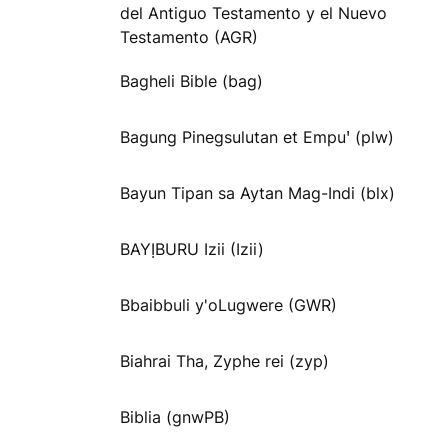
del Antiguo Testamento y el Nuevo
Testamento (AGR)
Bagheli Bible (bag)
Bagung Pinegsulutan et Empuꞌ (plw)
Bayun Tipan sa Aytan Mag-Indi (blx)
BAYỊBURU Izii (Izii)
Bbaibbuli y'oLugwere (GWR)
Biahrai Tha, Zyphe rei (zyp)
Biblia (gnwPB)