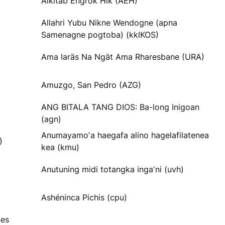
Alkitab Engrok Hik (AEH)
Allahri Yubu Nikne Wendogne (apna
Samenagne pogtoba) (kklKOS)
Ama Iaräs Na Ngät Ama Rharesbane (URA)
Amuzgo, San Pedro (AZG)
ANG BITALA TANG DIOS: Ba-long Inigoan
(agn)
Anumayamoʼa haegafa alino hagelafilatenea
)
kea (kmu)
Anutuning midi totangka ingaʼni (uvh)
Ashéninca Pichis (cpu)
nes