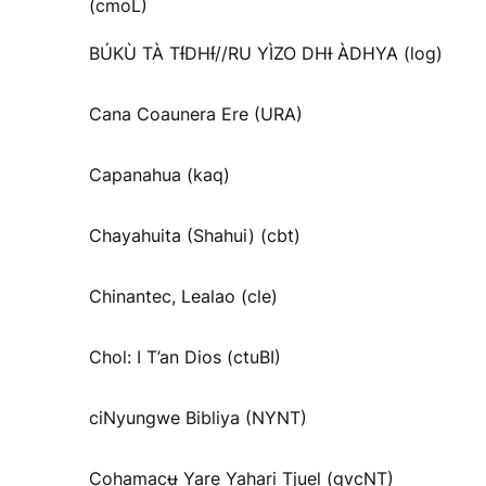
(cmoL)
BÚKÙ TÀ TƗ́DHƗ́//RU YÌZO DHƗ ÀDHYA (log)
Cana Coaunera Ere (URA)
Capanahua (kaq)
Chayahuita (Shahui) (cbt)
Chinantec, Lealao (cle)
Chol: I T’an Dios (ctuBI)
ciNyungwe Bibliya (NYNT)
Cohamacʉ Yare Yahari Tjuel (gvcNT)