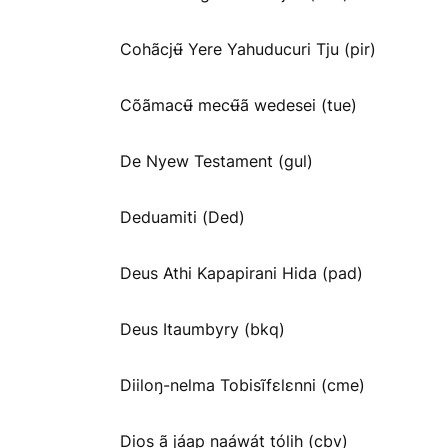
Cohãcjʉ̃ Yere Yahuducuri Tju (pir)
Cõãmacʉ̃ mecʉ̃ã wedesei (tue)
De Nyew Testament (gul)
Deduamiti (Ded)
Deus Athi Kapapirani Hida (pad)
Deus Itaumbyry (bkq)
Diiloŋ-nelma Tobisĩfɛlɛnni (cme)
Dios ã jáap naáwát tólih (cbv)