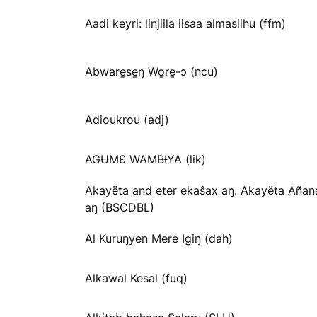
Aadi keyri: linjiila iisaa almasiihu (ffm)
Abware̱se̱ŋ Wo̱re̱-ɔ (ncu)
Adioukrou (adj)
AGɄMƐ WAMBƗYA (lik)
Akayëta and eter ekaŝax aŋ. Akayëta Añan
aŋ (BSCDBL)
Al Kuruŋyen Mere Igiŋ (dah)
Alkawal Kesal (fuq)