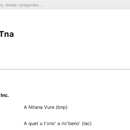
 Tna
 Inc.
A Nitana Vure (bnp)
A quet u tʼʌnoʼ a ricʼbenoʼ (lac)