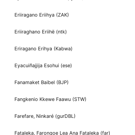
Eriiragano Eriihya (ZAK)
Eriiraghano Eriihë (ntk)
Eriragano Erihya (Kabwa)
Eyacuiñajjija Esohui (ese)
Fanamaket Baibel (BJP)
Fangkenio Kkewe Faawu (STW)
Farefare, Ninkaré (gurDBL)
Fataleka, Farongoe Lea Ana Fataleka (far)