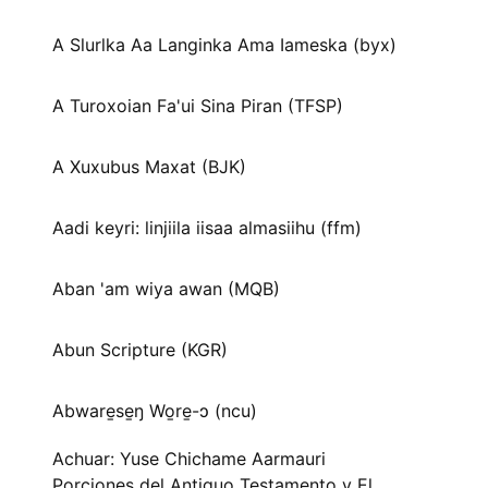
A Slurlka Aa Langinka Ama Iameska (byx)
A Turoxoian Fa'ui Sina Piran (TFSP)
A Xuxubus Maxat (BJK)
Aadi keyri: linjiila iisaa almasiihu (ffm)
Aban 'am wiya awan (MQB)
Abun Scripture (KGR)
Abware̱se̱ŋ Wo̱re̱-ɔ (ncu)
Achuar: Yuse Chichame Aarmauri
Porciones del Antiguo Testamento y El