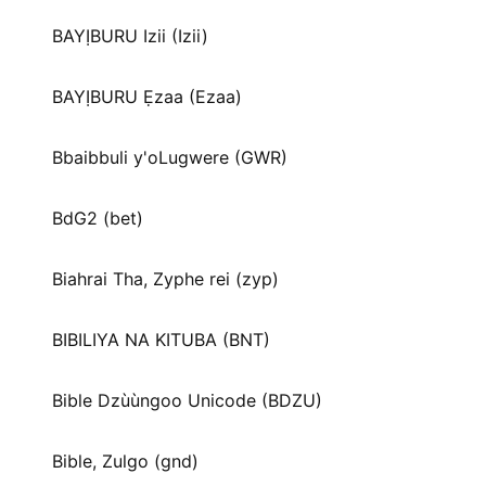
BAYỊBURU Izii (Izii)
BAYỊBURU Ẹzaa (Ezaa)
Bbaibbuli y'oLugwere (GWR)
BdG2 (bet)
Biahrai Tha, Zyphe rei (zyp)
BIBILIYA NA KITUBA (BNT)
Bible Dzùùngoo Unicode (BDZU)
Bible, Zulgo (gnd)