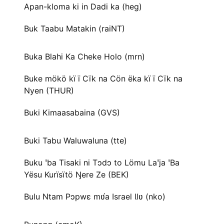
Apan-kloma ki in Dadi ka (heg)
Buk Taabu Matakin (raiNT)
Buka Blahi Ka Cheke Holo (mrn)
Buke mökö kï ï Cïk na Cön ëka kï ï Cïk na
Nyen (THUR)
Buki Kimaasabaina (GVS)
Buki Tabu Waluwaluna (tte)
Buku ꞌba Tisaki ni Tɔdɔ to Lömu Laꞌja ꞌBa
Yësu Kurïsïtö Ŋere Ze (BEK)
Bulu Ntam Pɔpwɛ mʋ́a Israel Ɩlʋ (nko)