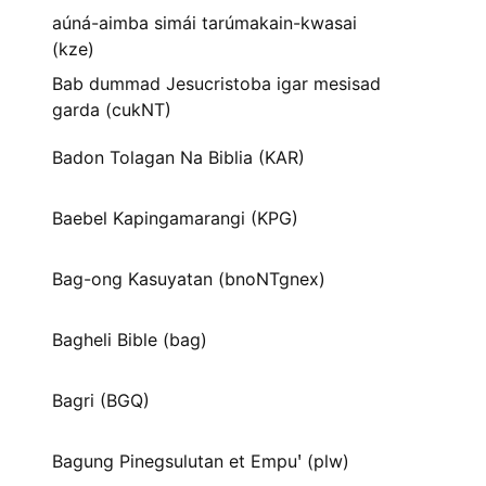
aúná-aimba simái tarúmakain-kwasai
(kze)
Bab dummad Jesucristoba igar mesisad
garda (cukNT)
Badon Tolagan Na Biblia (KAR)
Baebel Kapingamarangi (KPG)
Bag-ong Kasuyatan (bnoNTgnex)
Bagheli Bible (bag)
Bagri (BGQ)
Bagung Pinegsulutan et Empuꞌ (plw)