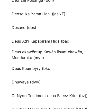
Deo Ele Posanga (bch)
Deoso-ka Yama Hani (jaaNT)
Desano (des)
Deus Athi Kapapirani Hida (pad)
Deus ekawẽntup Kawẽn iisuat ekawẽn,
Munduruku (myu)
Deus Itaumbyry (bkq)
Dhuwaya (dwy)
Di Nyoo Testiment eena Bileez Kriol (bzj)