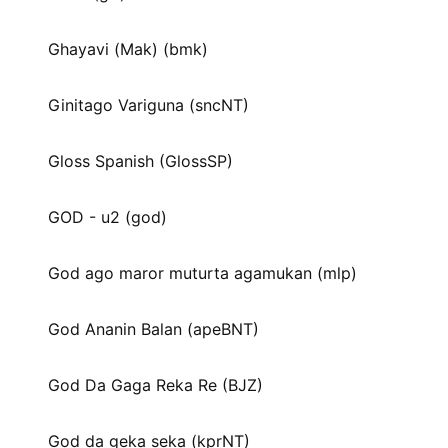
Ghayavi (Mak) (bmk)
Ginitago Variguna (sncNT)
Gloss Spanish (GlossSP)
GOD - u2 (god)
God ago maror muturta agamukan (mlp)
God Ananin Balan (apeBNT)
God Da Gaga Reka Re (BJZ)
God da geka seka (kprNT)