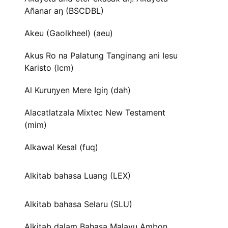
Añanar aŋ (BSCDBL)
Akeu (Gaolkheel) (aeu)
Akus Ro na Palatung Tanginang ani Iesu
Karisto (lcm)
Al Kuruŋyen Mere Igiŋ (dah)
Alacatlatzala Mixtec New Testament
(mim)
Alkawal Kesal (fuq)
Alkitab bahasa Luang (LEX)
Alkitab bahasa Selaru (SLU)
Alkitab dalam Bahasa Malayu Ambon