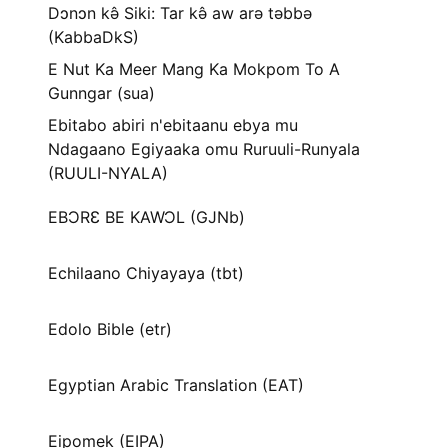
Dɔnɔn kə̂ Siki: Tar kə̂ aw arə təbbə
(KabbaDkS)
E Nut Ka Meer Mang Ka Mokpom To A
Gunngar (sua)
Ebitabo abiri n'ebitaanu ebya mu
Ndagaano Egiyaaka omu Ruruuli-Runyala
(RUULI-NYALA)
EBƆRƐ BE KAWƆL (GJNb)
Echilaano Chiyayaya (tbt)
Edolo Bible (etr)
Egyptian Arabic Translation (EAT)
Eipomek (EIPA)