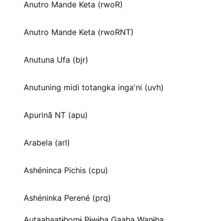
Anutro Mande Keta (rwoR)
Anutro Mande Keta (rwoRNT)
Anutuna Ufa (bjr)
Anutuning midi totangka ingaʼni (uvh)
Apurinã NT (apu)
Arabela (arl)
Ashéninca Pichis (cpu)
Ashéninka Perené (prq)
Autaahaatɨhomɨ Pɨwɨha Gaaha Wanɨha