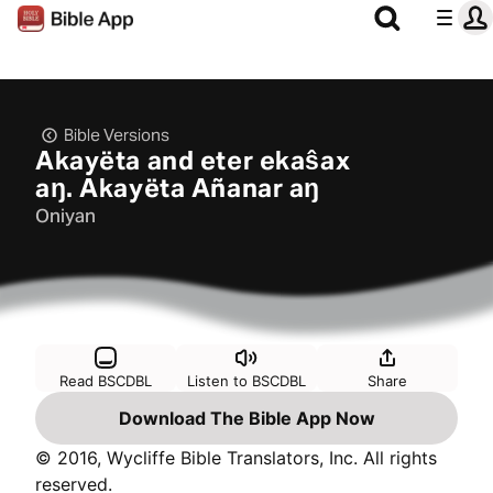
Bible Versions
Akayëta and eter ekaŝax
aŋ. Akayëta Añanar aŋ
Oniyan
Read BSCDBL
Listen to BSCDBL
Share
Download The Bible App Now
© 2016, Wycliffe Bible Translators, Inc. All rights
reserved.