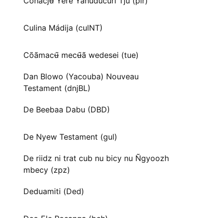
Cohãcjʉ̃ Yere Yahuducuri Tju (pir)
Culina Mádija (culNT)
Cõãmacʉ̃ mecʉ̃ã wedesei (tue)
Dan Blowo (Yacouba) Nouveau
Testament (dnjBL)
De Beebaa Dabu (DBD)
De Nyew Testament (gul)
De riidz ni trat cub nu bicy nu Ñgyoozh
mbecy (zpz)
Deduamiti (Ded)