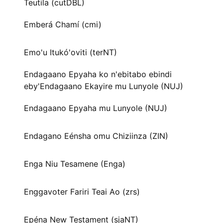
Teutila (cutDBL)
Emberá Chamí (cmi)
Emo'u Itukó'oviti (terNT)
Endagaano Epyaha ko n'ebitabo ebindi
eby'Endagaano Ekayire mu Lunyole (NUJ)
Endagaano Epyaha mu Lunyole (NUJ)
Endagano Eénsha omu Chiziinza (ZIN)
Enga Niu Tesamene (Enga)
Enggavoter Fariri Teai Ao (zrs)
Epéna New Testament (sjaNT)