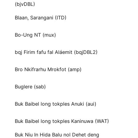
(bjvDBL)
Blaan, Sarangani (ITD)
Bo-Ung NT (mux)
bqj Firim fafu fal Aláemit (bqjDBL2)
Bro Nkifrarhu Mrokfot (amp)
Buglere (sab)
Buk Baibel long tokples Anuki (aui)
Buk Baibel long tokples Kaninuwa (WAT)
Buk Niu In Hida Balu nol Dehet deng