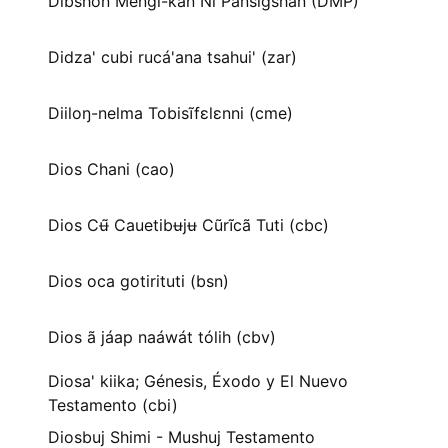
Dibshon Mengi-kan Ni Pansigshan (DMP)
Didza' cubi rucá'ana tsahui' (zar)
Diiloŋ-nelma Tobisĩfɛlɛnni (cme)
Dios Chani (cao)
Dios Cʉ̃ Cauetibʉjʉ Cũrĩcã Tuti (cbc)
Dios oca gotirituti (bsn)
Dios ã jáap naáwát tólih (cbv)
Diosa' kiika; Génesis, Éxodo y El Nuevo
Testamento (cbi)
Diosbuj Shimi - Mushuj Testamento