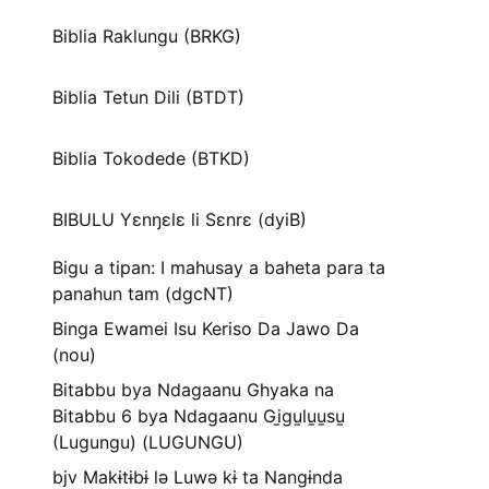
Biblia Raklungu (BRKG)
Biblia Tetun Dili (BTDT)
Biblia Tokodede (BTKD)
BIBULU Yɛnŋɛlɛ li Sɛnrɛ (dyiB)
Bigu a tipan: I mahusay a baheta para ta
panahun tam (dgcNT)
Binga Ewamei Isu Keriso Da Jawo Da
(nou)
Bitabbu bya Ndagaanu Ghyaka na
Bitabbu 6 bya Ndagaanu Gi̱gu̱lu̱u̱su̱
(Lugungu) (LUGUNGU)
bjv Makɨtɨbɨ lə Luwə kɨ ta Nangɨnda