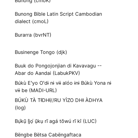
Bunong (cmoK)
Bunong Bible Latin Script Cambodian
dialect (cmoL)
Burarra (bvrNT)
Businenge Tongo (djk)
Buuk do Pongojonjian di Kavavagu --
Abar do Aandai (LabukPKV)
Búkù Eꞌyo Oꞌdɨ nɨ vɨɨ alóo ɨnɨ Búkù Yona nɨ
vɨɨ be (MADI-URL)
BÚKÙ TÀ TƗ́DHƗ́//RU YÌZO DHƗ ÀDHYA
(log)
Bụ́kụ̃ Ị́jọ́ ụ̃kụ rĩ agá tõwú rĩ kî (LUC)
Bëngbe Bëtsa Cabëngaftaca