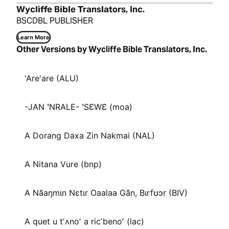
Wycliffe Bible Translators, Inc.
BSCDBL PUBLISHER
Learn More
Other Versions by Wycliffe Bible Translators, Inc.
'Are'are (ALU)
-JAN ꞌNRALE- ꞌSƐWƐ (moa)
A Dorang Daxa Zin Nakmai (NAL)
A Nitana Vure (bnp)
A Nãaŋmɩn Nɛtɩr Oaalaa Gãn, Bɩrfʊɔr (BIV)
A quet u tʼʌnoʼ a ricʼbenoʼ (lac)