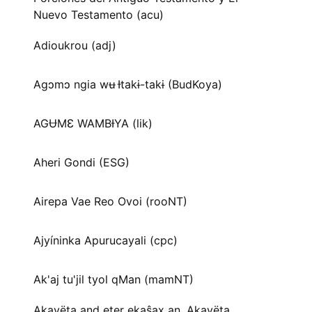
Nuevo Testamento (acu)
Adioukrou (adj)
Agɔmɔ ngia wʉ Ɨtakɨ-takɨ (BudKoya)
AGɄMƐ WAMBƗYA (lik)
Aheri Gondi (ESG)
Airepa Vae Reo Ovoi (rooNT)
Ajyíninka Apurucayali (cpc)
Ak'aj tu'jil tyol qMan (mamNT)
Akayëta and eter ekaŝax aŋ. Akayëta