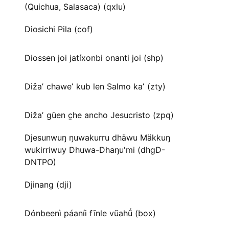
(Quichua, Salasaca) (qxlu)
Diosichi Pila (cof)
Diossen joi jatíxonbi onanti joi (shp)
Dižaʼ chaweʼ kub len Salmo kaʼ (zty)
Dižaʼ güen c̱he ancho Jesucristo (zpq)
Djesunwuŋ ŋuwakurru dhäwu Mäkkuŋ
wukirriwuy Dhuwa-Dhaŋu'mi (dhgD-
DNTPO)
Djinang (dji)
Dónbeenì páaníi fĩnle vũahṹ (box)