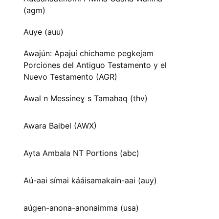
(agm)
Auye (auu)
Awajún: Apajuí chichame pegkejam
Porciones del Antiguo Testamento y el
Nuevo Testamento (AGR)
Awal n Messineɣ s Tamahaq (thv)
Awara Baibel (AWX)
Ayta Ambala NT Portions (abc)
Aú-aai símai kááisamakain-aai (auy)
aúgen-anona-anonaimma (usa)