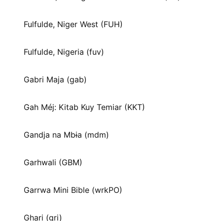
Fulfulde, Niger West (FUH)
Fulfulde, Nigeria (fuv)
Gabri Maja (gab)
Gah Méj: Kitab Kuy Temiar (KKT)
Gandja na Mbɨa (mdm)
Garhwali (GBM)
Garrwa Mini Bible (wrkPO)
Ghari (gri)