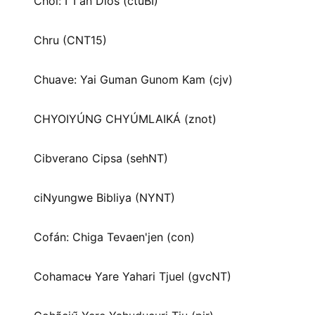
Chol: I T’an Dios (ctuBI)
Chru (CNT15)
Chuave: Yai Guman Gunom Kam (cjv)
CHYOIYÚNG CHYÚMLAIKÁ (znot)
Cibverano Cipsa (sehNT)
ciNyungwe Bibliya (NYNT)
Cofán: Chiga Tevaen'jen (con)
Cohamacʉ Yare Yahari Tjuel (gvcNT)