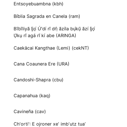
Entsoyebuambna (kbh)
Bíblia Sagrada en Canela (ram)
Bĩbĩliyã Ị́jọ́ Úꞌdí rĩ drị̂ ãzíla bụ́kụ̃ ãzí Ị́jọ́
Ụ̃kụ rĩ agá rĩ kí abe (ARINGA)
Caekäcai Kangthae (Lemi) (cekNT)
Cana Coaunera Ere (URA)
Candoshi-Shapra (cbu)
Capanahua (kaq)
Cavineña (cav)
Ch'orti': E ojroner xeʼ imbʼutz tuaʼ