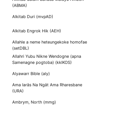
(ABMA)
Alkitab Duri (mvpAD)
Alkitab Engrok Hik (AEH)
Allahle a neme heteungekoke homofae
(setDBL)
Allahri Yubu Nikne Wendogne (apna
Samenagne pogtoba) (kklKOS)
Alyawarr Bible (aly)
Ama Iaräs Na Ngät Ama Rharesbane
(URA)
Ambrym, North (mmg)