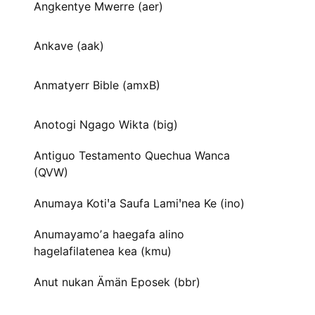
Angkentye Mwerre (aer)
Ankave (aak)
Anmatyerr Bible (amxB)
Anotogi Ngago Wikta (big)
Antiguo Testamento Quechua Wanca
(QVW)
Anumaya Kotiꞌa Saufa Lamiꞌnea Ke (ino)
Anumayamoʼa haegafa alino
hagelafilatenea kea (kmu)
Anut nukan Ämän Eposek (bbr)