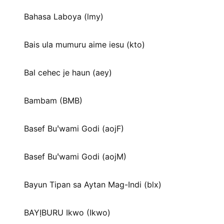
Bahasa Laboya (lmy)
Bais ula mumuru aime iesu (kto)
Bal cehec je haun (aey)
Bambam (BMB)
Basef Buꞌwami Godi (aojF)
Basef Buꞌwami Godi (aojM)
Bayun Tipan sa Aytan Mag-Indi (blx)
BAYỊBURU Ikwo (Ikwo)