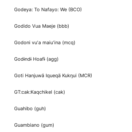
Godeya: To Nafayo: We (BCO)
Godido Vua Maeje (bbb)
Godoni vuʼa maiuʼina (mcq)
Godɨndɨ Hoafɨ (agg)
Goti Hanjuwä Iqueqä Kukŋui (MCR)
GT:cak:Kaqchikel (cak)
Guahibo (guh)
Guambiano (gum)