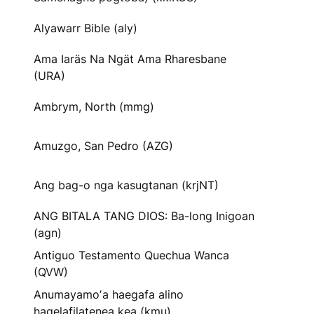
Alyawarr Bible (aly)
Ama Iaräs Na Ngät Ama Rharesbane
(URA)
Ambrym, North (mmg)
Amuzgo, San Pedro (AZG)
Ang bag-o nga kasugtanan (krjNT)
ANG BITALA TANG DIOS: Ba-long Inigoan
(agn)
Antiguo Testamento Quechua Wanca
(QVW)
Anumayamoʼa haegafa alino
hagelafilatenea kea (kmu)