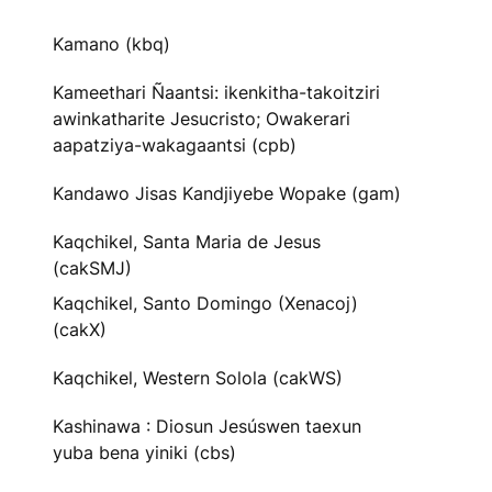
Kamano (kbq)
Kameethari Ñaantsi: ikenkitha-takoitziri
awinkatharite Jesucristo; Owakerari
aapatziya-wakagaantsi (cpb)
Kandawo Jisas Kandjiyebe Wopake (gam)
Kaqchikel, Santa Maria de Jesus
(cakSMJ)
Kaqchikel, Santo Domingo (Xenacoj)
(cakX)
Kaqchikel, Western Solola (cakWS)
Kashinawa : Diosun Jesúswen taexun
yuba bena yiniki (cbs)