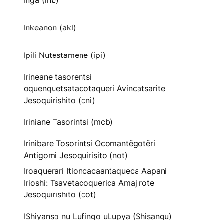
Inga (inb)
Inkeanon (akl)
Ipili Nutestamene (ipi)
Irineane tasorentsi
oquenquetsatacotaqueri Avincatsarite
Jesoquirishito (cni)
Iriniane Tasorintsi (mcb)
Irinibare Tosorintsi Ocomantëgotëri
Antigomi Jesoquirisito (not)
Iroaquerari Itioncacaantaqueca Aapani
Irioshi: Tsavetacoquerica Amajirote
Jesoquirishito (cot)
IShiyanso nu Lufingo uLupya (Shisangu)