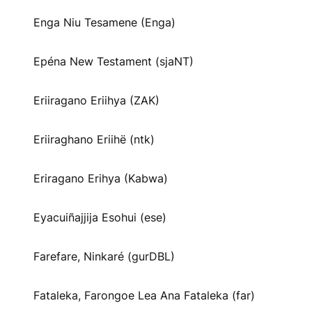
Enga Niu Tesamene (Enga)
Epéna New Testament (sjaNT)
Eriiragano Eriihya (ZAK)
Eriiraghano Eriihë (ntk)
Eriragano Erihya (Kabwa)
Eyacuiñajjija Esohui (ese)
Farefare, Ninkaré (gurDBL)
Fataleka, Farongoe Lea Ana Fataleka (far)