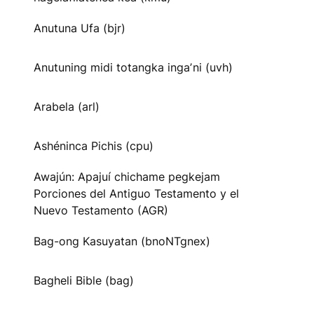
Anutuna Ufa (bjr)
Anutuning midi totangka ingaʼni (uvh)
Arabela (arl)
Ashéninca Pichis (cpu)
Awajún: Apajuí chichame pegkejam
Porciones del Antiguo Testamento y el
Nuevo Testamento (AGR)
Bag-ong Kasuyatan (bnoNTgnex)
Bagheli Bible (bag)