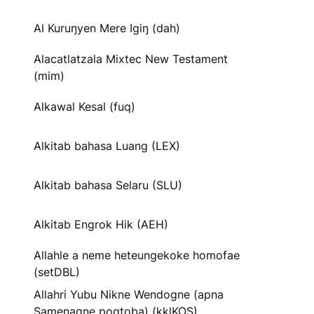
Al Kuruŋyen Mere Igiŋ (dah)
Alacatlatzala Mixtec New Testament
(mim)
Alkawal Kesal (fuq)
Alkitab bahasa Luang (LEX)
Alkitab bahasa Selaru (SLU)
Alkitab Engrok Hik (AEH)
Allahle a neme heteungekoke homofae
(setDBL)
Allahri Yubu Nikne Wendogne (apna
Samenagne pogtoba) (kklKOS)