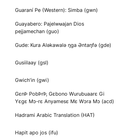
Guaraní Pe (Western): Simba (gwn)
Guayabero: Pajelwʉajan Dios
pejjamechan (guo)
Gude: Kura Aləkawalə ŋga Əntaŋfə (gde)
Gusiilaay (gsl)
Gwich'in (gwi)
GɛnÞ PobÞrÞ, Gɛbono Wurubuaarɛ Gi
Yɛgɛ Mɔ-rɛ Anyamesɛ Mɛ Wɔra Mɔ (acd)
Hadrami Arabic Translation (HAT)
Hapit apo jos (ifu)