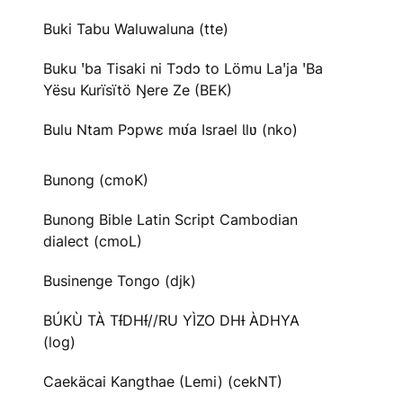
Buki Tabu Waluwaluna (tte)
Buku ꞌba Tisaki ni Tɔdɔ to Lömu Laꞌja ꞌBa
Yësu Kurïsïtö Ŋere Ze (BEK)
Bulu Ntam Pɔpwɛ mʋ́a Israel Ɩlʋ (nko)
Bunong (cmoK)
Bunong Bible Latin Script Cambodian
dialect (cmoL)
Businenge Tongo (djk)
BÚKÙ TÀ TƗ́DHƗ́//RU YÌZO DHƗ ÀDHYA
(log)
Caekäcai Kangthae (Lemi) (cekNT)