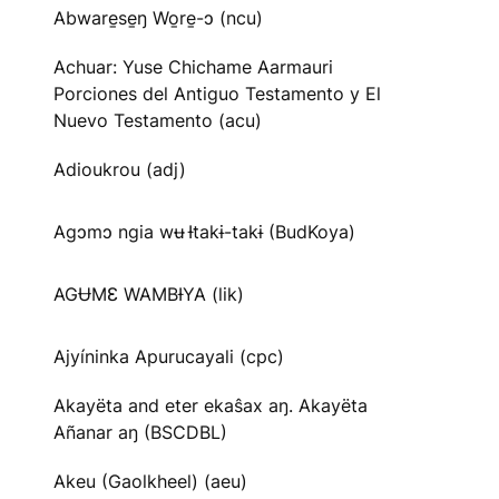
Abware̱se̱ŋ Wo̱re̱-ɔ (ncu)
Achuar: Yuse Chichame Aarmauri
Porciones del Antiguo Testamento y El
Nuevo Testamento (acu)
Adioukrou (adj)
Agɔmɔ ngia wʉ Ɨtakɨ-takɨ (BudKoya)
AGɄMƐ WAMBƗYA (lik)
Ajyíninka Apurucayali (cpc)
Akayëta and eter ekaŝax aŋ. Akayëta
Añanar aŋ (BSCDBL)
Akeu (Gaolkheel) (aeu)