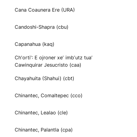
Cana Coaunera Ere (URA)
Candoshi-Shapra (cbu)
Capanahua (kaq)
Ch'orti': E ojroner xeʼ imbʼutz tuaʼ
Cawinquirar Jesucristo (caa)
Chayahuita (Shahui) (cbt)
Chinantec, Comaltepec (cco)
Chinantec, Lealao (cle)
Chinantec, Palantla (cpa)