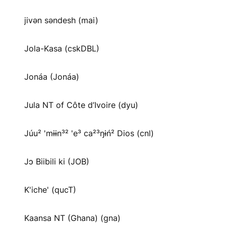
jivən səndesh (mai)
Jola-Kasa (cskDBL)
Jonáa (Jonáa)
Jula NT of Côte d’Ivoire (dyu)
Júu² 'mɨɨn³² 'e³ ca²³ŋɨń² Dios (cnl)
Jɔ Biibili ki (JOB)
K'iche' (qucT)
Kaansa NT (Ghana) (gna)