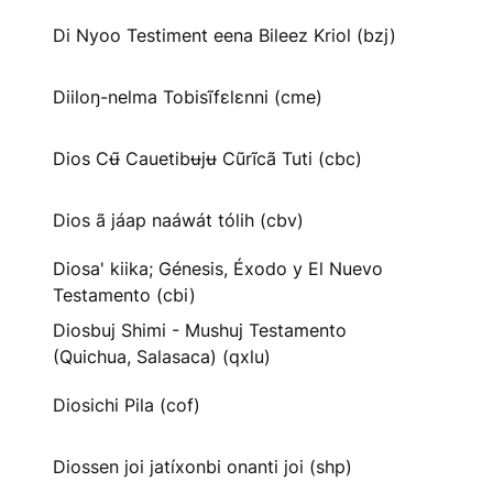
Di Nyoo Testiment eena Bileez Kriol (bzj)
Diiloŋ-nelma Tobisĩfɛlɛnni (cme)
Dios Cʉ̃ Cauetibʉjʉ Cũrĩcã Tuti (cbc)
Dios ã jáap naáwát tólih (cbv)
Diosa' kiika; Génesis, Éxodo y El Nuevo
Testamento (cbi)
Diosbuj Shimi - Mushuj Testamento
(Quichua, Salasaca) (qxlu)
Diosichi Pila (cof)
Diossen joi jatíxonbi onanti joi (shp)