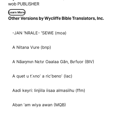
wob PUBLISHER
Learn More
Other Versions by Wycliffe Bible Translators, Inc.
-JAN ꞌNRALE- ꞌSƐWƐ (moa)
A Nitana Vure (bnp)
A Nãaŋmɩn Nɛtɩr Oaalaa Gãn, Bɩrfʊɔr (BIV)
A quet u tʼʌnoʼ a ricʼbenoʼ (lac)
Aadi keyri: linjiila iisaa almasiihu (ffm)
Aban 'am wiya awan (MQB)