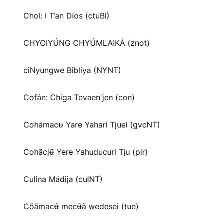
Chol: I T’an Dios (ctuBI)
CHYOIYÚNG CHYÚMLAIKÁ (znot)
ciNyungwe Bibliya (NYNT)
Cofán: Chiga Tevaen'jen (con)
Cohamacʉ Yare Yahari Tjuel (gvcNT)
Cohãcjʉ̃ Yere Yahuducuri Tju (pir)
Culina Mádija (culNT)
Cõãmacʉ̃ mecʉ̃ã wedesei (tue)