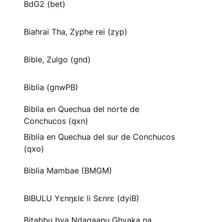
BdG2 (bet)
Biahrai Tha, Zyphe rei (zyp)
Bible, Zulgo (gnd)
Biblia (gnwPB)
Biblia en Quechua del norte de
Conchucos (qxn)
Biblia en Quechua del sur de Conchucos
(qxo)
Biblia Mambae (BMGM)
BIBULU Yɛnŋɛlɛ li Sɛnrɛ (dyiB)
Bitabbu bya Ndagaanu Ghyaka na