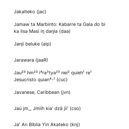
Jakalteko (jac)
Jamaw ta Marbinto: Kabarre ta Gala ɗo bi
ka Iisa Masi iŋ daŋla (daa)
Janji beluke (alp)
Jarawara (jaaR)
Jau²³ hm²³ i⁴ra³tya²³ nei² quieh¹ re¹
Jesucristo quian⁴-¹ (cuc)
Javanese, Caribbean (jvn)
Jaú jm_, Jmiih kia’ dzä jii’ (cso)
Jaꞌ An Biblia Yin Akateko (knj)