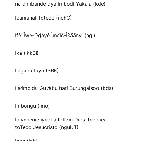
na dimbande dya Imbodi Yakala (kde)
Icamanal Toteco (nchC)
Ifè: Ìwé-Ɔ̀ɖáyé Ìmↄl̀ɛ̀-Ìk̀ã́ã̀nyì (ngl)
Ika (ikkBI)
Ilagano Ipya (SBK)
Ila⁄imbidu Gu ⁄abu hari Burungaisoo (bds)
Imbongu (imo)
In yencuic iyectlajtoltzin Dios itech ica
toTeco Jesucristo (nguNT)