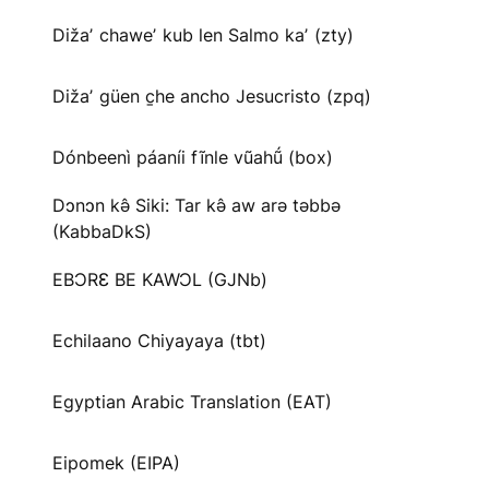
Dižaʼ chaweʼ kub len Salmo kaʼ (zty)
Dižaʼ güen c̱he ancho Jesucristo (zpq)
Dónbeenì páaníi fĩnle vũahṹ (box)
Dɔnɔn kə̂ Siki: Tar kə̂ aw arə təbbə
(KabbaDkS)
EBƆRƐ BE KAWƆL (GJNb)
Echilaano Chiyayaya (tbt)
Egyptian Arabic Translation (EAT)
Eipomek (EIPA)