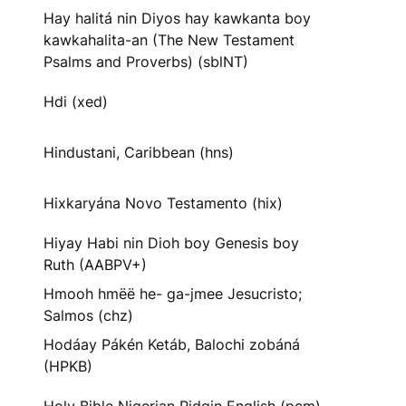
Hay halitá nin Diyos hay kawkanta boy
kawkahalita-an (The New Testament
Psalms and Proverbs) (sblNT)
Hdi (xed)
Hindustani, Caribbean (hns)
Hixkaryána Novo Testamento (hix)
Hiyay Habi nin Dioh boy Genesis boy
Ruth (AABPV+)
Hmooh hmëë he- ga-jmee Jesucristo;
Salmos (chz)
Hodáay Pákén Ketáb, Balochi zobáná
(HPKB)