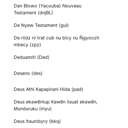
Dan Blowo (Yacouba) Nouveau
Testament (dnjBL)
De Nyew Testament (gul)
De riidz ni trat cub nu bicy nu Ñgyoozh
mbecy (zpz)
Deduamiti (Ded)
Desano (des)
Deus Athi Kapapirani Hida (pad)
Deus ekawẽntup Kawẽn iisuat ekawẽn,
Munduruku (myu)
Deus Itaumbyry (bkq)