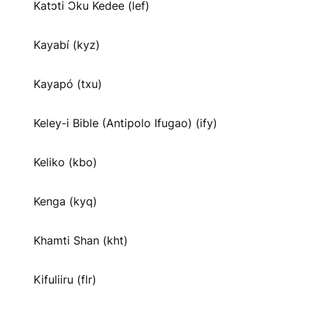
Katɔti Ɔku Kedee (lef)
Kayabí (kyz)
Kayapó (txu)
Keley-i Bible (Antipolo Ifugao) (ify)
Keliko (kbo)
Kenga (kyq)
Khamti Shan (kht)
Kifuliiru (flr)