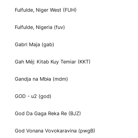
Fulfulde, Niger West (FUH)
Fulfulde, Nigeria (fuv)
Gabri Maja (gab)
Gah Méj: Kitab Kuy Temiar (KKT)
Gandja na Mbɨa (mdm)
GOD - u2 (god)
God Da Gaga Reka Re (BJZ)
God Vonana Vovokaravina (pwgB)