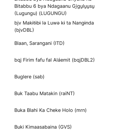
Bitabbu 6 bya Ndagaanu Gi̱gu̱lu̱u̱su̱
(Lugungu) (LUGUNGU)
bjv Makɨtɨbɨ lə Luwə kɨ ta Nangɨnda
(bjvDBL)
Blaan, Sarangani (ITD)
bqj Firim fafu fal Aláemit (bqjDBL2)
Buglere (sab)
Buk Taabu Matakin (raiNT)
Buka Blahi Ka Cheke Holo (mrn)
Buki Kimaasabaina (GVS)