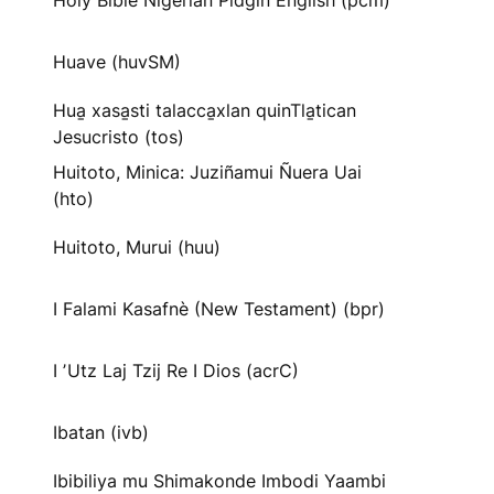
Holy Bible Nigerian Pidgin English (pcm)
Huave (huvSM)
Hua̱ xasa̱sti talacca̱xlan quinTla̱tican
Jesucristo (tos)
Huitoto, Minica: Juziñamui Ñuera Uai
(hto)
Huitoto, Murui (huu)
I Falami Kasafnè (New Testament) (bpr)
I ʼUtz Laj Tzij Re I Dios (acrC)
Ibatan (ivb)
Ibibiliya mu Shimakonde Imbodi Yaambi