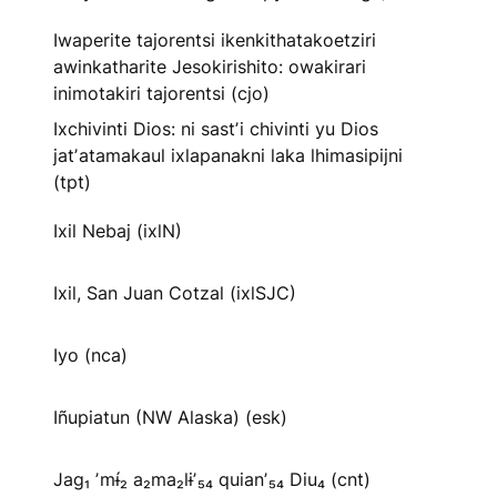
Iwaperite tajorentsi ikenkithatakoetziri
awinkatharite Jesokirishito: owakirari
inimotakiri tajorentsi (cjo)
Ixchivinti Dios: ni sastʼi chivinti yu Dios
jatʼatamakaul ixlapanakni laka lhimasipijni
(tpt)
Ixil Nebaj (ixlN)
Ixil, San Juan Cotzal (ixlSJC)
Iyo (nca)
Iñupiatun (NW Alaska) (esk)
Jag₁ ʼmɨ́₂ a₂ma₂lɨʼ₅₄ quianʼ₅₄ Diu₄ (cnt)