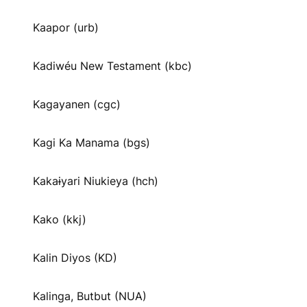
Kaapor (urb)
Kadiwéu New Testament (kbc)
Kagayanen (cgc)
Kagi Ka Manama (bgs)
Kakaɨyari Niukieya (hch)
Kako (kkj)
Kalin Diyos (KD)
Kalinga, Butbut (NUA)