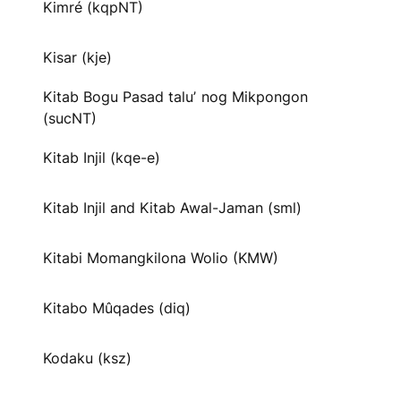
Kimré (kqpNT)
Kisar (kje)
Kitab Bogu Pasad taluʼ nog Mikpongon
(sucNT)
Kitab Injil (kqe-e)
Kitab Injil and Kitab Awal-Jaman (sml)
Kitabi Momangkilona Wolio (KMW)
Kitabo Mûqades (diq)
Kodaku (ksz)