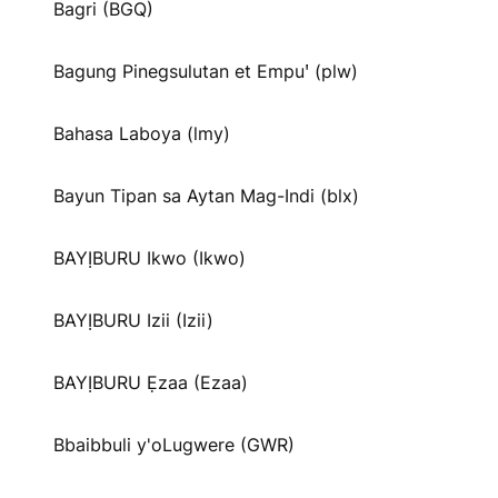
Bagri (BGQ)
Bagung Pinegsulutan et Empuꞌ (plw)
Bahasa Laboya (lmy)
Bayun Tipan sa Aytan Mag-Indi (blx)
BAYỊBURU Ikwo (Ikwo)
BAYỊBURU Izii (Izii)
BAYỊBURU Ẹzaa (Ezaa)
Bbaibbuli y'oLugwere (GWR)