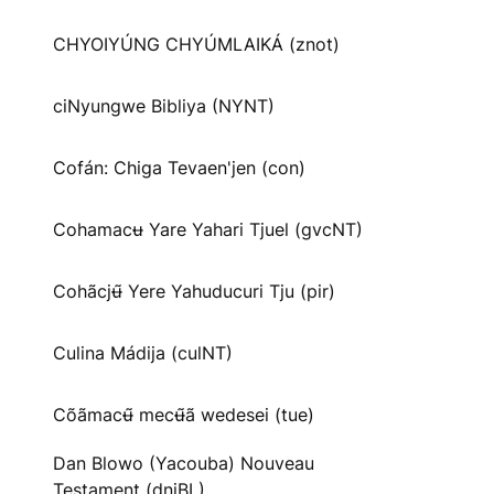
CHYOIYÚNG CHYÚMLAIKÁ (znot)
ciNyungwe Bibliya (NYNT)
Cofán: Chiga Tevaen'jen (con)
Cohamacʉ Yare Yahari Tjuel (gvcNT)
Cohãcjʉ̃ Yere Yahuducuri Tju (pir)
Culina Mádija (culNT)
Cõãmacʉ̃ mecʉ̃ã wedesei (tue)
Dan Blowo (Yacouba) Nouveau
Testament (dnjBL)