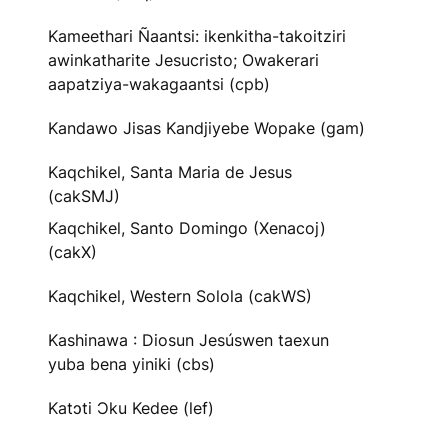
Kameethari Ñaantsi: ikenkitha-takoitziri
awinkatharite Jesucristo; Owakerari
aapatziya-wakagaantsi (cpb)
Kandawo Jisas Kandjiyebe Wopake (gam)
Kaqchikel, Santa Maria de Jesus
(cakSMJ)
Kaqchikel, Santo Domingo (Xenacoj)
(cakX)
Kaqchikel, Western Solola (cakWS)
Kashinawa : Diosun Jesúswen taexun
yuba bena yiniki (cbs)
Katɔti Ɔku Kedee (lef)