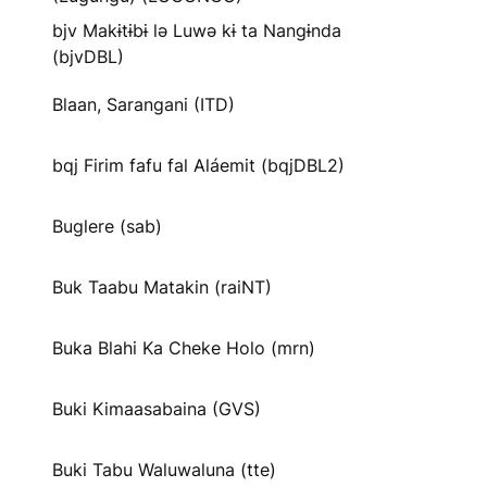
bjv Makɨtɨbɨ lə Luwə kɨ ta Nangɨnda
(bjvDBL)
Blaan, Sarangani (ITD)
bqj Firim fafu fal Aláemit (bqjDBL2)
Buglere (sab)
Buk Taabu Matakin (raiNT)
Buka Blahi Ka Cheke Holo (mrn)
Buki Kimaasabaina (GVS)
Buki Tabu Waluwaluna (tte)