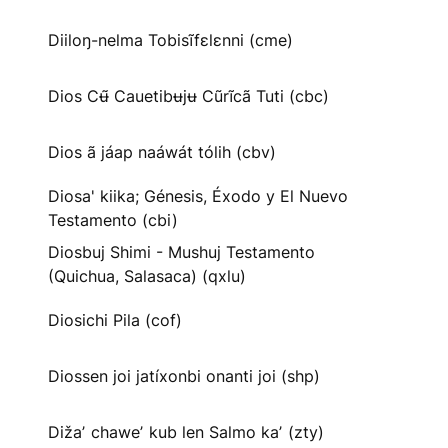
Diiloŋ-nelma Tobisĩfɛlɛnni (cme)
Dios Cʉ̃ Cauetibʉjʉ Cũrĩcã Tuti (cbc)
Dios ã jáap naáwát tólih (cbv)
Diosa' kiika; Génesis, Éxodo y El Nuevo
Testamento (cbi)
Diosbuj Shimi - Mushuj Testamento
(Quichua, Salasaca) (qxlu)
Diosichi Pila (cof)
Diossen joi jatíxonbi onanti joi (shp)
Dižaʼ chaweʼ kub len Salmo kaʼ (zty)