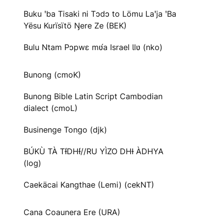
Buku ꞌba Tisaki ni Tɔdɔ to Lömu Laꞌja ꞌBa
Yësu Kurïsïtö Ŋere Ze (BEK)
Bulu Ntam Pɔpwɛ mʋ́a Israel Ɩlʋ (nko)
Bunong (cmoK)
Bunong Bible Latin Script Cambodian
dialect (cmoL)
Businenge Tongo (djk)
BÚKÙ TÀ TƗ́DHƗ́//RU YÌZO DHƗ ÀDHYA
(log)
Caekäcai Kangthae (Lemi) (cekNT)
Cana Coaunera Ere (URA)