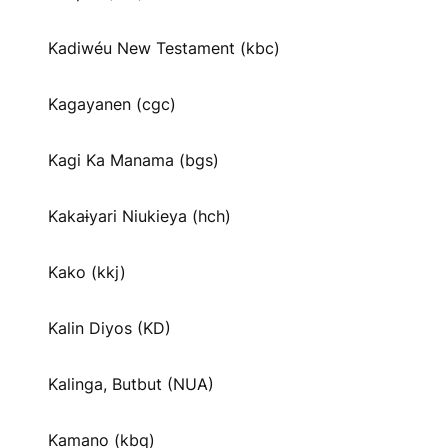
Kadiwéu New Testament (kbc)
Kagayanen (cgc)
Kagi Ka Manama (bgs)
Kakaɨyari Niukieya (hch)
Kako (kkj)
Kalin Diyos (KD)
Kalinga, Butbut (NUA)
Kamano (kbq)