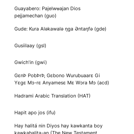
Guayabero: Pajelwʉajan Dios
pejjamechan (guo)
Gude: Kura Aləkawalə ŋga Əntaŋfə (gde)
Gusiilaay (gsl)
Gwich'in (gwi)
GɛnÞ PobÞrÞ, Gɛbono Wurubuaarɛ Gi
Yɛgɛ Mɔ-rɛ Anyamesɛ Mɛ Wɔra Mɔ (acd)
Hadrami Arabic Translation (HAT)
Hapit apo jos (ifu)
Hay halitá nin Diyos hay kawkanta boy
kawkahalita-an (The New Testament