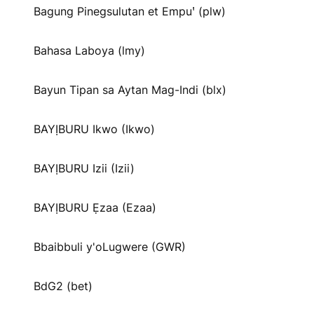
Bagung Pinegsulutan et Empuꞌ (plw)
Bahasa Laboya (lmy)
Bayun Tipan sa Aytan Mag-Indi (blx)
BAYỊBURU Ikwo (Ikwo)
BAYỊBURU Izii (Izii)
BAYỊBURU Ẹzaa (Ezaa)
Bbaibbuli y'oLugwere (GWR)
BdG2 (bet)