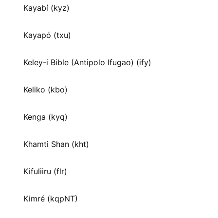
Kayabí (kyz)
Kayapó (txu)
Keley-i Bible (Antipolo Ifugao) (ify)
Keliko (kbo)
Kenga (kyq)
Khamti Shan (kht)
Kifuliiru (flr)
Kimré (kqpNT)