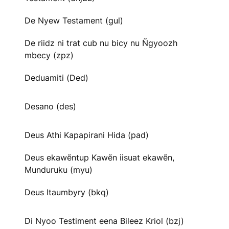
De Nyew Testament (gul)
De riidz ni trat cub nu bicy nu Ñgyoozh
mbecy (zpz)
Deduamiti (Ded)
Desano (des)
Deus Athi Kapapirani Hida (pad)
Deus ekawẽntup Kawẽn iisuat ekawẽn,
Munduruku (myu)
Deus Itaumbyry (bkq)
Di Nyoo Testiment eena Bileez Kriol (bzj)