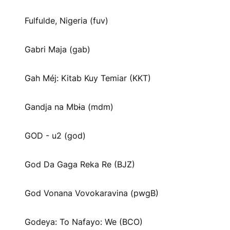
Fulfulde, Nigeria (fuv)
Gabri Maja (gab)
Gah Méj: Kitab Kuy Temiar (KKT)
Gandja na Mbɨa (mdm)
GOD - u2 (god)
God Da Gaga Reka Re (BJZ)
God Vonana Vovokaravina (pwgB)
Godeya: To Nafayo: We (BCO)