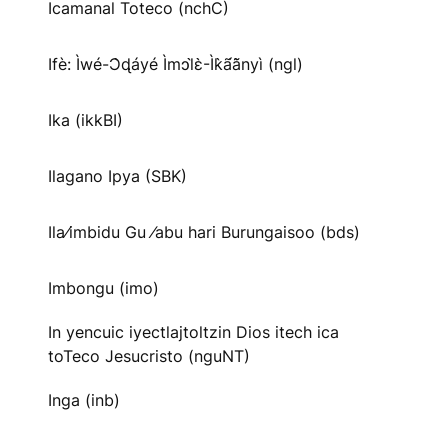
Icamanal Toteco (nchC)
Ifè: Ìwé-Ɔ̀ɖáyé Ìmↄl̀ɛ̀-Ìk̀ã́ã̀nyì (ngl)
Ika (ikkBI)
Ilagano Ipya (SBK)
Ila⁄imbidu Gu ⁄abu hari Burungaisoo (bds)
Imbongu (imo)
In yencuic iyectlajtoltzin Dios itech ica
toTeco Jesucristo (nguNT)
Inga (inb)