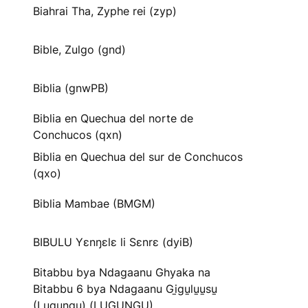
Biahrai Tha, Zyphe rei (zyp)
Bible, Zulgo (gnd)
Biblia (gnwPB)
Biblia en Quechua del norte de
Conchucos (qxn)
Biblia en Quechua del sur de Conchucos
(qxo)
Biblia Mambae (BMGM)
BIBULU Yɛnŋɛlɛ li Sɛnrɛ (dyiB)
Bitabbu bya Ndagaanu Ghyaka na
Bitabbu 6 bya Ndagaanu Gi̱gu̱lu̱u̱su̱
(Lugungu) (LUGUNGU)