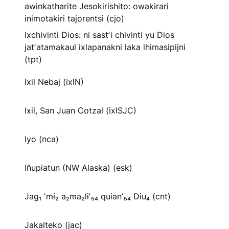
awinkatharite Jesokirishito: owakirari
inimotakiri tajorentsi (cjo)
Ixchivinti Dios: ni sastʼi chivinti yu Dios
jatʼatamakaul ixlapanakni laka lhimasipijni
(tpt)
Ixil Nebaj (ixlN)
Ixil, San Juan Cotzal (ixlSJC)
Iyo (nca)
Iñupiatun (NW Alaska) (esk)
Jag₁ ʼmɨ́₂ a₂ma₂lɨʼ₅₄ quianʼ₅₄ Diu₄ (cnt)
Jakalteko (jac)