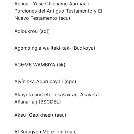
Achuar: Yuse Chichame Aarmauri
Porciones del Antiguo Testamento y El
Nuevo Testamento (acu)
Adioukrou (adj)
Agɔmɔ ngia wʉ Ɨtakɨ-takɨ (BudKoya)
AGɄMƐ WAMBƗYA (lik)
Ajyíninka Apurucayali (cpc)
Akayëta and eter ekaŝax aŋ. Akayëta
Añanar aŋ (BSCDBL)
Akeu (Gaolkheel) (aeu)
Al Kuruŋyen Mere Igiŋ (dah)