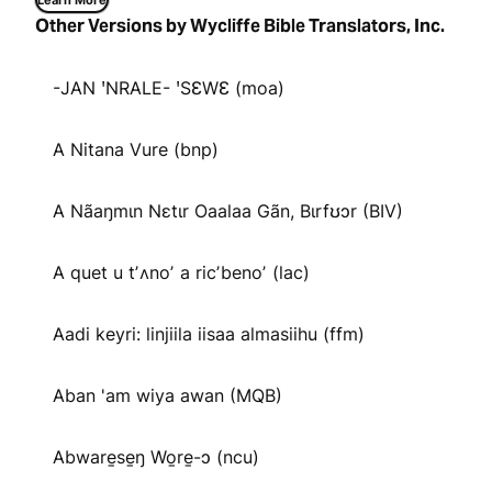
Learn More
Other Versions by Wycliffe Bible Translators, Inc.
-JAN ꞌNRALE- ꞌSƐWƐ (moa)
A Nitana Vure (bnp)
A Nãaŋmɩn Nɛtɩr Oaalaa Gãn, Bɩrfʊɔr (BIV)
A quet u tʼʌnoʼ a ricʼbenoʼ (lac)
Aadi keyri: linjiila iisaa almasiihu (ffm)
Aban 'am wiya awan (MQB)
Abware̱se̱ŋ Wo̱re̱-ɔ (ncu)