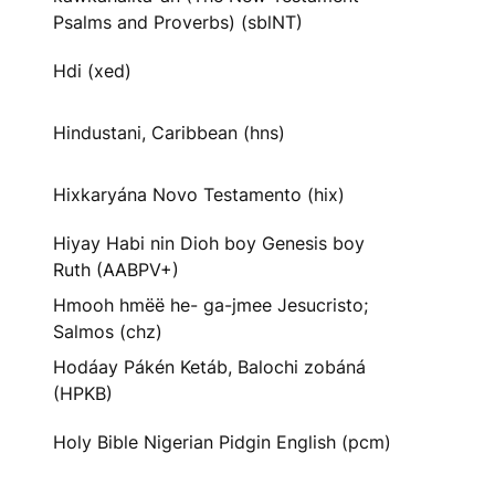
Psalms and Proverbs) (sblNT)
Hdi (xed)
Hindustani, Caribbean (hns)
Hixkaryána Novo Testamento (hix)
Hiyay Habi nin Dioh boy Genesis boy
Ruth (AABPV+)
Hmooh hmëë he- ga-jmee Jesucristo;
Salmos (chz)
Hodáay Pákén Ketáb, Balochi zobáná
(HPKB)
Holy Bible Nigerian Pidgin English (pcm)