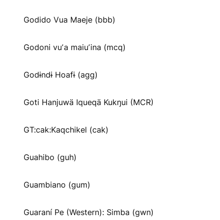
Godido Vua Maeje (bbb)
Godoni vuʼa maiuʼina (mcq)
Godɨndɨ Hoafɨ (agg)
Goti Hanjuwä Iqueqä Kukŋui (MCR)
GT:cak:Kaqchikel (cak)
Guahibo (guh)
Guambiano (gum)
Guaraní Pe (Western): Simba (gwn)