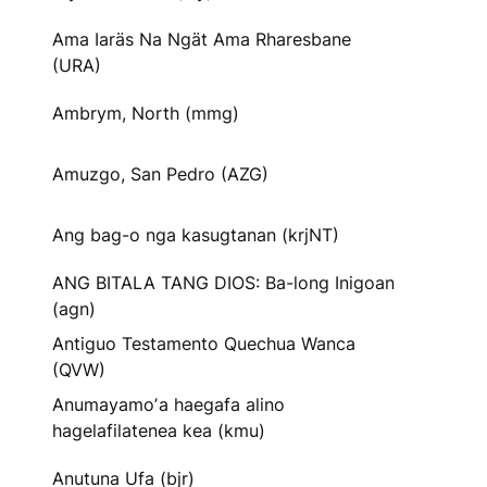
Ama Iaräs Na Ngät Ama Rharesbane
(URA)
Ambrym, North (mmg)
Amuzgo, San Pedro (AZG)
Ang bag-o nga kasugtanan (krjNT)
ANG BITALA TANG DIOS: Ba-long Inigoan
(agn)
Antiguo Testamento Quechua Wanca
(QVW)
Anumayamoʼa haegafa alino
hagelafilatenea kea (kmu)
Anutuna Ufa (bjr)