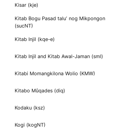
Kisar (kje)
Kitab Bogu Pasad taluʼ nog Mikpongon
(sucNT)
Kitab Injil (kqe-e)
Kitab Injil and Kitab Awal-Jaman (sml)
Kitabi Momangkilona Wolio (KMW)
Kitabo Mûqades (diq)
Kodaku (ksz)
Kogi (kogNT)