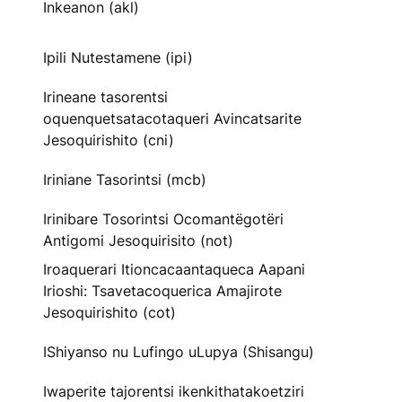
Inkeanon (akl)
Ipili Nutestamene (ipi)
Irineane tasorentsi
oquenquetsatacotaqueri Avincatsarite
Jesoquirishito (cni)
Iriniane Tasorintsi (mcb)
Irinibare Tosorintsi Ocomantëgotëri
Antigomi Jesoquirisito (not)
Iroaquerari Itioncacaantaqueca Aapani
Irioshi: Tsavetacoquerica Amajirote
Jesoquirishito (cot)
IShiyanso nu Lufingo uLupya (Shisangu)
Iwaperite tajorentsi ikenkithatakoetziri