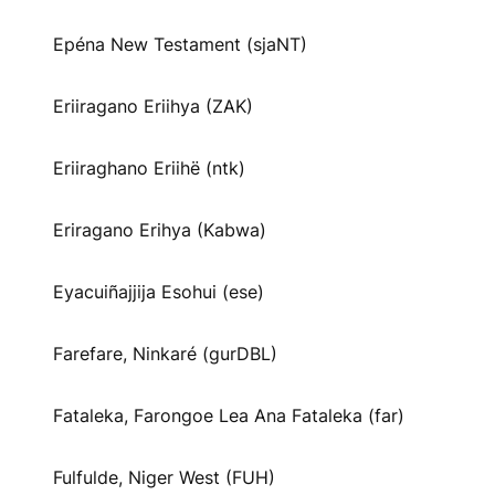
Epéna New Testament (sjaNT)
Eriiragano Eriihya (ZAK)
Eriiraghano Eriihë (ntk)
Eriragano Erihya (Kabwa)
Eyacuiñajjija Esohui (ese)
Farefare, Ninkaré (gurDBL)
Fataleka, Farongoe Lea Ana Fataleka (far)
Fulfulde, Niger West (FUH)