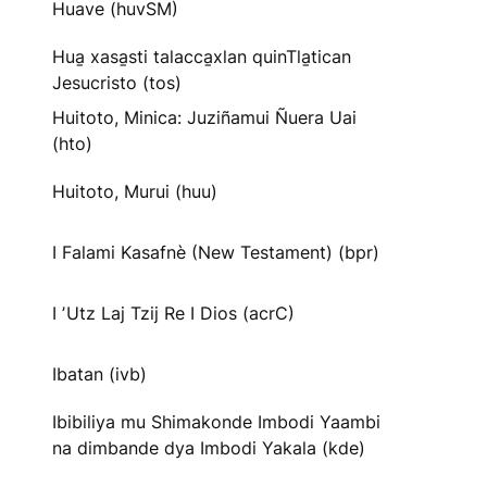
Huave (huvSM)
Hua̱ xasa̱sti talacca̱xlan quinTla̱tican
Jesucristo (tos)
Huitoto, Minica: Juziñamui Ñuera Uai
(hto)
Huitoto, Murui (huu)
I Falami Kasafnè (New Testament) (bpr)
I ʼUtz Laj Tzij Re I Dios (acrC)
Ibatan (ivb)
Ibibiliya mu Shimakonde Imbodi Yaambi
na dimbande dya Imbodi Yakala (kde)