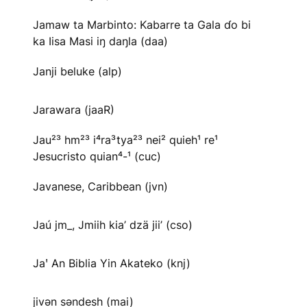
Jamaw ta Marbinto: Kabarre ta Gala ɗo bi
ka Iisa Masi iŋ daŋla (daa)
Janji beluke (alp)
Jarawara (jaaR)
Jau²³ hm²³ i⁴ra³tya²³ nei² quieh¹ re¹
Jesucristo quian⁴-¹ (cuc)
Javanese, Caribbean (jvn)
Jaú jm_, Jmiih kia’ dzä jii’ (cso)
Jaꞌ An Biblia Yin Akateko (knj)
jivən səndesh (mai)