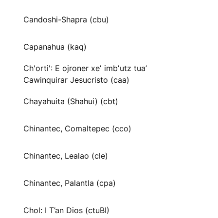
Candoshi-Shapra (cbu)
Capanahua (kaq)
Ch'orti': E ojroner xeʼ imbʼutz tuaʼ
Cawinquirar Jesucristo (caa)
Chayahuita (Shahui) (cbt)
Chinantec, Comaltepec (cco)
Chinantec, Lealao (cle)
Chinantec, Palantla (cpa)
Chol: I T’an Dios (ctuBI)