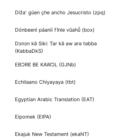
Dižaʼ güen c̱he ancho Jesucristo (zpq)
Dónbeenì páaníi fĩnle vũahṹ (box)
Dɔnɔn kə̂ Siki: Tar kə̂ aw arə təbbə
(KabbaDkS)
EBƆRƐ BE KAWƆL (GJNb)
Echilaano Chiyayaya (tbt)
Egyptian Arabic Translation (EAT)
Eipomek (EIPA)
Ekajuk New Testament (ekaNT)