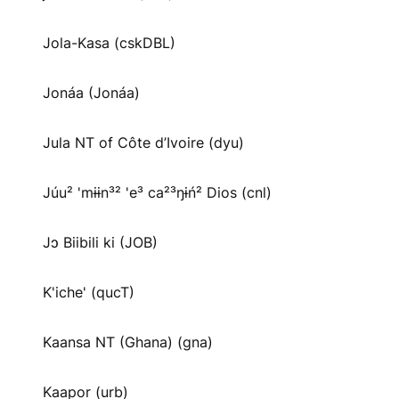
Jola-Kasa (cskDBL)
Jonáa (Jonáa)
Jula NT of Côte d’Ivoire (dyu)
Júu² 'mɨɨn³² 'e³ ca²³ŋɨń² Dios (cnl)
Jɔ Biibili ki (JOB)
K'iche' (qucT)
Kaansa NT (Ghana) (gna)
Kaapor (urb)