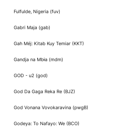
Fulfulde, Nigeria (fuv)
Gabri Maja (gab)
Gah Méj: Kitab Kuy Temiar (KKT)
Gandja na Mbɨa (mdm)
GOD - u2 (god)
God Da Gaga Reka Re (BJZ)
God Vonana Vovokaravina (pwgB)
Godeya: To Nafayo: We (BCO)