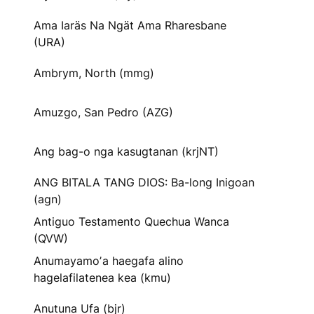
Ama Iaräs Na Ngät Ama Rharesbane
(URA)
Ambrym, North (mmg)
Amuzgo, San Pedro (AZG)
Ang bag-o nga kasugtanan (krjNT)
ANG BITALA TANG DIOS: Ba-long Inigoan
(agn)
Antiguo Testamento Quechua Wanca
(QVW)
Anumayamoʼa haegafa alino
hagelafilatenea kea (kmu)
Anutuna Ufa (bjr)