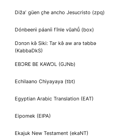
Dižaʼ güen c̱he ancho Jesucristo (zpq)
Dónbeenì páaníi fĩnle vũahṹ (box)
Dɔnɔn kə̂ Siki: Tar kə̂ aw arə təbbə
(KabbaDkS)
EBƆRƐ BE KAWƆL (GJNb)
Echilaano Chiyayaya (tbt)
Egyptian Arabic Translation (EAT)
Eipomek (EIPA)
Ekajuk New Testament (ekaNT)