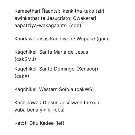
Kameethari Ñaantsi: ikenkitha-takoitziri
awinkatharite Jesucristo; Owakerari
aapatziya-wakagaantsi (cpb)
Kandawo Jisas Kandjiyebe Wopake (gam)
Kaqchikel, Santa Maria de Jesus
(cakSMJ)
Kaqchikel, Santo Domingo (Xenacoj)
(cakX)
Kaqchikel, Western Solola (cakWS)
Kashinawa : Diosun Jesúswen taexun
yuba bena yiniki (cbs)
Katɔti Ɔku Kedee (lef)