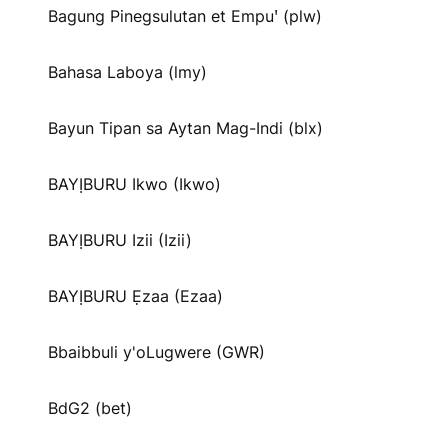
Bagung Pinegsulutan et Empuꞌ (plw)
Bahasa Laboya (lmy)
Bayun Tipan sa Aytan Mag-Indi (blx)
BAYỊBURU Ikwo (Ikwo)
BAYỊBURU Izii (Izii)
BAYỊBURU Ẹzaa (Ezaa)
Bbaibbuli y'oLugwere (GWR)
BdG2 (bet)