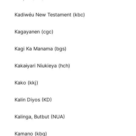
Kadiwéu New Testament (kbc)
Kagayanen (cgc)
Kagi Ka Manama (bgs)
Kakaɨyari Niukieya (hch)
Kako (kkj)
Kalin Diyos (KD)
Kalinga, Butbut (NUA)
Kamano (kbq)