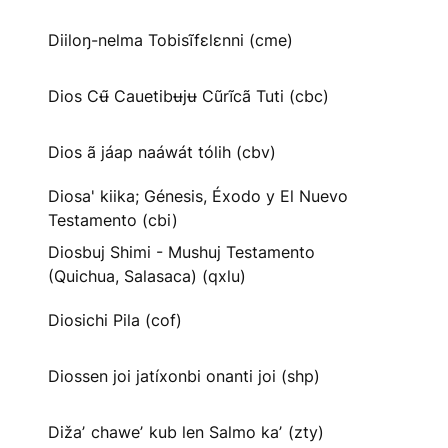
Diiloŋ-nelma Tobisĩfɛlɛnni (cme)
Dios Cʉ̃ Cauetibʉjʉ Cũrĩcã Tuti (cbc)
Dios ã jáap naáwát tólih (cbv)
Diosa' kiika; Génesis, Éxodo y El Nuevo
Testamento (cbi)
Diosbuj Shimi - Mushuj Testamento
(Quichua, Salasaca) (qxlu)
Diosichi Pila (cof)
Diossen joi jatíxonbi onanti joi (shp)
Dižaʼ chaweʼ kub len Salmo kaʼ (zty)