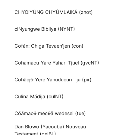
CHYOIYÚNG CHYÚMLAIKÁ (znot)
ciNyungwe Bibliya (NYNT)
Cofán: Chiga Tevaen'jen (con)
Cohamacʉ Yare Yahari Tjuel (gvcNT)
Cohãcjʉ̃ Yere Yahuducuri Tju (pir)
Culina Mádija (culNT)
Cõãmacʉ̃ mecʉ̃ã wedesei (tue)
Dan Blowo (Yacouba) Nouveau
Testament (dnjBL)