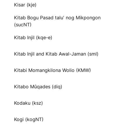
Kisar (kje)
Kitab Bogu Pasad taluʼ nog Mikpongon
(sucNT)
Kitab Injil (kqe-e)
Kitab Injil and Kitab Awal-Jaman (sml)
Kitabi Momangkilona Wolio (KMW)
Kitabo Mûqades (diq)
Kodaku (ksz)
Kogi (kogNT)