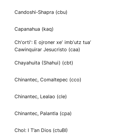
Candoshi-Shapra (cbu)
Capanahua (kaq)
Ch'orti': E ojroner xeʼ imbʼutz tuaʼ
Cawinquirar Jesucristo (caa)
Chayahuita (Shahui) (cbt)
Chinantec, Comaltepec (cco)
Chinantec, Lealao (cle)
Chinantec, Palantla (cpa)
Chol: I T’an Dios (ctuBI)