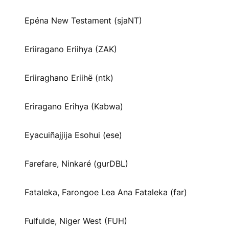
Epéna New Testament (sjaNT)
Eriiragano Eriihya (ZAK)
Eriiraghano Eriihë (ntk)
Eriragano Erihya (Kabwa)
Eyacuiñajjija Esohui (ese)
Farefare, Ninkaré (gurDBL)
Fataleka, Farongoe Lea Ana Fataleka (far)
Fulfulde, Niger West (FUH)