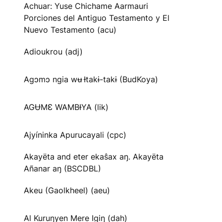
Achuar: Yuse Chichame Aarmauri
Porciones del Antiguo Testamento y El
Nuevo Testamento (acu)
Adioukrou (adj)
Agɔmɔ ngia wʉ Ɨtakɨ-takɨ (BudKoya)
AGɄMƐ WAMBƗYA (lik)
Ajyíninka Apurucayali (cpc)
Akayëta and eter ekaŝax aŋ. Akayëta
Añanar aŋ (BSCDBL)
Akeu (Gaolkheel) (aeu)
Al Kuruŋyen Mere Igiŋ (dah)