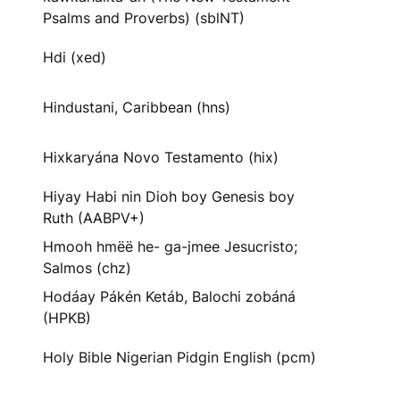
Psalms and Proverbs) (sblNT)
Hdi (xed)
Hindustani, Caribbean (hns)
Hixkaryána Novo Testamento (hix)
Hiyay Habi nin Dioh boy Genesis boy
Ruth (AABPV+)
Hmooh hmëë he- ga-jmee Jesucristo;
Salmos (chz)
Hodáay Pákén Ketáb, Balochi zobáná
(HPKB)
Holy Bible Nigerian Pidgin English (pcm)