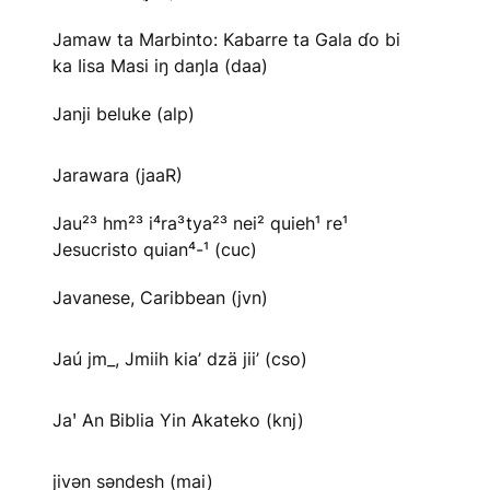
Jamaw ta Marbinto: Kabarre ta Gala ɗo bi
ka Iisa Masi iŋ daŋla (daa)
Janji beluke (alp)
Jarawara (jaaR)
Jau²³ hm²³ i⁴ra³tya²³ nei² quieh¹ re¹
Jesucristo quian⁴-¹ (cuc)
Javanese, Caribbean (jvn)
Jaú jm_, Jmiih kia’ dzä jii’ (cso)
Jaꞌ An Biblia Yin Akateko (knj)
jivən səndesh (mai)