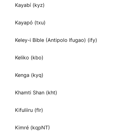
Kayabí (kyz)
Kayapó (txu)
Keley-i Bible (Antipolo Ifugao) (ify)
Keliko (kbo)
Kenga (kyq)
Khamti Shan (kht)
Kifuliiru (flr)
Kimré (kqpNT)