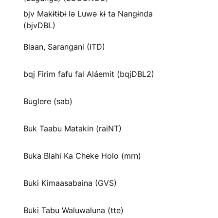
bjv Makɨtɨbɨ lə Luwə kɨ ta Nangɨnda
(bjvDBL)
Blaan, Sarangani (ITD)
bqj Firim fafu fal Aláemit (bqjDBL2)
Buglere (sab)
Buk Taabu Matakin (raiNT)
Buka Blahi Ka Cheke Holo (mrn)
Buki Kimaasabaina (GVS)
Buki Tabu Waluwaluna (tte)