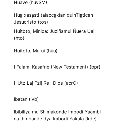
Huave (huvSM)
Hua̱ xasa̱sti talacca̱xlan quinTla̱tican
Jesucristo (tos)
Huitoto, Minica: Juziñamui Ñuera Uai
(hto)
Huitoto, Murui (huu)
I Falami Kasafnè (New Testament) (bpr)
I ʼUtz Laj Tzij Re I Dios (acrC)
Ibatan (ivb)
Ibibiliya mu Shimakonde Imbodi Yaambi
na dimbande dya Imbodi Yakala (kde)