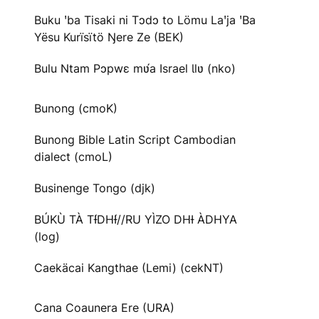
Buku ꞌba Tisaki ni Tɔdɔ to Lömu Laꞌja ꞌBa
Yësu Kurïsïtö Ŋere Ze (BEK)
Bulu Ntam Pɔpwɛ mʋ́a Israel Ɩlʋ (nko)
Bunong (cmoK)
Bunong Bible Latin Script Cambodian
dialect (cmoL)
Businenge Tongo (djk)
BÚKÙ TÀ TƗ́DHƗ́//RU YÌZO DHƗ ÀDHYA
(log)
Caekäcai Kangthae (Lemi) (cekNT)
Cana Coaunera Ere (URA)