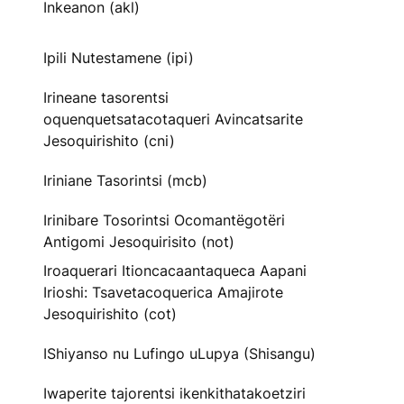
Inkeanon (akl)
Ipili Nutestamene (ipi)
Irineane tasorentsi
oquenquetsatacotaqueri Avincatsarite
Jesoquirishito (cni)
Iriniane Tasorintsi (mcb)
Irinibare Tosorintsi Ocomantëgotëri
Antigomi Jesoquirisito (not)
Iroaquerari Itioncacaantaqueca Aapani
Irioshi: Tsavetacoquerica Amajirote
Jesoquirishito (cot)
IShiyanso nu Lufingo uLupya (Shisangu)
Iwaperite tajorentsi ikenkithatakoetziri