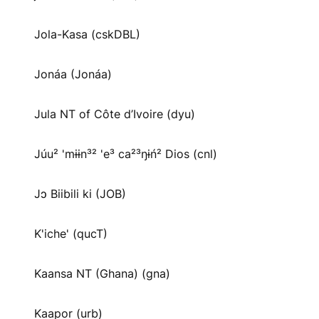
Jola-Kasa (cskDBL)
Jonáa (Jonáa)
Jula NT of Côte d’Ivoire (dyu)
Júu² 'mɨɨn³² 'e³ ca²³ŋɨń² Dios (cnl)
Jɔ Biibili ki (JOB)
K'iche' (qucT)
Kaansa NT (Ghana) (gna)
Kaapor (urb)