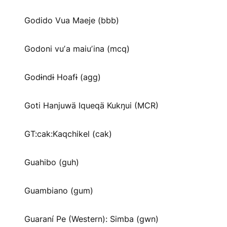
Godido Vua Maeje (bbb)
Godoni vuʼa maiuʼina (mcq)
Godɨndɨ Hoafɨ (agg)
Goti Hanjuwä Iqueqä Kukŋui (MCR)
GT:cak:Kaqchikel (cak)
Guahibo (guh)
Guambiano (gum)
Guaraní Pe (Western): Simba (gwn)