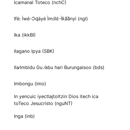
Icamanal Toteco (nchC)
Ifè: Ìwé-Ɔ̀ɖáyé Ìmↄl̀ɛ̀-Ìk̀ã́ã̀nyì (ngl)
Ika (ikkBI)
Ilagano Ipya (SBK)
Ila⁄imbidu Gu ⁄abu hari Burungaisoo (bds)
Imbongu (imo)
In yencuic iyectlajtoltzin Dios itech ica
toTeco Jesucristo (nguNT)
Inga (inb)