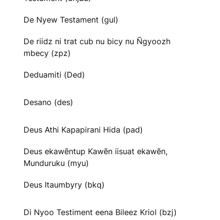
De Nyew Testament (gul)
De riidz ni trat cub nu bicy nu Ñgyoozh
mbecy (zpz)
Deduamiti (Ded)
Desano (des)
Deus Athi Kapapirani Hida (pad)
Deus ekawẽntup Kawẽn iisuat ekawẽn,
Munduruku (myu)
Deus Itaumbyry (bkq)
Di Nyoo Testiment eena Bileez Kriol (bzj)