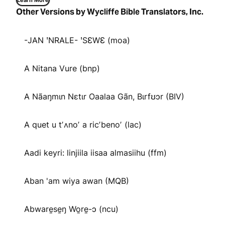
Learn More
Other Versions by Wycliffe Bible Translators, Inc.
-JAN ꞌNRALE- ꞌSƐWƐ (moa)
A Nitana Vure (bnp)
A Nãaŋmɩn Nɛtɩr Oaalaa Gãn, Bɩrfʊɔr (BIV)
A quet u tʼʌnoʼ a ricʼbenoʼ (lac)
Aadi keyri: linjiila iisaa almasiihu (ffm)
Aban 'am wiya awan (MQB)
Abware̱se̱ŋ Wo̱re̱-ɔ (ncu)