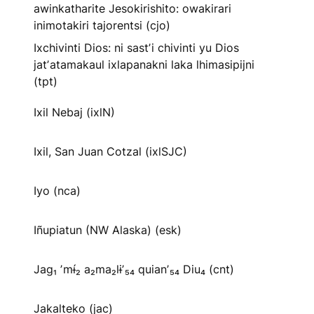
awinkatharite Jesokirishito: owakirari
inimotakiri tajorentsi (cjo)
Ixchivinti Dios: ni sastʼi chivinti yu Dios
jatʼatamakaul ixlapanakni laka lhimasipijni
(tpt)
Ixil Nebaj (ixlN)
Ixil, San Juan Cotzal (ixlSJC)
Iyo (nca)
Iñupiatun (NW Alaska) (esk)
Jag₁ ʼmɨ́₂ a₂ma₂lɨʼ₅₄ quianʼ₅₄ Diu₄ (cnt)
Jakalteko (jac)