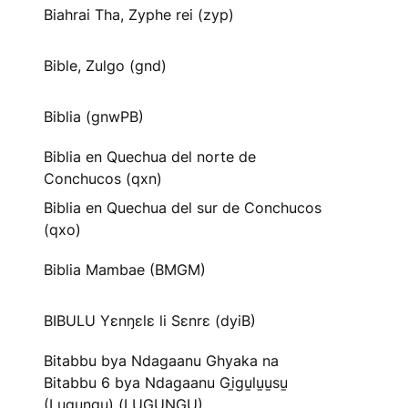
Biahrai Tha, Zyphe rei (zyp)
Bible, Zulgo (gnd)
Biblia (gnwPB)
Biblia en Quechua del norte de
Conchucos (qxn)
Biblia en Quechua del sur de Conchucos
(qxo)
Biblia Mambae (BMGM)
BIBULU Yɛnŋɛlɛ li Sɛnrɛ (dyiB)
Bitabbu bya Ndagaanu Ghyaka na
Bitabbu 6 bya Ndagaanu Gi̱gu̱lu̱u̱su̱
(Lugungu) (LUGUNGU)