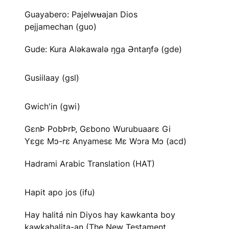
Guayabero: Pajelwʉajan Dios
pejjamechan (guo)
Gude: Kura Aləkawalə ŋga Əntaŋfə (gde)
Gusiilaay (gsl)
Gwich'in (gwi)
GɛnÞ PobÞrÞ, Gɛbono Wurubuaarɛ Gi
Yɛgɛ Mɔ-rɛ Anyamesɛ Mɛ Wɔra Mɔ (acd)
Hadrami Arabic Translation (HAT)
Hapit apo jos (ifu)
Hay halitá nin Diyos hay kawkanta boy
kawkahalita-an (The New Testament