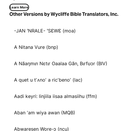
Learn More
Other Versions by Wycliffe Bible Translators, Inc.
-JAN ꞌNRALE- ꞌSƐWƐ (moa)
A Nitana Vure (bnp)
A Nãaŋmɩn Nɛtɩr Oaalaa Gãn, Bɩrfʊɔr (BIV)
A quet u tʼʌnoʼ a ricʼbenoʼ (lac)
Aadi keyri: linjiila iisaa almasiihu (ffm)
Aban 'am wiya awan (MQB)
Abware̱se̱ŋ Wo̱re̱-ɔ (ncu)