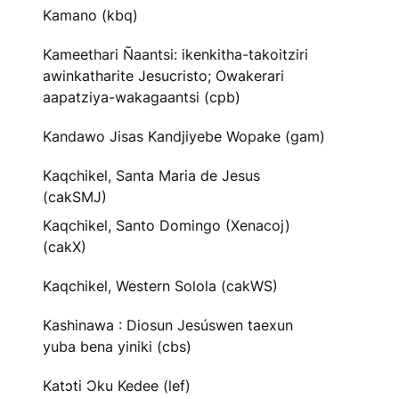
Kamano (kbq)
Kameethari Ñaantsi: ikenkitha-takoitziri
awinkatharite Jesucristo; Owakerari
aapatziya-wakagaantsi (cpb)
Kandawo Jisas Kandjiyebe Wopake (gam)
Kaqchikel, Santa Maria de Jesus
(cakSMJ)
Kaqchikel, Santo Domingo (Xenacoj)
(cakX)
Kaqchikel, Western Solola (cakWS)
Kashinawa : Diosun Jesúswen taexun
yuba bena yiniki (cbs)
Katɔti Ɔku Kedee (lef)