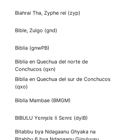
Biahrai Tha, Zyphe rei (zyp)
Bible, Zulgo (gnd)
Biblia (gnwPB)
Biblia en Quechua del norte de
Conchucos (qxn)
Biblia en Quechua del sur de Conchucos
(qxo)
Biblia Mambae (BMGM)
BIBULU Yɛnŋɛlɛ li Sɛnrɛ (dyiB)
Bitabbu bya Ndagaanu Ghyaka na
Bitabbu 6 bya Ndagaanu Gi̱gu̱lu̱u̱su̱