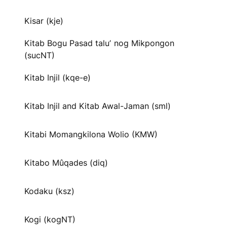
Kisar (kje)
Kitab Bogu Pasad taluʼ nog Mikpongon
(sucNT)
Kitab Injil (kqe-e)
Kitab Injil and Kitab Awal-Jaman (sml)
Kitabi Momangkilona Wolio (KMW)
Kitabo Mûqades (diq)
Kodaku (ksz)
Kogi (kogNT)