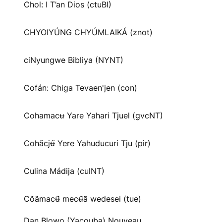
Chol: I T’an Dios (ctuBI)
CHYOIYÚNG CHYÚMLAIKÁ (znot)
ciNyungwe Bibliya (NYNT)
Cofán: Chiga Tevaen'jen (con)
Cohamacʉ Yare Yahari Tjuel (gvcNT)
Cohãcjʉ̃ Yere Yahuducuri Tju (pir)
Culina Mádija (culNT)
Cõãmacʉ̃ mecʉ̃ã wedesei (tue)
Dan Blowo (Yacouba) Nouveau