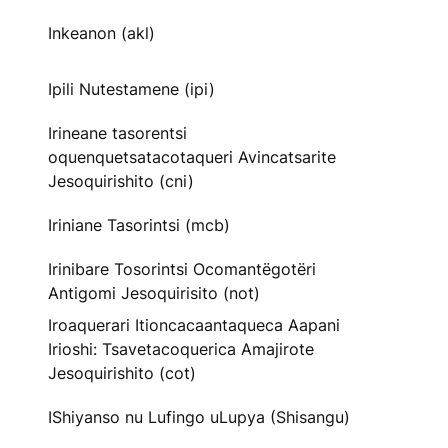
Inkeanon (akl)
Ipili Nutestamene (ipi)
Irineane tasorentsi
oquenquetsatacotaqueri Avincatsarite
Jesoquirishito (cni)
Iriniane Tasorintsi (mcb)
Irinibare Tosorintsi Ocomantëgotëri
Antigomi Jesoquirisito (not)
Iroaquerari Itioncacaantaqueca Aapani
Irioshi: Tsavetacoquerica Amajirote
Jesoquirishito (cot)
IShiyanso nu Lufingo uLupya (Shisangu)