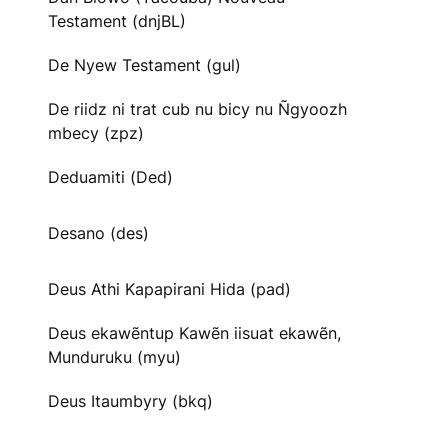
Testament (dnjBL)
De Nyew Testament (gul)
De riidz ni trat cub nu bicy nu Ñgyoozh
mbecy (zpz)
Deduamiti (Ded)
Desano (des)
Deus Athi Kapapirani Hida (pad)
Deus ekawẽntup Kawẽn iisuat ekawẽn,
Munduruku (myu)
Deus Itaumbyry (bkq)