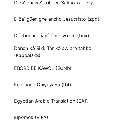
Dižaʼ chaweʼ kub len Salmo kaʼ (zty)
Dižaʼ güen c̱he ancho Jesucristo (zpq)
Dónbeenì páaníi fĩnle vũahṹ (box)
Dɔnɔn kə̂ Siki: Tar kə̂ aw arə təbbə
(KabbaDkS)
EBƆRƐ BE KAWƆL (GJNb)
Echilaano Chiyayaya (tbt)
Egyptian Arabic Translation (EAT)
Eipomek (EIPA)