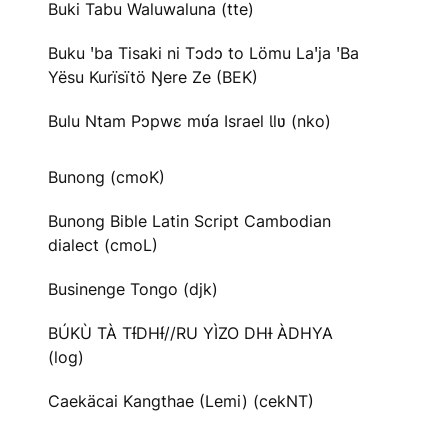
Buki Tabu Waluwaluna (tte)
Buku ꞌba Tisaki ni Tɔdɔ to Lömu Laꞌja ꞌBa
Yësu Kurïsïtö Ŋere Ze (BEK)
Bulu Ntam Pɔpwɛ mʋ́a Israel Ɩlʋ (nko)
Bunong (cmoK)
Bunong Bible Latin Script Cambodian
dialect (cmoL)
Businenge Tongo (djk)
BÚKÙ TÀ TƗ́DHƗ́//RU YÌZO DHƗ ÀDHYA
(log)
Caekäcai Kangthae (Lemi) (cekNT)