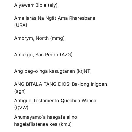
Alyawarr Bible (aly)
Ama Iaräs Na Ngät Ama Rharesbane
(URA)
Ambrym, North (mmg)
Amuzgo, San Pedro (AZG)
Ang bag-o nga kasugtanan (krjNT)
ANG BITALA TANG DIOS: Ba-long Inigoan
(agn)
Antiguo Testamento Quechua Wanca
(QVW)
Anumayamoʼa haegafa alino
hagelafilatenea kea (kmu)