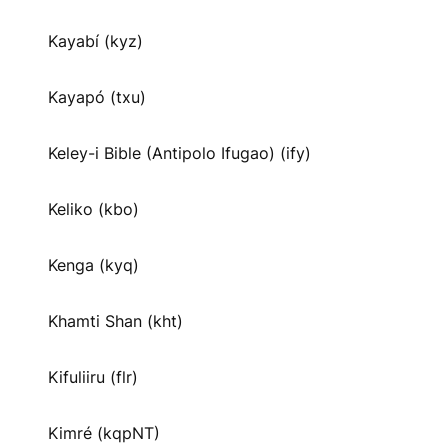
Kayabí (kyz)
Kayapó (txu)
Keley-i Bible (Antipolo Ifugao) (ify)
Keliko (kbo)
Kenga (kyq)
Khamti Shan (kht)
Kifuliiru (flr)
Kimré (kqpNT)