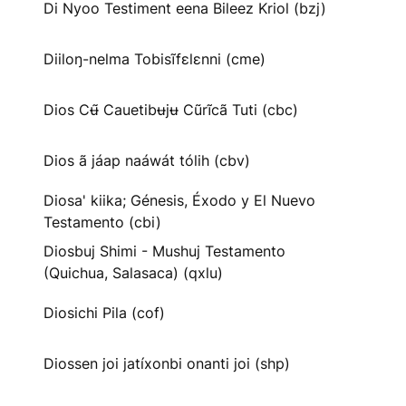
Di Nyoo Testiment eena Bileez Kriol (bzj)
Diiloŋ-nelma Tobisĩfɛlɛnni (cme)
Dios Cʉ̃ Cauetibʉjʉ Cũrĩcã Tuti (cbc)
Dios ã jáap naáwát tólih (cbv)
Diosa' kiika; Génesis, Éxodo y El Nuevo
Testamento (cbi)
Diosbuj Shimi - Mushuj Testamento
(Quichua, Salasaca) (qxlu)
Diosichi Pila (cof)
Diossen joi jatíxonbi onanti joi (shp)