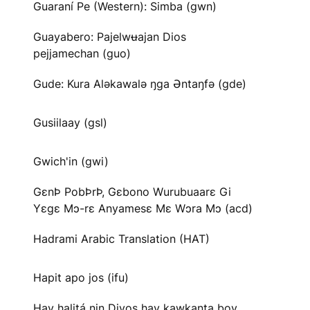
Guaraní Pe (Western): Simba (gwn)
Guayabero: Pajelwʉajan Dios
pejjamechan (guo)
Gude: Kura Aləkawalə ŋga Əntaŋfə (gde)
Gusiilaay (gsl)
Gwich'in (gwi)
GɛnÞ PobÞrÞ, Gɛbono Wurubuaarɛ Gi
Yɛgɛ Mɔ-rɛ Anyamesɛ Mɛ Wɔra Mɔ (acd)
Hadrami Arabic Translation (HAT)
Hapit apo jos (ifu)
Hay halitá nin Diyos hay kawkanta boy