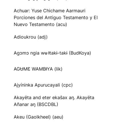
Achuar: Yuse Chichame Aarmauri
Porciones del Antiguo Testamento y El
Nuevo Testamento (acu)
Adioukrou (adj)
Agɔmɔ ngia wʉ Ɨtakɨ-takɨ (BudKoya)
AGɄMƐ WAMBƗYA (lik)
Ajyíninka Apurucayali (cpc)
Akayëta and eter ekaŝax aŋ. Akayëta
Añanar aŋ (BSCDBL)
Akeu (Gaolkheel) (aeu)