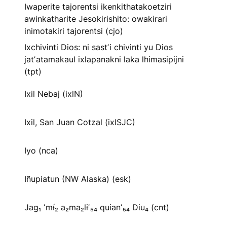
Iwaperite tajorentsi ikenkithatakoetziri
awinkatharite Jesokirishito: owakirari
inimotakiri tajorentsi (cjo)
Ixchivinti Dios: ni sastʼi chivinti yu Dios
jatʼatamakaul ixlapanakni laka lhimasipijni
(tpt)
Ixil Nebaj (ixlN)
Ixil, San Juan Cotzal (ixlSJC)
Iyo (nca)
Iñupiatun (NW Alaska) (esk)
Jag₁ ʼmɨ́₂ a₂ma₂lɨʼ₅₄ quianʼ₅₄ Diu₄ (cnt)