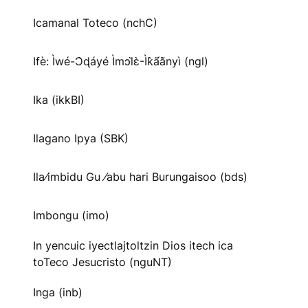
Icamanal Toteco (nchC)
Ifè: Ìwé-Ɔ̀ɖáyé Ìmↄl̀ɛ̀-Ìk̀ã́ã̀nyì (ngl)
Ika (ikkBI)
Ilagano Ipya (SBK)
Ila⁄imbidu Gu ⁄abu hari Burungaisoo (bds)
Imbongu (imo)
In yencuic iyectlajtoltzin Dios itech ica
toTeco Jesucristo (nguNT)
Inga (inb)