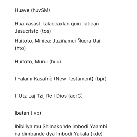
Huave (huvSM)
Hua̱ xasa̱sti talacca̱xlan quinTla̱tican
Jesucristo (tos)
Huitoto, Minica: Juziñamui Ñuera Uai
(hto)
Huitoto, Murui (huu)
I Falami Kasafnè (New Testament) (bpr)
I ʼUtz Laj Tzij Re I Dios (acrC)
Ibatan (ivb)
Ibibiliya mu Shimakonde Imbodi Yaambi
na dimbande dya Imbodi Yakala (kde)