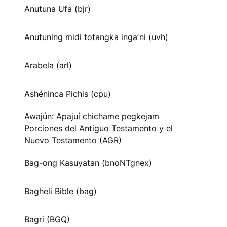
Anutuna Ufa (bjr)
Anutuning midi totangka ingaʼni (uvh)
Arabela (arl)
Ashéninca Pichis (cpu)
Awajún: Apajuí chichame pegkejam
Porciones del Antiguo Testamento y el
Nuevo Testamento (AGR)
Bag-ong Kasuyatan (bnoNTgnex)
Bagheli Bible (bag)
Bagri (BGQ)