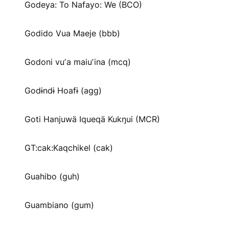
Godeya: To Nafayo: We (BCO)
Godido Vua Maeje (bbb)
Godoni vuʼa maiuʼina (mcq)
Godɨndɨ Hoafɨ (agg)
Goti Hanjuwä Iqueqä Kukŋui (MCR)
GT:cak:Kaqchikel (cak)
Guahibo (guh)
Guambiano (gum)