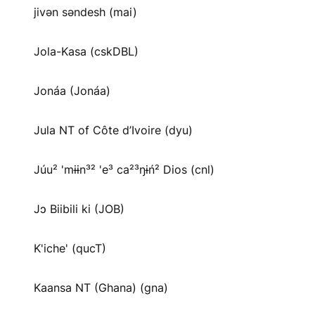
jivən səndesh (mai)
Jola-Kasa (cskDBL)
Jonáa (Jonáa)
Jula NT of Côte d’Ivoire (dyu)
Júu² 'mɨɨn³² 'e³ ca²³ŋɨń² Dios (cnl)
Jɔ Biibili ki (JOB)
K'iche' (qucT)
Kaansa NT (Ghana) (gna)