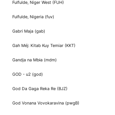
Fulfulde, Niger West (FUH)
Fulfulde, Nigeria (fuv)
Gabri Maja (gab)
Gah Méj: Kitab Kuy Temiar (KKT)
Gandja na Mbɨa (mdm)
GOD - u2 (god)
God Da Gaga Reka Re (BJZ)
God Vonana Vovokaravina (pwgB)