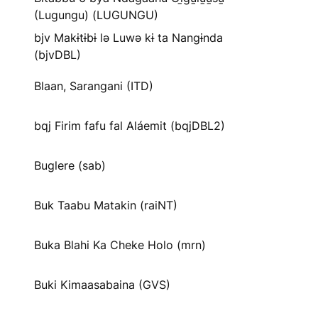
(Lugungu) (LUGUNGU)
bjv Makɨtɨbɨ lə Luwə kɨ ta Nangɨnda
(bjvDBL)
Blaan, Sarangani (ITD)
bqj Firim fafu fal Aláemit (bqjDBL2)
Buglere (sab)
Buk Taabu Matakin (raiNT)
Buka Blahi Ka Cheke Holo (mrn)
Buki Kimaasabaina (GVS)