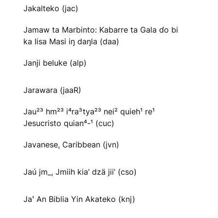
Jakalteko (jac)
Jamaw ta Marbinto: Kabarre ta Gala ɗo bi
ka Iisa Masi iŋ daŋla (daa)
Janji beluke (alp)
Jarawara (jaaR)
Jau²³ hm²³ i⁴ra³tya²³ nei² quieh¹ re¹
Jesucristo quian⁴-¹ (cuc)
Javanese, Caribbean (jvn)
Jaú jm_, Jmiih kia’ dzä jii’ (cso)
Jaꞌ An Biblia Yin Akateko (knj)