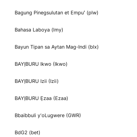
Bagung Pinegsulutan et Empuꞌ (plw)
Bahasa Laboya (lmy)
Bayun Tipan sa Aytan Mag-Indi (blx)
BAYỊBURU Ikwo (Ikwo)
BAYỊBURU Izii (Izii)
BAYỊBURU Ẹzaa (Ezaa)
Bbaibbuli y'oLugwere (GWR)
BdG2 (bet)