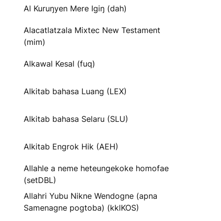
Al Kuruŋyen Mere Igiŋ (dah)
Alacatlatzala Mixtec New Testament
(mim)
Alkawal Kesal (fuq)
Alkitab bahasa Luang (LEX)
Alkitab bahasa Selaru (SLU)
Alkitab Engrok Hik (AEH)
Allahle a neme heteungekoke homofae
(setDBL)
Allahri Yubu Nikne Wendogne (apna
Samenagne pogtoba) (kklKOS)