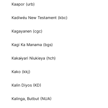
Kaapor (urb)
Kadiwéu New Testament (kbc)
Kagayanen (cgc)
Kagi Ka Manama (bgs)
Kakaɨyari Niukieya (hch)
Kako (kkj)
Kalin Diyos (KD)
Kalinga, Butbut (NUA)