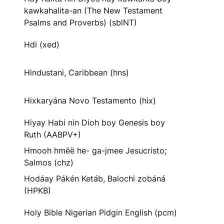
kawkahalita-an (The New Testament
Psalms and Proverbs) (sblNT)
Hdi (xed)
Hindustani, Caribbean (hns)
Hixkaryána Novo Testamento (hix)
Hiyay Habi nin Dioh boy Genesis boy
Ruth (AABPV+)
Hmooh hmëë he- ga-jmee Jesucristo;
Salmos (chz)
Hodáay Pákén Ketáb, Balochi zobáná
(HPKB)
Holy Bible Nigerian Pidgin English (pcm)