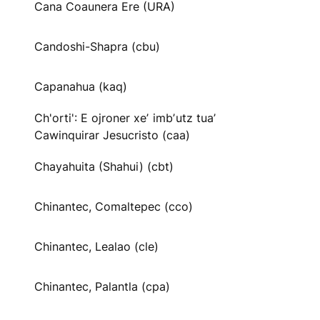
Cana Coaunera Ere (URA)
Candoshi-Shapra (cbu)
Capanahua (kaq)
Ch'orti': E ojroner xeʼ imbʼutz tuaʼ
Cawinquirar Jesucristo (caa)
Chayahuita (Shahui) (cbt)
Chinantec, Comaltepec (cco)
Chinantec, Lealao (cle)
Chinantec, Palantla (cpa)