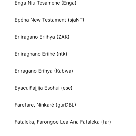
Enga Niu Tesamene (Enga)
Epéna New Testament (sjaNT)
Eriiragano Eriihya (ZAK)
Eriiraghano Eriihë (ntk)
Eriragano Erihya (Kabwa)
Eyacuiñajjija Esohui (ese)
Farefare, Ninkaré (gurDBL)
Fataleka, Farongoe Lea Ana Fataleka (far)