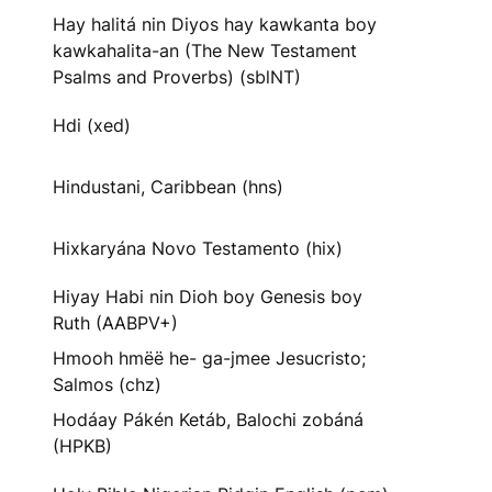
Hay halitá nin Diyos hay kawkanta boy
kawkahalita-an (The New Testament
Psalms and Proverbs) (sblNT)
Hdi (xed)
Hindustani, Caribbean (hns)
Hixkaryána Novo Testamento (hix)
Hiyay Habi nin Dioh boy Genesis boy
Ruth (AABPV+)
Hmooh hmëë he- ga-jmee Jesucristo;
Salmos (chz)
Hodáay Pákén Ketáb, Balochi zobáná
(HPKB)