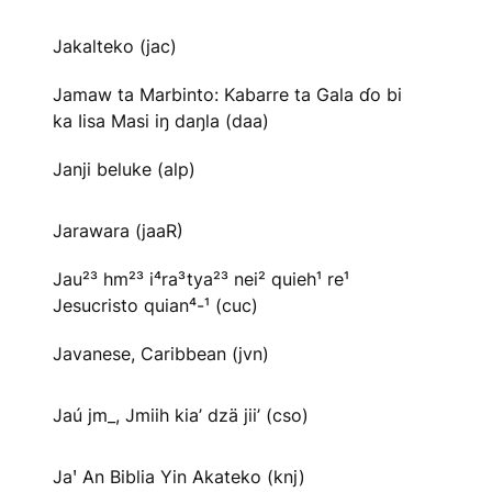
Jakalteko (jac)
Jamaw ta Marbinto: Kabarre ta Gala ɗo bi
ka Iisa Masi iŋ daŋla (daa)
Janji beluke (alp)
Jarawara (jaaR)
Jau²³ hm²³ i⁴ra³tya²³ nei² quieh¹ re¹
Jesucristo quian⁴-¹ (cuc)
Javanese, Caribbean (jvn)
Jaú jm_, Jmiih kia’ dzä jii’ (cso)
Jaꞌ An Biblia Yin Akateko (knj)