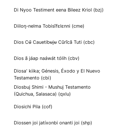
Di Nyoo Testiment eena Bileez Kriol (bzj)
Diiloŋ-nelma Tobisĩfɛlɛnni (cme)
Dios Cʉ̃ Cauetibʉjʉ Cũrĩcã Tuti (cbc)
Dios ã jáap naáwát tólih (cbv)
Diosa' kiika; Génesis, Éxodo y El Nuevo
Testamento (cbi)
Diosbuj Shimi - Mushuj Testamento
(Quichua, Salasaca) (qxlu)
Diosichi Pila (cof)
Diossen joi jatíxonbi onanti joi (shp)