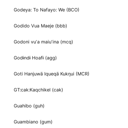
Godeya: To Nafayo: We (BCO)
Godido Vua Maeje (bbb)
Godoni vuʼa maiuʼina (mcq)
Godɨndɨ Hoafɨ (agg)
Goti Hanjuwä Iqueqä Kukŋui (MCR)
GT:cak:Kaqchikel (cak)
Guahibo (guh)
Guambiano (gum)