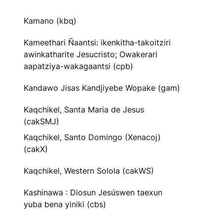
Kamano (kbq)
Kameethari Ñaantsi: ikenkitha-takoitziri
awinkatharite Jesucristo; Owakerari
aapatziya-wakagaantsi (cpb)
Kandawo Jisas Kandjiyebe Wopake (gam)
Kaqchikel, Santa Maria de Jesus
(cakSMJ)
Kaqchikel, Santo Domingo (Xenacoj)
(cakX)
Kaqchikel, Western Solola (cakWS)
Kashinawa : Diosun Jesúswen taexun
yuba bena yiniki (cbs)