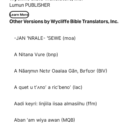
Lumun PUBLISHER
Learn More
Other Versions by Wycliffe Bible Translators, Inc.
-JAN ꞌNRALE- ꞌSƐWƐ (moa)
A Nitana Vure (bnp)
A Nãaŋmɩn Nɛtɩr Oaalaa Gãn, Bɩrfʊɔr (BIV)
A quet u tʼʌnoʼ a ricʼbenoʼ (lac)
Aadi keyri: linjiila iisaa almasiihu (ffm)
Aban 'am wiya awan (MQB)