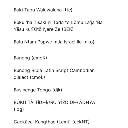
Buki Tabu Waluwaluna (tte)
Buku ꞌba Tisaki ni Tɔdɔ to Lömu Laꞌja ꞌBa
Yësu Kurïsïtö Ŋere Ze (BEK)
Bulu Ntam Pɔpwɛ mʋ́a Israel Ɩlʋ (nko)
Bunong (cmoK)
Bunong Bible Latin Script Cambodian
dialect (cmoL)
Businenge Tongo (djk)
BÚKÙ TÀ TƗ́DHƗ́//RU YÌZO DHƗ ÀDHYA
(log)
Caekäcai Kangthae (Lemi) (cekNT)