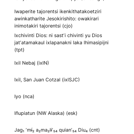
Iwaperite tajorentsi ikenkithatakoetziri
awinkatharite Jesokirishito: owakirari
inimotakiri tajorentsi (cjo)
Ixchivinti Dios: ni sastʼi chivinti yu Dios
jatʼatamakaul ixlapanakni laka lhimasipijni
(tpt)
Ixil Nebaj (ixlN)
Ixil, San Juan Cotzal (ixlSJC)
Iyo (nca)
Iñupiatun (NW Alaska) (esk)
Jag₁ ʼmɨ́₂ a₂ma₂lɨʼ₅₄ quianʼ₅₄ Diu₄ (cnt)