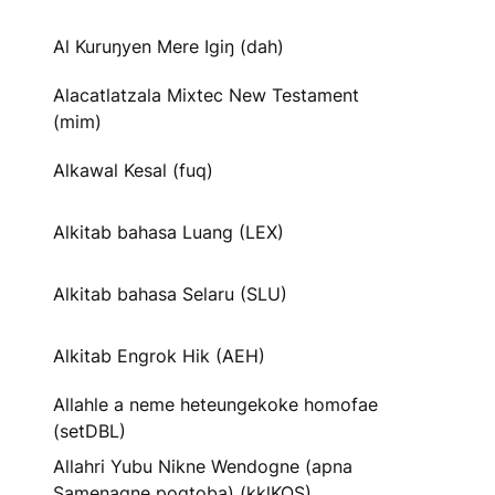
Al Kuruŋyen Mere Igiŋ (dah)
Alacatlatzala Mixtec New Testament
(mim)
Alkawal Kesal (fuq)
Alkitab bahasa Luang (LEX)
Alkitab bahasa Selaru (SLU)
Alkitab Engrok Hik (AEH)
Allahle a neme heteungekoke homofae
(setDBL)
Allahri Yubu Nikne Wendogne (apna
Samenagne pogtoba) (kklKOS)