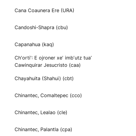
Cana Coaunera Ere (URA)
Candoshi-Shapra (cbu)
Capanahua (kaq)
Ch'orti': E ojroner xeʼ imbʼutz tuaʼ
Cawinquirar Jesucristo (caa)
Chayahuita (Shahui) (cbt)
Chinantec, Comaltepec (cco)
Chinantec, Lealao (cle)
Chinantec, Palantla (cpa)