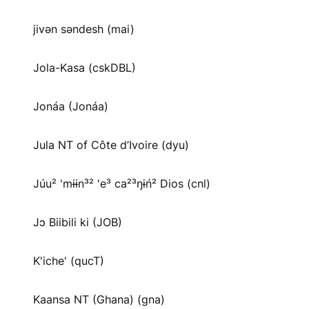
jivən səndesh (mai)
Jola-Kasa (cskDBL)
Jonáa (Jonáa)
Jula NT of Côte d’Ivoire (dyu)
Júu² 'mɨɨn³² 'e³ ca²³ŋɨń² Dios (cnl)
Jɔ Biibili ki (JOB)
K'iche' (qucT)
Kaansa NT (Ghana) (gna)