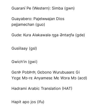
Guaraní Pe (Western): Simba (gwn)
Guayabero: Pajelwʉajan Dios
pejjamechan (guo)
Gude: Kura Aləkawalə ŋga Əntaŋfə (gde)
Gusiilaay (gsl)
Gwich'in (gwi)
GɛnÞ PobÞrÞ, Gɛbono Wurubuaarɛ Gi
Yɛgɛ Mɔ-rɛ Anyamesɛ Mɛ Wɔra Mɔ (acd)
Hadrami Arabic Translation (HAT)
Hapit apo jos (ifu)