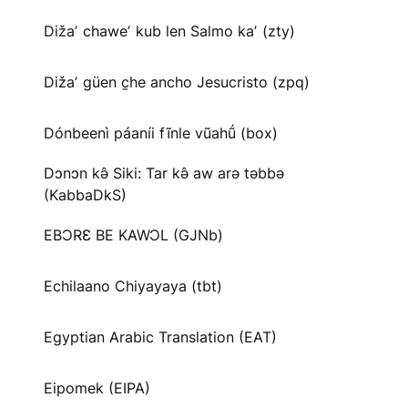
Dižaʼ chaweʼ kub len Salmo kaʼ (zty)
Dižaʼ güen c̱he ancho Jesucristo (zpq)
Dónbeenì páaníi fĩnle vũahṹ (box)
Dɔnɔn kə̂ Siki: Tar kə̂ aw arə təbbə
(KabbaDkS)
EBƆRƐ BE KAWƆL (GJNb)
Echilaano Chiyayaya (tbt)
Egyptian Arabic Translation (EAT)
Eipomek (EIPA)