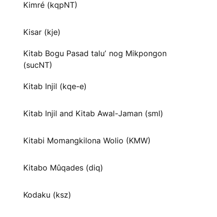
Kimré (kqpNT)
Kisar (kje)
Kitab Bogu Pasad taluʼ nog Mikpongon
(sucNT)
Kitab Injil (kqe-e)
Kitab Injil and Kitab Awal-Jaman (sml)
Kitabi Momangkilona Wolio (KMW)
Kitabo Mûqades (diq)
Kodaku (ksz)