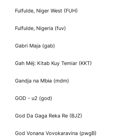
Fulfulde, Niger West (FUH)
Fulfulde, Nigeria (fuv)
Gabri Maja (gab)
Gah Méj: Kitab Kuy Temiar (KKT)
Gandja na Mbɨa (mdm)
GOD - u2 (god)
God Da Gaga Reka Re (BJZ)
God Vonana Vovokaravina (pwgB)