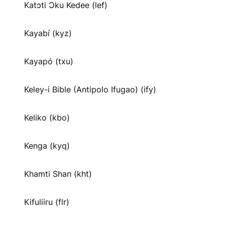
Katɔti Ɔku Kedee (lef)
Kayabí (kyz)
Kayapó (txu)
Keley-i Bible (Antipolo Ifugao) (ify)
Keliko (kbo)
Kenga (kyq)
Khamti Shan (kht)
Kifuliiru (flr)