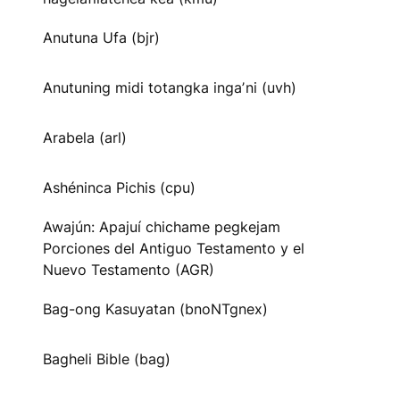
Anutuna Ufa (bjr)
Anutuning midi totangka ingaʼni (uvh)
Arabela (arl)
Ashéninca Pichis (cpu)
Awajún: Apajuí chichame pegkejam
Porciones del Antiguo Testamento y el
Nuevo Testamento (AGR)
Bag-ong Kasuyatan (bnoNTgnex)
Bagheli Bible (bag)