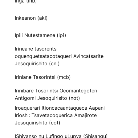
Inga (inb)
Inkeanon (akl)
Ipili Nutestamene (ipi)
Irineane tasorentsi
oquenquetsatacotaqueri Avincatsarite
Jesoquirishito (cni)
Iriniane Tasorintsi (mcb)
Irinibare Tosorintsi Ocomantëgotëri
Antigomi Jesoquirisito (not)
Iroaquerari Itioncacaantaqueca Aapani
Irioshi: Tsavetacoquerica Amajirote
Jesoquirishito (cot)
IShiyanso nu Lufingo uLupya (Shisangu)