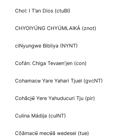
Chol: I T’an Dios (ctuBI)
CHYOIYÚNG CHYÚMLAIKÁ (znot)
ciNyungwe Bibliya (NYNT)
Cofán: Chiga Tevaen'jen (con)
Cohamacʉ Yare Yahari Tjuel (gvcNT)
Cohãcjʉ̃ Yere Yahuducuri Tju (pir)
Culina Mádija (culNT)
Cõãmacʉ̃ mecʉ̃ã wedesei (tue)