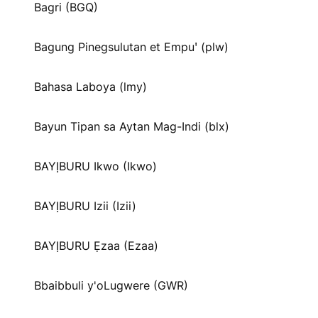
Bagri (BGQ)
Bagung Pinegsulutan et Empuꞌ (plw)
Bahasa Laboya (lmy)
Bayun Tipan sa Aytan Mag-Indi (blx)
BAYỊBURU Ikwo (Ikwo)
BAYỊBURU Izii (Izii)
BAYỊBURU Ẹzaa (Ezaa)
Bbaibbuli y'oLugwere (GWR)