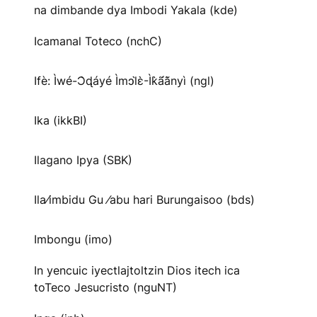
na dimbande dya Imbodi Yakala (kde)
Icamanal Toteco (nchC)
Ifè: Ìwé-Ɔ̀ɖáyé Ìmↄl̀ɛ̀-Ìk̀ã́ã̀nyì (ngl)
Ika (ikkBI)
Ilagano Ipya (SBK)
Ila⁄imbidu Gu ⁄abu hari Burungaisoo (bds)
Imbongu (imo)
In yencuic iyectlajtoltzin Dios itech ica
toTeco Jesucristo (nguNT)