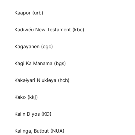
Kaapor (urb)
Kadiwéu New Testament (kbc)
Kagayanen (cgc)
Kagi Ka Manama (bgs)
Kakaɨyari Niukieya (hch)
Kako (kkj)
Kalin Diyos (KD)
Kalinga, Butbut (NUA)