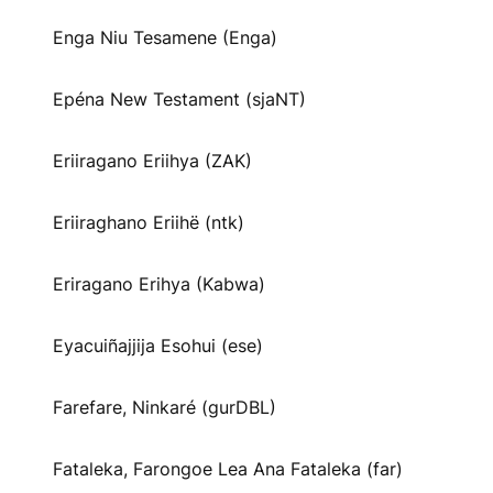
Enga Niu Tesamene (Enga)
Epéna New Testament (sjaNT)
Eriiragano Eriihya (ZAK)
Eriiraghano Eriihë (ntk)
Eriragano Erihya (Kabwa)
Eyacuiñajjija Esohui (ese)
Farefare, Ninkaré (gurDBL)
Fataleka, Farongoe Lea Ana Fataleka (far)