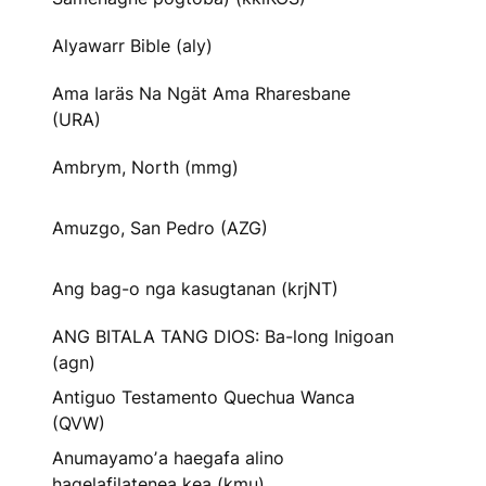
Alyawarr Bible (aly)
Ama Iaräs Na Ngät Ama Rharesbane
(URA)
Ambrym, North (mmg)
Amuzgo, San Pedro (AZG)
Ang bag-o nga kasugtanan (krjNT)
ANG BITALA TANG DIOS: Ba-long Inigoan
(agn)
Antiguo Testamento Quechua Wanca
(QVW)
Anumayamoʼa haegafa alino
hagelafilatenea kea (kmu)