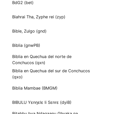
BdG2 (bet)
Biahrai Tha, Zyphe rei (zyp)
Bible, Zulgo (gnd)
Biblia (gnwPB)
Biblia en Quechua del norte de
Conchucos (qxn)
Biblia en Quechua del sur de Conchucos
(qxo)
Biblia Mambae (BMGM)
BIBULU Yɛnŋɛlɛ li Sɛnrɛ (dyiB)
Bitabbu bya Ndagaanu Ghyaka na