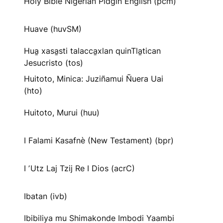
Holy Bible Nigerian Pidgin English (pcm)
Huave (huvSM)
Hua̱ xasa̱sti talacca̱xlan quinTla̱tican
Jesucristo (tos)
Huitoto, Minica: Juziñamui Ñuera Uai
(hto)
Huitoto, Murui (huu)
I Falami Kasafnè (New Testament) (bpr)
I ʼUtz Laj Tzij Re I Dios (acrC)
Ibatan (ivb)
Ibibiliya mu Shimakonde Imbodi Yaambi