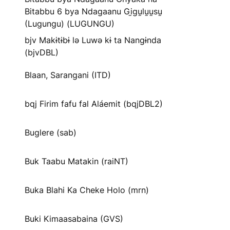
Bitabbu 6 bya Ndagaanu Gi̱gu̱lu̱u̱su̱
(Lugungu) (LUGUNGU)
bjv Makɨtɨbɨ lə Luwə kɨ ta Nangɨnda
(bjvDBL)
Blaan, Sarangani (ITD)
bqj Firim fafu fal Aláemit (bqjDBL2)
Buglere (sab)
Buk Taabu Matakin (raiNT)
Buka Blahi Ka Cheke Holo (mrn)
Buki Kimaasabaina (GVS)