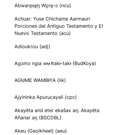
Abware̱se̱ŋ Wo̱re̱-ɔ (ncu)
Achuar: Yuse Chichame Aarmauri
Porciones del Antiguo Testamento y El
Nuevo Testamento (acu)
Adioukrou (adj)
Agɔmɔ ngia wʉ Ɨtakɨ-takɨ (BudKoya)
AGɄMƐ WAMBƗYA (lik)
Ajyíninka Apurucayali (cpc)
Akayëta and eter ekaŝax aŋ. Akayëta
Añanar aŋ (BSCDBL)
Akeu (Gaolkheel) (aeu)