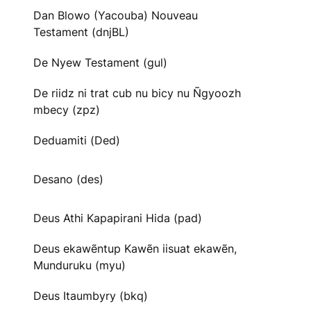
Dan Blowo (Yacouba) Nouveau
Testament (dnjBL)
De Nyew Testament (gul)
De riidz ni trat cub nu bicy nu Ñgyoozh
mbecy (zpz)
Deduamiti (Ded)
Desano (des)
Deus Athi Kapapirani Hida (pad)
Deus ekawẽntup Kawẽn iisuat ekawẽn,
Munduruku (myu)
Deus Itaumbyry (bkq)