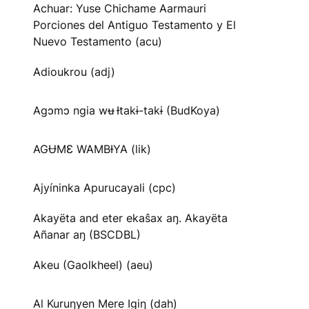
Achuar: Yuse Chichame Aarmauri
Porciones del Antiguo Testamento y El
Nuevo Testamento (acu)
Adioukrou (adj)
Agɔmɔ ngia wʉ Ɨtakɨ-takɨ (BudKoya)
AGɄMƐ WAMBƗYA (lik)
Ajyíninka Apurucayali (cpc)
Akayëta and eter ekaŝax aŋ. Akayëta
Añanar aŋ (BSCDBL)
Akeu (Gaolkheel) (aeu)
Al Kuruŋyen Mere Igiŋ (dah)