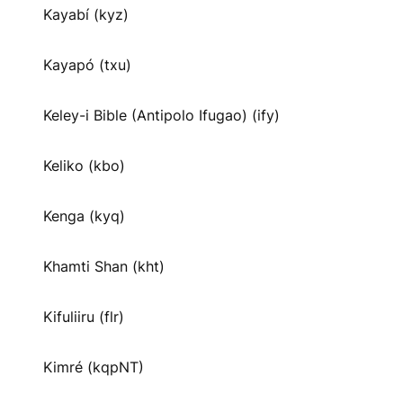
Kayabí (kyz)
Kayapó (txu)
Keley-i Bible (Antipolo Ifugao) (ify)
Keliko (kbo)
Kenga (kyq)
Khamti Shan (kht)
Kifuliiru (flr)
Kimré (kqpNT)