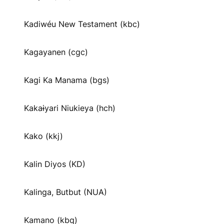
Kadiwéu New Testament (kbc)
Kagayanen (cgc)
Kagi Ka Manama (bgs)
Kakaɨyari Niukieya (hch)
Kako (kkj)
Kalin Diyos (KD)
Kalinga, Butbut (NUA)
Kamano (kbq)