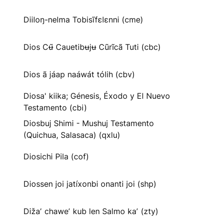
Diiloŋ-nelma Tobisĩfɛlɛnni (cme)
Dios Cʉ̃ Cauetibʉjʉ Cũrĩcã Tuti (cbc)
Dios ã jáap naáwát tólih (cbv)
Diosa' kiika; Génesis, Éxodo y El Nuevo
Testamento (cbi)
Diosbuj Shimi - Mushuj Testamento
(Quichua, Salasaca) (qxlu)
Diosichi Pila (cof)
Diossen joi jatíxonbi onanti joi (shp)
Dižaʼ chaweʼ kub len Salmo kaʼ (zty)