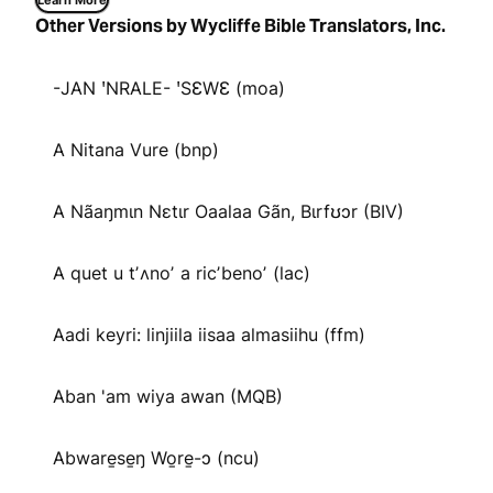
Learn More
Other Versions by Wycliffe Bible Translators, Inc.
-JAN ꞌNRALE- ꞌSƐWƐ (moa)
A Nitana Vure (bnp)
A Nãaŋmɩn Nɛtɩr Oaalaa Gãn, Bɩrfʊɔr (BIV)
A quet u tʼʌnoʼ a ricʼbenoʼ (lac)
Aadi keyri: linjiila iisaa almasiihu (ffm)
Aban 'am wiya awan (MQB)
Abware̱se̱ŋ Wo̱re̱-ɔ (ncu)