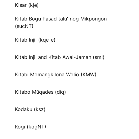
Kisar (kje)
Kitab Bogu Pasad taluʼ nog Mikpongon
(sucNT)
Kitab Injil (kqe-e)
Kitab Injil and Kitab Awal-Jaman (sml)
Kitabi Momangkilona Wolio (KMW)
Kitabo Mûqades (diq)
Kodaku (ksz)
Kogi (kogNT)