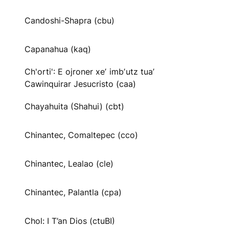
Candoshi-Shapra (cbu)
Capanahua (kaq)
Ch'orti': E ojroner xeʼ imbʼutz tuaʼ
Cawinquirar Jesucristo (caa)
Chayahuita (Shahui) (cbt)
Chinantec, Comaltepec (cco)
Chinantec, Lealao (cle)
Chinantec, Palantla (cpa)
Chol: I T’an Dios (ctuBI)