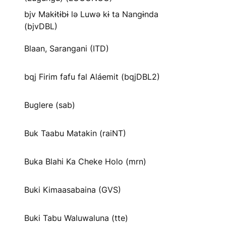
bjv Makɨtɨbɨ lə Luwə kɨ ta Nangɨnda
(bjvDBL)
Blaan, Sarangani (ITD)
bqj Firim fafu fal Aláemit (bqjDBL2)
Buglere (sab)
Buk Taabu Matakin (raiNT)
Buka Blahi Ka Cheke Holo (mrn)
Buki Kimaasabaina (GVS)
Buki Tabu Waluwaluna (tte)