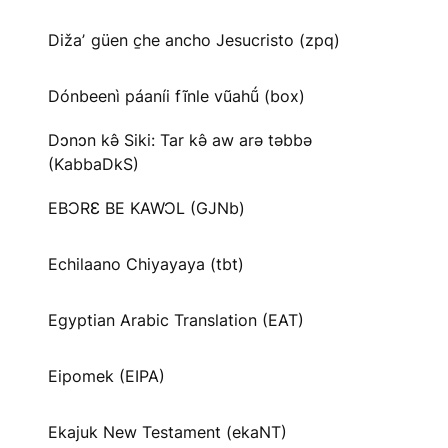
Dižaʼ güen c̱he ancho Jesucristo (zpq)
Dónbeenì páaníi fĩnle vũahṹ (box)
Dɔnɔn kə̂ Siki: Tar kə̂ aw arə təbbə
(KabbaDkS)
EBƆRƐ BE KAWƆL (GJNb)
Echilaano Chiyayaya (tbt)
Egyptian Arabic Translation (EAT)
Eipomek (EIPA)
Ekajuk New Testament (ekaNT)