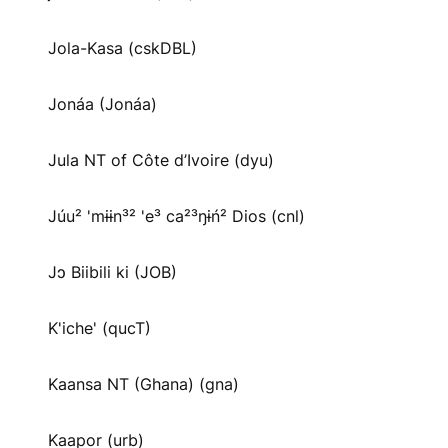
Jola-Kasa (cskDBL)
Jonáa (Jonáa)
Jula NT of Côte d’Ivoire (dyu)
Júu² 'mɨɨn³² 'e³ ca²³ŋɨń² Dios (cnl)
Jɔ Biibili ki (JOB)
K'iche' (qucT)
Kaansa NT (Ghana) (gna)
Kaapor (urb)