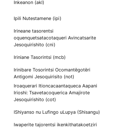
Inkeanon (akl)
Ipili Nutestamene (ipi)
Irineane tasorentsi
oquenquetsatacotaqueri Avincatsarite
Jesoquirishito (cni)
Iriniane Tasorintsi (mcb)
Irinibare Tosorintsi Ocomantëgotëri
Antigomi Jesoquirisito (not)
Iroaquerari Itioncacaantaqueca Aapani
Irioshi: Tsavetacoquerica Amajirote
Jesoquirishito (cot)
IShiyanso nu Lufingo uLupya (Shisangu)
Iwaperite tajorentsi ikenkithatakoetziri