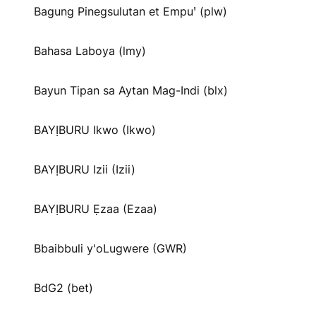
Bagung Pinegsulutan et Empuꞌ (plw)
Bahasa Laboya (lmy)
Bayun Tipan sa Aytan Mag-Indi (blx)
BAYỊBURU Ikwo (Ikwo)
BAYỊBURU Izii (Izii)
BAYỊBURU Ẹzaa (Ezaa)
Bbaibbuli y'oLugwere (GWR)
BdG2 (bet)