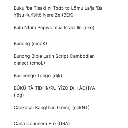
Buku ꞌba Tisaki ni Tɔdɔ to Lömu Laꞌja ꞌBa
Yësu Kurïsïtö Ŋere Ze (BEK)
Bulu Ntam Pɔpwɛ mʋ́a Israel Ɩlʋ (nko)
Bunong (cmoK)
Bunong Bible Latin Script Cambodian
dialect (cmoL)
Businenge Tongo (djk)
BÚKÙ TÀ TƗ́DHƗ́//RU YÌZO DHƗ ÀDHYA
(log)
Caekäcai Kangthae (Lemi) (cekNT)
Cana Coaunera Ere (URA)