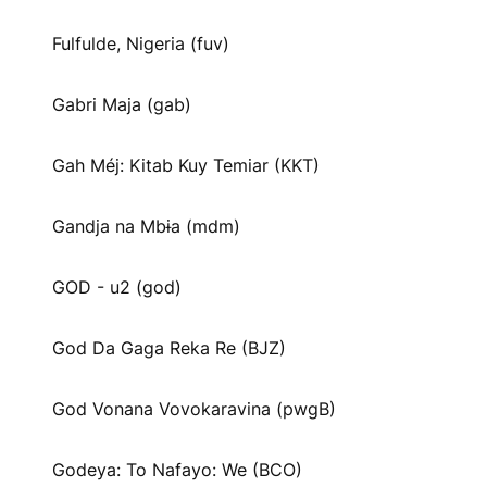
Fulfulde, Nigeria (fuv)
Gabri Maja (gab)
Gah Méj: Kitab Kuy Temiar (KKT)
Gandja na Mbɨa (mdm)
GOD - u2 (god)
God Da Gaga Reka Re (BJZ)
God Vonana Vovokaravina (pwgB)
Godeya: To Nafayo: We (BCO)