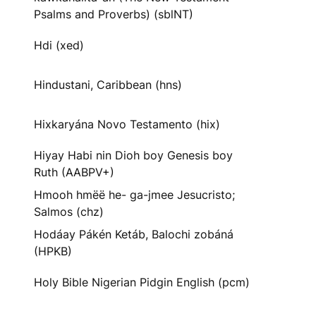
Psalms and Proverbs) (sblNT)
Hdi (xed)
Hindustani, Caribbean (hns)
Hixkaryána Novo Testamento (hix)
Hiyay Habi nin Dioh boy Genesis boy
Ruth (AABPV+)
Hmooh hmëë he- ga-jmee Jesucristo;
Salmos (chz)
Hodáay Pákén Ketáb, Balochi zobáná
(HPKB)
Holy Bible Nigerian Pidgin English (pcm)