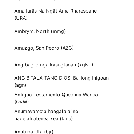
Ama Iaräs Na Ngät Ama Rharesbane
(URA)
Ambrym, North (mmg)
Amuzgo, San Pedro (AZG)
Ang bag-o nga kasugtanan (krjNT)
ANG BITALA TANG DIOS: Ba-long Inigoan
(agn)
Antiguo Testamento Quechua Wanca
(QVW)
Anumayamoʼa haegafa alino
hagelafilatenea kea (kmu)
Anutuna Ufa (bjr)