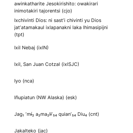
awinkatharite Jesokirishito: owakirari
inimotakiri tajorentsi (cjo)
Ixchivinti Dios: ni sastʼi chivinti yu Dios
jatʼatamakaul ixlapanakni laka lhimasipijni
(tpt)
Ixil Nebaj (ixlN)
Ixil, San Juan Cotzal (ixlSJC)
Iyo (nca)
Iñupiatun (NW Alaska) (esk)
Jag₁ ʼmɨ́₂ a₂ma₂lɨʼ₅₄ quianʼ₅₄ Diu₄ (cnt)
Jakalteko (jac)