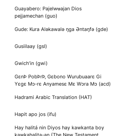
Guayabero: Pajelwʉajan Dios
pejjamechan (guo)
Gude: Kura Aləkawalə ŋga Əntaŋfə (gde)
Gusiilaay (gsl)
Gwich'in (gwi)
GɛnÞ PobÞrÞ, Gɛbono Wurubuaarɛ Gi
Yɛgɛ Mɔ-rɛ Anyamesɛ Mɛ Wɔra Mɔ (acd)
Hadrami Arabic Translation (HAT)
Hapit apo jos (ifu)
Hay halitá nin Diyos hay kawkanta boy
kawkahalita-an (The New Testament