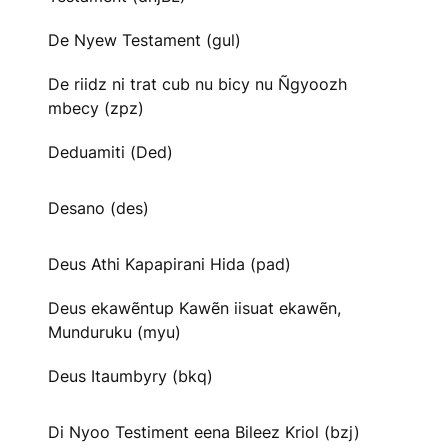
De Nyew Testament (gul)
De riidz ni trat cub nu bicy nu Ñgyoozh
mbecy (zpz)
Deduamiti (Ded)
Desano (des)
Deus Athi Kapapirani Hida (pad)
Deus ekawẽntup Kawẽn iisuat ekawẽn,
Munduruku (myu)
Deus Itaumbyry (bkq)
Di Nyoo Testiment eena Bileez Kriol (bzj)