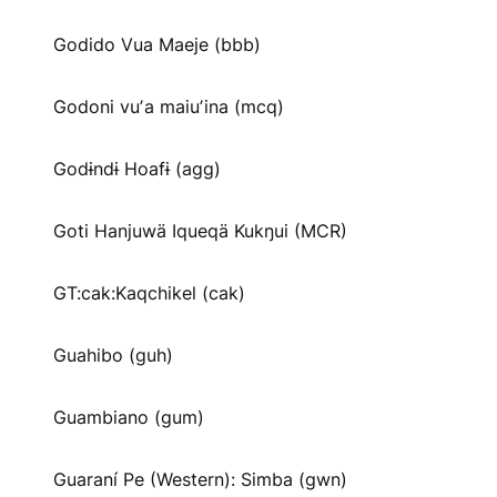
Godido Vua Maeje (bbb)
Godoni vuʼa maiuʼina (mcq)
Godɨndɨ Hoafɨ (agg)
Goti Hanjuwä Iqueqä Kukŋui (MCR)
GT:cak:Kaqchikel (cak)
Guahibo (guh)
Guambiano (gum)
Guaraní Pe (Western): Simba (gwn)