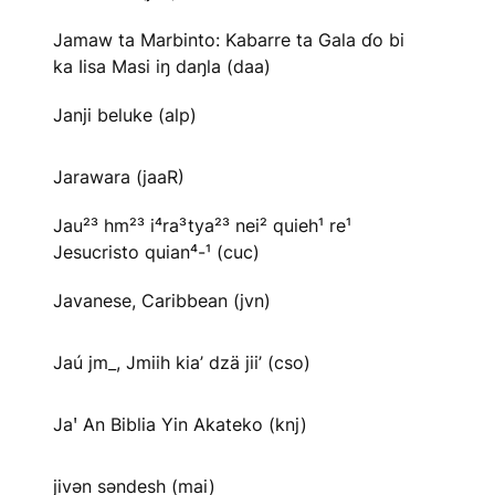
Jamaw ta Marbinto: Kabarre ta Gala ɗo bi
ka Iisa Masi iŋ daŋla (daa)
Janji beluke (alp)
Jarawara (jaaR)
Jau²³ hm²³ i⁴ra³tya²³ nei² quieh¹ re¹
Jesucristo quian⁴-¹ (cuc)
Javanese, Caribbean (jvn)
Jaú jm_, Jmiih kia’ dzä jii’ (cso)
Jaꞌ An Biblia Yin Akateko (knj)
jivən səndesh (mai)