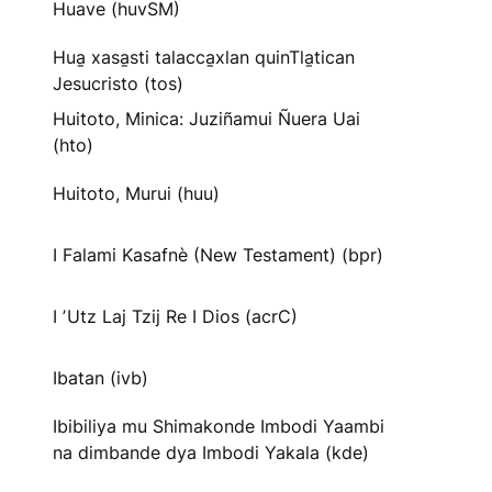
Huave (huvSM)
Hua̱ xasa̱sti talacca̱xlan quinTla̱tican
Jesucristo (tos)
Huitoto, Minica: Juziñamui Ñuera Uai
(hto)
Huitoto, Murui (huu)
I Falami Kasafnè (New Testament) (bpr)
I ʼUtz Laj Tzij Re I Dios (acrC)
Ibatan (ivb)
Ibibiliya mu Shimakonde Imbodi Yaambi
na dimbande dya Imbodi Yakala (kde)