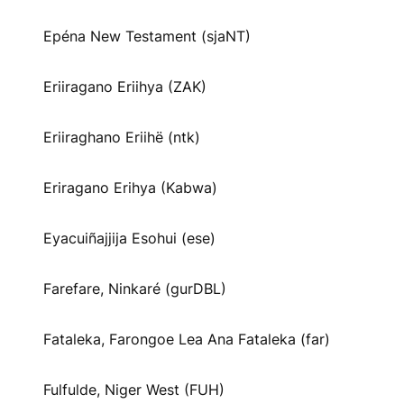
Epéna New Testament (sjaNT)
Eriiragano Eriihya (ZAK)
Eriiraghano Eriihë (ntk)
Eriragano Erihya (Kabwa)
Eyacuiñajjija Esohui (ese)
Farefare, Ninkaré (gurDBL)
Fataleka, Farongoe Lea Ana Fataleka (far)
Fulfulde, Niger West (FUH)