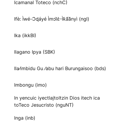
Icamanal Toteco (nchC)
Ifè: Ìwé-Ɔ̀ɖáyé Ìmↄl̀ɛ̀-Ìk̀ã́ã̀nyì (ngl)
Ika (ikkBI)
Ilagano Ipya (SBK)
Ila⁄imbidu Gu ⁄abu hari Burungaisoo (bds)
Imbongu (imo)
In yencuic iyectlajtoltzin Dios itech ica
toTeco Jesucristo (nguNT)
Inga (inb)