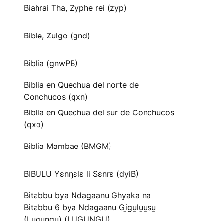
Biahrai Tha, Zyphe rei (zyp)
Bible, Zulgo (gnd)
Biblia (gnwPB)
Biblia en Quechua del norte de
Conchucos (qxn)
Biblia en Quechua del sur de Conchucos
(qxo)
Biblia Mambae (BMGM)
BIBULU Yɛnŋɛlɛ li Sɛnrɛ (dyiB)
Bitabbu bya Ndagaanu Ghyaka na
Bitabbu 6 bya Ndagaanu Gi̱gu̱lu̱u̱su̱
(Lugungu) (LUGUNGU)