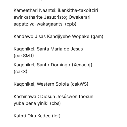
Kameethari Ñaantsi: ikenkitha-takoitziri
awinkatharite Jesucristo; Owakerari
aapatziya-wakagaantsi (cpb)
Kandawo Jisas Kandjiyebe Wopake (gam)
Kaqchikel, Santa Maria de Jesus
(cakSMJ)
Kaqchikel, Santo Domingo (Xenacoj)
(cakX)
Kaqchikel, Western Solola (cakWS)
Kashinawa : Diosun Jesúswen taexun
yuba bena yiniki (cbs)
Katɔti Ɔku Kedee (lef)