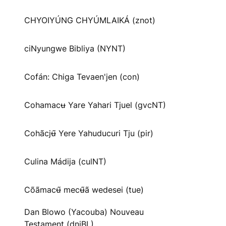
CHYOIYÚNG CHYÚMLAIKÁ (znot)
ciNyungwe Bibliya (NYNT)
Cofán: Chiga Tevaen'jen (con)
Cohamacʉ Yare Yahari Tjuel (gvcNT)
Cohãcjʉ̃ Yere Yahuducuri Tju (pir)
Culina Mádija (culNT)
Cõãmacʉ̃ mecʉ̃ã wedesei (tue)
Dan Blowo (Yacouba) Nouveau
Testament (dnjBL)