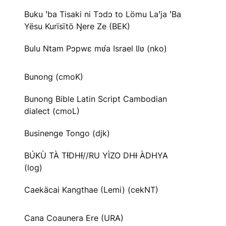
Buku ꞌba Tisaki ni Tɔdɔ to Lömu Laꞌja ꞌBa
Yësu Kurïsïtö Ŋere Ze (BEK)
Bulu Ntam Pɔpwɛ mʋ́a Israel Ɩlʋ (nko)
Bunong (cmoK)
Bunong Bible Latin Script Cambodian
dialect (cmoL)
Businenge Tongo (djk)
BÚKÙ TÀ TƗ́DHƗ́//RU YÌZO DHƗ ÀDHYA
(log)
Caekäcai Kangthae (Lemi) (cekNT)
Cana Coaunera Ere (URA)