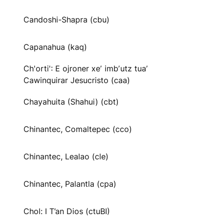
Candoshi-Shapra (cbu)
Capanahua (kaq)
Ch'orti': E ojroner xeʼ imbʼutz tuaʼ
Cawinquirar Jesucristo (caa)
Chayahuita (Shahui) (cbt)
Chinantec, Comaltepec (cco)
Chinantec, Lealao (cle)
Chinantec, Palantla (cpa)
Chol: I T’an Dios (ctuBI)