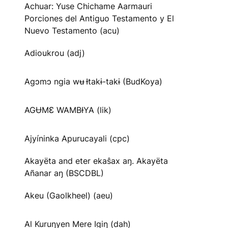
Achuar: Yuse Chichame Aarmauri
Porciones del Antiguo Testamento y El
Nuevo Testamento (acu)
Adioukrou (adj)
Agɔmɔ ngia wʉ Ɨtakɨ-takɨ (BudKoya)
AGɄMƐ WAMBƗYA (lik)
Ajyíninka Apurucayali (cpc)
Akayëta and eter ekaŝax aŋ. Akayëta
Añanar aŋ (BSCDBL)
Akeu (Gaolkheel) (aeu)
Al Kuruŋyen Mere Igiŋ (dah)