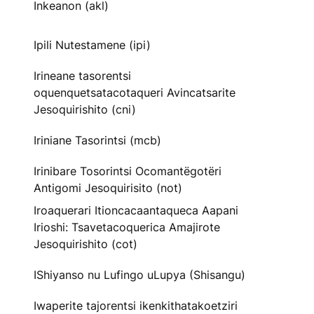
Inkeanon (akl)
Ipili Nutestamene (ipi)
Irineane tasorentsi
oquenquetsatacotaqueri Avincatsarite
Jesoquirishito (cni)
Iriniane Tasorintsi (mcb)
Irinibare Tosorintsi Ocomantëgotëri
Antigomi Jesoquirisito (not)
Iroaquerari Itioncacaantaqueca Aapani
Irioshi: Tsavetacoquerica Amajirote
Jesoquirishito (cot)
IShiyanso nu Lufingo uLupya (Shisangu)
Iwaperite tajorentsi ikenkithatakoetziri