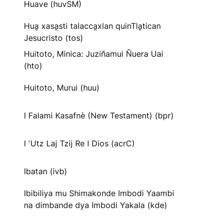
Huave (huvSM)
Hua̱ xasa̱sti talacca̱xlan quinTla̱tican
Jesucristo (tos)
Huitoto, Minica: Juziñamui Ñuera Uai
(hto)
Huitoto, Murui (huu)
I Falami Kasafnè (New Testament) (bpr)
I ʼUtz Laj Tzij Re I Dios (acrC)
Ibatan (ivb)
Ibibiliya mu Shimakonde Imbodi Yaambi
na dimbande dya Imbodi Yakala (kde)