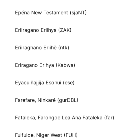
Epéna New Testament (sjaNT)
Eriiragano Eriihya (ZAK)
Eriiraghano Eriihë (ntk)
Eriragano Erihya (Kabwa)
Eyacuiñajjija Esohui (ese)
Farefare, Ninkaré (gurDBL)
Fataleka, Farongoe Lea Ana Fataleka (far)
Fulfulde, Niger West (FUH)