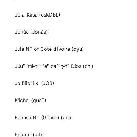
Jola-Kasa (cskDBL)
Jonáa (Jonáa)
Jula NT of Côte d’Ivoire (dyu)
Júu² 'mɨɨn³² 'e³ ca²³ŋɨń² Dios (cnl)
Jɔ Biibili ki (JOB)
K'iche' (qucT)
Kaansa NT (Ghana) (gna)
Kaapor (urb)