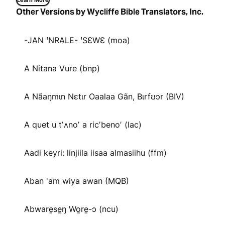
Learn More
Other Versions by Wycliffe Bible Translators, Inc.
-JAN ꞌNRALE- ꞌSƐWƐ (moa)
A Nitana Vure (bnp)
A Nãaŋmɩn Nɛtɩr Oaalaa Gãn, Bɩrfʊɔr (BIV)
A quet u tʼʌnoʼ a ricʼbenoʼ (lac)
Aadi keyri: linjiila iisaa almasiihu (ffm)
Aban 'am wiya awan (MQB)
Abware̱se̱ŋ Wo̱re̱-ɔ (ncu)