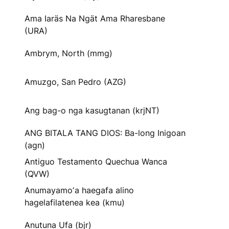
Ama Iaräs Na Ngät Ama Rharesbane
(URA)
Ambrym, North (mmg)
Amuzgo, San Pedro (AZG)
Ang bag-o nga kasugtanan (krjNT)
ANG BITALA TANG DIOS: Ba-long Inigoan
(agn)
Antiguo Testamento Quechua Wanca
(QVW)
Anumayamoʼa haegafa alino
hagelafilatenea kea (kmu)
Anutuna Ufa (bjr)