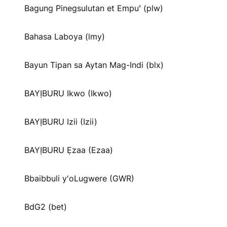
Bagung Pinegsulutan et Empuꞌ (plw)
Bahasa Laboya (lmy)
Bayun Tipan sa Aytan Mag-Indi (blx)
BAYỊBURU Ikwo (Ikwo)
BAYỊBURU Izii (Izii)
BAYỊBURU Ẹzaa (Ezaa)
Bbaibbuli y'oLugwere (GWR)
BdG2 (bet)