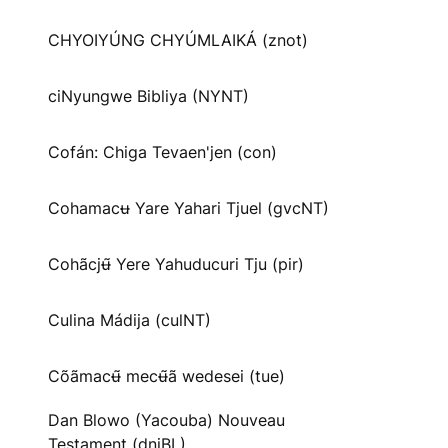
CHYOIYÚNG CHYÚMLAIKÁ (znot)
ciNyungwe Bibliya (NYNT)
Cofán: Chiga Tevaen'jen (con)
Cohamacʉ Yare Yahari Tjuel (gvcNT)
Cohãcjʉ̃ Yere Yahuducuri Tju (pir)
Culina Mádija (culNT)
Cõãmacʉ̃ mecʉ̃ã wedesei (tue)
Dan Blowo (Yacouba) Nouveau
Testament (dnjBL)