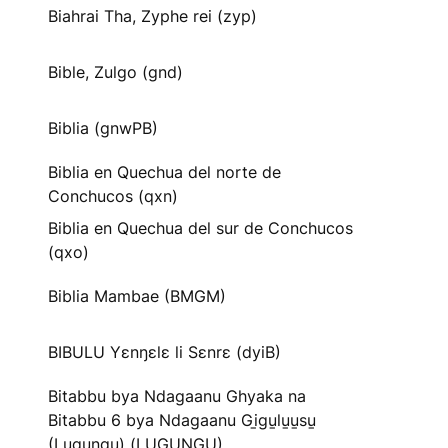
Biahrai Tha, Zyphe rei (zyp)
Bible, Zulgo (gnd)
Biblia (gnwPB)
Biblia en Quechua del norte de
Conchucos (qxn)
Biblia en Quechua del sur de Conchucos
(qxo)
Biblia Mambae (BMGM)
BIBULU Yɛnŋɛlɛ li Sɛnrɛ (dyiB)
Bitabbu bya Ndagaanu Ghyaka na
Bitabbu 6 bya Ndagaanu Gi̱gu̱lu̱u̱su̱
(Lugungu) (LUGUNGU)