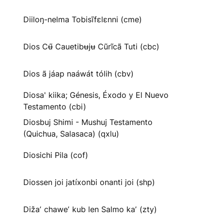
Diiloŋ-nelma Tobisĩfɛlɛnni (cme)
Dios Cʉ̃ Cauetibʉjʉ Cũrĩcã Tuti (cbc)
Dios ã jáap naáwát tólih (cbv)
Diosa' kiika; Génesis, Éxodo y El Nuevo
Testamento (cbi)
Diosbuj Shimi - Mushuj Testamento
(Quichua, Salasaca) (qxlu)
Diosichi Pila (cof)
Diossen joi jatíxonbi onanti joi (shp)
Dižaʼ chaweʼ kub len Salmo kaʼ (zty)