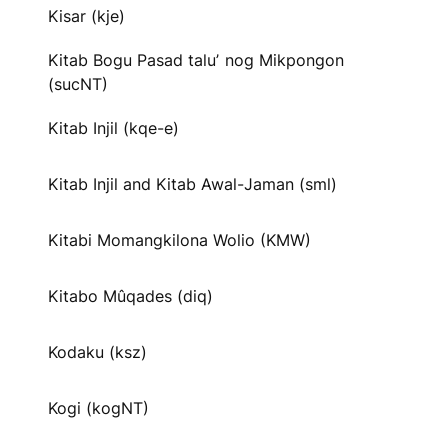
Kisar (kje)
Kitab Bogu Pasad taluʼ nog Mikpongon
(sucNT)
Kitab Injil (kqe-e)
Kitab Injil and Kitab Awal-Jaman (sml)
Kitabi Momangkilona Wolio (KMW)
Kitabo Mûqades (diq)
Kodaku (ksz)
Kogi (kogNT)