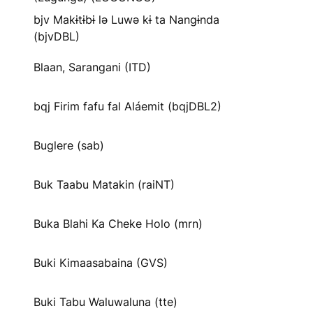
bjv Makɨtɨbɨ lə Luwə kɨ ta Nangɨnda
(bjvDBL)
Blaan, Sarangani (ITD)
bqj Firim fafu fal Aláemit (bqjDBL2)
Buglere (sab)
Buk Taabu Matakin (raiNT)
Buka Blahi Ka Cheke Holo (mrn)
Buki Kimaasabaina (GVS)
Buki Tabu Waluwaluna (tte)