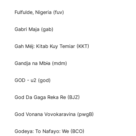
Fulfulde, Nigeria (fuv)
Gabri Maja (gab)
Gah Méj: Kitab Kuy Temiar (KKT)
Gandja na Mbɨa (mdm)
GOD - u2 (god)
God Da Gaga Reka Re (BJZ)
God Vonana Vovokaravina (pwgB)
Godeya: To Nafayo: We (BCO)