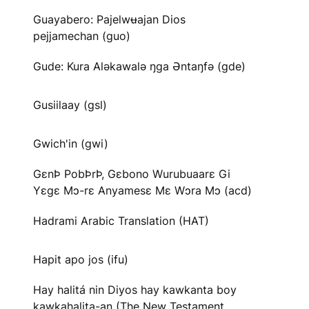
Guayabero: Pajelwʉajan Dios
pejjamechan (guo)
Gude: Kura Aləkawalə ŋga Əntaŋfə (gde)
Gusiilaay (gsl)
Gwich'in (gwi)
GɛnÞ PobÞrÞ, Gɛbono Wurubuaarɛ Gi
Yɛgɛ Mɔ-rɛ Anyamesɛ Mɛ Wɔra Mɔ (acd)
Hadrami Arabic Translation (HAT)
Hapit apo jos (ifu)
Hay halitá nin Diyos hay kawkanta boy
kawkahalita-an (The New Testament