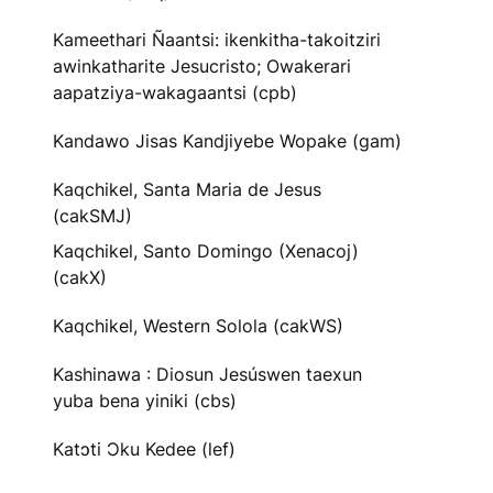
Kameethari Ñaantsi: ikenkitha-takoitziri
awinkatharite Jesucristo; Owakerari
aapatziya-wakagaantsi (cpb)
Kandawo Jisas Kandjiyebe Wopake (gam)
Kaqchikel, Santa Maria de Jesus
(cakSMJ)
Kaqchikel, Santo Domingo (Xenacoj)
(cakX)
Kaqchikel, Western Solola (cakWS)
Kashinawa : Diosun Jesúswen taexun
yuba bena yiniki (cbs)
Katɔti Ɔku Kedee (lef)