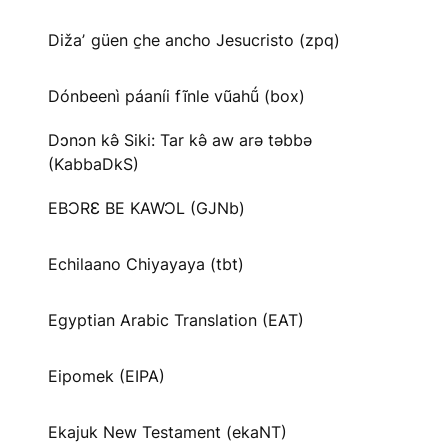
Dižaʼ güen c̱he ancho Jesucristo (zpq)
Dónbeenì páaníi fĩnle vũahṹ (box)
Dɔnɔn kə̂ Siki: Tar kə̂ aw arə təbbə
(KabbaDkS)
EBƆRƐ BE KAWƆL (GJNb)
Echilaano Chiyayaya (tbt)
Egyptian Arabic Translation (EAT)
Eipomek (EIPA)
Ekajuk New Testament (ekaNT)