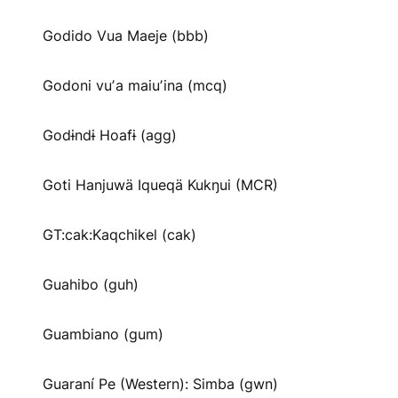
Godido Vua Maeje (bbb)
Godoni vuʼa maiuʼina (mcq)
Godɨndɨ Hoafɨ (agg)
Goti Hanjuwä Iqueqä Kukŋui (MCR)
GT:cak:Kaqchikel (cak)
Guahibo (guh)
Guambiano (gum)
Guaraní Pe (Western): Simba (gwn)