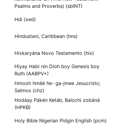
Psalms and Proverbs) (sblNT)
Hdi (xed)
Hindustani, Caribbean (hns)
Hixkaryána Novo Testamento (hix)
Hiyay Habi nin Dioh boy Genesis boy
Ruth (AABPV+)
Hmooh hmëë he- ga-jmee Jesucristo;
Salmos (chz)
Hodáay Pákén Ketáb, Balochi zobáná
(HPKB)
Holy Bible Nigerian Pidgin English (pcm)