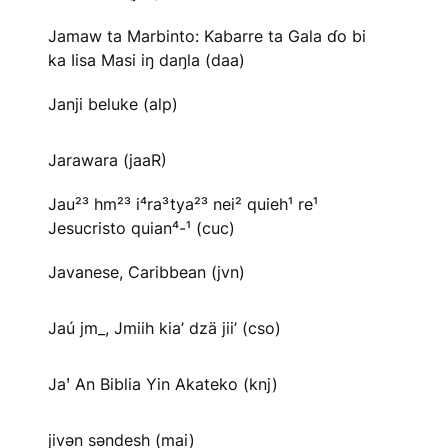
Jamaw ta Marbinto: Kabarre ta Gala ɗo bi
ka Iisa Masi iŋ daŋla (daa)
Janji beluke (alp)
Jarawara (jaaR)
Jau²³ hm²³ i⁴ra³tya²³ nei² quieh¹ re¹
Jesucristo quian⁴-¹ (cuc)
Javanese, Caribbean (jvn)
Jaú jm_, Jmiih kia’ dzä jii’ (cso)
Jaꞌ An Biblia Yin Akateko (knj)
jivən səndesh (mai)