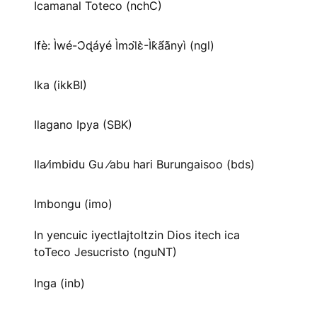
Icamanal Toteco (nchC)
Ifè: Ìwé-Ɔ̀ɖáyé Ìmↄl̀ɛ̀-Ìk̀ã́ã̀nyì (ngl)
Ika (ikkBI)
Ilagano Ipya (SBK)
Ila⁄imbidu Gu ⁄abu hari Burungaisoo (bds)
Imbongu (imo)
In yencuic iyectlajtoltzin Dios itech ica
toTeco Jesucristo (nguNT)
Inga (inb)