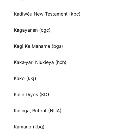
Kadiwéu New Testament (kbc)
Kagayanen (cgc)
Kagi Ka Manama (bgs)
Kakaɨyari Niukieya (hch)
Kako (kkj)
Kalin Diyos (KD)
Kalinga, Butbut (NUA)
Kamano (kbq)