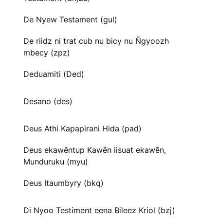
De Nyew Testament (gul)
De riidz ni trat cub nu bicy nu Ñgyoozh
mbecy (zpz)
Deduamiti (Ded)
Desano (des)
Deus Athi Kapapirani Hida (pad)
Deus ekawẽntup Kawẽn iisuat ekawẽn,
Munduruku (myu)
Deus Itaumbyry (bkq)
Di Nyoo Testiment eena Bileez Kriol (bzj)