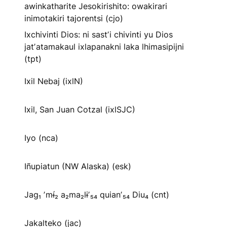
awinkatharite Jesokirishito: owakirari
inimotakiri tajorentsi (cjo)
Ixchivinti Dios: ni sastʼi chivinti yu Dios
jatʼatamakaul ixlapanakni laka lhimasipijni
(tpt)
Ixil Nebaj (ixlN)
Ixil, San Juan Cotzal (ixlSJC)
Iyo (nca)
Iñupiatun (NW Alaska) (esk)
Jag₁ ʼmɨ́₂ a₂ma₂lɨʼ₅₄ quianʼ₅₄ Diu₄ (cnt)
Jakalteko (jac)