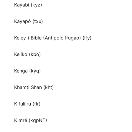
Kayabí (kyz)
Kayapó (txu)
Keley-i Bible (Antipolo Ifugao) (ify)
Keliko (kbo)
Kenga (kyq)
Khamti Shan (kht)
Kifuliiru (flr)
Kimré (kqpNT)