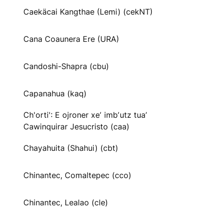
Caekäcai Kangthae (Lemi) (cekNT)
Cana Coaunera Ere (URA)
Candoshi-Shapra (cbu)
Capanahua (kaq)
Ch'orti': E ojroner xeʼ imbʼutz tuaʼ
Cawinquirar Jesucristo (caa)
Chayahuita (Shahui) (cbt)
Chinantec, Comaltepec (cco)
Chinantec, Lealao (cle)