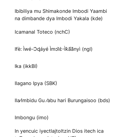
Ibibiliya mu Shimakonde Imbodi Yaambi
na dimbande dya Imbodi Yakala (kde)
Icamanal Toteco (nchC)
Ifè: Ìwé-Ɔ̀ɖáyé Ìmↄl̀ɛ̀-Ìk̀ã́ã̀nyì (ngl)
Ika (ikkBI)
Ilagano Ipya (SBK)
Ila⁄imbidu Gu ⁄abu hari Burungaisoo (bds)
Imbongu (imo)
In yencuic iyectlajtoltzin Dios itech ica