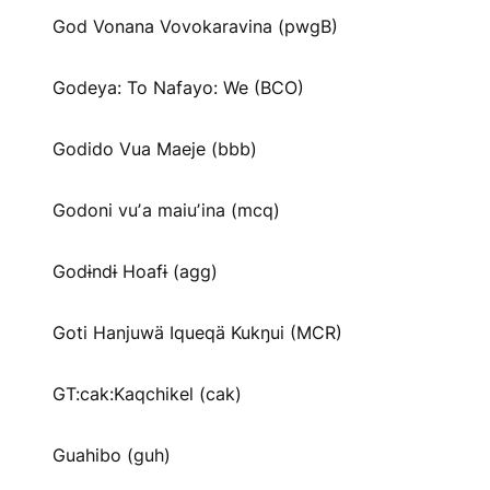
God Vonana Vovokaravina (pwgB)
Godeya: To Nafayo: We (BCO)
Godido Vua Maeje (bbb)
Godoni vuʼa maiuʼina (mcq)
Godɨndɨ Hoafɨ (agg)
Goti Hanjuwä Iqueqä Kukŋui (MCR)
GT:cak:Kaqchikel (cak)
Guahibo (guh)