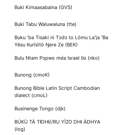
Buki Kimaasabaina (GVS)
Buki Tabu Waluwaluna (tte)
Buku ꞌba Tisaki ni Tɔdɔ to Lömu Laꞌja ꞌBa
Yësu Kurïsïtö Ŋere Ze (BEK)
Bulu Ntam Pɔpwɛ mʋ́a Israel Ɩlʋ (nko)
Bunong (cmoK)
Bunong Bible Latin Script Cambodian
dialect (cmoL)
Businenge Tongo (djk)
BÚKÙ TÀ TƗ́DHƗ́//RU YÌZO DHƗ ÀDHYA
(log)