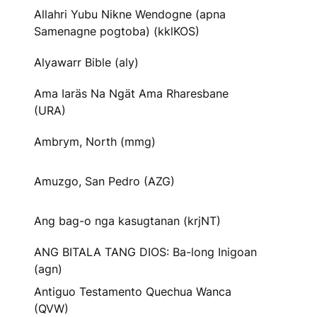
Allahri Yubu Nikne Wendogne (apna
Samenagne pogtoba) (kklKOS)
Alyawarr Bible (aly)
Ama Iaräs Na Ngät Ama Rharesbane
(URA)
Ambrym, North (mmg)
Amuzgo, San Pedro (AZG)
Ang bag-o nga kasugtanan (krjNT)
ANG BITALA TANG DIOS: Ba-long Inigoan
(agn)
Antiguo Testamento Quechua Wanca
(QVW)