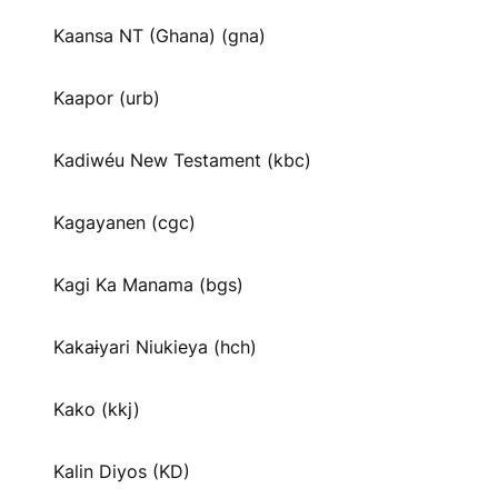
Kaansa NT (Ghana) (gna)
Kaapor (urb)
Kadiwéu New Testament (kbc)
Kagayanen (cgc)
Kagi Ka Manama (bgs)
Kakaɨyari Niukieya (hch)
Kako (kkj)
Kalin Diyos (KD)