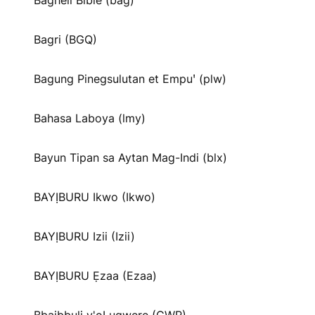
Bagheli Bible (bag)
Bagri (BGQ)
Bagung Pinegsulutan et Empuꞌ (plw)
Bahasa Laboya (lmy)
Bayun Tipan sa Aytan Mag-Indi (blx)
BAYỊBURU Ikwo (Ikwo)
BAYỊBURU Izii (Izii)
BAYỊBURU Ẹzaa (Ezaa)