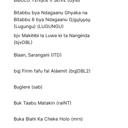
BIBULU Yɛnŋɛlɛ li Sɛnrɛ (dyiB)
Bitabbu bya Ndagaanu Ghyaka na
Bitabbu 6 bya Ndagaanu Gi̱gu̱lu̱u̱su̱
(Lugungu) (LUGUNGU)
bjv Makɨtɨbɨ lə Luwə kɨ ta Nangɨnda
(bjvDBL)
Blaan, Sarangani (ITD)
bqj Firim fafu fal Aláemit (bqjDBL2)
Buglere (sab)
Buk Taabu Matakin (raiNT)
Buka Blahi Ka Cheke Holo (mrn)