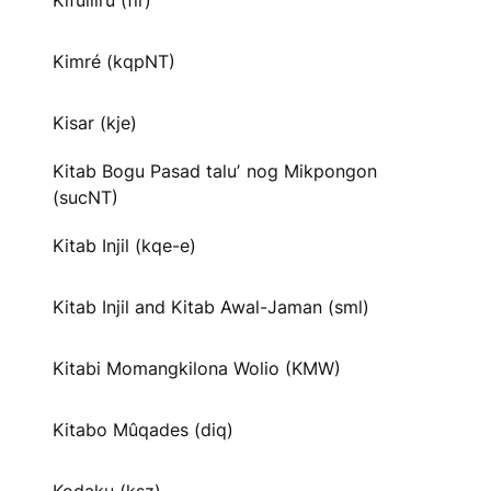
Kifuliiru (flr)
Kimré (kqpNT)
Kisar (kje)
Kitab Bogu Pasad taluʼ nog Mikpongon
(sucNT)
Kitab Injil (kqe-e)
Kitab Injil and Kitab Awal-Jaman (sml)
Kitabi Momangkilona Wolio (KMW)
Kitabo Mûqades (diq)