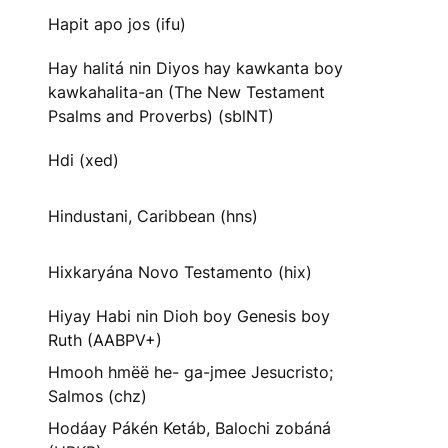
Hapit apo jos (ifu)
Hay halitá nin Diyos hay kawkanta boy
kawkahalita-an (The New Testament
Psalms and Proverbs) (sblNT)
Hdi (xed)
Hindustani, Caribbean (hns)
Hixkaryána Novo Testamento (hix)
Hiyay Habi nin Dioh boy Genesis boy
Ruth (AABPV+)
Hmooh hmëë he- ga-jmee Jesucristo;
Salmos (chz)
Hodáay Pákén Ketáb, Balochi zobáná