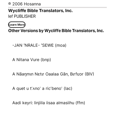
℗ 2006 Hosanna
Wycliffe Bible Translators, Inc.
lef PUBLISHER
Learn More
Other Versions by Wycliffe Bible Translators, Inc.
-JAN ꞌNRALE- ꞌSƐWƐ (moa)
A Nitana Vure (bnp)
A Nãaŋmɩn Nɛtɩr Oaalaa Gãn, Bɩrfʊɔr (BIV)
A quet u tʼʌnoʼ a ricʼbenoʼ (lac)
Aadi keyri: linjiila iisaa almasiihu (ffm)