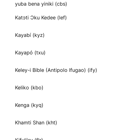
yuba bena yiniki (cbs)
Katɔti Ɔku Kedee (lef)
Kayabí (kyz)
Kayapó (txu)
Keley-i Bible (Antipolo Ifugao) (ify)
Keliko (kbo)
Kenga (kyq)
Khamti Shan (kht)