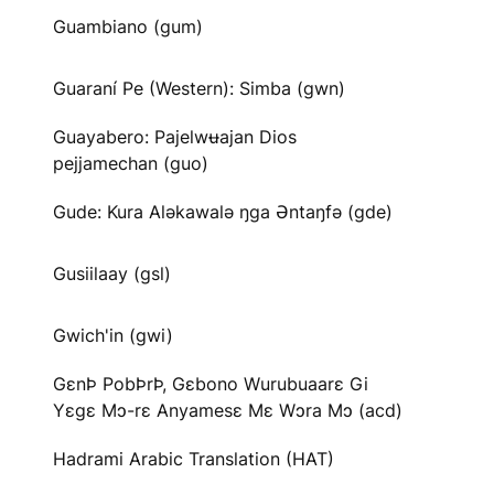
Guambiano (gum)
Guaraní Pe (Western): Simba (gwn)
Guayabero: Pajelwʉajan Dios
pejjamechan (guo)
Gude: Kura Aləkawalə ŋga Əntaŋfə (gde)
Gusiilaay (gsl)
Gwich'in (gwi)
GɛnÞ PobÞrÞ, Gɛbono Wurubuaarɛ Gi
Yɛgɛ Mɔ-rɛ Anyamesɛ Mɛ Wɔra Mɔ (acd)
Hadrami Arabic Translation (HAT)