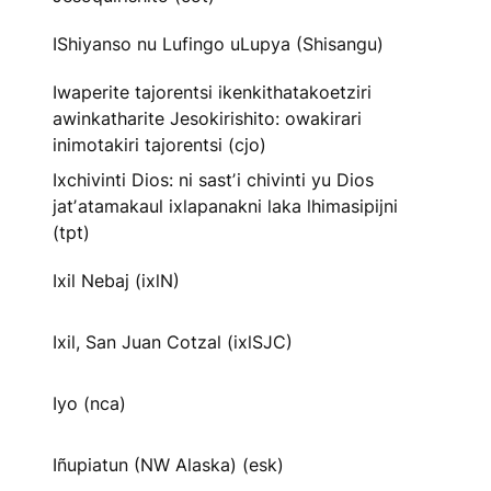
IShiyanso nu Lufingo uLupya (Shisangu)
Iwaperite tajorentsi ikenkithatakoetziri
awinkatharite Jesokirishito: owakirari
inimotakiri tajorentsi (cjo)
Ixchivinti Dios: ni sastʼi chivinti yu Dios
jatʼatamakaul ixlapanakni laka lhimasipijni
(tpt)
Ixil Nebaj (ixlN)
Ixil, San Juan Cotzal (ixlSJC)
Iyo (nca)
Iñupiatun (NW Alaska) (esk)