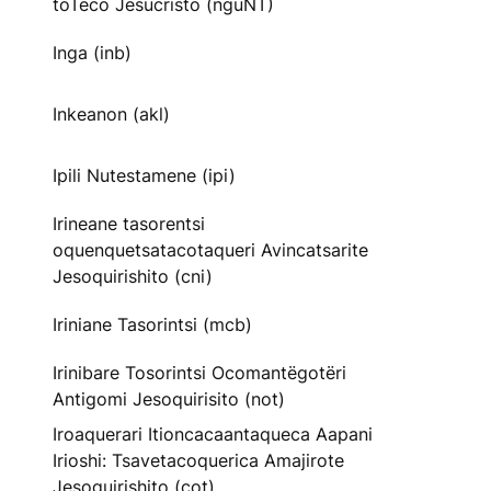
toTeco Jesucristo (nguNT)
Inga (inb)
Inkeanon (akl)
Ipili Nutestamene (ipi)
Irineane tasorentsi
oquenquetsatacotaqueri Avincatsarite
Jesoquirishito (cni)
Iriniane Tasorintsi (mcb)
Irinibare Tosorintsi Ocomantëgotëri
Antigomi Jesoquirisito (not)
Iroaquerari Itioncacaantaqueca Aapani
Irioshi: Tsavetacoquerica Amajirote
Jesoquirishito (cot)