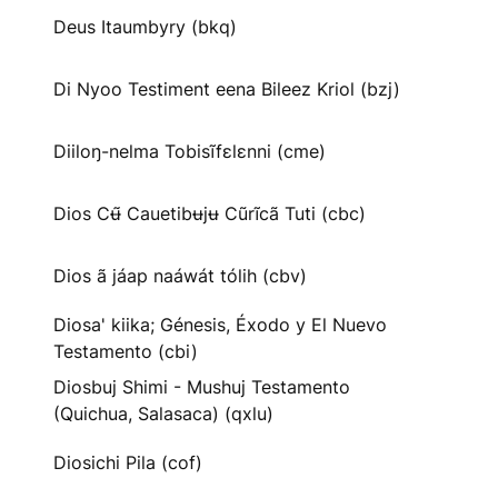
Deus Itaumbyry (bkq)
Di Nyoo Testiment eena Bileez Kriol (bzj)
Diiloŋ-nelma Tobisĩfɛlɛnni (cme)
Dios Cʉ̃ Cauetibʉjʉ Cũrĩcã Tuti (cbc)
Dios ã jáap naáwát tólih (cbv)
Diosa' kiika; Génesis, Éxodo y El Nuevo
Testamento (cbi)
Diosbuj Shimi - Mushuj Testamento
(Quichua, Salasaca) (qxlu)
Diosichi Pila (cof)