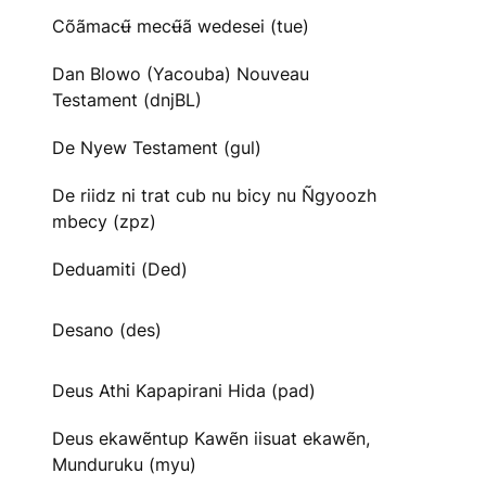
Cõãmacʉ̃ mecʉ̃ã wedesei (tue)
Dan Blowo (Yacouba) Nouveau
Testament (dnjBL)
De Nyew Testament (gul)
De riidz ni trat cub nu bicy nu Ñgyoozh
mbecy (zpz)
Deduamiti (Ded)
Desano (des)
Deus Athi Kapapirani Hida (pad)
Deus ekawẽntup Kawẽn iisuat ekawẽn,
Munduruku (myu)