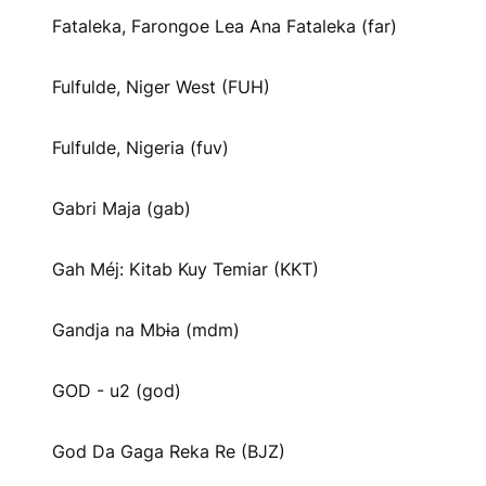
Fataleka, Farongoe Lea Ana Fataleka (far)
Fulfulde, Niger West (FUH)
Fulfulde, Nigeria (fuv)
Gabri Maja (gab)
Gah Méj: Kitab Kuy Temiar (KKT)
Gandja na Mbɨa (mdm)
GOD - u2 (god)
God Da Gaga Reka Re (BJZ)