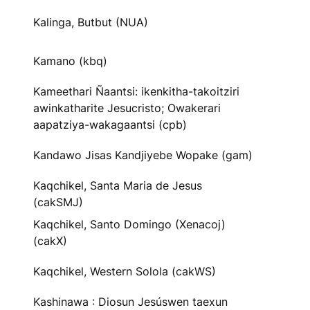
Kalinga, Butbut (NUA)
Kamano (kbq)
Kameethari Ñaantsi: ikenkitha-takoitziri
awinkatharite Jesucristo; Owakerari
aapatziya-wakagaantsi (cpb)
Kandawo Jisas Kandjiyebe Wopake (gam)
Kaqchikel, Santa Maria de Jesus
(cakSMJ)
Kaqchikel, Santo Domingo (Xenacoj)
(cakX)
Kaqchikel, Western Solola (cakWS)
Kashinawa : Diosun Jesúswen taexun