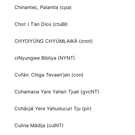
Chinantec, Palantla (cpa)
Chol: I T’an Dios (ctuBI)
CHYOIYÚNG CHYÚMLAIKÁ (znot)
ciNyungwe Bibliya (NYNT)
Cofán: Chiga Tevaen'jen (con)
Cohamacʉ Yare Yahari Tjuel (gvcNT)
Cohãcjʉ̃ Yere Yahuducuri Tju (pir)
Culina Mádija (culNT)