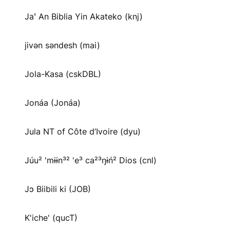
Jaꞌ An Biblia Yin Akateko (knj)
jivən səndesh (mai)
Jola-Kasa (cskDBL)
Jonáa (Jonáa)
Jula NT of Côte d’Ivoire (dyu)
Júu² 'mɨɨn³² 'e³ ca²³ŋɨń² Dios (cnl)
Jɔ Biibili ki (JOB)
K'iche' (qucT)