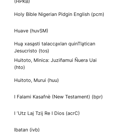
(HPKB)
Holy Bible Nigerian Pidgin English (pcm)
Huave (huvSM)
Hua̱ xasa̱sti talacca̱xlan quinTla̱tican
Jesucristo (tos)
Huitoto, Minica: Juziñamui Ñuera Uai
(hto)
Huitoto, Murui (huu)
I Falami Kasafnè (New Testament) (bpr)
I ʼUtz Laj Tzij Re I Dios (acrC)
Ibatan (ivb)