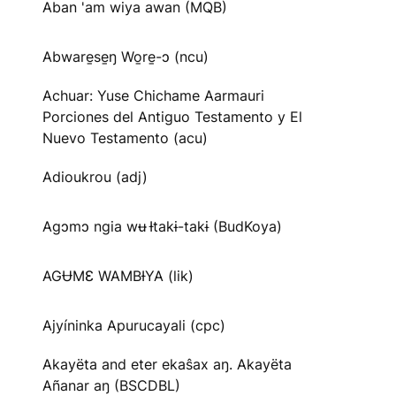
Aban 'am wiya awan (MQB)
Abware̱se̱ŋ Wo̱re̱-ɔ (ncu)
Achuar: Yuse Chichame Aarmauri
Porciones del Antiguo Testamento y El
Nuevo Testamento (acu)
Adioukrou (adj)
Agɔmɔ ngia wʉ Ɨtakɨ-takɨ (BudKoya)
AGɄMƐ WAMBƗYA (lik)
Ajyíninka Apurucayali (cpc)
Akayëta and eter ekaŝax aŋ. Akayëta
Añanar aŋ (BSCDBL)