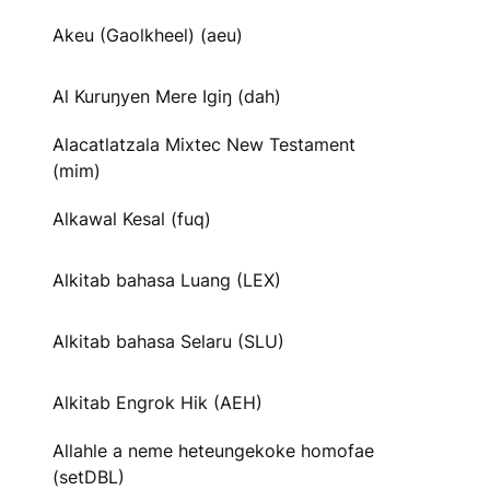
Akeu (Gaolkheel) (aeu)
Al Kuruŋyen Mere Igiŋ (dah)
Alacatlatzala Mixtec New Testament
(mim)
Alkawal Kesal (fuq)
Alkitab bahasa Luang (LEX)
Alkitab bahasa Selaru (SLU)
Alkitab Engrok Hik (AEH)
Allahle a neme heteungekoke homofae
(setDBL)