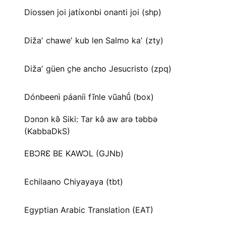
Diossen joi jatíxonbi onanti joi (shp)
Dižaʼ chaweʼ kub len Salmo kaʼ (zty)
Dižaʼ güen c̱he ancho Jesucristo (zpq)
Dónbeenì páaníi fĩnle vũahṹ (box)
Dɔnɔn kə̂ Siki: Tar kə̂ aw arə təbbə
(KabbaDkS)
EBƆRƐ BE KAWƆL (GJNb)
Echilaano Chiyayaya (tbt)
Egyptian Arabic Translation (EAT)