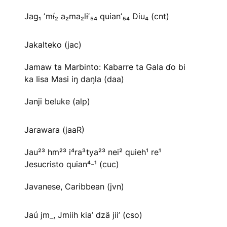
Jag₁ ʼmɨ́₂ a₂ma₂lɨʼ₅₄ quianʼ₅₄ Diu₄ (cnt)
Jakalteko (jac)
Jamaw ta Marbinto: Kabarre ta Gala ɗo bi
ka Iisa Masi iŋ daŋla (daa)
Janji beluke (alp)
Jarawara (jaaR)
Jau²³ hm²³ i⁴ra³tya²³ nei² quieh¹ re¹
Jesucristo quian⁴-¹ (cuc)
Javanese, Caribbean (jvn)
Jaú jm_, Jmiih kia’ dzä jii’ (cso)