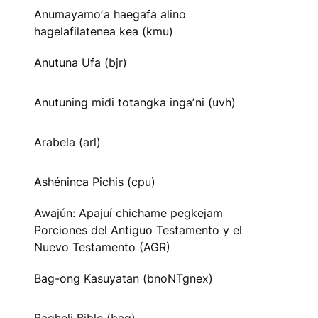
Anumayamoʼa haegafa alino
hagelafilatenea kea (kmu)
Anutuna Ufa (bjr)
Anutuning midi totangka ingaʼni (uvh)
Arabela (arl)
Ashéninca Pichis (cpu)
Awajún: Apajuí chichame pegkejam
Porciones del Antiguo Testamento y el
Nuevo Testamento (AGR)
Bag-ong Kasuyatan (bnoNTgnex)