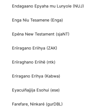
Endagaano Epyaha mu Lunyole (NUJ)
Enga Niu Tesamene (Enga)
Epéna New Testament (sjaNT)
Eriiragano Eriihya (ZAK)
Eriiraghano Eriihë (ntk)
Eriragano Erihya (Kabwa)
Eyacuiñajjija Esohui (ese)
Farefare, Ninkaré (gurDBL)