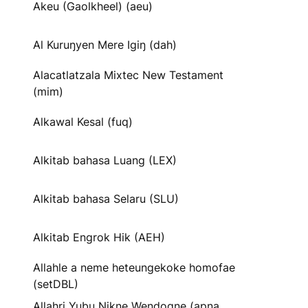
Akeu (Gaolkheel) (aeu)
Al Kuruŋyen Mere Igiŋ (dah)
Alacatlatzala Mixtec New Testament
(mim)
Alkawal Kesal (fuq)
Alkitab bahasa Luang (LEX)
Alkitab bahasa Selaru (SLU)
Alkitab Engrok Hik (AEH)
Allahle a neme heteungekoke homofae
(setDBL)
Allahri Yubu Nikne Wendogne (apna