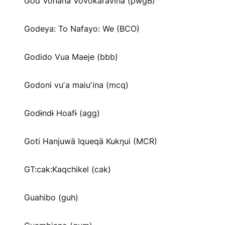
God Vonana Vovokaravina (pwgB)
Godeya: To Nafayo: We (BCO)
Godido Vua Maeje (bbb)
Godoni vuʼa maiuʼina (mcq)
Godɨndɨ Hoafɨ (agg)
Goti Hanjuwä Iqueqä Kukŋui (MCR)
GT:cak:Kaqchikel (cak)
Guahibo (guh)