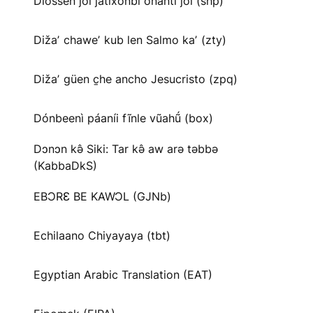
Diossen joi jatíxonbi onanti joi (shp)
Dižaʼ chaweʼ kub len Salmo kaʼ (zty)
Dižaʼ güen c̱he ancho Jesucristo (zpq)
Dónbeenì páaníi fĩnle vũahṹ (box)
Dɔnɔn kə̂ Siki: Tar kə̂ aw arə təbbə
(KabbaDkS)
EBƆRƐ BE KAWƆL (GJNb)
Echilaano Chiyayaya (tbt)
Egyptian Arabic Translation (EAT)