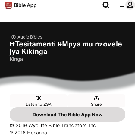
Audio Bibles
ɄTesitamenti ʉMpya mu nzovele
jya Kɨkɨnga
Kinga
Listen to ZGA
Share
Download The Bible App Now
© 2019 Wycliffe Bible Translators, Inc.
℗ 2018 Hosanna