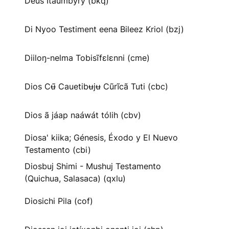
Deus Itaumbyry (bkq)
Di Nyoo Testiment eena Bileez Kriol (bzj)
Diiloŋ-nelma Tobisĩfɛlɛnni (cme)
Dios Cʉ̃ Cauetibʉjʉ Cũrĩcã Tuti (cbc)
Dios ã jáap naáwát tólih (cbv)
Diosa' kiika; Génesis, Éxodo y El Nuevo
Testamento (cbi)
Diosbuj Shimi - Mushuj Testamento
(Quichua, Salasaca) (qxlu)
Diosichi Pila (cof)