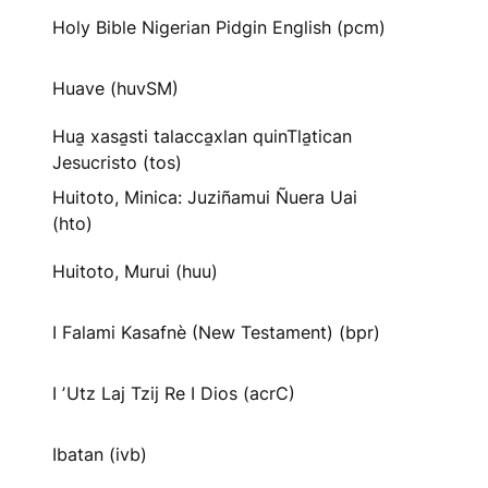
Holy Bible Nigerian Pidgin English (pcm)
Huave (huvSM)
Hua̱ xasa̱sti talacca̱xlan quinTla̱tican
Jesucristo (tos)
Huitoto, Minica: Juziñamui Ñuera Uai
(hto)
Huitoto, Murui (huu)
I Falami Kasafnè (New Testament) (bpr)
I ʼUtz Laj Tzij Re I Dios (acrC)
Ibatan (ivb)