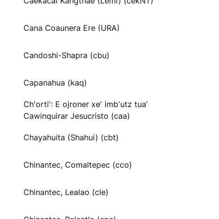
Caekäcai Kangthae (Lemi) (cekNT)
Cana Coaunera Ere (URA)
Candoshi-Shapra (cbu)
Capanahua (kaq)
Ch'orti': E ojroner xeʼ imbʼutz tuaʼ
Cawinquirar Jesucristo (caa)
Chayahuita (Shahui) (cbt)
Chinantec, Comaltepec (cco)
Chinantec, Lealao (cle)