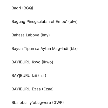
Bagri (BGQ)
Bagung Pinegsulutan et Empuꞌ (plw)
Bahasa Laboya (lmy)
Bayun Tipan sa Aytan Mag-Indi (blx)
BAYỊBURU Ikwo (Ikwo)
BAYỊBURU Izii (Izii)
BAYỊBURU Ẹzaa (Ezaa)
Bbaibbuli y'oLugwere (GWR)