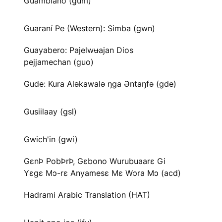
Guambiano (gum)
Guaraní Pe (Western): Simba (gwn)
Guayabero: Pajelwʉajan Dios
pejjamechan (guo)
Gude: Kura Aləkawalə ŋga Əntaŋfə (gde)
Gusiilaay (gsl)
Gwich'in (gwi)
GɛnÞ PobÞrÞ, Gɛbono Wurubuaarɛ Gi
Yɛgɛ Mɔ-rɛ Anyamesɛ Mɛ Wɔra Mɔ (acd)
Hadrami Arabic Translation (HAT)