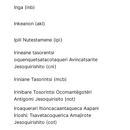
Inga (inb)
Inkeanon (akl)
Ipili Nutestamene (ipi)
Irineane tasorentsi
oquenquetsatacotaqueri Avincatsarite
Jesoquirishito (cni)
Iriniane Tasorintsi (mcb)
Irinibare Tosorintsi Ocomantëgotëri
Antigomi Jesoquirisito (not)
Iroaquerari Itioncacaantaqueca Aapani
Irioshi: Tsavetacoquerica Amajirote
Jesoquirishito (cot)