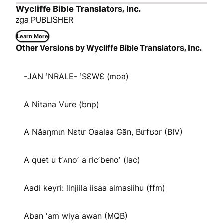
Wycliffe Bible Translators, Inc.
zga PUBLISHER
Learn More
Other Versions by Wycliffe Bible Translators, Inc.
-JAN ꞌNRALE- ꞌSƐWƐ (moa)
A Nitana Vure (bnp)
A Nãaŋmɩn Nɛtɩr Oaalaa Gãn, Bɩrfʊɔr (BIV)
A quet u tʼʌnoʼ a ricʼbenoʼ (lac)
Aadi keyri: linjiila iisaa almasiihu (ffm)
Aban 'am wiya awan (MQB)