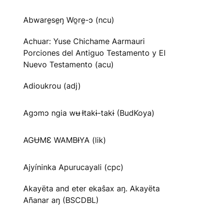
Abware̱se̱ŋ Wo̱re̱-ɔ (ncu)
Achuar: Yuse Chichame Aarmauri
Porciones del Antiguo Testamento y El
Nuevo Testamento (acu)
Adioukrou (adj)
Agɔmɔ ngia wʉ Ɨtakɨ-takɨ (BudKoya)
AGɄMƐ WAMBƗYA (lik)
Ajyíninka Apurucayali (cpc)
Akayëta and eter ekaŝax aŋ. Akayëta
Añanar aŋ (BSCDBL)