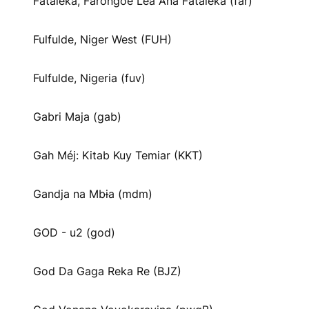
Fataleka, Farongoe Lea Ana Fataleka (far)
Fulfulde, Niger West (FUH)
Fulfulde, Nigeria (fuv)
Gabri Maja (gab)
Gah Méj: Kitab Kuy Temiar (KKT)
Gandja na Mbɨa (mdm)
GOD - u2 (god)
God Da Gaga Reka Re (BJZ)