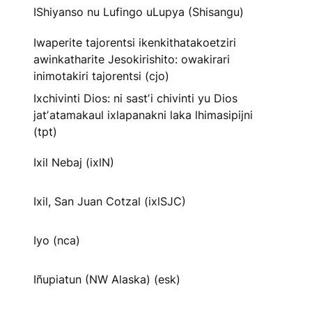
IShiyanso nu Lufingo uLupya (Shisangu)
Iwaperite tajorentsi ikenkithatakoetziri
awinkatharite Jesokirishito: owakirari
inimotakiri tajorentsi (cjo)
Ixchivinti Dios: ni sastʼi chivinti yu Dios
jatʼatamakaul ixlapanakni laka lhimasipijni
(tpt)
Ixil Nebaj (ixlN)
Ixil, San Juan Cotzal (ixlSJC)
Iyo (nca)
Iñupiatun (NW Alaska) (esk)