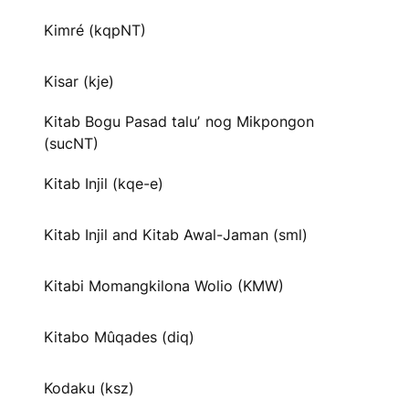
Kimré (kqpNT)
Kisar (kje)
Kitab Bogu Pasad taluʼ nog Mikpongon
(sucNT)
Kitab Injil (kqe-e)
Kitab Injil and Kitab Awal-Jaman (sml)
Kitabi Momangkilona Wolio (KMW)
Kitabo Mûqades (diq)
Kodaku (ksz)