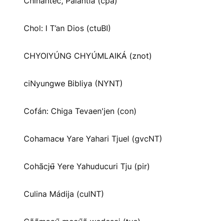
Chinantec, Palantla (cpa)
Chol: I T’an Dios (ctuBI)
CHYOIYÚNG CHYÚMLAIKÁ (znot)
ciNyungwe Bibliya (NYNT)
Cofán: Chiga Tevaen'jen (con)
Cohamacʉ Yare Yahari Tjuel (gvcNT)
Cohãcjʉ̃ Yere Yahuducuri Tju (pir)
Culina Mádija (culNT)