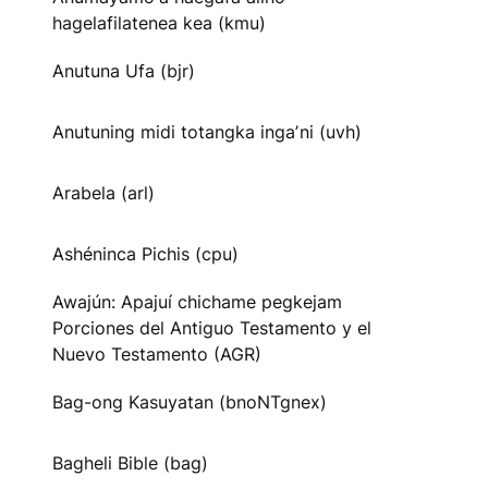
hagelafilatenea kea (kmu)
Anutuna Ufa (bjr)
Anutuning midi totangka ingaʼni (uvh)
Arabela (arl)
Ashéninca Pichis (cpu)
Awajún: Apajuí chichame pegkejam
Porciones del Antiguo Testamento y el
Nuevo Testamento (AGR)
Bag-ong Kasuyatan (bnoNTgnex)
Bagheli Bible (bag)