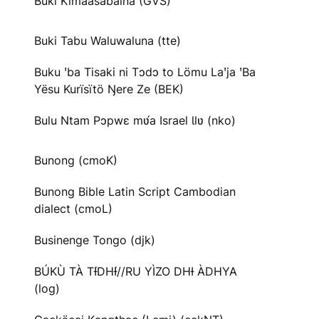
Buki Kimaasabaina (GVS)
Buki Tabu Waluwaluna (tte)
Buku ꞌba Tisaki ni Tɔdɔ to Lömu Laꞌja ꞌBa
Yësu Kurïsïtö Ŋere Ze (BEK)
Bulu Ntam Pɔpwɛ mʋ́a Israel Ɩlʋ (nko)
Bunong (cmoK)
Bunong Bible Latin Script Cambodian
dialect (cmoL)
Businenge Tongo (djk)
BÚKÙ TÀ TƗ́DHƗ́//RU YÌZO DHƗ ÀDHYA
(log)