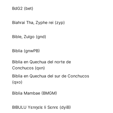
BdG2 (bet)
Biahrai Tha, Zyphe rei (zyp)
Bible, Zulgo (gnd)
Biblia (gnwPB)
Biblia en Quechua del norte de
Conchucos (qxn)
Biblia en Quechua del sur de Conchucos
(qxo)
Biblia Mambae (BMGM)
BIBULU Yɛnŋɛlɛ li Sɛnrɛ (dyiB)