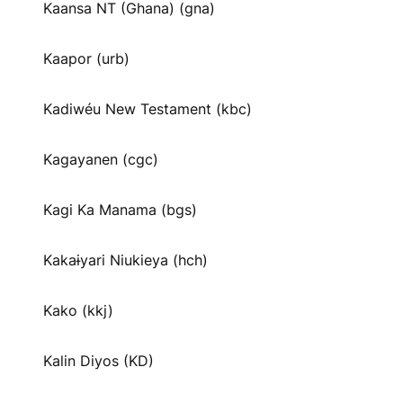
Kaansa NT (Ghana) (gna)
Kaapor (urb)
Kadiwéu New Testament (kbc)
Kagayanen (cgc)
Kagi Ka Manama (bgs)
Kakaɨyari Niukieya (hch)
Kako (kkj)
Kalin Diyos (KD)