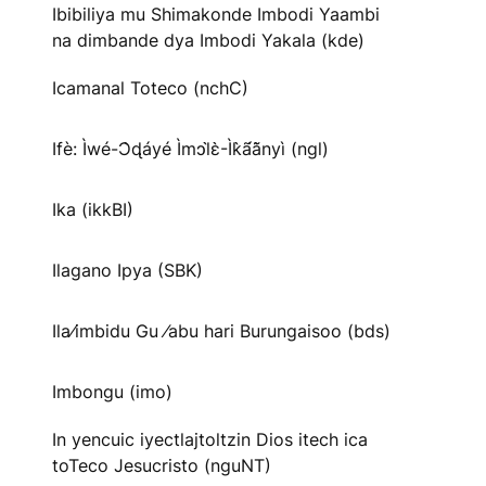
Ibibiliya mu Shimakonde Imbodi Yaambi
na dimbande dya Imbodi Yakala (kde)
Icamanal Toteco (nchC)
Ifè: Ìwé-Ɔ̀ɖáyé Ìmↄl̀ɛ̀-Ìk̀ã́ã̀nyì (ngl)
Ika (ikkBI)
Ilagano Ipya (SBK)
Ila⁄imbidu Gu ⁄abu hari Burungaisoo (bds)
Imbongu (imo)
In yencuic iyectlajtoltzin Dios itech ica
toTeco Jesucristo (nguNT)