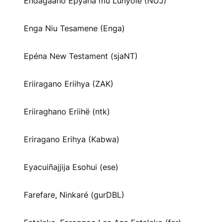
Endagaano Epyaha mu Lunyole (NUJ)
Enga Niu Tesamene (Enga)
Epéna New Testament (sjaNT)
Eriiragano Eriihya (ZAK)
Eriiraghano Eriihë (ntk)
Eriragano Erihya (Kabwa)
Eyacuiñajjija Esohui (ese)
Farefare, Ninkaré (gurDBL)