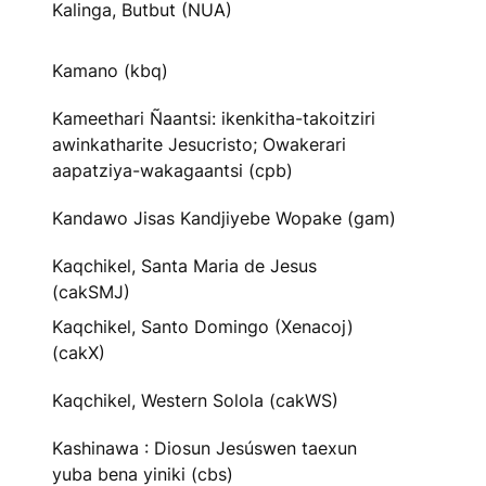
Kalinga, Butbut (NUA)
Kamano (kbq)
Kameethari Ñaantsi: ikenkitha-takoitziri
awinkatharite Jesucristo; Owakerari
aapatziya-wakagaantsi (cpb)
Kandawo Jisas Kandjiyebe Wopake (gam)
Kaqchikel, Santa Maria de Jesus
(cakSMJ)
Kaqchikel, Santo Domingo (Xenacoj)
(cakX)
Kaqchikel, Western Solola (cakWS)
Kashinawa : Diosun Jesúswen taexun
yuba bena yiniki (cbs)