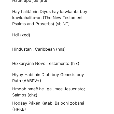
Hapit apo jos (ifu)
Hay halitá nin Diyos hay kawkanta boy
kawkahalita-an (The New Testament
Psalms and Proverbs) (sblNT)
Hdi (xed)
Hindustani, Caribbean (hns)
Hixkaryána Novo Testamento (hix)
Hiyay Habi nin Dioh boy Genesis boy
Ruth (AABPV+)
Hmooh hmëë he- ga-jmee Jesucristo;
Salmos (chz)
Hodáay Pákén Ketáb, Balochi zobáná
(HPKB)