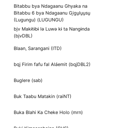
Bitabbu bya Ndagaanu Ghyaka na
Bitabbu 6 bya Ndagaanu Gi̱gu̱lu̱u̱su̱
(Lugungu) (LUGUNGU)
bjv Makɨtɨbɨ lə Luwə kɨ ta Nangɨnda
(bjvDBL)
Blaan, Sarangani (ITD)
bqj Firim fafu fal Aláemit (bqjDBL2)
Buglere (sab)
Buk Taabu Matakin (raiNT)
Buka Blahi Ka Cheke Holo (mrn)