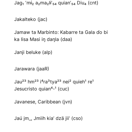
Jag₁ ʼmɨ́₂ a₂ma₂lɨʼ₅₄ quianʼ₅₄ Diu₄ (cnt)
Jakalteko (jac)
Jamaw ta Marbinto: Kabarre ta Gala ɗo bi
ka Iisa Masi iŋ daŋla (daa)
Janji beluke (alp)
Jarawara (jaaR)
Jau²³ hm²³ i⁴ra³tya²³ nei² quieh¹ re¹
Jesucristo quian⁴-¹ (cuc)
Javanese, Caribbean (jvn)
Jaú jm_, Jmiih kia’ dzä jii’ (cso)