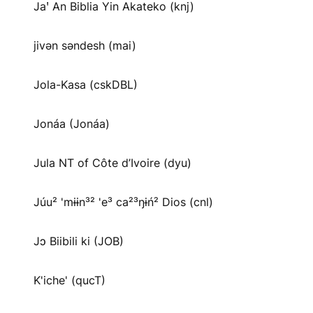
Jaꞌ An Biblia Yin Akateko (knj)
jivən səndesh (mai)
Jola-Kasa (cskDBL)
Jonáa (Jonáa)
Jula NT of Côte d’Ivoire (dyu)
Júu² 'mɨɨn³² 'e³ ca²³ŋɨń² Dios (cnl)
Jɔ Biibili ki (JOB)
K'iche' (qucT)