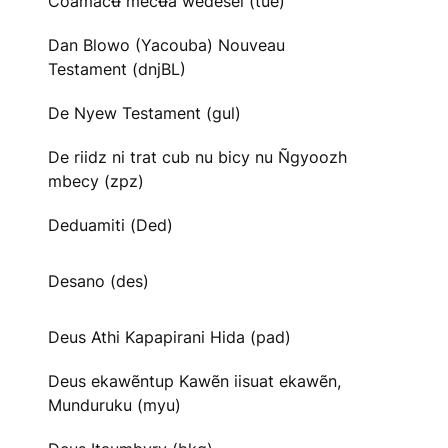
Cõãmacʉ̃ mecʉ̃ã wedesei (tue)
Dan Blowo (Yacouba) Nouveau
Testament (dnjBL)
De Nyew Testament (gul)
De riidz ni trat cub nu bicy nu Ñgyoozh
mbecy (zpz)
Deduamiti (Ded)
Desano (des)
Deus Athi Kapapirani Hida (pad)
Deus ekawẽntup Kawẽn iisuat ekawẽn,
Munduruku (myu)