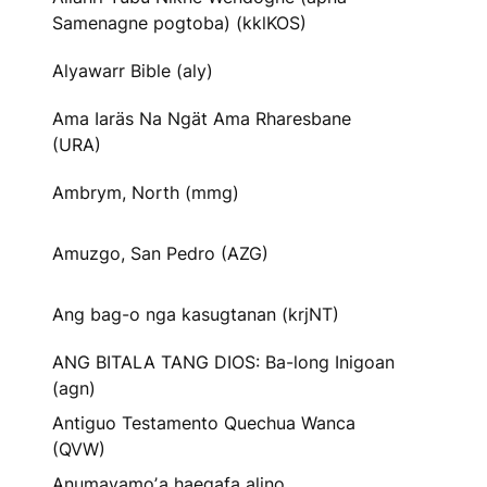
Samenagne pogtoba) (kklKOS)
Alyawarr Bible (aly)
Ama Iaräs Na Ngät Ama Rharesbane
(URA)
Ambrym, North (mmg)
Amuzgo, San Pedro (AZG)
Ang bag-o nga kasugtanan (krjNT)
ANG BITALA TANG DIOS: Ba-long Inigoan
(agn)
Antiguo Testamento Quechua Wanca
(QVW)
Anumayamoʼa haegafa alino