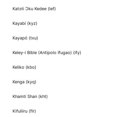
Katɔti Ɔku Kedee (lef)
Kayabí (kyz)
Kayapó (txu)
Keley-i Bible (Antipolo Ifugao) (ify)
Keliko (kbo)
Kenga (kyq)
Khamti Shan (kht)
Kifuliiru (flr)