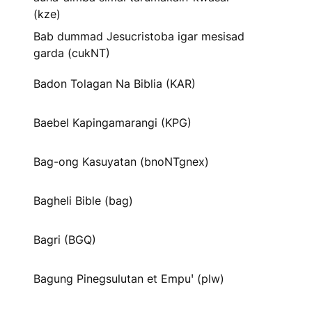
(kze)
Bab dummad Jesucristoba igar mesisad
garda (cukNT)
Badon Tolagan Na Biblia (KAR)
Baebel Kapingamarangi (KPG)
Bag-ong Kasuyatan (bnoNTgnex)
Bagheli Bible (bag)
Bagri (BGQ)
Bagung Pinegsulutan et Empuꞌ (plw)