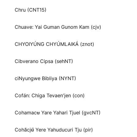
Chru (CNT15)
Chuave: Yai Guman Gunom Kam (cjv)
CHYOIYÚNG CHYÚMLAIKÁ (znot)
Cibverano Cipsa (sehNT)
ciNyungwe Bibliya (NYNT)
Cofán: Chiga Tevaen'jen (con)
Cohamacʉ Yare Yahari Tjuel (gvcNT)
Cohãcjʉ̃ Yere Yahuducuri Tju (pir)