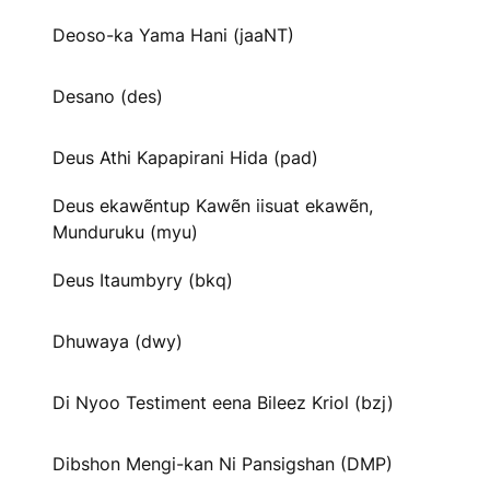
Deoso-ka Yama Hani (jaaNT)
Desano (des)
Deus Athi Kapapirani Hida (pad)
Deus ekawẽntup Kawẽn iisuat ekawẽn,
Munduruku (myu)
Deus Itaumbyry (bkq)
Dhuwaya (dwy)
Di Nyoo Testiment eena Bileez Kriol (bzj)
Dibshon Mengi-kan Ni Pansigshan (DMP)