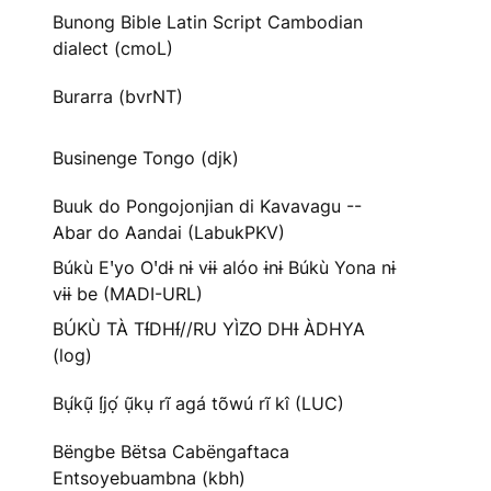
Bunong Bible Latin Script Cambodian
dialect (cmoL)
Burarra (bvrNT)
Businenge Tongo (djk)
Buuk do Pongojonjian di Kavavagu --
Abar do Aandai (LabukPKV)
Búkù Eꞌyo Oꞌdɨ nɨ vɨɨ alóo ɨnɨ Búkù Yona nɨ
vɨɨ be (MADI-URL)
BÚKÙ TÀ TƗ́DHƗ́//RU YÌZO DHƗ ÀDHYA
(log)
Bụ́kụ̃ Ị́jọ́ ụ̃kụ rĩ agá tõwú rĩ kî (LUC)
Bëngbe Bëtsa Cabëngaftaca
Entsoyebuambna (kbh)