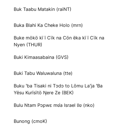
Buk Taabu Matakin (raiNT)
Buka Blahi Ka Cheke Holo (mrn)
Buke mökö kï ï Cïk na Cön ëka kï ï Cïk na
Nyen (THUR)
Buki Kimaasabaina (GVS)
Buki Tabu Waluwaluna (tte)
Buku ꞌba Tisaki ni Tɔdɔ to Lömu Laꞌja ꞌBa
Yësu Kurïsïtö Ŋere Ze (BEK)
Bulu Ntam Pɔpwɛ mʋ́a Israel Ɩlʋ (nko)
Bunong (cmoK)