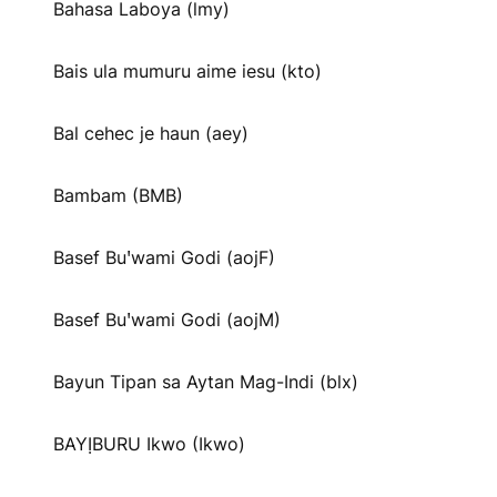
Bahasa Laboya (lmy)
Bais ula mumuru aime iesu (kto)
Bal cehec je haun (aey)
Bambam (BMB)
Basef Buꞌwami Godi (aojF)
Basef Buꞌwami Godi (aojM)
Bayun Tipan sa Aytan Mag-Indi (blx)
BAYỊBURU Ikwo (Ikwo)