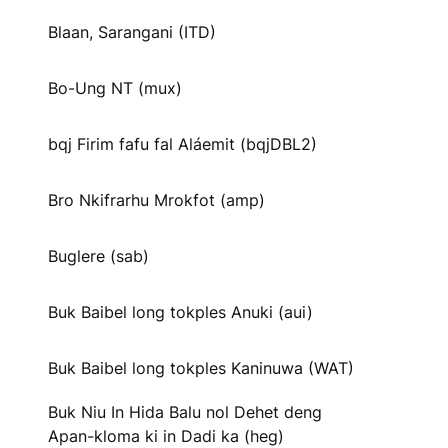
Blaan, Sarangani (ITD)
Bo-Ung NT (mux)
bqj Firim fafu fal Aláemit (bqjDBL2)
Bro Nkifrarhu Mrokfot (amp)
Buglere (sab)
Buk Baibel long tokples Anuki (aui)
Buk Baibel long tokples Kaninuwa (WAT)
Buk Niu In Hida Balu nol Dehet deng
Apan-kloma ki in Dadi ka (heg)