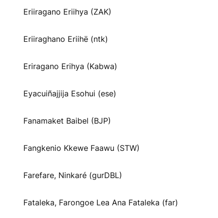
Eriiragano Eriihya (ZAK)
Eriiraghano Eriihë (ntk)
Eriragano Erihya (Kabwa)
Eyacuiñajjija Esohui (ese)
Fanamaket Baibel (BJP)
Fangkenio Kkewe Faawu (STW)
Farefare, Ninkaré (gurDBL)
Fataleka, Farongoe Lea Ana Fataleka (far)