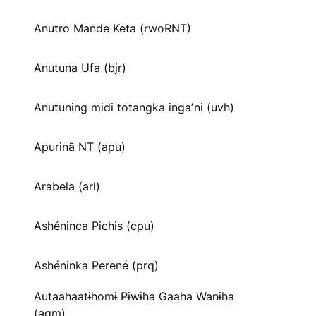
Anutro Mande Keta (rwoRNT)
Anutuna Ufa (bjr)
Anutuning midi totangka ingaʼni (uvh)
Apurinã NT (apu)
Arabela (arl)
Ashéninca Pichis (cpu)
Ashéninka Perené (prq)
Autaahaatɨhomɨ Pɨwɨha Gaaha Wanɨha
(agm)