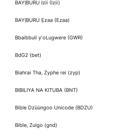
BAYỊBURU Izii (Izii)
BAYỊBURU Ẹzaa (Ezaa)
Bbaibbuli y'oLugwere (GWR)
BdG2 (bet)
Biahrai Tha, Zyphe rei (zyp)
BIBILIYA NA KITUBA (BNT)
Bible Dzùùngoo Unicode (BDZU)
Bible, Zulgo (gnd)