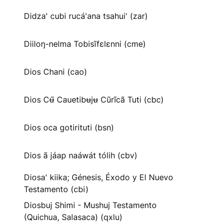
Didza' cubi rucá'ana tsahui' (zar)
Diiloŋ-nelma Tobisĩfɛlɛnni (cme)
Dios Chani (cao)
Dios Cʉ̃ Cauetibʉjʉ Cũrĩcã Tuti (cbc)
Dios oca gotirituti (bsn)
Dios ã jáap naáwát tólih (cbv)
Diosa' kiika; Génesis, Éxodo y El Nuevo
Testamento (cbi)
Diosbuj Shimi - Mushuj Testamento
(Quichua, Salasaca) (qxlu)