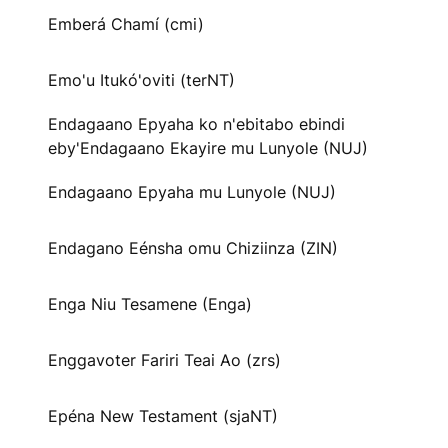
Emberá Chamí (cmi)
Emo'u Itukó'oviti (terNT)
Endagaano Epyaha ko n'ebitabo ebindi
eby'Endagaano Ekayire mu Lunyole (NUJ)
Endagaano Epyaha mu Lunyole (NUJ)
Endagano Eénsha omu Chiziinza (ZIN)
Enga Niu Tesamene (Enga)
Enggavoter Fariri Teai Ao (zrs)
Epéna New Testament (sjaNT)