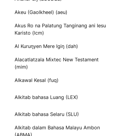
Akeu (Gaolkheel) (aeu)
Akus Ro na Palatung Tanginang ani Iesu
Karisto (lcm)
Al Kuruŋyen Mere Igiŋ (dah)
Alacatlatzala Mixtec New Testament
(mim)
Alkawal Kesal (fuq)
Alkitab bahasa Luang (LEX)
Alkitab bahasa Selaru (SLU)
Alkitab dalam Bahasa Malayu Ambon
(ABMA)