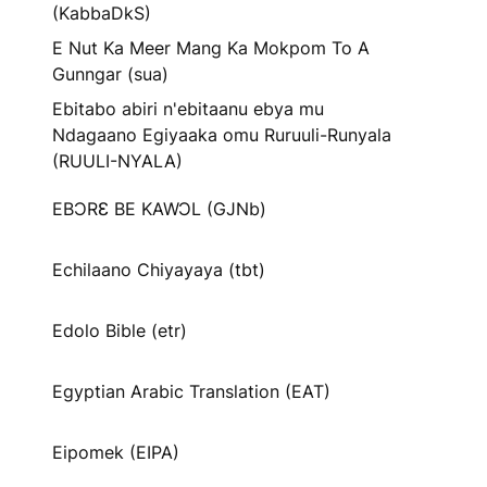
(KabbaDkS)
E Nut Ka Meer Mang Ka Mokpom To A
Gunngar (sua)
Ebitabo abiri n'ebitaanu ebya mu
Ndagaano Egiyaaka omu Ruruuli-Runyala
(RUULI-NYALA)
EBƆRƐ BE KAWƆL (GJNb)
Echilaano Chiyayaya (tbt)
Edolo Bible (etr)
Egyptian Arabic Translation (EAT)
Eipomek (EIPA)