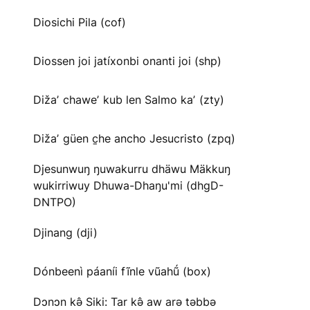
Diosichi Pila (cof)
Diossen joi jatíxonbi onanti joi (shp)
Dižaʼ chaweʼ kub len Salmo kaʼ (zty)
Dižaʼ güen c̱he ancho Jesucristo (zpq)
Djesunwuŋ ŋuwakurru dhäwu Mäkkuŋ
wukirriwuy Dhuwa-Dhaŋu'mi (dhgD-
DNTPO)
Djinang (dji)
Dónbeenì páaníi fĩnle vũahṹ (box)
Dɔnɔn kə̂ Siki: Tar kə̂ aw arə təbbə