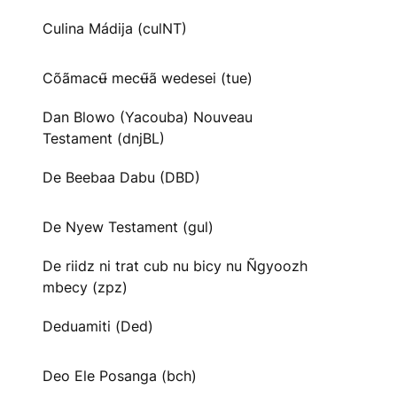
Culina Mádija (culNT)
Cõãmacʉ̃ mecʉ̃ã wedesei (tue)
Dan Blowo (Yacouba) Nouveau
Testament (dnjBL)
De Beebaa Dabu (DBD)
De Nyew Testament (gul)
De riidz ni trat cub nu bicy nu Ñgyoozh
mbecy (zpz)
Deduamiti (Ded)
Deo Ele Posanga (bch)