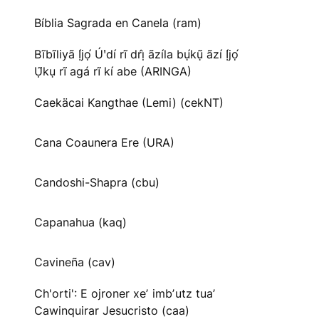
Bíblia Sagrada en Canela (ram)
Bĩbĩliyã Ị́jọ́ Úꞌdí rĩ drị̂ ãzíla bụ́kụ̃ ãzí Ị́jọ́
Ụ̃kụ rĩ agá rĩ kí abe (ARINGA)
Caekäcai Kangthae (Lemi) (cekNT)
Cana Coaunera Ere (URA)
Candoshi-Shapra (cbu)
Capanahua (kaq)
Cavineña (cav)
Ch'orti': E ojroner xeʼ imbʼutz tuaʼ
Cawinquirar Jesucristo (caa)