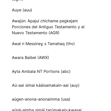
Auye (auu)
Awajún: Apajuí chichame pegkejam
Porciones del Antiguo Testamento y el
Nuevo Testamento (AGR)
Awal n Messineɣ s Tamahaq (thv)
Awara Baibel (AWX)
Ayta Ambala NT Portions (abc)
Aú-aai símai kááisamakain-aai (auy)
aúgen-anona-anonaimma (usa)
aúná-aimba simái tarúmakain-kwasai