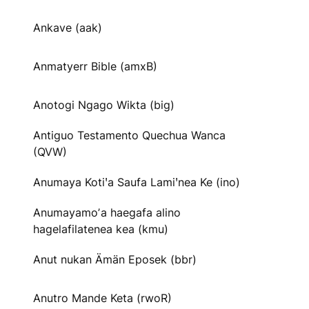
Ankave (aak)
Anmatyerr Bible (amxB)
Anotogi Ngago Wikta (big)
Antiguo Testamento Quechua Wanca
(QVW)
Anumaya Kotiꞌa Saufa Lamiꞌnea Ke (ino)
Anumayamoʼa haegafa alino
hagelafilatenea kea (kmu)
Anut nukan Ämän Eposek (bbr)
Anutro Mande Keta (rwoR)