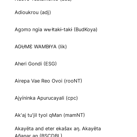
Adioukrou (adj)
Agɔmɔ ngia wʉ Ɨtakɨ-takɨ (BudKoya)
AGɄMƐ WAMBƗYA (lik)
Aheri Gondi (ESG)
Airepa Vae Reo Ovoi (rooNT)
Ajyíninka Apurucayali (cpc)
Ak'aj tu'jil tyol qMan (mamNT)
Akayëta and eter ekaŝax aŋ. Akayëta
Añanar aŋ (BSCDBL)