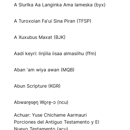
A Slurlka Aa Langinka Ama Iameska (byx)
A Turoxoian Fa'ui Sina Piran (TFSP)
A Xuxubus Maxat (BJK)
Aadi keyri: linjiila iisaa almasiihu (ffm)
Aban 'am wiya awan (MQB)
Abun Scripture (KGR)
Abware̱se̱ŋ Wo̱re̱-ɔ (ncu)
Achuar: Yuse Chichame Aarmauri
Porciones del Antiguo Testamento y El
Nuevo Testamento (acu)