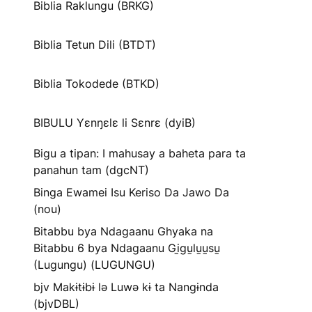
Biblia Raklungu (BRKG)
Biblia Tetun Dili (BTDT)
Biblia Tokodede (BTKD)
BIBULU Yɛnŋɛlɛ li Sɛnrɛ (dyiB)
Bigu a tipan: I mahusay a baheta para ta
panahun tam (dgcNT)
Binga Ewamei Isu Keriso Da Jawo Da
(nou)
Bitabbu bya Ndagaanu Ghyaka na
Bitabbu 6 bya Ndagaanu Gi̱gu̱lu̱u̱su̱
(Lugungu) (LUGUNGU)
bjv Makɨtɨbɨ lə Luwə kɨ ta Nangɨnda
(bjvDBL)