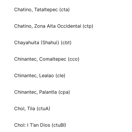
Chatino, Tataltepec (cta)
Chatino, Zona Alta Occidental (ctp)
Chayahuita (Shahui) (cbt)
Chinantec, Comaltepec (cco)
Chinantec, Lealao (cle)
Chinantec, Palantla (cpa)
Chol, Tila (ctuA)
Chol: I T’an Dios (ctuBI)