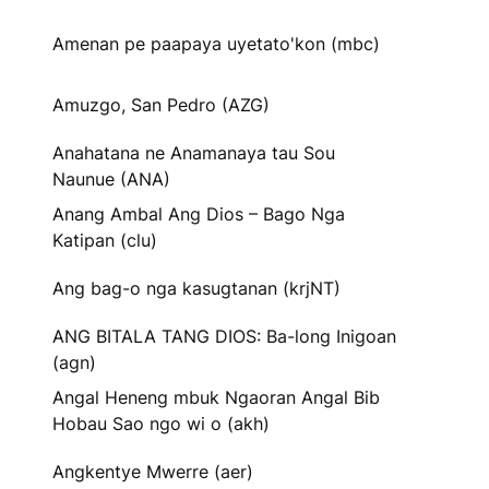
Amenan pe paapaya uyetato'kon (mbc)
Amuzgo, San Pedro (AZG)
Anahatana ne Anamanaya tau Sou
Naunue (ANA)
Anang Ambal Ang Dios – Bago Nga
Katipan (clu)
Ang bag-o nga kasugtanan (krjNT)
ANG BITALA TANG DIOS: Ba-long Inigoan
(agn)
Angal Heneng mbuk Ngaoran Angal Bib
Hobau Sao ngo wi o (akh)
Angkentye Mwerre (aer)