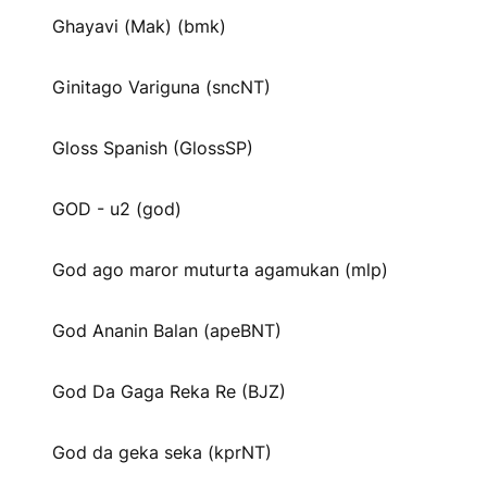
Ghayavi (Mak) (bmk)
Ginitago Variguna (sncNT)
Gloss Spanish (GlossSP)
GOD - u2 (god)
God ago maror muturta agamukan (mlp)
God Ananin Balan (apeBNT)
God Da Gaga Reka Re (BJZ)
God da geka seka (kprNT)