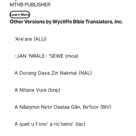
MTHB PUBLISHER
Learn More
Other Versions by Wycliffe Bible Translators, Inc.
'Are'are (ALU)
-JAN ꞌNRALE- ꞌSƐWƐ (moa)
A Dorang Daxa Zin Nakmai (NAL)
A Nitana Vure (bnp)
A Nãaŋmɩn Nɛtɩr Oaalaa Gãn, Bɩrfʊɔr (BIV)
A quet u tʼʌnoʼ a ricʼbenoʼ (lac)