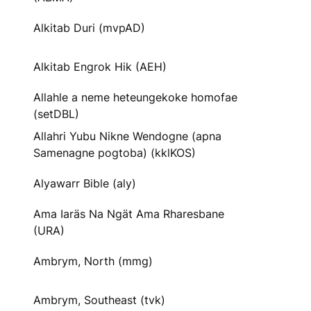
Alkitab Duri (mvpAD)
Alkitab Engrok Hik (AEH)
Allahle a neme heteungekoke homofae
(setDBL)
Allahri Yubu Nikne Wendogne (apna
Samenagne pogtoba) (kklKOS)
Alyawarr Bible (aly)
Ama Iaräs Na Ngät Ama Rharesbane
(URA)
Ambrym, North (mmg)
Ambrym, Southeast (tvk)