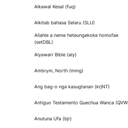
Alkawal Kesal (fuq)
Alkitab bahasa Selaru (SLU)
Allahle a neme heteungekoke homofae
(setDBL)
Alyawarr Bible (aly)
Ambrym, North (mmg)
Ang bag-o nga kasugtanan (krjNT)
Antiguo Testamento Quechua Wanca (QVW
Anutuna Ufa (bjr)