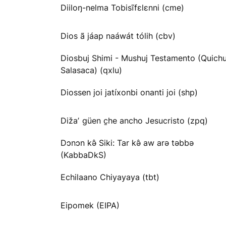
Diiloŋ-nelma Tobisĩfɛlɛnni (cme)
Dios ã jáap naáwát tólih (cbv)
Diosbuj Shimi - Mushuj Testamento (Quichu
Salasaca) (qxlu)
Diossen joi jatíxonbi onanti joi (shp)
Dižaʼ güen c̱he ancho Jesucristo (zpq)
Dɔnɔn kə̂ Siki: Tar kə̂ aw arə təbbə
(KabbaDkS)
Echilaano Chiyayaya (tbt)
Eipomek (EIPA)