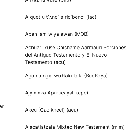
A quet u tʼʌnoʼ a ricʼbenoʼ (lac)
Aban 'am wiya awan (MQB)
Achuar: Yuse Chichame Aarmauri Porciones
del Antiguo Testamento y El Nuevo
Testamento (acu)
Agɔmɔ ngia wʉ Ɨtakɨ-takɨ (BudKoya)
Ajyíninka Apurucayali (cpc)
ar
Akeu (Gaolkheel) (aeu)
Alacatlatzala Mixtec New Testament (mim)