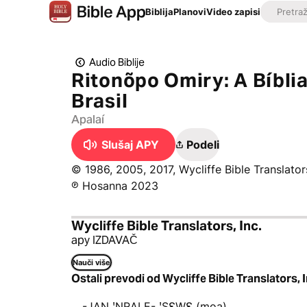
Biblija
Planovi
Video zapisi
Audio Biblije
Ritonõpo Omiry: A Bíbli
Brasil
Apalaí
Slušaj APY
Podeli
© 1986, 2005, 2017, Wycliffe Bible Translators
℗ Hosanna 2023
Wycliffe Bible Translators, Inc.
apy IZDAVAČ
Nauči više
Ostali prevodi od Wycliffe Bible Translators, I
-JAN ꞌNRALE- ꞌSƐWƐ (moa)