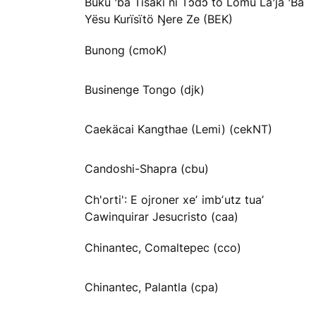
Buku ꞌba Tisaki ni Tɔdɔ to Lömu Laꞌja ꞌBa
Yësu Kurïsïtö Ŋere Ze (BEK)
Bunong (cmoK)
Businenge Tongo (djk)
Caekäcai Kangthae (Lemi) (cekNT)
Candoshi-Shapra (cbu)
Ch'orti': E ojroner xeʼ imbʼutz tuaʼ
Cawinquirar Jesucristo (caa)
Chinantec, Comaltepec (cco)
Chinantec, Palantla (cpa)