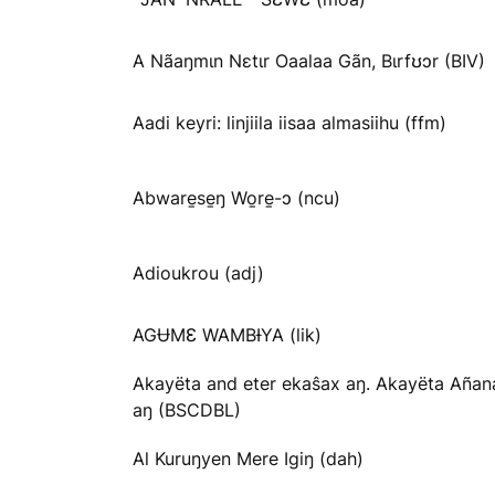
A Nãaŋmɩn Nɛtɩr Oaalaa Gãn, Bɩrfʊɔr (BIV)
Aadi keyri: linjiila iisaa almasiihu (ffm)
Abware̱se̱ŋ Wo̱re̱-ɔ (ncu)
Adioukrou (adj)
AGɄMƐ WAMBƗYA (lik)
Akayëta and eter ekaŝax aŋ. Akayëta Añan
aŋ (BSCDBL)
Al Kuruŋyen Mere Igiŋ (dah)