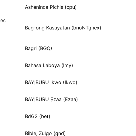
Ashéninca Pichis (cpu)
nes
Bag-ong Kasuyatan (bnoNTgnex)
Bagri (BGQ)
Bahasa Laboya (lmy)
BAYỊBURU Ikwo (Ikwo)
BAYỊBURU Ẹzaa (Ezaa)
BdG2 (bet)
Bible, Zulgo (gnd)