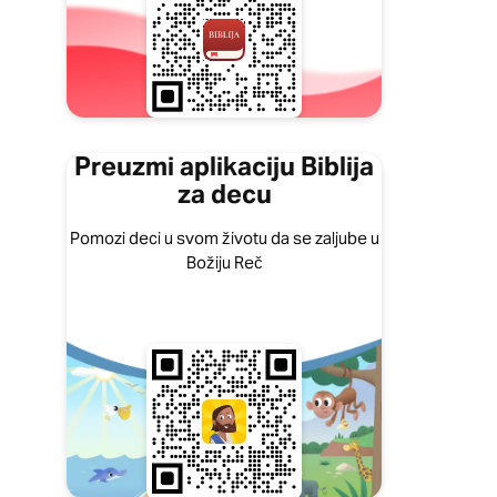
Preuzmi aplikaciju Biblija
za decu
Pomozi deci u svom životu da se zaljube u
Božiju Reč