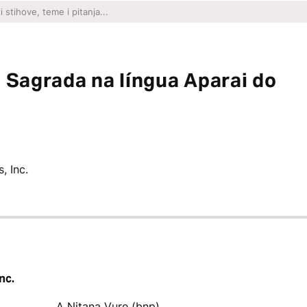
a Sagrada na língua Aparai do
, Inc.
nc.
A Nitana Vure (bnp)