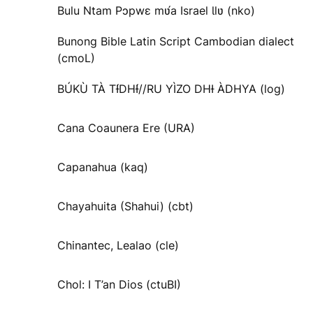
Bulu Ntam Pɔpwɛ mʋ́a Israel Ɩlʋ (nko)
Bunong Bible Latin Script Cambodian dialect
(cmoL)
BÚKÙ TÀ TƗ́DHƗ́//RU YÌZO DHƗ ÀDHYA (log)
Cana Coaunera Ere (URA)
Capanahua (kaq)
Chayahuita (Shahui) (cbt)
Chinantec, Lealao (cle)
Chol: I T’an Dios (ctuBI)