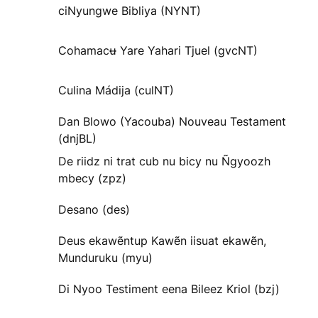
ciNyungwe Bibliya (NYNT)
Cohamacʉ Yare Yahari Tjuel (gvcNT)
Culina Mádija (culNT)
Dan Blowo (Yacouba) Nouveau Testament
(dnjBL)
De riidz ni trat cub nu bicy nu Ñgyoozh
mbecy (zpz)
Desano (des)
Deus ekawẽntup Kawẽn iisuat ekawẽn,
Munduruku (myu)
Di Nyoo Testiment eena Bileez Kriol (bzj)