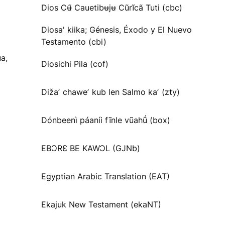
Dios Cʉ̃ Cauetibʉjʉ Cũrĩcã Tuti (cbc)
Diosa' kiika; Génesis, Éxodo y El Nuevo
Testamento (cbi)
a,
Diosichi Pila (cof)
Dižaʼ chaweʼ kub len Salmo kaʼ (zty)
Dónbeenì páaníi fĩnle vũahṹ (box)
EBƆRƐ BE KAWƆL (GJNb)
Egyptian Arabic Translation (EAT)
Ekajuk New Testament (ekaNT)