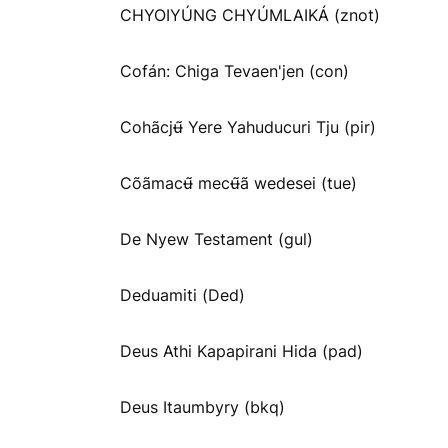
CHYOIYÚNG CHYÚMLAIKÁ (znot)
Cofán: Chiga Tevaen'jen (con)
Cohãcjʉ̃ Yere Yahuducuri Tju (pir)
Cõãmacʉ̃ mecʉ̃ã wedesei (tue)
De Nyew Testament (gul)
Deduamiti (Ded)
Deus Athi Kapapirani Hida (pad)
Deus Itaumbyry (bkq)