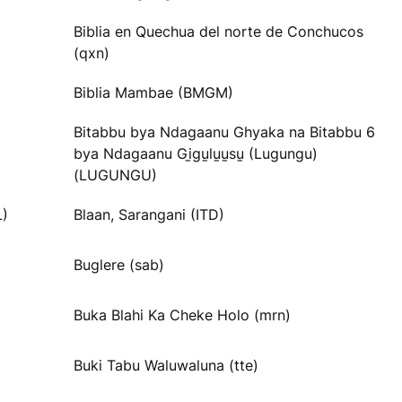
Biblia en Quechua del norte de Conchucos
(qxn)
Biblia Mambae (BMGM)
Bitabbu bya Ndagaanu Ghyaka na Bitabbu 6
bya Ndagaanu Gi̱gu̱lu̱u̱su̱ (Lugungu)
(LUGUNGU)
L)
Blaan, Sarangani (ITD)
Buglere (sab)
Buka Blahi Ka Cheke Holo (mrn)
Buki Tabu Waluwaluna (tte)