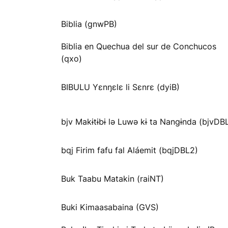
Biblia (gnwPB)
Biblia en Quechua del sur de Conchucos
(qxo)
BIBULU Yɛnŋɛlɛ li Sɛnrɛ (dyiB)
bjv Makɨtɨbɨ lə Luwə kɨ ta Nangɨnda (bjvDB
bqj Firim fafu fal Aláemit (bqjDBL2)
Buk Taabu Matakin (raiNT)
Buki Kimaasabaina (GVS)