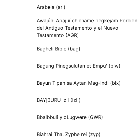
Arabela (arl)
Awajún: Apajuí chichame pegkejam Porcio
del Antiguo Testamento y el Nuevo
Testamento (AGR)
Bagheli Bible (bag)
Bagung Pinegsulutan et Empuꞌ (plw)
Bayun Tipan sa Aytan Mag-Indi (blx)
BAYỊBURU Izii (Izii)
Bbaibbuli y'oLugwere (GWR)
Biahrai Tha, Zyphe rei (zyp)