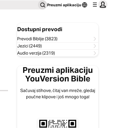
Preuzmi aplikaciju
Dostupni prevodi
Prevodi Biblije (3823)
Jezici (2449)
Audio verzija (2319)
Preuzmi aplikaciju
YouVersion Bible
Sačuvaj stihove, čitaj van mreže, gledaj
poučne klipove i još mnogo toga!