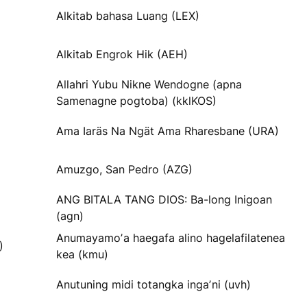
Alkitab bahasa Luang (LEX)
Alkitab Engrok Hik (AEH)
Allahri Yubu Nikne Wendogne (apna
Samenagne pogtoba) (kklKOS)
Ama Iaräs Na Ngät Ama Rharesbane (URA)
Amuzgo, San Pedro (AZG)
ANG BITALA TANG DIOS: Ba-long Inigoan
(agn)
Anumayamoʼa haegafa alino hagelafilatenea
)
kea (kmu)
Anutuning midi totangka ingaʼni (uvh)