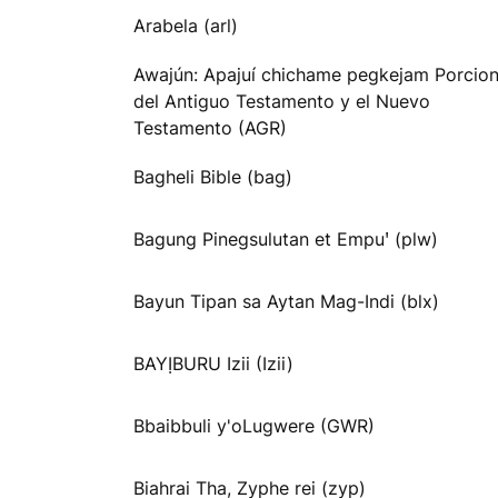
Arabela (arl)
Awajún: Apajuí chichame pegkejam Porcio
del Antiguo Testamento y el Nuevo
Testamento (AGR)
Bagheli Bible (bag)
Bagung Pinegsulutan et Empuꞌ (plw)
Bayun Tipan sa Aytan Mag-Indi (blx)
BAYỊBURU Izii (Izii)
Bbaibbuli y'oLugwere (GWR)
Biahrai Tha, Zyphe rei (zyp)