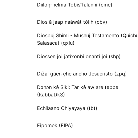
Diiloŋ-nelma Tobisĩfɛlɛnni (cme)
Dios ã jáap naáwát tólih (cbv)
Diosbuj Shimi - Mushuj Testamento (Quichu
Salasaca) (qxlu)
Diossen joi jatíxonbi onanti joi (shp)
Dižaʼ güen c̱he ancho Jesucristo (zpq)
Dɔnɔn kə̂ Siki: Tar kə̂ aw arə təbbə
(KabbaDkS)
Echilaano Chiyayaya (tbt)
Eipomek (EIPA)