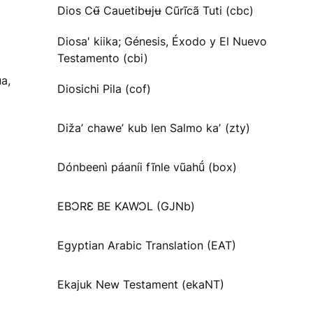
Dios Cʉ̃ Cauetibʉjʉ Cũrĩcã Tuti (cbc)
Diosa' kiika; Génesis, Éxodo y El Nuevo
Testamento (cbi)
a,
Diosichi Pila (cof)
Dižaʼ chaweʼ kub len Salmo kaʼ (zty)
Dónbeenì páaníi fĩnle vũahṹ (box)
EBƆRƐ BE KAWƆL (GJNb)
Egyptian Arabic Translation (EAT)
Ekajuk New Testament (ekaNT)