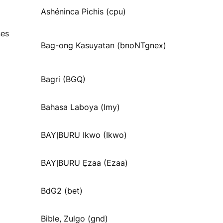
Ashéninca Pichis (cpu)
nes
Bag-ong Kasuyatan (bnoNTgnex)
Bagri (BGQ)
Bahasa Laboya (lmy)
BAYỊBURU Ikwo (Ikwo)
BAYỊBURU Ẹzaa (Ezaa)
BdG2 (bet)
Bible, Zulgo (gnd)