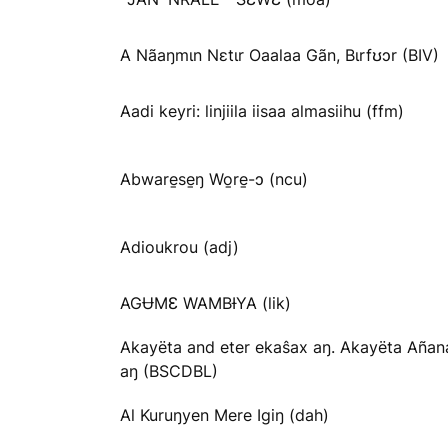
A Nãaŋmɩn Nɛtɩr Oaalaa Gãn, Bɩrfʊɔr (BIV)
Aadi keyri: linjiila iisaa almasiihu (ffm)
Abware̱se̱ŋ Wo̱re̱-ɔ (ncu)
Adioukrou (adj)
AGɄMƐ WAMBƗYA (lik)
Akayëta and eter ekaŝax aŋ. Akayëta Añan
aŋ (BSCDBL)
Al Kuruŋyen Mere Igiŋ (dah)