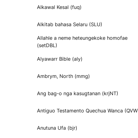
Alkawal Kesal (fuq)
Alkitab bahasa Selaru (SLU)
Allahle a neme heteungekoke homofae
(setDBL)
Alyawarr Bible (aly)
Ambrym, North (mmg)
Ang bag-o nga kasugtanan (krjNT)
Antiguo Testamento Quechua Wanca (QVW
Anutuna Ufa (bjr)