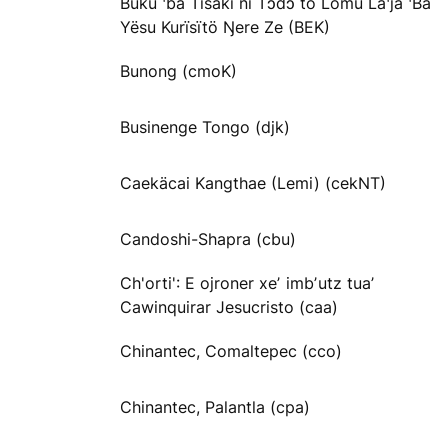
Buku ꞌba Tisaki ni Tɔdɔ to Lömu Laꞌja ꞌBa
Yësu Kurïsïtö Ŋere Ze (BEK)
Bunong (cmoK)
Businenge Tongo (djk)
Caekäcai Kangthae (Lemi) (cekNT)
Candoshi-Shapra (cbu)
Ch'orti': E ojroner xeʼ imbʼutz tuaʼ
Cawinquirar Jesucristo (caa)
Chinantec, Comaltepec (cco)
Chinantec, Palantla (cpa)