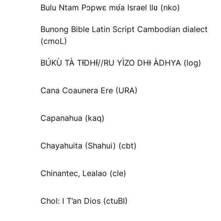
Bulu Ntam Pɔpwɛ mʋ́a Israel Ɩlʋ (nko)
Bunong Bible Latin Script Cambodian dialect
(cmoL)
BÚKÙ TÀ TƗ́DHƗ́//RU YÌZO DHƗ ÀDHYA (log)
Cana Coaunera Ere (URA)
Capanahua (kaq)
Chayahuita (Shahui) (cbt)
Chinantec, Lealao (cle)
Chol: I T’an Dios (ctuBI)