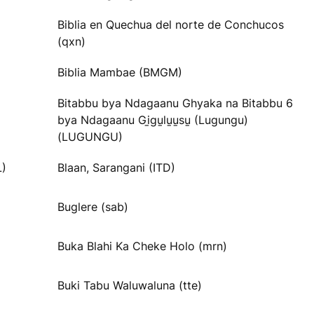
Biblia en Quechua del norte de Conchucos
(qxn)
Biblia Mambae (BMGM)
Bitabbu bya Ndagaanu Ghyaka na Bitabbu 6
bya Ndagaanu Gi̱gu̱lu̱u̱su̱ (Lugungu)
(LUGUNGU)
L)
Blaan, Sarangani (ITD)
Buglere (sab)
Buka Blahi Ka Cheke Holo (mrn)
Buki Tabu Waluwaluna (tte)