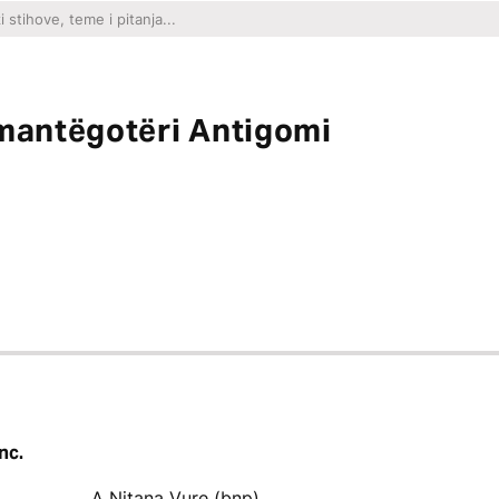
omantëgotëri Antigomi
nc.
A Nitana Vure (bnp)