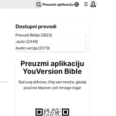
Preuzmi aplikaciju
Dostupni prevodi
Prevodi Biblije (3823)
Jezici (2449)
Audio verzija (2319)
Preuzmi aplikaciju
YouVersion Bible
Sačuvaj stihove, čitaj van mreže, gledaj
poučne klipove i još mnogo toga!