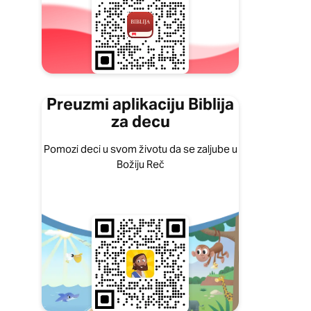
Preuzmi aplikaciju Biblija
za decu
Pomozi deci u svom životu da se zaljube u
Božiju Reč