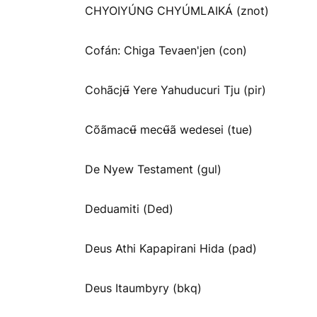
CHYOIYÚNG CHYÚMLAIKÁ (znot)
Cofán: Chiga Tevaen'jen (con)
Cohãcjʉ̃ Yere Yahuducuri Tju (pir)
Cõãmacʉ̃ mecʉ̃ã wedesei (tue)
De Nyew Testament (gul)
Deduamiti (Ded)
Deus Athi Kapapirani Hida (pad)
Deus Itaumbyry (bkq)