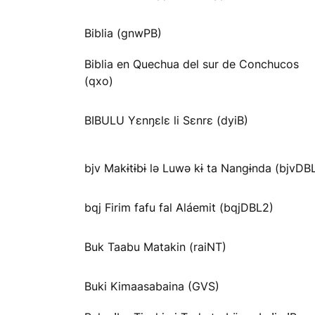
Biblia (gnwPB)
Biblia en Quechua del sur de Conchucos
(qxo)
BIBULU Yɛnŋɛlɛ li Sɛnrɛ (dyiB)
bjv Makɨtɨbɨ lə Luwə kɨ ta Nangɨnda (bjvDB
bqj Firim fafu fal Aláemit (bqjDBL2)
Buk Taabu Matakin (raiNT)
Buki Kimaasabaina (GVS)