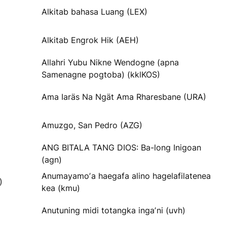
Alkitab bahasa Luang (LEX)
Alkitab Engrok Hik (AEH)
Allahri Yubu Nikne Wendogne (apna
Samenagne pogtoba) (kklKOS)
Ama Iaräs Na Ngät Ama Rharesbane (URA)
Amuzgo, San Pedro (AZG)
ANG BITALA TANG DIOS: Ba-long Inigoan
(agn)
Anumayamoʼa haegafa alino hagelafilatenea
)
kea (kmu)
Anutuning midi totangka ingaʼni (uvh)