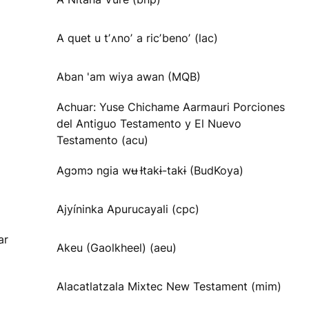
A quet u tʼʌnoʼ a ricʼbenoʼ (lac)
Aban 'am wiya awan (MQB)
Achuar: Yuse Chichame Aarmauri Porciones
del Antiguo Testamento y El Nuevo
Testamento (acu)
Agɔmɔ ngia wʉ Ɨtakɨ-takɨ (BudKoya)
Ajyíninka Apurucayali (cpc)
ar
Akeu (Gaolkheel) (aeu)
Alacatlatzala Mixtec New Testament (mim)