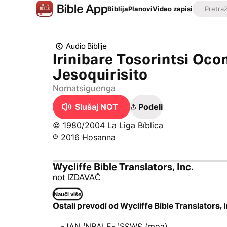
Biblija
Planovi
Video zapisi
Audio Biblije
Irinibare Tosorintsi Oc
Jesoquirisito
Nomatsiguenga
Slušaj NOT
Podeli
© 1980/2004 La Liga Bíblica
℗ 2016 Hosanna
Wycliffe Bible Translators, Inc.
not IZDAVAČ
Nauči više
Ostali prevodi od Wycliffe Bible Translators, I
-JAN ꞌNRALE- ꞌSƐWƐ (moa)