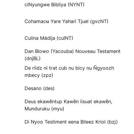
ciNyungwe Bibliya (NYNT)
Cohamacʉ Yare Yahari Tjuel (gvcNT)
Culina Mádija (culNT)
Dan Blowo (Yacouba) Nouveau Testament
(dnjBL)
De riidz ni trat cub nu bicy nu Ñgyoozh
mbecy (zpz)
Desano (des)
Deus ekawẽntup Kawẽn iisuat ekawẽn,
Munduruku (myu)
Di Nyoo Testiment eena Bileez Kriol (bzj)