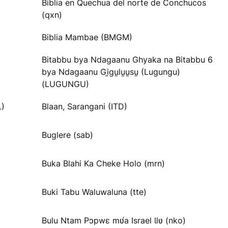
Biblia en Quechua del norte de Conchucos
(qxn)
Biblia Mambae (BMGM)
Bitabbu bya Ndagaanu Ghyaka na Bitabbu 6
bya Ndagaanu Gi̱gu̱lu̱u̱su̱ (Lugungu)
(LUGUNGU)
L)
Blaan, Sarangani (ITD)
Buglere (sab)
Buka Blahi Ka Cheke Holo (mrn)
Buki Tabu Waluwaluna (tte)
Bulu Ntam Pɔpwɛ mʋ́a Israel Ɩlʋ (nko)