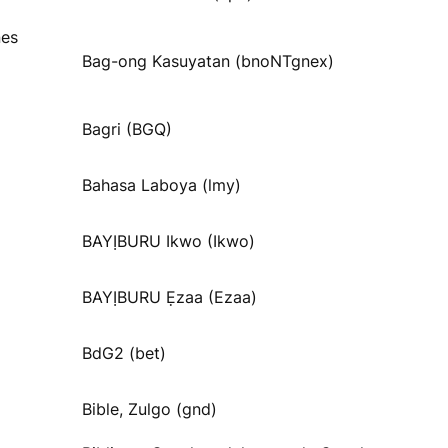
nes
Bag-ong Kasuyatan (bnoNTgnex)
Bagri (BGQ)
Bahasa Laboya (lmy)
BAYỊBURU Ikwo (Ikwo)
BAYỊBURU Ẹzaa (Ezaa)
BdG2 (bet)
Bible, Zulgo (gnd)