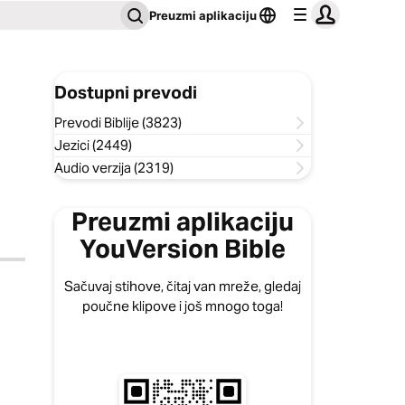
Preuzmi aplikaciju
Dostupni prevodi
Prevodi Biblije (3823)
Jezici (2449)
Audio verzija (2319)
Preuzmi aplikaciju
YouVersion Bible
Sačuvaj stihove, čitaj van mreže, gledaj
poučne klipove i još mnogo toga!