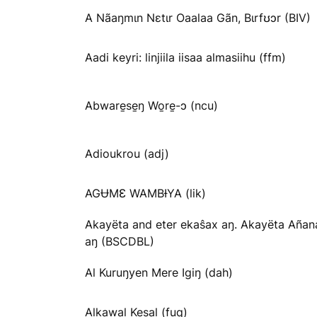
A Nãaŋmɩn Nɛtɩr Oaalaa Gãn, Bɩrfʊɔr (BIV)
Aadi keyri: linjiila iisaa almasiihu (ffm)
Abware̱se̱ŋ Wo̱re̱-ɔ (ncu)
Adioukrou (adj)
AGɄMƐ WAMBƗYA (lik)
Akayëta and eter ekaŝax aŋ. Akayëta Añan
aŋ (BSCDBL)
Al Kuruŋyen Mere Igiŋ (dah)
Alkawal Kesal (fuq)