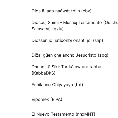
Dios ã jáap naáwát tólih (cbv)
Diosbuj Shimi - Mushuj Testamento (Quichu
Salasaca) (qxlu)
Diossen joi jatíxonbi onanti joi (shp)
Dižaʼ güen c̱he ancho Jesucristo (zpq)
Dɔnɔn kə̂ Siki: Tar kə̂ aw arə təbbə
(KabbaDkS)
Echilaano Chiyayaya (tbt)
Eipomek (EIPA)
El Nuevo Testamento (nhxMNT)