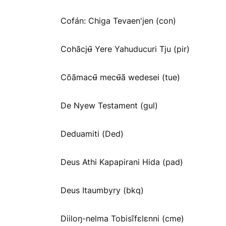
Cofán: Chiga Tevaen'jen (con)
Cohãcjʉ̃ Yere Yahuducuri Tju (pir)
Cõãmacʉ̃ mecʉ̃ã wedesei (tue)
De Nyew Testament (gul)
Deduamiti (Ded)
Deus Athi Kapapirani Hida (pad)
Deus Itaumbyry (bkq)
Diiloŋ-nelma Tobisĩfɛlɛnni (cme)