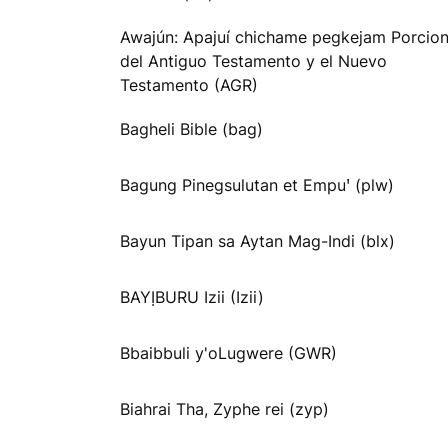
Awajún: Apajuí chichame pegkejam Porcio
del Antiguo Testamento y el Nuevo
Testamento (AGR)
Bagheli Bible (bag)
Bagung Pinegsulutan et Empuꞌ (plw)
Bayun Tipan sa Aytan Mag-Indi (blx)
BAYỊBURU Izii (Izii)
Bbaibbuli y'oLugwere (GWR)
Biahrai Tha, Zyphe rei (zyp)