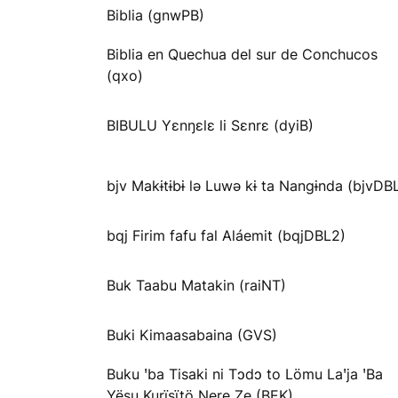
Biblia (gnwPB)
Biblia en Quechua del sur de Conchucos
(qxo)
BIBULU Yɛnŋɛlɛ li Sɛnrɛ (dyiB)
bjv Makɨtɨbɨ lə Luwə kɨ ta Nangɨnda (bjvDB
bqj Firim fafu fal Aláemit (bqjDBL2)
Buk Taabu Matakin (raiNT)
Buki Kimaasabaina (GVS)
Buku ꞌba Tisaki ni Tɔdɔ to Lömu Laꞌja ꞌBa
Yësu Kurïsïtö Ŋere Ze (BEK)