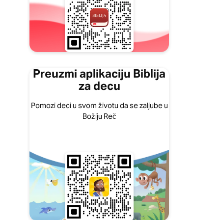
Preuzmi aplikaciju Biblija
za decu
Pomozi deci u svom životu da se zaljube u
Božiju Reč