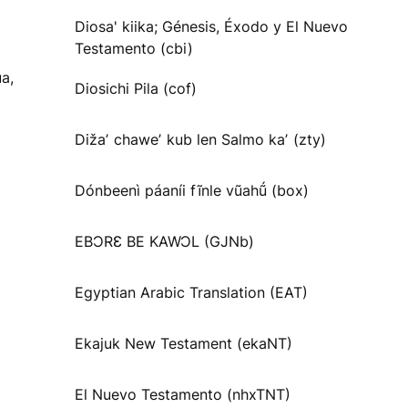
Diosa' kiika; Génesis, Éxodo y El Nuevo
Testamento (cbi)
a,
Diosichi Pila (cof)
Dižaʼ chaweʼ kub len Salmo kaʼ (zty)
Dónbeenì páaníi fĩnle vũahṹ (box)
EBƆRƐ BE KAWƆL (GJNb)
Egyptian Arabic Translation (EAT)
Ekajuk New Testament (ekaNT)
El Nuevo Testamento (nhxTNT)