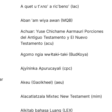
A quet u tʼʌnoʼ a ricʼbenoʼ (lac)
Aban 'am wiya awan (MQB)
Achuar: Yuse Chichame Aarmauri Porciones
del Antiguo Testamento y El Nuevo
Testamento (acu)
Agɔmɔ ngia wʉ Ɨtakɨ-takɨ (BudKoya)
Ajyíninka Apurucayali (cpc)
ar
Akeu (Gaolkheel) (aeu)
Alacatlatzala Mixtec New Testament (mim)
Alkitab bahasa Luang (LEX)