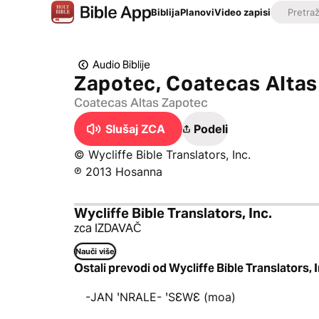
Biblija
Planovi
Video zapisi
Audio Biblije
Zapotec, Coatecas Altas
Coatecas Altas Zapotec
Slušaj ZCA
Podeli
© Wycliffe Bible Translators, Inc.
℗ 2013 Hosanna
Wycliffe Bible Translators, Inc.
zca IZDAVAČ
Nauči više
Ostali prevodi od Wycliffe Bible Translators, I
-JAN ꞌNRALE- ꞌSƐWƐ (moa)