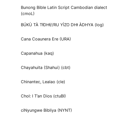
Bunong Bible Latin Script Cambodian dialect
(cmoL)
BÚKÙ TÀ TƗ́DHƗ́//RU YÌZO DHƗ ÀDHYA (log)
Cana Coaunera Ere (URA)
Capanahua (kaq)
Chayahuita (Shahui) (cbt)
Chinantec, Lealao (cle)
Chol: I T’an Dios (ctuBI)
ciNyungwe Bibliya (NYNT)