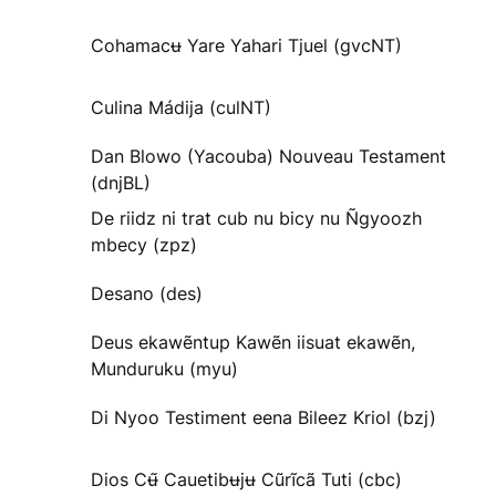
Cohamacʉ Yare Yahari Tjuel (gvcNT)
Culina Mádija (culNT)
Dan Blowo (Yacouba) Nouveau Testament
(dnjBL)
De riidz ni trat cub nu bicy nu Ñgyoozh
mbecy (zpz)
Desano (des)
Deus ekawẽntup Kawẽn iisuat ekawẽn,
Munduruku (myu)
Di Nyoo Testiment eena Bileez Kriol (bzj)
Dios Cʉ̃ Cauetibʉjʉ Cũrĩcã Tuti (cbc)