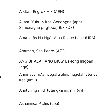
Alkitab Engrok Hik (AEH)
Allahri Yubu Nikne Wendogne (apna
Samenagne pogtoba) (kklKOS)
Ama Iaräs Na Ngät Ama Rharesbane (URA)
Amuzgo, San Pedro (AZG)
ANG BITALA TANG DIOS: Ba-long Inigoan
(agn)
Anumayamoʼa haegafa alino hagelafilatenea
)
kea (kmu)
Anutuning midi totangka ingaʼni (uvh)
Ashéninca Pichis (cpu)