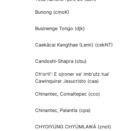
Bunong (cmoK)
Businenge Tongo (djk)
Caekäcai Kangthae (Lemi) (cekNT)
Candoshi-Shapra (cbu)
Ch'orti': E ojroner xeʼ imbʼutz tuaʼ
Cawinquirar Jesucristo (caa)
Chinantec, Comaltepec (cco)
Chinantec, Palantla (cpa)
CHYOIYÚNG CHYÚMLAIKÁ (znot)