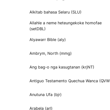
Alkitab bahasa Selaru (SLU)
Allahle a neme heteungekoke homofae
(setDBL)
Alyawarr Bible (aly)
Ambrym, North (mmg)
Ang bag-o nga kasugtanan (krjNT)
Antiguo Testamento Quechua Wanca (QVW
Anutuna Ufa (bjr)
Arabela (arl)