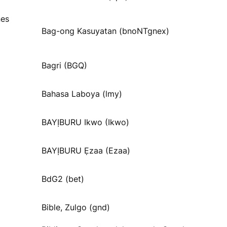
nes
Bag-ong Kasuyatan (bnoNTgnex)
Bagri (BGQ)
Bahasa Laboya (lmy)
BAYỊBURU Ikwo (Ikwo)
BAYỊBURU Ẹzaa (Ezaa)
BdG2 (bet)
Bible, Zulgo (gnd)