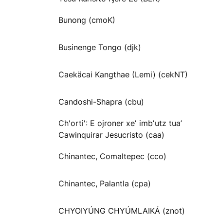
Bunong (cmoK)
Businenge Tongo (djk)
Caekäcai Kangthae (Lemi) (cekNT)
Candoshi-Shapra (cbu)
Ch'orti': E ojroner xeʼ imbʼutz tuaʼ
Cawinquirar Jesucristo (caa)
Chinantec, Comaltepec (cco)
Chinantec, Palantla (cpa)
CHYOIYÚNG CHYÚMLAIKÁ (znot)