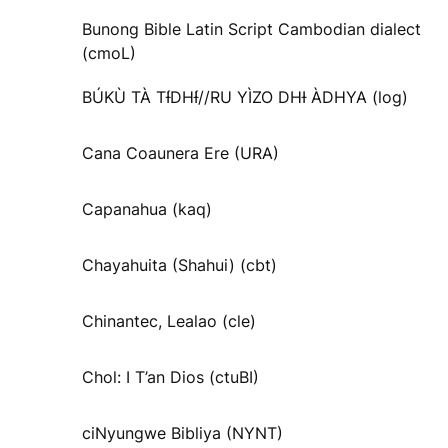
Bunong Bible Latin Script Cambodian dialect
(cmoL)
BÚKÙ TÀ TƗ́DHƗ́//RU YÌZO DHƗ ÀDHYA (log)
Cana Coaunera Ere (URA)
Capanahua (kaq)
Chayahuita (Shahui) (cbt)
Chinantec, Lealao (cle)
Chol: I T’an Dios (ctuBI)
ciNyungwe Bibliya (NYNT)