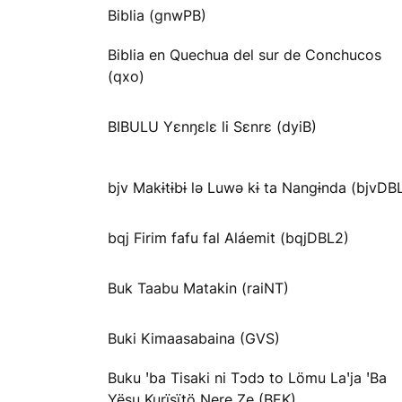
Biblia (gnwPB)
Biblia en Quechua del sur de Conchucos
(qxo)
BIBULU Yɛnŋɛlɛ li Sɛnrɛ (dyiB)
bjv Makɨtɨbɨ lə Luwə kɨ ta Nangɨnda (bjvDB
bqj Firim fafu fal Aláemit (bqjDBL2)
Buk Taabu Matakin (raiNT)
Buki Kimaasabaina (GVS)
Buku ꞌba Tisaki ni Tɔdɔ to Lömu Laꞌja ꞌBa
Yësu Kurïsïtö Ŋere Ze (BEK)