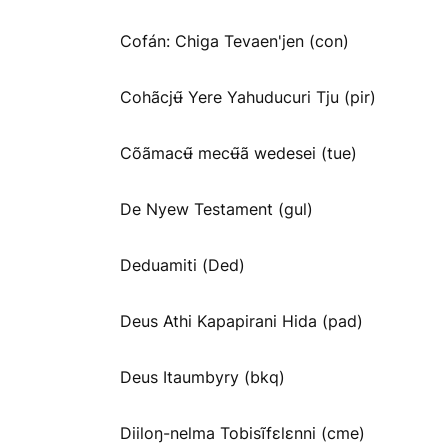
Cofán: Chiga Tevaen'jen (con)
Cohãcjʉ̃ Yere Yahuducuri Tju (pir)
Cõãmacʉ̃ mecʉ̃ã wedesei (tue)
De Nyew Testament (gul)
Deduamiti (Ded)
Deus Athi Kapapirani Hida (pad)
Deus Itaumbyry (bkq)
Diiloŋ-nelma Tobisĩfɛlɛnni (cme)