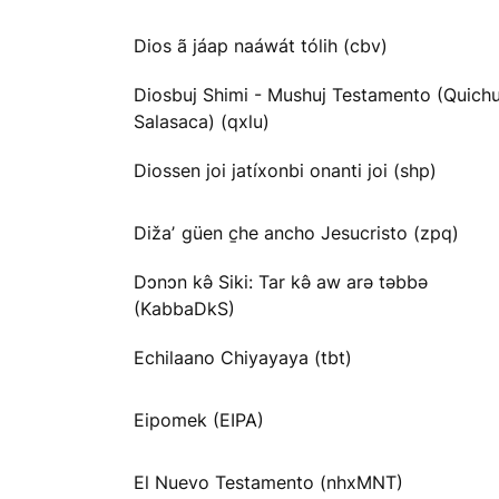
Dios ã jáap naáwát tólih (cbv)
Diosbuj Shimi - Mushuj Testamento (Quichu
Salasaca) (qxlu)
Diossen joi jatíxonbi onanti joi (shp)
Dižaʼ güen c̱he ancho Jesucristo (zpq)
Dɔnɔn kə̂ Siki: Tar kə̂ aw arə təbbə
(KabbaDkS)
Echilaano Chiyayaya (tbt)
Eipomek (EIPA)
El Nuevo Testamento (nhxMNT)