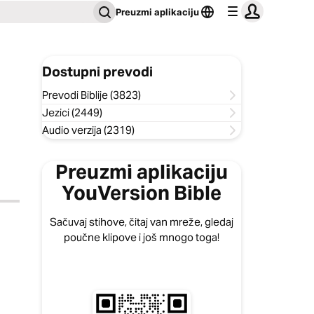
Preuzmi aplikaciju
Dostupni prevodi
Prevodi Biblije (3823)
Jezici (2449)
Audio verzija (2319)
Preuzmi aplikaciju
YouVersion Bible
Sačuvaj stihove, čitaj van mreže, gledaj
poučne klipove i još mnogo toga!