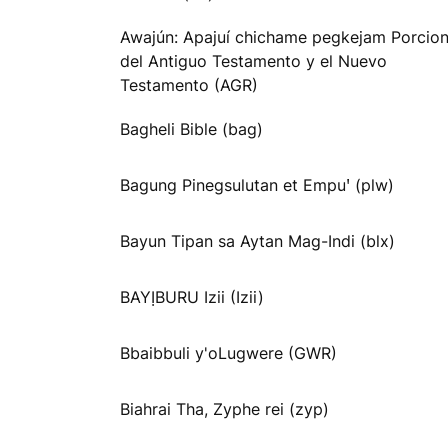
Awajún: Apajuí chichame pegkejam Porcio
del Antiguo Testamento y el Nuevo
Testamento (AGR)
Bagheli Bible (bag)
Bagung Pinegsulutan et Empuꞌ (plw)
Bayun Tipan sa Aytan Mag-Indi (blx)
BAYỊBURU Izii (Izii)
Bbaibbuli y'oLugwere (GWR)
Biahrai Tha, Zyphe rei (zyp)