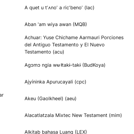
A quet u tʼʌnoʼ a ricʼbenoʼ (lac)
Aban 'am wiya awan (MQB)
Achuar: Yuse Chichame Aarmauri Porciones
del Antiguo Testamento y El Nuevo
Testamento (acu)
Agɔmɔ ngia wʉ Ɨtakɨ-takɨ (BudKoya)
Ajyíninka Apurucayali (cpc)
ar
Akeu (Gaolkheel) (aeu)
Alacatlatzala Mixtec New Testament (mim)
Alkitab bahasa Luang (LEX)