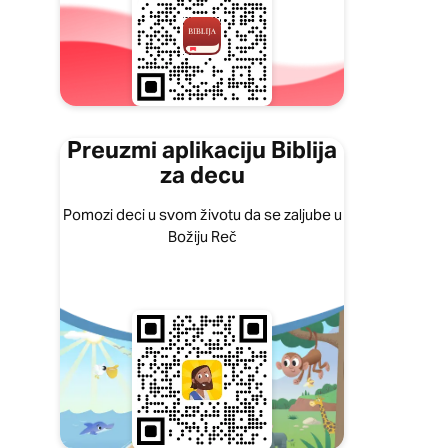
Preuzmi aplikaciju Biblija
za decu
Pomozi deci u svom životu da se zaljube u
Božiju Reč