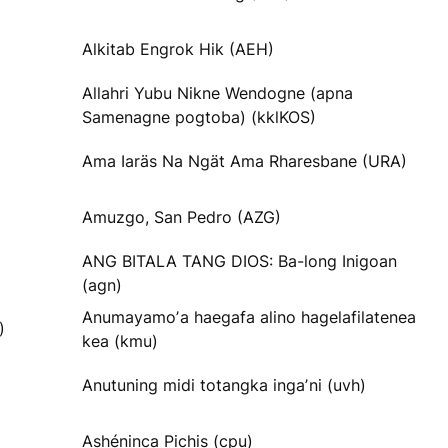
Alkitab Engrok Hik (AEH)
Allahri Yubu Nikne Wendogne (apna
Samenagne pogtoba) (kklKOS)
Ama Iaräs Na Ngät Ama Rharesbane (URA)
Amuzgo, San Pedro (AZG)
ANG BITALA TANG DIOS: Ba-long Inigoan
(agn)
Anumayamoʼa haegafa alino hagelafilatenea
)
kea (kmu)
Anutuning midi totangka ingaʼni (uvh)
Ashéninca Pichis (cpu)