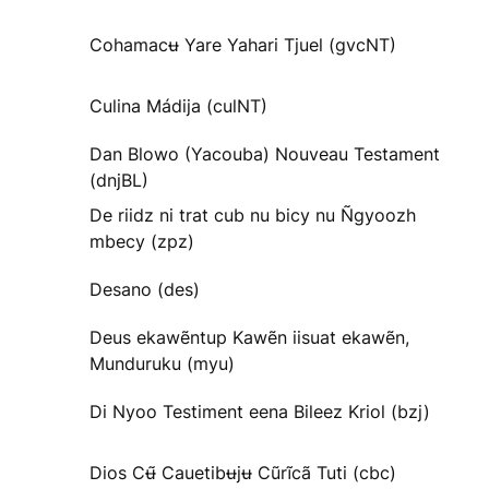
Cohamacʉ Yare Yahari Tjuel (gvcNT)
Culina Mádija (culNT)
Dan Blowo (Yacouba) Nouveau Testament
(dnjBL)
De riidz ni trat cub nu bicy nu Ñgyoozh
mbecy (zpz)
Desano (des)
Deus ekawẽntup Kawẽn iisuat ekawẽn,
Munduruku (myu)
Di Nyoo Testiment eena Bileez Kriol (bzj)
Dios Cʉ̃ Cauetibʉjʉ Cũrĩcã Tuti (cbc)