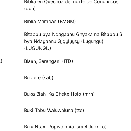
Biblia en Quechua del norte de Conchucos
(qxn)
Biblia Mambae (BMGM)
Bitabbu bya Ndagaanu Ghyaka na Bitabbu 6
bya Ndagaanu Gi̱gu̱lu̱u̱su̱ (Lugungu)
(LUGUNGU)
L)
Blaan, Sarangani (ITD)
Buglere (sab)
Buka Blahi Ka Cheke Holo (mrn)
Buki Tabu Waluwaluna (tte)
Bulu Ntam Pɔpwɛ mʋ́a Israel Ɩlʋ (nko)