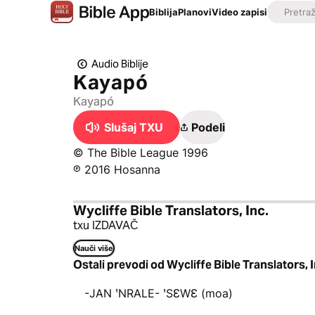
Biblija
Planovi
Video zapisi
Audio Biblije
Kayapó
Kayapó
Slušaj TXU
Podeli
© The Bible League 1996
℗ 2016 Hosanna
Wycliffe Bible Translators, Inc.
txu IZDAVAČ
Nauči više
Ostali prevodi od Wycliffe Bible Translators, I
-JAN ꞌNRALE- ꞌSƐWƐ (moa)