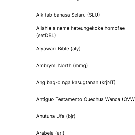
Alkitab bahasa Selaru (SLU)
Allahle a neme heteungekoke homofae
(setDBL)
Alyawarr Bible (aly)
Ambrym, North (mmg)
Ang bag-o nga kasugtanan (krjNT)
Antiguo Testamento Quechua Wanca (QVW
Anutuna Ufa (bjr)
Arabela (arl)