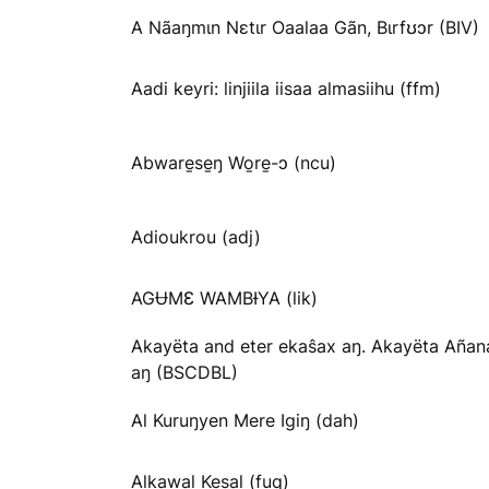
A Nãaŋmɩn Nɛtɩr Oaalaa Gãn, Bɩrfʊɔr (BIV)
Aadi keyri: linjiila iisaa almasiihu (ffm)
Abware̱se̱ŋ Wo̱re̱-ɔ (ncu)
Adioukrou (adj)
AGɄMƐ WAMBƗYA (lik)
Akayëta and eter ekaŝax aŋ. Akayëta Añan
aŋ (BSCDBL)
Al Kuruŋyen Mere Igiŋ (dah)
Alkawal Kesal (fuq)