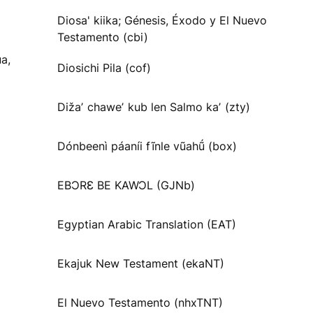
Diosa' kiika; Génesis, Éxodo y El Nuevo
Testamento (cbi)
a,
Diosichi Pila (cof)
Dižaʼ chaweʼ kub len Salmo kaʼ (zty)
Dónbeenì páaníi fĩnle vũahṹ (box)
EBƆRƐ BE KAWƆL (GJNb)
Egyptian Arabic Translation (EAT)
Ekajuk New Testament (ekaNT)
El Nuevo Testamento (nhxTNT)