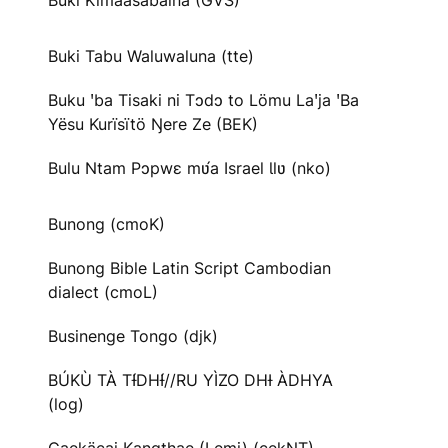
Buki Kimaasabaina (GVS)
Buki Tabu Waluwaluna (tte)
Buku ꞌba Tisaki ni Tɔdɔ to Lömu Laꞌja ꞌBa
Yësu Kurïsïtö Ŋere Ze (BEK)
Bulu Ntam Pɔpwɛ mʋ́a Israel Ɩlʋ (nko)
Bunong (cmoK)
Bunong Bible Latin Script Cambodian
dialect (cmoL)
Businenge Tongo (djk)
BÚKÙ TÀ TƗ́DHƗ́//RU YÌZO DHƗ ÀDHYA
(log)