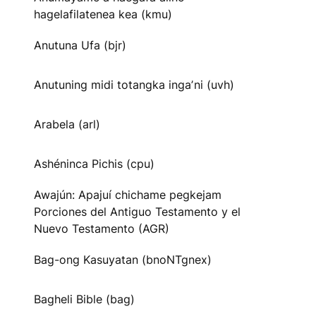
hagelafilatenea kea (kmu)
Anutuna Ufa (bjr)
Anutuning midi totangka ingaʼni (uvh)
Arabela (arl)
Ashéninca Pichis (cpu)
Awajún: Apajuí chichame pegkejam
Porciones del Antiguo Testamento y el
Nuevo Testamento (AGR)
Bag-ong Kasuyatan (bnoNTgnex)
Bagheli Bible (bag)