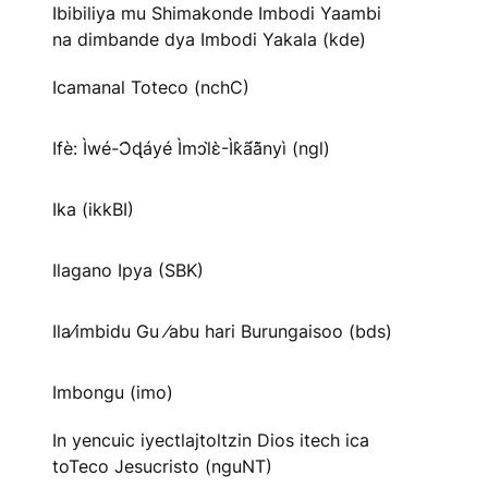
Ibibiliya mu Shimakonde Imbodi Yaambi
na dimbande dya Imbodi Yakala (kde)
Icamanal Toteco (nchC)
Ifè: Ìwé-Ɔ̀ɖáyé Ìmↄl̀ɛ̀-Ìk̀ã́ã̀nyì (ngl)
Ika (ikkBI)
Ilagano Ipya (SBK)
Ila⁄imbidu Gu ⁄abu hari Burungaisoo (bds)
Imbongu (imo)
In yencuic iyectlajtoltzin Dios itech ica
toTeco Jesucristo (nguNT)