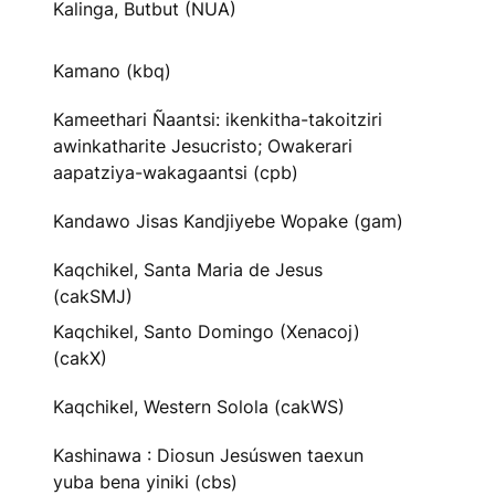
Kalinga, Butbut (NUA)
Kamano (kbq)
Kameethari Ñaantsi: ikenkitha-takoitziri
awinkatharite Jesucristo; Owakerari
aapatziya-wakagaantsi (cpb)
Kandawo Jisas Kandjiyebe Wopake (gam)
Kaqchikel, Santa Maria de Jesus
(cakSMJ)
Kaqchikel, Santo Domingo (Xenacoj)
(cakX)
Kaqchikel, Western Solola (cakWS)
Kashinawa : Diosun Jesúswen taexun
yuba bena yiniki (cbs)