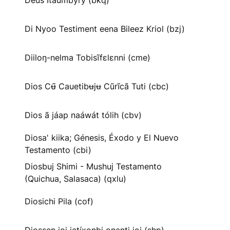
Deus Itaumbyry (bkq)
Di Nyoo Testiment eena Bileez Kriol (bzj)
Diiloŋ-nelma Tobisĩfɛlɛnni (cme)
Dios Cʉ̃ Cauetibʉjʉ Cũrĩcã Tuti (cbc)
Dios ã jáap naáwát tólih (cbv)
Diosa' kiika; Génesis, Éxodo y El Nuevo
Testamento (cbi)
Diosbuj Shimi - Mushuj Testamento
(Quichua, Salasaca) (qxlu)
Diosichi Pila (cof)