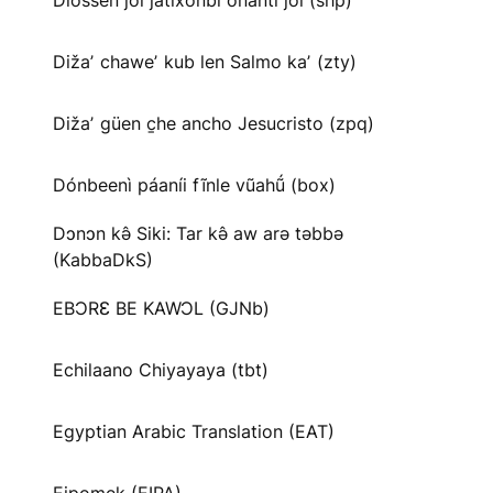
Diossen joi jatíxonbi onanti joi (shp)
Dižaʼ chaweʼ kub len Salmo kaʼ (zty)
Dižaʼ güen c̱he ancho Jesucristo (zpq)
Dónbeenì páaníi fĩnle vũahṹ (box)
Dɔnɔn kə̂ Siki: Tar kə̂ aw arə təbbə
(KabbaDkS)
EBƆRƐ BE KAWƆL (GJNb)
Echilaano Chiyayaya (tbt)
Egyptian Arabic Translation (EAT)