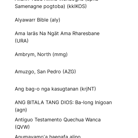
Samenagne pogtoba) (kklKOS)
Alyawarr Bible (aly)
Ama Iaräs Na Ngät Ama Rharesbane
(URA)
Ambrym, North (mmg)
Amuzgo, San Pedro (AZG)
Ang bag-o nga kasugtanan (krjNT)
ANG BITALA TANG DIOS: Ba-long Inigoan
(agn)
Antiguo Testamento Quechua Wanca
(QVW)
Anumayamoʼa haegafa alino