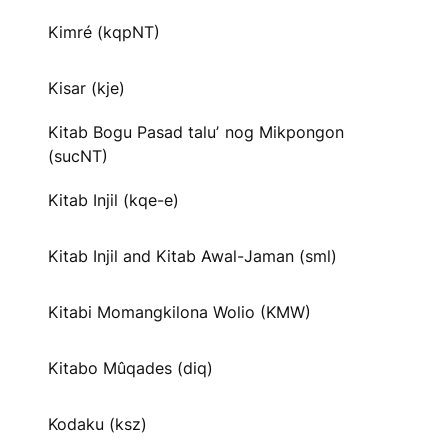
Kimré (kqpNT)
Kisar (kje)
Kitab Bogu Pasad taluʼ nog Mikpongon
(sucNT)
Kitab Injil (kqe-e)
Kitab Injil and Kitab Awal-Jaman (sml)
Kitabi Momangkilona Wolio (KMW)
Kitabo Mûqades (diq)
Kodaku (ksz)