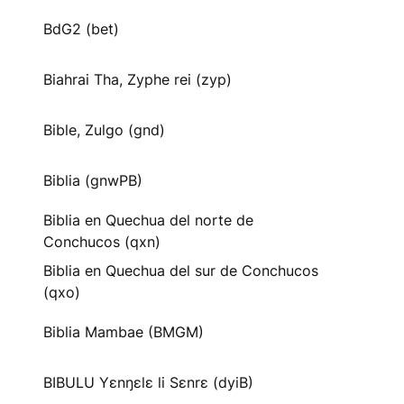
BdG2 (bet)
Biahrai Tha, Zyphe rei (zyp)
Bible, Zulgo (gnd)
Biblia (gnwPB)
Biblia en Quechua del norte de
Conchucos (qxn)
Biblia en Quechua del sur de Conchucos
(qxo)
Biblia Mambae (BMGM)
BIBULU Yɛnŋɛlɛ li Sɛnrɛ (dyiB)