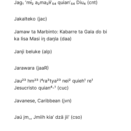
Jag₁ ʼmɨ́₂ a₂ma₂lɨʼ₅₄ quianʼ₅₄ Diu₄ (cnt)
Jakalteko (jac)
Jamaw ta Marbinto: Kabarre ta Gala ɗo bi
ka Iisa Masi iŋ daŋla (daa)
Janji beluke (alp)
Jarawara (jaaR)
Jau²³ hm²³ i⁴ra³tya²³ nei² quieh¹ re¹
Jesucristo quian⁴-¹ (cuc)
Javanese, Caribbean (jvn)
Jaú jm_, Jmiih kia’ dzä jii’ (cso)