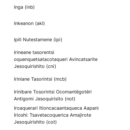
Inga (inb)
Inkeanon (akl)
Ipili Nutestamene (ipi)
Irineane tasorentsi
oquenquetsatacotaqueri Avincatsarite
Jesoquirishito (cni)
Iriniane Tasorintsi (mcb)
Irinibare Tosorintsi Ocomantëgotëri
Antigomi Jesoquirisito (not)
Iroaquerari Itioncacaantaqueca Aapani
Irioshi: Tsavetacoquerica Amajirote
Jesoquirishito (cot)