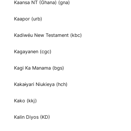
Kaansa NT (Ghana) (gna)
Kaapor (urb)
Kadiwéu New Testament (kbc)
Kagayanen (cgc)
Kagi Ka Manama (bgs)
Kakaɨyari Niukieya (hch)
Kako (kkj)
Kalin Diyos (KD)