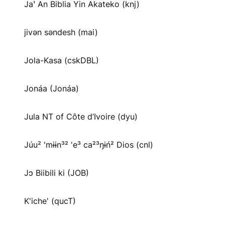
Jaꞌ An Biblia Yin Akateko (knj)
jivən səndesh (mai)
Jola-Kasa (cskDBL)
Jonáa (Jonáa)
Jula NT of Côte d’Ivoire (dyu)
Júu² 'mɨɨn³² 'e³ ca²³ŋɨń² Dios (cnl)
Jɔ Biibili ki (JOB)
K'iche' (qucT)