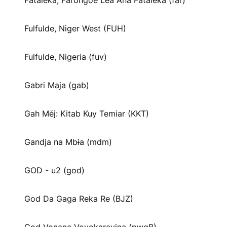
Fataleka, Farongoe Lea Ana Fataleka (far)
Fulfulde, Niger West (FUH)
Fulfulde, Nigeria (fuv)
Gabri Maja (gab)
Gah Méj: Kitab Kuy Temiar (KKT)
Gandja na Mbɨa (mdm)
GOD - u2 (god)
God Da Gaga Reka Re (BJZ)