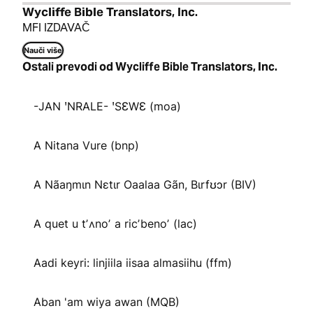
Wycliffe Bible Translators, Inc.
MFI IZDAVAČ
Nauči više
Ostali prevodi od Wycliffe Bible Translators, Inc.
-JAN ꞌNRALE- ꞌSƐWƐ (moa)
A Nitana Vure (bnp)
A Nãaŋmɩn Nɛtɩr Oaalaa Gãn, Bɩrfʊɔr (BIV)
A quet u tʼʌnoʼ a ricʼbenoʼ (lac)
Aadi keyri: linjiila iisaa almasiihu (ffm)
Aban 'am wiya awan (MQB)