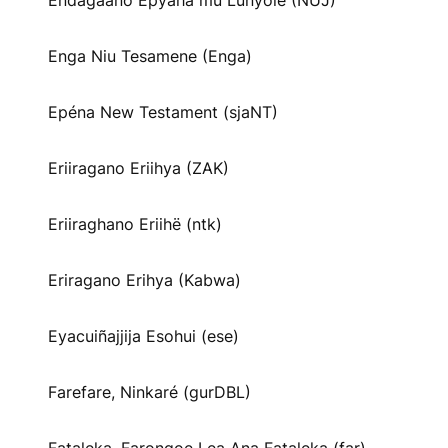
Endagaano Epyaha mu Lunyole (NUJ)
Enga Niu Tesamene (Enga)
Epéna New Testament (sjaNT)
Eriiragano Eriihya (ZAK)
Eriiraghano Eriihë (ntk)
Eriragano Erihya (Kabwa)
Eyacuiñajjija Esohui (ese)
Farefare, Ninkaré (gurDBL)