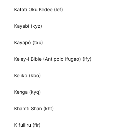
Katɔti Ɔku Kedee (lef)
Kayabí (kyz)
Kayapó (txu)
Keley-i Bible (Antipolo Ifugao) (ify)
Keliko (kbo)
Kenga (kyq)
Khamti Shan (kht)
Kifuliiru (flr)