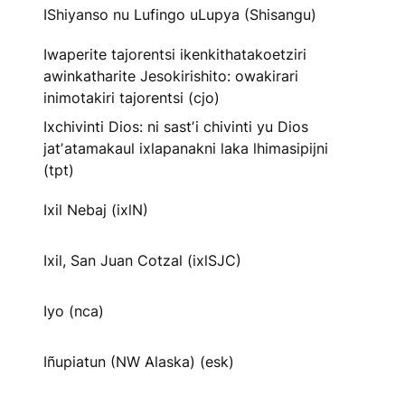
IShiyanso nu Lufingo uLupya (Shisangu)
Iwaperite tajorentsi ikenkithatakoetziri
awinkatharite Jesokirishito: owakirari
inimotakiri tajorentsi (cjo)
Ixchivinti Dios: ni sastʼi chivinti yu Dios
jatʼatamakaul ixlapanakni laka lhimasipijni
(tpt)
Ixil Nebaj (ixlN)
Ixil, San Juan Cotzal (ixlSJC)
Iyo (nca)
Iñupiatun (NW Alaska) (esk)