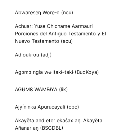
Abware̱se̱ŋ Wo̱re̱-ɔ (ncu)
Achuar: Yuse Chichame Aarmauri
Porciones del Antiguo Testamento y El
Nuevo Testamento (acu)
Adioukrou (adj)
Agɔmɔ ngia wʉ Ɨtakɨ-takɨ (BudKoya)
AGɄMƐ WAMBƗYA (lik)
Ajyíninka Apurucayali (cpc)
Akayëta and eter ekaŝax aŋ. Akayëta
Añanar aŋ (BSCDBL)