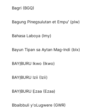
Bagri (BGQ)
Bagung Pinegsulutan et Empuꞌ (plw)
Bahasa Laboya (lmy)
Bayun Tipan sa Aytan Mag-Indi (blx)
BAYỊBURU Ikwo (Ikwo)
BAYỊBURU Izii (Izii)
BAYỊBURU Ẹzaa (Ezaa)
Bbaibbuli y'oLugwere (GWR)