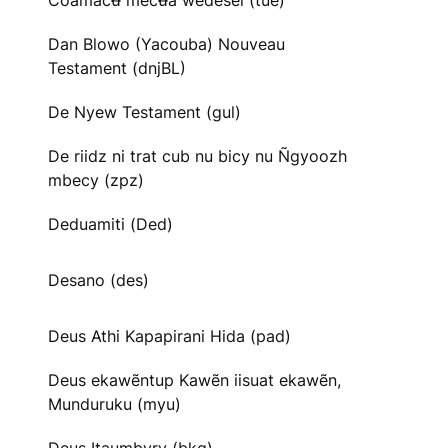
Cõãmacʉ̃ mecʉ̃ã wedesei (tue)
Dan Blowo (Yacouba) Nouveau
Testament (dnjBL)
De Nyew Testament (gul)
De riidz ni trat cub nu bicy nu Ñgyoozh
mbecy (zpz)
Deduamiti (Ded)
Desano (des)
Deus Athi Kapapirani Hida (pad)
Deus ekawẽntup Kawẽn iisuat ekawẽn,
Munduruku (myu)