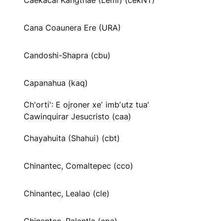
Caekäcai Kangthae (Lemi) (cekNT)
Cana Coaunera Ere (URA)
Candoshi-Shapra (cbu)
Capanahua (kaq)
Ch'orti': E ojroner xeʼ imbʼutz tuaʼ
Cawinquirar Jesucristo (caa)
Chayahuita (Shahui) (cbt)
Chinantec, Comaltepec (cco)
Chinantec, Lealao (cle)