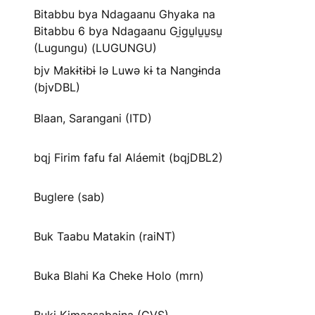
Bitabbu bya Ndagaanu Ghyaka na
Bitabbu 6 bya Ndagaanu Gi̱gu̱lu̱u̱su̱
(Lugungu) (LUGUNGU)
bjv Makɨtɨbɨ lə Luwə kɨ ta Nangɨnda
(bjvDBL)
Blaan, Sarangani (ITD)
bqj Firim fafu fal Aláemit (bqjDBL2)
Buglere (sab)
Buk Taabu Matakin (raiNT)
Buka Blahi Ka Cheke Holo (mrn)