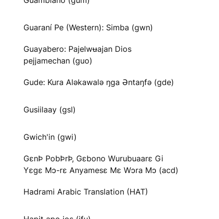
Guambiano (gum)
Guaraní Pe (Western): Simba (gwn)
Guayabero: Pajelwʉajan Dios
pejjamechan (guo)
Gude: Kura Aləkawalə ŋga Əntaŋfə (gde)
Gusiilaay (gsl)
Gwich'in (gwi)
GɛnÞ PobÞrÞ, Gɛbono Wurubuaarɛ Gi
Yɛgɛ Mɔ-rɛ Anyamesɛ Mɛ Wɔra Mɔ (acd)
Hadrami Arabic Translation (HAT)