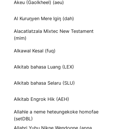
Akeu (Gaolkheel) (aeu)
Al Kuruŋyen Mere Igiŋ (dah)
Alacatlatzala Mixtec New Testament
(mim)
Alkawal Kesal (fuq)
Alkitab bahasa Luang (LEX)
Alkitab bahasa Selaru (SLU)
Alkitab Engrok Hik (AEH)
Allahle a neme heteungekoke homofae
(setDBL)
Allahri Yubu Nikne Wendogne (apna