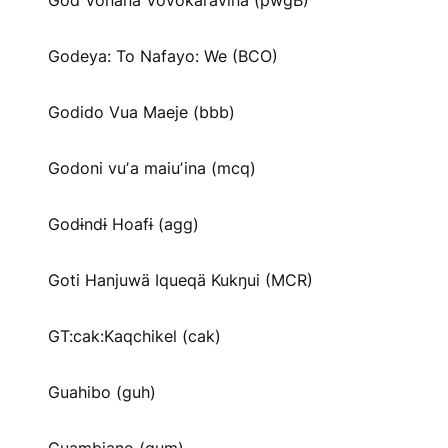
God Vonana Vovokaravina (pwgB)
Godeya: To Nafayo: We (BCO)
Godido Vua Maeje (bbb)
Godoni vuʼa maiuʼina (mcq)
Godɨndɨ Hoafɨ (agg)
Goti Hanjuwä Iqueqä Kukŋui (MCR)
GT:cak:Kaqchikel (cak)
Guahibo (guh)