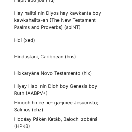
Hapit apo jos (ifu)
Hay halitá nin Diyos hay kawkanta boy
kawkahalita-an (The New Testament
Psalms and Proverbs) (sblNT)
Hdi (xed)
Hindustani, Caribbean (hns)
Hixkaryána Novo Testamento (hix)
Hiyay Habi nin Dioh boy Genesis boy
Ruth (AABPV+)
Hmooh hmëë he- ga-jmee Jesucristo;
Salmos (chz)
Hodáay Pákén Ketáb, Balochi zobáná
(HPKB)