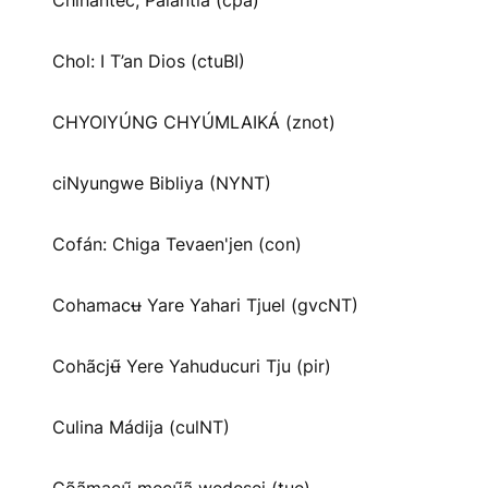
Chinantec, Palantla (cpa)
Chol: I T’an Dios (ctuBI)
CHYOIYÚNG CHYÚMLAIKÁ (znot)
ciNyungwe Bibliya (NYNT)
Cofán: Chiga Tevaen'jen (con)
Cohamacʉ Yare Yahari Tjuel (gvcNT)
Cohãcjʉ̃ Yere Yahuducuri Tju (pir)
Culina Mádija (culNT)