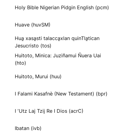
Holy Bible Nigerian Pidgin English (pcm)
Huave (huvSM)
Hua̱ xasa̱sti talacca̱xlan quinTla̱tican
Jesucristo (tos)
Huitoto, Minica: Juziñamui Ñuera Uai
(hto)
Huitoto, Murui (huu)
I Falami Kasafnè (New Testament) (bpr)
I ʼUtz Laj Tzij Re I Dios (acrC)
Ibatan (ivb)