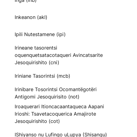
Inga (inb)
Inkeanon (akl)
Ipili Nutestamene (ipi)
Irineane tasorentsi
oquenquetsatacotaqueri Avincatsarite
Jesoquirishito (cni)
Iriniane Tasorintsi (mcb)
Irinibare Tosorintsi Ocomantëgotëri
Antigomi Jesoquirisito (not)
Iroaquerari Itioncacaantaqueca Aapani
Irioshi: Tsavetacoquerica Amajirote
Jesoquirishito (cot)
IShiyanso nu Lufingo uLupya (Shisangu)