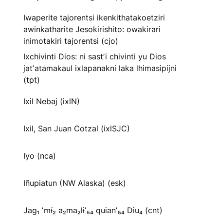
Iwaperite tajorentsi ikenkithatakoetziri
awinkatharite Jesokirishito: owakirari
inimotakiri tajorentsi (cjo)
Ixchivinti Dios: ni sastʼi chivinti yu Dios
jatʼatamakaul ixlapanakni laka lhimasipijni
(tpt)
Ixil Nebaj (ixlN)
Ixil, San Juan Cotzal (ixlSJC)
Iyo (nca)
Iñupiatun (NW Alaska) (esk)
Jag₁ ʼmɨ́₂ a₂ma₂lɨʼ₅₄ quianʼ₅₄ Diu₄ (cnt)