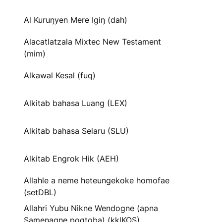
Al Kuruŋyen Mere Igiŋ (dah)
Alacatlatzala Mixtec New Testament
(mim)
Alkawal Kesal (fuq)
Alkitab bahasa Luang (LEX)
Alkitab bahasa Selaru (SLU)
Alkitab Engrok Hik (AEH)
Allahle a neme heteungekoke homofae
(setDBL)
Allahri Yubu Nikne Wendogne (apna
Samenagne pogtoba) (kklKOS)