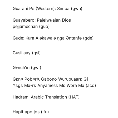
Guaraní Pe (Western): Simba (gwn)
Guayabero: Pajelwʉajan Dios
pejjamechan (guo)
Gude: Kura Aləkawalə ŋga Əntaŋfə (gde)
Gusiilaay (gsl)
Gwich'in (gwi)
GɛnÞ PobÞrÞ, Gɛbono Wurubuaarɛ Gi
Yɛgɛ Mɔ-rɛ Anyamesɛ Mɛ Wɔra Mɔ (acd)
Hadrami Arabic Translation (HAT)
Hapit apo jos (ifu)