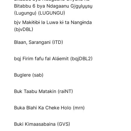
Bitabbu 6 bya Ndagaanu Gi̱gu̱lu̱u̱su̱
(Lugungu) (LUGUNGU)
bjv Makɨtɨbɨ lə Luwə kɨ ta Nangɨnda
(bjvDBL)
Blaan, Sarangani (ITD)
bqj Firim fafu fal Aláemit (bqjDBL2)
Buglere (sab)
Buk Taabu Matakin (raiNT)
Buka Blahi Ka Cheke Holo (mrn)
Buki Kimaasabaina (GVS)