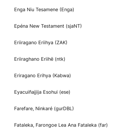
Enga Niu Tesamene (Enga)
Epéna New Testament (sjaNT)
Eriiragano Eriihya (ZAK)
Eriiraghano Eriihë (ntk)
Eriragano Erihya (Kabwa)
Eyacuiñajjija Esohui (ese)
Farefare, Ninkaré (gurDBL)
Fataleka, Farongoe Lea Ana Fataleka (far)