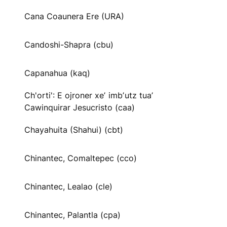
Cana Coaunera Ere (URA)
Candoshi-Shapra (cbu)
Capanahua (kaq)
Ch'orti': E ojroner xeʼ imbʼutz tuaʼ
Cawinquirar Jesucristo (caa)
Chayahuita (Shahui) (cbt)
Chinantec, Comaltepec (cco)
Chinantec, Lealao (cle)
Chinantec, Palantla (cpa)