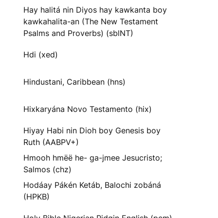
Hay halitá nin Diyos hay kawkanta boy
kawkahalita-an (The New Testament
Psalms and Proverbs) (sblNT)
Hdi (xed)
Hindustani, Caribbean (hns)
Hixkaryána Novo Testamento (hix)
Hiyay Habi nin Dioh boy Genesis boy
Ruth (AABPV+)
Hmooh hmëë he- ga-jmee Jesucristo;
Salmos (chz)
Hodáay Pákén Ketáb, Balochi zobáná
(HPKB)