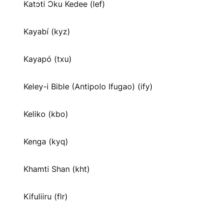
Katɔti Ɔku Kedee (lef)
Kayabí (kyz)
Kayapó (txu)
Keley-i Bible (Antipolo Ifugao) (ify)
Keliko (kbo)
Kenga (kyq)
Khamti Shan (kht)
Kifuliiru (flr)