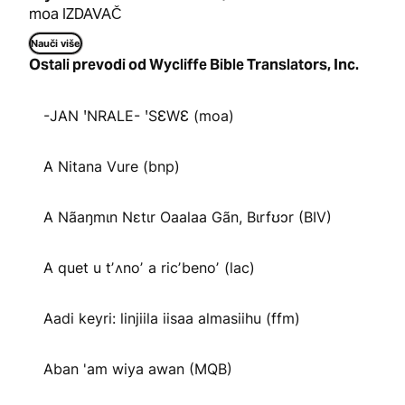
moa IZDAVAČ
Nauči više
Ostali prevodi od Wycliffe Bible Translators, Inc.
-JAN ꞌNRALE- ꞌSƐWƐ (moa)
A Nitana Vure (bnp)
A Nãaŋmɩn Nɛtɩr Oaalaa Gãn, Bɩrfʊɔr (BIV)
A quet u tʼʌnoʼ a ricʼbenoʼ (lac)
Aadi keyri: linjiila iisaa almasiihu (ffm)
Aban 'am wiya awan (MQB)