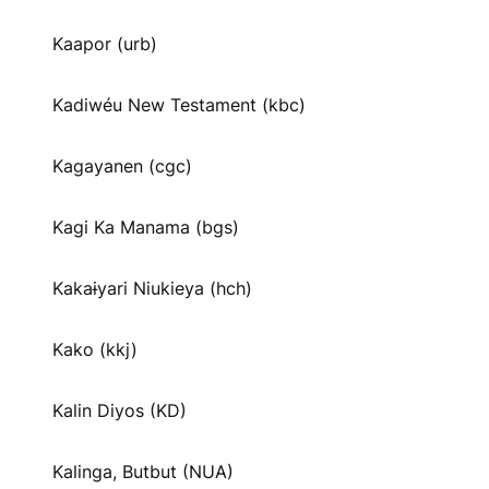
Kaapor (urb)
Kadiwéu New Testament (kbc)
Kagayanen (cgc)
Kagi Ka Manama (bgs)
Kakaɨyari Niukieya (hch)
Kako (kkj)
Kalin Diyos (KD)
Kalinga, Butbut (NUA)