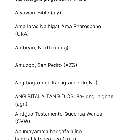
Alyawarr Bible (aly)
Ama Iaräs Na Ngät Ama Rharesbane
(URA)
Ambrym, North (mmg)
Amuzgo, San Pedro (AZG)
Ang bag-o nga kasugtanan (krjNT)
ANG BITALA TANG DIOS: Ba-long Inigoan
(agn)
Antiguo Testamento Quechua Wanca
(QVW)
Anumayamoʼa haegafa alino
hagelafilatenea kea (kmu)