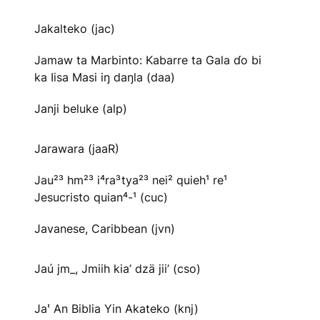
Jakalteko (jac)
Jamaw ta Marbinto: Kabarre ta Gala ɗo bi
ka Iisa Masi iŋ daŋla (daa)
Janji beluke (alp)
Jarawara (jaaR)
Jau²³ hm²³ i⁴ra³tya²³ nei² quieh¹ re¹
Jesucristo quian⁴-¹ (cuc)
Javanese, Caribbean (jvn)
Jaú jm_, Jmiih kia’ dzä jii’ (cso)
Jaꞌ An Biblia Yin Akateko (knj)