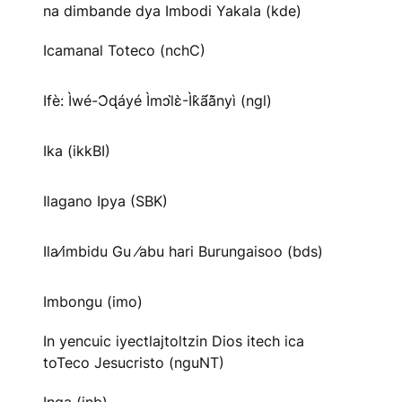
na dimbande dya Imbodi Yakala (kde)
Icamanal Toteco (nchC)
Ifè: Ìwé-Ɔ̀ɖáyé Ìmↄl̀ɛ̀-Ìk̀ã́ã̀nyì (ngl)
Ika (ikkBI)
Ilagano Ipya (SBK)
Ila⁄imbidu Gu ⁄abu hari Burungaisoo (bds)
Imbongu (imo)
In yencuic iyectlajtoltzin Dios itech ica
toTeco Jesucristo (nguNT)