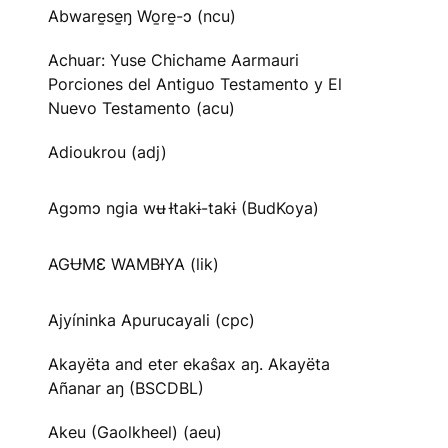
Abware̱se̱ŋ Wo̱re̱-ɔ (ncu)
Achuar: Yuse Chichame Aarmauri
Porciones del Antiguo Testamento y El
Nuevo Testamento (acu)
Adioukrou (adj)
Agɔmɔ ngia wʉ Ɨtakɨ-takɨ (BudKoya)
AGɄMƐ WAMBƗYA (lik)
Ajyíninka Apurucayali (cpc)
Akayëta and eter ekaŝax aŋ. Akayëta
Añanar aŋ (BSCDBL)
Akeu (Gaolkheel) (aeu)