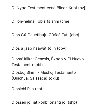
Di Nyoo Testiment eena Bileez Kriol (bzj)
Diiloŋ-nelma Tobisĩfɛlɛnni (cme)
Dios Cʉ̃ Cauetibʉjʉ Cũrĩcã Tuti (cbc)
Dios ã jáap naáwát tólih (cbv)
Diosa' kiika; Génesis, Éxodo y El Nuevo
Testamento (cbi)
Diosbuj Shimi - Mushuj Testamento
(Quichua, Salasaca) (qxlu)
Diosichi Pila (cof)
Diossen joi jatíxonbi onanti joi (shp)