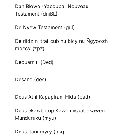
Dan Blowo (Yacouba) Nouveau
Testament (dnjBL)
De Nyew Testament (gul)
De riidz ni trat cub nu bicy nu Ñgyoozh
mbecy (zpz)
Deduamiti (Ded)
Desano (des)
Deus Athi Kapapirani Hida (pad)
Deus ekawẽntup Kawẽn iisuat ekawẽn,
Munduruku (myu)
Deus Itaumbyry (bkq)