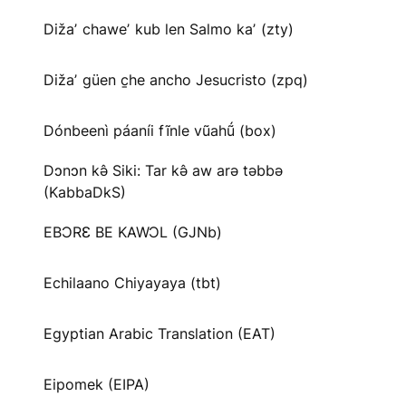
Dižaʼ chaweʼ kub len Salmo kaʼ (zty)
Dižaʼ güen c̱he ancho Jesucristo (zpq)
Dónbeenì páaníi fĩnle vũahṹ (box)
Dɔnɔn kə̂ Siki: Tar kə̂ aw arə təbbə
(KabbaDkS)
EBƆRƐ BE KAWƆL (GJNb)
Echilaano Chiyayaya (tbt)
Egyptian Arabic Translation (EAT)
Eipomek (EIPA)