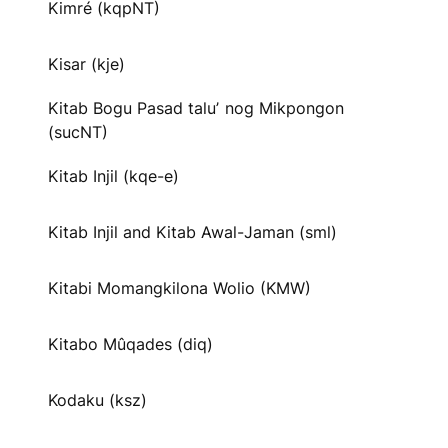
Kimré (kqpNT)
Kisar (kje)
Kitab Bogu Pasad taluʼ nog Mikpongon
(sucNT)
Kitab Injil (kqe-e)
Kitab Injil and Kitab Awal-Jaman (sml)
Kitabi Momangkilona Wolio (KMW)
Kitabo Mûqades (diq)
Kodaku (ksz)