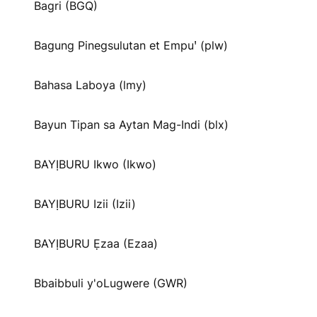
Bagri (BGQ)
Bagung Pinegsulutan et Empuꞌ (plw)
Bahasa Laboya (lmy)
Bayun Tipan sa Aytan Mag-Indi (blx)
BAYỊBURU Ikwo (Ikwo)
BAYỊBURU Izii (Izii)
BAYỊBURU Ẹzaa (Ezaa)
Bbaibbuli y'oLugwere (GWR)