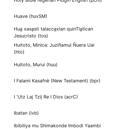
Holy Bible Nigerian Pidgin English (pcm)
Huave (huvSM)
Hua̱ xasa̱sti talacca̱xlan quinTla̱tican
Jesucristo (tos)
Huitoto, Minica: Juziñamui Ñuera Uai
(hto)
Huitoto, Murui (huu)
I Falami Kasafnè (New Testament) (bpr)
I ʼUtz Laj Tzij Re I Dios (acrC)
Ibatan (ivb)
Ibibiliya mu Shimakonde Imbodi Yaambi