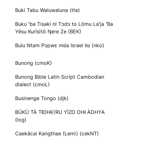
Buki Tabu Waluwaluna (tte)
Buku ꞌba Tisaki ni Tɔdɔ to Lömu Laꞌja ꞌBa
Yësu Kurïsïtö Ŋere Ze (BEK)
Bulu Ntam Pɔpwɛ mʋ́a Israel Ɩlʋ (nko)
Bunong (cmoK)
Bunong Bible Latin Script Cambodian
dialect (cmoL)
Businenge Tongo (djk)
BÚKÙ TÀ TƗ́DHƗ́//RU YÌZO DHƗ ÀDHYA
(log)
Caekäcai Kangthae (Lemi) (cekNT)