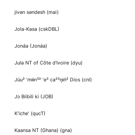
jivən səndesh (mai)
Jola-Kasa (cskDBL)
Jonáa (Jonáa)
Jula NT of Côte d’Ivoire (dyu)
Júu² 'mɨɨn³² 'e³ ca²³ŋɨń² Dios (cnl)
Jɔ Biibili ki (JOB)
K'iche' (qucT)
Kaansa NT (Ghana) (gna)