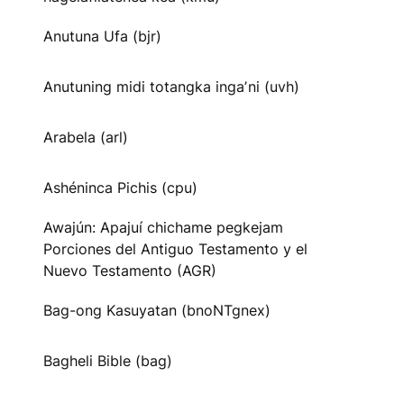
Anutuna Ufa (bjr)
Anutuning midi totangka ingaʼni (uvh)
Arabela (arl)
Ashéninca Pichis (cpu)
Awajún: Apajuí chichame pegkejam
Porciones del Antiguo Testamento y el
Nuevo Testamento (AGR)
Bag-ong Kasuyatan (bnoNTgnex)
Bagheli Bible (bag)