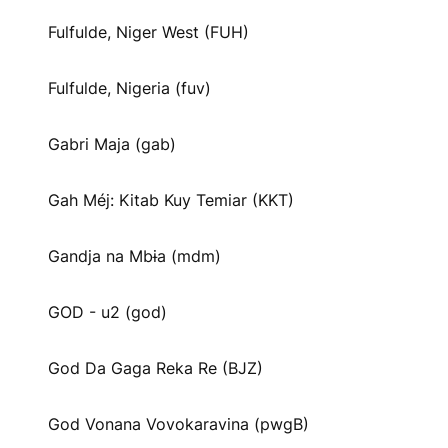
Fulfulde, Niger West (FUH)
Fulfulde, Nigeria (fuv)
Gabri Maja (gab)
Gah Méj: Kitab Kuy Temiar (KKT)
Gandja na Mbɨa (mdm)
GOD - u2 (god)
God Da Gaga Reka Re (BJZ)
God Vonana Vovokaravina (pwgB)