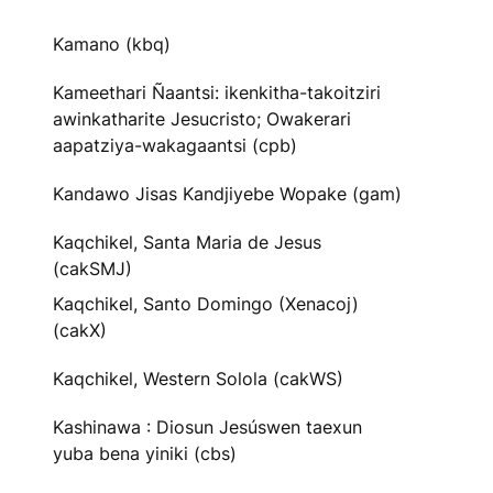
Kamano (kbq)
Kameethari Ñaantsi: ikenkitha-takoitziri
awinkatharite Jesucristo; Owakerari
aapatziya-wakagaantsi (cpb)
Kandawo Jisas Kandjiyebe Wopake (gam)
Kaqchikel, Santa Maria de Jesus
(cakSMJ)
Kaqchikel, Santo Domingo (Xenacoj)
(cakX)
Kaqchikel, Western Solola (cakWS)
Kashinawa : Diosun Jesúswen taexun
yuba bena yiniki (cbs)