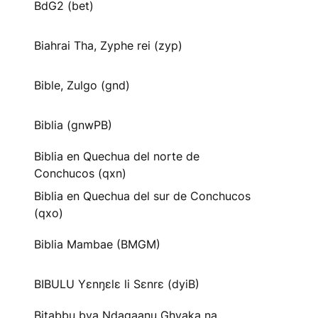
BdG2 (bet)
Biahrai Tha, Zyphe rei (zyp)
Bible, Zulgo (gnd)
Biblia (gnwPB)
Biblia en Quechua del norte de
Conchucos (qxn)
Biblia en Quechua del sur de Conchucos
(qxo)
Biblia Mambae (BMGM)
BIBULU Yɛnŋɛlɛ li Sɛnrɛ (dyiB)
Bitabbu bya Ndagaanu Ghyaka na