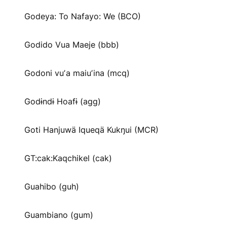
Godeya: To Nafayo: We (BCO)
Godido Vua Maeje (bbb)
Godoni vuʼa maiuʼina (mcq)
Godɨndɨ Hoafɨ (agg)
Goti Hanjuwä Iqueqä Kukŋui (MCR)
GT:cak:Kaqchikel (cak)
Guahibo (guh)
Guambiano (gum)