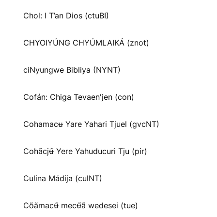
Chol: I T’an Dios (ctuBI)
CHYOIYÚNG CHYÚMLAIKÁ (znot)
ciNyungwe Bibliya (NYNT)
Cofán: Chiga Tevaen'jen (con)
Cohamacʉ Yare Yahari Tjuel (gvcNT)
Cohãcjʉ̃ Yere Yahuducuri Tju (pir)
Culina Mádija (culNT)
Cõãmacʉ̃ mecʉ̃ã wedesei (tue)