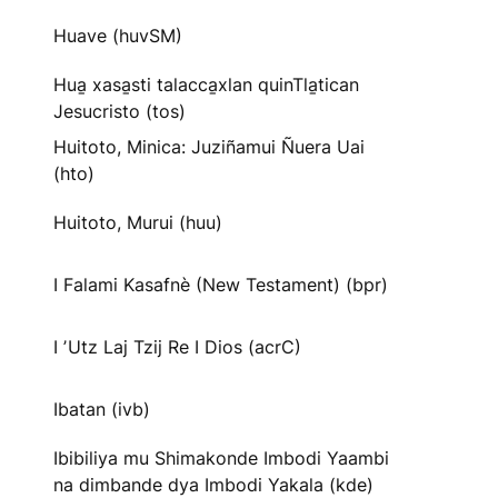
Huave (huvSM)
Hua̱ xasa̱sti talacca̱xlan quinTla̱tican
Jesucristo (tos)
Huitoto, Minica: Juziñamui Ñuera Uai
(hto)
Huitoto, Murui (huu)
I Falami Kasafnè (New Testament) (bpr)
I ʼUtz Laj Tzij Re I Dios (acrC)
Ibatan (ivb)
Ibibiliya mu Shimakonde Imbodi Yaambi
na dimbande dya Imbodi Yakala (kde)