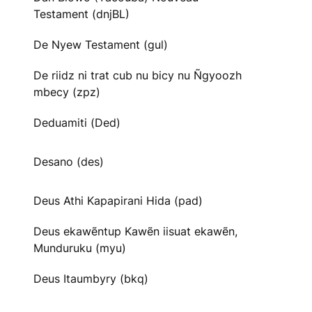
Testament (dnjBL)
De Nyew Testament (gul)
De riidz ni trat cub nu bicy nu Ñgyoozh
mbecy (zpz)
Deduamiti (Ded)
Desano (des)
Deus Athi Kapapirani Hida (pad)
Deus ekawẽntup Kawẽn iisuat ekawẽn,
Munduruku (myu)
Deus Itaumbyry (bkq)