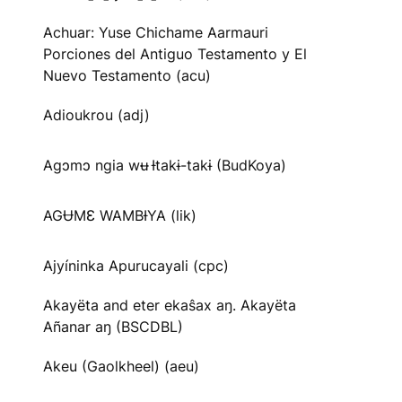
Achuar: Yuse Chichame Aarmauri
Porciones del Antiguo Testamento y El
Nuevo Testamento (acu)
Adioukrou (adj)
Agɔmɔ ngia wʉ Ɨtakɨ-takɨ (BudKoya)
AGɄMƐ WAMBƗYA (lik)
Ajyíninka Apurucayali (cpc)
Akayëta and eter ekaŝax aŋ. Akayëta
Añanar aŋ (BSCDBL)
Akeu (Gaolkheel) (aeu)