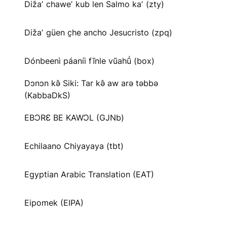
Dižaʼ chaweʼ kub len Salmo kaʼ (zty)
Dižaʼ güen c̱he ancho Jesucristo (zpq)
Dónbeenì páaníi fĩnle vũahṹ (box)
Dɔnɔn kə̂ Siki: Tar kə̂ aw arə təbbə
(KabbaDkS)
EBƆRƐ BE KAWƆL (GJNb)
Echilaano Chiyayaya (tbt)
Egyptian Arabic Translation (EAT)
Eipomek (EIPA)