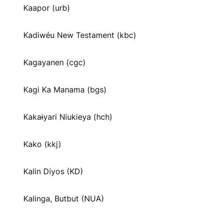
Kaapor (urb)
Kadiwéu New Testament (kbc)
Kagayanen (cgc)
Kagi Ka Manama (bgs)
Kakaɨyari Niukieya (hch)
Kako (kkj)
Kalin Diyos (KD)
Kalinga, Butbut (NUA)