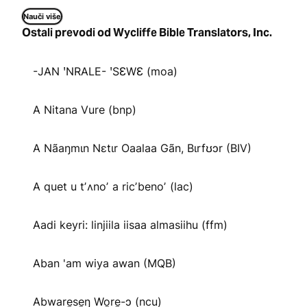
Nauči više
Ostali prevodi od Wycliffe Bible Translators, Inc.
-JAN ꞌNRALE- ꞌSƐWƐ (moa)
A Nitana Vure (bnp)
A Nãaŋmɩn Nɛtɩr Oaalaa Gãn, Bɩrfʊɔr (BIV)
A quet u tʼʌnoʼ a ricʼbenoʼ (lac)
Aadi keyri: linjiila iisaa almasiihu (ffm)
Aban 'am wiya awan (MQB)
Abware̱se̱ŋ Wo̱re̱-ɔ (ncu)