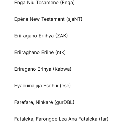
Enga Niu Tesamene (Enga)
Epéna New Testament (sjaNT)
Eriiragano Eriihya (ZAK)
Eriiraghano Eriihë (ntk)
Eriragano Erihya (Kabwa)
Eyacuiñajjija Esohui (ese)
Farefare, Ninkaré (gurDBL)
Fataleka, Farongoe Lea Ana Fataleka (far)