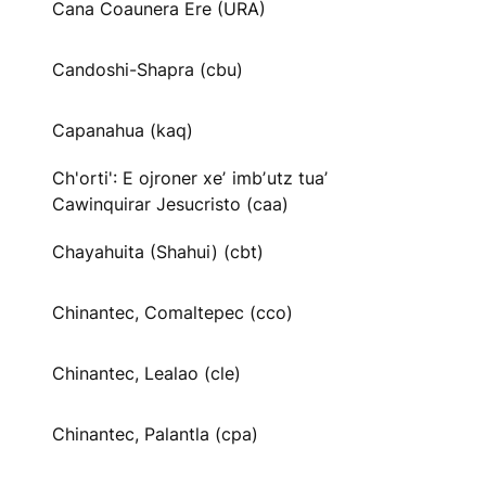
Cana Coaunera Ere (URA)
Candoshi-Shapra (cbu)
Capanahua (kaq)
Ch'orti': E ojroner xeʼ imbʼutz tuaʼ
Cawinquirar Jesucristo (caa)
Chayahuita (Shahui) (cbt)
Chinantec, Comaltepec (cco)
Chinantec, Lealao (cle)
Chinantec, Palantla (cpa)