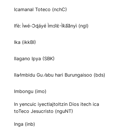
Icamanal Toteco (nchC)
Ifè: Ìwé-Ɔ̀ɖáyé Ìmↄl̀ɛ̀-Ìk̀ã́ã̀nyì (ngl)
Ika (ikkBI)
Ilagano Ipya (SBK)
Ila⁄imbidu Gu ⁄abu hari Burungaisoo (bds)
Imbongu (imo)
In yencuic iyectlajtoltzin Dios itech ica
toTeco Jesucristo (nguNT)
Inga (inb)