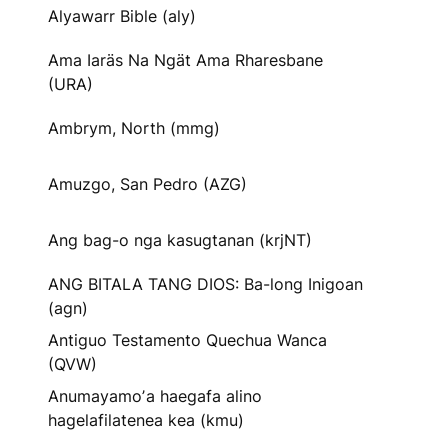
Alyawarr Bible (aly)
Ama Iaräs Na Ngät Ama Rharesbane
(URA)
Ambrym, North (mmg)
Amuzgo, San Pedro (AZG)
Ang bag-o nga kasugtanan (krjNT)
ANG BITALA TANG DIOS: Ba-long Inigoan
(agn)
Antiguo Testamento Quechua Wanca
(QVW)
Anumayamoʼa haegafa alino
hagelafilatenea kea (kmu)