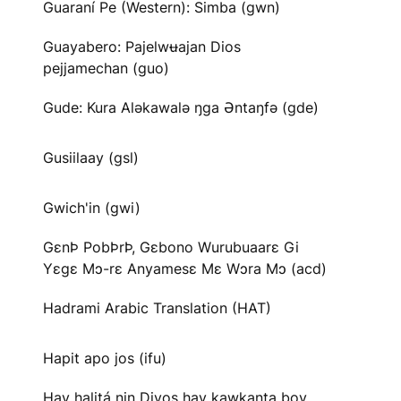
Guaraní Pe (Western): Simba (gwn)
Guayabero: Pajelwʉajan Dios
pejjamechan (guo)
Gude: Kura Aləkawalə ŋga Əntaŋfə (gde)
Gusiilaay (gsl)
Gwich'in (gwi)
GɛnÞ PobÞrÞ, Gɛbono Wurubuaarɛ Gi
Yɛgɛ Mɔ-rɛ Anyamesɛ Mɛ Wɔra Mɔ (acd)
Hadrami Arabic Translation (HAT)
Hapit apo jos (ifu)
Hay halitá nin Diyos hay kawkanta boy