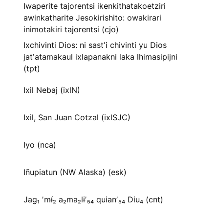
Iwaperite tajorentsi ikenkithatakoetziri
awinkatharite Jesokirishito: owakirari
inimotakiri tajorentsi (cjo)
Ixchivinti Dios: ni sastʼi chivinti yu Dios
jatʼatamakaul ixlapanakni laka lhimasipijni
(tpt)
Ixil Nebaj (ixlN)
Ixil, San Juan Cotzal (ixlSJC)
Iyo (nca)
Iñupiatun (NW Alaska) (esk)
Jag₁ ʼmɨ́₂ a₂ma₂lɨʼ₅₄ quianʼ₅₄ Diu₄ (cnt)