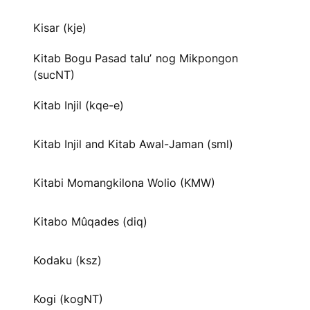
Kisar (kje)
Kitab Bogu Pasad taluʼ nog Mikpongon
(sucNT)
Kitab Injil (kqe-e)
Kitab Injil and Kitab Awal-Jaman (sml)
Kitabi Momangkilona Wolio (KMW)
Kitabo Mûqades (diq)
Kodaku (ksz)
Kogi (kogNT)