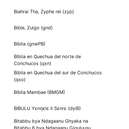
Biahrai Tha, Zyphe rei (zyp)
Bible, Zulgo (gnd)
Biblia (gnwPB)
Biblia en Quechua del norte de
Conchucos (qxn)
Biblia en Quechua del sur de Conchucos
(qxo)
Biblia Mambae (BMGM)
BIBULU Yɛnŋɛlɛ li Sɛnrɛ (dyiB)
Bitabbu bya Ndagaanu Ghyaka na
Bitabbu 6 bya Ndagaanu Gi̱gu̱lu̱u̱su̱