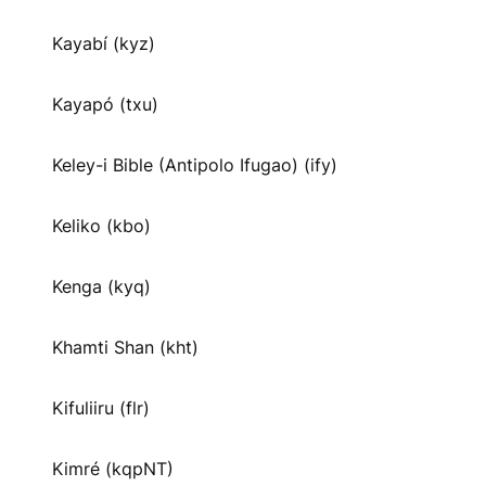
Kayabí (kyz)
Kayapó (txu)
Keley-i Bible (Antipolo Ifugao) (ify)
Keliko (kbo)
Kenga (kyq)
Khamti Shan (kht)
Kifuliiru (flr)
Kimré (kqpNT)