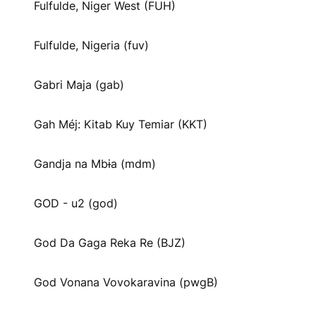
Fulfulde, Niger West (FUH)
Fulfulde, Nigeria (fuv)
Gabri Maja (gab)
Gah Méj: Kitab Kuy Temiar (KKT)
Gandja na Mbɨa (mdm)
GOD - u2 (god)
God Da Gaga Reka Re (BJZ)
God Vonana Vovokaravina (pwgB)