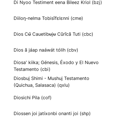
Di Nyoo Testiment eena Bileez Kriol (bzj)
Diiloŋ-nelma Tobisĩfɛlɛnni (cme)
Dios Cʉ̃ Cauetibʉjʉ Cũrĩcã Tuti (cbc)
Dios ã jáap naáwát tólih (cbv)
Diosa' kiika; Génesis, Éxodo y El Nuevo
Testamento (cbi)
Diosbuj Shimi - Mushuj Testamento
(Quichua, Salasaca) (qxlu)
Diosichi Pila (cof)
Diossen joi jatíxonbi onanti joi (shp)