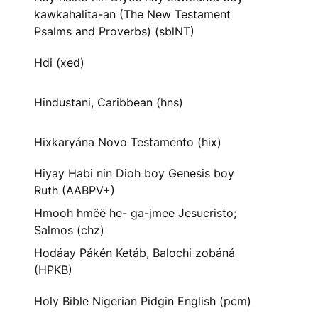
kawkahalita-an (The New Testament
Psalms and Proverbs) (sblNT)
Hdi (xed)
Hindustani, Caribbean (hns)
Hixkaryána Novo Testamento (hix)
Hiyay Habi nin Dioh boy Genesis boy
Ruth (AABPV+)
Hmooh hmëë he- ga-jmee Jesucristo;
Salmos (chz)
Hodáay Pákén Ketáb, Balochi zobáná
(HPKB)
Holy Bible Nigerian Pidgin English (pcm)