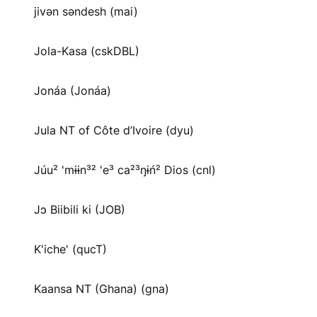
jivən səndesh (mai)
Jola-Kasa (cskDBL)
Jonáa (Jonáa)
Jula NT of Côte d’Ivoire (dyu)
Júu² 'mɨɨn³² 'e³ ca²³ŋɨń² Dios (cnl)
Jɔ Biibili ki (JOB)
K'iche' (qucT)
Kaansa NT (Ghana) (gna)