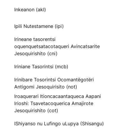
Inkeanon (akl)
Ipili Nutestamene (ipi)
Irineane tasorentsi
oquenquetsatacotaqueri Avincatsarite
Jesoquirishito (cni)
Iriniane Tasorintsi (mcb)
Irinibare Tosorintsi Ocomantëgotëri
Antigomi Jesoquirisito (not)
Iroaquerari Itioncacaantaqueca Aapani
Irioshi: Tsavetacoquerica Amajirote
Jesoquirishito (cot)
IShiyanso nu Lufingo uLupya (Shisangu)