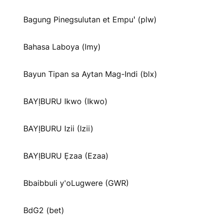
Bagung Pinegsulutan et Empuꞌ (plw)
Bahasa Laboya (lmy)
Bayun Tipan sa Aytan Mag-Indi (blx)
BAYỊBURU Ikwo (Ikwo)
BAYỊBURU Izii (Izii)
BAYỊBURU Ẹzaa (Ezaa)
Bbaibbuli y'oLugwere (GWR)
BdG2 (bet)