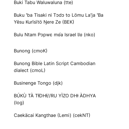
Buki Tabu Waluwaluna (tte)
Buku ꞌba Tisaki ni Tɔdɔ to Lömu Laꞌja ꞌBa
Yësu Kurïsïtö Ŋere Ze (BEK)
Bulu Ntam Pɔpwɛ mʋ́a Israel Ɩlʋ (nko)
Bunong (cmoK)
Bunong Bible Latin Script Cambodian
dialect (cmoL)
Businenge Tongo (djk)
BÚKÙ TÀ TƗ́DHƗ́//RU YÌZO DHƗ ÀDHYA
(log)
Caekäcai Kangthae (Lemi) (cekNT)