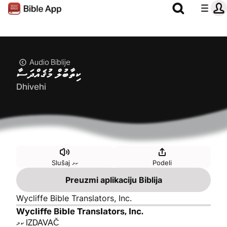
Audio Biblije
ކިތާބުލް މުޤައްދަސާ
Dhivehi
Slušaj ކމ
Podeli
Preuzmi aplikaciju Biblija
Wycliffe Bible Translators, Inc.
Wycliffe Bible Translators, Inc.
ކމ IZDAVAČ