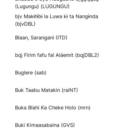
(Lugungu) (LUGUNGU)
bjv Makɨtɨbɨ lə Luwə kɨ ta Nangɨnda
(bjvDBL)
Blaan, Sarangani (ITD)
bqj Firim fafu fal Aláemit (bqjDBL2)
Buglere (sab)
Buk Taabu Matakin (raiNT)
Buka Blahi Ka Cheke Holo (mrn)
Buki Kimaasabaina (GVS)