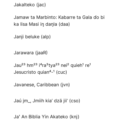
Jakalteko (jac)
Jamaw ta Marbinto: Kabarre ta Gala ɗo bi
ka Iisa Masi iŋ daŋla (daa)
Janji beluke (alp)
Jarawara (jaaR)
Jau²³ hm²³ i⁴ra³tya²³ nei² quieh¹ re¹
Jesucristo quian⁴-¹ (cuc)
Javanese, Caribbean (jvn)
Jaú jm_, Jmiih kia’ dzä jii’ (cso)
Jaꞌ An Biblia Yin Akateko (knj)