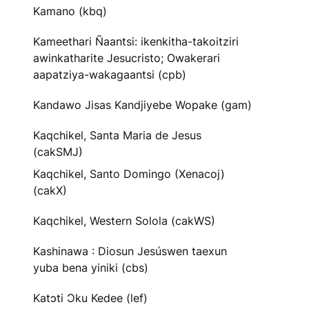
Kamano (kbq)
Kameethari Ñaantsi: ikenkitha-takoitziri
awinkatharite Jesucristo; Owakerari
aapatziya-wakagaantsi (cpb)
Kandawo Jisas Kandjiyebe Wopake (gam)
Kaqchikel, Santa Maria de Jesus
(cakSMJ)
Kaqchikel, Santo Domingo (Xenacoj)
(cakX)
Kaqchikel, Western Solola (cakWS)
Kashinawa : Diosun Jesúswen taexun
yuba bena yiniki (cbs)
Katɔti Ɔku Kedee (lef)