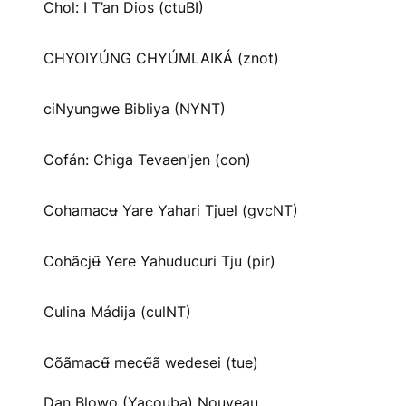
Chol: I T’an Dios (ctuBI)
CHYOIYÚNG CHYÚMLAIKÁ (znot)
ciNyungwe Bibliya (NYNT)
Cofán: Chiga Tevaen'jen (con)
Cohamacʉ Yare Yahari Tjuel (gvcNT)
Cohãcjʉ̃ Yere Yahuducuri Tju (pir)
Culina Mádija (culNT)
Cõãmacʉ̃ mecʉ̃ã wedesei (tue)
Dan Blowo (Yacouba) Nouveau