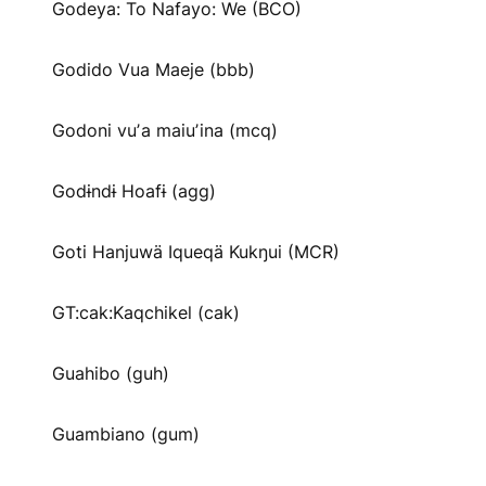
Godeya: To Nafayo: We (BCO)
Godido Vua Maeje (bbb)
Godoni vuʼa maiuʼina (mcq)
Godɨndɨ Hoafɨ (agg)
Goti Hanjuwä Iqueqä Kukŋui (MCR)
GT:cak:Kaqchikel (cak)
Guahibo (guh)
Guambiano (gum)