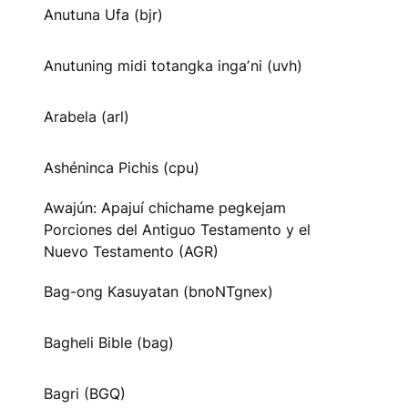
Anutuna Ufa (bjr)
Anutuning midi totangka ingaʼni (uvh)
Arabela (arl)
Ashéninca Pichis (cpu)
Awajún: Apajuí chichame pegkejam
Porciones del Antiguo Testamento y el
Nuevo Testamento (AGR)
Bag-ong Kasuyatan (bnoNTgnex)
Bagheli Bible (bag)
Bagri (BGQ)