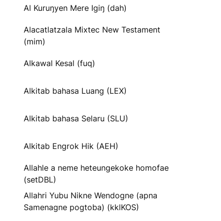
Al Kuruŋyen Mere Igiŋ (dah)
Alacatlatzala Mixtec New Testament
(mim)
Alkawal Kesal (fuq)
Alkitab bahasa Luang (LEX)
Alkitab bahasa Selaru (SLU)
Alkitab Engrok Hik (AEH)
Allahle a neme heteungekoke homofae
(setDBL)
Allahri Yubu Nikne Wendogne (apna
Samenagne pogtoba) (kklKOS)