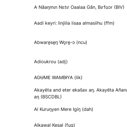
A Nãaŋmɩn Nɛtɩr Oaalaa Gãn, Bɩrfʊɔr (BIV)
Aadi keyri: linjiila iisaa almasiihu (ffm)
Abware̱se̱ŋ Wo̱re̱-ɔ (ncu)
Adioukrou (adj)
AGɄMƐ WAMBƗYA (lik)
Akayëta and eter ekaŝax aŋ. Akayëta Añan
aŋ (BSCDBL)
Al Kuruŋyen Mere Igiŋ (dah)
Alkawal Kesal (fuq)