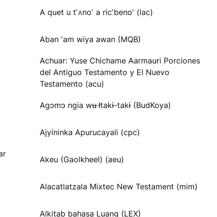
A quet u tʼʌnoʼ a ricʼbenoʼ (lac)
Aban 'am wiya awan (MQB)
Achuar: Yuse Chichame Aarmauri Porciones
del Antiguo Testamento y El Nuevo
Testamento (acu)
Agɔmɔ ngia wʉ Ɨtakɨ-takɨ (BudKoya)
Ajyíninka Apurucayali (cpc)
ar
Akeu (Gaolkheel) (aeu)
Alacatlatzala Mixtec New Testament (mim)
Alkitab bahasa Luang (LEX)