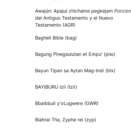
Awajún: Apajuí chichame pegkejam Porcio
del Antiguo Testamento y el Nuevo
Testamento (AGR)
Bagheli Bible (bag)
Bagung Pinegsulutan et Empuꞌ (plw)
Bayun Tipan sa Aytan Mag-Indi (blx)
BAYỊBURU Izii (Izii)
Bbaibbuli y'oLugwere (GWR)
Biahrai Tha, Zyphe rei (zyp)