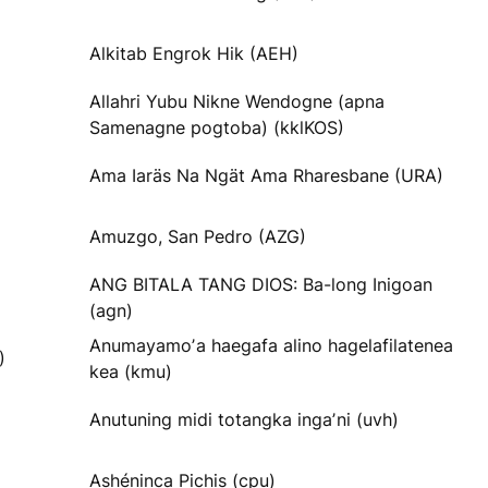
Alkitab Engrok Hik (AEH)
Allahri Yubu Nikne Wendogne (apna
Samenagne pogtoba) (kklKOS)
Ama Iaräs Na Ngät Ama Rharesbane (URA)
Amuzgo, San Pedro (AZG)
ANG BITALA TANG DIOS: Ba-long Inigoan
(agn)
Anumayamoʼa haegafa alino hagelafilatenea
)
kea (kmu)
Anutuning midi totangka ingaʼni (uvh)
Ashéninca Pichis (cpu)