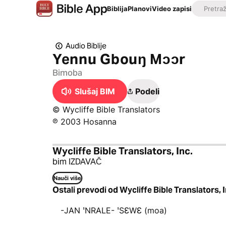
Biblija
Planovi
Video zapisi
Audio Biblije
Yennu Gbouŋ Mɔɔr
Bimoba
Slušaj BIM
Podeli
© Wycliffe Bible Translators
℗ 2003 Hosanna
Wycliffe Bible Translators, Inc.
bim IZDAVAČ
Nauči više
Ostali prevodi od Wycliffe Bible Translators, I
-JAN ꞌNRALE- ꞌSƐWƐ (moa)