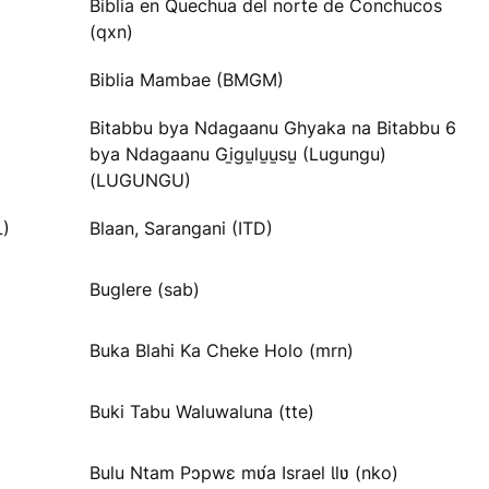
Biblia en Quechua del norte de Conchucos
(qxn)
Biblia Mambae (BMGM)
Bitabbu bya Ndagaanu Ghyaka na Bitabbu 6
bya Ndagaanu Gi̱gu̱lu̱u̱su̱ (Lugungu)
(LUGUNGU)
L)
Blaan, Sarangani (ITD)
Buglere (sab)
Buka Blahi Ka Cheke Holo (mrn)
Buki Tabu Waluwaluna (tte)
Bulu Ntam Pɔpwɛ mʋ́a Israel Ɩlʋ (nko)