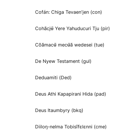
Cofán: Chiga Tevaen'jen (con)
Cohãcjʉ̃ Yere Yahuducuri Tju (pir)
Cõãmacʉ̃ mecʉ̃ã wedesei (tue)
De Nyew Testament (gul)
Deduamiti (Ded)
Deus Athi Kapapirani Hida (pad)
Deus Itaumbyry (bkq)
Diiloŋ-nelma Tobisĩfɛlɛnni (cme)