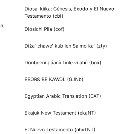
Diosa' kiika; Génesis, Éxodo y El Nuevo
Testamento (cbi)
a,
Diosichi Pila (cof)
Dižaʼ chaweʼ kub len Salmo kaʼ (zty)
Dónbeenì páaníi fĩnle vũahṹ (box)
EBƆRƐ BE KAWƆL (GJNb)
Egyptian Arabic Translation (EAT)
Ekajuk New Testament (ekaNT)
El Nuevo Testamento (nhxTNT)