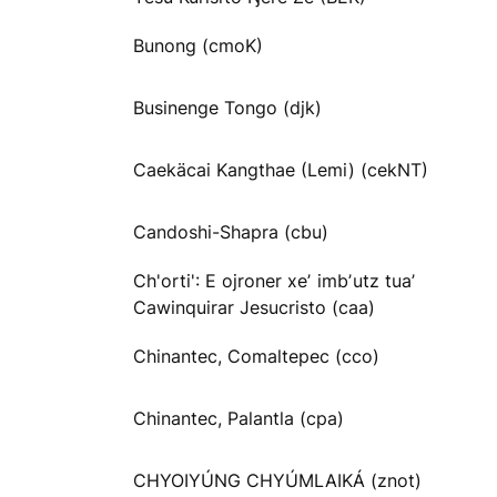
Bunong (cmoK)
Businenge Tongo (djk)
Caekäcai Kangthae (Lemi) (cekNT)
Candoshi-Shapra (cbu)
Ch'orti': E ojroner xeʼ imbʼutz tuaʼ
Cawinquirar Jesucristo (caa)
Chinantec, Comaltepec (cco)
Chinantec, Palantla (cpa)
CHYOIYÚNG CHYÚMLAIKÁ (znot)