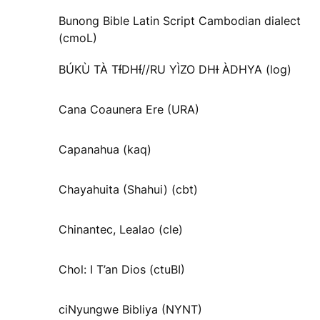
Bunong Bible Latin Script Cambodian dialect
(cmoL)
BÚKÙ TÀ TƗ́DHƗ́//RU YÌZO DHƗ ÀDHYA (log)
Cana Coaunera Ere (URA)
Capanahua (kaq)
Chayahuita (Shahui) (cbt)
Chinantec, Lealao (cle)
Chol: I T’an Dios (ctuBI)
ciNyungwe Bibliya (NYNT)