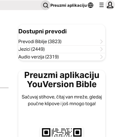
Preuzmi aplikaciju
Dostupni prevodi
Prevodi Biblije (3823)
Jezici (2449)
Audio verzija (2319)
Preuzmi aplikaciju
YouVersion Bible
Sačuvaj stihove, čitaj van mreže, gledaj
poučne klipove i još mnogo toga!