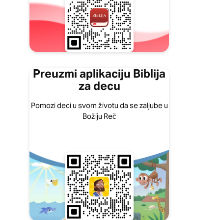
Preuzmi aplikaciju Biblija
za decu
Pomozi deci u svom životu da se zaljube u
Božiju Reč