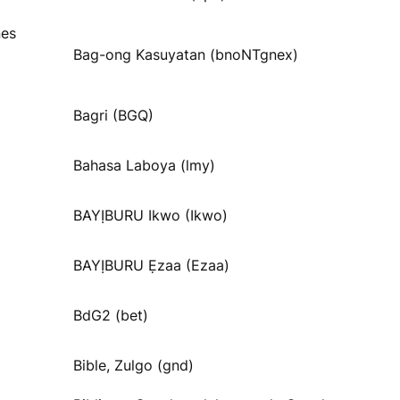
nes
Bag-ong Kasuyatan (bnoNTgnex)
Bagri (BGQ)
Bahasa Laboya (lmy)
BAYỊBURU Ikwo (Ikwo)
BAYỊBURU Ẹzaa (Ezaa)
BdG2 (bet)
Bible, Zulgo (gnd)