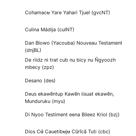
Cohamacʉ Yare Yahari Tjuel (gvcNT)
Culina Mádija (culNT)
Dan Blowo (Yacouba) Nouveau Testament
(dnjBL)
De riidz ni trat cub nu bicy nu Ñgyoozh
mbecy (zpz)
Desano (des)
Deus ekawẽntup Kawẽn iisuat ekawẽn,
Munduruku (myu)
Di Nyoo Testiment eena Bileez Kriol (bzj)
Dios Cʉ̃ Cauetibʉjʉ Cũrĩcã Tuti (cbc)