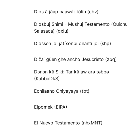
Dios ã jáap naáwát tólih (cbv)
Diosbuj Shimi - Mushuj Testamento (Quichu
Salasaca) (qxlu)
Diossen joi jatíxonbi onanti joi (shp)
Dižaʼ güen c̱he ancho Jesucristo (zpq)
Dɔnɔn kə̂ Siki: Tar kə̂ aw arə təbbə
(KabbaDkS)
Echilaano Chiyayaya (tbt)
Eipomek (EIPA)
El Nuevo Testamento (nhxMNT)