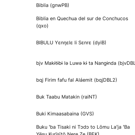
Biblia (gnwPB)
Biblia en Quechua del sur de Conchucos
(qxo)
BIBULU Yɛnŋɛlɛ li Sɛnrɛ (dyiB)
bjv Makɨtɨbɨ lə Luwə kɨ ta Nangɨnda (bjvDB
bqj Firim fafu fal Aláemit (bqjDBL2)
Buk Taabu Matakin (raiNT)
Buki Kimaasabaina (GVS)
Buku ꞌba Tisaki ni Tɔdɔ to Lömu Laꞌja ꞌBa
Yësu Kurïsïtö Ŋere Ze (BEK)