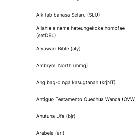
Alkitab bahasa Selaru (SLU)
Allahle a neme heteungekoke homofae
(setDBL)
Alyawarr Bible (aly)
Ambrym, North (mmg)
Ang bag-o nga kasugtanan (krjNT)
Antiguo Testamento Quechua Wanca (QVW
Anutuna Ufa (bjr)
Arabela (arl)