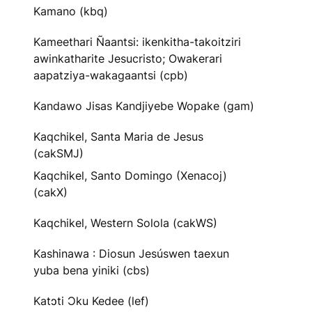
Kamano (kbq)
Kameethari Ñaantsi: ikenkitha-takoitziri
awinkatharite Jesucristo; Owakerari
aapatziya-wakagaantsi (cpb)
Kandawo Jisas Kandjiyebe Wopake (gam)
Kaqchikel, Santa Maria de Jesus
(cakSMJ)
Kaqchikel, Santo Domingo (Xenacoj)
(cakX)
Kaqchikel, Western Solola (cakWS)
Kashinawa : Diosun Jesúswen taexun
yuba bena yiniki (cbs)
Katɔti Ɔku Kedee (lef)