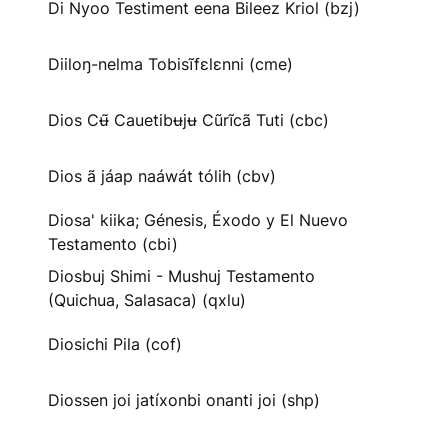
Di Nyoo Testiment eena Bileez Kriol (bzj)
Diiloŋ-nelma Tobisĩfɛlɛnni (cme)
Dios Cʉ̃ Cauetibʉjʉ Cũrĩcã Tuti (cbc)
Dios ã jáap naáwát tólih (cbv)
Diosa' kiika; Génesis, Éxodo y El Nuevo
Testamento (cbi)
Diosbuj Shimi - Mushuj Testamento
(Quichua, Salasaca) (qxlu)
Diosichi Pila (cof)
Diossen joi jatíxonbi onanti joi (shp)