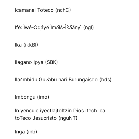
Icamanal Toteco (nchC)
Ifè: Ìwé-Ɔ̀ɖáyé Ìmↄl̀ɛ̀-Ìk̀ã́ã̀nyì (ngl)
Ika (ikkBI)
Ilagano Ipya (SBK)
Ila⁄imbidu Gu ⁄abu hari Burungaisoo (bds)
Imbongu (imo)
In yencuic iyectlajtoltzin Dios itech ica
toTeco Jesucristo (nguNT)
Inga (inb)