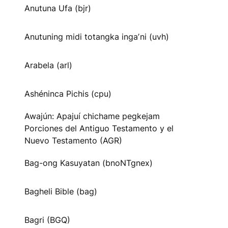
Anutuna Ufa (bjr)
Anutuning midi totangka ingaʼni (uvh)
Arabela (arl)
Ashéninca Pichis (cpu)
Awajún: Apajuí chichame pegkejam
Porciones del Antiguo Testamento y el
Nuevo Testamento (AGR)
Bag-ong Kasuyatan (bnoNTgnex)
Bagheli Bible (bag)
Bagri (BGQ)