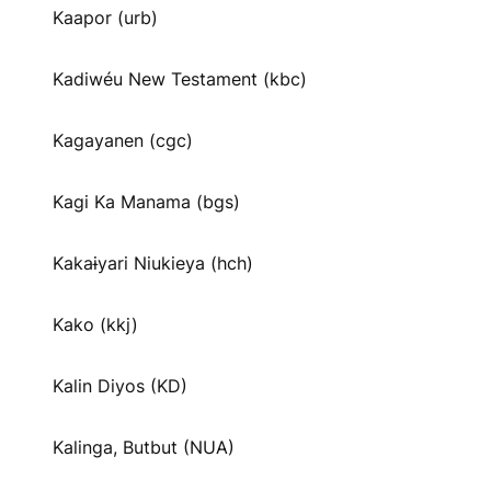
Kaapor (urb)
Kadiwéu New Testament (kbc)
Kagayanen (cgc)
Kagi Ka Manama (bgs)
Kakaɨyari Niukieya (hch)
Kako (kkj)
Kalin Diyos (KD)
Kalinga, Butbut (NUA)