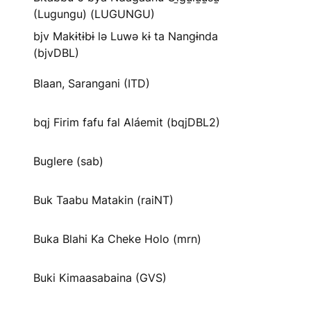
(Lugungu) (LUGUNGU)
bjv Makɨtɨbɨ lə Luwə kɨ ta Nangɨnda
(bjvDBL)
Blaan, Sarangani (ITD)
bqj Firim fafu fal Aláemit (bqjDBL2)
Buglere (sab)
Buk Taabu Matakin (raiNT)
Buka Blahi Ka Cheke Holo (mrn)
Buki Kimaasabaina (GVS)