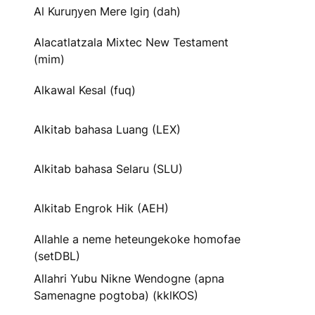
Al Kuruŋyen Mere Igiŋ (dah)
Alacatlatzala Mixtec New Testament
(mim)
Alkawal Kesal (fuq)
Alkitab bahasa Luang (LEX)
Alkitab bahasa Selaru (SLU)
Alkitab Engrok Hik (AEH)
Allahle a neme heteungekoke homofae
(setDBL)
Allahri Yubu Nikne Wendogne (apna
Samenagne pogtoba) (kklKOS)