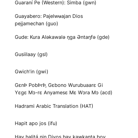
Guaraní Pe (Western): Simba (gwn)
Guayabero: Pajelwʉajan Dios
pejjamechan (guo)
Gude: Kura Aləkawalə ŋga Əntaŋfə (gde)
Gusiilaay (gsl)
Gwich'in (gwi)
GɛnÞ PobÞrÞ, Gɛbono Wurubuaarɛ Gi
Yɛgɛ Mɔ-rɛ Anyamesɛ Mɛ Wɔra Mɔ (acd)
Hadrami Arabic Translation (HAT)
Hapit apo jos (ifu)
Hay halitá nin Diyos hay kawkanta boy