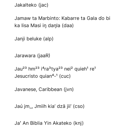
Jakalteko (jac)
Jamaw ta Marbinto: Kabarre ta Gala ɗo bi
ka Iisa Masi iŋ daŋla (daa)
Janji beluke (alp)
Jarawara (jaaR)
Jau²³ hm²³ i⁴ra³tya²³ nei² quieh¹ re¹
Jesucristo quian⁴-¹ (cuc)
Javanese, Caribbean (jvn)
Jaú jm_, Jmiih kia’ dzä jii’ (cso)
Jaꞌ An Biblia Yin Akateko (knj)