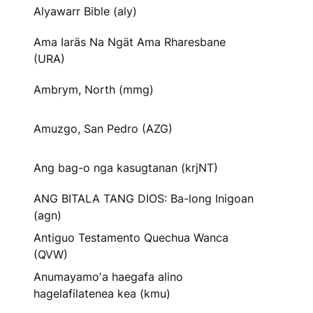
Alyawarr Bible (aly)
Ama Iaräs Na Ngät Ama Rharesbane
(URA)
Ambrym, North (mmg)
Amuzgo, San Pedro (AZG)
Ang bag-o nga kasugtanan (krjNT)
ANG BITALA TANG DIOS: Ba-long Inigoan
(agn)
Antiguo Testamento Quechua Wanca
(QVW)
Anumayamoʼa haegafa alino
hagelafilatenea kea (kmu)