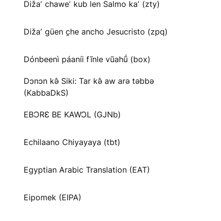
Dižaʼ chaweʼ kub len Salmo kaʼ (zty)
Dižaʼ güen c̱he ancho Jesucristo (zpq)
Dónbeenì páaníi fĩnle vũahṹ (box)
Dɔnɔn kə̂ Siki: Tar kə̂ aw arə təbbə
(KabbaDkS)
EBƆRƐ BE KAWƆL (GJNb)
Echilaano Chiyayaya (tbt)
Egyptian Arabic Translation (EAT)
Eipomek (EIPA)