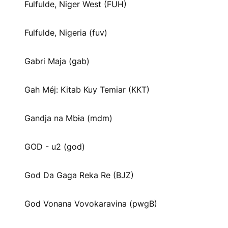
Fulfulde, Niger West (FUH)
Fulfulde, Nigeria (fuv)
Gabri Maja (gab)
Gah Méj: Kitab Kuy Temiar (KKT)
Gandja na Mbɨa (mdm)
GOD - u2 (god)
God Da Gaga Reka Re (BJZ)
God Vonana Vovokaravina (pwgB)