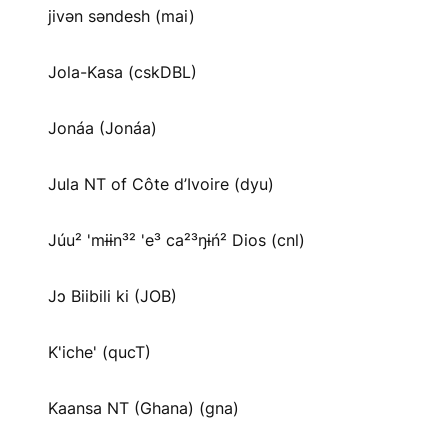
jivən səndesh (mai)
Jola-Kasa (cskDBL)
Jonáa (Jonáa)
Jula NT of Côte d’Ivoire (dyu)
Júu² 'mɨɨn³² 'e³ ca²³ŋɨń² Dios (cnl)
Jɔ Biibili ki (JOB)
K'iche' (qucT)
Kaansa NT (Ghana) (gna)