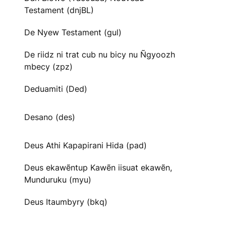
Testament (dnjBL)
De Nyew Testament (gul)
De riidz ni trat cub nu bicy nu Ñgyoozh
mbecy (zpz)
Deduamiti (Ded)
Desano (des)
Deus Athi Kapapirani Hida (pad)
Deus ekawẽntup Kawẽn iisuat ekawẽn,
Munduruku (myu)
Deus Itaumbyry (bkq)