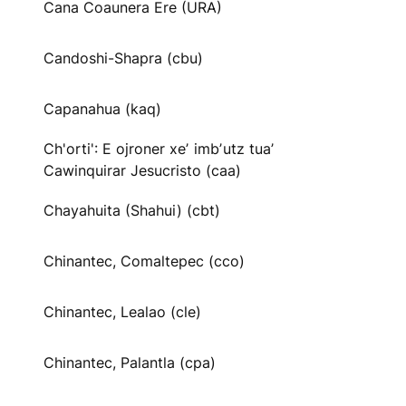
Cana Coaunera Ere (URA)
Candoshi-Shapra (cbu)
Capanahua (kaq)
Ch'orti': E ojroner xeʼ imbʼutz tuaʼ
Cawinquirar Jesucristo (caa)
Chayahuita (Shahui) (cbt)
Chinantec, Comaltepec (cco)
Chinantec, Lealao (cle)
Chinantec, Palantla (cpa)