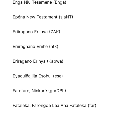
Enga Niu Tesamene (Enga)
Epéna New Testament (sjaNT)
Eriiragano Eriihya (ZAK)
Eriiraghano Eriihë (ntk)
Eriragano Erihya (Kabwa)
Eyacuiñajjija Esohui (ese)
Farefare, Ninkaré (gurDBL)
Fataleka, Farongoe Lea Ana Fataleka (far)