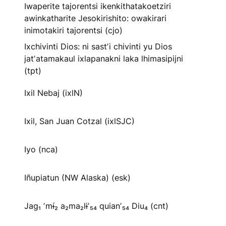
Iwaperite tajorentsi ikenkithatakoetziri
awinkatharite Jesokirishito: owakirari
inimotakiri tajorentsi (cjo)
Ixchivinti Dios: ni sastʼi chivinti yu Dios
jatʼatamakaul ixlapanakni laka lhimasipijni
(tpt)
Ixil Nebaj (ixlN)
Ixil, San Juan Cotzal (ixlSJC)
Iyo (nca)
Iñupiatun (NW Alaska) (esk)
Jag₁ ʼmɨ́₂ a₂ma₂lɨʼ₅₄ quianʼ₅₄ Diu₄ (cnt)