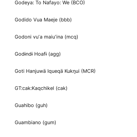
Godeya: To Nafayo: We (BCO)
Godido Vua Maeje (bbb)
Godoni vuʼa maiuʼina (mcq)
Godɨndɨ Hoafɨ (agg)
Goti Hanjuwä Iqueqä Kukŋui (MCR)
GT:cak:Kaqchikel (cak)
Guahibo (guh)
Guambiano (gum)