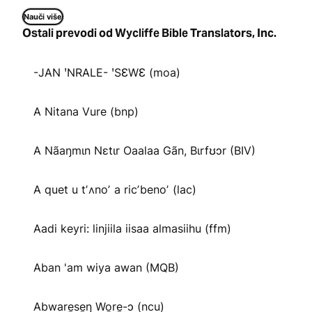
Nauči više
Ostali prevodi od Wycliffe Bible Translators, Inc.
-JAN ꞌNRALE- ꞌSƐWƐ (moa)
A Nitana Vure (bnp)
A Nãaŋmɩn Nɛtɩr Oaalaa Gãn, Bɩrfʊɔr (BIV)
A quet u tʼʌnoʼ a ricʼbenoʼ (lac)
Aadi keyri: linjiila iisaa almasiihu (ffm)
Aban 'am wiya awan (MQB)
Abware̱se̱ŋ Wo̱re̱-ɔ (ncu)