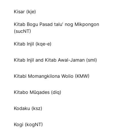
Kisar (kje)
Kitab Bogu Pasad taluʼ nog Mikpongon
(sucNT)
Kitab Injil (kqe-e)
Kitab Injil and Kitab Awal-Jaman (sml)
Kitabi Momangkilona Wolio (KMW)
Kitabo Mûqades (diq)
Kodaku (ksz)
Kogi (kogNT)