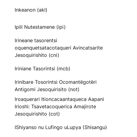
Inkeanon (akl)
Ipili Nutestamene (ipi)
Irineane tasorentsi
oquenquetsatacotaqueri Avincatsarite
Jesoquirishito (cni)
Iriniane Tasorintsi (mcb)
Irinibare Tosorintsi Ocomantëgotëri
Antigomi Jesoquirisito (not)
Iroaquerari Itioncacaantaqueca Aapani
Irioshi: Tsavetacoquerica Amajirote
Jesoquirishito (cot)
IShiyanso nu Lufingo uLupya (Shisangu)