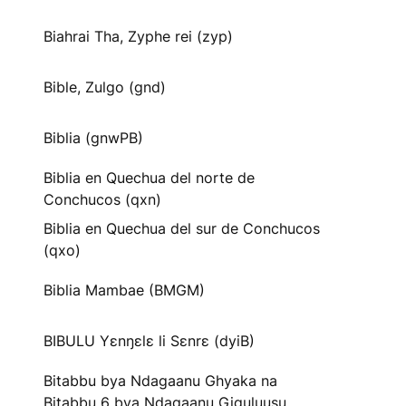
Biahrai Tha, Zyphe rei (zyp)
Bible, Zulgo (gnd)
Biblia (gnwPB)
Biblia en Quechua del norte de
Conchucos (qxn)
Biblia en Quechua del sur de Conchucos
(qxo)
Biblia Mambae (BMGM)
BIBULU Yɛnŋɛlɛ li Sɛnrɛ (dyiB)
Bitabbu bya Ndagaanu Ghyaka na
Bitabbu 6 bya Ndagaanu Gi̱gu̱lu̱u̱su̱