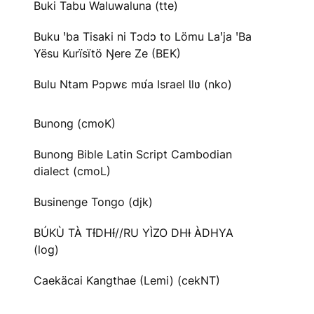
Buki Tabu Waluwaluna (tte)
Buku ꞌba Tisaki ni Tɔdɔ to Lömu Laꞌja ꞌBa
Yësu Kurïsïtö Ŋere Ze (BEK)
Bulu Ntam Pɔpwɛ mʋ́a Israel Ɩlʋ (nko)
Bunong (cmoK)
Bunong Bible Latin Script Cambodian
dialect (cmoL)
Businenge Tongo (djk)
BÚKÙ TÀ TƗ́DHƗ́//RU YÌZO DHƗ ÀDHYA
(log)
Caekäcai Kangthae (Lemi) (cekNT)