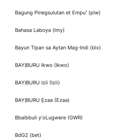
Bagung Pinegsulutan et Empuꞌ (plw)
Bahasa Laboya (lmy)
Bayun Tipan sa Aytan Mag-Indi (blx)
BAYỊBURU Ikwo (Ikwo)
BAYỊBURU Izii (Izii)
BAYỊBURU Ẹzaa (Ezaa)
Bbaibbuli y'oLugwere (GWR)
BdG2 (bet)