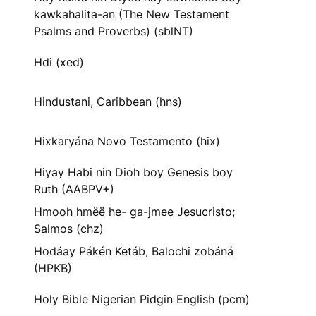
kawkahalita-an (The New Testament
Psalms and Proverbs) (sblNT)
Hdi (xed)
Hindustani, Caribbean (hns)
Hixkaryána Novo Testamento (hix)
Hiyay Habi nin Dioh boy Genesis boy
Ruth (AABPV+)
Hmooh hmëë he- ga-jmee Jesucristo;
Salmos (chz)
Hodáay Pákén Ketáb, Balochi zobáná
(HPKB)
Holy Bible Nigerian Pidgin English (pcm)