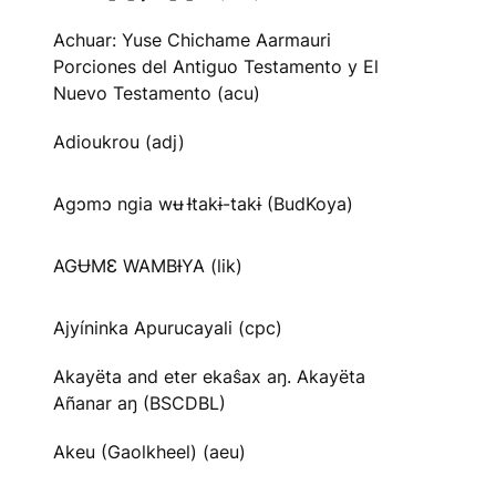
Achuar: Yuse Chichame Aarmauri
Porciones del Antiguo Testamento y El
Nuevo Testamento (acu)
Adioukrou (adj)
Agɔmɔ ngia wʉ Ɨtakɨ-takɨ (BudKoya)
AGɄMƐ WAMBƗYA (lik)
Ajyíninka Apurucayali (cpc)
Akayëta and eter ekaŝax aŋ. Akayëta
Añanar aŋ (BSCDBL)
Akeu (Gaolkheel) (aeu)