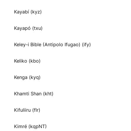
Kayabí (kyz)
Kayapó (txu)
Keley-i Bible (Antipolo Ifugao) (ify)
Keliko (kbo)
Kenga (kyq)
Khamti Shan (kht)
Kifuliiru (flr)
Kimré (kqpNT)