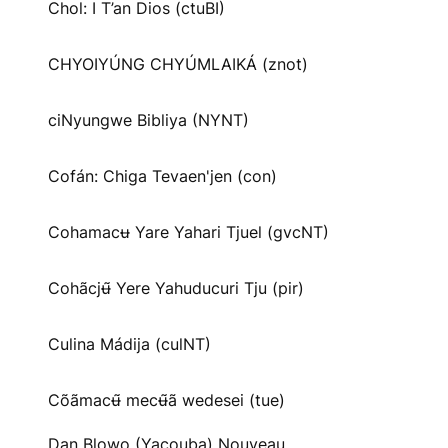
Chol: I T’an Dios (ctuBI)
CHYOIYÚNG CHYÚMLAIKÁ (znot)
ciNyungwe Bibliya (NYNT)
Cofán: Chiga Tevaen'jen (con)
Cohamacʉ Yare Yahari Tjuel (gvcNT)
Cohãcjʉ̃ Yere Yahuducuri Tju (pir)
Culina Mádija (culNT)
Cõãmacʉ̃ mecʉ̃ã wedesei (tue)
Dan Blowo (Yacouba) Nouveau