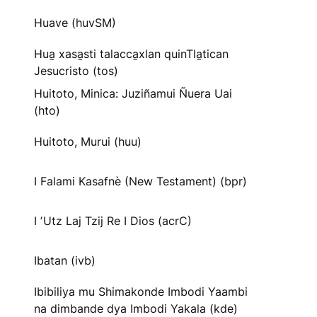
Huave (huvSM)
Hua̱ xasa̱sti talacca̱xlan quinTla̱tican
Jesucristo (tos)
Huitoto, Minica: Juziñamui Ñuera Uai
(hto)
Huitoto, Murui (huu)
I Falami Kasafnè (New Testament) (bpr)
I ʼUtz Laj Tzij Re I Dios (acrC)
Ibatan (ivb)
Ibibiliya mu Shimakonde Imbodi Yaambi
na dimbande dya Imbodi Yakala (kde)